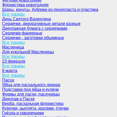
Фигурки новогодние
Флористика новогодняя
Шары, конусы, бублики из пенопласта и пластика
Все товары
День Святого Валентина
Сердечки, декоративные детали разные
Декупажная бумага с сердечками
Сердечки фанерные
Сердечки - заготовки объемные
Все товары
Масленица
Для кукольной Масленицы
Все товары
23 февраля
Все товары
8 марта
Все товары
Пасха
Яйца для пасхального декора
Подставки под яйца и куличи
Формы для пасхи, пасочницы
Декупаж к Пасхе
Верба, пасхальная флористика
Курочки, цыплята, кролики, птички
Гнёзда и скворечники