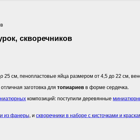
ов
урок, скворечников
 25 см, пенопластовые яйца размером от 4,5 до 22 см, вено
о отличная заготовка для
топиариев
в форме сердечка.
ниатюрных
композиций: поступили деревянные
миниатюрн
ки из фанеры
, и
скворечники в наборе с кисточками и краск