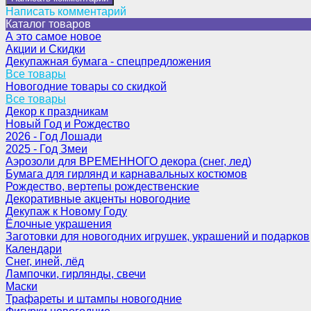
Написать комментарий
Каталог товаров
А это самое новое
Акции и Скидки
Декупажная бумага - спецпредложения
Все товары
Новогодние товары со скидкой
Все товары
Декор к праздникам
Новый Год и Рождество
2026 - Год Лошади
2025 - Год Змеи
Аэрозоли для ВРЕМЕННОГО декора (снег, лед)
Бумага для гирлянд и карнавальных костюмов
Рождество, вертепы рождественские
Декоративные акценты новогодние
Декупаж к Новому Году
Ёлочные украшения
Заготовки для новогодних игрушек, украшений и подарков
Календари
Снег, иней, лёд
Лампочки, гирлянды, свечи
Маски
Трафареты и штампы новогодние