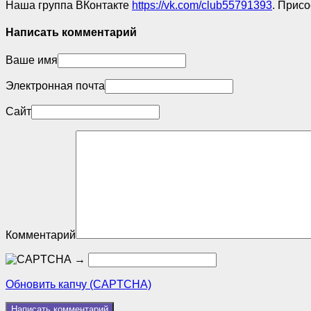
Наша группа ВКонтакте
https://vk.com/club55791393
. Прис
Написать комментарий
Ваше имя
Электронная почта
Сайт
Комментарий
→
Обновить капчу (CAPTCHA)