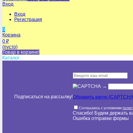
Вход
Вход
Регистрация
0
Корзина
0
₽
(пусто)
Товар в корзине!
Каталог
→
Подписаться на рассылкy!
Обновить капчу (CAPTCHA
Соглашаюсь с условиями
полит
Спасибо! Будем держать ва
Ошибка отправки формы