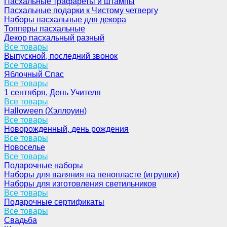
Пасхальные трафареты и штампы
Пасхальные подарки к Чистому четвергу
Наборы пасхальные для декора
Топперы пасхальные
Декор пасхальный разный
Все товары
Выпускной, последний звонок
Все товары
Яблочный Спас
Все товары
1 сентября, День Учителя
Все товары
Halloween (Хэллоуин)
Все товары
Новорожденный, день рождения
Все товары
Новоселье
Все товары
Подарочные наборы
Наборы для валяния на пенопласте (игрушки)
Наборы для изготовления светильников
Все товары
Подарочные сертификаты
Все товары
Свадьба