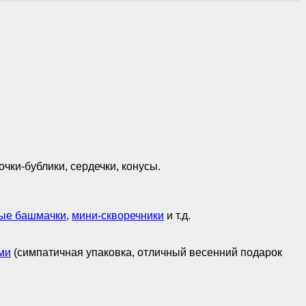
чки-бублики, сердечки, конусы.
ые башмачки
,
мини-скворечники
и т.д.
ами
(симпатичная упаковка, отличный весенний подарок