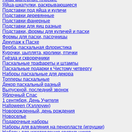
Яйца-шкатулки, раскрывающиеся
Подставки под яйца и куличи
Подставки деревянные
Подставки фанерные
Подставки для яиц разные
Подставки, формы для куличей и пасхи
Формы для пасхи, пасочницы
Декупаж к Пасхе
Верба, пасхальная флористика
Курочки, цыплята, кролики, птички
Гнёзда и скворечники
Пасхальные трафареты и штампы
Пасхальные подарки к Чистому четвергу
Наборы пасхальные для декора
Топперы пасхальные
Декор пасхальный разный
Выпускной, последний звонок
Яблочный Спас
1 сентября, День Учителя
Halloween (Хэллоуин)
Новорожденный, день рождения
Новоселье
Подарочные наборы
Наборы для валяния на пенопласте (игрушки)