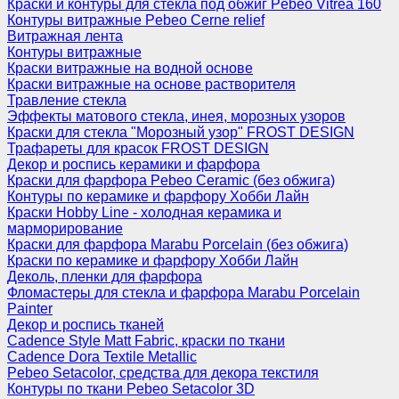
Краски и контуры для стекла под обжиг Pebeo Vitrea 160
Контуры витражные Pebeo Cerne relief
Витражная лента
Контуры витражные
Краски витражные на водной основе
Краски витражные на основе растворителя
Травление стекла
Эффекты матового стекла, инея, морозных узоров
Краски для стекла "Морозный узор" FROST DESIGN
Трафареты для красок FROST DESIGN
Декор и роспись керамики и фарфора
Краски для фарфора Pebeo Ceramic (без обжига)
Контуры по керамике и фарфору Хобби Лайн
Краски Hobby Line - холодная керамика и
марморирование
Краски для фарфора Marabu Porcelain (без обжига)
Краски по керамике и фарфору Хобби Лайн
Деколь, пленки для фарфора
Фломастеры для стекла и фарфора Marabu Porcelain
Painter
Декор и роспись тканей
Cadence Style Matt Fabric, краски по ткани
Cadence Dora Textile Metallic
Pebeo Setacolor, средства для декора текстиля
Контуры по ткани Pebeo Setacolor 3D