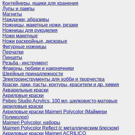
Контейнеры, ящики для хранения
Лупы и лампы
Магниты
Наждачки, абразивы
Ножницы, макетные ножи, резаки
Ножницы для рукоделия
Ножи макетные
Ножи раскройные, дисковые
Фигурные ножницы
Перчатки
Пинцеты
Резьба - инструмент
Флаконы, тюбики и наконечники
Швейные принадлежности
Электроинструменты для хобби и творчества
Краски, лаки, пасты, контуры, красители и др. химия
Акварельные краски
Акриловые краски
Pebeo Studio Acrylics, 100 мл, шелковисто-матовые
акриловые краски
Акриловые краски Maimeri Polycolor (Маймери
Поликолор)
Maimeri Polycolor, наборы
Maimeri Polycolor Reflect (с металлическим блеском)
Акриловые краски Maimeri ACRILICO