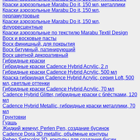
Краски аэрозольные Marabu Do it, 150 мл, металлики
Краски аэрозольные Marabu Do it, 150 мл,
перламутровые
Краски аэрозольные Marabu Do it, 150 мл,
флуоресцентные
Краски аэрозольные по текстилю Marabu Textil Design
Воск и восковые пасты
Воск финишный, для покрытия
Воск битумный, патинирующий
Воск цветной декоративный
Гибридные краски
Гибридные краски Cadence Hybrid Acrylic, 2 л
Гибридные краски Cadence Hybrid Acrylic, 500 мл
Краска гибридная Cadence Hybrid Acrylic, серия Loft, 500
мл, светлые оттенки
Гибридные краски Cadence Hybrid Acrylic, 70 мл
Cadence Hybrid Glitter, гибридные краски с блёстками, 120
мл
Cadence Hybrid Metallic, гибридные краски металлики, 70
мл
Грунтовки
Гуашь
Жидкий жемчуг, Perlen Pen, создание бусинок
Cadence Dora 3D metallic, объёмные контуры
Pebeo Setacolor 3D, контуры для создания бусин