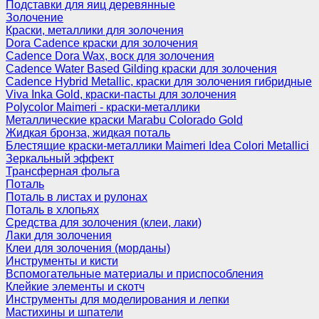
Подставки для яиц деревянные
Золочение
Краски, металлики для золочения
Dora Cadence краски для золочения
Cadence Dora Wax, воск для золочения
Cadence Water Based Gilding краски для золочения
Cadence Hybrid Metallic, краски для золочения гибридные
Viva Inka Gold, краски-пасты для золочения
Polycolor Maimeri - краски-металлики
Металлические краски Marabu Colorado Gold
Жидкая бронза, жидкая поталь
Блестящие краски-металлики Maimeri Idea Colori Metallici
Зеркальный эффект
Трансферная фольга
Поталь
Поталь в листах и рулонах
Поталь в хлопьях
Средства для золочения (клеи, лаки)
Лаки для золочения
Клеи для золочения (морданы)
Инструменты и кисти
Вспомогательные материалы и приспособления
Клейкие элементы и скотч
Инструменты для моделирования и лепки
Мастихины и шпатели