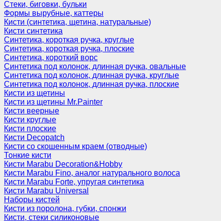
Стеки, биговки, бульки
Формы вырубные, каттеры
Кисти (синтетика, щетина, натуральные)
Кисти синтетика
Синтетика, короткая ручка, круглые
Синтетика, короткая ручка, плоские
Синтетика, короткий ворс
Синтетика под колонок, длинная ручка, овальные
Синтетика под колонок, длинная ручка, круглые
Синтетика под колонок, длинная ручка, плоские
Кисти из щетины
Кисти из щетины Mr.Painter
Кисти веерные
Кисти круглые
Кисти плоские
Кисти Decopatch
Кисти со скошенным краем (отводные)
Тонкие кисти
Кисти Marabu Decoration&Hobby
Кисти Marabu Fino, аналог натурального волоса
Кисти Marabu Forte, упругая синтетика
Кисти Marabu Universal
Наборы кистей
Кисти из поролона, губки, спонжи
Кисти, стеки силиконовые