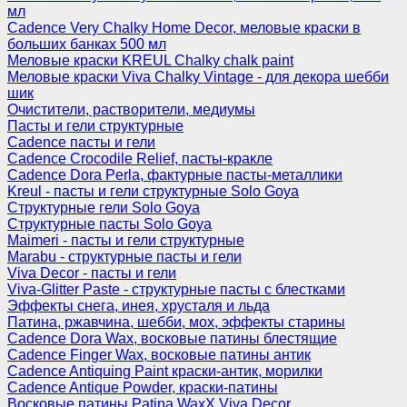
мл
Cadence Very Chalky Home Decor, меловые краски в
больших банках 500 мл
Меловые краски KREUL Chalky chalk paint
Меловые краски Viva Chalky Vintage - для декора шебби
шик
Очистители, растворители, медиумы
Пасты и гели структурные
Cadence пасты и гели
Cadence Crocodile Relief, пасты-кракле
Cadence Dora Perla, фактурные пасты-металлики
Kreul - пасты и гели структурные Solo Goya
Структурные гели Solo Goya
Структурные пасты Solo Goya
Maimeri - пасты и гели структурные
Marabu - структурные пасты и гели
Viva Decor - пасты и гели
Viva-Glitter Paste - структурные пасты с блестками
Эффекты снега, инея, хрусталя и льда
Патина, ржавчина, шебби, мох, эффекты старины
Cadence Dora Wax, восковые патины блестящие
Cadence Finger Wax, восковые патины антик
Сadence Antiquing Paint краски-антик, морилки
Cadence Antique Powder, краски-патины
Восковые патины Patina WaxX Viva Decor