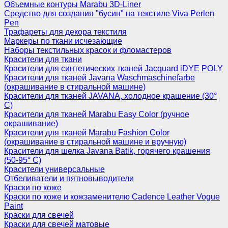
Объемные контуры Marabu 3D-Liner
Средство для создания "бусин" на текстиле Viva Perlen
Pen
Трафареты для декора текстиля
Маркеры по ткани исчезающие
Наборы текстильных красок и фломастеров
Красители для ткани
Красители для синтетических тканей Jacquard iDYE POLY
Красители для тканей Javana Waschmaschinefarbe
(окрашивание в стиральной машине)
Красители для тканей JAVANA, холодное крашение (30°
С)
Красители для тканей Marabu Easy Color (ручное
окрашивание)
Красители для тканей Marabu Fashion Color
(окрашивание в стиральной машине и вручную)
Красители для шелка Javana Batik, горячего крашения
(50-95° С)
Красители универсальные
Отбеливатели и пятновыводители
Краски по коже
Краски по коже и кожзаменителю Cadence Leather Vogue
Paint
Краски для свечей
Краски для свечей матовые