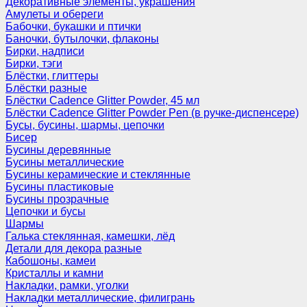
Декоративные элементы, украшения
Амулеты и обереги
Бабочки, букашки и птички
Баночки, бутылочки, флаконы
Бирки, надписи
Бирки, тэги
Блёстки, глиттеры
Блёстки разные
Блёстки Cadence Glitter Powder, 45 мл
Блёстки Cadence Glitter Powder Pen (в ручке-диспенсере)
Бусы, бусины, шармы, цепочки
Бисер
Бусины деревянные
Бусины металлические
Бусины керамические и стеклянные
Бусины пластиковые
Бусины прозрачные
Цепочки и бусы
Шармы
Галька стеклянная, камешки, лёд
Детали для декора разные
Кабошоны, камеи
Кристаллы и камни
Накладки, рамки, уголки
Накладки металлические, филигрань