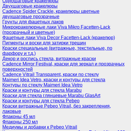
Одношаговые кракелюры
Двухшаговые кракелюры
Cadence Spider Crackle, кракелюры цветные
двухшаговые прозрачные
Грунты для фацетных лаков
Микрокракелюрные лаки Viva Mikro Facetten-Lack
(прозрачный и цветные)
Фацетные лаки Viva Decor Facetten-Lack (кракелюр)
Пигменты и воски для затирки трещин
Краски специальные (витражные, текстильные, по
фарфору и т.д.)
Декор и роспись стекла, витражные краски
Cadence Mirror Festival, краски для зеркал и прозрачных
поверхностей
Cadence Vitrail Transparent, краски по стеклу
Maimeri Idea Vetro, краски и контуры для стекла
Контуры по стеклу Maimeri Idea Vetro
Краски и контуры для стекла Marabu
Краски для стекла глянцевые Marabu GlasArt
Краски и контуры для стекла Pebeo
Краски витражные Pebeo Vitrail, без закрепления,
лаковые
Флаконы 45 мл
Флаконы 250 мл
Медиумы и добавки к Pebeo Vitrail