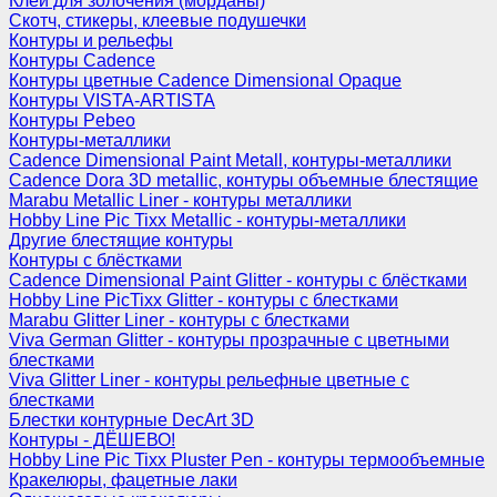
Клеи для золочения (морданы)
Скотч, стикеры, клеевые подушечки
Контуры и рельефы
Контуры Cadence
Контуры цветные Cadence Dimensional Opaque
Контуры VISTA-ARTISTA
Контуры Pebeo
Контуры-металлики
Cadence Dimensional Paint Metall, контуры-металлики
Cadence Dora 3D metallic, контуры объемные блестящие
Marabu Metallic Liner - контуры металлики
Hobby Line Pic Tixx Metallic - контуры-металлики
Другие блестящие контуры
Контуры с блёстками
Cadence Dimensional Paint Glitter - контуры с блёстками
Hobby Line PicTixx Glitter - контуры с блестками
Marabu Glitter Liner - контуры с блестками
Viva German Glitter - контуры прозрачные с цветными
блестками
Viva Glitter Liner - контуры рельефные цветные с
блестками
Блестки контурные DecArt 3D
Контуры - ДЁШЕВО!
Hobby Line Pic Tixx Pluster Pen - контуры термообъемные
Кракелюры, фацетные лаки