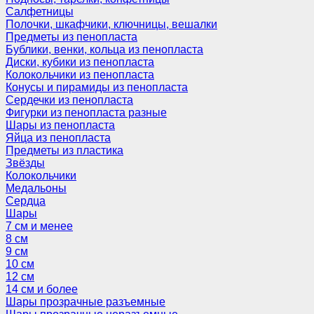
Салфетницы
Полочки, шкафчики, ключницы, вешалки
Предметы из пенопласта
Бублики, венки, кольца из пенопласта
Диски, кубики из пенопласта
Колокольчики из пенопласта
Конусы и пирамиды из пенопласта
Сердечки из пенопласта
Фигурки из пенопласта разные
Шары из пенопласта
Яйца из пенопласта
Предметы из пластика
Звёзды
Колокольчики
Медальоны
Сердца
Шары
7 см и менее
8 см
9 см
10 см
12 см
14 см и более
Шары прозрачные разъемные