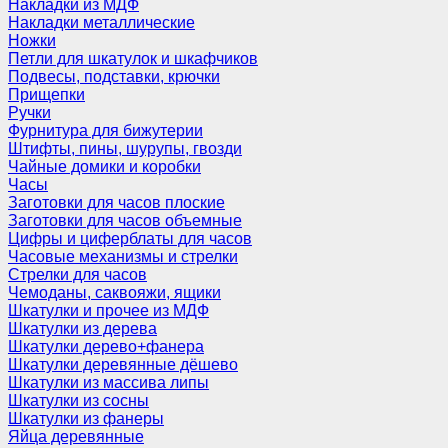
Накладки из МДФ
Накладки металлические
Ножки
Петли для шкатулок и шкафчиков
Подвесы, подставки, крючки
Прищепки
Ручки
Фурнитура для бижутерии
Штифты, пины, шурупы, гвозди
Чайные домики и коробки
Часы
Заготовки для часов плоские
Заготовки для часов объемные
Цифры и циферблаты для часов
Часовые механизмы и стрелки
Стрелки для часов
Чемоданы, саквояжи, ящики
Шкатулки и прочее из МДФ
Шкатулки из дерева
Шкатулки дерево+фанера
Шкатулки деревянные дёшево
Шкатулки из массива липы
Шкатулки из сосны
Шкатулки из фанеры
Яйца деревянные