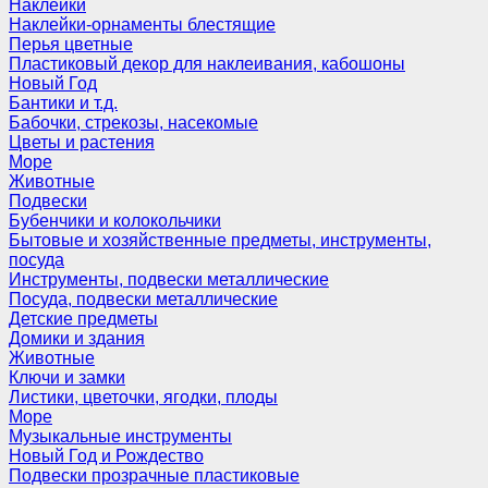
Наклейки
Наклейки-орнаменты блестящие
Перья цветные
Пластиковый декор для наклеивания, кабошоны
Новый Год
Бантики и т.д.
Бабочки, стрекозы, насекомые
Цветы и растения
Море
Животные
Подвески
Бубенчики и колокольчики
Бытовые и хозяйственные предметы, инструменты,
посуда
Инструменты, подвески металлические
Посуда, подвески металлические
Детские предметы
Домики и здания
Животные
Ключи и замки
Листики, цветочки, ягодки, плоды
Море
Музыкальные инструменты
Новый Год и Рождество
Подвески прозрачные пластиковые