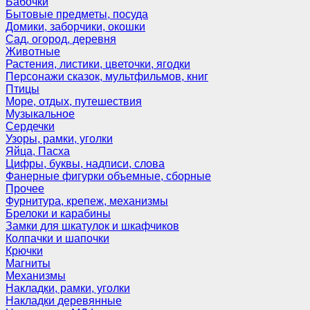
Бабочки
Бытовые предметы, посуда
Домики, заборчики, окошки
Сад, огород, деревня
Животные
Растения, листики, цветочки, ягодки
Персонажи сказок, мультфильмов, книг
Птицы
Море, отдых, путешествия
Музыкальное
Сердечки
Узоры, рамки, уголки
Яйца, Пасха
Цифры, буквы, надписи, слова
Фанерные фигурки объемные, сборные
Прочее
Фурнитура, крепеж, механизмы
Брелоки и карабины
Замки для шкатулок и шкафчиков
Колпачки и шапочки
Крючки
Магниты
Механизмы
Накладки, рамки, уголки
Накладки деревянные