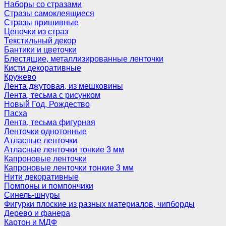
Наборы со стразами
Стразы самоклеящиеся
Стразы пришивные
Цепочки из страз
Текстильный декор
Бантики и цветочки
Блестящие, металлизированные ленточки
Кисти декоративные
Кружево
Лента джутовая, из мешковины
Лента, тесьма с рисунком
Новый Год, Рождество
Пасха
Лента, тесьма фигурная
Ленточки однотонные
Атласные ленточки
Атласные ленточки тонкие 3 мм
Капроновые ленточки
Капроновые ленточки тонкие 3 мм
Нити декоративные
Помпоны и помпончики
Синель-шнуры
Фигурки плоские из разных материалов, чипборды
Дерево и фанера
Картон и МДФ