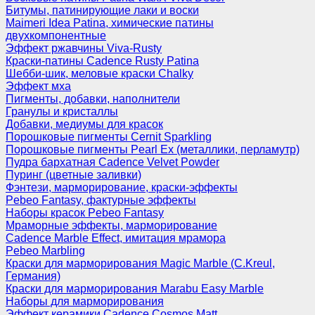
Битумы, патинирующие лаки и воски
Maimeri Idea Patina, химические патины
двухкомпонентные
Эффект ржавчины Viva-Rusty
Краски-патины Cadence Rusty Patina
Шебби-шик, меловые краски Chalky
Эффект мха
Пигменты, добавки, наполнители
Гранулы и кристаллы
Добавки, медиумы для красок
Порошковые пигменты Cernit Sparkling
Порошковые пигменты Pearl Ex (металлики, перламутр)
Пудра бархатная Cadence Velvet Powder
Пуринг (цветные заливки)
Фэнтези, марморирование, краски-эффекты
Pebeo Fantasy, фактурные эффекты
Наборы красок Pebeo Fantasy
Мраморные эффекты, марморирование
Cadence Marble Effect, имитация мрамора
Pebeo Marbling
Краски для марморирования Magic Marble (C.Kreul,
Германия)
Краски для марморирования Marabu Easy Marble
Наборы для марморирования
Эффект керамики Cadence Cosmos Matt