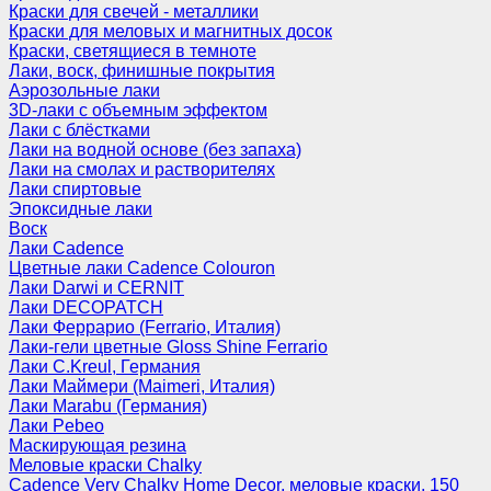
Краски для свечей - металлики
Краски для меловых и магнитных досок
Краски, светящиеся в темноте
Лаки, воск, финишные покрытия
Аэрозольные лаки
3D-лаки с объемным эффектом
Лаки с блёстками
Лаки на водной основе (без запаха)
Лаки на смолах и растворителях
Лаки спиртовые
Эпоксидные лаки
Воск
Лаки Cadence
Цветные лаки Cadence Colouron
Лаки Darwi и CERNIT
Лаки DECOPATCH
Лаки Феррарио (Ferrario, Италия)
Лаки-гели цветные Gloss Shine Ferrario
Лаки C.Kreul, Германия
Лаки Маймери (Maimeri, Италия)
Лаки Marabu (Германия)
Лаки Pebeo
Маскирующая резина
Меловые краски Chalky
Cadence Very Chalky Home Decor, меловые краски, 150