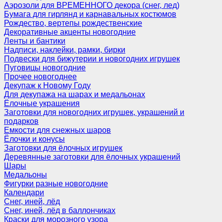
Аэрозоли для ВРЕМЕННОГО декора (снег, лед)
Бумага для гирлянд и карнавальных костюмов
Рождество, вертепы рождественские
Декоративные акценты новогодние
Ленты и бантики
Надписи, наклейки, рамки, бирки
Подвески для бижутерии и новогодних игрушек
Пуговицы новогодние
Прочее новогоднее
Декупаж к Новому Году
Для декупажа на шарах и медальонах
Ёлочные украшения
Заготовки для новогодних игрушек, украшений и
подарков
Емкости для снежных шаров
Ёлочки и конусы
Заготовки для ёлочных игрушек
Деревянные заготовки для ёлочных украшений
Шары
Медальоны
Фигурки разные новогодние
Календари
Снег, иней, лёд
Снег, иней, лёд в баллончиках
Краски для морозного узора