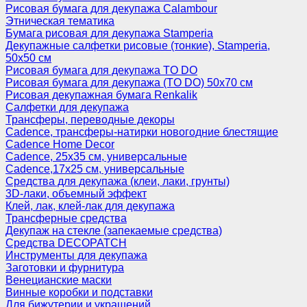
Рисовая бумага для декупажа Calambour
Этническая тематика
Бумага рисовая для декупажа Stamperia
Декупажные салфетки рисовые (тонкие), Stamperia,
50х50 см
Рисовая бумага для декупажа TO DO
Рисовая бумага для декупажа (TO DO) 50х70 см
Рисовая декупажная бумага Renkalik
Салфетки для декупажа
Трансферы, переводные декоры
Cadence, трансферы-натирки новогодние блестящие
Cadence Home Decor
Cadence, 25х35 см, универсальные
Cadence,17х25 см, универсальные
Средства для декупажа (клеи, лаки, грунты)
3D-лаки, объемный эффект
Клей, лак, клей-лак для декупажа
Трансферные средства
Декупаж на стекле (запекаемые средства)
Средства DECOPATCH
Инструменты для декупажа
Заготовки и фурнитура
Венецианские маски
Винные коробки и подставки
Для бижутерии и украшений