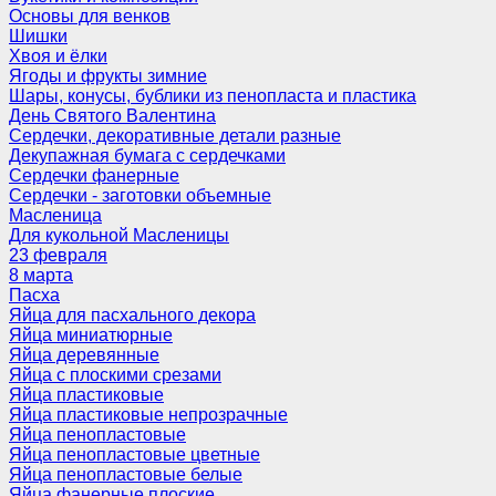
Основы для венков
Шишки
Хвоя и ёлки
Ягоды и фрукты зимние
Шары, конусы, бублики из пенопласта и пластика
День Святого Валентина
Сердечки, декоративные детали разные
Декупажная бумага с сердечками
Сердечки фанерные
Сердечки - заготовки объемные
Масленица
Для кукольной Масленицы
23 февраля
8 марта
Пасха
Яйца для пасхального декора
Яйца миниатюрные
Яйца деревянные
Яйца с плоскими срезами
Яйца пластиковые
Яйца пластиковые непрозрачные
Яйца пенопластовые
Яйца пенопластовые цветные
Яйца пенопластовые белые
Яйца фанерные плоские