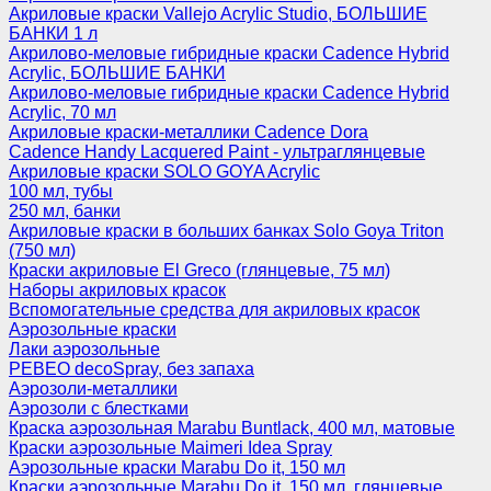
Акриловые краски Vallejo Acrylic Studio, БОЛЬШИЕ
БАНКИ 1 л
Акрилово-меловые гибридные краски Cadence Hybrid
Acrylic, БОЛЬШИЕ БАНКИ
Акрилово-меловые гибридные краски Cadence Hybrid
Acrylic, 70 мл
Акриловые краски-металлики Cadence Dora
Cadence Handy Lacquered Paint - ультраглянцевые
Акриловые краски SOLO GOYA Acrylic
100 мл, тубы
250 мл, банки
Акриловые краски в больших банках Solo Goya Triton
(750 мл)
Краски акриловые El Greco (глянцевые, 75 мл)
Наборы акриловых красок
Вспомогательные средства для акриловых красок
Аэрозольные краски
Лаки аэрозольные
PEBEO decoSpray, без запаха
Аэрозоли-металлики
Аэрозоли с блестками
Краска аэрозольная Marabu Buntlack, 400 мл, матовые
Краски аэрозольные Maimeri Idea Spray
Аэрозольные краски Marabu Do it, 150 мл
Краски аэрозольные Marabu Do it, 150 мл, глянцевые