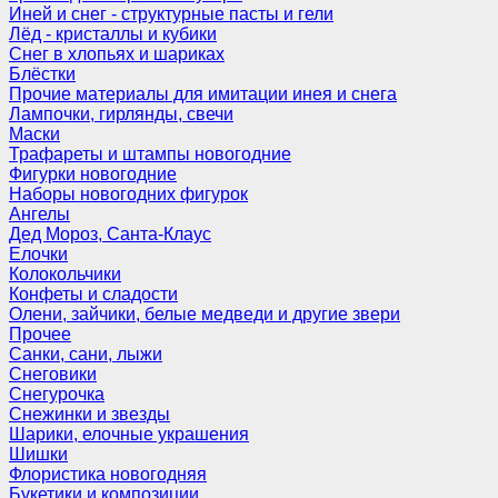
Иней и снег - структурные пасты и гели
Лёд - кристаллы и кубики
Снег в хлопьях и шариках
Блёстки
Прочие материалы для имитации инея и снега
Лампочки, гирлянды, свечи
Маски
Трафареты и штампы новогодние
Фигурки новогодние
Наборы новогодних фигурок
Ангелы
Дед Мороз, Санта-Клаус
Елочки
Колокольчики
Конфеты и сладости
Олени, зайчики, белые медведи и другие звери
Прочее
Санки, сани, лыжи
Снеговики
Снегурочка
Снежинки и звезды
Шарики, елочные украшения
Шишки
Флористика новогодняя
Букетики и композиции