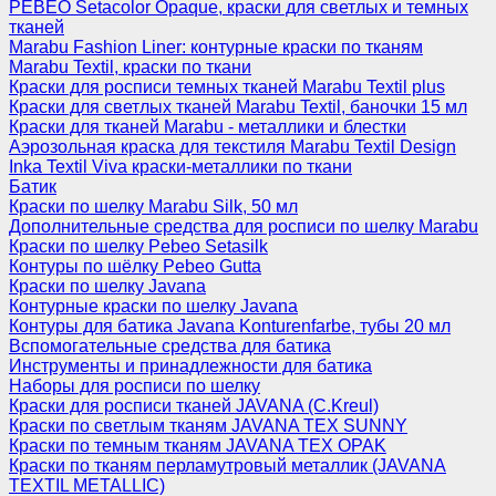
PEBEO Setacolor Opaque, краски для светлых и темных
тканей
Marabu Fashion Liner: контурные краски по тканям
Marabu Textil, краски по ткани
Краски для росписи темных тканей Marabu Textil plus
Краски для светлых тканей Marabu Textil, баночки 15 мл
Краски для тканей Marabu - металлики и блестки
Аэрозольная краска для текстиля Marabu Textil Design
Inka Textil Viva краски-металлики по ткани
Батик
Краски по шелку Marabu Silk, 50 мл
Дополнительные средства для росписи по шелку Marabu
Краски по шелку Pebeo Setasilk
Контуры по шёлку Pebeo Gutta
Краски по шелку Javana
Контурные краски по шелку Javana
Контуры для батика Javana Konturenfarbe, тубы 20 мл
Вспомогательные средства для батика
Инструменты и принадлежности для батика
Наборы для росписи по шелку
Краски для росписи тканей JAVANA (C.Kreul)
Краски по светлым тканям JAVANA TEX SUNNY
Краски по темным тканям JAVANA TEX OPAK
Краски по тканям перламутровый металлик (JAVANA
TEXTIL METALLIC)