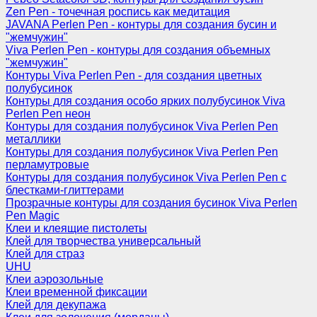
Zen Pen - точечная роспись как медитация
JAVANA Perlen Pen - контуры для создания бусин и
"жемчужин"
Viva Perlen Pen - контуры для создания объемных
"жемчужин"
Контуры Viva Perlen Pen - для создания цветных
полубусинок
Контуры для создания особо ярких полубусинок Viva
Perlen Pen неон
Контуры для создания полубусинок Viva Perlen Pen
металлики
Контуры для создания полубусинок Viva Perlen Pen
перламутровые
Контуры для создания полубусинок Viva Perlen Pen с
блестками-глиттерами
Прозрачные контуры для создания бусинок Viva Perlen
Pen Magic
Клеи и клеящие пистолеты
Клей для творчества универсальный
Клей для страз
UHU
Клеи аэрозольные
Клеи временной фиксации
Клей для декупажа