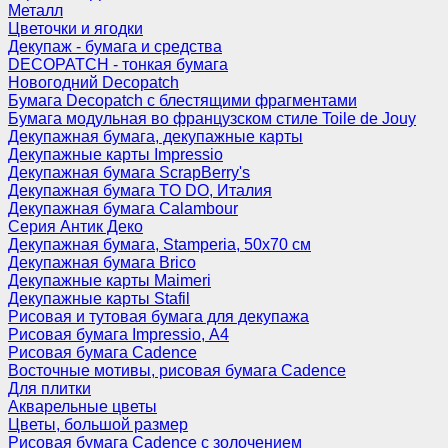
Металл
Цветочки и ягодки
Декупаж - бумага и средства
DECOPATCH - тонкая бумага
Новогодний Decopatch
Бумага Decopatch с блестящими фрагментами
Бумага модульная во французском стиле Toile de Jouy
Декупажная бумага, декупажные карты
Декупажные карты Impressio
Декупажная бумага ScrapBerry's
Декупажная бумага TO DO, Италия
Декупажная бумага Calambour
Серия Антик Деко
Декупажная бумага, Stamperia, 50х70 см
Декупажная бумага Brico
Декупажные карты Maimeri
Декупажные карты Stafil
Рисовая и тутовая бумага для декупажа
Рисовая бумага Impressio, А4
Рисовая бумага Cadence
Восточные мотивы, рисовая бумага Cadence
Для плитки
Акварельные цветы
Цветы, большой размер
Рисовая бумага Cadence c золочением