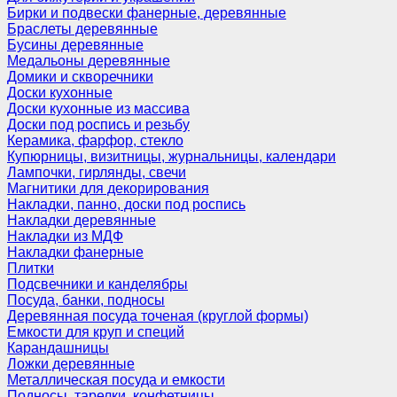
Бирки и подвески фанерные, деревянные
Браслеты деревянные
Бусины деревянные
Медальоны деревянные
Домики и скворечники
Доски кухонные
Доски кухонные из массива
Доски под роспись и резьбу
Керамика, фарфор, стекло
Купюрницы, визитницы, журнальницы, календари
Лампочки, гирлянды, свечи
Магнитики для декорирования
Накладки, панно, доски под роспись
Накладки деревянные
Накладки из МДФ
Накладки фанерные
Плитки
Подсвечники и канделябры
Посуда, банки, подносы
Деревянная посуда точеная (круглой формы)
Емкости для круп и специй
Карандашницы
Ложки деревянные
Металлическая посуда и емкости
Подносы, тарелки, конфетницы