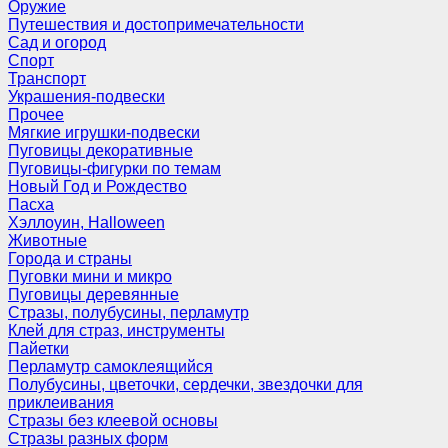
Оружие
Путешествия и достопримечательности
Сад и огород
Спорт
Транспорт
Украшения-подвески
Прочее
Мягкие игрушки-подвески
Пуговицы декоративные
Пуговицы-фигурки по темам
Новый Год и Рождество
Пасха
Хэллоуин, Halloween
Животные
Города и страны
Пуговки мини и микро
Пуговицы деревянные
Стразы, полубусины, перламутр
Клей для страз, инструменты
Пайетки
Перламутр самоклеящийся
Полубусины, цветочки, сердечки, звездочки для
приклеивания
Стразы без клеевой основы
Стразы разных форм