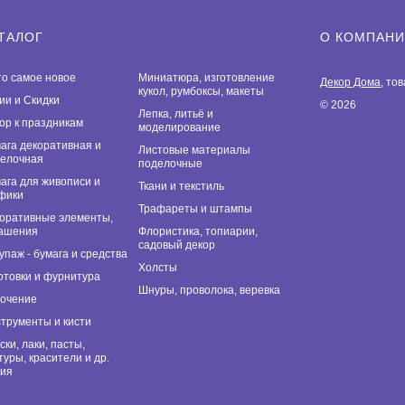
ТАЛОГ
О КОМПАН
то самое новое
Миниатюра, изготовление
Декор Дома
, то
кукол, румбоксы, макеты
ии и Скидки
© 2026
Лепка, литьё и
ор к праздникам
моделирование
ага декоративная и
Листовые материалы
елочная
поделочные
ага для живописи и
Ткани и текстиль
фики
Трафареты и штампы
оративные элементы,
ашения
Флористика, топиарии,
садовый декор
упаж - бумага и средства
Холсты
отовки и фурнитура
Шнуры, проволока, веревка
очение
трументы и кисти
ски, лаки, пасты,
туры, красители и др.
ия