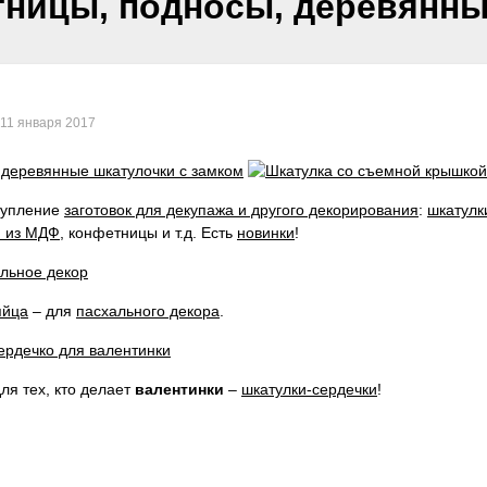
ницы, подносы, деревянны
11 января 2017
тупление
заготовок для декупажа и другого декорирования
:
шкатулк
и из МДФ
, конфетницы и т.д. Есть
новинки
!
яйца
– для
пасхального декора
.
ля тех, кто делает
валентинки
–
шкатулки-сердечки
!