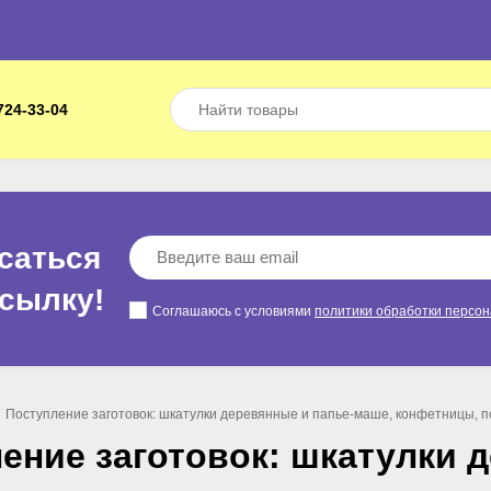
724-33-04
саться
ссылкy!
Соглашаюсь с условиями
политики обработки персо
Поступление заготовок: шкатулки деревянные и папье-маше, конфетницы, 
ение заготовок: шкатулки 