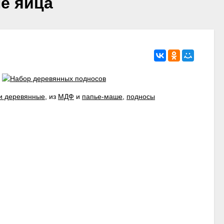
е яйца
и деревянные
, из
МДФ
и
папье-маше
,
подносы