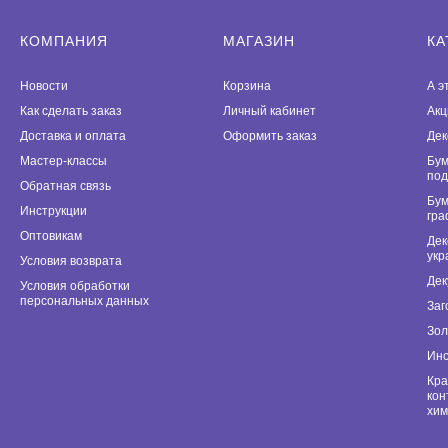
КОМПАНИЯ
МАГАЗИН
КА
Новости
Корзина
А э
Как сделать заказ
Личный кабинет
Акц
Доставка и оплата
Оформить заказ
Дек
Мастер-классы
Бум
под
Обратная связь
Бум
Инструкции
гра
Оптовикам
Дек
укр
Условия возврата
Дек
Условия обработки
персональных данных
Заг
Зол
Инс
Кра
кон
хим