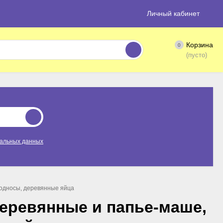
Личный кабинет
Корзина
0
(пусто)
нальных данных
подносы, деревянные яйца
деревянные и папье-маше,