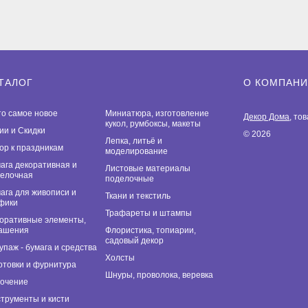
ТАЛОГ
О КОМПАН
то самое новое
Миниатюра, изготовление
Декор Дома
, то
кукол, румбоксы, макеты
ии и Скидки
© 2026
Лепка, литьё и
ор к праздникам
моделирование
ага декоративная и
Листовые материалы
елочная
поделочные
ага для живописи и
Ткани и текстиль
фики
Трафареты и штампы
оративные элементы,
ашения
Флористика, топиарии,
садовый декор
упаж - бумага и средства
Холсты
отовки и фурнитура
Шнуры, проволока, веревка
очение
трументы и кисти