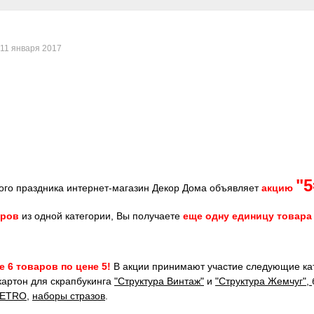
11 января 2017
"5
кого праздника интернет-магазин Декор Дома объявляет
акцию
аров
из одной категории, Вы получаете
еще одну единицу товар
 6 товаров по цене 5!
В акции принимают участие следующие кате
картон для скрапбукинга
"Структура Винтаж"
и
"Структура Жемчуг",
VETRO
,
наборы стразов
.