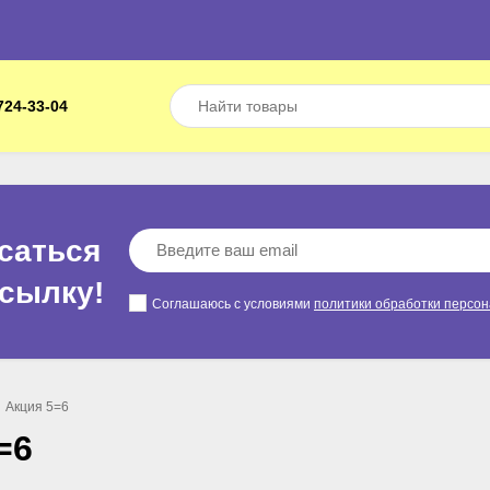
724-33-04
саться
ссылкy!
Соглашаюсь с условиями
политики обработки персо
Акция 5=6
=6