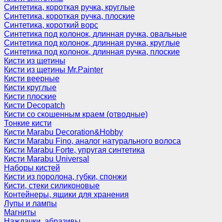
Синтетика, короткая ручка, круглые
Синтетика, короткая ручка, плоские
Синтетика, короткий ворс
Синтетика под колонок, длинная ручка, овальные
Синтетика под колонок, длинная ручка, круглые
Синтетика под колонок, длинная ручка, плоские
Кисти из щетины
Кисти из щетины Mr.Painter
Кисти веерные
Кисти круглые
Кисти плоские
Кисти Decopatch
Кисти со скошенным краем (отводные)
Тонкие кисти
Кисти Marabu Decoration&Hobby
Кисти Marabu Fino, аналог натурального волоса
Кисти Marabu Forte, упругая синтетика
Кисти Marabu Universal
Наборы кистей
Кисти из поролона, губки, спонжи
Кисти, стеки силиконовые
Контейнеры, ящики для хранения
Лупы и лампы
Магниты
Наждачки, абразивы