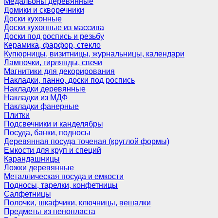
Медальоны деревянные
Домики и скворечники
Доски кухонные
Доски кухонные из массива
Доски под роспись и резьбу
Керамика, фарфор, стекло
Купюрницы, визитницы, журнальницы, календари
Лампочки, гирлянды, свечи
Магнитики для декорирования
Накладки, панно, доски под роспись
Накладки деревянные
Накладки из МДФ
Накладки фанерные
Плитки
Подсвечники и канделябры
Посуда, банки, подносы
Деревянная посуда точеная (круглой формы)
Емкости для круп и специй
Карандашницы
Ложки деревянные
Металлическая посуда и емкости
Подносы, тарелки, конфетницы
Салфетницы
Полочки, шкафчики, ключницы, вешалки
Предметы из пенопласта