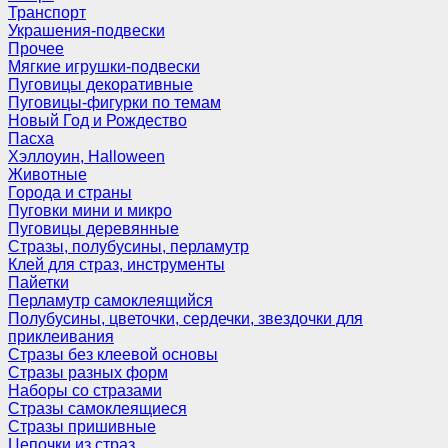
Транспорт
Украшения-подвески
Прочее
Мягкие игрушки-подвески
Пуговицы декоративные
Пуговицы-фигурки по темам
Новый Год и Рождество
Пасха
Хэллоуин, Halloween
Животные
Города и страны
Пуговки мини и микро
Пуговицы деревянные
Стразы, полубусины, перламутр
Клей для страз, инструменты
Пайетки
Перламутр самоклеящийся
Полубусины, цветочки, сердечки, звездочки для
приклеивания
Стразы без клеевой основы
Стразы разных форм
Наборы со стразами
Стразы самоклеящиеся
Стразы пришивные
Цепочки из страз