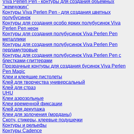
Viva Perlen Pen - контуры для создания объемных
"жемчужин"
Контуры Viva Perlen Pen - для создания цветных
полубусинок
Контуры для создания особо ярких полубусинок Viva
Perlen Pen неон
Контуры для создания полубусинок Viva Perlen Pen
металлики
Контуры для создания полубусинок Viva Perlen Pen
перламутровые
Контуры для создания полубусинок Viva Perlen Pen с
блестками-глиттерами
Прозрачные контуры для создания бусинок Viva Perlen
Pen Magic
Клеи и клеящие пистолеты
Клей для творчества универсальный
Клей для страз
UHU
Клеи аэрозольные
Клеи временной фиксации
Клей для декупажа
Клеи для золочения (морданы)
Скотч, стикеры, клеевые подушечки
Контуры и рельефы
Контуры Cadence