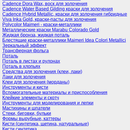
Cadence Dora Wax, воск для золочения
Cadence Water Based Gilding краски для золочения
Cadence Hybrid Metallic, краски для золочения гибридные
Viva Inka Gold, краски-пасты для золочения
Polycolor Maimeri - краски-металлики
Металлические краски Marabu Colorado Gold
Жидкая бронза, жидкая поталь
Блестящие краски-металлики Maimeri Idea Colori Metallici
Зеркальный эффект
Трансферная фольга
Поталь
Поталь в листах и рулонах
Поталь в хлопьях
Средства для золочения (клеи, лаки)
Лаки для золочения
Клеи для золочения (морданы)
Инструменты и кисти
Вспомогательные материалы и приспособления
Клейкие элементы и скотч
Инструменты для моделирования и лепки
Мастихины и шпатели
Стеки, биговки, бульки
Формы вырубные, каттеры
Кисти (синтетика, щетина, натуральные)
Кисти синтетика