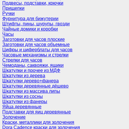
Подвесы, подставки, крючки
Прищепки
Ручки
Фурнитура для бижутерии
Штифты, пины, шурупы, гвозди
Чайные домики и коробки
Часы
Заготовки для часов плоские
Заготовки для часов объемные
Цифры и циферблаты для часов
Часовые механизмы и стрелки
Стрелки для часов
Чемоданы, саквояжи, ящики
Шкатулки и прочее из МДФ
Шкатулки из дерева
Шкатулки дерево+фанера
Шкатулки деревянные дёшево
Шкатулки из массива липы
Шкатулки из сосны
Шкатулки из фанеры
Яйца деревянные
Подставки для яиц деревянные
Золочение
Краски, металлики для золочения
Dora Cadence краски для золочения