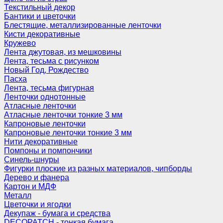
Текстильный декор
Бантики и цветочки
Блестящие, металлизированные ленточки
Кисти декоративные
Кружево
Лента джутовая, из мешковины
Лента, тесьма с рисунком
Новый Год, Рождество
Пасха
Лента, тесьма фигурная
Ленточки однотонные
Атласные ленточки
Атласные ленточки тонкие 3 мм
Капроновые ленточки
Капроновые ленточки тонкие 3 мм
Нити декоративные
Помпоны и помпончики
Синель-шнуры
Фигурки плоские из разных материалов, чипборды
Дерево и фанера
Картон и МДФ
Металл
Цветочки и ягодки
Декупаж - бумага и средства
DECOPATCH - тонкая бумага