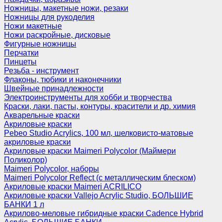
Ножницы, макетные ножи, резаки
Ножницы для рукоделия
Ножи макетные
Ножи раскройные, дисковые
Фигурные ножницы
Перчатки
Пинцеты
Резьба - инструмент
Флаконы, тюбики и наконечники
Швейные принадлежности
Электроинструменты для хобби и творчества
Краски, лаки, пасты, контуры, красители и др. химия
Акварельные краски
Акриловые краски
Pebeo Studio Acrylics, 100 мл, шелковисто-матовые
акриловые краски
Акриловые краски Maimeri Polycolor (Маймери
Поликолор)
Maimeri Polycolor, наборы
Maimeri Polycolor Reflect (с металлическим блеском)
Акриловые краски Maimeri ACRILICO
Акриловые краски Vallejo Acrylic Studio, БОЛЬШИЕ
БАНКИ 1 л
Акрилово-меловые гибридные краски Cadence Hybrid