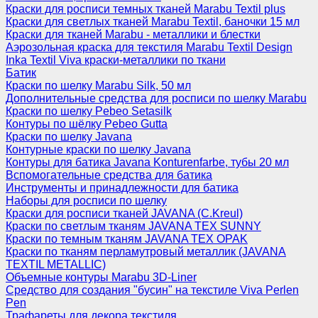
Краски для росписи темных тканей Marabu Textil plus
Краски для светлых тканей Marabu Textil, баночки 15 мл
Краски для тканей Marabu - металлики и блестки
Аэрозольная краска для текстиля Marabu Textil Design
Inka Textil Viva краски-металлики по ткани
Батик
Краски по шелку Marabu Silk, 50 мл
Дополнительные средства для росписи по шелку Marabu
Краски по шелку Pebeo Setasilk
Контуры по шёлку Pebeo Gutta
Краски по шелку Javana
Контурные краски по шелку Javana
Контуры для батика Javana Konturenfarbe, тубы 20 мл
Вспомогательные средства для батика
Инструменты и принадлежности для батика
Наборы для росписи по шелку
Краски для росписи тканей JAVANA (C.Kreul)
Краски по светлым тканям JAVANA TEX SUNNY
Краски по темным тканям JAVANA TEX OPAK
Краски по тканям перламутровый металлик (JAVANA
TEXTIL METALLIC)
Объемные контуры Marabu 3D-Liner
Средство для создания "бусин" на текстиле Viva Perlen
Pen
Трафареты для декора текстиля