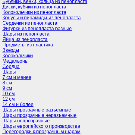
Бублики, венки, кольца из пенопласта
Диски, кубики из пенопласта
Колокольчики из пенопласта
Конусы и пирамиды из пенопласта
Сердечки из пенопласта
Фигурки из пенопласта разные
Шары из пенопласта
Яйца из пенопласта
Предметы из пластика
Звёзды
Колокольчики
Медальоны
Сердца
Шары
7 см и менее
8 см
9 см
10 см
12 см
14 см и более
Шары прозрачные разъемные
Шары прозрачные неразъемные
Шары непрозрачные
Шары европейского производства
Перегородки к прозрачным шарам