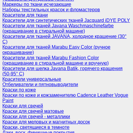
Маркеры по ткани исчезающие
Наборы текстильных красок и фломастеров
Красители для ткани
Красители для синтетических тканей Jacquard iDYE POLY
Красители для тканей Javana Waschmaschinefarbe
(окрашивание в стиральной машине)
Красители для тканей JAVANA, холодное крашение (30°
С)
Красители для тканей Marabu Easy Color (ручное
окрашивание)
Красители для тканей Marabu Fashion Color
(окрашивание в стиральной машине и вручную)
Красители для шелка Javana Batik, горячего крашения
(50-95° С)
Красители универсальные
Отбеливатели и пятновыводители
Краски по коже
Краски по коже и кожзаменителю Cadence Leather Vogue
Paint
Краски для свечей
Краски для свечей матовые
Краски для свечей - металлики
Краски для меловых и магнитных досок
Краски, светящиеся в темноте
Лаки, воск, финишные покрытия