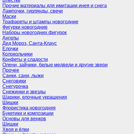
Блёстки
Прочие материалы для имитации инея и снега
Лампочки, гирлянды, свечи
Маски
Трафареты и штампы новогодние
Фигурки новогодние
Наборы новогодних фигурок
Ангелы
Дед Мороз, Санта-Клаус
Елочки
Колокольчики
Конфеты и сладости
Олени, зайчики, белые медведи и другие звери
Прочее
Санки, сани, лыжи
Снеговики
Снегурочка
Снежинки и звезды
Шарики, елочные украшения
Шишки
Флористика новогодняя
Букетики и композиции
Основы для венков
Шишки
Хвоя и ёлки