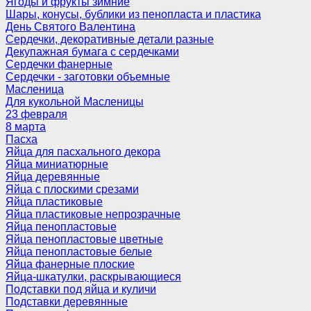
Ягоды и фрукты зимние
Шары, конусы, бублики из пенопласта и пластика
День Святого Валентина
Сердечки, декоративные детали разные
Декупажная бумага с сердечками
Сердечки фанерные
Сердечки - заготовки объемные
Масленица
Для кукольной Масленицы
23 февраля
8 марта
Пасха
Яйца для пасхального декора
Яйца миниатюрные
Яйца деревянные
Яйца с плоскими срезами
Яйца пластиковые
Яйца пластиковые непрозрачные
Яйца пенопластовые
Яйца пенопластовые цветные
Яйца пенопластовые белые
Яйца фанерные плоские
Яйца-шкатулки, раскрывающиеся
Подставки под яйца и куличи
Подставки деревянные