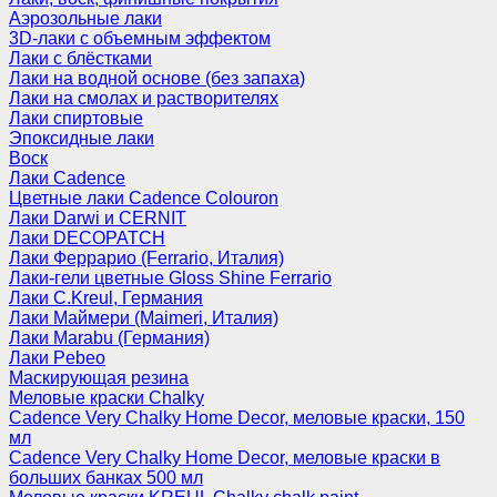
Аэрозольные лаки
3D-лаки с объемным эффектом
Лаки с блёстками
Лаки на водной основе (без запаха)
Лаки на смолах и растворителях
Лаки спиртовые
Эпоксидные лаки
Воск
Лаки Cadence
Цветные лаки Cadence Colouron
Лаки Darwi и CERNIT
Лаки DECOPATCH
Лаки Феррарио (Ferrario, Италия)
Лаки-гели цветные Gloss Shine Ferrario
Лаки C.Kreul, Германия
Лаки Маймери (Maimeri, Италия)
Лаки Marabu (Германия)
Лаки Pebeo
Маскирующая резина
Меловые краски Chalky
Cadence Very Chalky Home Decor, меловые краски, 150
мл
Cadence Very Chalky Home Decor, меловые краски в
больших банках 500 мл