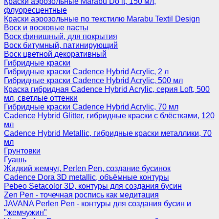
Краски аэрозольные Marabu Do it, 150 мл,
флуоресцентные
Краски аэрозольные по текстилю Marabu Textil Design
Воск и восковые пасты
Воск финишный, для покрытия
Воск битумный, патинирующий
Воск цветной декоративный
Гибридные краски
Гибридные краски Cadence Hybrid Acrylic, 2 л
Гибридные краски Cadence Hybrid Acrylic, 500 мл
Краска гибридная Cadence Hybrid Acrylic, серия Loft, 500
мл, светлые оттенки
Гибридные краски Cadence Hybrid Acrylic, 70 мл
Cadence Hybrid Glitter, гибридные краски с блёстками, 120
мл
Cadence Hybrid Metallic, гибридные краски металлики, 70
мл
Грунтовки
Гуашь
Жидкий жемчуг, Perlen Pen, создание бусинок
Cadence Dora 3D metallic, объёмные контуры
Pebeo Setacolor 3D, контуры для создания бусин
Zen Pen - точечная роспись как медитация
JAVANA Perlen Pen - контуры для создания бусин и
"жемчужин"