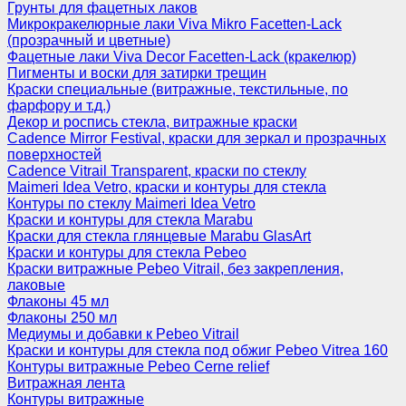
Грунты для фацетных лаков
Микрокракелюрные лаки Viva Mikro Facetten-Lack
(прозрачный и цветные)
Фацетные лаки Viva Decor Facetten-Lack (кракелюр)
Пигменты и воски для затирки трещин
Краски специальные (витражные, текстильные, по
фарфору и т.д.)
Декор и роспись стекла, витражные краски
Cadence Mirror Festival, краски для зеркал и прозрачных
поверхностей
Cadence Vitrail Transparent, краски по стеклу
Maimeri Idea Vetro, краски и контуры для стекла
Контуры по стеклу Maimeri Idea Vetro
Краски и контуры для стекла Marabu
Краски для стекла глянцевые Marabu GlasArt
Краски и контуры для стекла Pebeo
Краски витражные Pebeo Vitrail, без закрепления,
лаковые
Флаконы 45 мл
Флаконы 250 мл
Медиумы и добавки к Pebeo Vitrail
Краски и контуры для стекла под обжиг Pebeo Vitrea 160
Контуры витражные Pebeo Cerne relief
Витражная лента
Контуры витражные