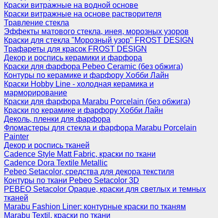
Краски витражные на водной основе
Краски витражные на основе растворителя
Травление стекла
Эффекты матового стекла, инея, морозных узоров
Краски для стекла "Морозный узор" FROST DESIGN
Трафареты для красок FROST DESIGN
Декор и роспись керамики и фарфора
Краски для фарфора Pebeo Ceramic (без обжига)
Контуры по керамике и фарфору Хобби Лайн
Краски Hobby Line - холодная керамика и
марморирование
Краски для фарфора Marabu Porcelain (без обжига)
Краски по керамике и фарфору Хобби Лайн
Деколь, пленки для фарфора
Фломастеры для стекла и фарфора Marabu Porcelain
Painter
Декор и роспись тканей
Cadence Style Matt Fabric, краски по ткани
Cadence Dora Textile Metallic
Pebeo Setacolor, средства для декора текстиля
Контуры по ткани Pebeo Setacolor 3D
PEBEO Setacolor Opaque, краски для светлых и темных
тканей
Marabu Fashion Liner: контурные краски по тканям
Marabu Textil, краски по ткани