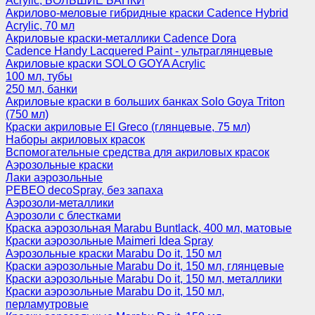
Acrylic, БОЛЬШИЕ БАНКИ
Акрилово-меловые гибридные краски Cadence Hybrid
Acrylic, 70 мл
Акриловые краски-металлики Cadence Dora
Cadence Handy Lacquered Paint - ультраглянцевые
Акриловые краски SOLO GOYA Acrylic
100 мл, тубы
250 мл, банки
Акриловые краски в больших банках Solo Goya Triton
(750 мл)
Краски акриловые El Greco (глянцевые, 75 мл)
Наборы акриловых красок
Вспомогательные средства для акриловых красок
Аэрозольные краски
Лаки аэрозольные
PEBEO decoSpray, без запаха
Аэрозоли-металлики
Аэрозоли с блестками
Краска аэрозольная Marabu Buntlack, 400 мл, матовые
Краски аэрозольные Maimeri Idea Spray
Аэрозольные краски Marabu Do it, 150 мл
Краски аэрозольные Marabu Do it, 150 мл, глянцевые
Краски аэрозольные Marabu Do it, 150 мл, металлики
Краски аэрозольные Marabu Do it, 150 мл,
перламутровые