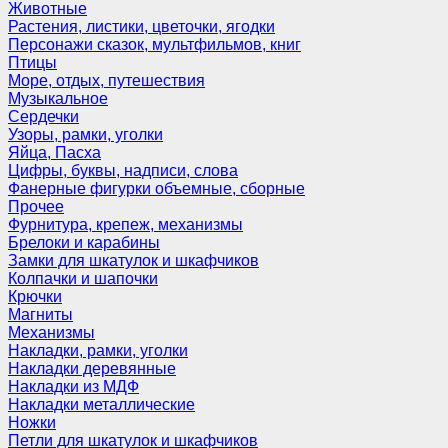
Животные
Растения, листики, цветочки, ягодки
Персонажи сказок, мультфильмов, книг
Птицы
Море, отдых, путешествия
Музыкальное
Сердечки
Узоры, рамки, уголки
Яйца, Пасха
Цифры, буквы, надписи, слова
Фанерные фигурки объемные, сборные
Прочее
Фурнитура, крепеж, механизмы
Брелоки и карабины
Замки для шкатулок и шкафчиков
Колпачки и шапочки
Крючки
Магниты
Механизмы
Накладки, рамки, уголки
Накладки деревянные
Накладки из МДФ
Накладки металлические
Ножки
Петли для шкатулок и шкафчиков