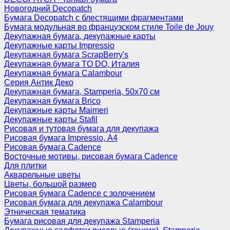
Новогодний Decopatch
Бумага Decopatch с блестящими фрагментами
Бумага модульная во французском стиле Toile de Jouy
Декупажная бумага, декупажные карты
Декупажные карты Impressio
Декупажная бумага ScrapBerry's
Декупажная бумага TO DO, Италия
Декупажная бумага Calambour
Серия Антик Деко
Декупажная бумага, Stamperia, 50х70 см
Декупажная бумага Brico
Декупажные карты Maimeri
Декупажные карты Stafil
Рисовая и тутовая бумага для декупажа
Рисовая бумага Impressio, А4
Рисовая бумага Cadence
Восточные мотивы, рисовая бумага Cadence
Для плитки
Акварельные цветы
Цветы, большой размер
Рисовая бумага Cadence c золочением
Рисовая бумага для декупажа Calambour
Этническая тематика
Бумага рисовая для декупажа Stamperia