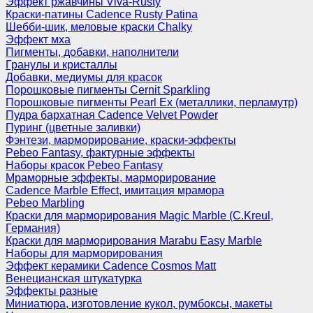
Эффект ржавчины Viva-Rusty
Краски-патины Cadence Rusty Patina
Шебби-шик, меловые краски Chalky
Эффект мха
Пигменты, добавки, наполнители
Гранулы и кристаллы
Добавки, медиумы для красок
Порошковые пигменты Cernit Sparkling
Порошковые пигменты Pearl Ex (металлики, перламутр)
Пудра бархатная Cadence Velvet Powder
Пуринг (цветные заливки)
Фэнтези, марморирование, краски-эффекты
Pebeo Fantasy, фактурные эффекты
Наборы красок Pebeo Fantasy
Мраморные эффекты, марморирование
Cadence Marble Effect, имитация мрамора
Pebeo Marbling
Краски для марморирования Magic Marble (C.Kreul,
Германия)
Краски для марморирования Marabu Easy Marble
Наборы для марморирования
Эффект керамики Cadence Cosmos Matt
Венецианская штукатурка
Эффекты разные
Миниатюра, изготовление кукол, румбоксы, макеты