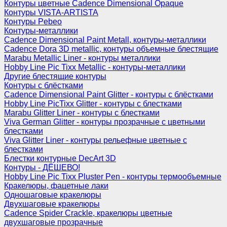
Контуры цветные Cadence Dimensional Opaque
Контуры VISTA-ARTISTA
Контуры Pebeo
Контуры-металлики
Cadence Dimensional Paint Metall, контуры-металлики
Cadence Dora 3D metallic, контуры объемные блестящие
Marabu Metallic Liner - контуры металлики
Hobby Line Pic Tixx Metallic - контуры-металлики
Другие блестящие контуры
Контуры с блёстками
Cadence Dimensional Paint Glitter - контуры с блёстками
Hobby Line PicTixx Glitter - контуры с блестками
Marabu Glitter Liner - контуры с блестками
Viva German Glitter - контуры прозрачные с цветными
блестками
Viva Glitter Liner - контуры рельефные цветные с
блестками
Блестки контурные DecArt 3D
Контуры - ДЁШЕВО!
Hobby Line Pic Tixx Pluster Pen - контуры термообъемные
Кракелюры, фацетные лаки
Одношаговые кракелюры
Двухшаговые кракелюры
Cadence Spider Crackle, кракелюры цветные
двухшаговые прозрачные