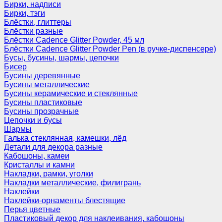
Бирки, надписи
Бирки, тэги
Блёстки, глиттеры
Блёстки разные
Блёстки Cadence Glitter Powder, 45 мл
Блёстки Cadence Glitter Powder Pen (в ручке-диспенсере)
Бусы, бусины, шармы, цепочки
Бисер
Бусины деревянные
Бусины металлические
Бусины керамические и стеклянные
Бусины пластиковые
Бусины прозрачные
Цепочки и бусы
Шармы
Галька стеклянная, камешки, лёд
Детали для декора разные
Кабошоны, камеи
Кристаллы и камни
Накладки, рамки, уголки
Накладки металлические, филигрань
Наклейки
Наклейки-орнаменты блестящие
Перья цветные
Пластиковый декор для наклеивания, кабошоны