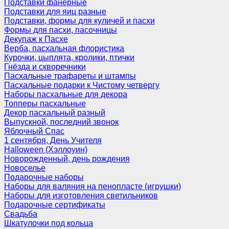
Подставки фанерные
Подставки для яиц разные
Подставки, формы для куличей и пасхи
Формы для пасхи, пасочницы
Декупаж к Пасхе
Верба, пасхальная флористика
Курочки, цыплята, кролики, птички
Гнёзда и скворечники
Пасхальные трафареты и штампы
Пасхальные подарки к Чистому четвергу
Наборы пасхальные для декора
Топперы пасхальные
Декор пасхальный разный
Выпускной, последний звонок
Яблочный Спас
1 сентября, День Учителя
Halloween (Хэллоуин)
Новорожденный, день рождения
Новоселье
Подарочные наборы
Наборы для валяния на пенопласте (игрушки)
Наборы для изготовления светильников
Подарочные сертификаты
Свадьба
Шкатулочки под кольца