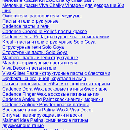
Меловые краски KREUL Chalky chalk paint
Меловые краски Viva Chalky Vintage - для декора шебби
шик
Очистители, растворители, медиумы
Пасты и гели структурные
Cadence пасты и гели
Cadence Crocodile Relief, пасты-кракле
Cadence Dora Perla, фактурные пасты-металлики
Kreul - пасты и гели структурные Solo Goya
Структурные гели Solo Goya
Структурные пасты Solo Goya
Maimeri - пасты и гели структурные
Marabu - структурные пасты и гели
Viva Decor - пасты и гели
Viva-Glitter Paste - структурные пасты с блестками
Эффекты снега, инея, хрусталя и льда
Патина, ржавчина, шебби, мох, эффекты старины
Cadence Dora Wax, восковые патины блестящие
Cadence Finger Wax, восковые патины антик
Сadence Antiquing Paint краски-антик, морилки
Cadence Antique Powder, краски-патины
Восковые патины Patina WaxX Viva Decor
Битумы, патинирующие лаки и воски
Maimeri Idea Patina, химические патины
двухкомпонентные