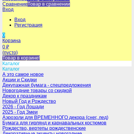
Сравнение
Товар в сравнении
Вход
Вход
Регистрация
0
Корзина
0
₽
(пусто)
Товар в корзине!
Каталог
Каталог
А это самое новое
Акции и Скидки
Декупажная бумага - спецпредложения
Новогодние товары со скидкой
Декор к праздникам
Новый Год и Рождество
2026 - Год Лошади
2025 - Год Змеи
Аэрозоли для ВРЕМЕННОГО декора (снег, лед)
Бумага для гирлянд и карнавальных костюмов
Рождество, вертепы рождественские
Декоративные акценты новогодние