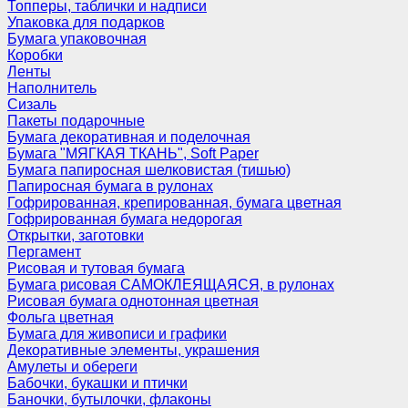
Топперы, таблички и надписи
Упаковка для подарков
Бумага упаковочная
Коробки
Ленты
Наполнитель
Сизаль
Пакеты подарочные
Бумага декоративная и поделочная
Бумага "МЯГКАЯ ТКАНЬ", Soft Paper
Бумага папиросная шелковистая (тишью)
Папиросная бумага в рулонах
Гофрированная, крепированная, бумага цветная
Гофрированная бумага недорогая
Открытки, заготовки
Пергамент
Рисовая и тутовая бумага
Бумага рисовая САМОКЛЕЯЩАЯСЯ, в рулонах
Рисовая бумага однотонная цветная
Фольга цветная
Бумага для живописи и графики
Декоративные элементы, украшения
Амулеты и обереги
Бабочки, букашки и птички
Баночки, бутылочки, флаконы