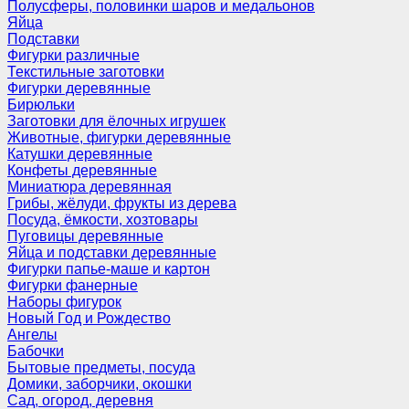
Полусферы, половинки шаров и медальонов
Яйца
Подставки
Фигурки различные
Текстильные заготовки
Фигурки деревянные
Бирюльки
Заготовки для ёлочных игрушек
Животные, фигурки деревянные
Катушки деревянные
Конфеты деревянные
Миниатюра деревянная
Грибы, жёлуди, фрукты из дерева
Посуда, ёмкости, хозтовары
Пуговицы деревянные
Яйца и подставки деревянные
Фигурки папье-маше и картон
Фигурки фанерные
Наборы фигурок
Новый Год и Рождество
Ангелы
Бабочки
Бытовые предметы, посуда
Домики, заборчики, окошки
Сад, огород, деревня