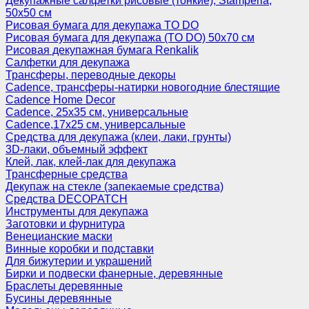
Декупажные салфетки рисовые (тонкие), Stamperia,
50х50 см
Рисовая бумага для декупажа TO DO
Рисовая бумага для декупажа (TO DO) 50х70 см
Рисовая декупажная бумага Renkalik
Салфетки для декупажа
Трансферы, переводные декоры
Cadence, трансферы-натирки новогодние блестящие
Cadence Home Decor
Cadence, 25х35 см, универсальные
Cadence,17х25 см, универсальные
Средства для декупажа (клеи, лаки, грунты)
3D-лаки, объемный эффект
Клей, лак, клей-лак для декупажа
Трансферные средства
Декупаж на стекле (запекаемые средства)
Средства DECOPATCH
Инструменты для декупажа
Заготовки и фурнитура
Венецианские маски
Винные коробки и подставки
Для бижутерии и украшений
Бирки и подвески фанерные, деревянные
Браслеты деревянные
Бусины деревянные