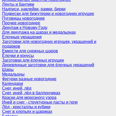
Ленты и бантики
Надписи, наклейки, рамки, бирки
Подвески для бижутерии и новогодних игрушек
Пуговицы новогодние
Прочее новогоднее
Декупаж к Новому Году
Для декупажа на шарах и медальонах
Ёлочные украшения
Заготовки для новогодних игрушек, украшений и
подарков
Емкости для снежных шаров
Ёлочки и конусы
Заготовки для ёлочных игрушек
Деревянные заготовки для ёлочных украшений
Шары
Медальоны
Фигурки разные новогодние
Календари
Снег, иней, лёд
Снег, иней, лёд в баллончиках
Краски для морозного узора
Иней и снег - структурные пасты и гели
Лёд - кристаллы и кубики
Снег в хлопьях и шариках