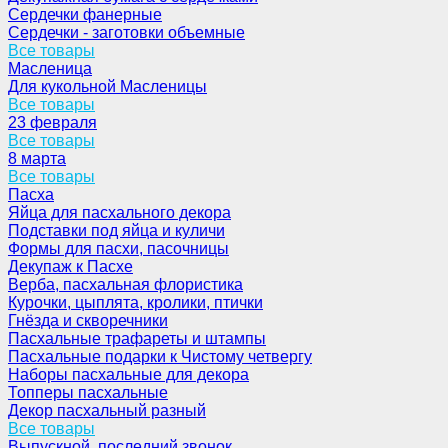
Сердечки фанерные
Сердечки - заготовки объемные
Все товары
Масленица
Для кукольной Масленицы
Все товары
23 февраля
Все товары
8 марта
Все товары
Пасха
Яйца для пасхального декора
Подставки под яйца и куличи
Формы для пасхи, пасочницы
Декупаж к Пасхе
Верба, пасхальная флористика
Курочки, цыплята, кролики, птички
Гнёзда и скворечники
Пасхальные трафареты и штампы
Пасхальные подарки к Чистому четвергу
Наборы пасхальные для декора
Топперы пасхальные
Декор пасхальный разный
Все товары
Выпускной, последний звонок