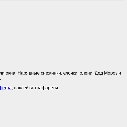
ли окна. Нарядные снежинки, елочки, олени, Дед Мороз и
.
фетра
, наклейки-трафареты.