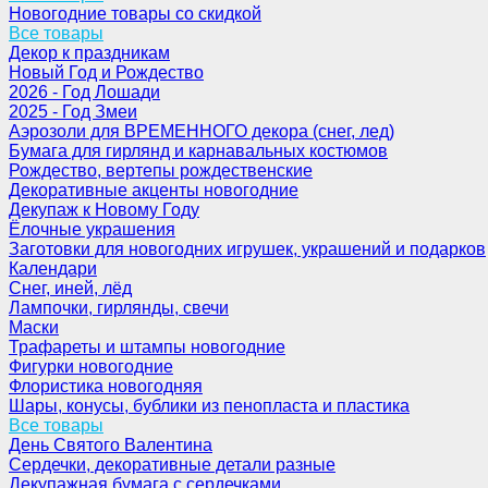
Новогодние товары со скидкой
Все товары
Декор к праздникам
Новый Год и Рождество
2026 - Год Лошади
2025 - Год Змеи
Аэрозоли для ВРЕМЕННОГО декора (снег, лед)
Бумага для гирлянд и карнавальных костюмов
Рождество, вертепы рождественские
Декоративные акценты новогодние
Декупаж к Новому Году
Ёлочные украшения
Заготовки для новогодних игрушек, украшений и подарков
Календари
Снег, иней, лёд
Лампочки, гирлянды, свечи
Маски
Трафареты и штампы новогодние
Фигурки новогодние
Флористика новогодняя
Шары, конусы, бублики из пенопласта и пластика
Все товары
День Святого Валентина
Сердечки, декоративные детали разные
Декупажная бумага с сердечками