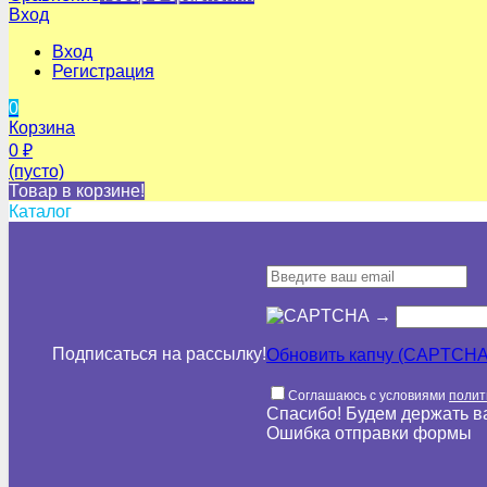
Вход
Вход
Регистрация
0
Корзина
0
₽
(пусто)
Товар в корзине!
Каталог
→
Подписаться на рассылкy!
Обновить капчу (CAPTCHA
Соглашаюсь с условиями
полит
Спасибо! Будем держать ва
Ошибка отправки формы