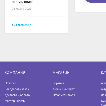
поступление!
26 марта 2026
ВСЕ НОВОСТИ
КОМПАНИЯ
МАГАЗИН
КА
Новости
Корзина
А э
Как сделать заказ
Личный кабинет
Акц
Доставка и оплата
Оформить заказ
Дек
Мастер-классы
Бум
под