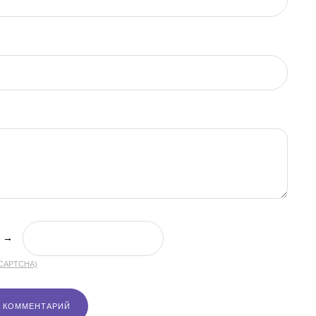
→
(CAPTCHA)