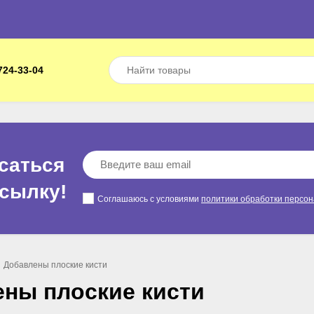
724-33-04
саться
ссылкy!
Соглашаюсь с условиями
политики обработки персо
Добавлены плоские кисти
ны плоские кисти