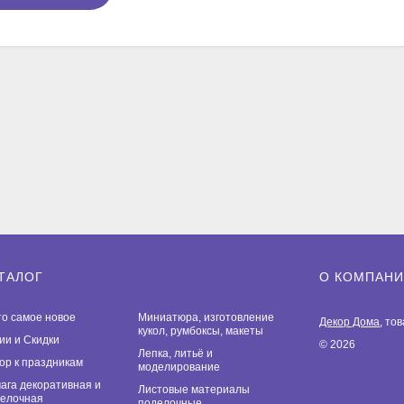
ТАЛОГ
О КОМПАН
то самое новое
Миниатюра, изготовление
Декор Дома
, то
кукол, румбоксы, макеты
ии и Скидки
© 2026
Лепка, литьё и
ор к праздникам
моделирование
ага декоративная и
Листовые материалы
елочная
поделочные