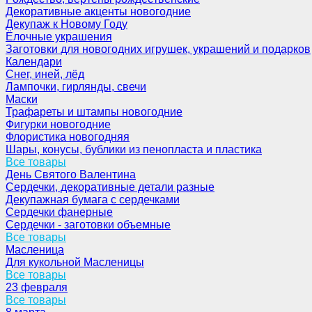
Декоративные акценты новогодние
Декупаж к Новому Году
Ёлочные украшения
Заготовки для новогодних игрушек, украшений и подарков
Календари
Снег, иней, лёд
Лампочки, гирлянды, свечи
Маски
Трафареты и штампы новогодние
Фигурки новогодние
Флористика новогодняя
Шары, конусы, бублики из пенопласта и пластика
Все товары
День Святого Валентина
Сердечки, декоративные детали разные
Декупажная бумага с сердечками
Сердечки фанерные
Сердечки - заготовки объемные
Все товары
Масленица
Для кукольной Масленицы
Все товары
23 февраля
Все товары