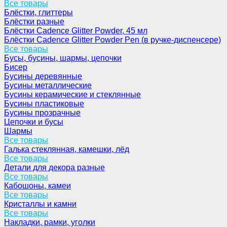
Все товары
Блёстки, глиттеры
Блёстки разные
Блёстки Cadence Glitter Powder, 45 мл
Блёстки Cadence Glitter Powder Pen (в ручке-диспенсере)
Все товары
Бусы, бусины, шармы, цепочки
Бисер
Бусины деревянные
Бусины металлические
Бусины керамические и стеклянные
Бусины пластиковые
Бусины прозрачные
Цепочки и бусы
Шармы
Все товары
Галька стеклянная, камешки, лёд
Все товары
Детали для декора разные
Все товары
Кабошоны, камеи
Все товары
Кристаллы и камни
Все товары
Накладки, рамки, уголки