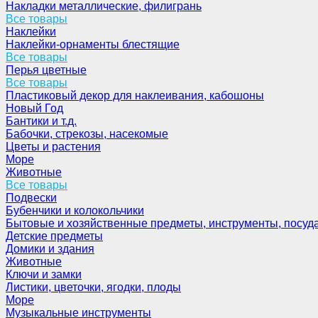
Накладки металлические, филигрань
Все товары
Наклейки
Наклейки-орнаменты блестящие
Все товары
Перья цветные
Все товары
Пластиковый декор для наклеивания, кабошоны
Новый Год
Бантики и т.д.
Бабочки, стрекозы, насекомые
Цветы и растения
Море
Животные
Все товары
Подвески
Бубенчики и колокольчики
Бытовые и хозяйственные предметы, инструменты, посуд
Детские предметы
Домики и здания
Животные
Ключи и замки
Листики, цветочки, ягодки, плоды
Море
Музыкальные инструменты