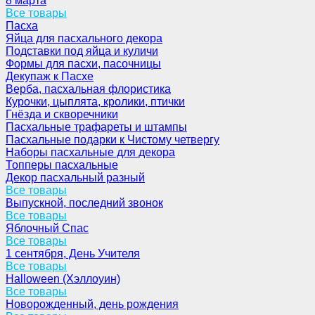
8 марта
Все товары
Пасха
Яйца для пасхального декора
Подставки под яйца и куличи
Формы для пасхи, пасочницы
Декупаж к Пасхе
Верба, пасхальная флористика
Курочки, цыплята, кролики, птички
Гнёзда и скворечники
Пасхальные трафареты и штампы
Пасхальные подарки к Чистому четвергу
Наборы пасхальные для декора
Топперы пасхальные
Декор пасхальный разный
Все товары
Выпускной, последний звонок
Все товары
Яблочный Спас
Все товары
1 сентября, День Учителя
Все товары
Halloween (Хэллоуин)
Все товары
Новорожденный, день рождения