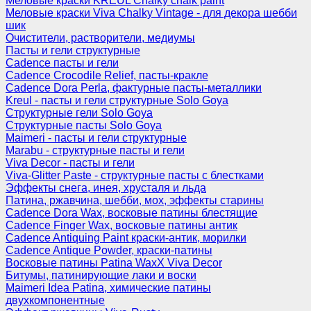
Меловые краски KREUL Chalky chalk paint
Меловые краски Viva Chalky Vintage - для декора шебби
шик
Очистители, растворители, медиумы
Пасты и гели структурные
Cadence пасты и гели
Cadence Crocodile Relief, пасты-кракле
Cadence Dora Perla, фактурные пасты-металлики
Kreul - пасты и гели структурные Solo Goya
Структурные гели Solo Goya
Структурные пасты Solo Goya
Maimeri - пасты и гели структурные
Marabu - структурные пасты и гели
Viva Decor - пасты и гели
Viva-Glitter Paste - структурные пасты с блестками
Эффекты снега, инея, хрусталя и льда
Патина, ржавчина, шебби, мох, эффекты старины
Cadence Dora Wax, восковые патины блестящие
Cadence Finger Wax, восковые патины антик
Сadence Antiquing Paint краски-антик, морилки
Cadence Antique Powder, краски-патины
Восковые патины Patina WaxX Viva Decor
Битумы, патинирующие лаки и воски
Maimeri Idea Patina, химические патины
двухкомпонентные