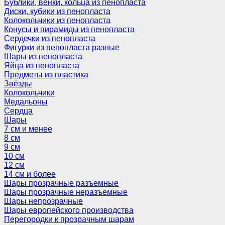
Бублики, венки, кольца из пенопласта
Диски, кубики из пенопласта
Колокольчики из пенопласта
Конусы и пирамиды из пенопласта
Сердечки из пенопласта
Фигурки из пенопласта разные
Шары из пенопласта
Яйца из пенопласта
Предметы из пластика
Звёзды
Колокольчики
Медальоны
Сердца
Шары
7 см и менее
8 см
9 см
10 см
12 см
14 см и более
Шары прозрачные разъемные
Шары прозрачные неразъемные
Шары непрозрачные
Шары европейского производства
Перегородки к прозрачным шарам