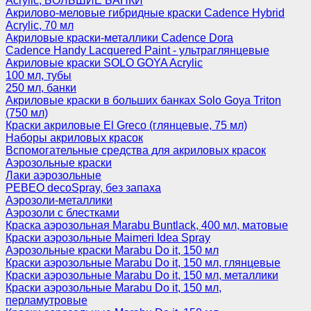
Acrylic, БОЛЬШИЕ БАНКИ
Акрилово-меловые гибридные краски Cadence Hybrid
Acrylic, 70 мл
Акриловые краски-металлики Cadence Dora
Cadence Handy Lacquered Paint - ультраглянцевые
Акриловые краски SOLO GOYA Acrylic
100 мл, тубы
250 мл, банки
Акриловые краски в больших банках Solo Goya Triton
(750 мл)
Краски акриловые El Greco (глянцевые, 75 мл)
Наборы акриловых красок
Вспомогательные средства для акриловых красок
Аэрозольные краски
Лаки аэрозольные
PEBEO decoSpray, без запаха
Аэрозоли-металлики
Аэрозоли с блестками
Краска аэрозольная Marabu Buntlack, 400 мл, матовые
Краски аэрозольные Maimeri Idea Spray
Аэрозольные краски Marabu Do it, 150 мл
Краски аэрозольные Marabu Do it, 150 мл, глянцевые
Краски аэрозольные Marabu Do it, 150 мл, металлики
Краски аэрозольные Marabu Do it, 150 мл,
перламутровые