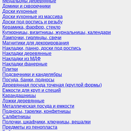
Медальоны деревянные
Домики и скворечники
Доски кухонные
Доски кухонные из массива
Доски под роспись и резьбу
Керамика, фарфор, стекло
Купюрницы, визитницы, журнальницы, календари
Лампочки, гирлянды, свечи
Магнитики для декорирования
Накладки, панно, доски под роспись
Накладки деревянные
Накладки из МДФ
Накладки фанерные
Плитки
Подсвечники и канделябры
Посуда, банки, подносы
Деревянная посуда точеная (круглой формы)
Емкости для круп и специй
Карандашницы
Ложки деревянные
Металлическая посуда и емкости
Подносы, тарелки, конфетницы
Салфетницы
Полочки, шкафчики, ключницы, вешалки
Предметы из пенопласта