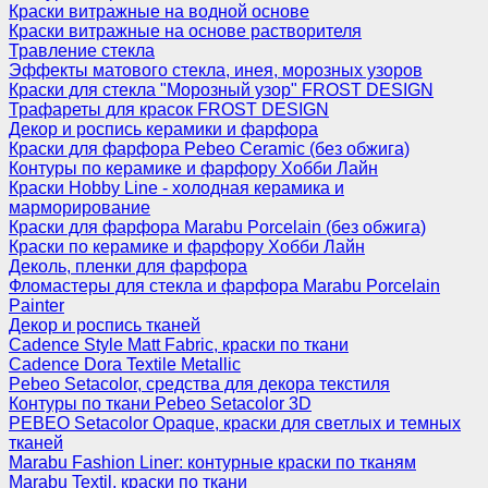
Краски витражные на водной основе
Краски витражные на основе растворителя
Травление стекла
Эффекты матового стекла, инея, морозных узоров
Краски для стекла "Морозный узор" FROST DESIGN
Трафареты для красок FROST DESIGN
Декор и роспись керамики и фарфора
Краски для фарфора Pebeo Ceramic (без обжига)
Контуры по керамике и фарфору Хобби Лайн
Краски Hobby Line - холодная керамика и
марморирование
Краски для фарфора Marabu Porcelain (без обжига)
Краски по керамике и фарфору Хобби Лайн
Деколь, пленки для фарфора
Фломастеры для стекла и фарфора Marabu Porcelain
Painter
Декор и роспись тканей
Cadence Style Matt Fabric, краски по ткани
Cadence Dora Textile Metallic
Pebeo Setacolor, средства для декора текстиля
Контуры по ткани Pebeo Setacolor 3D
PEBEO Setacolor Opaque, краски для светлых и темных
тканей
Marabu Fashion Liner: контурные краски по тканям
Marabu Textil, краски по ткани