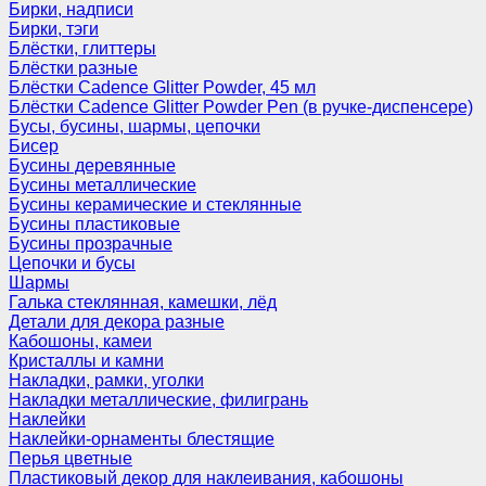
Бирки, надписи
Бирки, тэги
Блёстки, глиттеры
Блёстки разные
Блёстки Cadence Glitter Powder, 45 мл
Блёстки Cadence Glitter Powder Pen (в ручке-диспенсере)
Бусы, бусины, шармы, цепочки
Бисер
Бусины деревянные
Бусины металлические
Бусины керамические и стеклянные
Бусины пластиковые
Бусины прозрачные
Цепочки и бусы
Шармы
Галька стеклянная, камешки, лёд
Детали для декора разные
Кабошоны, камеи
Кристаллы и камни
Накладки, рамки, уголки
Накладки металлические, филигрань
Наклейки
Наклейки-орнаменты блестящие
Перья цветные
Пластиковый декор для наклеивания, кабошоны