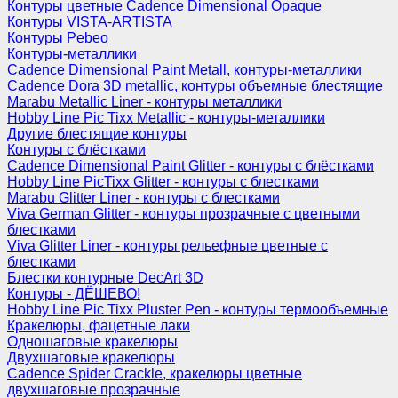
Контуры цветные Cadence Dimensional Opaque
Контуры VISTA-ARTISTA
Контуры Pebeo
Контуры-металлики
Cadence Dimensional Paint Metall, контуры-металлики
Cadence Dora 3D metallic, контуры объемные блестящие
Marabu Metallic Liner - контуры металлики
Hobby Line Pic Tixx Metallic - контуры-металлики
Другие блестящие контуры
Контуры с блёстками
Cadence Dimensional Paint Glitter - контуры с блёстками
Hobby Line PicTixx Glitter - контуры с блестками
Marabu Glitter Liner - контуры с блестками
Viva German Glitter - контуры прозрачные с цветными
блестками
Viva Glitter Liner - контуры рельефные цветные с
блестками
Блестки контурные DecArt 3D
Контуры - ДЁШЕВО!
Hobby Line Pic Tixx Pluster Pen - контуры термообъемные
Кракелюры, фацетные лаки
Одношаговые кракелюры
Двухшаговые кракелюры
Cadence Spider Crackle, кракелюры цветные
двухшаговые прозрачные