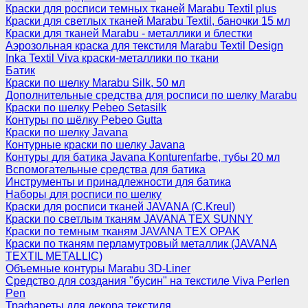
Краски для росписи темных тканей Marabu Textil plus
Краски для светлых тканей Marabu Textil, баночки 15 мл
Краски для тканей Marabu - металлики и блестки
Аэрозольная краска для текстиля Marabu Textil Design
Inka Textil Viva краски-металлики по ткани
Батик
Краски по шелку Marabu Silk, 50 мл
Дополнительные средства для росписи по шелку Marabu
Краски по шелку Pebeo Setasilk
Контуры по шёлку Pebeo Gutta
Краски по шелку Javana
Контурные краски по шелку Javana
Контуры для батика Javana Konturenfarbe, тубы 20 мл
Вспомогательные средства для батика
Инструменты и принадлежности для батика
Наборы для росписи по шелку
Краски для росписи тканей JAVANA (C.Kreul)
Краски по светлым тканям JAVANA TEX SUNNY
Краски по темным тканям JAVANA TEX OPAK
Краски по тканям перламутровый металлик (JAVANA
TEXTIL METALLIC)
Объемные контуры Marabu 3D-Liner
Средство для создания "бусин" на текстиле Viva Perlen
Pen
Трафареты для декора текстиля