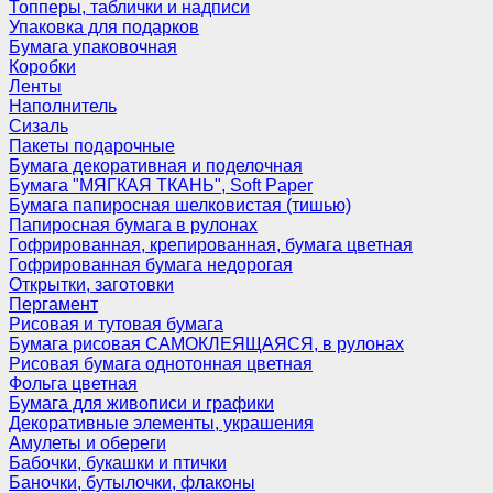
Топперы, таблички и надписи
Упаковка для подарков
Бумага упаковочная
Коробки
Ленты
Наполнитель
Сизаль
Пакеты подарочные
Бумага декоративная и поделочная
Бумага "МЯГКАЯ ТКАНЬ", Soft Paper
Бумага папиросная шелковистая (тишью)
Папиросная бумага в рулонах
Гофрированная, крепированная, бумага цветная
Гофрированная бумага недорогая
Открытки, заготовки
Пергамент
Рисовая и тутовая бумага
Бумага рисовая САМОКЛЕЯЩАЯСЯ, в рулонах
Рисовая бумага однотонная цветная
Фольга цветная
Бумага для живописи и графики
Декоративные элементы, украшения
Амулеты и обереги
Бабочки, букашки и птички
Баночки, бутылочки, флаконы