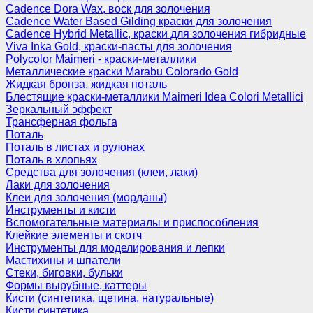
Cadence Dora Wax, воск для золочения
Cadence Water Based Gilding краски для золочения
Cadence Hybrid Metallic, краски для золочения гибридные
Viva Inka Gold, краски-пасты для золочения
Polycolor Maimeri - краски-металлики
Металлические краски Marabu Colorado Gold
Жидкая бронза, жидкая поталь
Блестящие краски-металлики Maimeri Idea Colori Metallici
Зеркальный эффект
Трансферная фольга
Поталь
Поталь в листах и рулонах
Поталь в хлопьях
Средства для золочения (клеи, лаки)
Лаки для золочения
Клеи для золочения (морданы)
Инструменты и кисти
Вспомогательные материалы и приспособления
Клейкие элементы и скотч
Инструменты для моделирования и лепки
Мастихины и шпатели
Стеки, биговки, бульки
Формы вырубные, каттеры
Кисти (синтетика, щетина, натуральные)
Кисти синтетика