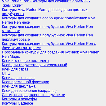
Viva Perlen Pen - контуры для создания объемных
"жемчужин"
Контуры Viva Perlen Pen - для создания цветных
полубусинок
Контуры для создания особо ярких полубусинок Viva
Perlen Pen неон
Контуры для создания полубусинок Viva Perlen Pen
металлики
Контуры для создания полубусинок Viva Perlen Pen
перламутровые
Контуры для создания полубусинок Viva Perlen Pen с
блестками-глиттерами
Прозрачные контуры для создания бусинок Viva Perlen
Pen Magic
Клеи и клеящие пистолеты
Клей для творчества универсальный
Клей для страз
UHU
Клеи аэрозольные
Клеи временной фиксации
Клей для декупажа
Клеи для золочения (морданы)
Скотч, стикеры, клеевые подушечки
Контуры и рельефы
Контуры Cadence