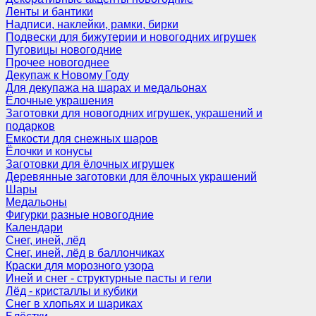
Ленты и бантики
Надписи, наклейки, рамки, бирки
Подвески для бижутерии и новогодних игрушек
Пуговицы новогодние
Прочее новогоднее
Декупаж к Новому Году
Для декупажа на шарах и медальонах
Ёлочные украшения
Заготовки для новогодних игрушек, украшений и
подарков
Емкости для снежных шаров
Ёлочки и конусы
Заготовки для ёлочных игрушек
Деревянные заготовки для ёлочных украшений
Шары
Медальоны
Фигурки разные новогодние
Календари
Снег, иней, лёд
Снег, иней, лёд в баллончиках
Краски для морозного узора
Иней и снег - структурные пасты и гели
Лёд - кристаллы и кубики
Снег в хлопьях и шариках