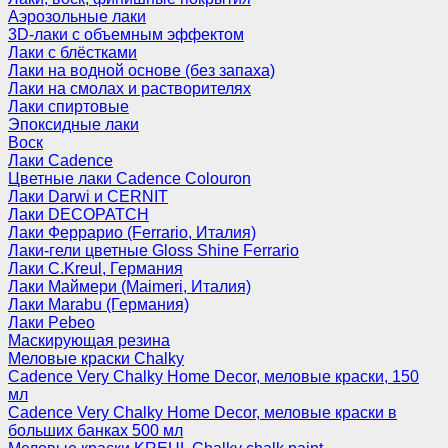
Аэрозольные лаки
3D-лаки с объемным эффектом
Лаки с блёстками
Лаки на водной основе (без запаха)
Лаки на смолах и растворителях
Лаки спиртовые
Эпоксидные лаки
Воск
Лаки Cadence
Цветные лаки Cadence Colouron
Лаки Darwi и CERNIT
Лаки DECOPATCH
Лаки Феррарио (Ferrario, Италия)
Лаки-гели цветные Gloss Shine Ferrario
Лаки C.Kreul, Германия
Лаки Маймери (Maimeri, Италия)
Лаки Marabu (Германия)
Лаки Pebeo
Маскирующая резина
Меловые краски Chalky
Cadence Very Chalky Home Decor, меловые краски, 150
мл
Cadence Very Chalky Home Decor, меловые краски в
больших банках 500 мл