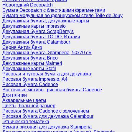
Новогодний Decopatch
Бумага Decopatch с блестящими фрагментами
Бумага модульная во французском стиле Toile de Jouy
Декупажная бумага, декупажные карты
Декупажные карты Impressio
Декупажная бумага ScrapBerry's
Декупажная бумага TO DO, Италия
Декупажная бумага Calambour
Серия Антик Деко
Декупажная бумага, Stamperia, 50х70 см
Декупажная бумага Brico
Декупажные карты Maimeri
Декупажные карты Stafil
Рисовая и тутовая бумага для декупажа
Рисовая бумага Impressio, А4
Рисовая бумага Cadence
Восточные мотивы, рисовая бумага Cadence
Для плитки
Акварельные цветы
Цветы, большой размер
Рисовая бумага Cadence c золочением
Рисовая бумага для декупажа Calambour
Этническая тематика
Бумага рисовая для декупажа Stamperia