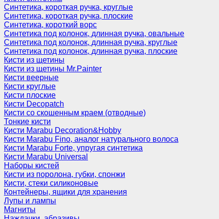
Синтетика, короткая ручка, круглые
Синтетика, короткая ручка, плоские
Синтетика, короткий ворс
Синтетика под колонок, длинная ручка, овальные
Синтетика под колонок, длинная ручка, круглые
Синтетика под колонок, длинная ручка, плоские
Кисти из щетины
Кисти из щетины Mr.Painter
Кисти веерные
Кисти круглые
Кисти плоские
Кисти Decopatch
Кисти со скошенным краем (отводные)
Тонкие кисти
Кисти Marabu Decoration&Hobby
Кисти Marabu Fino, аналог натурального волоса
Кисти Marabu Forte, упругая синтетика
Кисти Marabu Universal
Наборы кистей
Кисти из поролона, губки, спонжи
Кисти, стеки силиконовые
Контейнеры, ящики для хранения
Лупы и лампы
Магниты
Наждачки, абразивы