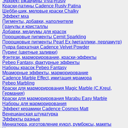
Эффект ржавчины Viva-Rusty
Краски-патины Cadence Rusty Patina
Шебби-шик, меловые краски Chalky
Эффект мха
Пигменты, добавки, наполнители
Гранулы и кристаллы
Добавки, медиумы для красок
Порошковые пигменты Cernit Sparkling
Порошковые пигменты Pearl Ex (металлики, перламутр)
Пудра бархатная Cadence Velvet Powder
Пуринг (цветные заливки)
Фэнтези, марморирование, краски-эффекты
Pebeo Fantasy, фактурные эффекты
Наборы красок Pebeo Fantasy
Мраморные эффекты, марморирование
Cadence Marble Effect, имитация мрамора
Pebeo Marbling
Краски для марморирования Magic Marble (C.Kreul,
Германия)
Краски для марморирования Marabu Easy Marble
Наборы для марморирования
Эффект керамики Cadence Cosmos Matt
Венецианская штукатурка
Эффекты разные
Миниатюра, изготовление кукол, румбоксы, макеты