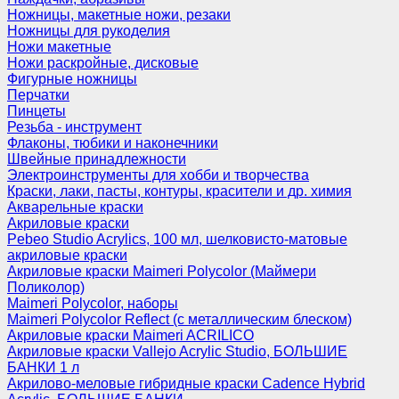
Ножницы, макетные ножи, резаки
Ножницы для рукоделия
Ножи макетные
Ножи раскройные, дисковые
Фигурные ножницы
Перчатки
Пинцеты
Резьба - инструмент
Флаконы, тюбики и наконечники
Швейные принадлежности
Электроинструменты для хобби и творчества
Краски, лаки, пасты, контуры, красители и др. химия
Акварельные краски
Акриловые краски
Pebeo Studio Acrylics, 100 мл, шелковисто-матовые
акриловые краски
Акриловые краски Maimeri Polycolor (Маймери
Поликолор)
Maimeri Polycolor, наборы
Maimeri Polycolor Reflect (с металлическим блеском)
Акриловые краски Maimeri ACRILICO
Акриловые краски Vallejo Acrylic Studio, БОЛЬШИЕ
БАНКИ 1 л
Акрилово-меловые гибридные краски Cadence Hybrid