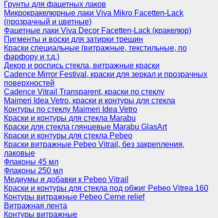
Грунты для фацетных лаков
Микрокракелюрные лаки Viva Mikro Facetten-Lack
(прозрачный и цветные)
Фацетные лаки Viva Decor Facetten-Lack (кракелюр)
Пигменты и воски для затирки трещин
Краски специальные (витражные, текстильные, по
фарфору и т.д.)
Декор и роспись стекла, витражные краски
Cadence Mirror Festival, краски для зеркал и прозрачных
поверхностей
Cadence Vitrail Transparent, краски по стеклу
Maimeri Idea Vetro, краски и контуры для стекла
Контуры по стеклу Maimeri Idea Vetro
Краски и контуры для стекла Marabu
Краски для стекла глянцевые Marabu GlasArt
Краски и контуры для стекла Pebeo
Краски витражные Pebeo Vitrail, без закрепления,
лаковые
Флаконы 45 мл
Флаконы 250 мл
Медиумы и добавки к Pebeo Vitrail
Краски и контуры для стекла под обжиг Pebeo Vitrea 160
Контуры витражные Pebeo Cerne relief
Витражная лента
Контуры витражные