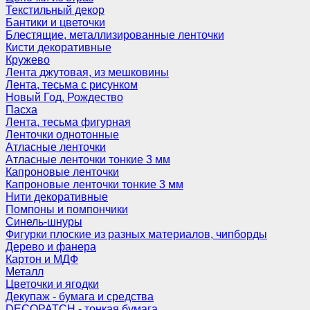
Текстильный декор
Бантики и цветочки
Блестящие, металлизированные ленточки
Кисти декоративные
Кружево
Лента джутовая, из мешковины
Лента, тесьма с рисунком
Новый Год, Рождество
Пасха
Лента, тесьма фигурная
Ленточки однотонные
Атласные ленточки
Атласные ленточки тонкие 3 мм
Капроновые ленточки
Капроновые ленточки тонкие 3 мм
Нити декоративные
Помпоны и помпончики
Синель-шнуры
Фигурки плоские из разных материалов, чипборды
Дерево и фанера
Картон и МДФ
Металл
Цветочки и ягодки
Декупаж - бумага и средства
DECOPATCH - тонкая бумага