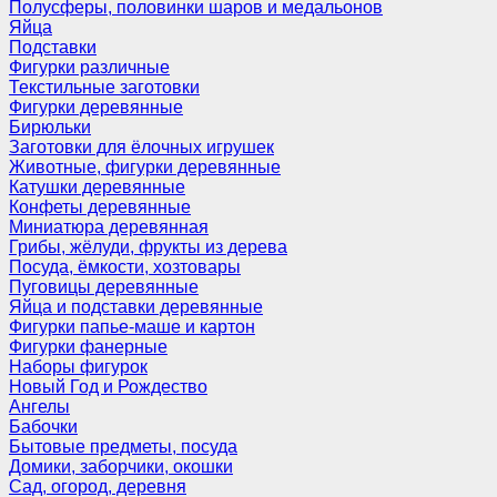
Полусферы, половинки шаров и медальонов
Яйца
Подставки
Фигурки различные
Текстильные заготовки
Фигурки деревянные
Бирюльки
Заготовки для ёлочных игрушек
Животные, фигурки деревянные
Катушки деревянные
Конфеты деревянные
Миниатюра деревянная
Грибы, жёлуди, фрукты из дерева
Посуда, ёмкости, хозтовары
Пуговицы деревянные
Яйца и подставки деревянные
Фигурки папье-маше и картон
Фигурки фанерные
Наборы фигурок
Новый Год и Рождество
Ангелы
Бабочки
Бытовые предметы, посуда
Домики, заборчики, окошки
Сад, огород, деревня