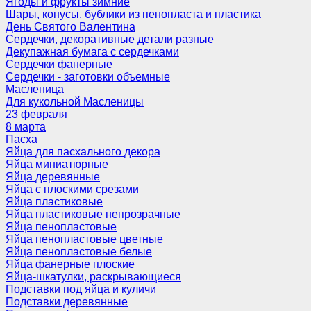
Ягоды и фрукты зимние
Шары, конусы, бублики из пенопласта и пластика
День Святого Валентина
Сердечки, декоративные детали разные
Декупажная бумага с сердечками
Сердечки фанерные
Сердечки - заготовки объемные
Масленица
Для кукольной Масленицы
23 февраля
8 марта
Пасха
Яйца для пасхального декора
Яйца миниатюрные
Яйца деревянные
Яйца с плоскими срезами
Яйца пластиковые
Яйца пластиковые непрозрачные
Яйца пенопластовые
Яйца пенопластовые цветные
Яйца пенопластовые белые
Яйца фанерные плоские
Яйца-шкатулки, раскрывающиеся
Подставки под яйца и куличи
Подставки деревянные