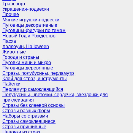
Транспорт
Украшения-подвески
Прочее
Мягкие игрушки-подвески
Пуговицы декоративные
Пуговицы-фигурки по темам
Новый Год и Рождество
Пасха
Хэллоуин, Halloween
Животные
Города и страны
Пуговки мини и микро
Пуговицы деревянные
Стразы, полубусины, перламутр
Клей для страз, инструменты
Пайетки
Перламутр самоклеящийся
Полубусины, цветочки, сердечки, звездочки для
приклеивания
Стразы без клеевой основы
Стразы разных форм
Наборы со стразами
Стразы самоклеящиеся
Стразы пришивные
Цепочки из страз