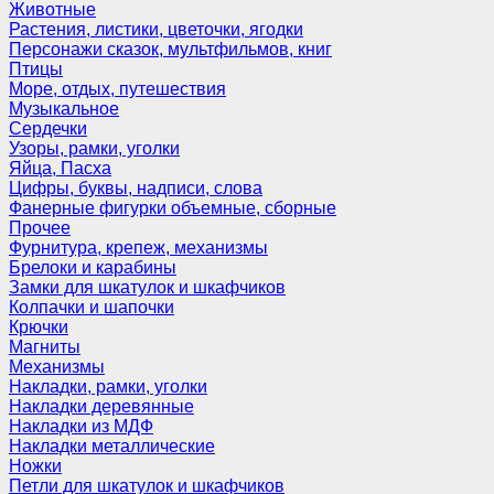
Животные
Растения, листики, цветочки, ягодки
Персонажи сказок, мультфильмов, книг
Птицы
Море, отдых, путешествия
Музыкальное
Сердечки
Узоры, рамки, уголки
Яйца, Пасха
Цифры, буквы, надписи, слова
Фанерные фигурки объемные, сборные
Прочее
Фурнитура, крепеж, механизмы
Брелоки и карабины
Замки для шкатулок и шкафчиков
Колпачки и шапочки
Крючки
Магниты
Механизмы
Накладки, рамки, уголки
Накладки деревянные
Накладки из МДФ
Накладки металлические
Ножки
Петли для шкатулок и шкафчиков