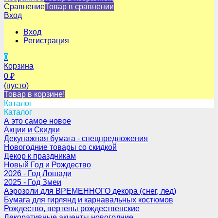
Сравнение
Товар в сравнении
Вход
Вход
Регистрация
0
Корзина
0
₽
(пусто)
Товар в корзине!
Каталог
Каталог
А это самое новое
Акции и Скидки
Декупажная бумага - спецпредложения
Новогодние товары со скидкой
Декор к праздникам
Новый Год и Рождество
2026 - Год Лошади
2025 - Год Змеи
Аэрозоли для ВРЕМЕННОГО декора (снег, лед)
Бумага для гирлянд и карнавальных костюмов
Рождество, вертепы рождественские
Декоративные акценты новогодние