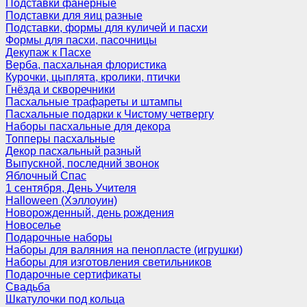
Подставки фанерные
Подставки для яиц разные
Подставки, формы для куличей и пасхи
Формы для пасхи, пасочницы
Декупаж к Пасхе
Верба, пасхальная флористика
Курочки, цыплята, кролики, птички
Гнёзда и скворечники
Пасхальные трафареты и штампы
Пасхальные подарки к Чистому четвергу
Наборы пасхальные для декора
Топперы пасхальные
Декор пасхальный разный
Выпускной, последний звонок
Яблочный Спас
1 сентября, День Учителя
Halloween (Хэллоуин)
Новорожденный, день рождения
Новоселье
Подарочные наборы
Наборы для валяния на пенопласте (игрушки)
Наборы для изготовления светильников
Подарочные сертификаты
Свадьба
Шкатулочки под кольца