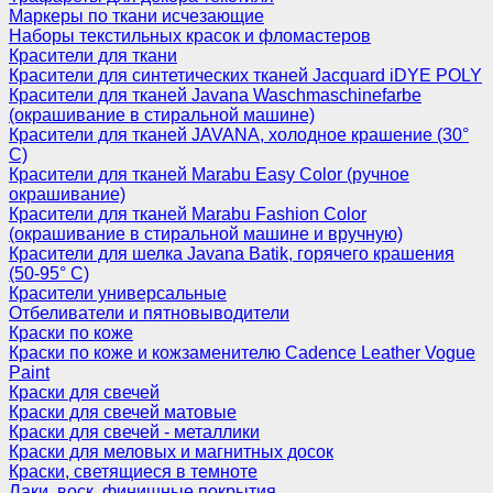
Маркеры по ткани исчезающие
Наборы текстильных красок и фломастеров
Красители для ткани
Красители для синтетических тканей Jacquard iDYE POLY
Красители для тканей Javana Waschmaschinefarbe
(окрашивание в стиральной машине)
Красители для тканей JAVANA, холодное крашение (30°
С)
Красители для тканей Marabu Easy Color (ручное
окрашивание)
Красители для тканей Marabu Fashion Color
(окрашивание в стиральной машине и вручную)
Красители для шелка Javana Batik, горячего крашения
(50-95° С)
Красители универсальные
Отбеливатели и пятновыводители
Краски по коже
Краски по коже и кожзаменителю Cadence Leather Vogue
Paint
Краски для свечей
Краски для свечей матовые
Краски для свечей - металлики
Краски для меловых и магнитных досок
Краски, светящиеся в темноте
Лаки, воск, финишные покрытия