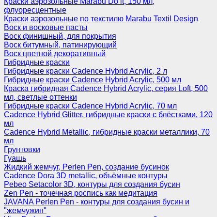
Краски аэрозольные Marabu Do it, 150 мл,
флуоресцентные
Краски аэрозольные по текстилю Marabu Textil Design
Воск и восковые пасты
Воск финишный, для покрытия
Воск битумный, патинирующий
Воск цветной декоративный
Гибридные краски
Гибридные краски Cadence Hybrid Acrylic, 2 л
Гибридные краски Cadence Hybrid Acrylic, 500 мл
Краска гибридная Cadence Hybrid Acrylic, серия Loft, 500
мл, светлые оттенки
Гибридные краски Cadence Hybrid Acrylic, 70 мл
Cadence Hybrid Glitter, гибридные краски с блёстками, 120
мл
Cadence Hybrid Metallic, гибридные краски металлики, 70
мл
Грунтовки
Гуашь
Жидкий жемчуг, Perlen Pen, создание бусинок
Cadence Dora 3D metallic, объёмные контуры
Pebeo Setacolor 3D, контуры для создания бусин
Zen Pen - точечная роспись как медитация
JAVANA Perlen Pen - контуры для создания бусин и
"жемчужин"