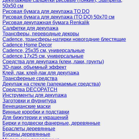
Декупажные салфетки рисовые (тонкие), Stamperia,
50х50 см
Рисовая бумага для декупажа TO DO
Рисовая бумага для декупажа (TO DO) 50х70 см
Рисовая декупажная бумага Renkalik
Салфетки для декупажа
Трансферы, переводные декоры
Cadence, трансферы-натирки новогодние блестящие
Cadence Home Decor
Cadence, 25х35 см, универсальные
Cadence,17х25 см, универсальные
Средства для декупажа (клеи, лаки, грунты)
3D-лаки, объемный эффект
Клей, лак, клей-лак для декупажа
Трансферные средства
Декупаж на стекле (запекаемые средства)
Средства DECOPATCH
Инструменты для декупажа
Заготовки и фурнитура
Венецианские маски
Винные коробки и подставки
Для бижутерии и украшений
Бирки и подвески фанерные, деревянные
Браслеты деревянные
Бусины деревянные