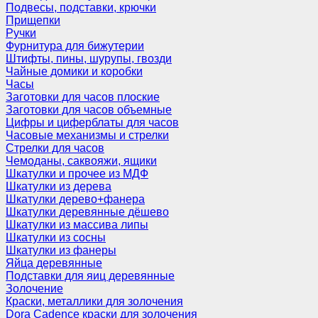
Подвесы, подставки, крючки
Прищепки
Ручки
Фурнитура для бижутерии
Штифты, пины, шурупы, гвозди
Чайные домики и коробки
Часы
Заготовки для часов плоские
Заготовки для часов объемные
Цифры и циферблаты для часов
Часовые механизмы и стрелки
Стрелки для часов
Чемоданы, саквояжи, ящики
Шкатулки и прочее из МДФ
Шкатулки из дерева
Шкатулки дерево+фанера
Шкатулки деревянные дёшево
Шкатулки из массива липы
Шкатулки из сосны
Шкатулки из фанеры
Яйца деревянные
Подставки для яиц деревянные
Золочение
Краски, металлики для золочения
Dora Cadence краски для золочения