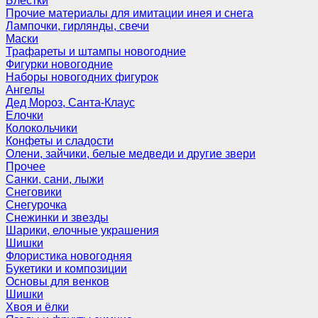
Блёстки
Прочие материалы для имитации инея и снега
Лампочки, гирлянды, свечи
Маски
Трафареты и штампы новогодние
Фигурки новогодние
Наборы новогодних фигурок
Ангелы
Дед Мороз, Санта-Клаус
Елочки
Колокольчики
Конфеты и сладости
Олени, зайчики, белые медведи и другие звери
Прочее
Санки, сани, лыжи
Снеговики
Снегурочка
Снежинки и звезды
Шарики, елочные украшения
Шишки
Флористика новогодняя
Букетики и композиции
Основы для венков
Шишки
Хвоя и ёлки