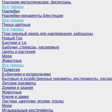
Накладки металлические, филигрань
Все товары
Наклейки
Наклейки-орнаменты блестящие
Все товары
Перья цветные
Все товары
Пластиковый декор для наклеивания, кабошоны
Новый Год
Бантики и т.д.
Бабочки, стрекозы, насекомые
Цветы и растения
Море
Животные
Все товары
Подвески
Бубенчики и колокольчики
Бытовые и хозяйственные предметы, инструменты, посуд
Детские предметы
Домики и здания
Животные
Ключи и замки
Листики, цветочки, ягодки, плоды
Море
Музыкальные инструменты