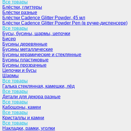
Все товары
Блёстки, глиттеры
Блёстки разные
Блёстки Cadence Glitter Powder, 45 мл
Блёстки Cadence Glitter Powder Pen (в ручке-диспенсере)
Все товары
Бусы, бусины, шармы, цепочки
Бисер
Бусины деревянные
Бусины металлические
Бусины керамические и стеклянные
Бусины пластиковые
Бусины прозрачные
Цепочки и бусы
Шармы
Все товары
Галька стеклянная, камешки, лёд
Все товары
Детали для декора разные
Все товары
Кабошоны, камеи
Все товары
Кристаллы и камни
Все товары
Накладки, рамки, уголки