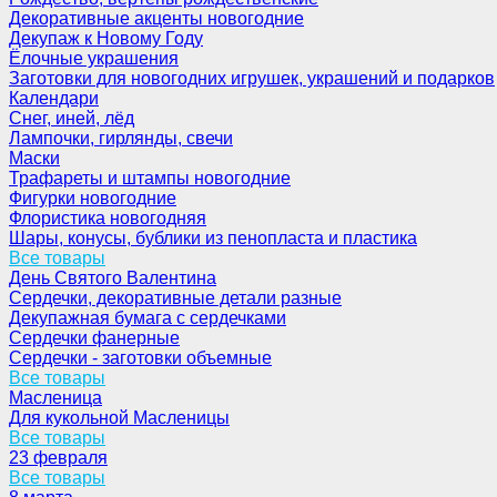
Декоративные акценты новогодние
Декупаж к Новому Году
Ёлочные украшения
Заготовки для новогодних игрушек, украшений и подарков
Календари
Снег, иней, лёд
Лампочки, гирлянды, свечи
Маски
Трафареты и штампы новогодние
Фигурки новогодние
Флористика новогодняя
Шары, конусы, бублики из пенопласта и пластика
Все товары
День Святого Валентина
Сердечки, декоративные детали разные
Декупажная бумага с сердечками
Сердечки фанерные
Сердечки - заготовки объемные
Все товары
Масленица
Для кукольной Масленицы
Все товары
23 февраля
Все товары