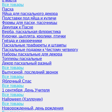
8 марта
Все товары
Пасха
Яйца для пасхального декора
Подставки под яйца и куличи
Формы для пасхи, пасочницы
Декупаж к Пасхе
Верба, пасхальная флористика
Курочки, цыплята, кролики, птички
Гнёзда и скворечники
Пасхальные трафареты и штампы
Пасхальные подарки к Чистому четвергу
Наборы пасхальные для декора
Топперы пасхальные
Декор пасхальный разный
Все товары
Выпускной, последний звонок
Все товары
Яблочный Спас
Все товары
1 сентября, День Учителя
Все товары
Halloween (Хэллоуин)
Все товары
Новорожденный, день рождения