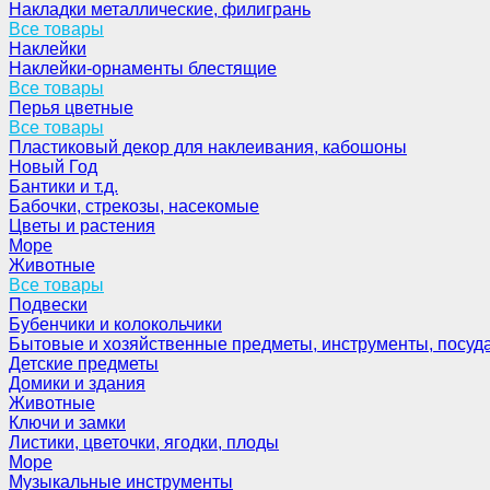
Накладки металлические, филигрань
Все товары
Наклейки
Наклейки-орнаменты блестящие
Все товары
Перья цветные
Все товары
Пластиковый декор для наклеивания, кабошоны
Новый Год
Бантики и т.д.
Бабочки, стрекозы, насекомые
Цветы и растения
Море
Животные
Все товары
Подвески
Бубенчики и колокольчики
Бытовые и хозяйственные предметы, инструменты, посуд
Детские предметы
Домики и здания
Животные
Ключи и замки
Листики, цветочки, ягодки, плоды
Море
Музыкальные инструменты