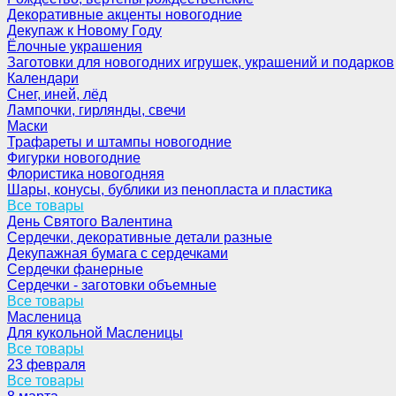
Декоративные акценты новогодние
Декупаж к Новому Году
Ёлочные украшения
Заготовки для новогодних игрушек, украшений и подарков
Календари
Снег, иней, лёд
Лампочки, гирлянды, свечи
Маски
Трафареты и штампы новогодние
Фигурки новогодние
Флористика новогодняя
Шары, конусы, бублики из пенопласта и пластика
Все товары
День Святого Валентина
Сердечки, декоративные детали разные
Декупажная бумага с сердечками
Сердечки фанерные
Сердечки - заготовки объемные
Все товары
Масленица
Для кукольной Масленицы
Все товары
23 февраля
Все товары