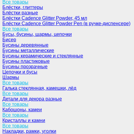
Все товары
Блёстки, глиттеры
Блёстки разные
Блёстки Cadence Glitter Powder, 45 мл
Блёстки Cadence Glitter Powder Pen (в ручке-диспенсере)
Все товары
Бусы, бусины, шармы, цепочки
Бисер
Бусины деревянные
Бусины металлические
Бусины керамические и стеклянные
Бусины пластиковые
Бусины прозрачные
Цепочки и бусы
Шармы
Все товары
Галька стеклянная, камешки, лёд
Все товары
Детали для декора разные
Все товары
Кабошоны, камеи
Все товары
Кристаллы и камни
Все товары
Накладки, рамки, уголки