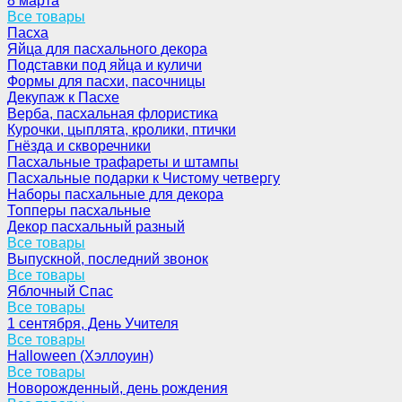
8 марта
Все товары
Пасха
Яйца для пасхального декора
Подставки под яйца и куличи
Формы для пасхи, пасочницы
Декупаж к Пасхе
Верба, пасхальная флористика
Курочки, цыплята, кролики, птички
Гнёзда и скворечники
Пасхальные трафареты и штампы
Пасхальные подарки к Чистому четвергу
Наборы пасхальные для декора
Топперы пасхальные
Декор пасхальный разный
Все товары
Выпускной, последний звонок
Все товары
Яблочный Спас
Все товары
1 сентября, День Учителя
Все товары
Halloween (Хэллоуин)
Все товары
Новорожденный, день рождения