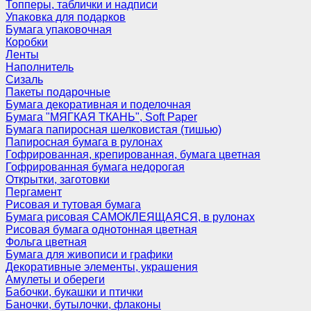
Топперы, таблички и надписи
Упаковка для подарков
Бумага упаковочная
Коробки
Ленты
Наполнитель
Сизаль
Пакеты подарочные
Бумага декоративная и поделочная
Бумага "МЯГКАЯ ТКАНЬ", Soft Paper
Бумага папиросная шелковистая (тишью)
Папиросная бумага в рулонах
Гофрированная, крепированная, бумага цветная
Гофрированная бумага недорогая
Открытки, заготовки
Пергамент
Рисовая и тутовая бумага
Бумага рисовая САМОКЛЕЯЩАЯСЯ, в рулонах
Рисовая бумага однотонная цветная
Фольга цветная
Бумага для живописи и графики
Декоративные элементы, украшения
Амулеты и обереги
Бабочки, букашки и птички
Баночки, бутылочки, флаконы