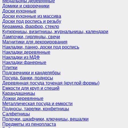
Медальоны деревянные
Домики и скворечники
Доски кухонные
Доски кухонные из массива
Доски под роспись и резьбу
Керамика, фарфор, стекло
Купюрницы, визитницы, журнальницы, календари
Лампочки, гирлянды, свечи
Магнитики для декорирования
Накладки, панно, доски под роспись
Накладки деревянные
Накладки из МДФ
Накладки фанерные
Плитки
Подсвечники и канделябры
Посуда, банки, подносы
Деревянная посуда точеная (круглой формы)
Емкости для круп и специй
Карандашницы
Ложки деревянные
Металлическая посуда и емкости
Подносы, тарелки, конфетницы
Салфетницы
Полочки, шкафчики, ключницы, вешалки
Предметы из пенопласта