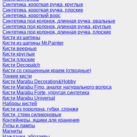
Синтетика, короткая ручка, круглые
Синтетика, короткая ручка, плоские
Синтетика, короткий ворс
Синтетика под колонок, длинная ручка, овальные
Синтетика под колонок, длинная ручка, круглые
Синтетика под колонок, длинная ручка, плоские
Кисти из щетины
Кисти из щетины Mr.Painter
Кисти веерные
Кисти круглые
Кисти плоские
Кисти Decopatch
Кисти со скошенным краем (отводные)
Тонкие кисти
Кисти Marabu Decoration&Hobby
Кисти Marabu Fino, аналог натурального волоса
Кисти Marabu Forte, упругая синтетика
Кисти Marabu Universal
Наборы кистей
Кисти из поролона, губки, спонжи
Кисти, стеки силиконовые
Контейнеры, ящики для хранения
Лупы и лампы
Магниты
Наждачки, абразивы