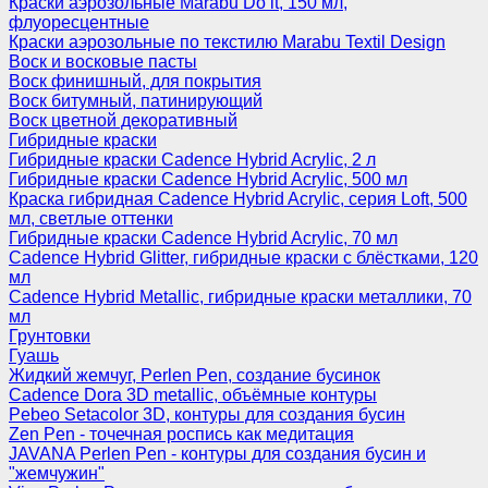
Краски аэрозольные Marabu Do it, 150 мл,
флуоресцентные
Краски аэрозольные по текстилю Marabu Textil Design
Воск и восковые пасты
Воск финишный, для покрытия
Воск битумный, патинирующий
Воск цветной декоративный
Гибридные краски
Гибридные краски Cadence Hybrid Acrylic, 2 л
Гибридные краски Cadence Hybrid Acrylic, 500 мл
Краска гибридная Cadence Hybrid Acrylic, серия Loft, 500
мл, светлые оттенки
Гибридные краски Cadence Hybrid Acrylic, 70 мл
Cadence Hybrid Glitter, гибридные краски с блёстками, 120
мл
Cadence Hybrid Metallic, гибридные краски металлики, 70
мл
Грунтовки
Гуашь
Жидкий жемчуг, Perlen Pen, создание бусинок
Cadence Dora 3D metallic, объёмные контуры
Pebeo Setacolor 3D, контуры для создания бусин
Zen Pen - точечная роспись как медитация
JAVANA Perlen Pen - контуры для создания бусин и
"жемчужин"