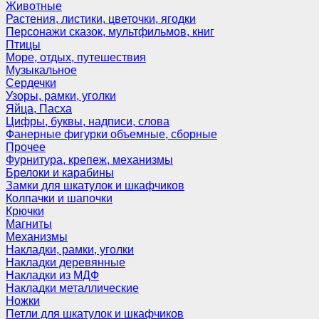
Животные
Растения, листики, цветочки, ягодки
Персонажи сказок, мультфильмов, книг
Птицы
Море, отдых, путешествия
Музыкальное
Сердечки
Узоры, рамки, уголки
Яйца, Пасха
Цифры, буквы, надписи, слова
Фанерные фигурки объемные, сборные
Прочее
Фурнитура, крепеж, механизмы
Брелоки и карабины
Замки для шкатулок и шкафчиков
Колпачки и шапочки
Крючки
Магниты
Механизмы
Накладки, рамки, уголки
Накладки деревянные
Накладки из МДФ
Накладки металлические
Ножки
Петли для шкатулок и шкафчиков