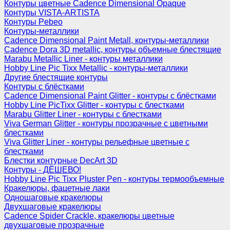
Контуры цветные Cadence Dimensional Opaque
Контуры VISTA-ARTISTA
Контуры Pebeo
Контуры-металлики
Cadence Dimensional Paint Metall, контуры-металлики
Cadence Dora 3D metallic, контуры объемные блестящие
Marabu Metallic Liner - контуры металлики
Hobby Line Pic Tixx Metallic - контуры-металлики
Другие блестящие контуры
Контуры с блёстками
Cadence Dimensional Paint Glitter - контуры с блёстками
Hobby Line PicTixx Glitter - контуры с блестками
Marabu Glitter Liner - контуры с блестками
Viva German Glitter - контуры прозрачные с цветными
блестками
Viva Glitter Liner - контуры рельефные цветные с
блестками
Блестки контурные DecArt 3D
Контуры - ДЁШЕВО!
Hobby Line Pic Tixx Pluster Pen - контуры термообъемные
Кракелюры, фацетные лаки
Одношаговые кракелюры
Двухшаговые кракелюры
Cadence Spider Crackle, кракелюры цветные
двухшаговые прозрачные