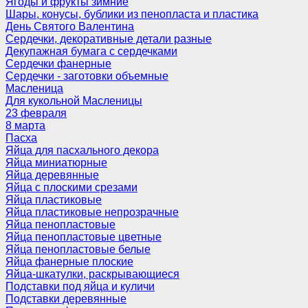
Ягоды и фрукты зимние
Шары, конусы, бублики из пенопласта и пластика
День Святого Валентина
Сердечки, декоративные детали разные
Декупажная бумага с сердечками
Сердечки фанерные
Сердечки - заготовки объемные
Масленица
Для кукольной Масленицы
23 февраля
8 марта
Пасха
Яйца для пасхального декора
Яйца миниатюрные
Яйца деревянные
Яйца с плоскими срезами
Яйца пластиковые
Яйца пластиковые непрозрачные
Яйца пенопластовые
Яйца пенопластовые цветные
Яйца пенопластовые белые
Яйца фанерные плоские
Яйца-шкатулки, раскрывающиеся
Подставки под яйца и куличи
Подставки деревянные