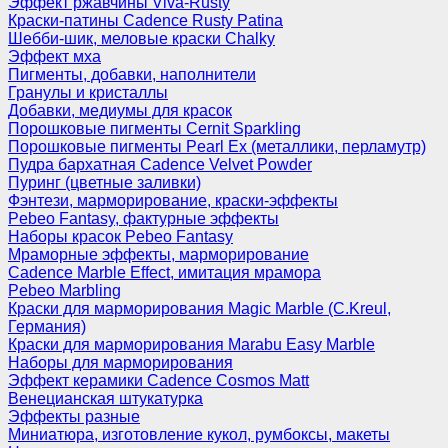
Эффект ржавчины Viva-Rusty
Краски-патины Cadence Rusty Patina
Шебби-шик, меловые краски Chalky
Эффект мха
Пигменты, добавки, наполнители
Гранулы и кристаллы
Добавки, медиумы для красок
Порошковые пигменты Cernit Sparkling
Порошковые пигменты Pearl Ex (металлики, перламутр)
Пудра бархатная Cadence Velvet Powder
Пуринг (цветные заливки)
Фэнтези, марморирование, краски-эффекты
Pebeo Fantasy, фактурные эффекты
Наборы красок Pebeo Fantasy
Мраморные эффекты, марморирование
Cadence Marble Effect, имитация мрамора
Pebeo Marbling
Краски для марморирования Magic Marble (C.Kreul,
Германия)
Краски для марморирования Marabu Easy Marble
Наборы для марморирования
Эффект керамики Cadence Cosmos Matt
Венецианская штукатурка
Эффекты разные
Миниатюра, изготовление кукол, румбоксы, макеты