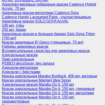
Acrylic, БОЛЬШИЕ БАНКИ
Акрилово-меловые гибридные краски Cadence Hybrid
Acrylic, 70 мл
Акриловые краски-металлики Cadence Dora
Cadence Handy Lacquered Paint - ультраглянцевые
Акриловые краски SOLO GOYA Acrylic
100 мл, тубы
250 мл, банки
Акриловые краски в больших банках Solo Goya Triton
(750 мл)
Краски акриловые El Greco (глянцевые, 75 мл)
Наборы акриловых красок
Вспомогательные средства для акриловых красок
Аэрозольные краски
Лаки аэрозольные
PEBEO decoSpray, без запаха
Аэрозоли-металлики
Аэрозоли с блестками
Краска аэрозольная Marabu Buntlack, 400 мл, матовые
Краски аэрозольные Maimeri Idea Spray
Аэрозольные краски Marabu Do it, 150 мл
Краски аэрозольные Marabu Do it, 150 мл, глянцевые
Краски аэрозольные Marabu Do it, 150 мл, металлики
Краски аэрозольные Marabu Do it, 150 мл,
перламутровые