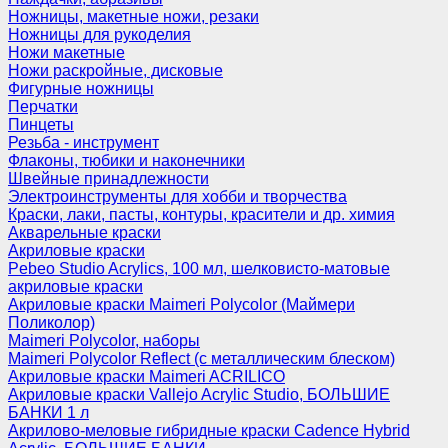
Ножницы, макетные ножи, резаки
Ножницы для рукоделия
Ножи макетные
Ножи раскройные, дисковые
Фигурные ножницы
Перчатки
Пинцеты
Резьба - инструмент
Флаконы, тюбики и наконечники
Швейные принадлежности
Электроинструменты для хобби и творчества
Краски, лаки, пасты, контуры, красители и др. химия
Акварельные краски
Акриловые краски
Pebeo Studio Acrylics, 100 мл, шелковисто-матовые
акриловые краски
Акриловые краски Maimeri Polycolor (Маймери
Поликолор)
Maimeri Polycolor, наборы
Maimeri Polycolor Reflect (с металлическим блеском)
Акриловые краски Maimeri ACRILICO
Акриловые краски Vallejo Acrylic Studio, БОЛЬШИЕ
БАНКИ 1 л
Акрилово-меловые гибридные краски Cadence Hybrid