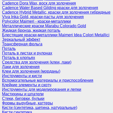
Cadence Dora Wax, воск для золочения
Cadence Water Based Gilding краски для золочения
Cadence Hybrid Metallic, краски для золочения гибридные
Viva Inka Gold, краски-пасты для золочения
Polycolor Maimeri - краски-металлики
Металлические краски Marabu Colorado Gold
Жидкая бронза, жидкая поталь
Блестящие краски-металлики Maimeri Idea Colori Metallici
Зеркальный эффект
Трансферная фольга
Поталь
Поталь в листах и рулонах
Поталь в хлопьях
Средства для золочения (клеи, лаки)
Лаки для золочения
Клеи для золочения (морданы)
Инструменты и кисти
Вспомогательные материалы и приспособления
Клейкие элементы и скотч
Инструменты для моделирования и лепки
Мастихины и шпатели
Стеки, биговки, бульки
Формы вырубные, каттеры
Кисти (синтетика, щетина, натуральные)
Кисти синтетика