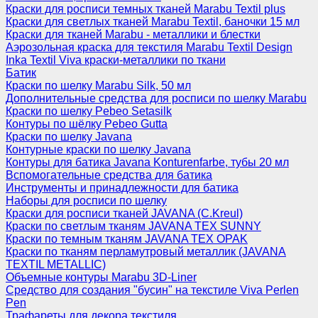
Краски для росписи темных тканей Marabu Textil plus
Краски для светлых тканей Marabu Textil, баночки 15 мл
Краски для тканей Marabu - металлики и блестки
Аэрозольная краска для текстиля Marabu Textil Design
Inka Textil Viva краски-металлики по ткани
Батик
Краски по шелку Marabu Silk, 50 мл
Дополнительные средства для росписи по шелку Marabu
Краски по шелку Pebeo Setasilk
Контуры по шёлку Pebeo Gutta
Краски по шелку Javana
Контурные краски по шелку Javana
Контуры для батика Javana Konturenfarbe, тубы 20 мл
Вспомогательные средства для батика
Инструменты и принадлежности для батика
Наборы для росписи по шелку
Краски для росписи тканей JAVANA (C.Kreul)
Краски по светлым тканям JAVANA TEX SUNNY
Краски по темным тканям JAVANA TEX OPAK
Краски по тканям перламутровый металлик (JAVANA
TEXTIL METALLIC)
Объемные контуры Marabu 3D-Liner
Средство для создания "бусин" на текстиле Viva Perlen
Pen
Трафареты для декора текстиля