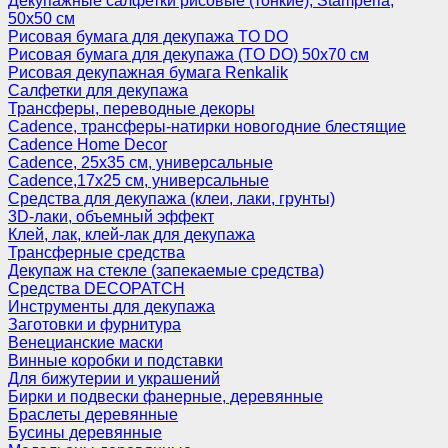
Декупажные салфетки рисовые (тонкие), Stamperia,
50х50 см
Рисовая бумага для декупажа TO DO
Рисовая бумага для декупажа (TO DO) 50х70 см
Рисовая декупажная бумага Renkalik
Салфетки для декупажа
Трансферы, переводные декоры
Cadence, трансферы-натирки новогодние блестящие
Cadence Home Decor
Cadence, 25х35 см, универсальные
Cadence,17х25 см, универсальные
Средства для декупажа (клеи, лаки, грунты)
3D-лаки, объемный эффект
Клей, лак, клей-лак для декупажа
Трансферные средства
Декупаж на стекле (запекаемые средства)
Средства DECOPATCH
Инструменты для декупажа
Заготовки и фурнитура
Венецианские маски
Винные коробки и подставки
Для бижутерии и украшений
Бирки и подвески фанерные, деревянные
Браслеты деревянные
Бусины деревянные