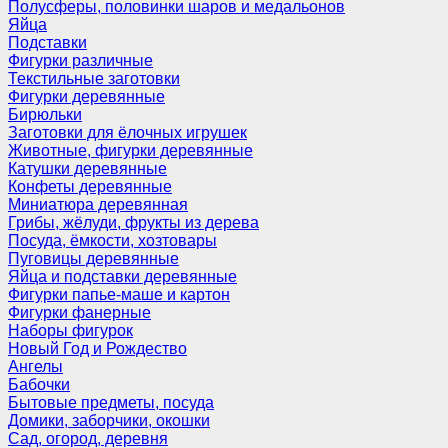
Полусферы, половинки шаров и медальонов
Яйца
Подставки
Фигурки различные
Текстильные заготовки
Фигурки деревянные
Бирюльки
Заготовки для ёлочных игрушек
Животные, фигурки деревянные
Катушки деревянные
Конфеты деревянные
Миниатюра деревянная
Грибы, жёлуди, фрукты из дерева
Посуда, ёмкости, хозтовары
Пуговицы деревянные
Яйца и подставки деревянные
Фигурки папье-маше и картон
Фигурки фанерные
Наборы фигурок
Новый Год и Рождество
Ангелы
Бабочки
Бытовые предметы, посуда
Домики, заборчики, окошки
Сад, огород, деревня