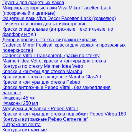
Грунты для фацетных лаков
Микрокракелюрные лаки Viva Mikro Facetten-Lack
(прозрачный и цветные)
Фацетные лаки Viva Decor Facetten-Lack (кракелюр)
Пигменты и воски для затирки трещин
Краски специальные (витражные, текстильные, по
фарфору и т.д.)
Декор и роспись стекла, витражные краски
Cadence Mirror Festival, краски для зеркал и прозрачных
поверхностей
Cadence Vitrail Transparent, краски по стеклу
Maimeri Idea Vetro, краски и контуры для стекла
Контуры по стеклу Maimeri Idea Vetro
Краски и контуры для стекла Marabu
Краски для стекла глянцевые Marabu GlasArt
Краски и контуры для стекла Pebeo
Краски витражные Pebeo Vitrail, без закрепления,
лаковые
Флаконы 45 мл
Флаконы 250 мл
Медиумы и добавки к Pebeo Vitrail
Краски и контуры для стекла под обжиг Pebeo Vitrea 160
Контуры витражные Pebeo Cerne relief
Витражная лента
Контуры витражные