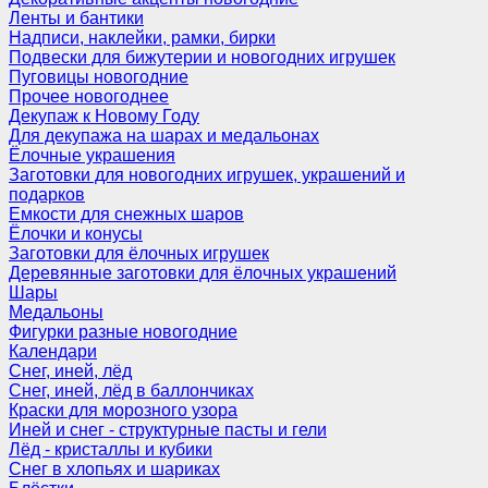
Ленты и бантики
Надписи, наклейки, рамки, бирки
Подвески для бижутерии и новогодних игрушек
Пуговицы новогодние
Прочее новогоднее
Декупаж к Новому Году
Для декупажа на шарах и медальонах
Ёлочные украшения
Заготовки для новогодних игрушек, украшений и
подарков
Емкости для снежных шаров
Ёлочки и конусы
Заготовки для ёлочных игрушек
Деревянные заготовки для ёлочных украшений
Шары
Медальоны
Фигурки разные новогодние
Календари
Снег, иней, лёд
Снег, иней, лёд в баллончиках
Краски для морозного узора
Иней и снег - структурные пасты и гели
Лёд - кристаллы и кубики
Снег в хлопьях и шариках