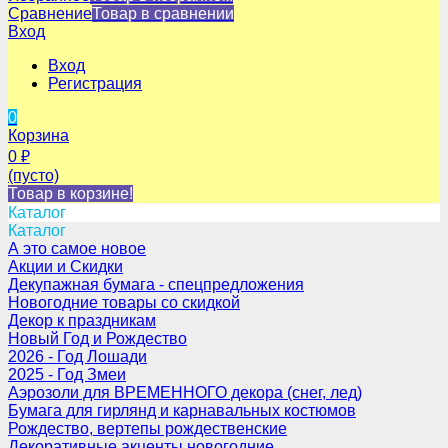
Сравнение
Товар в сравнении
Вход
Вход
Регистрация
0
Корзина
0
₽
(пусто)
Товар в корзине!
Каталог
Каталог
А это самое новое
Акции и Скидки
Декупажная бумага - спецпредложения
Новогодние товары со скидкой
Декор к праздникам
Новый Год и Рождество
2026 - Год Лошади
2025 - Год Змеи
Аэрозоли для ВРЕМЕННОГО декора (снег, лед)
Бумага для гирлянд и карнавальных костюмов
Рождество, вертепы рождественские
Декоративные акценты новогодние