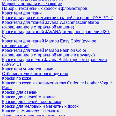
Маркеры по ткани исчезающие
Наборы текстильных красок и фломастеров
Красители для ткани
Красители для синтетических тканей Jacquard iDYE POLY
Красители для тканей Javana Waschmaschinefarbe
(окрашивание в стиральной машине)
Красители для тканей JAVANA, холодное крашение (30°
С)
Красители для тканей Marabu Easy Color (ручное
окрашивание)
Красители для тканей Marabu Fashion Color
(окрашивание в стиральной машине и вручную)
Красители для шелка Javana Batik, горячего крашения
(50-95° С)
Красители универсальные
Отбеливатели и пятновыводители
Краски по коже
Краски по коже и кожзаменителю Cadence Leather Vogue
Paint
Краски для свечей
Краски для свечей матовые
Краски для свечей - металлики
Краски для меловых и магнитных досок
Краски, светящиеся в темноте
Лаки, воск, финишные покрытия