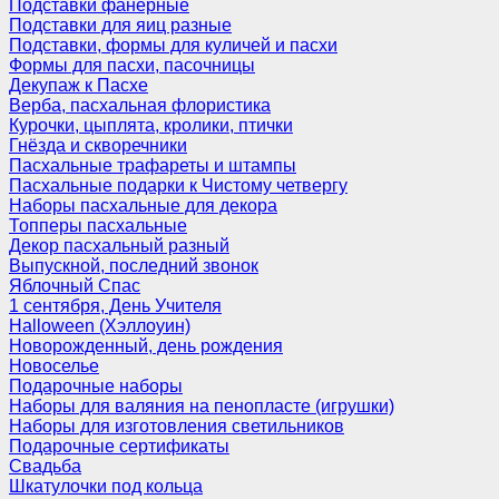
Подставки фанерные
Подставки для яиц разные
Подставки, формы для куличей и пасхи
Формы для пасхи, пасочницы
Декупаж к Пасхе
Верба, пасхальная флористика
Курочки, цыплята, кролики, птички
Гнёзда и скворечники
Пасхальные трафареты и штампы
Пасхальные подарки к Чистому четвергу
Наборы пасхальные для декора
Топперы пасхальные
Декор пасхальный разный
Выпускной, последний звонок
Яблочный Спас
1 сентября, День Учителя
Halloween (Хэллоуин)
Новорожденный, день рождения
Новоселье
Подарочные наборы
Наборы для валяния на пенопласте (игрушки)
Наборы для изготовления светильников
Подарочные сертификаты
Свадьба
Шкатулочки под кольца