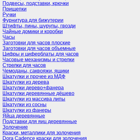
Подвесы, подставки, крючки
Прищепки
Ручки
Фурнитура для бижутерии
Штифты, пины, шурупы, гвозди
Чайные домики и коробки
Часы
Заготовки для часов плоские
Заготовки для часов объемные
Цифры и циферблаты для часов
Часовые механизмы и стрелки
Стрелки для часов
Чемоданы, саквояжи, ящики
Шкатулки и прочее из МДФ
Шкатулки из дерева
Шкатулки дерево+фанера
Шкатулки деревянные дёшево
Шкатулки из массива липы
Шкатулки из сосны
Шкатулки из фанеры
Яйца деревянные
Подставки для яиц деревянные
Золочение
Краски, металлики для золочения
Dora Cadence краски для золочения