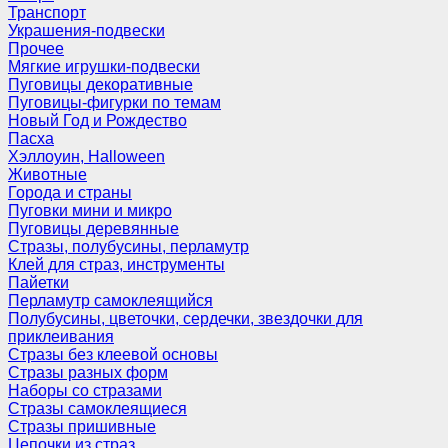
Транспорт
Украшения-подвески
Прочее
Мягкие игрушки-подвески
Пуговицы декоративные
Пуговицы-фигурки по темам
Новый Год и Рождество
Пасха
Хэллоуин, Halloween
Животные
Города и страны
Пуговки мини и микро
Пуговицы деревянные
Стразы, полубусины, перламутр
Клей для страз, инструменты
Пайетки
Перламутр самоклеящийся
Полубусины, цветочки, сердечки, звездочки для
приклеивания
Стразы без клеевой основы
Стразы разных форм
Наборы со стразами
Стразы самоклеящиеся
Стразы пришивные
Цепочки из страз