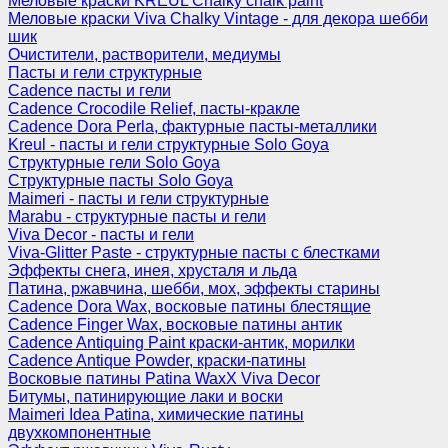
Меловые краски KREUL Chalky chalk paint
Меловые краски Viva Chalky Vintage - для декора шебби
шик
Очистители, растворители, медиумы
Пасты и гели структурные
Cadence пасты и гели
Cadence Crocodile Relief, пасты-кракле
Cadence Dora Perla, фактурные пасты-металлики
Kreul - пасты и гели структурные Solo Goya
Структурные гели Solo Goya
Структурные пасты Solo Goya
Maimeri - пасты и гели структурные
Marabu - структурные пасты и гели
Viva Decor - пасты и гели
Viva-Glitter Paste - структурные пасты с блестками
Эффекты снега, инея, хрусталя и льда
Патина, ржавчина, шебби, мох, эффекты старины
Cadence Dora Wax, восковые патины блестящие
Cadence Finger Wax, восковые патины антик
Сadence Antiquing Paint краски-антик, морилки
Cadence Antique Powder, краски-патины
Восковые патины Patina WaxX Viva Decor
Битумы, патинирующие лаки и воски
Maimeri Idea Patina, химические патины
двухкомпонентные