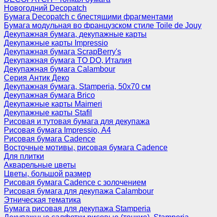
Новогодний Decopatch
Бумага Decopatch с блестящими фрагментами
Бумага модульная во французском стиле Toile de Jouy
Декупажная бумага, декупажные карты
Декупажные карты Impressio
Декупажная бумага ScrapBerry's
Декупажная бумага TO DO, Италия
Декупажная бумага Calambour
Серия Антик Деко
Декупажная бумага, Stamperia, 50х70 см
Декупажная бумага Brico
Декупажные карты Maimeri
Декупажные карты Stafil
Рисовая и тутовая бумага для декупажа
Рисовая бумага Impressio, А4
Рисовая бумага Cadence
Восточные мотивы, рисовая бумага Cadence
Для плитки
Акварельные цветы
Цветы, большой размер
Рисовая бумага Cadence c золочением
Рисовая бумага для декупажа Calambour
Этническая тематика
Бумага рисовая для декупажа Stamperia