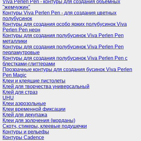
Viva Perlen Pen - контуры для создания объемных
"жемчужин"
Контуры Viva Perlen Pen - для создания цветных
полубусинок
Контуры для создания особо ярких полубусинок Viva
Perlen Pen неон
Контуры для создания полубусинок Viva Perlen Pen
металлики
Контуры для создания полубусинок Viva Perlen Pen
перламутровые
Контуры для создания полубусинок Viva Perlen Pen с
блестками-глиттерами
Прозрачные контуры для создания бусинок Viva Perlen
Pen Magic
Клеи и клеящие пистолеты
Клей для творчества универсальный
Клей для страз
UHU
Клеи аэрозольные
Клеи временной фиксации
Клей для декупажа
Клеи для золочения (морданы)
Скотч, стикеры, клеевые подушечки
Контуры и рельефы
Контуры Cadence