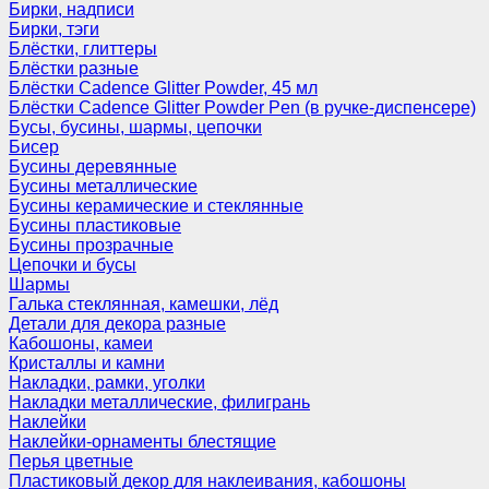
Бирки, надписи
Бирки, тэги
Блёстки, глиттеры
Блёстки разные
Блёстки Cadence Glitter Powder, 45 мл
Блёстки Cadence Glitter Powder Pen (в ручке-диспенсере)
Бусы, бусины, шармы, цепочки
Бисер
Бусины деревянные
Бусины металлические
Бусины керамические и стеклянные
Бусины пластиковые
Бусины прозрачные
Цепочки и бусы
Шармы
Галька стеклянная, камешки, лёд
Детали для декора разные
Кабошоны, камеи
Кристаллы и камни
Накладки, рамки, уголки
Накладки металлические, филигрань
Наклейки
Наклейки-орнаменты блестящие
Перья цветные
Пластиковый декор для наклеивания, кабошоны