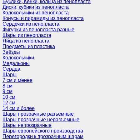
Бублики, венки, кольца из пенопласта
Диски, кубики из пенопласта
Колокольчики из пенопласта
Конусы и пирамиды из пенопласта
Сердечки из пенопласта
Фигурки из пенопласта разные
Шары из пенопласта
Яйца из пенопласта
Предметы из пластика
Звёзды
Колокольчики
Медальоны
Сердца
Шары
7 см и менее
8 см
9 см
10 см
12 см
14 см и более
Шары прозрачные разъемные
Шары прозрачные неразъемные
Шары непрозрачные
Шары европейского производства
Перегородки к прозрачным шарам