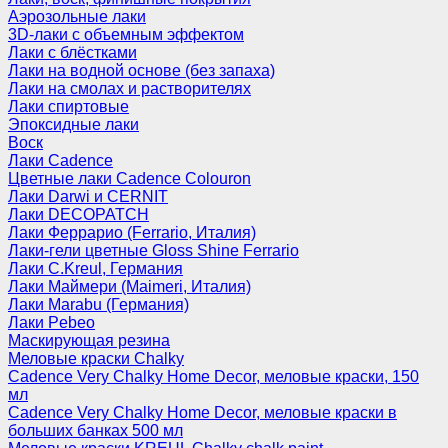
Аэрозольные лаки
3D-лаки с объемным эффектом
Лаки с блёстками
Лаки на водной основе (без запаха)
Лаки на смолах и растворителях
Лаки спиртовые
Эпоксидные лаки
Воск
Лаки Cadence
Цветные лаки Cadence Colouron
Лаки Darwi и CERNIT
Лаки DECOPATCH
Лаки Феррарио (Ferrario, Италия)
Лаки-гели цветные Gloss Shine Ferrario
Лаки C.Kreul, Германия
Лаки Маймери (Maimeri, Италия)
Лаки Marabu (Германия)
Лаки Pebeo
Маскирующая резина
Меловые краски Chalky
Cadence Very Chalky Home Decor, меловые краски, 150
мл
Cadence Very Chalky Home Decor, меловые краски в
больших банках 500 мл