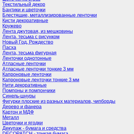
Текстильный декор
Бантики и цветочки
Блестящие, металлизированные ленточки
Кисти декоративные
Кружево
Лента джутовая, из мешковины
Лента, тесьма с рисунком
Новый Год, Рождество
Пасха
Лента, тесьма фигурная
Ленточки однотонные
Атласные ленточки
Атласные ленточки тонкие 3 мм
Капроновые ленточки
Капроновые ленточки тонкие 3 мм
Нити декоративные
Помпоны и помпончики
Синель-шнуры
Фигурки плоские из разных материалов, чипборды
Дерево и фанера
Картон и МДФ
Металл
Цветочки и ягодки
Декупаж - бумага и средства
DECOPATCH - тонкая бумага