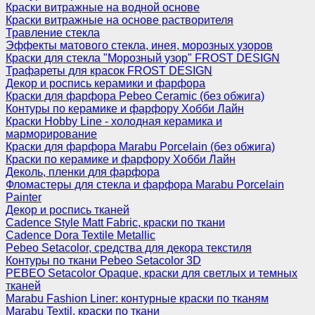
Краски витражные на водной основе
Краски витражные на основе растворителя
Травление стекла
Эффекты матового стекла, инея, морозных узоров
Краски для стекла "Морозный узор" FROST DESIGN
Трафареты для красок FROST DESIGN
Декор и роспись керамики и фарфора
Краски для фарфора Pebeo Ceramic (без обжига)
Контуры по керамике и фарфору Хобби Лайн
Краски Hobby Line - холодная керамика и
марморирование
Краски для фарфора Marabu Porcelain (без обжига)
Краски по керамике и фарфору Хобби Лайн
Деколь, пленки для фарфора
Фломастеры для стекла и фарфора Marabu Porcelain
Painter
Декор и роспись тканей
Cadence Style Matt Fabric, краски по ткани
Cadence Dora Textile Metallic
Pebeo Setacolor, средства для декора текстиля
Контуры по ткани Pebeo Setacolor 3D
PEBEO Setacolor Opaque, краски для светлых и темных
тканей
Marabu Fashion Liner: контурные краски по тканям
Marabu Textil, краски по ткани