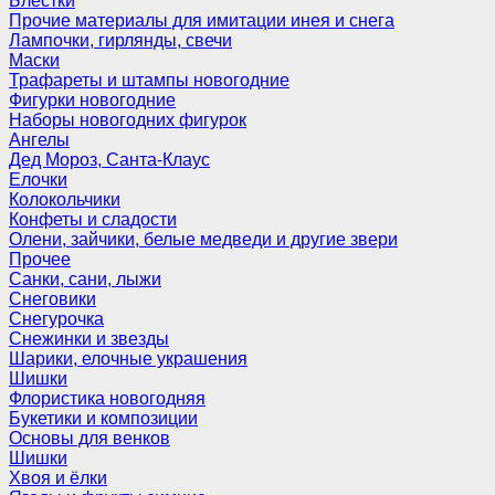
Блёстки
Прочие материалы для имитации инея и снега
Лампочки, гирлянды, свечи
Маски
Трафареты и штампы новогодние
Фигурки новогодние
Наборы новогодних фигурок
Ангелы
Дед Мороз, Санта-Клаус
Елочки
Колокольчики
Конфеты и сладости
Олени, зайчики, белые медведи и другие звери
Прочее
Санки, сани, лыжи
Снеговики
Снегурочка
Снежинки и звезды
Шарики, елочные украшения
Шишки
Флористика новогодняя
Букетики и композиции
Основы для венков
Шишки
Хвоя и ёлки