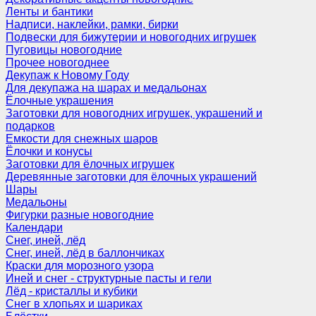
Ленты и бантики
Надписи, наклейки, рамки, бирки
Подвески для бижутерии и новогодних игрушек
Пуговицы новогодние
Прочее новогоднее
Декупаж к Новому Году
Для декупажа на шарах и медальонах
Ёлочные украшения
Заготовки для новогодних игрушек, украшений и
подарков
Емкости для снежных шаров
Ёлочки и конусы
Заготовки для ёлочных игрушек
Деревянные заготовки для ёлочных украшений
Шары
Медальоны
Фигурки разные новогодние
Календари
Снег, иней, лёд
Снег, иней, лёд в баллончиках
Краски для морозного узора
Иней и снег - структурные пасты и гели
Лёд - кристаллы и кубики
Снег в хлопьях и шариках