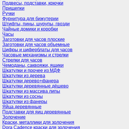
Подвесы, подставки, крючки
Прищепки
Ручки
Фурнитура для бижутерии
Штифты, пины, шурупы, гвозди
Чайные домики и коробки
Часы
Заготовки для часов плоские
Заготовки для часов объемные
Цифры и циферблаты для часов
Часовые механизмы и стрелки
Стрелки для часов
Чемоданы, саквояжи, ящики
Шкатулки и прочее из МДФ
Шкатулки из дерева
Шкатулки дерево+фанера
Шкатулки деревянные дёшево
Шкатулки из массива липы
Шкатулки из сосны
Шкатулки из фанеры
Яйца деревянные
Подставки для яиц деревянные
Золочение
Краски, металлики для золочения
Dora Cadence краски для золочения