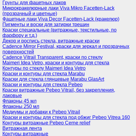
Грунты для фацетных лаков
Микрокракелюрные лаки Viva Mikro Facetten-Lack
(прозрачный и цветные)
Фацетные лаки Viva Decor Facetten-Lack (кракелюр)
Пигменты и воски для затирки трещин
Краски специальные (витражные, текстильные, по
фарфору и т.д.)
Декор и роспись стекла, витражные краски
Cadence Mirror Festival, краски для зеркал и прозрачных
поверхностей
Cadence Vitrail Transparent, краски по стеклу
Maimeri Idea Vetro, краски и контуры для стекла
Контуры по стеклу Maimeri Idea Vetro
Краски и контуры для стекла Marabu
Краски для стекла глянцевые Marabu GlasArt
Краски и контуры для стекла Pebeo
Краски витражные Pebeo Vitrail, без закрепления,
лаковые
Флаконы 45 мл
Флаконы 250 мл
Медиумы и добавки к Pebeo Vitrail
Краски и контуры для стекла под обжиг Pebeo Vitrea 160
Контуры витражные Pebeo Cerne relief
Витражная лента
Контуры витражные