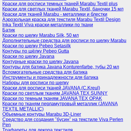
Краски для росписи темных тканей Marabu Textil plus
Краски для светлых тканей Marabu Textil, баночки 15 мл
Краски для тканей Marabu - металлики и блестки
Аэрозольная краска для текстиля Marabu Textil Design
Inka Textil Viva краски-металлики по ткани
Батик
Краски по шелку Marabu Silk, 50 мл
Дополнительные средства для росписи по шелку Marabu
Краски по шелку Pebeo Setasilk
Контуры по шёлку Pebeo Gutta
Краски по шелку Javana
Контурные краски по шелку Javana
Контуры для батика Javana Konturenfarbe, тубы 20 мл
Вспомогательные средства для батика
Инструменты и принадлежности для батика
Наборы для росписи по шелку
Краски для росписи тканей JAVANA (C.Kreul)
Краски по светлым тканям JAVANA TEX SUNNY
Краски по темным тканям JAVANA TEX OPAK
Краски по тканям перламутровый металлик (JAVANA
TEXTIL METALLIC)
Объемные контуры Marabu 3D-Liner
Средство для создания "бусин" на текстиле Viva Perlen
Pen
Трафареты для декора текстиля