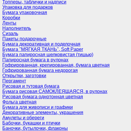
Топперы, таблички и надписи
Упаковка для подарков
Бумага упаковочная
Коробки
Ленты
Наполнитель
Сизаль
Пакеты подарочные
Бумага декоративная и поделочная
Бумага "МЯГКАЯ ТКАНЬ", Soft Paper
Бумага папиросная шелковистая (тишью)
Папиросная бумага в рулонах
Гофрированная, крепированная, бумага цветная
Гофрированная бумага недорогая
Открытки, заготовки
Пергамент
Рисовая и тутовая бумага
Бумага рисовая САМОКЛЕЯЩАЯСЯ, в рулонах
Рисовая бумага однотонная цветная
Фольга цветная
Бумага для живописи и графики
Декоративные элементы, украшения
Амулеты и обереги
Бабочки, букашки и птички
Баночки, бутылочки, флаконы