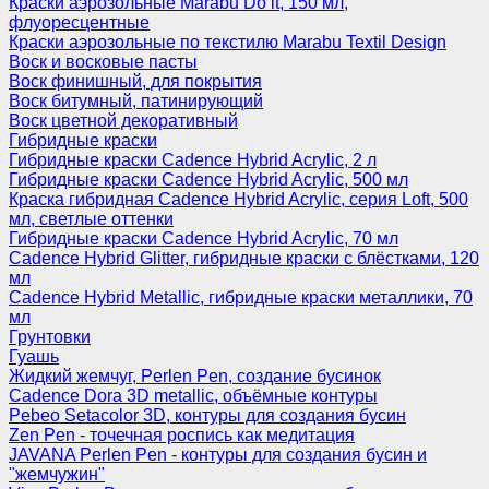
Краски аэрозольные Marabu Do it, 150 мл,
флуоресцентные
Краски аэрозольные по текстилю Marabu Textil Design
Воск и восковые пасты
Воск финишный, для покрытия
Воск битумный, патинирующий
Воск цветной декоративный
Гибридные краски
Гибридные краски Cadence Hybrid Acrylic, 2 л
Гибридные краски Cadence Hybrid Acrylic, 500 мл
Краска гибридная Cadence Hybrid Acrylic, серия Loft, 500
мл, светлые оттенки
Гибридные краски Cadence Hybrid Acrylic, 70 мл
Cadence Hybrid Glitter, гибридные краски с блёстками, 120
мл
Cadence Hybrid Metallic, гибридные краски металлики, 70
мл
Грунтовки
Гуашь
Жидкий жемчуг, Perlen Pen, создание бусинок
Cadence Dora 3D metallic, объёмные контуры
Pebeo Setacolor 3D, контуры для создания бусин
Zen Pen - точечная роспись как медитация
JAVANA Perlen Pen - контуры для создания бусин и
"жемчужин"