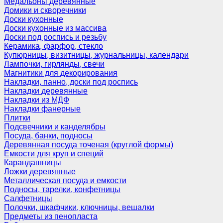
Медальоны деревянные
Домики и скворечники
Доски кухонные
Доски кухонные из массива
Доски под роспись и резьбу
Керамика, фарфор, стекло
Купюрницы, визитницы, журнальницы, календари
Лампочки, гирлянды, свечи
Магнитики для декорирования
Накладки, панно, доски под роспись
Накладки деревянные
Накладки из МДФ
Накладки фанерные
Плитки
Подсвечники и канделябры
Посуда, банки, подносы
Деревянная посуда точеная (круглой формы)
Емкости для круп и специй
Карандашницы
Ложки деревянные
Металлическая посуда и емкости
Подносы, тарелки, конфетницы
Салфетницы
Полочки, шкафчики, ключницы, вешалки
Предметы из пенопласта