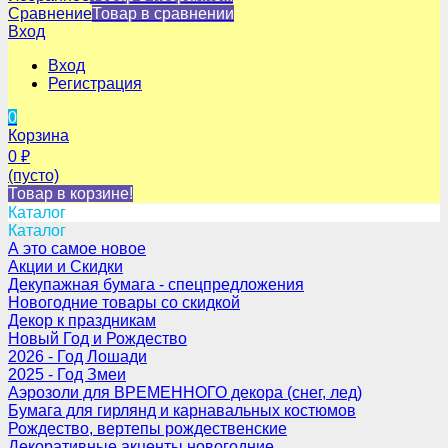
Сравнение
Товар в сравнении
Вход
Вход
Регистрация
0
Корзина
0
₽
(пусто)
Товар в корзине!
Каталог
Каталог
А это самое новое
Акции и Скидки
Декупажная бумага - спецпредложения
Новогодние товары со скидкой
Декор к праздникам
Новый Год и Рождество
2026 - Год Лошади
2025 - Год Змеи
Аэрозоли для ВРЕМЕННОГО декора (снег, лед)
Бумага для гирлянд и карнавальных костюмов
Рождество, вертепы рождественские
Декоративные акценты новогодние