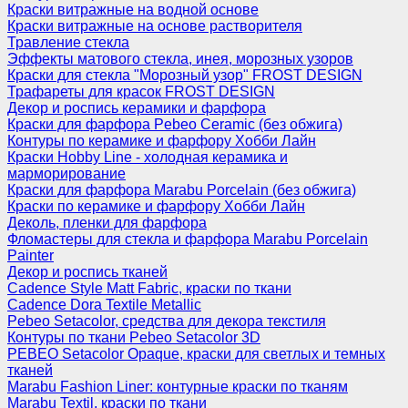
Краски витражные на водной основе
Краски витражные на основе растворителя
Травление стекла
Эффекты матового стекла, инея, морозных узоров
Краски для стекла "Морозный узор" FROST DESIGN
Трафареты для красок FROST DESIGN
Декор и роспись керамики и фарфора
Краски для фарфора Pebeo Ceramic (без обжига)
Контуры по керамике и фарфору Хобби Лайн
Краски Hobby Line - холодная керамика и
марморирование
Краски для фарфора Marabu Porcelain (без обжига)
Краски по керамике и фарфору Хобби Лайн
Деколь, пленки для фарфора
Фломастеры для стекла и фарфора Marabu Porcelain
Painter
Декор и роспись тканей
Cadence Style Matt Fabric, краски по ткани
Cadence Dora Textile Metallic
Pebeo Setacolor, средства для декора текстиля
Контуры по ткани Pebeo Setacolor 3D
PEBEO Setacolor Opaque, краски для светлых и темных
тканей
Marabu Fashion Liner: контурные краски по тканям
Marabu Textil, краски по ткани