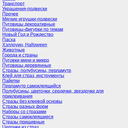
Транспорт
Украшения-подвески
Прочее
Мягкие игрушки-подвески
Пуговицы декоративные
Пуговицы-фигурки по темам
Новый Год и Рождество
Пасха
Хэллоуин, Halloween
Животные
Города и страны
Пуговки мини и микро
Пуговицы деревянные
Стразы, полубусины, перламутр
Клей для страз, инструменты
Пайетки
Перламутр самоклеящийся
Полубусины, цветочки, сердечки, звездочки для
приклеивания
Стразы без клеевой основы
Стразы разных форм
Наборы со стразами
Стразы самоклеящиеся
Стразы пришивные
Цепочки из страз