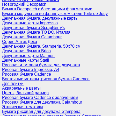
Новогодний Decopatch
Бумага Decopatch с блестящими фрагментами
Бумага модульная во французском стиле Toile de Jouy
Декупажная бумага, декупажные карты
Декупажные карты Impressio
Декупажная бумага ScrapBerry's
Декупажная бумага TO DO, Италия
Декупажная бумага Calambour
Серия Антик Деко
Декупажная бумага, Stamperia, 50х70 см
Декупажная бумага Brico
Декупажные карты Maimeri
Декупажные карты Stafil
Рисовая и тутовая бумага для декупажа
Рисовая бумага Impressio, А4
Рисовая бумага Cadence
Восточные мотивы, рисовая бумага Cadence
Для плитки
Акварельные цветы
Цветы, большой размер
Рисовая бумага Cadence c золочением
Рисовая бумага для декупажа Calambour
Этническая тематика
Бумага рисовая для декупажа Stamperia