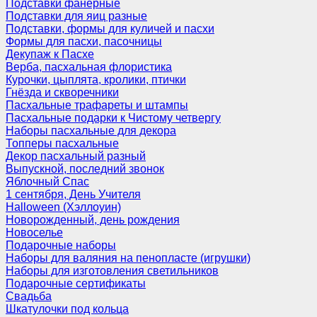
Подставки фанерные
Подставки для яиц разные
Подставки, формы для куличей и пасхи
Формы для пасхи, пасочницы
Декупаж к Пасхе
Верба, пасхальная флористика
Курочки, цыплята, кролики, птички
Гнёзда и скворечники
Пасхальные трафареты и штампы
Пасхальные подарки к Чистому четвергу
Наборы пасхальные для декора
Топперы пасхальные
Декор пасхальный разный
Выпускной, последний звонок
Яблочный Спас
1 сентября, День Учителя
Halloween (Хэллоуин)
Новорожденный, день рождения
Новоселье
Подарочные наборы
Наборы для валяния на пенопласте (игрушки)
Наборы для изготовления светильников
Подарочные сертификаты
Свадьба
Шкатулочки под кольца