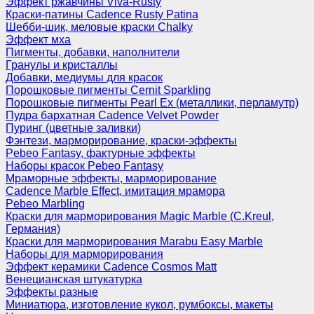
Эффект ржавчины Viva-Rusty
Краски-патины Cadence Rusty Patina
Шебби-шик, меловые краски Chalky
Эффект мха
Пигменты, добавки, наполнители
Гранулы и кристаллы
Добавки, медиумы для красок
Порошковые пигменты Cernit Sparkling
Порошковые пигменты Pearl Ex (металлики, перламутр)
Пудра бархатная Cadence Velvet Powder
Пуринг (цветные заливки)
Фэнтези, марморирование, краски-эффекты
Pebeo Fantasy, фактурные эффекты
Наборы красок Pebeo Fantasy
Мраморные эффекты, марморирование
Cadence Marble Effect, имитация мрамора
Pebeo Marbling
Краски для марморирования Magic Marble (C.Kreul,
Германия)
Краски для марморирования Marabu Easy Marble
Наборы для марморирования
Эффект керамики Cadence Cosmos Matt
Венецианская штукатурка
Эффекты разные
Миниатюра, изготовление кукол, румбоксы, макеты