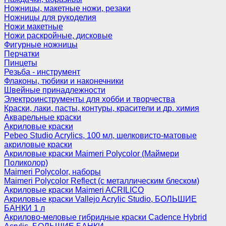
Ножницы, макетные ножи, резаки
Ножницы для рукоделия
Ножи макетные
Ножи раскройные, дисковые
Фигурные ножницы
Перчатки
Пинцеты
Резьба - инструмент
Флаконы, тюбики и наконечники
Швейные принадлежности
Электроинструменты для хобби и творчества
Краски, лаки, пасты, контуры, красители и др. химия
Акварельные краски
Акриловые краски
Pebeo Studio Acrylics, 100 мл, шелковисто-матовые
акриловые краски
Акриловые краски Maimeri Polycolor (Маймери
Поликолор)
Maimeri Polycolor, наборы
Maimeri Polycolor Reflect (с металлическим блеском)
Акриловые краски Maimeri ACRILICO
Акриловые краски Vallejo Acrylic Studio, БОЛЬШИЕ
БАНКИ 1 л
Акрилово-меловые гибридные краски Cadence Hybrid