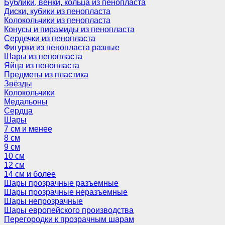
Бублики, венки, кольца из пенопласта
Диски, кубики из пенопласта
Колокольчики из пенопласта
Конусы и пирамиды из пенопласта
Сердечки из пенопласта
Фигурки из пенопласта разные
Шары из пенопласта
Яйца из пенопласта
Предметы из пластика
Звёзды
Колокольчики
Медальоны
Сердца
Шары
7 см и менее
8 см
9 см
10 см
12 см
14 см и более
Шары прозрачные разъемные
Шары прозрачные неразъемные
Шары непрозрачные
Шары европейского производства
Перегородки к прозрачным шарам