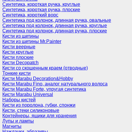
Синтетика, короткая ручка, круглые
Синтетика, короткая ручка, плоские
Синтетика, короткий ворс
Синтетика под колонок, длинная ручка, овальные
Синтетика под колонок, длинная ручка, круглые
Синтетика под колонок, длинная ручка, плоские
Кисти из щетины
Кисти из щетины Mr.Painter
Кисти веерные
Кисти круглые
Кисти плоские
Кисти Decopatch
Кисти со скошенным краем (отводные)
Тонкие кисти
Кисти Marabu Decoration&Hobby
Кисти Marabu Fino, аналог натурального волоса
Кисти Marabu Forte, упругая синтетика
Кисти Marabu Universal
Наборы кистей
Кисти из поролона, губки, спонжи
Кисти, стеки силиконовые
Контейнеры, ящики для хранения
Лупы и лампы
Магниты
Наждачки, абразивы