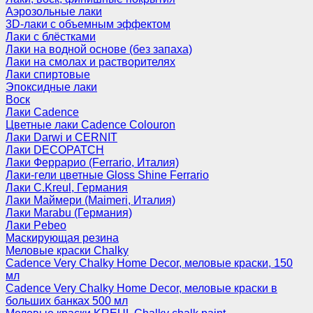
Аэрозольные лаки
3D-лаки с объемным эффектом
Лаки с блёстками
Лаки на водной основе (без запаха)
Лаки на смолах и растворителях
Лаки спиртовые
Эпоксидные лаки
Воск
Лаки Cadence
Цветные лаки Cadence Colouron
Лаки Darwi и CERNIT
Лаки DECOPATCH
Лаки Феррарио (Ferrario, Италия)
Лаки-гели цветные Gloss Shine Ferrario
Лаки C.Kreul, Германия
Лаки Маймери (Maimeri, Италия)
Лаки Marabu (Германия)
Лаки Pebeo
Маскирующая резина
Меловые краски Chalky
Cadence Very Chalky Home Decor, меловые краски, 150
мл
Cadence Very Chalky Home Decor, меловые краски в
больших банках 500 мл