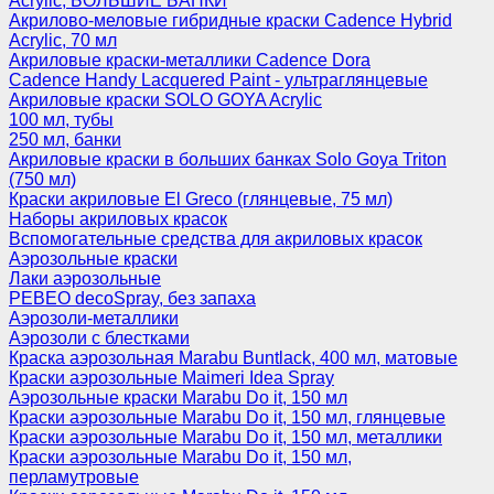
Acrylic, БОЛЬШИЕ БАНКИ
Акрилово-меловые гибридные краски Cadence Hybrid
Acrylic, 70 мл
Акриловые краски-металлики Cadence Dora
Cadence Handy Lacquered Paint - ультраглянцевые
Акриловые краски SOLO GOYA Acrylic
100 мл, тубы
250 мл, банки
Акриловые краски в больших банках Solo Goya Triton
(750 мл)
Краски акриловые El Greco (глянцевые, 75 мл)
Наборы акриловых красок
Вспомогательные средства для акриловых красок
Аэрозольные краски
Лаки аэрозольные
PEBEO decoSpray, без запаха
Аэрозоли-металлики
Аэрозоли с блестками
Краска аэрозольная Marabu Buntlack, 400 мл, матовые
Краски аэрозольные Maimeri Idea Spray
Аэрозольные краски Marabu Do it, 150 мл
Краски аэрозольные Marabu Do it, 150 мл, глянцевые
Краски аэрозольные Marabu Do it, 150 мл, металлики
Краски аэрозольные Marabu Do it, 150 мл,
перламутровые