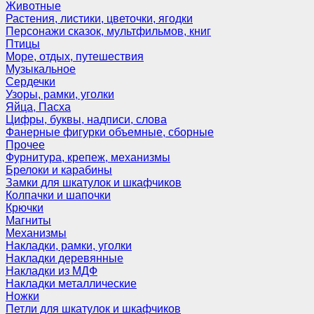
Животные
Растения, листики, цветочки, ягодки
Персонажи сказок, мультфильмов, книг
Птицы
Море, отдых, путешествия
Музыкальное
Сердечки
Узоры, рамки, уголки
Яйца, Пасха
Цифры, буквы, надписи, слова
Фанерные фигурки объемные, сборные
Прочее
Фурнитура, крепеж, механизмы
Брелоки и карабины
Замки для шкатулок и шкафчиков
Колпачки и шапочки
Крючки
Магниты
Механизмы
Накладки, рамки, уголки
Накладки деревянные
Накладки из МДФ
Накладки металлические
Ножки
Петли для шкатулок и шкафчиков