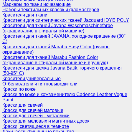
Маркеры по ткани исчезающие
Наборы текстильных красок и фломастеров
Красители для ткани
Красители для синтетических тканей Jacquard iDYE POLY
Красители для тканей Javana Waschmaschinefarbe
(окрашивание в стиральной машине)
Красители для тканей JAVANA, холодное крашение (30°
С)
Красители для тканей Marabu Easy Color (ручное
окрашивание)
Красители для тканей Marabu Fashion Color
(окрашивание в стиральной машине и вручную)
Красители для шелка Javana Batik, горячего крашения
(50-95° С)
Красители универсальные
Отбеливатели и пятновыводители
Краски по коже
Краски по коже и кожзаменителю Cadence Leather Vogue
Paint
Краски для свечей
Краски для свечей матовые
Краски для свечей - металлики
Краски для меловых и магнитных досок
Краски, светящиеся в темноте
Лаки, воск, финишные покрытия