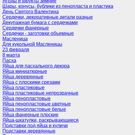
Ягоды и фрукты зимние
Шары, конусы, бублики из пенопласта и пластика
День Святого Валентина
Сердечки, декоративные детали разные
Декупажная бумага с сердечками
Сердечки фанерные
Сердечки - заготовки объемные
Масленица
Для кукольной Масленицы
23 февраля
8 марта
Пасха
Яйца для пасхального декора
Яйца миниатюрные
Яйца деревянные
Яйца с плоскими срезами
Яйца пластиковые
Яйца пластиковые непрозрачные
Яйца пенопластовые
Яйца пенопластовые цветные
Яйца пенопластовые белые
Яйца фанерные плоские
Яйца-шкатулки, раскрывающиеся
Подставки под яйца и куличи
Подставки деревянные