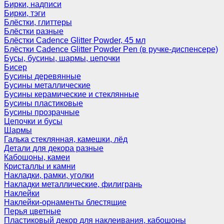
Бирки, надписи
Бирки, тэги
Блёстки, глиттеры
Блёстки разные
Блёстки Cadence Glitter Powder, 45 мл
Блёстки Cadence Glitter Powder Pen (в ручке-диспенсере)
Бусы, бусины, шармы, цепочки
Бисер
Бусины деревянные
Бусины металлические
Бусины керамические и стеклянные
Бусины пластиковые
Бусины прозрачные
Цепочки и бусы
Шармы
Галька стеклянная, камешки, лёд
Детали для декора разные
Кабошоны, камеи
Кристаллы и камни
Накладки, рамки, уголки
Накладки металлические, филигрань
Наклейки
Наклейки-орнаменты блестящие
Перья цветные
Пластиковый декор для наклеивания, кабошоны