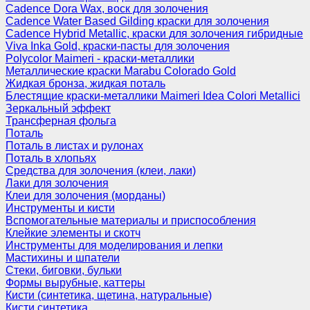
Cadence Dora Wax, воск для золочения
Cadence Water Based Gilding краски для золочения
Cadence Hybrid Metallic, краски для золочения гибридные
Viva Inka Gold, краски-пасты для золочения
Polycolor Maimeri - краски-металлики
Металлические краски Marabu Colorado Gold
Жидкая бронза, жидкая поталь
Блестящие краски-металлики Maimeri Idea Colori Metallici
Зеркальный эффект
Трансферная фольга
Поталь
Поталь в листах и рулонах
Поталь в хлопьях
Средства для золочения (клеи, лаки)
Лаки для золочения
Клеи для золочения (морданы)
Инструменты и кисти
Вспомогательные материалы и приспособления
Клейкие элементы и скотч
Инструменты для моделирования и лепки
Мастихины и шпатели
Стеки, биговки, бульки
Формы вырубные, каттеры
Кисти (синтетика, щетина, натуральные)
Кисти синтетика