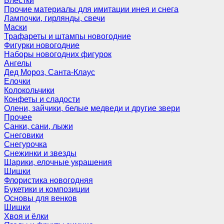
Блёстки
Прочие материалы для имитации инея и снега
Лампочки, гирлянды, свечи
Маски
Трафареты и штампы новогодние
Фигурки новогодние
Наборы новогодних фигурок
Ангелы
Дед Мороз, Санта-Клаус
Елочки
Колокольчики
Конфеты и сладости
Олени, зайчики, белые медведи и другие звери
Прочее
Санки, сани, лыжи
Снеговики
Снегурочка
Снежинки и звезды
Шарики, елочные украшения
Шишки
Флористика новогодняя
Букетики и композиции
Основы для венков
Шишки
Хвоя и ёлки