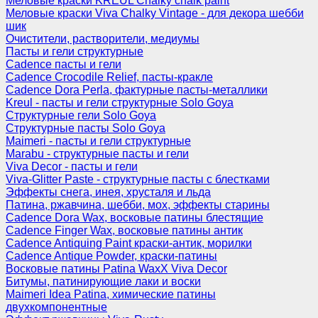
Меловые краски KREUL Chalky chalk paint
Меловые краски Viva Chalky Vintage - для декора шебби
шик
Очистители, растворители, медиумы
Пасты и гели структурные
Cadence пасты и гели
Cadence Crocodile Relief, пасты-кракле
Cadence Dora Perla, фактурные пасты-металлики
Kreul - пасты и гели структурные Solo Goya
Структурные гели Solo Goya
Структурные пасты Solo Goya
Maimeri - пасты и гели структурные
Marabu - структурные пасты и гели
Viva Decor - пасты и гели
Viva-Glitter Paste - структурные пасты с блестками
Эффекты снега, инея, хрусталя и льда
Патина, ржавчина, шебби, мох, эффекты старины
Cadence Dora Wax, восковые патины блестящие
Cadence Finger Wax, восковые патины антик
Сadence Antiquing Paint краски-антик, морилки
Cadence Antique Powder, краски-патины
Восковые патины Patina WaxX Viva Decor
Битумы, патинирующие лаки и воски
Maimeri Idea Patina, химические патины
двухкомпонентные