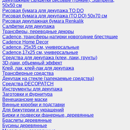
Декупажные салфетки рисовые (тонкие), Stamperia,
50х50 см
Рисовая бумага для декупажа TO DO
Рисовая бумага для декупажа (TO DO) 50х70 см
Рисовая декупажная бумага Renkalik
Салфетки для декупажа
Трансферы, переводные декоры
Cadence, трансферы-натирки новогодние блестящие
Cadence Home Decor
Cadence, 25х35 см, универсальные
Cadence,17х25 см, универсальные
Средства для декупажа (клеи, лаки, грунты)
3D-лаки, объемный эффект
Клей, лак, клей-лак для декупажа
Трансферные средства
Декупаж на стекле (запекаемые средства)
Средства DECOPATCH
Инструменты для декупажа
Заготовки и фурнитура
Венецианские маски
Винные коробки и подставки
Для бижутерии и украшений
Бирки и подвески фанерные, деревянные
Браслеты деревянные
Бусины деревянные