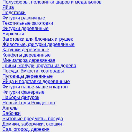
Полусферы, половинки шаров и медальонов
Яйца
Подставки
Фигурки различные
Текстильные заготовки
Фигурки деревянные
Бирюльки
Заготовки для ёлочных игрушек
Животные, фигурки деревянные
Катушки деревянные
Конфеты деревянные
Миниатюра деревянная
Грибы, жёлуди, фрукты из дерева
Посуда, ёмкости, хозтовары
Пуговицы деревянные
Яйца и подставки деревянные
Фигурки папье-маше и картон
Фигурки фанерные
Наборы фигурок
Новый Год и Рождество
Ангелы
Бабочки
Бытовые предметы, посуда
Домики, заборчики, окошки
Сад, огород, деревня