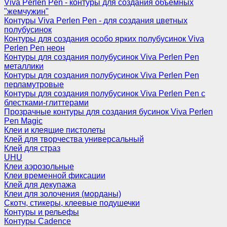
Viva Perlen Pen - контуры для создания объемных
"жемчужин"
Контуры Viva Perlen Pen - для создания цветных
полубусинок
Контуры для создания особо ярких полубусинок Viva
Perlen Pen неон
Контуры для создания полубусинок Viva Perlen Pen
металлики
Контуры для создания полубусинок Viva Perlen Pen
перламутровые
Контуры для создания полубусинок Viva Perlen Pen с
блестками-глиттерами
Прозрачные контуры для создания бусинок Viva Perlen
Pen Magic
Клеи и клеящие пистолеты
Клей для творчества универсальный
Клей для страз
UHU
Клеи аэрозольные
Клеи временной фиксации
Клей для декупажа
Клеи для золочения (морданы)
Скотч, стикеры, клеевые подушечки
Контуры и рельефы
Контуры Cadence