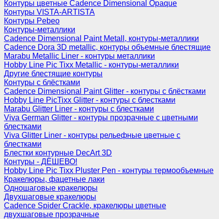
Контуры цветные Cadence Dimensional Opaque
Контуры VISTA-ARTISTA
Контуры Pebeo
Контуры-металлики
Cadence Dimensional Paint Metall, контуры-металлики
Cadence Dora 3D metallic, контуры объемные блестящие
Marabu Metallic Liner - контуры металлики
Hobby Line Pic Tixx Metallic - контуры-металлики
Другие блестящие контуры
Контуры с блёстками
Cadence Dimensional Paint Glitter - контуры с блёстками
Hobby Line PicTixx Glitter - контуры с блестками
Marabu Glitter Liner - контуры с блестками
Viva German Glitter - контуры прозрачные с цветными
блестками
Viva Glitter Liner - контуры рельефные цветные с
блестками
Блестки контурные DecArt 3D
Контуры - ДЁШЕВО!
Hobby Line Pic Tixx Pluster Pen - контуры термообъемные
Кракелюры, фацетные лаки
Одношаговые кракелюры
Двухшаговые кракелюры
Cadence Spider Crackle, кракелюры цветные
двухшаговые прозрачные