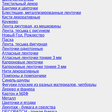
Текстильный декор
Бантики и цветочки
Блестящие, металлизированные ленточки
Кисти декоративные
Кружево
Лента джутовая, из мешковины
Лента, тесьма с рисунком
Новый Год, Рождество
Пасха
Лента, тесьма фигурная
Ленточки однотонные
Атласные ленточки
Атласные ленточки тонкие 3 мм
Капроновые ленточки
Капроновые ленточки тонкие 3 мм
Нити декоративные
Помпоны и помпончики
Синель-шнуры
Фигурки плоские из разных материалов, чипборды
Дерево и фанера
Картон и МДФ
Металл
Цветочки и ягодки
Декупаж - бумага и средства
DECOPATCH - тонкая бумага