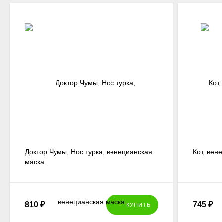
Доктор Чумы, Нос турка, венецианская
Кот, вен
маска
810
₽
745
₽
КУПИТЬ