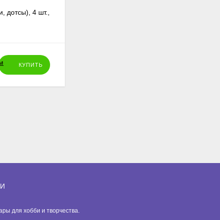
, дотсы), 4 шт.,
Сухарница деревянная, поднос, 22х22
см, массив сосны
445
₽
КУПИТЬ
КУПИТЬ
ИИ
вары для хобби и творчества.