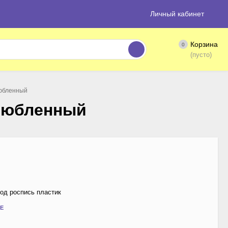
Личный кабинет
Корзина
0
(пусто)
любленный
влюбленный
од роспись пластик
Е