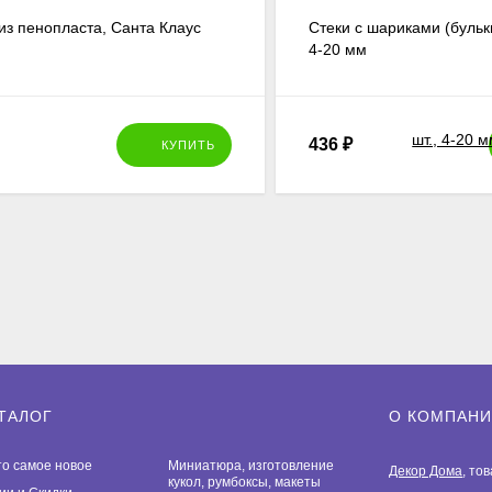
из пенопласта, Санта Клаус
Стеки c шариками (бульки
4-20 мм
436
₽
КУПИТЬ
ТАЛОГ
О КОМПАН
то самое новое
Миниатюра, изготовление
Декор Дома
, то
кукол, румбоксы, макеты