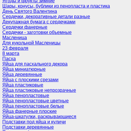
Ягоды и фрукты зимние
Шары, конусы, бублики из пенопласта и пластика
День Святого Валентина
Сердечки, декоративные детали разные
Декупажная бумага с сердечками
Сердечки фанерные
Сердечки - заготовки объемные
Масленица
Для кукольной Масленицы
23 февраля
8 марта
Пасха
Яйца для пасхального декора
Яйца миниатюрные
Яйца деревянные
Яйца с плоскими срезами
Яйца пластиковые
Яйца пластиковые непрозрачные
Яйца пенопластовые
Яйца пенопластовые цветные
Яйца пенопластовые белые
Яйца фанерные плоские
Яйца-шкатулки, раскрывающиеся
Подставки под яйца и куличи
Подставки деревянные