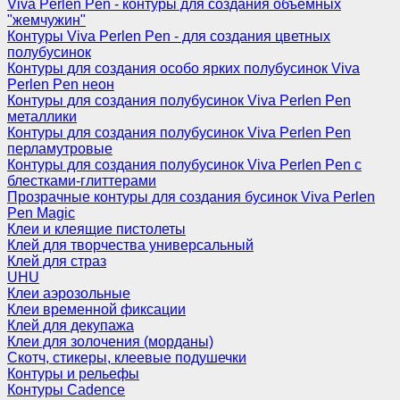
Viva Perlen Pen - контуры для создания объемных
"жемчужин"
Контуры Viva Perlen Pen - для создания цветных
полубусинок
Контуры для создания особо ярких полубусинок Viva
Perlen Pen неон
Контуры для создания полубусинок Viva Perlen Pen
металлики
Контуры для создания полубусинок Viva Perlen Pen
перламутровые
Контуры для создания полубусинок Viva Perlen Pen с
блестками-глиттерами
Прозрачные контуры для создания бусинок Viva Perlen
Pen Magic
Клеи и клеящие пистолеты
Клей для творчества универсальный
Клей для страз
UHU
Клеи аэрозольные
Клеи временной фиксации
Клей для декупажа
Клеи для золочения (морданы)
Скотч, стикеры, клеевые подушечки
Контуры и рельефы
Контуры Cadence