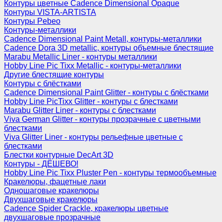
Контуры цветные Cadence Dimensional Opaque
Контуры VISTA-ARTISTA
Контуры Pebeo
Контуры-металлики
Cadence Dimensional Paint Metall, контуры-металлики
Cadence Dora 3D metallic, контуры объемные блестящие
Marabu Metallic Liner - контуры металлики
Hobby Line Pic Tixx Metallic - контуры-металлики
Другие блестящие контуры
Контуры с блёстками
Cadence Dimensional Paint Glitter - контуры с блёстками
Hobby Line PicTixx Glitter - контуры с блестками
Marabu Glitter Liner - контуры с блестками
Viva German Glitter - контуры прозрачные с цветными
блестками
Viva Glitter Liner - контуры рельефные цветные с
блестками
Блестки контурные DecArt 3D
Контуры - ДЁШЕВО!
Hobby Line Pic Tixx Pluster Pen - контуры термообъемные
Кракелюры, фацетные лаки
Одношаговые кракелюры
Двухшаговые кракелюры
Cadence Spider Crackle, кракелюры цветные
двухшаговые прозрачные