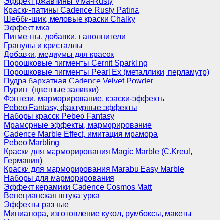
Эффект ржавчины Viva-Rusty
Краски-патины Cadence Rusty Patina
Шебби-шик, меловые краски Chalky
Эффект мха
Пигменты, добавки, наполнители
Гранулы и кристаллы
Добавки, медиумы для красок
Порошковые пигменты Cernit Sparkling
Порошковые пигменты Pearl Ex (металлики, перламутр)
Пудра бархатная Cadence Velvet Powder
Пуринг (цветные заливки)
Фэнтези, марморирование, краски-эффекты
Pebeo Fantasy, фактурные эффекты
Наборы красок Pebeo Fantasy
Мраморные эффекты, марморирование
Cadence Marble Effect, имитация мрамора
Pebeo Marbling
Краски для марморирования Magic Marble (C.Kreul,
Германия)
Краски для марморирования Marabu Easy Marble
Наборы для марморирования
Эффект керамики Cadence Cosmos Matt
Венецианская штукатурка
Эффекты разные
Миниатюра, изготовление кукол, румбоксы, макеты