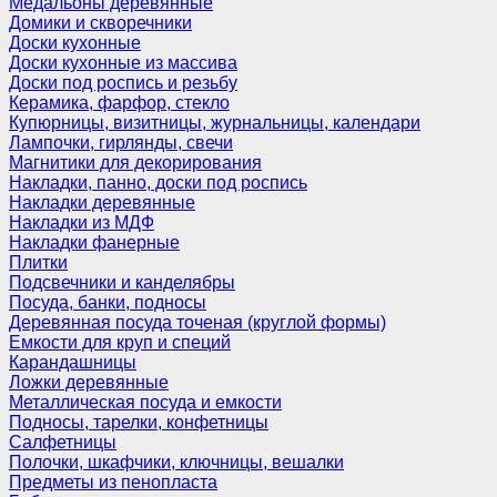
Медальоны деревянные
Домики и скворечники
Доски кухонные
Доски кухонные из массива
Доски под роспись и резьбу
Керамика, фарфор, стекло
Купюрницы, визитницы, журнальницы, календари
Лампочки, гирлянды, свечи
Магнитики для декорирования
Накладки, панно, доски под роспись
Накладки деревянные
Накладки из МДФ
Накладки фанерные
Плитки
Подсвечники и канделябры
Посуда, банки, подносы
Деревянная посуда точеная (круглой формы)
Емкости для круп и специй
Карандашницы
Ложки деревянные
Металлическая посуда и емкости
Подносы, тарелки, конфетницы
Салфетницы
Полочки, шкафчики, ключницы, вешалки
Предметы из пенопласта