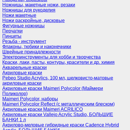
Ножницы, макетные ножи, резаки
Ножницы для рукоделия
Ножи макетные
Ножи раскройные, дисковые
Фигурные ножницы
Перчатки
Пинцеты
Резьба - инструмент
Флаконы, тюбики и наконечники
Швейные принадлежности
Электроинструменты для хобби и творчества
Краски, лаки, пасты, контуры, красители и др. химия
Акварельные краски
Акриловые краски
Pebeo Studio Acrylics, 100 мл, шелковисто-матовые
акриловые краски
Акриловые краски Maimeri Polycolor (Маймери
Поликолор)
Maimeri Polycolor, наборы
Maimeri Polycolor Reflect (с металлическим блеском)
Акриловые краски Maimeri ACRILICO
Акриловые краски Vallejo Acrylic Studio, БОЛЬШИЕ
БАНКИ 1 л
Акрилово-меловые гибридные краски Cadence Hybrid