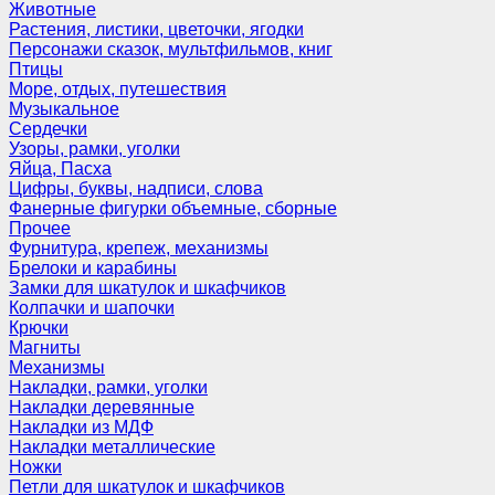
Животные
Растения, листики, цветочки, ягодки
Персонажи сказок, мультфильмов, книг
Птицы
Море, отдых, путешествия
Музыкальное
Сердечки
Узоры, рамки, уголки
Яйца, Пасха
Цифры, буквы, надписи, слова
Фанерные фигурки объемные, сборные
Прочее
Фурнитура, крепеж, механизмы
Брелоки и карабины
Замки для шкатулок и шкафчиков
Колпачки и шапочки
Крючки
Магниты
Механизмы
Накладки, рамки, уголки
Накладки деревянные
Накладки из МДФ
Накладки металлические
Ножки
Петли для шкатулок и шкафчиков