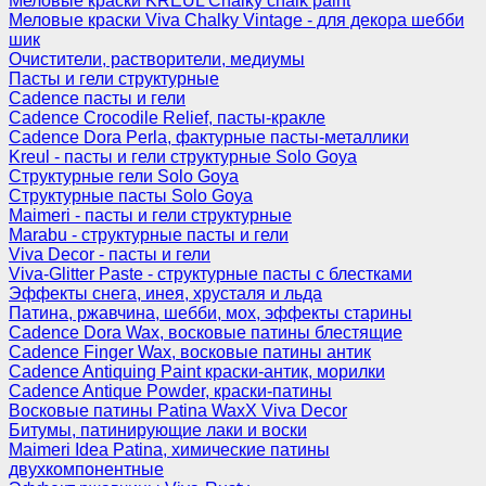
Меловые краски KREUL Chalky chalk paint
Меловые краски Viva Chalky Vintage - для декора шебби
шик
Очистители, растворители, медиумы
Пасты и гели структурные
Cadence пасты и гели
Cadence Crocodile Relief, пасты-кракле
Cadence Dora Perla, фактурные пасты-металлики
Kreul - пасты и гели структурные Solo Goya
Структурные гели Solo Goya
Структурные пасты Solo Goya
Maimeri - пасты и гели структурные
Marabu - структурные пасты и гели
Viva Decor - пасты и гели
Viva-Glitter Paste - структурные пасты с блестками
Эффекты снега, инея, хрусталя и льда
Патина, ржавчина, шебби, мох, эффекты старины
Cadence Dora Wax, восковые патины блестящие
Cadence Finger Wax, восковые патины антик
Сadence Antiquing Paint краски-антик, морилки
Cadence Antique Powder, краски-патины
Восковые патины Patina WaxX Viva Decor
Битумы, патинирующие лаки и воски
Maimeri Idea Patina, химические патины
двухкомпонентные