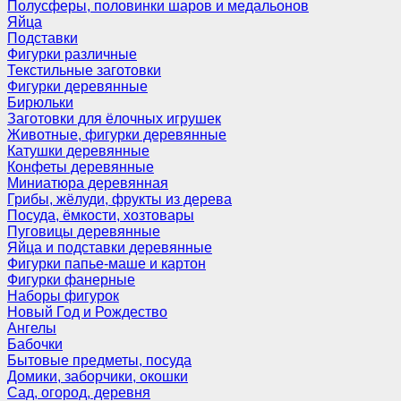
Полусферы, половинки шаров и медальонов
Яйца
Подставки
Фигурки различные
Текстильные заготовки
Фигурки деревянные
Бирюльки
Заготовки для ёлочных игрушек
Животные, фигурки деревянные
Катушки деревянные
Конфеты деревянные
Миниатюра деревянная
Грибы, жёлуди, фрукты из дерева
Посуда, ёмкости, хозтовары
Пуговицы деревянные
Яйца и подставки деревянные
Фигурки папье-маше и картон
Фигурки фанерные
Наборы фигурок
Новый Год и Рождество
Ангелы
Бабочки
Бытовые предметы, посуда
Домики, заборчики, окошки
Сад, огород, деревня