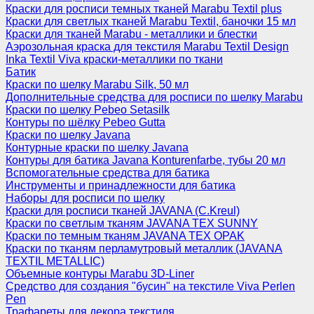
Краски для росписи темных тканей Marabu Textil plus
Краски для светлых тканей Marabu Textil, баночки 15 мл
Краски для тканей Marabu - металлики и блестки
Аэрозольная краска для текстиля Marabu Textil Design
Inka Textil Viva краски-металлики по ткани
Батик
Краски по шелку Marabu Silk, 50 мл
Дополнительные средства для росписи по шелку Marabu
Краски по шелку Pebeo Setasilk
Контуры по шёлку Pebeo Gutta
Краски по шелку Javana
Контурные краски по шелку Javana
Контуры для батика Javana Konturenfarbe, тубы 20 мл
Вспомогательные средства для батика
Инструменты и принадлежности для батика
Наборы для росписи по шелку
Краски для росписи тканей JAVANA (C.Kreul)
Краски по светлым тканям JAVANA TEX SUNNY
Краски по темным тканям JAVANA TEX OPAK
Краски по тканям перламутровый металлик (JAVANA
TEXTIL METALLIC)
Объемные контуры Marabu 3D-Liner
Средство для создания "бусин" на текстиле Viva Perlen
Pen
Трафареты для декора текстиля