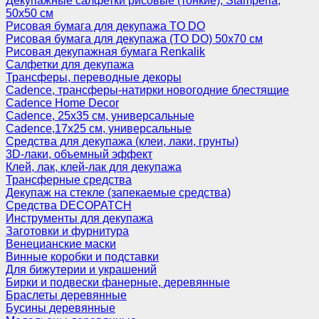
Декупажные салфетки рисовые (тонкие), Stamperia,
50х50 см
Рисовая бумага для декупажа TO DO
Рисовая бумага для декупажа (TO DO) 50х70 см
Рисовая декупажная бумага Renkalik
Салфетки для декупажа
Трансферы, переводные декоры
Cadence, трансферы-натирки новогодние блестящие
Cadence Home Decor
Cadence, 25х35 см, универсальные
Cadence,17х25 см, универсальные
Средства для декупажа (клеи, лаки, грунты)
3D-лаки, объемный эффект
Клей, лак, клей-лак для декупажа
Трансферные средства
Декупаж на стекле (запекаемые средства)
Средства DECOPATCH
Инструменты для декупажа
Заготовки и фурнитура
Венецианские маски
Винные коробки и подставки
Для бижутерии и украшений
Бирки и подвески фанерные, деревянные
Браслеты деревянные
Бусины деревянные