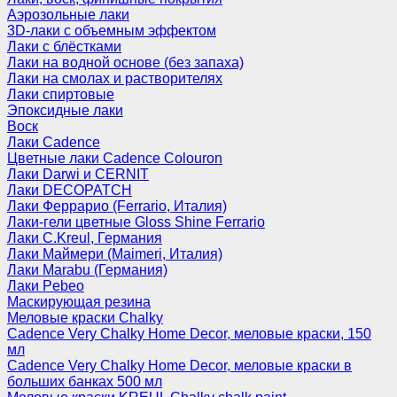
Аэрозольные лаки
3D-лаки с объемным эффектом
Лаки с блёстками
Лаки на водной основе (без запаха)
Лаки на смолах и растворителях
Лаки спиртовые
Эпоксидные лаки
Воск
Лаки Cadence
Цветные лаки Cadence Colouron
Лаки Darwi и CERNIT
Лаки DECOPATCH
Лаки Феррарио (Ferrario, Италия)
Лаки-гели цветные Gloss Shine Ferrario
Лаки C.Kreul, Германия
Лаки Маймери (Maimeri, Италия)
Лаки Marabu (Германия)
Лаки Pebeo
Маскирующая резина
Меловые краски Chalky
Cadence Very Chalky Home Decor, меловые краски, 150
мл
Cadence Very Chalky Home Decor, меловые краски в
больших банках 500 мл