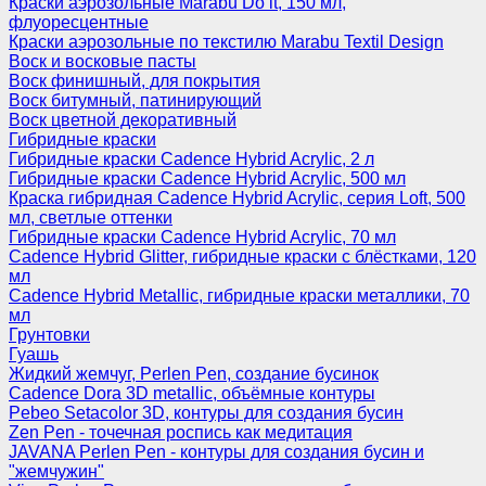
Краски аэрозольные Marabu Do it, 150 мл,
флуоресцентные
Краски аэрозольные по текстилю Marabu Textil Design
Воск и восковые пасты
Воск финишный, для покрытия
Воск битумный, патинирующий
Воск цветной декоративный
Гибридные краски
Гибридные краски Cadence Hybrid Acrylic, 2 л
Гибридные краски Cadence Hybrid Acrylic, 500 мл
Краска гибридная Cadence Hybrid Acrylic, серия Loft, 500
мл, светлые оттенки
Гибридные краски Cadence Hybrid Acrylic, 70 мл
Cadence Hybrid Glitter, гибридные краски с блёстками, 120
мл
Cadence Hybrid Metallic, гибридные краски металлики, 70
мл
Грунтовки
Гуашь
Жидкий жемчуг, Perlen Pen, создание бусинок
Cadence Dora 3D metallic, объёмные контуры
Pebeo Setacolor 3D, контуры для создания бусин
Zen Pen - точечная роспись как медитация
JAVANA Perlen Pen - контуры для создания бусин и
"жемчужин"