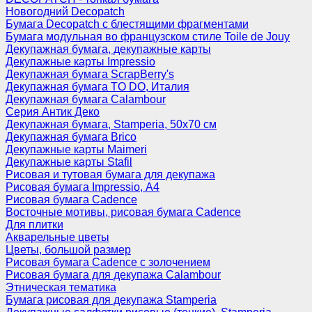
Новогодний Decopatch
Бумага Decopatch с блестящими фрагментами
Бумага модульная во французском стиле Toile de Jouy
Декупажная бумага, декупажные карты
Декупажные карты Impressio
Декупажная бумага ScrapBerry's
Декупажная бумага TO DO, Италия
Декупажная бумага Calambour
Серия Антик Деко
Декупажная бумага, Stamperia, 50х70 см
Декупажная бумага Brico
Декупажные карты Maimeri
Декупажные карты Stafil
Рисовая и тутовая бумага для декупажа
Рисовая бумага Impressio, А4
Рисовая бумага Cadence
Восточные мотивы, рисовая бумага Cadence
Для плитки
Акварельные цветы
Цветы, большой размер
Рисовая бумага Cadence c золочением
Рисовая бумага для декупажа Calambour
Этническая тематика
Бумага рисовая для декупажа Stamperia