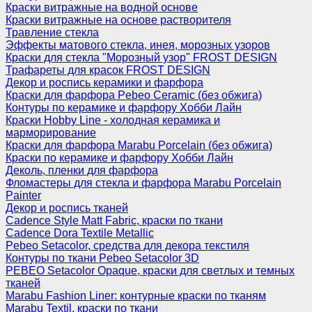
Краски витражные на водной основе
Краски витражные на основе растворителя
Травление стекла
Эффекты матового стекла, инея, морозных узоров
Краски для стекла "Морозный узор" FROST DESIGN
Трафареты для красок FROST DESIGN
Декор и роспись керамики и фарфора
Краски для фарфора Pebeo Ceramic (без обжига)
Контуры по керамике и фарфору Хобби Лайн
Краски Hobby Line - холодная керамика и
марморирование
Краски для фарфора Marabu Porcelain (без обжига)
Краски по керамике и фарфору Хобби Лайн
Деколь, пленки для фарфора
Фломастеры для стекла и фарфора Marabu Porcelain
Painter
Декор и роспись тканей
Cadence Style Matt Fabric, краски по ткани
Cadence Dora Textile Metallic
Pebeo Setacolor, средства для декора текстиля
Контуры по ткани Pebeo Setacolor 3D
PEBEO Setacolor Opaque, краски для светлых и темных
тканей
Marabu Fashion Liner: контурные краски по тканям
Marabu Textil, краски по ткани