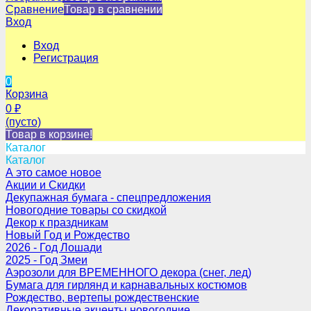
Сравнение
Товар в сравнении
Вход
Вход
Регистрация
0
Корзина
0
₽
(пусто)
Товар в корзине!
Каталог
Каталог
А это самое новое
Акции и Скидки
Декупажная бумага - спецпредложения
Новогодние товары со скидкой
Декор к праздникам
Новый Год и Рождество
2026 - Год Лошади
2025 - Год Змеи
Аэрозоли для ВРЕМЕННОГО декора (снег, лед)
Бумага для гирлянд и карнавальных костюмов
Рождество, вертепы рождественские
Декоративные акценты новогодние