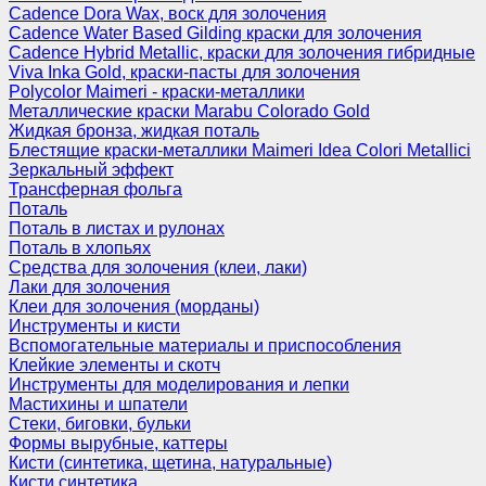
Cadence Dora Wax, воск для золочения
Cadence Water Based Gilding краски для золочения
Cadence Hybrid Metallic, краски для золочения гибридные
Viva Inka Gold, краски-пасты для золочения
Polycolor Maimeri - краски-металлики
Металлические краски Marabu Colorado Gold
Жидкая бронза, жидкая поталь
Блестящие краски-металлики Maimeri Idea Colori Metallici
Зеркальный эффект
Трансферная фольга
Поталь
Поталь в листах и рулонах
Поталь в хлопьях
Средства для золочения (клеи, лаки)
Лаки для золочения
Клеи для золочения (морданы)
Инструменты и кисти
Вспомогательные материалы и приспособления
Клейкие элементы и скотч
Инструменты для моделирования и лепки
Мастихины и шпатели
Стеки, биговки, бульки
Формы вырубные, каттеры
Кисти (синтетика, щетина, натуральные)
Кисти синтетика