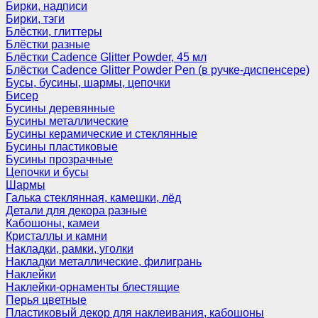
Бирки, надписи
Бирки, тэги
Блёстки, глиттеры
Блёстки разные
Блёстки Cadence Glitter Powder, 45 мл
Блёстки Cadence Glitter Powder Pen (в ручке-диспенсере)
Бусы, бусины, шармы, цепочки
Бисер
Бусины деревянные
Бусины металлические
Бусины керамические и стеклянные
Бусины пластиковые
Бусины прозрачные
Цепочки и бусы
Шармы
Галька стеклянная, камешки, лёд
Детали для декора разные
Кабошоны, камеи
Кристаллы и камни
Накладки, рамки, уголки
Накладки металлические, филигрань
Наклейки
Наклейки-орнаменты блестящие
Перья цветные
Пластиковый декор для наклеивания, кабошоны