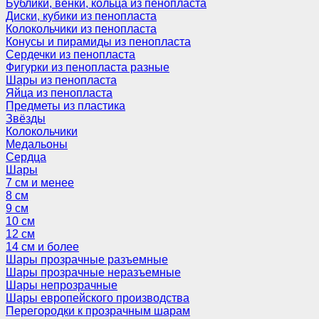
Бублики, венки, кольца из пенопласта
Диски, кубики из пенопласта
Колокольчики из пенопласта
Конусы и пирамиды из пенопласта
Сердечки из пенопласта
Фигурки из пенопласта разные
Шары из пенопласта
Яйца из пенопласта
Предметы из пластика
Звёзды
Колокольчики
Медальоны
Сердца
Шары
7 см и менее
8 см
9 см
10 см
12 см
14 см и более
Шары прозрачные разъемные
Шары прозрачные неразъемные
Шары непрозрачные
Шары европейского производства
Перегородки к прозрачным шарам