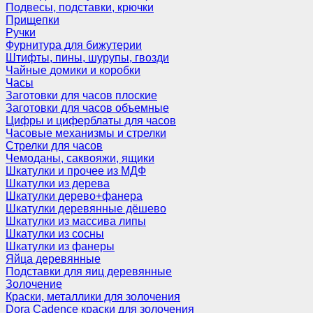
Подвесы, подставки, крючки
Прищепки
Ручки
Фурнитура для бижутерии
Штифты, пины, шурупы, гвозди
Чайные домики и коробки
Часы
Заготовки для часов плоские
Заготовки для часов объемные
Цифры и циферблаты для часов
Часовые механизмы и стрелки
Стрелки для часов
Чемоданы, саквояжи, ящики
Шкатулки и прочее из МДФ
Шкатулки из дерева
Шкатулки дерево+фанера
Шкатулки деревянные дёшево
Шкатулки из массива липы
Шкатулки из сосны
Шкатулки из фанеры
Яйца деревянные
Подставки для яиц деревянные
Золочение
Краски, металлики для золочения
Dora Cadence краски для золочения