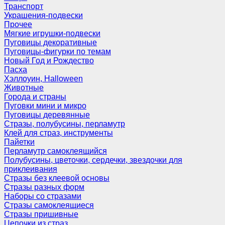
Транспорт
Украшения-подвески
Прочее
Мягкие игрушки-подвески
Пуговицы декоративные
Пуговицы-фигурки по темам
Новый Год и Рождество
Пасха
Хэллоуин, Halloween
Животные
Города и страны
Пуговки мини и микро
Пуговицы деревянные
Стразы, полубусины, перламутр
Клей для страз, инструменты
Пайетки
Перламутр самоклеящийся
Полубусины, цветочки, сердечки, звездочки для
приклеивания
Стразы без клеевой основы
Стразы разных форм
Наборы со стразами
Стразы самоклеящиеся
Стразы пришивные
Цепочки из страз