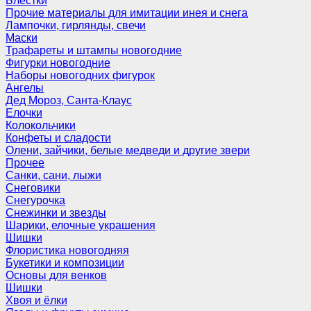
Блёстки
Прочие материалы для имитации инея и снега
Лампочки, гирлянды, свечи
Маски
Трафареты и штампы новогодние
Фигурки новогодние
Наборы новогодних фигурок
Ангелы
Дед Мороз, Санта-Клаус
Елочки
Колокольчики
Конфеты и сладости
Олени, зайчики, белые медведи и другие звери
Прочее
Санки, сани, лыжи
Снеговики
Снегурочка
Снежинки и звезды
Шарики, елочные украшения
Шишки
Флористика новогодняя
Букетики и композиции
Основы для венков
Шишки
Хвоя и ёлки