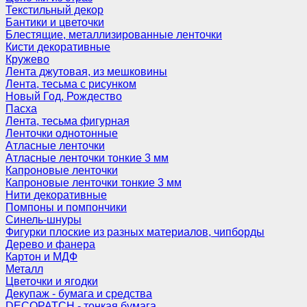
Текстильный декор
Бантики и цветочки
Блестящие, металлизированные ленточки
Кисти декоративные
Кружево
Лента джутовая, из мешковины
Лента, тесьма с рисунком
Новый Год, Рождество
Пасха
Лента, тесьма фигурная
Ленточки однотонные
Атласные ленточки
Атласные ленточки тонкие 3 мм
Капроновые ленточки
Капроновые ленточки тонкие 3 мм
Нити декоративные
Помпоны и помпончики
Синель-шнуры
Фигурки плоские из разных материалов, чипборды
Дерево и фанера
Картон и МДФ
Металл
Цветочки и ягодки
Декупаж - бумага и средства
DECOPATCH - тонкая бумага