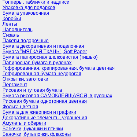
Топперы, таблички и надписи
Упаковка для подарков
Бумага упаковочная
Коробки
Ленты
Наполнитель
Сизаль
Пакеты подарочные
Бумага декоративная и поделочная
Бумага "МЯГКАЯ ТКАНЬ", Soft Paper
Бумага папиросная шелковистая (тишью)
Папиросная бумага в рулонах
Гофрированная, крепированная, бумага цветная
Гофрированная бумага недорогая
Открытки, заготовки
Пергамент
Рисовая и тутовая бумага
Бумага рисовая САМОКЛЕЯЩАЯСЯ, в рулонах
Рисовая бумага однотонная цветная
Фольга цветная
Бумага для живописи и графики
Декоративные элементы, украшения
Амулеты и обереги
Бабочки, букашки и птички
Баночки, бутылочки, флаконы