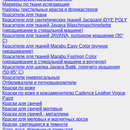
Маркеры по ткани исчезающие
Наборы текстильных красок и фломастеров
Красители для ткани
Красители для синтетических тканей Jacquard iDYE POLY
Красители для тканей Javana Waschmaschinefarbe
(окрашивание в стиральной машине)
Красители для тканей JAVANA, холодное крашение (30°
С)
Красители для тканей Marabu Easy Color (ручное
окрашивание)
Красители для тканей Marabu Fashion Color
(окрашивание в стиральной машине и вручную)
Красители для шелка Javana Batik, горячего крашения
(50-95° С)
Красители универсальные
Отбеливатели и пятновыводители
Краски по коже
Краски по коже и кожзаменителю Cadence Leather Vogue
Paint
Краски для свечей
Краски для свечей матовые
Краски для свечей - металлики
Краски для меловых и магнитных досок
Краски, светящиеся в темноте
Лаки, воск, финишные покрытия