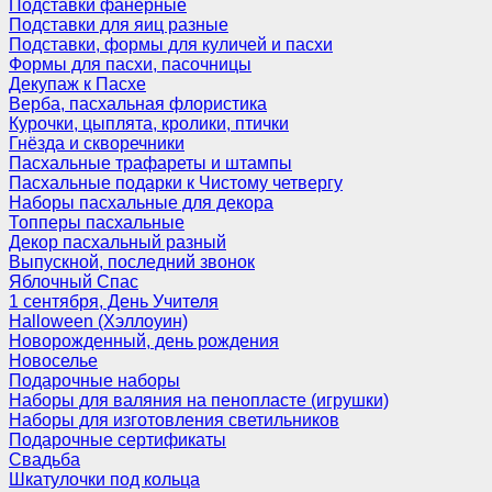
Подставки фанерные
Подставки для яиц разные
Подставки, формы для куличей и пасхи
Формы для пасхи, пасочницы
Декупаж к Пасхе
Верба, пасхальная флористика
Курочки, цыплята, кролики, птички
Гнёзда и скворечники
Пасхальные трафареты и штампы
Пасхальные подарки к Чистому четвергу
Наборы пасхальные для декора
Топперы пасхальные
Декор пасхальный разный
Выпускной, последний звонок
Яблочный Спас
1 сентября, День Учителя
Halloween (Хэллоуин)
Новорожденный, день рождения
Новоселье
Подарочные наборы
Наборы для валяния на пенопласте (игрушки)
Наборы для изготовления светильников
Подарочные сертификаты
Свадьба
Шкатулочки под кольца