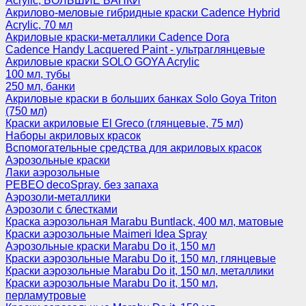
Acrylic, БОЛЬШИЕ БАНКИ
Акрилово-меловые гибридные краски Cadence Hybrid
Acrylic, 70 мл
Акриловые краски-металлики Cadence Dora
Cadence Handy Lacquered Paint - ультраглянцевые
Акриловые краски SOLO GOYA Acrylic
100 мл, тубы
250 мл, банки
Акриловые краски в больших банках Solo Goya Triton
(750 мл)
Краски акриловые El Greco (глянцевые, 75 мл)
Наборы акриловых красок
Вспомогательные средства для акриловых красок
Аэрозольные краски
Лаки аэрозольные
PEBEO decoSpray, без запаха
Аэрозоли-металлики
Аэрозоли с блестками
Краска аэрозольная Marabu Buntlack, 400 мл, матовые
Краски аэрозольные Maimeri Idea Spray
Аэрозольные краски Marabu Do it, 150 мл
Краски аэрозольные Marabu Do it, 150 мл, глянцевые
Краски аэрозольные Marabu Do it, 150 мл, металлики
Краски аэрозольные Marabu Do it, 150 мл,
перламутровые