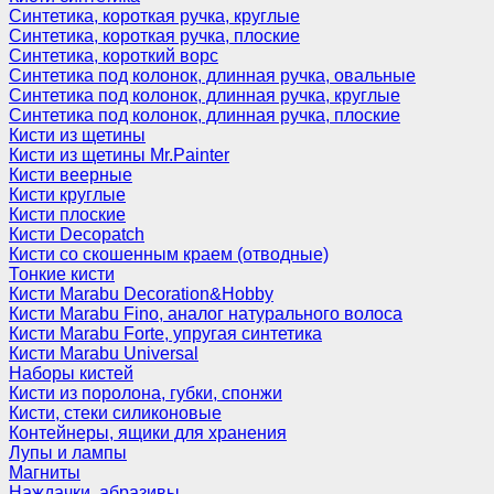
Синтетика, короткая ручка, круглые
Синтетика, короткая ручка, плоские
Синтетика, короткий ворс
Синтетика под колонок, длинная ручка, овальные
Синтетика под колонок, длинная ручка, круглые
Синтетика под колонок, длинная ручка, плоские
Кисти из щетины
Кисти из щетины Mr.Painter
Кисти веерные
Кисти круглые
Кисти плоские
Кисти Decopatch
Кисти со скошенным краем (отводные)
Тонкие кисти
Кисти Marabu Decoration&Hobby
Кисти Marabu Fino, аналог натурального волоса
Кисти Marabu Forte, упругая синтетика
Кисти Marabu Universal
Наборы кистей
Кисти из поролона, губки, спонжи
Кисти, стеки силиконовые
Контейнеры, ящики для хранения
Лупы и лампы
Магниты
Наждачки, абразивы