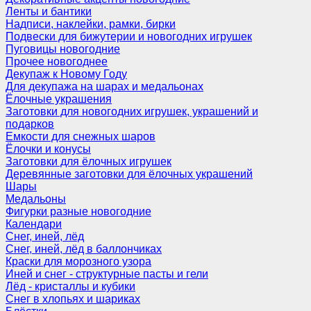
Ленты и бантики
Надписи, наклейки, рамки, бирки
Подвески для бижутерии и новогодних игрушек
Пуговицы новогодние
Прочее новогоднее
Декупаж к Новому Году
Для декупажа на шарах и медальонах
Ёлочные украшения
Заготовки для новогодних игрушек, украшений и
подарков
Емкости для снежных шаров
Ёлочки и конусы
Заготовки для ёлочных игрушек
Деревянные заготовки для ёлочных украшений
Шары
Медальоны
Фигурки разные новогодние
Календари
Снег, иней, лёд
Снег, иней, лёд в баллончиках
Краски для морозного узора
Иней и снег - структурные пасты и гели
Лёд - кристаллы и кубики
Снег в хлопьях и шариках