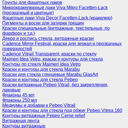
Грунты для фацетных лаков
Микрокракелюрные лаки Viva Mikro Facetten-Lack
(прозрачный и цветные)
Фацетные лаки Viva Decor Facetten-Lack (кракелюр)
Пигменты и воски для затирки трещин
Краски специальные (витражные, текстильные, по
фарфору и т.д.)
Декор и роспись стекла, витражные краски
Cadence Mirror Festival, краски для зеркал и прозрачных
поверхностей
Cadence Vitrail Transparent, краски по стеклу
Maimeri Idea Vetro, краски и контуры для стекла
Контуры по стеклу Maimeri Idea Vetro
Краски и контуры для стекла Marabu
Краски для стекла глянцевые Marabu GlasArt
Краски и контуры для стекла Pebeo
Краски витражные Pebeo Vitrail, без закрепления,
лаковые
Флаконы 45 мл
Флаконы 250 мл
Медиумы и добавки к Pebeo Vitrail
Краски и контуры для стекла под обжиг Pebeo Vitrea 160
Контуры витражные Pebeo Cerne relief
Витражная лента
Контуры витражные