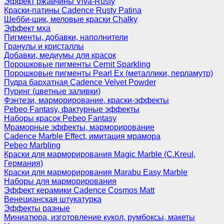
Эффект ржавчины Viva-Rusty
Краски-патины Cadence Rusty Patina
Шебби-шик, меловые краски Chalky
Эффект мха
Пигменты, добавки, наполнители
Гранулы и кристаллы
Добавки, медиумы для красок
Порошковые пигменты Cernit Sparkling
Порошковые пигменты Pearl Ex (металлики, перламутр)
Пудра бархатная Cadence Velvet Powder
Пуринг (цветные заливки)
Фэнтези, марморирование, краски-эффекты
Pebeo Fantasy, фактурные эффекты
Наборы красок Pebeo Fantasy
Мраморные эффекты, марморирование
Cadence Marble Effect, имитация мрамора
Pebeo Marbling
Краски для марморирования Magic Marble (C.Kreul,
Германия)
Краски для марморирования Marabu Easy Marble
Наборы для марморирования
Эффект керамики Cadence Cosmos Matt
Венецианская штукатурка
Эффекты разные
Миниатюра, изготовление кукол, румбоксы, макеты