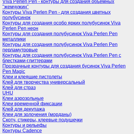
Viva Perlen Pen - контуры для создания объемных
"жемчужин"
Контуры Viva Perlen Pen - для создания цветных
полубусинок
Контуры для создания особо ярких полубусинок Viva
Perlen Pen неон
Контуры для создания полубусинок Viva Perlen Pen
металлики
Контуры для создания полубусинок Viva Perlen Pen
перламутровые
Контуры для создания полубусинок Viva Perlen Pen с
блестками-глиттерами
Прозрачные контуры для создания бусинок Viva Perlen
Pen Magic
Клеи и клеящие пистолеты
Клей для творчества универсальный
Клей для страз
UHU
Клеи аэрозольные
Клеи временной фиксации
Клей для декупажа
Клеи для золочения (морданы)
Скотч, стикеры, клеевые подушечки
Контуры и рельефы
Контуры Cadence