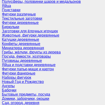
Полусферы, половинки шаров и медальонов
Яйца
Подставки
Фигурки различные
Текстильные заготовки
Фигурки деревянные
Бирюльки
Заготовки для ёлочных игрушек
Животные, фигурки деревянные
Катушки деревянные
Конфеты деревянные
Миниатюра деревянная
Грибы, жёлуди, фрукты из дерева
Посуда, ёмкости, хозтовары
Пуговицы деревянные
Яйца и подставки деревянные
Фигурки папье-маше и картон
Фигурки фанерные
Наборы фигурок
Новый Год и Рождество
Ангелы
Бабочки
Бытовые предметы, посуда
Домики, заборчики, окошки
Сад, огород, деревня