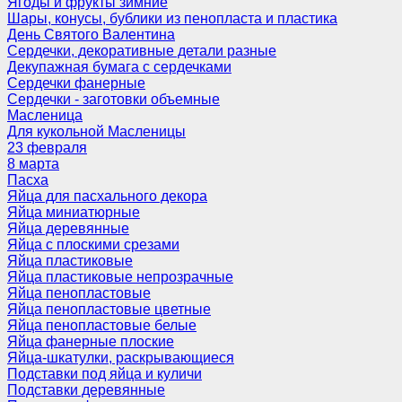
Ягоды и фрукты зимние
Шары, конусы, бублики из пенопласта и пластика
День Святого Валентина
Сердечки, декоративные детали разные
Декупажная бумага с сердечками
Сердечки фанерные
Сердечки - заготовки объемные
Масленица
Для кукольной Масленицы
23 февраля
8 марта
Пасха
Яйца для пасхального декора
Яйца миниатюрные
Яйца деревянные
Яйца с плоскими срезами
Яйца пластиковые
Яйца пластиковые непрозрачные
Яйца пенопластовые
Яйца пенопластовые цветные
Яйца пенопластовые белые
Яйца фанерные плоские
Яйца-шкатулки, раскрывающиеся
Подставки под яйца и куличи
Подставки деревянные