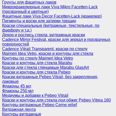
Грунты для фацетных лаков
Микрокракелюрные лаки Viva Mikro Facetten-Lack
(прозрачный и цветные)
Фацетные лаки Viva Decor Facetten-Lack (кракелюр)
Пигменты и воски для затирки трещин
Краски специальные (витражные, текстильные, по
фарфору и т.д.)
Декор и роспись стекла, витражные краски
Cadence Mirror Festival, краски для зеркал и прозрачных
поверхностей
Cadence Vitrail Transparent, краски по стеклу
Maimeri Idea Vetro, краски и контуры для стекла
Контуры по стеклу Maimeri Idea Vetro
Краски и контуры для стекла Marabu
Краски для стекла глянцевые Marabu GlasArt
Краски и контуры для стекла Pebeo
Краски витражные Pebeo Vitrail, без закрепления,
лаковые
Флаконы 45 мл
Флаконы 250 мл
Медиумы и добавки к Pebeo Vitrail
Краски и контуры для стекла под обжиг Pebeo Vitrea 160
Контуры витражные Pebeo Cerne relief
Витражная лента
Контуры витражные