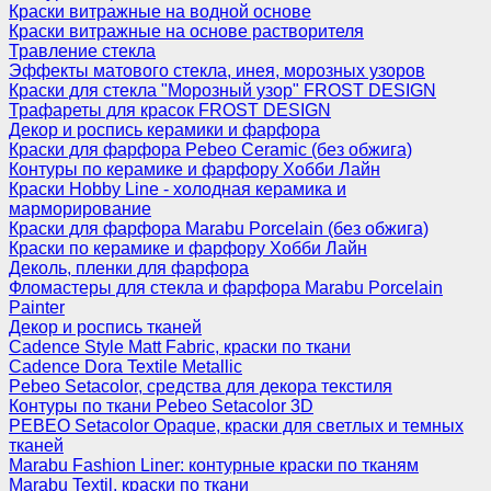
Краски витражные на водной основе
Краски витражные на основе растворителя
Травление стекла
Эффекты матового стекла, инея, морозных узоров
Краски для стекла "Морозный узор" FROST DESIGN
Трафареты для красок FROST DESIGN
Декор и роспись керамики и фарфора
Краски для фарфора Pebeo Ceramic (без обжига)
Контуры по керамике и фарфору Хобби Лайн
Краски Hobby Line - холодная керамика и
марморирование
Краски для фарфора Marabu Porcelain (без обжига)
Краски по керамике и фарфору Хобби Лайн
Деколь, пленки для фарфора
Фломастеры для стекла и фарфора Marabu Porcelain
Painter
Декор и роспись тканей
Cadence Style Matt Fabric, краски по ткани
Cadence Dora Textile Metallic
Pebeo Setacolor, средства для декора текстиля
Контуры по ткани Pebeo Setacolor 3D
PEBEO Setacolor Opaque, краски для светлых и темных
тканей
Marabu Fashion Liner: контурные краски по тканям
Marabu Textil, краски по ткани