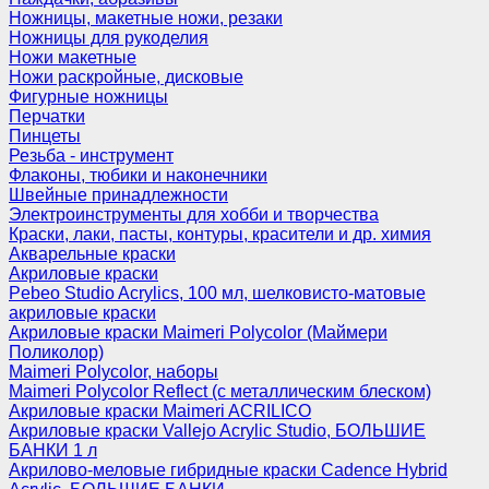
Ножницы, макетные ножи, резаки
Ножницы для рукоделия
Ножи макетные
Ножи раскройные, дисковые
Фигурные ножницы
Перчатки
Пинцеты
Резьба - инструмент
Флаконы, тюбики и наконечники
Швейные принадлежности
Электроинструменты для хобби и творчества
Краски, лаки, пасты, контуры, красители и др. химия
Акварельные краски
Акриловые краски
Pebeo Studio Acrylics, 100 мл, шелковисто-матовые
акриловые краски
Акриловые краски Maimeri Polycolor (Маймери
Поликолор)
Maimeri Polycolor, наборы
Maimeri Polycolor Reflect (с металлическим блеском)
Акриловые краски Maimeri ACRILICO
Акриловые краски Vallejo Acrylic Studio, БОЛЬШИЕ
БАНКИ 1 л
Акрилово-меловые гибридные краски Cadence Hybrid