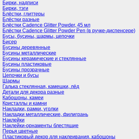
Бирки, надписи
Бирки, тэги
Блёстки, глиттеры
Блёстки разные
Блёстки Cadence Glitter Powder, 45 мл
Блёстки Cadence Glitter Powder Pen (в ручке-диспенсере)
Бусы, бусины, шармы, цепочки
Бисер
Бусины деревянные
Бусины металлические
Бусины керамические и стеклянные
Бусины пластиковые
Бусины прозрачные
Цепочки и бусы
Шармы
Галька стеклянная, камешки, лёд
Детали для декора разные
Кабошоны, камеи
Кристаллы и камни
Накладки, рамки, уголки
Накладки металлические, филигрань
Наклейки
Наклейки-орнаменты блестящие
Перья цветные
Пластиковый декор для наклеивания, кабошоны