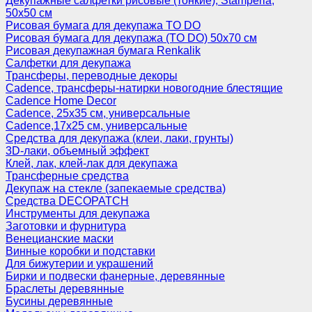
Декупажные салфетки рисовые (тонкие), Stamperia,
50х50 см
Рисовая бумага для декупажа TO DO
Рисовая бумага для декупажа (TO DO) 50х70 см
Рисовая декупажная бумага Renkalik
Салфетки для декупажа
Трансферы, переводные декоры
Cadence, трансферы-натирки новогодние блестящие
Cadence Home Decor
Cadence, 25х35 см, универсальные
Cadence,17х25 см, универсальные
Средства для декупажа (клеи, лаки, грунты)
3D-лаки, объемный эффект
Клей, лак, клей-лак для декупажа
Трансферные средства
Декупаж на стекле (запекаемые средства)
Средства DECOPATCH
Инструменты для декупажа
Заготовки и фурнитура
Венецианские маски
Винные коробки и подставки
Для бижутерии и украшений
Бирки и подвески фанерные, деревянные
Браслеты деревянные
Бусины деревянные