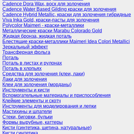
Cadence Dora Wax, воск для золочения
Cadence Water Based Gilding краски для золочения
Cadence Hybrid Metallic, краски для золочения гибридные
Viva Inka Gold, краски-пасты для золочения
Polycolor Maimeri - краски-металлики
Металлические краски Marabu Colorado Gold
Жидкая бронза, жидкая поталь
Блестящие краски-металлики Maimeri Idea Colori Metallici
Зеркальный эффект
Трансферная фольга
Поталь
Поталь в листах и рулонах
Поталь в хлопьях
Средства для золочения (клеи, лаки)
Лаки для золочения
Клеи для золочения (морданы)
Инструменты и кисти
Вспомогательные материалы и приспособления
Клейкие элементы и скотч
Инструменты для моделирования и лепки
Мастихины и шпатели
Стеки, биговки, бульки
Формы вырубные, каттеры
Кисти (синтетика, щетина, натуральные)
Кисти синтетика