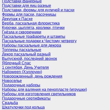
Подставки фанерные
Подставки для яиц разные
Подставки, формы для куличей и пасхи
Формы для пасхи, пасочницы
Декупаж к Пасхе
Верба, пасхальная флористика
Курочки, цыплята, кролики, птички
Гнёзда и скворечники
Пасхальные трафареты и штампы
Пасхальные подарки к Чистому четвергу
Наборы пасхальные для декора
Топперы пасхальные
Декор пасхальный разный
Выпускной, последний звонок
Яблочный Спас
1 сентября, День Учителя
Halloween (Хэллоуин)
Новорожденный, день рождения
Новоселье
Подарочные наборы
Наборы для валяния на пенопласте (игрушки)
Наборы для изготовления светильников
Подарочные сертификаты
Свадьба
Шкатулочки под кольца