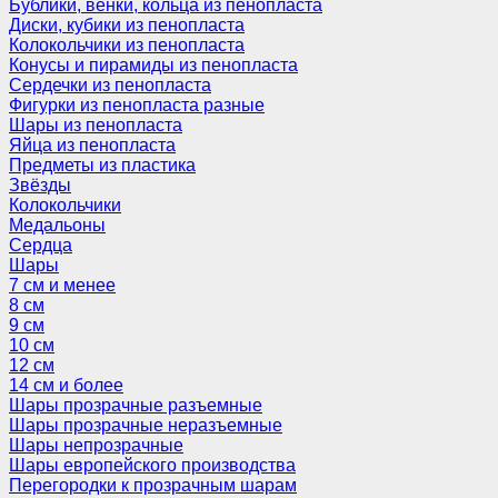
Бублики, венки, кольца из пенопласта
Диски, кубики из пенопласта
Колокольчики из пенопласта
Конусы и пирамиды из пенопласта
Сердечки из пенопласта
Фигурки из пенопласта разные
Шары из пенопласта
Яйца из пенопласта
Предметы из пластика
Звёзды
Колокольчики
Медальоны
Сердца
Шары
7 см и менее
8 см
9 см
10 см
12 см
14 см и более
Шары прозрачные разъемные
Шары прозрачные неразъемные
Шары непрозрачные
Шары европейского производства
Перегородки к прозрачным шарам