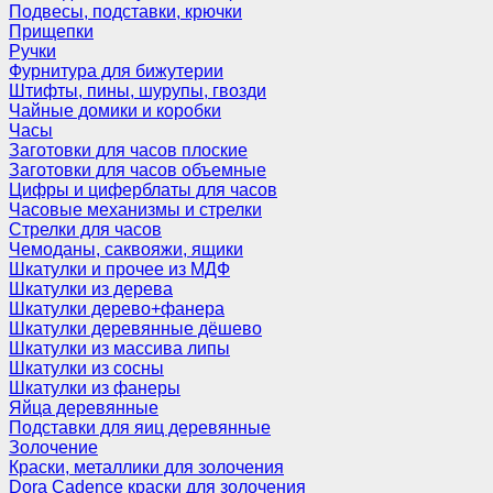
Подвесы, подставки, крючки
Прищепки
Ручки
Фурнитура для бижутерии
Штифты, пины, шурупы, гвозди
Чайные домики и коробки
Часы
Заготовки для часов плоские
Заготовки для часов объемные
Цифры и циферблаты для часов
Часовые механизмы и стрелки
Стрелки для часов
Чемоданы, саквояжи, ящики
Шкатулки и прочее из МДФ
Шкатулки из дерева
Шкатулки дерево+фанера
Шкатулки деревянные дёшево
Шкатулки из массива липы
Шкатулки из сосны
Шкатулки из фанеры
Яйца деревянные
Подставки для яиц деревянные
Золочение
Краски, металлики для золочения
Dora Cadence краски для золочения