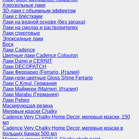
Аэрозольные лаки
3D-лаки с объемным эффектом
Лаки с блёстками
Лаки на водной основе (без запаха)
Лаки на смолах и растворителях
Лаки спиртовые
Эпоксидные лаки
Воск
Лаки Cadence
Цветные лаки Cadence Colouron
Лаки Darwi и CERNIT
Лаки DECOPATCH
Лаки Феррарио (Ferrario, Италия)
Лаки-гели цветные Gloss Shine Ferrario
Лаки C.Kreul, Германия
Лаки Маймери (Maimeri, Италия)
Лаки Marabu (Германия)
Лаки Pebeo
Маскирующая резина
Меловые краски Chalky
Cadence Very Chalky Home Decor, меловые краски, 150
мл
Cadence Very Chalky Home Decor, меловые краски в
больших банках 500 мл