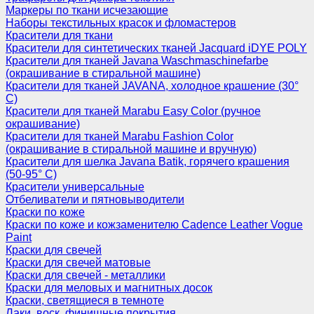
Маркеры по ткани исчезающие
Наборы текстильных красок и фломастеров
Красители для ткани
Красители для синтетических тканей Jacquard iDYE POLY
Красители для тканей Javana Waschmaschinefarbe
(окрашивание в стиральной машине)
Красители для тканей JAVANA, холодное крашение (30°
С)
Красители для тканей Marabu Easy Color (ручное
окрашивание)
Красители для тканей Marabu Fashion Color
(окрашивание в стиральной машине и вручную)
Красители для шелка Javana Batik, горячего крашения
(50-95° С)
Красители универсальные
Отбеливатели и пятновыводители
Краски по коже
Краски по коже и кожзаменителю Cadence Leather Vogue
Paint
Краски для свечей
Краски для свечей матовые
Краски для свечей - металлики
Краски для меловых и магнитных досок
Краски, светящиеся в темноте
Лаки, воск, финишные покрытия