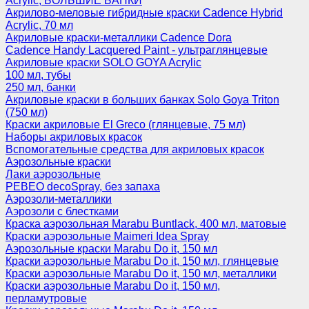
Acrylic, БОЛЬШИЕ БАНКИ
Акрилово-меловые гибридные краски Cadence Hybrid
Acrylic, 70 мл
Акриловые краски-металлики Cadence Dora
Cadence Handy Lacquered Paint - ультраглянцевые
Акриловые краски SOLO GOYA Acrylic
100 мл, тубы
250 мл, банки
Акриловые краски в больших банках Solo Goya Triton
(750 мл)
Краски акриловые El Greco (глянцевые, 75 мл)
Наборы акриловых красок
Вспомогательные средства для акриловых красок
Аэрозольные краски
Лаки аэрозольные
PEBEO decoSpray, без запаха
Аэрозоли-металлики
Аэрозоли с блестками
Краска аэрозольная Marabu Buntlack, 400 мл, матовые
Краски аэрозольные Maimeri Idea Spray
Аэрозольные краски Marabu Do it, 150 мл
Краски аэрозольные Marabu Do it, 150 мл, глянцевые
Краски аэрозольные Marabu Do it, 150 мл, металлики
Краски аэрозольные Marabu Do it, 150 мл,
перламутровые