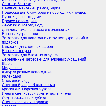
Ленты и бантики
Надписи, наклейки, рамки, бирки
Подвески для бижутерии и новогодних игрушек
Пуговицы новогодние
Прочее новогоднее
Декупаж к Новому Году
Для декупажа на шарах и медальонах
Ёлочные украшения
Заготовки для новогодних игрушек, украшений и
подарков
Емкости для снежных шаров
Ёлочки и конусы
Заготовки для ёлочных игрушек
Деревянные заготовки для ёлочных украшений
Шары
Медальоны
Фигурки разные новогодние
Календари
Снег, иней, лёд
Снег, иней, лёд в баллончиках
Краски для морозного узора
Иней и снег - структурные пасты и гели
Лёд - кристаллы и кубики
Снег в хлопьях и шариках