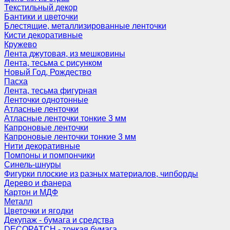
Текстильный декор
Бантики и цветочки
Блестящие, металлизированные ленточки
Кисти декоративные
Кружево
Лента джутовая, из мешковины
Лента, тесьма с рисунком
Новый Год, Рождество
Пасха
Лента, тесьма фигурная
Ленточки однотонные
Атласные ленточки
Атласные ленточки тонкие 3 мм
Капроновые ленточки
Капроновые ленточки тонкие 3 мм
Нити декоративные
Помпоны и помпончики
Синель-шнуры
Фигурки плоские из разных материалов, чипборды
Дерево и фанера
Картон и МДФ
Металл
Цветочки и ягодки
Декупаж - бумага и средства
DECOPATCH - тонкая бумага