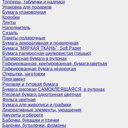
Топперы, таблички и надписи
Упаковка для подарков
Бумага упаковочная
Коробки
Ленты
Наполнитель
Сизаль
Пакеты подарочные
Бумага декоративная и поделочная
Бумага "МЯГКАЯ ТКАНЬ", Soft Paper
Бумага папиросная шелковистая (тишью)
Папиросная бумага в рулонах
Гофрированная, крепированная, бумага цветная
Гофрированная бумага недорогая
Открытки, заготовки
Пергамент
Рисовая и тутовая бумага
Бумага рисовая САМОКЛЕЯЩАЯСЯ, в рулонах
Рисовая бумага однотонная цветная
Фольга цветная
Бумага для живописи и графики
Декоративные элементы, украшения
Амулеты и обереги
Бабочки, букашки и птички
Баночки, бутылочки, флаконы