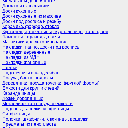
Медальоны деревянные
Домики и скворечники
Доски кухонные
Доски кухонные из массива
Доски под роспись и резьбу
Керамика, фарфор, стекло
Купюрницы, визитницы, журнальницы, календари
Лампочки, гирлянды, свечи
Магнитики для декорирования
Накладки, панно, доски под роспись
Накладки деревянные
Накладки из МДФ
Накладки фанерные
Плитки
Подсвечники и канделябры
Посуда, банки, подносы
Деревянная посуда точеная (круглой формы)
Емкости для круп и специй
Карандашницы
Ложки деревянные
Металлическая посуда и емкости
Подносы, тарелки, конфетницы
Салфетницы
Полочки, шкафчики, ключницы, вешалки
Предметы из пенопласта