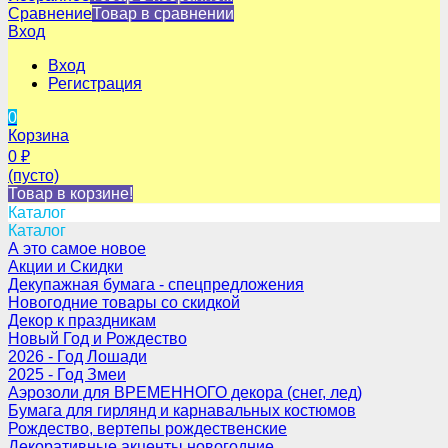
Сравнение
Товар в сравнении
Вход
Вход
Регистрация
0
Корзина
0
₽
(пусто)
Товар в корзине!
Каталог
Каталог
А это самое новое
Акции и Скидки
Декупажная бумага - спецпредложения
Новогодние товары со скидкой
Декор к праздникам
Новый Год и Рождество
2026 - Год Лошади
2025 - Год Змеи
Аэрозоли для ВРЕМЕННОГО декора (снег, лед)
Бумага для гирлянд и карнавальных костюмов
Рождество, вертепы рождественские
Декоративные акценты новогодние