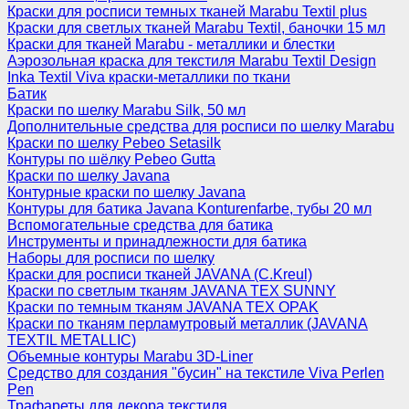
Краски для росписи темных тканей Marabu Textil plus
Краски для светлых тканей Marabu Textil, баночки 15 мл
Краски для тканей Marabu - металлики и блестки
Аэрозольная краска для текстиля Marabu Textil Design
Inka Textil Viva краски-металлики по ткани
Батик
Краски по шелку Marabu Silk, 50 мл
Дополнительные средства для росписи по шелку Marabu
Краски по шелку Pebeo Setasilk
Контуры по шёлку Pebeo Gutta
Краски по шелку Javana
Контурные краски по шелку Javana
Контуры для батика Javana Konturenfarbe, тубы 20 мл
Вспомогательные средства для батика
Инструменты и принадлежности для батика
Наборы для росписи по шелку
Краски для росписи тканей JAVANA (C.Kreul)
Краски по светлым тканям JAVANA TEX SUNNY
Краски по темным тканям JAVANA TEX OPAK
Краски по тканям перламутровый металлик (JAVANA
TEXTIL METALLIC)
Объемные контуры Marabu 3D-Liner
Средство для создания "бусин" на текстиле Viva Perlen
Pen
Трафареты для декора текстиля