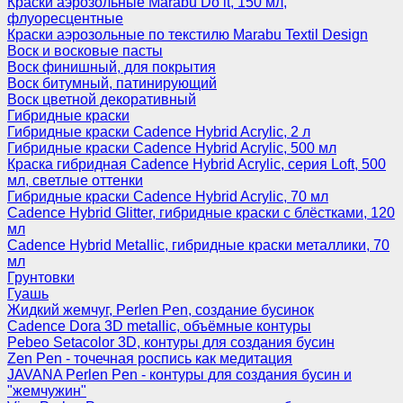
Краски аэрозольные Marabu Do it, 150 мл,
флуоресцентные
Краски аэрозольные по текстилю Marabu Textil Design
Воск и восковые пасты
Воск финишный, для покрытия
Воск битумный, патинирующий
Воск цветной декоративный
Гибридные краски
Гибридные краски Cadence Hybrid Acrylic, 2 л
Гибридные краски Cadence Hybrid Acrylic, 500 мл
Краска гибридная Cadence Hybrid Acrylic, серия Loft, 500
мл, светлые оттенки
Гибридные краски Cadence Hybrid Acrylic, 70 мл
Cadence Hybrid Glitter, гибридные краски с блёстками, 120
мл
Cadence Hybrid Metallic, гибридные краски металлики, 70
мл
Грунтовки
Гуашь
Жидкий жемчуг, Perlen Pen, создание бусинок
Cadence Dora 3D metallic, объёмные контуры
Pebeo Setacolor 3D, контуры для создания бусин
Zen Pen - точечная роспись как медитация
JAVANA Perlen Pen - контуры для создания бусин и
"жемчужин"