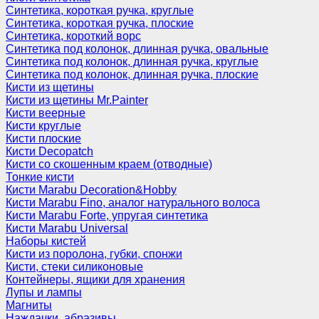
Синтетика, короткая ручка, круглые
Синтетика, короткая ручка, плоские
Синтетика, короткий ворс
Синтетика под колонок, длинная ручка, овальные
Синтетика под колонок, длинная ручка, круглые
Синтетика под колонок, длинная ручка, плоские
Кисти из щетины
Кисти из щетины Mr.Painter
Кисти веерные
Кисти круглые
Кисти плоские
Кисти Decopatch
Кисти со скошенным краем (отводные)
Тонкие кисти
Кисти Marabu Decoration&Hobby
Кисти Marabu Fino, аналог натурального волоса
Кисти Marabu Forte, упругая синтетика
Кисти Marabu Universal
Наборы кистей
Кисти из поролона, губки, спонжи
Кисти, стеки силиконовые
Контейнеры, ящики для хранения
Лупы и лампы
Магниты
Наждачки, абразивы