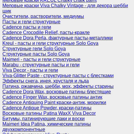
Меловые краски KREUL Chalky chalk paint
Меловые краски Viva Chalky Vintage - для декора шебби
шик
Очистители, растворители, медиумы
Пасты и гели структурные
Cadence пасты и гели
Cadence Crocodile Relief, пасты-кракле
Cadence Dora Perla, фактурные пасты-металлики
Kreul - пасты и гели структурные Solo Goya
Структурные гели Solo Goya
Структурные пасты Solo Goya
Maimeri - пасты и гели структурные
Marabu - структурные пасты и гели
Viva Decor - пасты и гели
Viva-Glitter Paste - структурные пасты с блестками
Эффекты снега, инея, хрусталя и льда
Патина, ржавчина, шебби, мох, эффекты старины
Cadence Dora Wax, восковые патины блестящие
Cadence Finger Wax, восковые патины антик
Сadence Antiquing Paint краски-антик, морилки
Cadence Antique Powder, краски-патины
Восковые патины Patina WaxX Viva Decor
Битумы, патинирующие лаки и воски
Maimeri Idea Patina, химические патины
двухкомпонентные