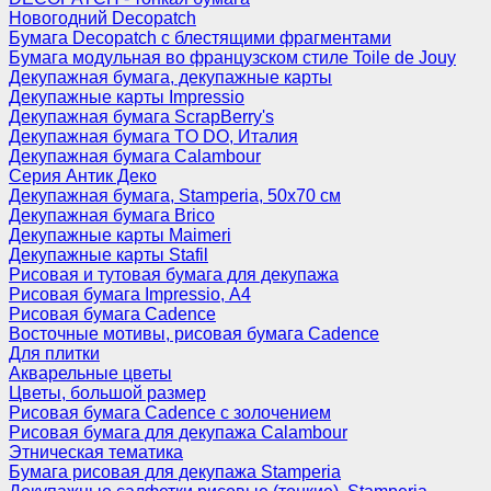
Новогодний Decopatch
Бумага Decopatch с блестящими фрагментами
Бумага модульная во французском стиле Toile de Jouy
Декупажная бумага, декупажные карты
Декупажные карты Impressio
Декупажная бумага ScrapBerry's
Декупажная бумага TO DO, Италия
Декупажная бумага Calambour
Серия Антик Деко
Декупажная бумага, Stamperia, 50х70 см
Декупажная бумага Brico
Декупажные карты Maimeri
Декупажные карты Stafil
Рисовая и тутовая бумага для декупажа
Рисовая бумага Impressio, А4
Рисовая бумага Cadence
Восточные мотивы, рисовая бумага Cadence
Для плитки
Акварельные цветы
Цветы, большой размер
Рисовая бумага Cadence c золочением
Рисовая бумага для декупажа Calambour
Этническая тематика
Бумага рисовая для декупажа Stamperia