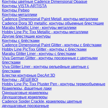
Контуры цветные Cadence Dimensional Opaque
Контуры VISTA-ARTISTA
Контуры Pebeo
Контуры-металлики
Cadence Dimensional Paint Metall, контуры-металлики
Cadence Dora 3D metallic, контуры объемные блестящие
Marabu Metallic Liner - контуры металлики
Hobby Line Pic Tixx Metallic - контуры-металлики
Другие блестящие контуры
Контуры с блёстками
Cadence Dimensional Paint Glitter - контуры с блёстками
Hobby Line PicTixx Glitter - контуры с блестками
Marabu Glitter Liner - контуры с блестками
Viva German Glitter - контуры прозрачные с цветными
блестками
Viva Glitter Liner - контуры рельефные цветные с
блестками
Блестки контурные DecArt 3D
Контуры - ДЁШЕВО!
Hobby Line Pic Tixx Pluster Pen - контуры термообъемные
Кракелюры, фацетные лаки
Одношаговые кракелюры
Двухшаговые кракелюры
Cadence Spider Crackle, кракелюры цветные
двухшаговые прозрачные