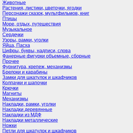
Животные
Растения, листики, цветочки, ягодки
Персонажи сказок, мультфильмов, книг
Птицы
Море, отдых, путешествия
Музыкальное
Сердечки
Узоры, рамки, уголки
Яйца, Пасха
Цифры, буквы, надписи, слова
Фанерные фигурки объемные, сборные
Прочее
Фурнитура, крепеж, механизмы
Брелоки и карабины
Замки для шкатулок и шкафчиков
Колпачки и шапочки
Крючки
Магниты
Механизмы
Накладки, рамки, уголки
Накладки деревянные
Накладки из МДФ
Накладки металлические
Ножки
Петли для шкатулок и шкафчиков