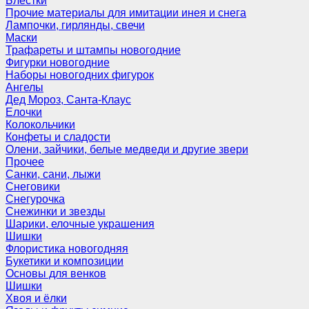
Блёстки
Прочие материалы для имитации инея и снега
Лампочки, гирлянды, свечи
Маски
Трафареты и штампы новогодние
Фигурки новогодние
Наборы новогодних фигурок
Ангелы
Дед Мороз, Санта-Клаус
Елочки
Колокольчики
Конфеты и сладости
Олени, зайчики, белые медведи и другие звери
Прочее
Санки, сани, лыжи
Снеговики
Снегурочка
Снежинки и звезды
Шарики, елочные украшения
Шишки
Флористика новогодняя
Букетики и композиции
Основы для венков
Шишки
Хвоя и ёлки