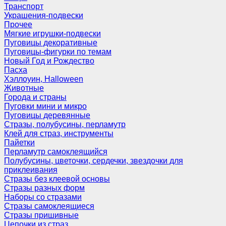
Транспорт
Украшения-подвески
Прочее
Мягкие игрушки-подвески
Пуговицы декоративные
Пуговицы-фигурки по темам
Новый Год и Рождество
Пасха
Хэллоуин, Halloween
Животные
Города и страны
Пуговки мини и микро
Пуговицы деревянные
Стразы, полубусины, перламутр
Клей для страз, инструменты
Пайетки
Перламутр самоклеящийся
Полубусины, цветочки, сердечки, звездочки для
приклеивания
Стразы без клеевой основы
Стразы разных форм
Наборы со стразами
Стразы самоклеящиеся
Стразы пришивные
Цепочки из страз