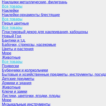
Накладки металлические, филигрань
Все товары
Наклейки
Наклейки-орнаменты блестящие
Все товары
Перья цветные
Все товары
Пластиковый декор для наклеивания, кабошоны
Новый Год
Бантики и т.д.
Бабочки, стрекозы, насекомые
Цветы и растения
Море
Животные
Все товары
Подвески
Бубенчики и колокольчики
Бытовые и хозяйственные предметы, инструменты, посуд
Детские предметы
Домики и здания
Животные
Ключи и замки
Листики, цветочки, ягодки, плоды
Море
Музыкальные инструменты