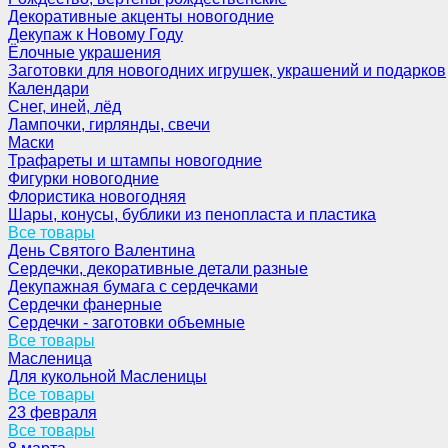
Декоративные акценты новогодние
Декупаж к Новому Году
Ёлочные украшения
Заготовки для новогодних игрушек, украшений и подарков
Календари
Снег, иней, лёд
Лампочки, гирлянды, свечи
Маски
Трафареты и штампы новогодние
Фигурки новогодние
Флористика новогодняя
Шары, конусы, бублики из пенопласта и пластика
Все товары
День Святого Валентина
Сердечки, декоративные детали разные
Декупажная бумага с сердечками
Сердечки фанерные
Сердечки - заготовки объемные
Все товары
Масленица
Для кукольной Масленицы
Все товары
23 февраля
Все товары