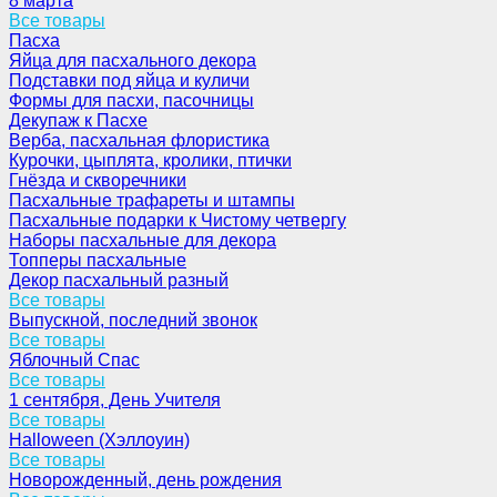
8 марта
Все товары
Пасха
Яйца для пасхального декора
Подставки под яйца и куличи
Формы для пасхи, пасочницы
Декупаж к Пасхе
Верба, пасхальная флористика
Курочки, цыплята, кролики, птички
Гнёзда и скворечники
Пасхальные трафареты и штампы
Пасхальные подарки к Чистому четвергу
Наборы пасхальные для декора
Топперы пасхальные
Декор пасхальный разный
Все товары
Выпускной, последний звонок
Все товары
Яблочный Спас
Все товары
1 сентября, День Учителя
Все товары
Halloween (Хэллоуин)
Все товары
Новорожденный, день рождения