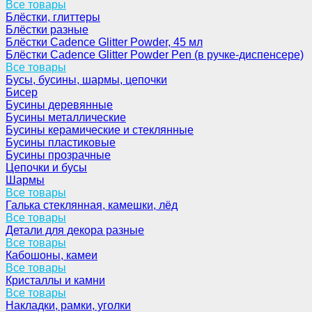
Все товары
Блёстки, глиттеры
Блёстки разные
Блёстки Cadence Glitter Powder, 45 мл
Блёстки Cadence Glitter Powder Pen (в ручке-диспенсере)
Все товары
Бусы, бусины, шармы, цепочки
Бисер
Бусины деревянные
Бусины металлические
Бусины керамические и стеклянные
Бусины пластиковые
Бусины прозрачные
Цепочки и бусы
Шармы
Все товары
Галька стеклянная, камешки, лёд
Все товары
Детали для декора разные
Все товары
Кабошоны, камеи
Все товары
Кристаллы и камни
Все товары
Накладки, рамки, уголки