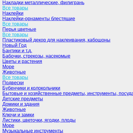
Накладки металлические, филигрань
Все товары
Наклейки
Наклейки-орнаменты блестящие
Все товары
Перья цветные
Все товары
Пластиковый декор для наклеивания, кабошоны
Новый Год
Бантики и т.д.
Бабочки, стрекозы, насекомые
Цветы и растения
Море
Животные
Все товары
Подвески
Бубенчики и колокольчики
Бытовые и хозяйственные предметы, инструменты, посуд
Детские предметы
Домики и здания
Животные
Ключи и замки
Листики, цветочки, ягодки, плоды
Море
Музыкальные инструменты