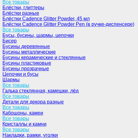
Все товары
Блёстки, глиттеры
Блёстки разные
Блёстки Cadence Glitter Powder, 45 мл
Блёстки Cadence Glitter Powder Pen (в ручке-диспенсере)
Все товары
Бусы, бусины, шармы, цепочки
Бисер
Бусины деревянные
Бусины металлические
Бусины керамические и стеклянные
Бусины пластиковые
Бусины прозрачные
Цепочки и бусы
Шармы
Все товары
Галька стеклянная, камешки, лёд
Все товары
Детали для декора разные
Все товары
Кабошоны, камеи
Все товары
Кристаллы и камни
Все товары
Накладки, рамки, уголки