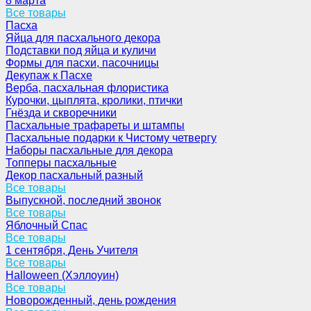
8 марта
Все товары
Пасха
Яйца для пасхального декора
Подставки под яйца и куличи
Формы для пасхи, пасочницы
Декупаж к Пасхе
Верба, пасхальная флористика
Курочки, цыплята, кролики, птички
Гнёзда и скворечники
Пасхальные трафареты и штампы
Пасхальные подарки к Чистому четвергу
Наборы пасхальные для декора
Топперы пасхальные
Декор пасхальный разный
Все товары
Выпускной, последний звонок
Все товары
Яблочный Спас
Все товары
1 сентября, День Учителя
Все товары
Halloween (Хэллоуин)
Все товары
Новорожденный, день рождения