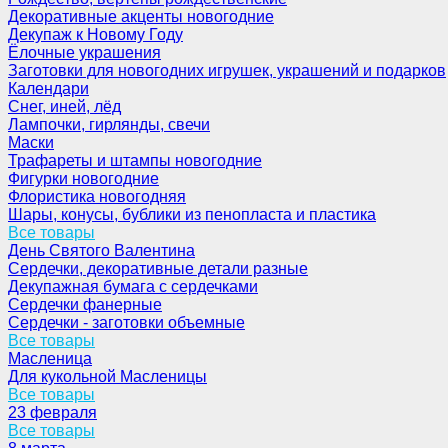
Декоративные акценты новогодние
Декупаж к Новому Году
Ёлочные украшения
Заготовки для новогодних игрушек, украшений и подарков
Календари
Снег, иней, лёд
Лампочки, гирлянды, свечи
Маски
Трафареты и штампы новогодние
Фигурки новогодние
Флористика новогодняя
Шары, конусы, бублики из пенопласта и пластика
Все товары
День Святого Валентина
Сердечки, декоративные детали разные
Декупажная бумага с сердечками
Сердечки фанерные
Сердечки - заготовки объемные
Все товары
Масленица
Для кукольной Масленицы
Все товары
23 февраля
Все товары