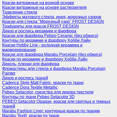
Краски витражные на водной основе
Краски витражные на основе растворителя
Травление стекла
Эффекты матового стекла, инея, морозных узоров
Краски для стекла "Морозный узор" FROST DESIGN
Трафареты для красок FROST DESIGN
Декор и роспись керамики и фарфора
Краски для фарфора Pebeo Ceramic (без обжига)
Контуры по керамике и фарфору Хобби Лайн
Краски Hobby Line - холодная керамика и
марморирование
Краски для фарфора Marabu Porcelain (без обжига)
Краски по керамике и фарфору Хобби Лайн
Деколь, пленки для фарфора
Фломастеры для стекла и фарфора Marabu Porcelain
Painter
Декор и роспись тканей
Cadence Style Matt Fabric, краски по ткани
Cadence Dora Textile Metallic
Pebeo Setacolor, средства для декора текстиля
Контуры по ткани Pebeo Setacolor 3D
PEBEO Setacolor Opaque, краски для светлых и темных
тканей
Marabu Fashion Liner: контурные краски по тканям
Marabu Textil, краски по ткани