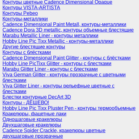
Контуры цветные Cadence Dimensional Opaque
Контуры VISTA-ARTISTA
Контуры Pebeo
Контуры-металлики
Cadence Dimensional Paint Metall, контуры-металлики
Cadence Dora 3D metallic, контуры объемные блестящие
Marabu Metallic Liner - контуры металлики
Hobby Line Pic Tixx Metallic - контуры-металлики
Другие блестящие контуры
Контуры с блёстками
Cadence Dimensional Paint Glitter - контуры с блёстками
Hobby Line PicTixx Glitter - контуры с блестками
Marabu Glitter Liner - контуры с блестками
Viva German Glitter - контуры прозрачные с цветными
блестками
Viva Glitter Liner - контуры рельефные цветные с
блестками
Блестки контурные DecArt 3D
Контуры - ДЁШЕВО!
Hobby Line Pic Tixx Pluster Pen - контуры термообъемные
Кракелюры, фацетные лаки
Одношаговые кракелюры
Двухшаговые кракелюры
Cadence Spider Crackle, кракелюры цветные
двухшаговые прозрачные