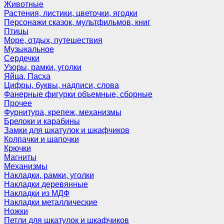
Животные
Растения, листики, цветочки, ягодки
Персонажи сказок, мультфильмов, книг
Птицы
Море, отдых, путешествия
Музыкальное
Сердечки
Узоры, рамки, уголки
Яйца, Пасха
Цифры, буквы, надписи, слова
Фанерные фигурки объемные, сборные
Прочее
Фурнитура, крепеж, механизмы
Брелоки и карабины
Замки для шкатулок и шкафчиков
Колпачки и шапочки
Крючки
Магниты
Механизмы
Накладки, рамки, уголки
Накладки деревянные
Накладки из МДФ
Накладки металлические
Ножки
Петли для шкатулок и шкафчиков