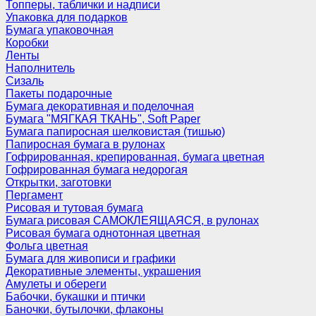
Топперы, таблички и надписи
Упаковка для подарков
Бумага упаковочная
Коробки
Ленты
Наполнитель
Сизаль
Пакеты подарочные
Бумага декоративная и поделочная
Бумага "МЯГКАЯ ТКАНЬ", Soft Paper
Бумага папиросная шелковистая (тишью)
Папиросная бумага в рулонах
Гофрированная, крепированная, бумага цветная
Гофрированная бумага недорогая
Открытки, заготовки
Пергамент
Рисовая и тутовая бумага
Бумага рисовая САМОКЛЕЯЩАЯСЯ, в рулонах
Рисовая бумага однотонная цветная
Фольга цветная
Бумага для живописи и графики
Декоративные элементы, украшения
Амулеты и обереги
Бабочки, букашки и птички
Баночки, бутылочки, флаконы