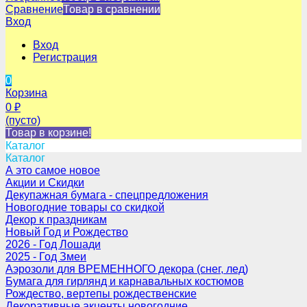
Сравнение
Товар в сравнении
Вход
Вход
Регистрация
0
Корзина
0
₽
(пусто)
Товар в корзине!
Каталог
Каталог
А это самое новое
Акции и Скидки
Декупажная бумага - спецпредложения
Новогодние товары со скидкой
Декор к праздникам
Новый Год и Рождество
2026 - Год Лошади
2025 - Год Змеи
Аэрозоли для ВРЕМЕННОГО декора (снег, лед)
Бумага для гирлянд и карнавальных костюмов
Рождество, вертепы рождественские
Декоративные акценты новогодние