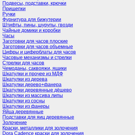
Подвесы, подставки, крючки
Прищепки
Ручки
Фурнитура для бижутерии
Штифты, пины, шурупы, гвозди
Чайные домики и коробки
Часы
Заготовки для часов плоские
Заготовки для часов объемные
Цифры и циферблаты для часов
Часовые механизмы и стрелки
Стрелки для часов
Чемоданы, саквояжи, ящики
Шкатулки и прочее из МДФ
Шкатулки из дерева
Шкатулки дерево+фанера
Шкатулки деревянные дёшево
Шкатулки из массива липы
Шкатулки из сосны
Шкатулки из фанеры
Яйца деревянные
Подставки для яиц деревянные
Золочение
Краски, металлики для золочения
Dora Cadence краски для золочения