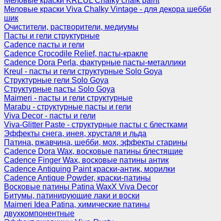
Меловые краски KREUL Chalky chalk paint
Меловые краски Viva Chalky Vintage - для декора шебби
шик
Очистители, растворители, медиумы
Пасты и гели структурные
Cadence пасты и гели
Cadence Crocodile Relief, пасты-кракле
Cadence Dora Perla, фактурные пасты-металлики
Kreul - пасты и гели структурные Solo Goya
Структурные гели Solo Goya
Структурные пасты Solo Goya
Maimeri - пасты и гели структурные
Marabu - структурные пасты и гели
Viva Decor - пасты и гели
Viva-Glitter Paste - структурные пасты с блестками
Эффекты снега, инея, хрусталя и льда
Патина, ржавчина, шебби, мох, эффекты старины
Cadence Dora Wax, восковые патины блестящие
Cadence Finger Wax, восковые патины антик
Сadence Antiquing Paint краски-антик, морилки
Cadence Antique Powder, краски-патины
Восковые патины Patina WaxX Viva Decor
Битумы, патинирующие лаки и воски
Maimeri Idea Patina, химические патины
двухкомпонентные