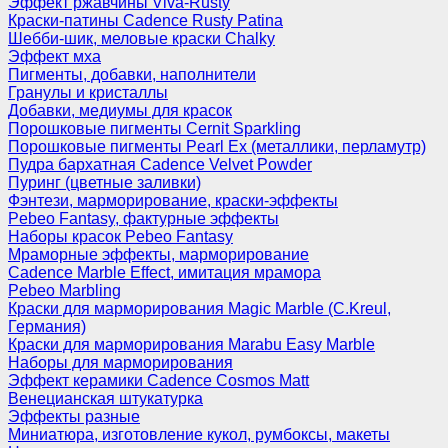
Эффект ржавчины Viva-Rusty
Краски-патины Cadence Rusty Patina
Шебби-шик, меловые краски Chalky
Эффект мха
Пигменты, добавки, наполнители
Гранулы и кристаллы
Добавки, медиумы для красок
Порошковые пигменты Cernit Sparkling
Порошковые пигменты Pearl Ex (металлики, перламутр)
Пудра бархатная Cadence Velvet Powder
Пуринг (цветные заливки)
Фэнтези, марморирование, краски-эффекты
Pebeo Fantasy, фактурные эффекты
Наборы красок Pebeo Fantasy
Мраморные эффекты, марморирование
Cadence Marble Effect, имитация мрамора
Pebeo Marbling
Краски для марморирования Magic Marble (C.Kreul,
Германия)
Краски для марморирования Marabu Easy Marble
Наборы для марморирования
Эффект керамики Cadence Cosmos Matt
Венецианская штукатурка
Эффекты разные
Миниатюра, изготовление кукол, румбоксы, макеты