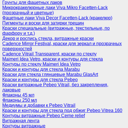
Грунты для фацетных лаков
Микрокракелюрные лаки Viva Mikro Facetten-Lack
(прозрачный и цветные)
Фацетные лаки Viva Decor Facetten-Lack (кракелюр)
Пигменты и воски для затирки трещин
Краски специальные (витражные, текстильные, по
фарфору и т.д.)
Декор и роспись стекла, витражные краски
Cadence Mirror Festival, краски для зеркал и прозрачных
поверхностей
Cadence Vitrail Transparent, краски по стеклу
Maimeri Idea Vetro, краски и контуры для стекла
Контуры по стеклу Maimeri Idea Vetro
Краски и контуры для стекла Marabu
Краски для стекла глянцевые Marabu GlasArt
Краски и контуры для стекла Pebeo
Краски витражные Pebeo Vitrail, без закрепления,
лаковые
Флаконы 45 мл
Флаконы 250 мл
Медиумы и добавки к Pebeo Vitrail
Краски и контуры для стекла под обжиг Pebeo Vitrea 160
Контуры витражные Pebeo Cerne relief
Витражная лента
Контуры витражные