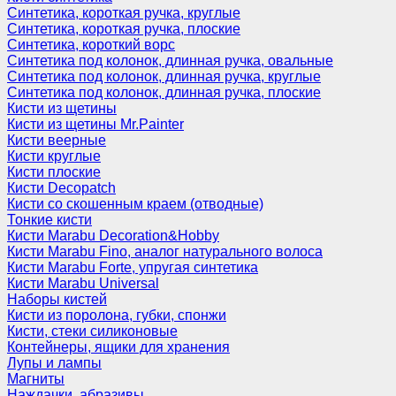
Синтетика, короткая ручка, круглые
Синтетика, короткая ручка, плоские
Синтетика, короткий ворс
Синтетика под колонок, длинная ручка, овальные
Синтетика под колонок, длинная ручка, круглые
Синтетика под колонок, длинная ручка, плоские
Кисти из щетины
Кисти из щетины Mr.Painter
Кисти веерные
Кисти круглые
Кисти плоские
Кисти Decopatch
Кисти со скошенным краем (отводные)
Тонкие кисти
Кисти Marabu Decoration&Hobby
Кисти Marabu Fino, аналог натурального волоса
Кисти Marabu Forte, упругая синтетика
Кисти Marabu Universal
Наборы кистей
Кисти из поролона, губки, спонжи
Кисти, стеки силиконовые
Контейнеры, ящики для хранения
Лупы и лампы
Магниты
Наждачки, абразивы