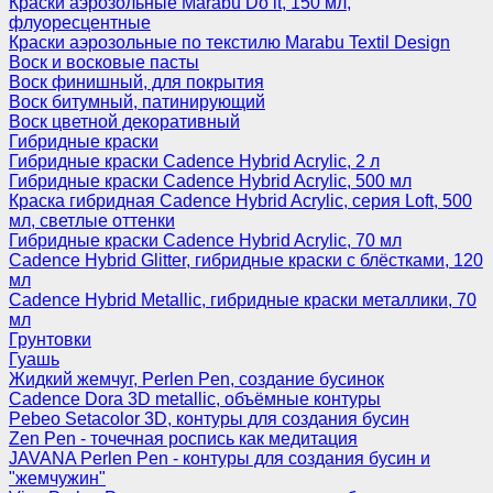
Краски аэрозольные Marabu Do it, 150 мл,
флуоресцентные
Краски аэрозольные по текстилю Marabu Textil Design
Воск и восковые пасты
Воск финишный, для покрытия
Воск битумный, патинирующий
Воск цветной декоративный
Гибридные краски
Гибридные краски Cadence Hybrid Acrylic, 2 л
Гибридные краски Cadence Hybrid Acrylic, 500 мл
Краска гибридная Cadence Hybrid Acrylic, серия Loft, 500
мл, светлые оттенки
Гибридные краски Cadence Hybrid Acrylic, 70 мл
Cadence Hybrid Glitter, гибридные краски с блёстками, 120
мл
Cadence Hybrid Metallic, гибридные краски металлики, 70
мл
Грунтовки
Гуашь
Жидкий жемчуг, Perlen Pen, создание бусинок
Cadence Dora 3D metallic, объёмные контуры
Pebeo Setacolor 3D, контуры для создания бусин
Zen Pen - точечная роспись как медитация
JAVANA Perlen Pen - контуры для создания бусин и
"жемчужин"