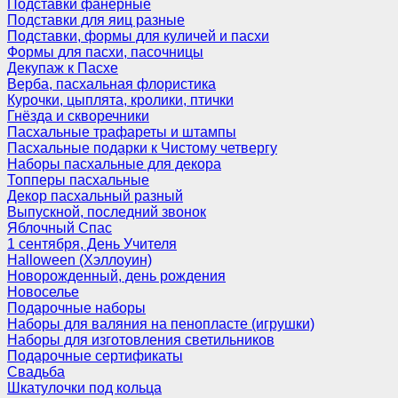
Подставки фанерные
Подставки для яиц разные
Подставки, формы для куличей и пасхи
Формы для пасхи, пасочницы
Декупаж к Пасхе
Верба, пасхальная флористика
Курочки, цыплята, кролики, птички
Гнёзда и скворечники
Пасхальные трафареты и штампы
Пасхальные подарки к Чистому четвергу
Наборы пасхальные для декора
Топперы пасхальные
Декор пасхальный разный
Выпускной, последний звонок
Яблочный Спас
1 сентября, День Учителя
Halloween (Хэллоуин)
Новорожденный, день рождения
Новоселье
Подарочные наборы
Наборы для валяния на пенопласте (игрушки)
Наборы для изготовления светильников
Подарочные сертификаты
Свадьба
Шкатулочки под кольца