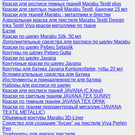
Краски для росписи темных тканей Marabu Textil plus
Краски для светлых тканей Marabu Textil, баночки 15 мл
Краски для тканей Marabu - металлики и блестки
Аэрозольная краска для текстиля Marabu Textil Design
Inka Textil Viva краски-металлики по ткани
Батик
Краски по шелку Marabu Silk, 50 мл
Дополнительные средства для росписи по шелку Marabu
Краски по шелку Pebeo Setasilk
Контуры по шёлку Pebeo Gutta
Краски по шелку Javana
Контурные краски по шелку Javana
Контуры для батика Javana Konturenfarbe, тубы 20 мл
Вспомогательные средства для батика
Инструменты и принадлежности для батика
Наборы для росписи по шелку
Краски для росписи тканей JAVANA (C.Kreul)
Краски по светлым тканям JAVANA TEX SUNNY
Краски по темным тканям JAVANA TEX OPAK
Краски по тканям перламутровый металлик (JAVANA
TEXTIL METALLIC)
Объемные контуры Marabu 3D-Liner
Средство для создания "бусин" на текстиле Viva Perlen
Pen
Трафареты для декора текстиля