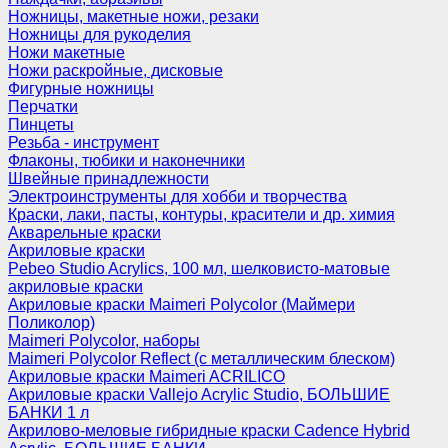
Ножницы, макетные ножи, резаки
Ножницы для рукоделия
Ножи макетные
Ножи раскройные, дисковые
Фигурные ножницы
Перчатки
Пинцеты
Резьба - инструмент
Флаконы, тюбики и наконечники
Швейные принадлежности
Электроинструменты для хобби и творчества
Краски, лаки, пасты, контуры, красители и др. химия
Акварельные краски
Акриловые краски
Pebeo Studio Acrylics, 100 мл, шелковисто-матовые
акриловые краски
Акриловые краски Maimeri Polycolor (Маймери
Поликолор)
Maimeri Polycolor, наборы
Maimeri Polycolor Reflect (с металлическим блеском)
Акриловые краски Maimeri ACRILICO
Акриловые краски Vallejo Acrylic Studio, БОЛЬШИЕ
БАНКИ 1 л
Акрилово-меловые гибридные краски Cadence Hybrid