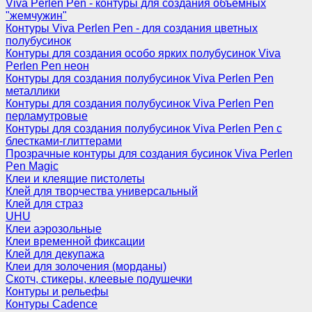
Viva Perlen Pen - контуры для создания объемных
"жемчужин"
Контуры Viva Perlen Pen - для создания цветных
полубусинок
Контуры для создания особо ярких полубусинок Viva
Perlen Pen неон
Контуры для создания полубусинок Viva Perlen Pen
металлики
Контуры для создания полубусинок Viva Perlen Pen
перламутровые
Контуры для создания полубусинок Viva Perlen Pen с
блестками-глиттерами
Прозрачные контуры для создания бусинок Viva Perlen
Pen Magic
Клеи и клеящие пистолеты
Клей для творчества универсальный
Клей для страз
UHU
Клеи аэрозольные
Клеи временной фиксации
Клей для декупажа
Клеи для золочения (морданы)
Скотч, стикеры, клеевые подушечки
Контуры и рельефы
Контуры Cadence