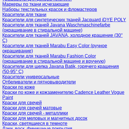
Маркеры по ткани исчезающие
Наборы текстильных красок и фломастеров
Красители для ткани
Красители для синтетических тканей Jacquard iDYE POLY
Красители для тканей Javana Waschmaschinefarbe
(окрашивание в стиральной машине)
Красители для тканей JAVANA, холодное крашение (30°
С)
Красители для тканей Marabu Easy Color (ручное
окрашивание)
Красители для тканей Marabu Fashion Color
(окрашивание в стиральной машине и вручную)
Красители для шелка Javana Batik, горячего крашения
(50-95° С)
Красители универсальные
Отбеливатели и пятновыводители
Краски по коже
Краски по коже и кожзаменителю Cadence Leather Vogue
Paint
Краски для свечей
Краски для свечей матовые
Краски для свечей - металлики
Краски для меловых и магнитных досок
Краски, светящиеся в темноте
Лаки, воск, финишные покрытия