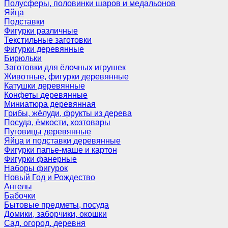
Полусферы, половинки шаров и медальонов
Яйца
Подставки
Фигурки различные
Текстильные заготовки
Фигурки деревянные
Бирюльки
Заготовки для ёлочных игрушек
Животные, фигурки деревянные
Катушки деревянные
Конфеты деревянные
Миниатюра деревянная
Грибы, жёлуди, фрукты из дерева
Посуда, ёмкости, хозтовары
Пуговицы деревянные
Яйца и подставки деревянные
Фигурки папье-маше и картон
Фигурки фанерные
Наборы фигурок
Новый Год и Рождество
Ангелы
Бабочки
Бытовые предметы, посуда
Домики, заборчики, окошки
Сад, огород, деревня