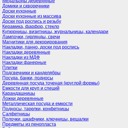
Медальоны деревянные
Домики и скворечники
Доски кухонные
Доски кухонные из массива
Доски под роспись и резьбу
Керамика, фарфор, стекло
Купюрницы, визитницы, журнальницы, календари
Лампочки, гирлянды, свечи
Магнитики для декорирования
Накладки, панно, доски под роспись
Накладки деревянные
Накладки из МДФ
Накладки фанерные
Плитки
Подсвечники и канделябры
Посуда, банки, подносы
Деревянная посуда точеная (круглой формы)
Емкости для круп и специй
Карандашницы
Ложки деревянные
Металлическая посуда и емкости
Подносы, тарелки, конфетницы
Салфетницы
Полочки, шкафчики, ключницы, вешалки
Предметы из пенопласта