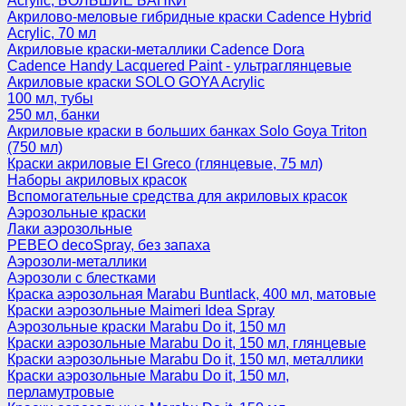
Acrylic, БОЛЬШИЕ БАНКИ
Акрилово-меловые гибридные краски Cadence Hybrid
Acrylic, 70 мл
Акриловые краски-металлики Cadence Dora
Cadence Handy Lacquered Paint - ультраглянцевые
Акриловые краски SOLO GOYA Acrylic
100 мл, тубы
250 мл, банки
Акриловые краски в больших банках Solo Goya Triton
(750 мл)
Краски акриловые El Greco (глянцевые, 75 мл)
Наборы акриловых красок
Вспомогательные средства для акриловых красок
Аэрозольные краски
Лаки аэрозольные
PEBEO decoSpray, без запаха
Аэрозоли-металлики
Аэрозоли с блестками
Краска аэрозольная Marabu Buntlack, 400 мл, матовые
Краски аэрозольные Maimeri Idea Spray
Аэрозольные краски Marabu Do it, 150 мл
Краски аэрозольные Marabu Do it, 150 мл, глянцевые
Краски аэрозольные Marabu Do it, 150 мл, металлики
Краски аэрозольные Marabu Do it, 150 мл,
перламутровые