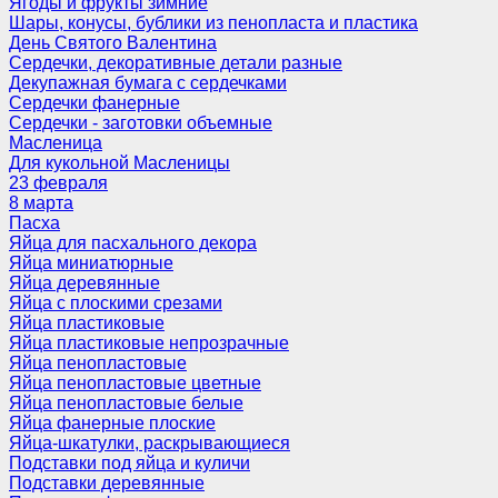
Ягоды и фрукты зимние
Шары, конусы, бублики из пенопласта и пластика
День Святого Валентина
Сердечки, декоративные детали разные
Декупажная бумага с сердечками
Сердечки фанерные
Сердечки - заготовки объемные
Масленица
Для кукольной Масленицы
23 февраля
8 марта
Пасха
Яйца для пасхального декора
Яйца миниатюрные
Яйца деревянные
Яйца с плоскими срезами
Яйца пластиковые
Яйца пластиковые непрозрачные
Яйца пенопластовые
Яйца пенопластовые цветные
Яйца пенопластовые белые
Яйца фанерные плоские
Яйца-шкатулки, раскрывающиеся
Подставки под яйца и куличи
Подставки деревянные