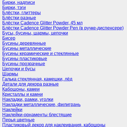
Бирки, надписи
Бирки, тэги
Блёстки, глиттеры
Блёстки разные
Блёстки Cadence Glitter Powder, 45 мл
Блёстки Cadence Glitter Powder Pen (в ручке-диспенсере)
Бусы, бусины, шармы, цепочки
Бисер
Бусины деревянные
Бусины металлические
Бусины керамические и стеклянные
Бусины пластиковые
Бусины прозрачные
Цепочки и бусы
Шармы
Галька стеклянная, камешки, лёд
Детали для декора разные
Кабошоны, камеи
Кристаллы и камни
Накладки, рамки, уголки
Накладки металлические, филигрань
Наклейки
Наклейки-орнаменты блестящие
Перья цветные
Пластиковый декор для наклеивания, кабошоны