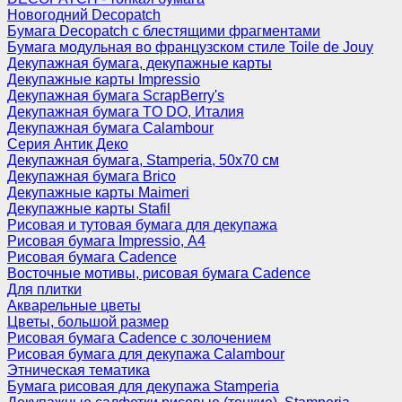
Новогодний Decopatch
Бумага Decopatch с блестящими фрагментами
Бумага модульная во французском стиле Toile de Jouy
Декупажная бумага, декупажные карты
Декупажные карты Impressio
Декупажная бумага ScrapBerry's
Декупажная бумага TO DO, Италия
Декупажная бумага Calambour
Серия Антик Деко
Декупажная бумага, Stamperia, 50х70 см
Декупажная бумага Brico
Декупажные карты Maimeri
Декупажные карты Stafil
Рисовая и тутовая бумага для декупажа
Рисовая бумага Impressio, А4
Рисовая бумага Cadence
Восточные мотивы, рисовая бумага Cadence
Для плитки
Акварельные цветы
Цветы, большой размер
Рисовая бумага Cadence c золочением
Рисовая бумага для декупажа Calambour
Этническая тематика
Бумага рисовая для декупажа Stamperia