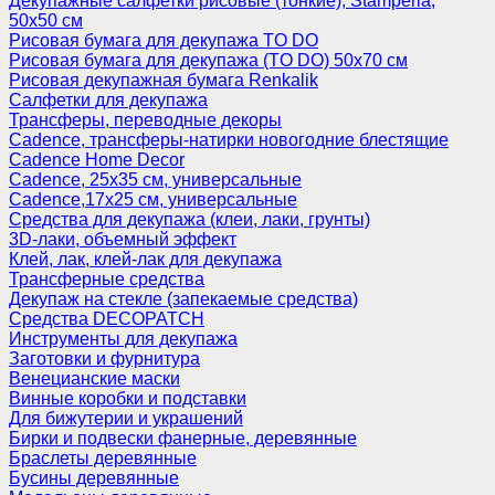
Декупажные салфетки рисовые (тонкие), Stamperia,
50х50 см
Рисовая бумага для декупажа TO DO
Рисовая бумага для декупажа (TO DO) 50х70 см
Рисовая декупажная бумага Renkalik
Салфетки для декупажа
Трансферы, переводные декоры
Cadence, трансферы-натирки новогодние блестящие
Cadence Home Decor
Cadence, 25х35 см, универсальные
Cadence,17х25 см, универсальные
Средства для декупажа (клеи, лаки, грунты)
3D-лаки, объемный эффект
Клей, лак, клей-лак для декупажа
Трансферные средства
Декупаж на стекле (запекаемые средства)
Средства DECOPATCH
Инструменты для декупажа
Заготовки и фурнитура
Венецианские маски
Винные коробки и подставки
Для бижутерии и украшений
Бирки и подвески фанерные, деревянные
Браслеты деревянные
Бусины деревянные