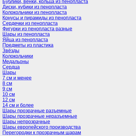
Бублики, венки, кольца из пенопласта
Диски, кубики из пенопласта
Колокольчики из пенопласта
Конусы и пирамиды из пенопласта
Сердечки из пенопласта
Фигурки из пенопласта разные
Шары из пенопласта
Яйца из пенопласта
Предметы из пластика
Звёзды
Колокольчики
Медальоны
Сердца
Шары
7 см и менее
8 см
9 см
10 см
12 см
14 см и более
Шары прозрачные разъемные
Шары прозрачные неразъемные
Шары непрозрачные
Шары европейского производства
Перегородки к прозрачным шарам