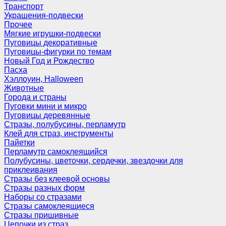
Транспорт
Украшения-подвески
Прочее
Мягкие игрушки-подвески
Пуговицы декоративные
Пуговицы-фигурки по темам
Новый Год и Рождество
Пасха
Хэллоуин, Halloween
Животные
Города и страны
Пуговки мини и микро
Пуговицы деревянные
Стразы, полубусины, перламутр
Клей для страз, инструменты
Пайетки
Перламутр самоклеящийся
Полубусины, цветочки, сердечки, звездочки для
приклеивания
Стразы без клеевой основы
Стразы разных форм
Наборы со стразами
Стразы самоклеящиеся
Стразы пришивные
Цепочки из страз