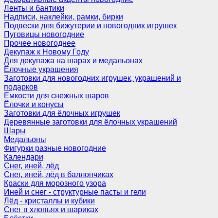
Ленты и бантики
Надписи, наклейки, рамки, бирки
Подвески для бижутерии и новогодних игрушек
Пуговицы новогодние
Прочее новогоднее
Декупаж к Новому Году
Для декупажа на шарах и медальонах
Ёлочные украшения
Заготовки для новогодних игрушек, украшений и
подарков
Емкости для снежных шаров
Ёлочки и конусы
Заготовки для ёлочных игрушек
Деревянные заготовки для ёлочных украшений
Шары
Медальоны
Фигурки разные новогодние
Календари
Снег, иней, лёд
Снег, иней, лёд в баллончиках
Краски для морозного узора
Иней и снег - структурные пасты и гели
Лёд - кристаллы и кубики
Снег в хлопьях и шариках