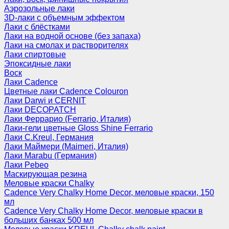
Аэрозольные лаки
3D-лаки с объемным эффектом
Лаки с блёстками
Лаки на водной основе (без запаха)
Лаки на смолах и растворителях
Лаки спиртовые
Эпоксидные лаки
Воск
Лаки Cadence
Цветные лаки Cadence Colouron
Лаки Darwi и CERNIT
Лаки DECOPATCH
Лаки Феррарио (Ferrario, Италия)
Лаки-гели цветные Gloss Shine Ferrario
Лаки C.Kreul, Германия
Лаки Маймери (Maimeri, Италия)
Лаки Marabu (Германия)
Лаки Pebeo
Маскирующая резина
Меловые краски Chalky
Cadence Very Chalky Home Decor, меловые краски, 150
мл
Cadence Very Chalky Home Decor, меловые краски в
больших банках 500 мл