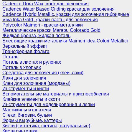
Cadence Dora Wax, воск для золочения
Cadence Water Based Gilding краски для золочения
Cadence Hybrid Metallic, краски для золочения гибридные
Viva Inka Gold, краски-пасты для золочения
Polycolor Maimeri - краски-металлики
Металлические краски Marabu Colorado Gold
Жидкая бронза, жидкая поталь
Блестящие краски-металлики Maimeri Idea Colori Metallici
Зеркальный эффект
Трансферная фольга
Поталь
Поталь в листах и рулонах
Поталь в хлопьях
Средства для золочения (клеи, лаки)
Лаки для золочения
Клеи для золочения (морданы)
Инструменты и кисти
Вспомогательные материалы и приспособления
Клейкие элементы и скотч
Инструменты для моделирования и лепки
Мастихины и шпатели
Стеки, биговки, бульки
Формы вырубные, каттеры
Кисти (синтетика, щетина, натуральные)
Кисти синтетика