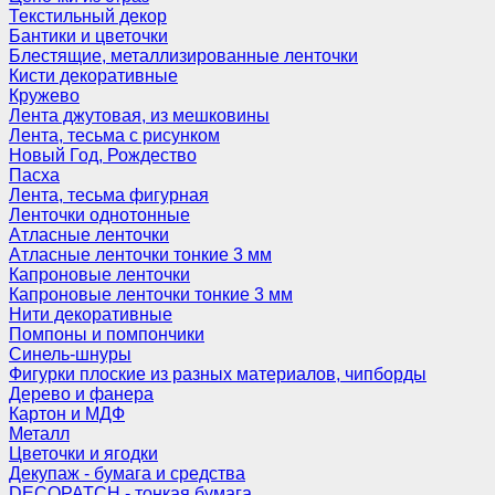
Текстильный декор
Бантики и цветочки
Блестящие, металлизированные ленточки
Кисти декоративные
Кружево
Лента джутовая, из мешковины
Лента, тесьма с рисунком
Новый Год, Рождество
Пасха
Лента, тесьма фигурная
Ленточки однотонные
Атласные ленточки
Атласные ленточки тонкие 3 мм
Капроновые ленточки
Капроновые ленточки тонкие 3 мм
Нити декоративные
Помпоны и помпончики
Синель-шнуры
Фигурки плоские из разных материалов, чипборды
Дерево и фанера
Картон и МДФ
Металл
Цветочки и ягодки
Декупаж - бумага и средства
DECOPATCH - тонкая бумага