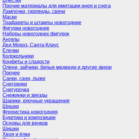
Блёстки
Прочие материалы для имитации инея и снега
Лампочки, гирлянды, свечи
Маски
Трафареты и штампы новогодние
Фигурки новогодние
Наборы новогодних фигурок
Ангелы
Дед Мороз, Санта-Клаус
Елочки
Колокольчики
Конфеты и сладости
Олени, зайчики, белые медведи и другие звери
Прочее
Санки, сани, лыжи
Снеговики
Снегурочка
Снежинки и звезды
Шарики, елочные украшения
Шишки
Флористика новогодняя
Букетики и композиции
Основы для венков
Шишки
Хвоя и ёлки