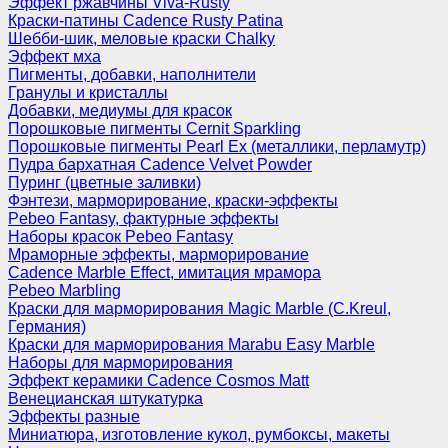
Эффект ржавчины Viva-Rusty
Краски-патины Cadence Rusty Patina
Шебби-шик, меловые краски Chalky
Эффект мха
Пигменты, добавки, наполнители
Гранулы и кристаллы
Добавки, медиумы для красок
Порошковые пигменты Cernit Sparkling
Порошковые пигменты Pearl Ex (металлики, перламутр)
Пудра бархатная Cadence Velvet Powder
Пуринг (цветные заливки)
Фэнтези, марморирование, краски-эффекты
Pebeo Fantasy, фактурные эффекты
Наборы красок Pebeo Fantasy
Мраморные эффекты, марморирование
Cadence Marble Effect, имитация мрамора
Pebeo Marbling
Краски для марморирования Magic Marble (C.Kreul,
Германия)
Краски для марморирования Marabu Easy Marble
Наборы для марморирования
Эффект керамики Cadence Cosmos Matt
Венецианская штукатурка
Эффекты разные
Миниатюра, изготовление кукол, румбоксы, макеты