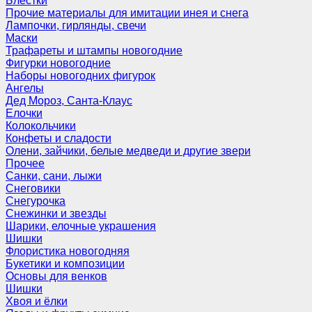
Блёстки
Прочие материалы для имитации инея и снега
Лампочки, гирлянды, свечи
Маски
Трафареты и штампы новогодние
Фигурки новогодние
Наборы новогодних фигурок
Ангелы
Дед Мороз, Санта-Клаус
Елочки
Колокольчики
Конфеты и сладости
Олени, зайчики, белые медведи и другие звери
Прочее
Санки, сани, лыжи
Снеговики
Снегурочка
Снежинки и звезды
Шарики, елочные украшения
Шишки
Флористика новогодняя
Букетики и композиции
Основы для венков
Шишки
Хвоя и ёлки