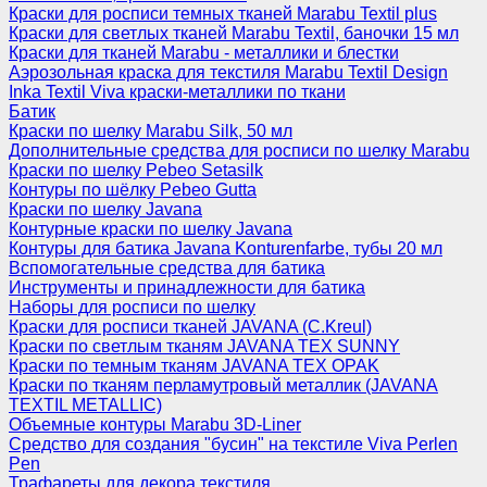
Краски для росписи темных тканей Marabu Textil plus
Краски для светлых тканей Marabu Textil, баночки 15 мл
Краски для тканей Marabu - металлики и блестки
Аэрозольная краска для текстиля Marabu Textil Design
Inka Textil Viva краски-металлики по ткани
Батик
Краски по шелку Marabu Silk, 50 мл
Дополнительные средства для росписи по шелку Marabu
Краски по шелку Pebeo Setasilk
Контуры по шёлку Pebeo Gutta
Краски по шелку Javana
Контурные краски по шелку Javana
Контуры для батика Javana Konturenfarbe, тубы 20 мл
Вспомогательные средства для батика
Инструменты и принадлежности для батика
Наборы для росписи по шелку
Краски для росписи тканей JAVANA (C.Kreul)
Краски по светлым тканям JAVANA TEX SUNNY
Краски по темным тканям JAVANA TEX OPAK
Краски по тканям перламутровый металлик (JAVANA
TEXTIL METALLIC)
Объемные контуры Marabu 3D-Liner
Средство для создания "бусин" на текстиле Viva Perlen
Pen
Трафареты для декора текстиля