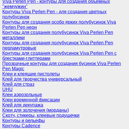
Viva Perlen Pen - контуры для создания объемных
"жемчужин"
Контуры Viva Perlen Pen - для создания цветных
полубусинок
Контуры для создания особо ярких полубусинок Viva
Perlen Pen неон
Контуры для создания полубусинок Viva Perlen Pen
металлики
Контуры для создания полубусинок Viva Perlen Pen
перламутровые
Контуры для создания полубусинок Viva Perlen Pen с
блестками-глиттерами
Прозрачные контуры для создания бусинок Viva Perlen
Pen Magic
Клеи и клеящие пистолеты
Клей для творчества универсальный
Клей для страз
UHU
Клеи аэрозольные
Клеи временной фиксации
Клей для декупажа
Клеи для золочения (морданы)
Скотч, стикеры, клеевые подушечки
Контуры и рельефы
Контуры Cadence