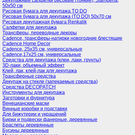
Декупажные салфетки рисовые (тонкие), Stamperia,
50х50 см
Рисовая бумага для декупажа TO DO
Рисовая бумага для декупажа (TO DO) 50х70 см
Рисовая декупажная бумага Renkalik
Салфетки для декупажа
Трансферы, переводные декоры
Cadence, трансферы-натирки новогодние блестящие
Cadence Home Decor
Cadence, 25х35 см, универсальные
Cadence,17х25 см, универсальные
Средства для декупажа (клеи, лаки, грунты)
3D-лаки, объемный эффект
Клей, лак, клей-лак для декупажа
Трансферные средства
Декупаж на стекле (запекаемые средства)
Средства DECOPATCH
Инструменты для декупажа
Заготовки и фурнитура
Венецианские маски
Винные коробки и подставки
Для бижутерии и украшений
Бирки и подвески фанерные, деревянные
Браслеты деревянные
Бусины деревянные