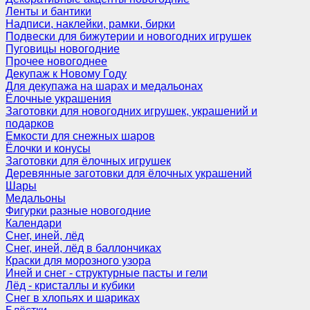
Ленты и бантики
Надписи, наклейки, рамки, бирки
Подвески для бижутерии и новогодних игрушек
Пуговицы новогодние
Прочее новогоднее
Декупаж к Новому Году
Для декупажа на шарах и медальонах
Ёлочные украшения
Заготовки для новогодних игрушек, украшений и
подарков
Емкости для снежных шаров
Ёлочки и конусы
Заготовки для ёлочных игрушек
Деревянные заготовки для ёлочных украшений
Шары
Медальоны
Фигурки разные новогодние
Календари
Снег, иней, лёд
Снег, иней, лёд в баллончиках
Краски для морозного узора
Иней и снег - структурные пасты и гели
Лёд - кристаллы и кубики
Снег в хлопьях и шариках