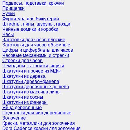
Подвесы, подставки, крючки
Прищепки
Ручки
Фурнитура для бижутерии
Штифты, пины, шурупы, гвозди
Чайные домики и коробки
Часы
Заготовки для часов плоские
Заготовки для часов объемные
Цифры и циферблаты для часов
Часовые механизмы и стрелки
Стрелки для часов
Чемоданы, саквояжи, ящики
Шкатулки и прочее из МДФ
Шкатулки из дерева
Шкатулки дерево+фанера
Шкатулки деревянные дёшево
Шкатулки из массива липы
Шкатулки из сосны
Шкатулки из фанеры
Яйца деревянные
Подставки для яиц деревянные
Золочение
Краски, металлики для золочения
Dora Cadence краски для золочения