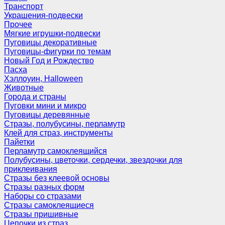
Транспорт
Украшения-подвески
Прочее
Мягкие игрушки-подвески
Пуговицы декоративные
Пуговицы-фигурки по темам
Новый Год и Рождество
Пасха
Хэллоуин, Halloween
Животные
Города и страны
Пуговки мини и микро
Пуговицы деревянные
Стразы, полубусины, перламутр
Клей для страз, инструменты
Пайетки
Перламутр самоклеящийся
Полубусины, цветочки, сердечки, звездочки для
приклеивания
Стразы без клеевой основы
Стразы разных форм
Наборы со стразами
Стразы самоклеящиеся
Стразы пришивные
Цепочки из страз