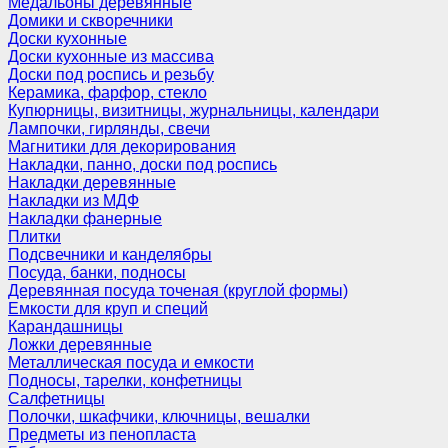
Медальоны деревянные
Домики и скворечники
Доски кухонные
Доски кухонные из массива
Доски под роспись и резьбу
Керамика, фарфор, стекло
Купюрницы, визитницы, журнальницы, календари
Лампочки, гирлянды, свечи
Магнитики для декорирования
Накладки, панно, доски под роспись
Накладки деревянные
Накладки из МДФ
Накладки фанерные
Плитки
Подсвечники и канделябры
Посуда, банки, подносы
Деревянная посуда точеная (круглой формы)
Емкости для круп и специй
Карандашницы
Ложки деревянные
Металлическая посуда и емкости
Подносы, тарелки, конфетницы
Салфетницы
Полочки, шкафчики, ключницы, вешалки
Предметы из пенопласта