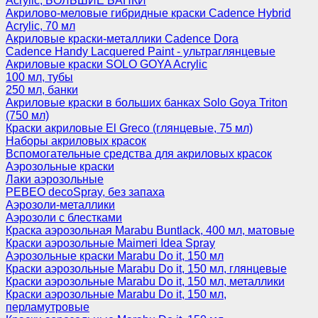
Acrylic, БОЛЬШИЕ БАНКИ
Акрилово-меловые гибридные краски Cadence Hybrid
Acrylic, 70 мл
Акриловые краски-металлики Cadence Dora
Cadence Handy Lacquered Paint - ультраглянцевые
Акриловые краски SOLO GOYA Acrylic
100 мл, тубы
250 мл, банки
Акриловые краски в больших банках Solo Goya Triton
(750 мл)
Краски акриловые El Greco (глянцевые, 75 мл)
Наборы акриловых красок
Вспомогательные средства для акриловых красок
Аэрозольные краски
Лаки аэрозольные
PEBEO decoSpray, без запаха
Аэрозоли-металлики
Аэрозоли с блестками
Краска аэрозольная Marabu Buntlack, 400 мл, матовые
Краски аэрозольные Maimeri Idea Spray
Аэрозольные краски Marabu Do it, 150 мл
Краски аэрозольные Marabu Do it, 150 мл, глянцевые
Краски аэрозольные Marabu Do it, 150 мл, металлики
Краски аэрозольные Marabu Do it, 150 мл,
перламутровые