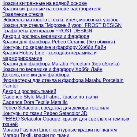
Краски витражные на водной основе
Краски витражные на основе растворителя
Травление стекла
Эффекты матового стекла, инея, морозных узоров
Краски для стекла "Морозный узор" FROST DESIGN
Трафареты для красок FROST DESIGN
Декор и роспись керамики и фарфора
Краски для фарфора Pebeo Ceramic (без обжига)
Контуры по керамике и фарфору Хобби Лайн
Краски Hobby Line - холодная керамика и
марморирование
Краски для фарфора Marabu Porcelain (без обжига)
Краски по керамике и фарфору Хобби Лайн
Деколь, пленки для фарфора
Фломастеры для стекла и фарфора Marabu Porcelain
Painter
Декор и роспись тканей
Cadence Style Matt Fabric, краски по ткани
Cadence Dora Textile Metallic
Pebeo Setacolor, средства для декора текстиля
Контуры по ткани Pebeo Setacolor 3D
PEBEO Setacolor Opaque, краски для светлых и темных
тканей
Marabu Fashion Liner: контурные краски по тканям
Marabu Textil, краски по ткани