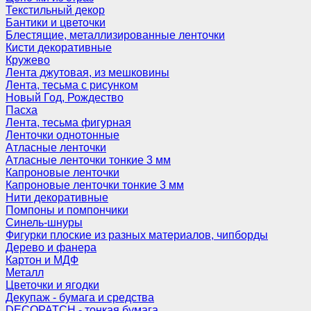
Текстильный декор
Бантики и цветочки
Блестящие, металлизированные ленточки
Кисти декоративные
Кружево
Лента джутовая, из мешковины
Лента, тесьма с рисунком
Новый Год, Рождество
Пасха
Лента, тесьма фигурная
Ленточки однотонные
Атласные ленточки
Атласные ленточки тонкие 3 мм
Капроновые ленточки
Капроновые ленточки тонкие 3 мм
Нити декоративные
Помпоны и помпончики
Синель-шнуры
Фигурки плоские из разных материалов, чипборды
Дерево и фанера
Картон и МДФ
Металл
Цветочки и ягодки
Декупаж - бумага и средства
DECOPATCH - тонкая бумага