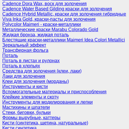
Cadence Dora Wax, воск для золочения
Cadence Water Based Gilding краски для золочения
Cadence Hybrid Metallic, краски для золочения гибридные
Viva Inka Gold, краски-пасты для золочения
Polycolor Maimeri - краски-металлики
Металлические краски Marabu Colorado Gold
Жидкая бронза, жидкая поталь
Блестящие краски-металлики Maimeri Idea Colori Metallici
Зеркальный эффект
Трансферная фольга
Поталь
Поталь в листах и рулонах
Поталь в хлопьях
Средства для золочения (клеи, лаки)
Лаки для золочения
Клеи для золочения (морданы)
Инструменты и кисти
Вспомогательные материалы и приспособления
Клейкие элементы и скотч
Инструменты для моделирования и лепки
Мастихины и шпатели
Стеки, биговки, бульки
Формы вырубные, каттеры
Кисти (синтетика, щетина, натуральные)
Кисти синтетика