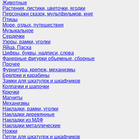
Животные
Растения, листики, цветочки, ягодки
Персонажи сказок, мультфильмов, книг
Птицы
Море, отдых, путешествия
Музыкальное
Сердечки
Узоры, рамки, уголки
Яйца, Пасха
Цифры, буквы, надписи, слова
Фанерные фигурки объемные, сборные
Прочее
Фурнитура, крепеж, механизмы
Брелоки и карабины
Замки для шкатулок и шкафчиков
Колпачки и шапочки
Крючки
Магниты
Механизмы
Накладки, рамки, уголки
Накладки деревянные
Накладки из МДФ
Накладки металлические
Ножки
Петли для шкатулок и шкафчиков