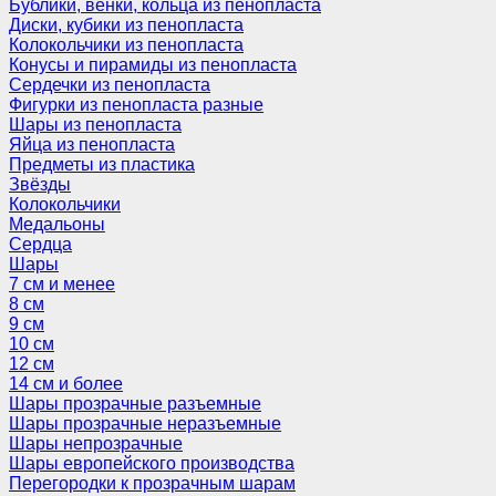
Бублики, венки, кольца из пенопласта
Диски, кубики из пенопласта
Колокольчики из пенопласта
Конусы и пирамиды из пенопласта
Сердечки из пенопласта
Фигурки из пенопласта разные
Шары из пенопласта
Яйца из пенопласта
Предметы из пластика
Звёзды
Колокольчики
Медальоны
Сердца
Шары
7 см и менее
8 см
9 см
10 см
12 см
14 см и более
Шары прозрачные разъемные
Шары прозрачные неразъемные
Шары непрозрачные
Шары европейского производства
Перегородки к прозрачным шарам