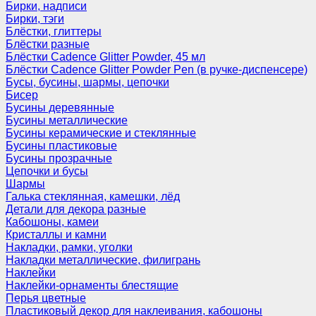
Бирки, надписи
Бирки, тэги
Блёстки, глиттеры
Блёстки разные
Блёстки Cadence Glitter Powder, 45 мл
Блёстки Cadence Glitter Powder Pen (в ручке-диспенсере)
Бусы, бусины, шармы, цепочки
Бисер
Бусины деревянные
Бусины металлические
Бусины керамические и стеклянные
Бусины пластиковые
Бусины прозрачные
Цепочки и бусы
Шармы
Галька стеклянная, камешки, лёд
Детали для декора разные
Кабошоны, камеи
Кристаллы и камни
Накладки, рамки, уголки
Накладки металлические, филигрань
Наклейки
Наклейки-орнаменты блестящие
Перья цветные
Пластиковый декор для наклеивания, кабошоны