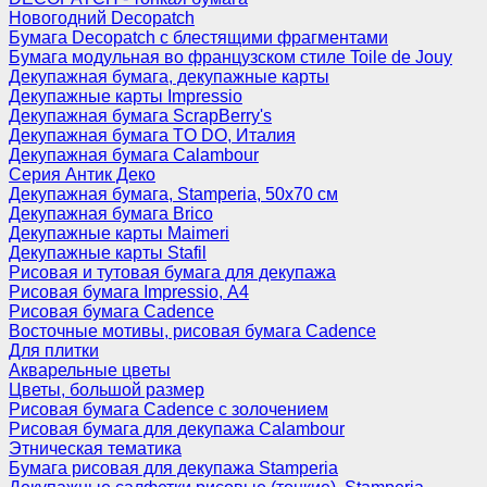
Новогодний Decopatch
Бумага Decopatch с блестящими фрагментами
Бумага модульная во французском стиле Toile de Jouy
Декупажная бумага, декупажные карты
Декупажные карты Impressio
Декупажная бумага ScrapBerry's
Декупажная бумага TO DO, Италия
Декупажная бумага Calambour
Серия Антик Деко
Декупажная бумага, Stamperia, 50х70 см
Декупажная бумага Brico
Декупажные карты Maimeri
Декупажные карты Stafil
Рисовая и тутовая бумага для декупажа
Рисовая бумага Impressio, А4
Рисовая бумага Cadence
Восточные мотивы, рисовая бумага Cadence
Для плитки
Акварельные цветы
Цветы, большой размер
Рисовая бумага Cadence c золочением
Рисовая бумага для декупажа Calambour
Этническая тематика
Бумага рисовая для декупажа Stamperia