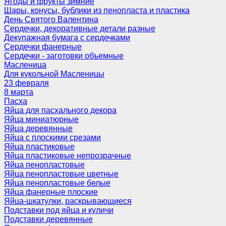
Ягоды и фрукты зимние
Шары, конусы, бублики из пенопласта и пластика
День Святого Валентина
Сердечки, декоративные детали разные
Декупажная бумага с сердечками
Сердечки фанерные
Сердечки - заготовки объемные
Масленица
Для кукольной Масленицы
23 февраля
8 марта
Пасха
Яйца для пасхального декора
Яйца миниатюрные
Яйца деревянные
Яйца с плоскими срезами
Яйца пластиковые
Яйца пластиковые непрозрачные
Яйца пенопластовые
Яйца пенопластовые цветные
Яйца пенопластовые белые
Яйца фанерные плоские
Яйца-шкатулки, раскрывающиеся
Подставки под яйца и куличи
Подставки деревянные