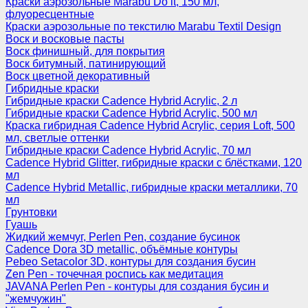
Краски аэрозольные Marabu Do it, 150 мл,
флуоресцентные
Краски аэрозольные по текстилю Marabu Textil Design
Воск и восковые пасты
Воск финишный, для покрытия
Воск битумный, патинирующий
Воск цветной декоративный
Гибридные краски
Гибридные краски Cadence Hybrid Acrylic, 2 л
Гибридные краски Cadence Hybrid Acrylic, 500 мл
Краска гибридная Cadence Hybrid Acrylic, серия Loft, 500
мл, светлые оттенки
Гибридные краски Cadence Hybrid Acrylic, 70 мл
Cadence Hybrid Glitter, гибридные краски с блёстками, 120
мл
Cadence Hybrid Metallic, гибридные краски металлики, 70
мл
Грунтовки
Гуашь
Жидкий жемчуг, Perlen Pen, создание бусинок
Cadence Dora 3D metallic, объёмные контуры
Pebeo Setacolor 3D, контуры для создания бусин
Zen Pen - точечная роспись как медитация
JAVANA Perlen Pen - контуры для создания бусин и
"жемчужин"