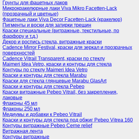
Грунты для фацетных лаков
Микрокракелюрные лаки Viva Mikro Facetten-Lack
(прозрачный и цветные)
Фацетные лаки Viva Decor Facetten-Lack (кракелюр)
Пигменты и воски для затирки трещин
Краски специальные (витражные, текстильные, по
фарфору и т.д.)
Декор и роспись стекла, витражные краски
Cadence Mirror Festival, краски для зеркал и прозрачных
поверхностей
Cadence Vitrail Transparent, краски по стеклу
Maimeri Idea Vetro, краски и контуры для стекла
Контуры по стеклу Maimeri Idea Vetro
Краски и контуры для стекла Marabu
Краски для стекла глянцевые Marabu GlasArt
Краски и контуры для стекла Pebeo
Краски витражные Pebeo Vitrail, без закрепления,
лаковые
Флаконы 45 мл
Флаконы 250 мл
Медиумы и добавки к Pebeo Vitrail
Краски и контуры для стекла под обжиг Pebeo Vitrea 160
Контуры витражные Pebeo Cerne relief
Витражная лента
Контуры витражные