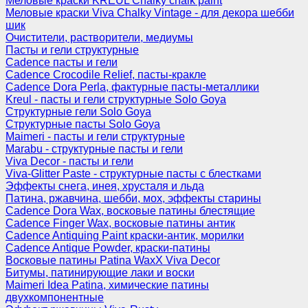
Меловые краски KREUL Chalky chalk paint
Меловые краски Viva Chalky Vintage - для декора шебби
шик
Очистители, растворители, медиумы
Пасты и гели структурные
Cadence пасты и гели
Cadence Crocodile Relief, пасты-кракле
Cadence Dora Perla, фактурные пасты-металлики
Kreul - пасты и гели структурные Solo Goya
Структурные гели Solo Goya
Структурные пасты Solo Goya
Maimeri - пасты и гели структурные
Marabu - структурные пасты и гели
Viva Decor - пасты и гели
Viva-Glitter Paste - структурные пасты с блестками
Эффекты снега, инея, хрусталя и льда
Патина, ржавчина, шебби, мох, эффекты старины
Cadence Dora Wax, восковые патины блестящие
Cadence Finger Wax, восковые патины антик
Сadence Antiquing Paint краски-антик, морилки
Cadence Antique Powder, краски-патины
Восковые патины Patina WaxX Viva Decor
Битумы, патинирующие лаки и воски
Maimeri Idea Patina, химические патины
двухкомпонентные