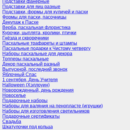
Подставки фанерные
Подставки для яиц разные
Подставки, формы для куличей и пасхи
Формы для пасхи, пасочницы
Декупаж к Пасхе
Верба, пасхальная флористика
Курочки, цыплята, кролики, птички
Гнёзда и скворечники
Пасхальные трафареты и штампы
Пасхальные подарки к Чистому четвергу
Наборы пасхальные для декора
Топперы пасхальные
Декор пасхальный разный
Выпускной, последний звонок
Яблочный Спас
1 сентября, День Учителя
Halloween (Хэллоуин)
Новорожденный, день рождения
Новоселье
Подарочные наборы
Наборы для валяния на пенопласте (игрушки)
Наборы для изготовления светильников
Подарочные сертификаты
Свадьба
Шкатулочки под кольца