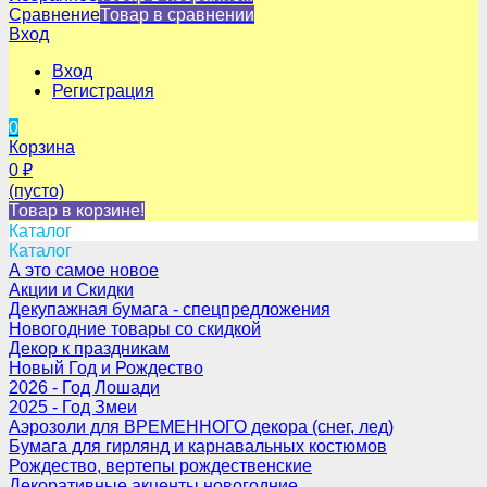
Сравнение
Товар в сравнении
Вход
Вход
Регистрация
0
Корзина
0
₽
(пусто)
Товар в корзине!
Каталог
Каталог
А это самое новое
Акции и Скидки
Декупажная бумага - спецпредложения
Новогодние товары со скидкой
Декор к праздникам
Новый Год и Рождество
2026 - Год Лошади
2025 - Год Змеи
Аэрозоли для ВРЕМЕННОГО декора (снег, лед)
Бумага для гирлянд и карнавальных костюмов
Рождество, вертепы рождественские
Декоративные акценты новогодние