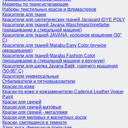
Маркеры по ткани исчезающие
Наборы текстильных красок и фломастеров
Красители для ткани
Красители для синтетических тканей Jacquard iDYE POLY
Красители для тканей Javana Waschmaschinefarbe
(окрашивание в стиральной машине)
Красители для тканей JAVANA, холодное крашение (30°
С)
Красители для тканей Marabu Easy Color (ручное
окрашивание)
Красители для тканей Marabu Fashion Color
(окрашивание в стиральной машине и вручную)
Красители для шелка Javana Batik, горячего крашения
(50-95° С)
Красители универсальные
Отбеливатели и пятновыводители
Краски по коже
Краски по коже и кожзаменителю Cadence Leather Vogue
Paint
Краски для свечей
Краски для свечей матовые
Краски для свечей - металлики
Краски для меловых и магнитных досок
Краски, светящиеся в темноте
Лаки, воск, финишные покрытия