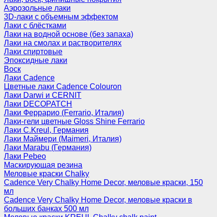
Аэрозольные лаки
3D-лаки с объемным эффектом
Лаки с блёстками
Лаки на водной основе (без запаха)
Лаки на смолах и растворителях
Лаки спиртовые
Эпоксидные лаки
Воск
Лаки Cadence
Цветные лаки Cadence Colouron
Лаки Darwi и CERNIT
Лаки DECOPATCH
Лаки Феррарио (Ferrario, Италия)
Лаки-гели цветные Gloss Shine Ferrario
Лаки C.Kreul, Германия
Лаки Маймери (Maimeri, Италия)
Лаки Marabu (Германия)
Лаки Pebeo
Маскирующая резина
Меловые краски Chalky
Cadence Very Chalky Home Decor, меловые краски, 150
мл
Cadence Very Chalky Home Decor, меловые краски в
больших банках 500 мл