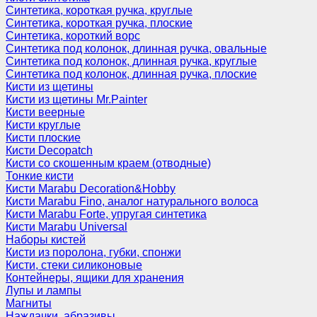
Синтетика, короткая ручка, круглые
Синтетика, короткая ручка, плоские
Синтетика, короткий ворс
Синтетика под колонок, длинная ручка, овальные
Синтетика под колонок, длинная ручка, круглые
Синтетика под колонок, длинная ручка, плоские
Кисти из щетины
Кисти из щетины Mr.Painter
Кисти веерные
Кисти круглые
Кисти плоские
Кисти Decopatch
Кисти со скошенным краем (отводные)
Тонкие кисти
Кисти Marabu Decoration&Hobby
Кисти Marabu Fino, аналог натурального волоса
Кисти Marabu Forte, упругая синтетика
Кисти Marabu Universal
Наборы кистей
Кисти из поролона, губки, спонжи
Кисти, стеки силиконовые
Контейнеры, ящики для хранения
Лупы и лампы
Магниты
Наждачки, абразивы