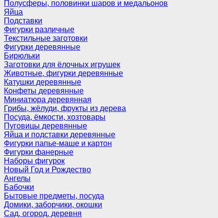
Полусферы, половинки шаров и медальонов
Яйца
Подставки
Фигурки различные
Текстильные заготовки
Фигурки деревянные
Бирюльки
Заготовки для ёлочных игрушек
Животные, фигурки деревянные
Катушки деревянные
Конфеты деревянные
Миниатюра деревянная
Грибы, жёлуди, фрукты из дерева
Посуда, ёмкости, хозтовары
Пуговицы деревянные
Яйца и подставки деревянные
Фигурки папье-маше и картон
Фигурки фанерные
Наборы фигурок
Новый Год и Рождество
Ангелы
Бабочки
Бытовые предметы, посуда
Домики, заборчики, окошки
Сад, огород, деревня