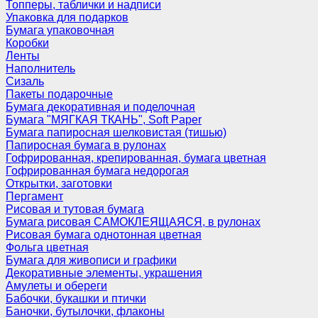
Топперы, таблички и надписи
Упаковка для подарков
Бумага упаковочная
Коробки
Ленты
Наполнитель
Сизаль
Пакеты подарочные
Бумага декоративная и поделочная
Бумага "МЯГКАЯ ТКАНЬ", Soft Paper
Бумага папиросная шелковистая (тишью)
Папиросная бумага в рулонах
Гофрированная, крепированная, бумага цветная
Гофрированная бумага недорогая
Открытки, заготовки
Пергамент
Рисовая и тутовая бумага
Бумага рисовая САМОКЛЕЯЩАЯСЯ, в рулонах
Рисовая бумага однотонная цветная
Фольга цветная
Бумага для живописи и графики
Декоративные элементы, украшения
Амулеты и обереги
Бабочки, букашки и птички
Баночки, бутылочки, флаконы