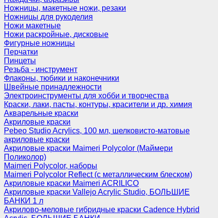
Ножницы, макетные ножи, резаки
Ножницы для рукоделия
Ножи макетные
Ножи раскройные, дисковые
Фигурные ножницы
Перчатки
Пинцеты
Резьба - инструмент
Флаконы, тюбики и наконечники
Швейные принадлежности
Электроинструменты для хобби и творчества
Краски, лаки, пасты, контуры, красители и др. химия
Акварельные краски
Акриловые краски
Pebeo Studio Acrylics, 100 мл, шелковисто-матовые
акриловые краски
Акриловые краски Maimeri Polycolor (Маймери
Поликолор)
Maimeri Polycolor, наборы
Maimeri Polycolor Reflect (с металлическим блеском)
Акриловые краски Maimeri ACRILICO
Акриловые краски Vallejo Acrylic Studio, БОЛЬШИЕ
БАНКИ 1 л
Акрилово-меловые гибридные краски Cadence Hybrid