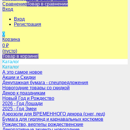
Сравнение
Товар в сравнении
Вход
Вход
Регистрация
0
Корзина
0
₽
(пусто)
Товар в корзине!
Каталог
Каталог
А это самое новое
Акции и Скидки
Декупажная бумага - спецпредложения
Новогодние товары со скидкой
Декор к праздникам
Новый Год и Рождество
2026 - Год Лошади
2025 - Год Змеи
Аэрозоли для ВРЕМЕННОГО декора (снег, лед)
Бумага для гирлянд и карнавальных костюмов
Рождество, вертепы рождественские
Декоративные акценты новогодние