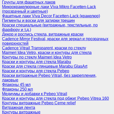
Грунты для фацетных лаков
Микрокракелюрные лаки Viva Mikro Facetten-Lack
(прозрачный и цветные)
Фацетные лаки Viva Decor Facetten-Lack (кракелюр)
Пигменты и воски для затирки трещин
Краски специальные (витражные, текстильные, по
фарфору и т.д.)
Декор и роспись стекла, витражные краски
Cadence Mirror Festival, краски для зеркал и прозрачных
поверхностей
Cadence Vitrail Transparent, краски по стеклу
Maimeri Idea Vetro, краски и контуры для стекла
Контуры по стеклу Maimeri Idea Vetro
Краски и контуры для стекла Marabu
Краски для стекла глянцевые Marabu GlasArt
Краски и контуры для стекла Pebeo
Краски витражные Pebeo Vitrail, без закрепления,
лаковые
Флаконы 45 мл
Флаконы 250 мл
Медиумы и добавки к Pebeo Vitrail
Краски и контуры для стекла под обжиг Pebeo Vitrea 160
Контуры витражные Pebeo Cerne relief
Витражная лента
Контуры витражные