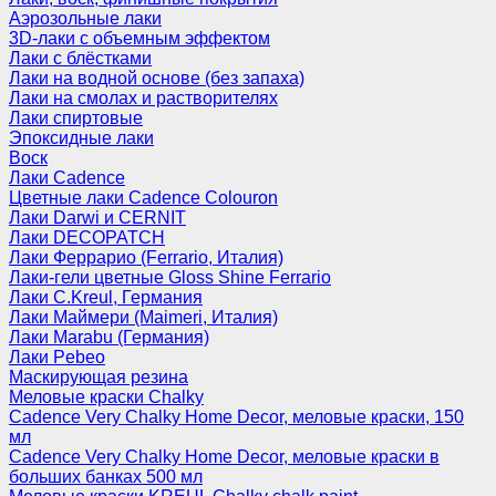
Аэрозольные лаки
3D-лаки с объемным эффектом
Лаки с блёстками
Лаки на водной основе (без запаха)
Лаки на смолах и растворителях
Лаки спиртовые
Эпоксидные лаки
Воск
Лаки Cadence
Цветные лаки Cadence Colouron
Лаки Darwi и CERNIT
Лаки DECOPATCH
Лаки Феррарио (Ferrario, Италия)
Лаки-гели цветные Gloss Shine Ferrario
Лаки C.Kreul, Германия
Лаки Маймери (Maimeri, Италия)
Лаки Marabu (Германия)
Лаки Pebeo
Маскирующая резина
Меловые краски Chalky
Cadence Very Chalky Home Decor, меловые краски, 150
мл
Cadence Very Chalky Home Decor, меловые краски в
больших банках 500 мл