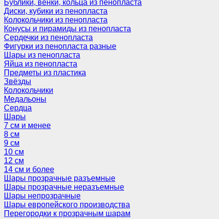
Бублики, венки, кольца из пенопласта
Диски, кубики из пенопласта
Колокольчики из пенопласта
Конусы и пирамиды из пенопласта
Сердечки из пенопласта
Фигурки из пенопласта разные
Шары из пенопласта
Яйца из пенопласта
Предметы из пластика
Звёзды
Колокольчики
Медальоны
Сердца
Шары
7 см и менее
8 см
9 см
10 см
12 см
14 см и более
Шары прозрачные разъемные
Шары прозрачные неразъемные
Шары непрозрачные
Шары европейского производства
Перегородки к прозрачным шарам