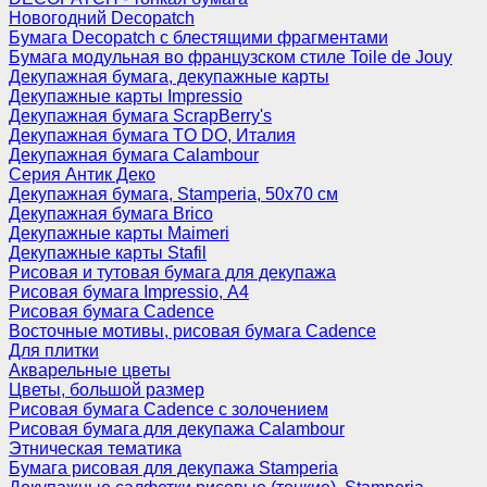
Новогодний Decopatch
Бумага Decopatch с блестящими фрагментами
Бумага модульная во французском стиле Toile de Jouy
Декупажная бумага, декупажные карты
Декупажные карты Impressio
Декупажная бумага ScrapBerry's
Декупажная бумага TO DO, Италия
Декупажная бумага Calambour
Серия Антик Деко
Декупажная бумага, Stamperia, 50х70 см
Декупажная бумага Brico
Декупажные карты Maimeri
Декупажные карты Stafil
Рисовая и тутовая бумага для декупажа
Рисовая бумага Impressio, А4
Рисовая бумага Cadence
Восточные мотивы, рисовая бумага Cadence
Для плитки
Акварельные цветы
Цветы, большой размер
Рисовая бумага Cadence c золочением
Рисовая бумага для декупажа Calambour
Этническая тематика
Бумага рисовая для декупажа Stamperia