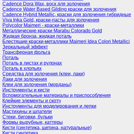
Cadence Dora Wax, воск для золочения
Cadence Water Based Gilding краски для золочения
Cadence Hybrid Metallic, краски для золочения гибридные
Viva Inka Gold, краски-пасты для золочения
Polycolor Maimeri - краски-металлики
Металлические краски Marabu Colorado Gold
Жидкая бронза, жидкая поталь
Блестящие краски-металлики Maimeri Idea Colori Metallici
Зеркальный эффект
Трансферная фольга
Поталь
Поталь в листах и рулонах
Поталь в хлопьях
Средства для золочения (клеи, лаки)
Лаки для золочения
Клеи для золочения (морданы)
Инструменты и кисти
Вспомогательные материалы и приспособления
Клейкие элементы и скотч
Инструменты для моделирования и лепки
Мастихины и шпатели
Стеки, биговки, бульки
Формы вырубные, каттеры
Кисти (синтетика, щетина, натуральные)
Кисти синтетика