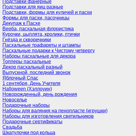
Подставки фанерные
Подставки для яиц разные
Подставки, формы для куличей и пасхи
Формы для пасхи, пасочницы
Декупаж к Пасхе
Верба, пасхальная флористика
Курочки, цыплята, кролики, птички
Гнёзда и скворечники
Пасхальные трафареты и штампы
Пасхальные подарки к Чистому четвергу
Наборы пасхальные для декора
Топперы пасхальные
Декор пасхальный разный
Выпускной, последний звонок
Яблочный Спас
1 сентября, День Учителя
Halloween (Хэллоуин)
Новорожденный, день рождения
Новоселье
Подарочные наборы
Наборы для валяния на пенопласте (игрушки)
Наборы для изготовления светильников
Подарочные сертификаты
Свадьба
Шкатулочки под кольца