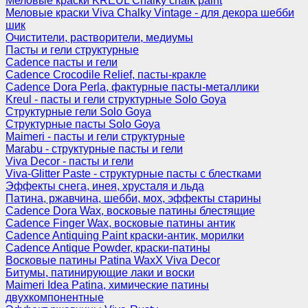
Меловые краски KREUL Chalky chalk paint
Меловые краски Viva Chalky Vintage - для декора шебби
шик
Очистители, растворители, медиумы
Пасты и гели структурные
Cadence пасты и гели
Cadence Crocodile Relief, пасты-кракле
Cadence Dora Perla, фактурные пасты-металлики
Kreul - пасты и гели структурные Solo Goya
Структурные гели Solo Goya
Структурные пасты Solo Goya
Maimeri - пасты и гели структурные
Marabu - структурные пасты и гели
Viva Decor - пасты и гели
Viva-Glitter Paste - структурные пасты с блестками
Эффекты снега, инея, хрусталя и льда
Патина, ржавчина, шебби, мох, эффекты старины
Cadence Dora Wax, восковые патины блестящие
Cadence Finger Wax, восковые патины антик
Сadence Antiquing Paint краски-антик, морилки
Cadence Antique Powder, краски-патины
Восковые патины Patina WaxX Viva Decor
Битумы, патинирующие лаки и воски
Maimeri Idea Patina, химические патины
двухкомпонентные