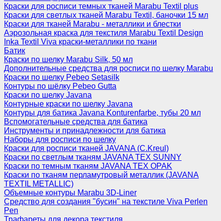
Краски для росписи темных тканей Marabu Textil plus
Краски для светлых тканей Marabu Textil, баночки 15 мл
Краски для тканей Marabu - металлики и блестки
Аэрозольная краска для текстиля Marabu Textil Design
Inka Textil Viva краски-металлики по ткани
Батик
Краски по шелку Marabu Silk, 50 мл
Дополнительные средства для росписи по шелку Marabu
Краски по шелку Pebeo Setasilk
Контуры по шёлку Pebeo Gutta
Краски по шелку Javana
Контурные краски по шелку Javana
Контуры для батика Javana Konturenfarbe, тубы 20 мл
Вспомогательные средства для батика
Инструменты и принадлежности для батика
Наборы для росписи по шелку
Краски для росписи тканей JAVANA (C.Kreul)
Краски по светлым тканям JAVANA TEX SUNNY
Краски по темным тканям JAVANA TEX OPAK
Краски по тканям перламутровый металлик (JAVANA
TEXTIL METALLIC)
Объемные контуры Marabu 3D-Liner
Средство для создания "бусин" на текстиле Viva Perlen
Pen
Трафареты для декора текстиля