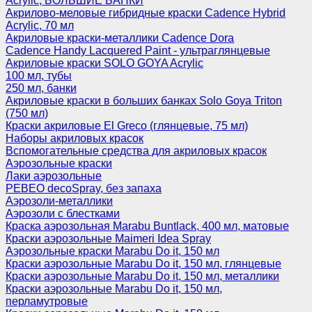
Acrylic, БОЛЬШИЕ БАНКИ
Акрилово-меловые гибридные краски Cadence Hybrid
Acrylic, 70 мл
Акриловые краски-металлики Cadence Dora
Cadence Handy Lacquered Paint - ультраглянцевые
Акриловые краски SOLO GOYA Acrylic
100 мл, тубы
250 мл, банки
Акриловые краски в больших банках Solo Goya Triton
(750 мл)
Краски акриловые El Greco (глянцевые, 75 мл)
Наборы акриловых красок
Вспомогательные средства для акриловых красок
Аэрозольные краски
Лаки аэрозольные
PEBEO decoSpray, без запаха
Аэрозоли-металлики
Аэрозоли с блестками
Краска аэрозольная Marabu Buntlack, 400 мл, матовые
Краски аэрозольные Maimeri Idea Spray
Аэрозольные краски Marabu Do it, 150 мл
Краски аэрозольные Marabu Do it, 150 мл, глянцевые
Краски аэрозольные Marabu Do it, 150 мл, металлики
Краски аэрозольные Marabu Do it, 150 мл,
перламутровые