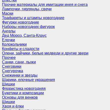
Блёстки
Прочие материалы для имитации инея и снега
Лампочки, гирлянды, свечи
Маски
Трафареты и штампы новогодние
Фигурки новогодние
Наборы новогодних фигурок
Ангелы
Дед Мороз, Санта-Клаус
Елочки
Колокольчики
Конфеты и сладости
Олени, зайчики, белые медведи и другие звери
Прочее
Санки, сани, лыжи
Снеговики
Снегурочка
Снежинки и звезды
Шарики, елочные украшения
Шишки
Флористика новогодняя
Букетики и композиции
Основы для венков
Шишки
Хвоя и ёлки