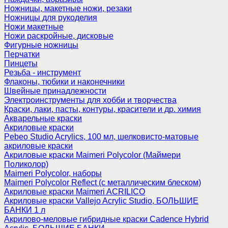
Ножницы, макетные ножи, резаки
Ножницы для рукоделия
Ножи макетные
Ножи раскройные, дисковые
Фигурные ножницы
Перчатки
Пинцеты
Резьба - инструмент
Флаконы, тюбики и наконечники
Швейные принадлежности
Электроинструменты для хобби и творчества
Краски, лаки, пасты, контуры, красители и др. химия
Акварельные краски
Акриловые краски
Pebeo Studio Acrylics, 100 мл, шелковисто-матовые
акриловые краски
Акриловые краски Maimeri Polycolor (Маймери
Поликолор)
Maimeri Polycolor, наборы
Maimeri Polycolor Reflect (с металлическим блеском)
Акриловые краски Maimeri ACRILICO
Акриловые краски Vallejo Acrylic Studio, БОЛЬШИЕ
БАНКИ 1 л
Акрилово-меловые гибридные краски Cadence Hybrid