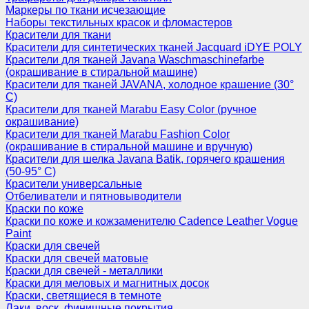
Маркеры по ткани исчезающие
Наборы текстильных красок и фломастеров
Красители для ткани
Красители для синтетических тканей Jacquard iDYE POLY
Красители для тканей Javana Waschmaschinefarbe
(окрашивание в стиральной машине)
Красители для тканей JAVANA, холодное крашение (30°
С)
Красители для тканей Marabu Easy Color (ручное
окрашивание)
Красители для тканей Marabu Fashion Color
(окрашивание в стиральной машине и вручную)
Красители для шелка Javana Batik, горячего крашения
(50-95° С)
Красители универсальные
Отбеливатели и пятновыводители
Краски по коже
Краски по коже и кожзаменителю Cadence Leather Vogue
Paint
Краски для свечей
Краски для свечей матовые
Краски для свечей - металлики
Краски для меловых и магнитных досок
Краски, светящиеся в темноте
Лаки, воск, финишные покрытия