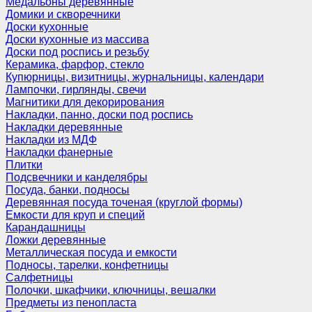
Медальоны деревянные
Домики и скворечники
Доски кухонные
Доски кухонные из массива
Доски под роспись и резьбу
Керамика, фарфор, стекло
Купюрницы, визитницы, журнальницы, календари
Лампочки, гирлянды, свечи
Магнитики для декорирования
Накладки, панно, доски под роспись
Накладки деревянные
Накладки из МДФ
Накладки фанерные
Плитки
Подсвечники и канделябры
Посуда, банки, подносы
Деревянная посуда точеная (круглой формы)
Емкости для круп и специй
Карандашницы
Ложки деревянные
Металлическая посуда и емкости
Подносы, тарелки, конфетницы
Салфетницы
Полочки, шкафчики, ключницы, вешалки
Предметы из пенопласта