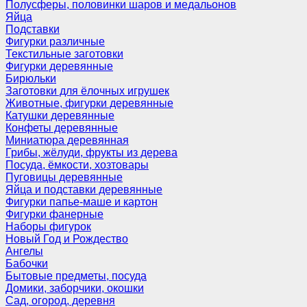
Полусферы, половинки шаров и медальонов
Яйца
Подставки
Фигурки различные
Текстильные заготовки
Фигурки деревянные
Бирюльки
Заготовки для ёлочных игрушек
Животные, фигурки деревянные
Катушки деревянные
Конфеты деревянные
Миниатюра деревянная
Грибы, жёлуди, фрукты из дерева
Посуда, ёмкости, хозтовары
Пуговицы деревянные
Яйца и подставки деревянные
Фигурки папье-маше и картон
Фигурки фанерные
Наборы фигурок
Новый Год и Рождество
Ангелы
Бабочки
Бытовые предметы, посуда
Домики, заборчики, окошки
Сад, огород, деревня