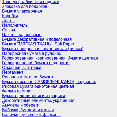
Топперы, таблички и надписи
Упаковка для подарков
Бумага упаковочная
Коробки
Ленты
Наполнитель
Сизаль
Пакеты подарочные
Бумага декоративная и поделочная
Бумага "МЯГКАЯ ТКАНЬ", Soft Paper
Бумага папиросная шелковистая (тишью)
Папиросная бумага в рулонах
Гофрированная, крепированная, бумага цветная
Гофрированная бумага недорогая
Открытки, заготовки
Пергамент
Рисовая и тутовая бумага
Бумага рисовая САМОКЛЕЯЩАЯСЯ, в рулонах
Рисовая бумага однотонная цветная
Фольга цветная
Бумага для живописи и графики
Декоративные элементы, украшения
Амулеты и обереги
Бабочки, букашки и птички
Баночки, бутылочки, флаконы