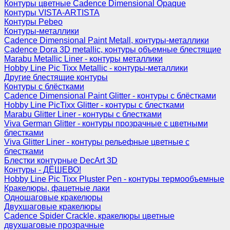
Контуры цветные Cadence Dimensional Opaque
Контуры VISTA-ARTISTA
Контуры Pebeo
Контуры-металлики
Cadence Dimensional Paint Metall, контуры-металлики
Cadence Dora 3D metallic, контуры объемные блестящие
Marabu Metallic Liner - контуры металлики
Hobby Line Pic Tixx Metallic - контуры-металлики
Другие блестящие контуры
Контуры с блёстками
Cadence Dimensional Paint Glitter - контуры с блёстками
Hobby Line PicTixx Glitter - контуры с блестками
Marabu Glitter Liner - контуры с блестками
Viva German Glitter - контуры прозрачные с цветными
блестками
Viva Glitter Liner - контуры рельефные цветные с
блестками
Блестки контурные DecArt 3D
Контуры - ДЁШЕВО!
Hobby Line Pic Tixx Pluster Pen - контуры термообъемные
Кракелюры, фацетные лаки
Одношаговые кракелюры
Двухшаговые кракелюры
Cadence Spider Crackle, кракелюры цветные
двухшаговые прозрачные