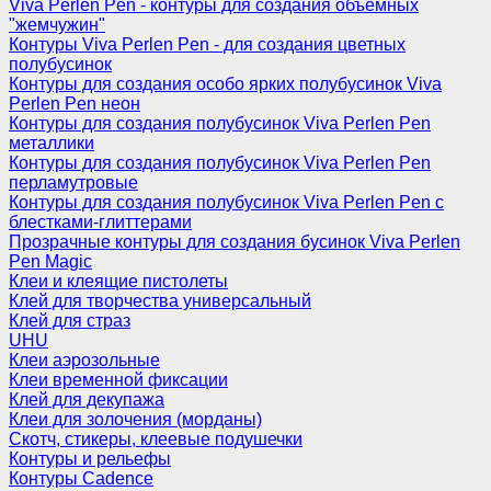
Viva Perlen Pen - контуры для создания объемных
"жемчужин"
Контуры Viva Perlen Pen - для создания цветных
полубусинок
Контуры для создания особо ярких полубусинок Viva
Perlen Pen неон
Контуры для создания полубусинок Viva Perlen Pen
металлики
Контуры для создания полубусинок Viva Perlen Pen
перламутровые
Контуры для создания полубусинок Viva Perlen Pen с
блестками-глиттерами
Прозрачные контуры для создания бусинок Viva Perlen
Pen Magic
Клеи и клеящие пистолеты
Клей для творчества универсальный
Клей для страз
UHU
Клеи аэрозольные
Клеи временной фиксации
Клей для декупажа
Клеи для золочения (морданы)
Скотч, стикеры, клеевые подушечки
Контуры и рельефы
Контуры Cadence