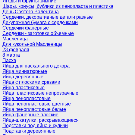
Ягоды и фрукты зимние
Шары, конусы, бублики из пенопласта и пластика
День Святого Валентина
Сердечки, декоративные детали разные
Декупажная бумага с сердечками
Сердечки фанерные
Сердечки - заготовки объемные
Масленица
Для кукольной Масленицы
23 февраля
8 марта
Пасха
Яйца для пасхального декора
Яйца миниатюрные
Яйца деревянные
Яйца с плоскими срезами
Яйца пластиковые
Яйца пластиковые непрозрачные
Яйца пенопластовые
Яйца пенопластовые цветные
Яйца пенопластовые белые
Яйца фанерные плоские
Яйца-шкатулки, раскрывающиеся
Подставки под яйца и куличи
Подставки деревянные