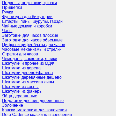
Подвесы, подставки, крючки
Прищепки
Ручки
Фурнитура для бижутерии
Штифты, пины, шурупы, гвозди
Чайные домики и коробки
Часы
Заготовки для часов плоские
Заготовки для часов объемные
Цифры и циферблаты для часов
Часовые механизмы и стрелки
Стрелки для часов
Чемоданы, саквояжи, ящики
Шкатулки и прочее из МДФ
Шкатулки из дерева
Шкатулки дерево+фанера
Шкатулки деревянные дёшево
Шкатулки из массива липы
Шкатулки из сосны
Шкатулки из фанеры
Яйца деревянные
Подставки для яиц деревянные
Золочение
Краски, металлики для золочения
Dora Cadence краски для золочения