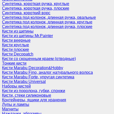
Синтетика, короткая ручка, круглые
Синтетика, короткая ручка, плоские
Синтетика, короткий ворс
Синтетика под колонок, длинная ручка, овальные
Синтетика под колонок, длинная ручка, круглые
Синтетика под колонок, длинная ручка, плоские
Кисти из щетины
Кисти из щетины Mr.Painter
Кисти веерные
Кисти круглые
Кисти плоские
Кисти Decopatch
Кисти со скошенным краем (отводные)
Тонкие кисти
Кисти Marabu Decoration&Hobby
Кисти Marabu Fino, аналог натурального волоса
Кисти Marabu Forte, упругая синтетика
Кисти Marabu Universal
Наборы кистей
Кисти из поролона, губки, спонжи
Кисти, стеки силиконовые
Контейнеры, ящики для хранения
Лупы и лампы
Магниты
Наждачки, абразивы