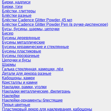
Бирки, надписи
Бирки, тэги
Блёстки, глиттеры
Блёстки разные
Блёстки Cadence Glitter Powder, 45 мл
Блёстки Cadence Glitter Powder Pen (в ручке-диспенсере)
Бусы, бусины, шармы, цепочки
Бисер
Бусины деревянные
Бусины металлические
Бусины керамические и стеклянные
Бусины пластиковые
Бусины прозрачные
Цепочки и бусы
Шармы
Галька стеклянная, камешки, лёд
Детали для декора разные
Кабошоны, камеи
Кристаллы и камни
Накладки, рамки, уголки
Накладки металлические, филигрань
Наклейки
Наклейки-орнаменты блестящие
Перья цветные
Пластиковый декор для наклеивания, кабошоны