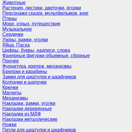
Животные
Растения, листики, цветочки, ягодки
Персонажи сказок, мультфильмов, книг
Птицы
Море, отдых, путешествия
Музыкальное
Сердечки
Узоры, рамки, уголки
Яйца, Пасха
Цифры, буквы, надписи, слова
Фанерные фигурки объемные, сборные
Прочее
Фурнитура, крепеж, механизмы
Брелоки и карабины
Замки для шкатулок и шкафчиков
Колпачки и шапочки
Крючки
Магниты
Механизмы
Накладки, рамки, уголки
Накладки деревянные
Накладки из МДФ
Накладки металлические
Ножки
Петли для шкатулок и шкафчиков