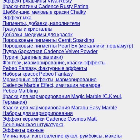
Эффект ржавчины Viva-Rusty
Краски-патины Cadence Rusty Patina
Шебби-шик, меловые краски Chalky
Эффект мха
Пигменты, добавки, наполнители
Гранулы и кристаллы
Добавки, медиумы для красок
Порошковые пигменты Cernit Sparkling
Порошковые пигменты Pearl Ex (металлики, перламутр)
Пудра бархатная Cadence Velvet Powder
Пуринг (цветные заливки)
Фэнтези, марморирование, краски-эффекты
Pebeo Fantasy, фактурные эффекты
Наборы красок Pebeo Fantasy
Мраморные эффекты, марморирование
Cadence Marble Effect, имитация мрамора
Pebeo Marbling
Краски для марморирования Magic Marble (C.Kreul,
Германия)
Краски для марморирования Marabu Easy Marble
Наборы для марморирования
Эффект керамики Cadence Cosmos Matt
Венецианская штукатурка
Эффекты разные
Миниатюра, изготовление кукол, румбоксы, макеты