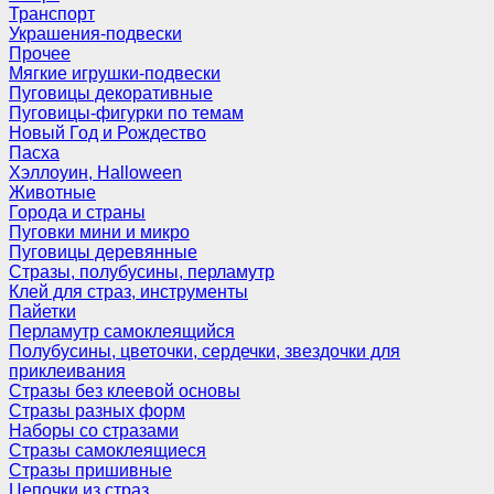
Транспорт
Украшения-подвески
Прочее
Мягкие игрушки-подвески
Пуговицы декоративные
Пуговицы-фигурки по темам
Новый Год и Рождество
Пасха
Хэллоуин, Halloween
Животные
Города и страны
Пуговки мини и микро
Пуговицы деревянные
Стразы, полубусины, перламутр
Клей для страз, инструменты
Пайетки
Перламутр самоклеящийся
Полубусины, цветочки, сердечки, звездочки для
приклеивания
Стразы без клеевой основы
Стразы разных форм
Наборы со стразами
Стразы самоклеящиеся
Стразы пришивные
Цепочки из страз