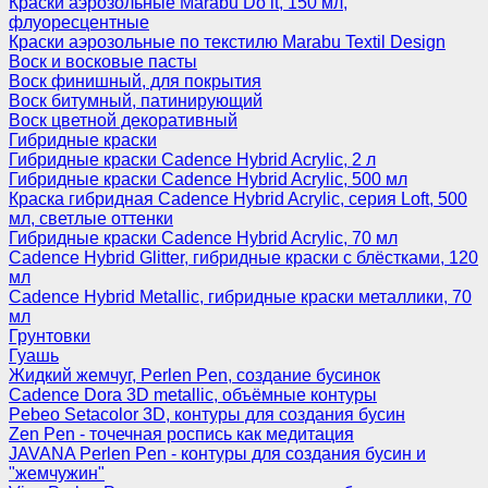
Краски аэрозольные Marabu Do it, 150 мл,
флуоресцентные
Краски аэрозольные по текстилю Marabu Textil Design
Воск и восковые пасты
Воск финишный, для покрытия
Воск битумный, патинирующий
Воск цветной декоративный
Гибридные краски
Гибридные краски Cadence Hybrid Acrylic, 2 л
Гибридные краски Cadence Hybrid Acrylic, 500 мл
Краска гибридная Cadence Hybrid Acrylic, серия Loft, 500
мл, светлые оттенки
Гибридные краски Cadence Hybrid Acrylic, 70 мл
Cadence Hybrid Glitter, гибридные краски с блёстками, 120
мл
Cadence Hybrid Metallic, гибридные краски металлики, 70
мл
Грунтовки
Гуашь
Жидкий жемчуг, Perlen Pen, создание бусинок
Cadence Dora 3D metallic, объёмные контуры
Pebeo Setacolor 3D, контуры для создания бусин
Zen Pen - точечная роспись как медитация
JAVANA Perlen Pen - контуры для создания бусин и
"жемчужин"