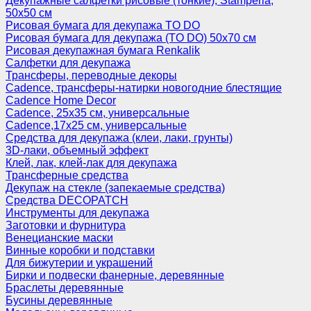
Декупажные салфетки рисовые (тонкие), Stamperia,
50х50 см
Рисовая бумага для декупажа TO DO
Рисовая бумага для декупажа (TO DO) 50х70 см
Рисовая декупажная бумага Renkalik
Салфетки для декупажа
Трансферы, переводные декоры
Cadence, трансферы-натирки новогодние блестящие
Cadence Home Decor
Cadence, 25х35 см, универсальные
Cadence,17х25 см, универсальные
Средства для декупажа (клеи, лаки, грунты)
3D-лаки, объемный эффект
Клей, лак, клей-лак для декупажа
Трансферные средства
Декупаж на стекле (запекаемые средства)
Средства DECOPATCH
Инструменты для декупажа
Заготовки и фурнитура
Венецианские маски
Винные коробки и подставки
Для бижутерии и украшений
Бирки и подвески фанерные, деревянные
Браслеты деревянные
Бусины деревянные