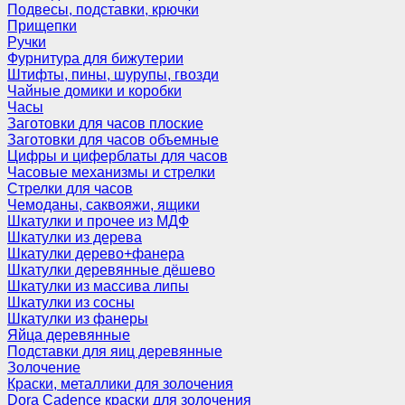
Подвесы, подставки, крючки
Прищепки
Ручки
Фурнитура для бижутерии
Штифты, пины, шурупы, гвозди
Чайные домики и коробки
Часы
Заготовки для часов плоские
Заготовки для часов объемные
Цифры и циферблаты для часов
Часовые механизмы и стрелки
Стрелки для часов
Чемоданы, саквояжи, ящики
Шкатулки и прочее из МДФ
Шкатулки из дерева
Шкатулки дерево+фанера
Шкатулки деревянные дёшево
Шкатулки из массива липы
Шкатулки из сосны
Шкатулки из фанеры
Яйца деревянные
Подставки для яиц деревянные
Золочение
Краски, металлики для золочения
Dora Cadence краски для золочения