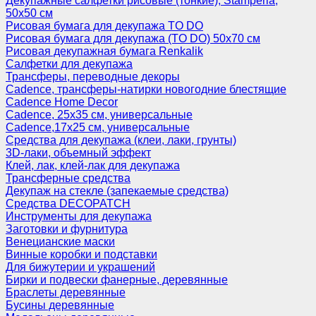
Декупажные салфетки рисовые (тонкие), Stamperia,
50х50 см
Рисовая бумага для декупажа TO DO
Рисовая бумага для декупажа (TO DO) 50х70 см
Рисовая декупажная бумага Renkalik
Салфетки для декупажа
Трансферы, переводные декоры
Cadence, трансферы-натирки новогодние блестящие
Cadence Home Decor
Cadence, 25х35 см, универсальные
Cadence,17х25 см, универсальные
Средства для декупажа (клеи, лаки, грунты)
3D-лаки, объемный эффект
Клей, лак, клей-лак для декупажа
Трансферные средства
Декупаж на стекле (запекаемые средства)
Средства DECOPATCH
Инструменты для декупажа
Заготовки и фурнитура
Венецианские маски
Винные коробки и подставки
Для бижутерии и украшений
Бирки и подвески фанерные, деревянные
Браслеты деревянные
Бусины деревянные