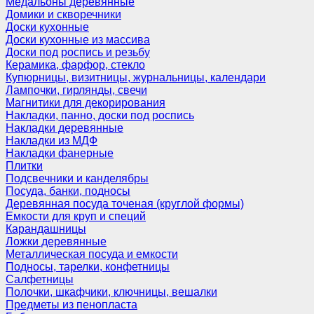
Медальоны деревянные
Домики и скворечники
Доски кухонные
Доски кухонные из массива
Доски под роспись и резьбу
Керамика, фарфор, стекло
Купюрницы, визитницы, журнальницы, календари
Лампочки, гирлянды, свечи
Магнитики для декорирования
Накладки, панно, доски под роспись
Накладки деревянные
Накладки из МДФ
Накладки фанерные
Плитки
Подсвечники и канделябры
Посуда, банки, подносы
Деревянная посуда точеная (круглой формы)
Емкости для круп и специй
Карандашницы
Ложки деревянные
Металлическая посуда и емкости
Подносы, тарелки, конфетницы
Салфетницы
Полочки, шкафчики, ключницы, вешалки
Предметы из пенопласта