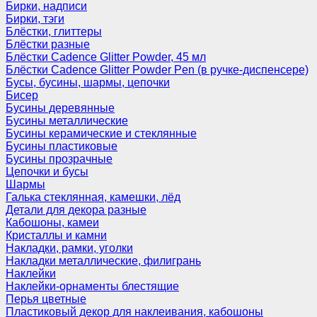
Бирки, надписи
Бирки, тэги
Блёстки, глиттеры
Блёстки разные
Блёстки Cadence Glitter Powder, 45 мл
Блёстки Cadence Glitter Powder Pen (в ручке-диспенсере)
Бусы, бусины, шармы, цепочки
Бисер
Бусины деревянные
Бусины металлические
Бусины керамические и стеклянные
Бусины пластиковые
Бусины прозрачные
Цепочки и бусы
Шармы
Галька стеклянная, камешки, лёд
Детали для декора разные
Кабошоны, камеи
Кристаллы и камни
Накладки, рамки, уголки
Накладки металлические, филигрань
Наклейки
Наклейки-орнаменты блестящие
Перья цветные
Пластиковый декор для наклеивания, кабошоны