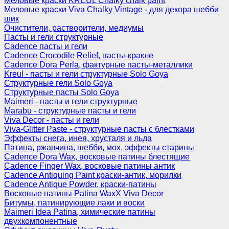
Меловые краски KREUL Chalky chalk paint
Меловые краски Viva Chalky Vintage - для декора шебби
шик
Очистители, растворители, медиумы
Пасты и гели структурные
Cadence пасты и гели
Cadence Crocodile Relief, пасты-кракле
Cadence Dora Perla, фактурные пасты-металлики
Kreul - пасты и гели структурные Solo Goya
Структурные гели Solo Goya
Структурные пасты Solo Goya
Maimeri - пасты и гели структурные
Marabu - структурные пасты и гели
Viva Decor - пасты и гели
Viva-Glitter Paste - структурные пасты с блестками
Эффекты снега, инея, хрусталя и льда
Патина, ржавчина, шебби, мох, эффекты старины
Cadence Dora Wax, восковые патины блестящие
Cadence Finger Wax, восковые патины антик
Сadence Antiquing Paint краски-антик, морилки
Cadence Antique Powder, краски-патины
Восковые патины Patina WaxX Viva Decor
Битумы, патинирующие лаки и воски
Maimeri Idea Patina, химические патины
двухкомпонентные