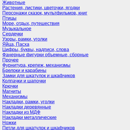
Животные
Растения, листики, цветочки, ягодки
Персонажи сказок, мультфильмов, книг
Птицы
Море, отдых, путешествия
Музыкальное
Сердечки
Узоры, рамки, уголки
Яйца, Пасха
Цифры, буквы, надписи, слова
Фанерные фигурки объемные, сборные
Прочее
Фурнитура, крепеж, механизмы
Брелоки и карабины
Замки для шкатулок и шкафчиков
Колпачки и шапочки
Крючки
Магниты
Механизмы
Накладки, рамки, уголки
Накладки деревянные
Накладки из МДФ
Накладки металлические
Ножки
Петли для шкатулок и шкафчиков