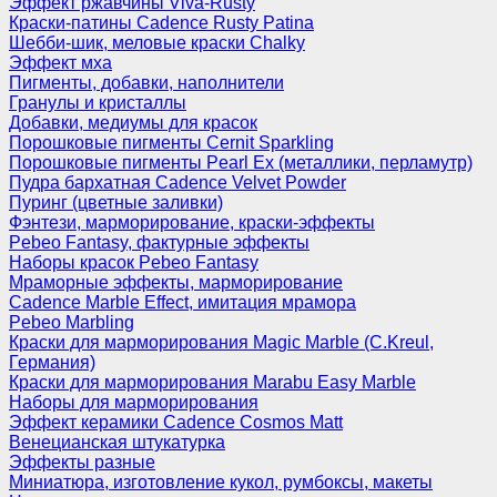
Эффект ржавчины Viva-Rusty
Краски-патины Cadence Rusty Patina
Шебби-шик, меловые краски Chalky
Эффект мха
Пигменты, добавки, наполнители
Гранулы и кристаллы
Добавки, медиумы для красок
Порошковые пигменты Cernit Sparkling
Порошковые пигменты Pearl Ex (металлики, перламутр)
Пудра бархатная Cadence Velvet Powder
Пуринг (цветные заливки)
Фэнтези, марморирование, краски-эффекты
Pebeo Fantasy, фактурные эффекты
Наборы красок Pebeo Fantasy
Мраморные эффекты, марморирование
Cadence Marble Effect, имитация мрамора
Pebeo Marbling
Краски для марморирования Magic Marble (C.Kreul,
Германия)
Краски для марморирования Marabu Easy Marble
Наборы для марморирования
Эффект керамики Cadence Cosmos Matt
Венецианская штукатурка
Эффекты разные
Миниатюра, изготовление кукол, румбоксы, макеты