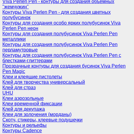
Viva Perlen Pen - контуры для создания объемных
"жемчужин"
Контуры Viva Perlen Pen - для создания цветных
полубусинок
Контуры для создания особо ярких полубусинок Viva
Perlen Pen неон
Контуры для создания полубусинок Viva Perlen Pen
металлики
Контуры для создания полубусинок Viva Perlen Pen
перламутровые
Контуры для создания полубусинок Viva Perlen Pen с
блестками-глиттерами
Прозрачные контуры для создания бусинок Viva Perlen
Pen Magic
Клеи и клеящие пистолеты
Клей для творчества универсальный
Клей для страз
UHU
Клеи аэрозольные
Клеи временной фиксации
Клей для декупажа
Клеи для золочения (морданы)
Скотч, стикеры, клеевые подушечки
Контуры и рельефы
Контуры Cadence