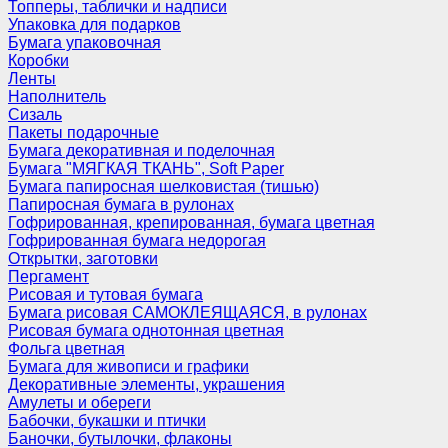
Топперы, таблички и надписи
Упаковка для подарков
Бумага упаковочная
Коробки
Ленты
Наполнитель
Сизаль
Пакеты подарочные
Бумага декоративная и поделочная
Бумага "МЯГКАЯ ТКАНЬ", Soft Paper
Бумага папиросная шелковистая (тишью)
Папиросная бумага в рулонах
Гофрированная, крепированная, бумага цветная
Гофрированная бумага недорогая
Открытки, заготовки
Пергамент
Рисовая и тутовая бумага
Бумага рисовая САМОКЛЕЯЩАЯСЯ, в рулонах
Рисовая бумага однотонная цветная
Фольга цветная
Бумага для живописи и графики
Декоративные элементы, украшения
Амулеты и обереги
Бабочки, букашки и птички
Баночки, бутылочки, флаконы