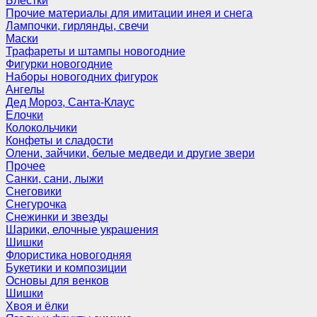
Блёстки
Прочие материалы для имитации инея и снега
Лампочки, гирлянды, свечи
Маски
Трафареты и штампы новогодние
Фигурки новогодние
Наборы новогодних фигурок
Ангелы
Дед Мороз, Санта-Клаус
Елочки
Колокольчики
Конфеты и сладости
Олени, зайчики, белые медведи и другие звери
Прочее
Санки, сани, лыжи
Снеговики
Снегурочка
Снежинки и звезды
Шарики, елочные украшения
Шишки
Флористика новогодняя
Букетики и композиции
Основы для венков
Шишки
Хвоя и ёлки