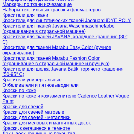
Маркеры по ткани исчезающие
Наборы текстильных красок и фломастеров
Красители для ткани
Красители для синтетических тканей Jacquard iDYE POLY
Красители для тканей Javana Waschmaschinefarbe
(окрашивание в стиральной машине)
Красители для тканей JAVANA, холодное крашение (30°
С)
Красители для тканей Marabu Easy Color (ручное
окрашивание)
Красители для тканей Marabu Fashion Color
(окрашивание в стиральной машине и вручную)
Красители для шелка Javana Batik, горячего крашения
(50-95° С)
Красители универсальные
Отбеливатели и пятновыводители
Краски по коже
Краски по коже и кожзаменителю Cadence Leather Vogue
Paint
Краски для свечей
Краски для свечей матовые
Краски для свечей - металлики
Краски для меловых и магнитных досок
Краски, светящиеся в темноте
Лаки, воск, финишные покрытия