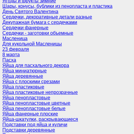
Ягоды и фрукты зимние
Шары, конусы, бублики из пенопласта и пластика
День Святого Валентина
Сердечки, декоративные детали разные
Декупажная бумага с сердечками
Сердечки фанерные
Сердечки - заготовки объемные
Масленица
Для кукольной Масленицы
23 февраля
8 марта
Пасха
Яйца для пасхального декора
Яйца миниатюрные
Яйца деревянные
Яйца с плоскими срезами
Яйца пластиковые
Яйца пластиковые непрозрачные
Яйца пенопластовые
Яйца пенопластовые цветные
Яйца пенопластовые белые
Яйца фанерные плоские
Яйца-шкатулки, раскрывающиеся
Подставки под яйца и куличи
Подставки деревянные