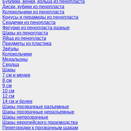
Бублики, венки, кольца из пенопласта
Диски, кубики из пенопласта
Колокольчики из пенопласта
Конусы и пирамиды из пенопласта
Сердечки из пенопласта
Фигурки из пенопласта разные
Шары из пенопласта
Яйца из пенопласта
Предметы из пластика
Звёзды
Колокольчики
Медальоны
Сердца
Шары
7 см и менее
8 см
9 см
10 см
12 см
14 см и более
Шары прозрачные разъемные
Шары прозрачные неразъемные
Шары непрозрачные
Шары европейского производства
Перегородки к прозрачным шарам