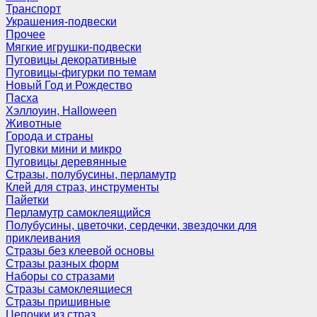
Транспорт
Украшения-подвески
Прочее
Мягкие игрушки-подвески
Пуговицы декоративные
Пуговицы-фигурки по темам
Новый Год и Рождество
Пасха
Хэллоуин, Halloween
Животные
Города и страны
Пуговки мини и микро
Пуговицы деревянные
Стразы, полубусины, перламутр
Клей для страз, инструменты
Пайетки
Перламутр самоклеящийся
Полубусины, цветочки, сердечки, звездочки для
приклеивания
Стразы без клеевой основы
Стразы разных форм
Наборы со стразами
Стразы самоклеящиеся
Стразы пришивные
Цепочки из страз