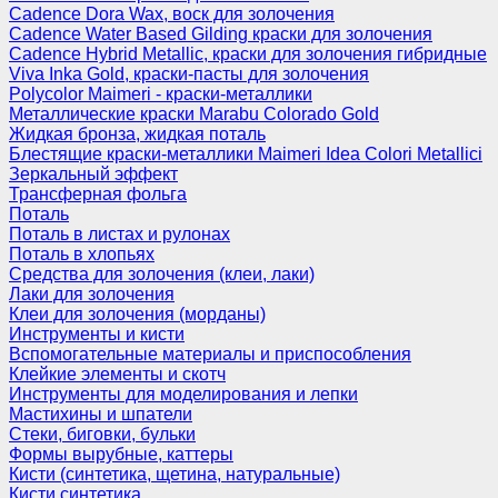
Cadence Dora Wax, воск для золочения
Cadence Water Based Gilding краски для золочения
Cadence Hybrid Metallic, краски для золочения гибридные
Viva Inka Gold, краски-пасты для золочения
Polycolor Maimeri - краски-металлики
Металлические краски Marabu Colorado Gold
Жидкая бронза, жидкая поталь
Блестящие краски-металлики Maimeri Idea Colori Metallici
Зеркальный эффект
Трансферная фольга
Поталь
Поталь в листах и рулонах
Поталь в хлопьях
Средства для золочения (клеи, лаки)
Лаки для золочения
Клеи для золочения (морданы)
Инструменты и кисти
Вспомогательные материалы и приспособления
Клейкие элементы и скотч
Инструменты для моделирования и лепки
Мастихины и шпатели
Стеки, биговки, бульки
Формы вырубные, каттеры
Кисти (синтетика, щетина, натуральные)
Кисти синтетика