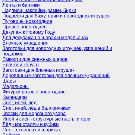
Ленты и бантики
Надписи, наклейки, рамки, бирки
Подвески для бижутерии и новогодних игрушек
Пуговицы новогодние
Прочее новогоднее
Декупаж к Новому Году
Для декупажа на шарах и медальонах
Ёлочные украшения
Заготовки для новогодних игрушек, украшений и
подарков
Емкости для снежных шаров
Ёлочки и конусы
Заготовки для ёлочных игрушек
Деревянные заготовки для ёлочных украшений
Шары
Медальоны
Фигурки разные новогодние
Календари
Снег, иней, лёд
Снег, иней, лёд в баллончиках
Краски для морозного узора
Иней и снег - структурные пасты и гели
Лёд - кристаллы и кубики
Снег в хлопьях и шариках