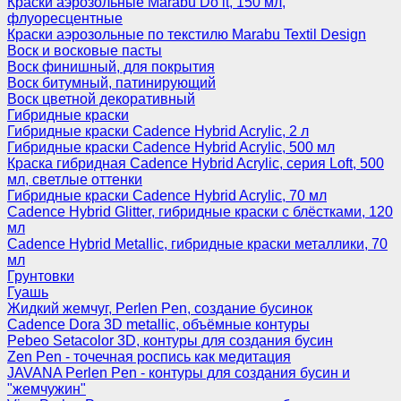
Краски аэрозольные Marabu Do it, 150 мл,
флуоресцентные
Краски аэрозольные по текстилю Marabu Textil Design
Воск и восковые пасты
Воск финишный, для покрытия
Воск битумный, патинирующий
Воск цветной декоративный
Гибридные краски
Гибридные краски Cadence Hybrid Acrylic, 2 л
Гибридные краски Cadence Hybrid Acrylic, 500 мл
Краска гибридная Cadence Hybrid Acrylic, серия Loft, 500
мл, светлые оттенки
Гибридные краски Cadence Hybrid Acrylic, 70 мл
Cadence Hybrid Glitter, гибридные краски с блёстками, 120
мл
Cadence Hybrid Metallic, гибридные краски металлики, 70
мл
Грунтовки
Гуашь
Жидкий жемчуг, Perlen Pen, создание бусинок
Cadence Dora 3D metallic, объёмные контуры
Pebeo Setacolor 3D, контуры для создания бусин
Zen Pen - точечная роспись как медитация
JAVANA Perlen Pen - контуры для создания бусин и
"жемчужин"