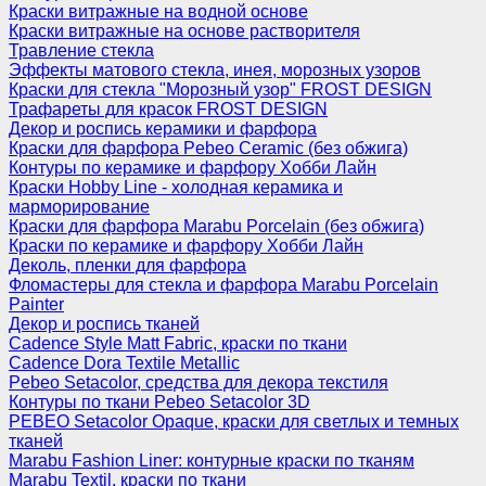
Краски витражные на водной основе
Краски витражные на основе растворителя
Травление стекла
Эффекты матового стекла, инея, морозных узоров
Краски для стекла "Морозный узор" FROST DESIGN
Трафареты для красок FROST DESIGN
Декор и роспись керамики и фарфора
Краски для фарфора Pebeo Ceramic (без обжига)
Контуры по керамике и фарфору Хобби Лайн
Краски Hobby Line - холодная керамика и
марморирование
Краски для фарфора Marabu Porcelain (без обжига)
Краски по керамике и фарфору Хобби Лайн
Деколь, пленки для фарфора
Фломастеры для стекла и фарфора Marabu Porcelain
Painter
Декор и роспись тканей
Cadence Style Matt Fabric, краски по ткани
Cadence Dora Textile Metallic
Pebeo Setacolor, средства для декора текстиля
Контуры по ткани Pebeo Setacolor 3D
PEBEO Setacolor Opaque, краски для светлых и темных
тканей
Marabu Fashion Liner: контурные краски по тканям
Marabu Textil, краски по ткани