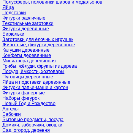
Полусферы, половинки шаров и медальонов
Яйца
Подставки
Фигурки различные
Текстильные заготовки
Фигурки деревянные
Бирюльки
Заготовки для ёлочных игрушек
Животные, фигурки деревянные
Катушки деревянные
Конфеты деревянные
Миниатюра деревянная
Грибы, жёлуди, фрукты из дерева
Посуда, ёмкости, хозтовары
Пуговицы деревянные
Яйца и подставки деревянные
Фигурки папье-маше и картон
Фигурки фанерные
Наборы фигурок
Новый Год и Рождество
Ангелы
Бабочки
Бытовые предметы, посуда
Домики, заборчики, окошки
Сад, огород, деревня