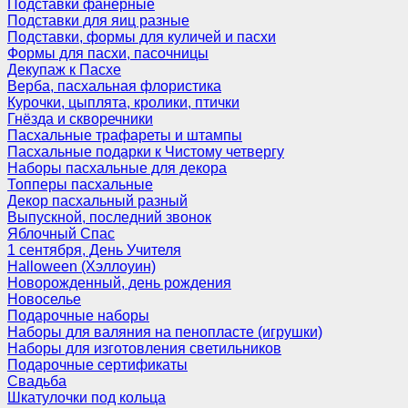
Подставки фанерные
Подставки для яиц разные
Подставки, формы для куличей и пасхи
Формы для пасхи, пасочницы
Декупаж к Пасхе
Верба, пасхальная флористика
Курочки, цыплята, кролики, птички
Гнёзда и скворечники
Пасхальные трафареты и штампы
Пасхальные подарки к Чистому четвергу
Наборы пасхальные для декора
Топперы пасхальные
Декор пасхальный разный
Выпускной, последний звонок
Яблочный Спас
1 сентября, День Учителя
Halloween (Хэллоуин)
Новорожденный, день рождения
Новоселье
Подарочные наборы
Наборы для валяния на пенопласте (игрушки)
Наборы для изготовления светильников
Подарочные сертификаты
Свадьба
Шкатулочки под кольца