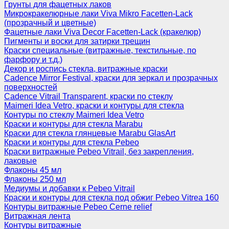
Грунты для фацетных лаков
Микрокракелюрные лаки Viva Mikro Facetten-Lack
(прозрачный и цветные)
Фацетные лаки Viva Decor Facetten-Lack (кракелюр)
Пигменты и воски для затирки трещин
Краски специальные (витражные, текстильные, по
фарфору и т.д.)
Декор и роспись стекла, витражные краски
Cadence Mirror Festival, краски для зеркал и прозрачных
поверхностей
Cadence Vitrail Transparent, краски по стеклу
Maimeri Idea Vetro, краски и контуры для стекла
Контуры по стеклу Maimeri Idea Vetro
Краски и контуры для стекла Marabu
Краски для стекла глянцевые Marabu GlasArt
Краски и контуры для стекла Pebeo
Краски витражные Pebeo Vitrail, без закрепления,
лаковые
Флаконы 45 мл
Флаконы 250 мл
Медиумы и добавки к Pebeo Vitrail
Краски и контуры для стекла под обжиг Pebeo Vitrea 160
Контуры витражные Pebeo Cerne relief
Витражная лента
Контуры витражные