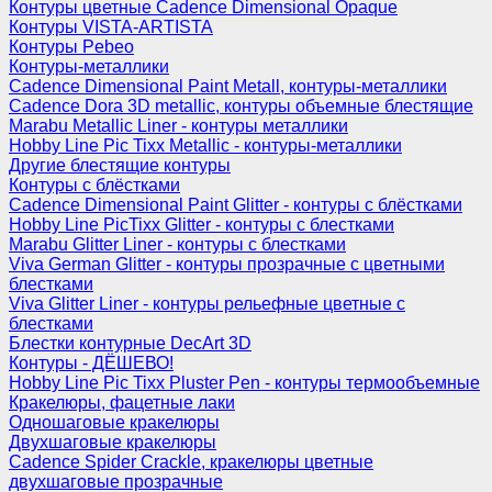
Контуры цветные Cadence Dimensional Opaque
Контуры VISTA-ARTISTA
Контуры Pebeo
Контуры-металлики
Cadence Dimensional Paint Metall, контуры-металлики
Cadence Dora 3D metallic, контуры объемные блестящие
Marabu Metallic Liner - контуры металлики
Hobby Line Pic Tixx Metallic - контуры-металлики
Другие блестящие контуры
Контуры с блёстками
Cadence Dimensional Paint Glitter - контуры с блёстками
Hobby Line PicTixx Glitter - контуры с блестками
Marabu Glitter Liner - контуры с блестками
Viva German Glitter - контуры прозрачные с цветными
блестками
Viva Glitter Liner - контуры рельефные цветные с
блестками
Блестки контурные DecArt 3D
Контуры - ДЁШЕВО!
Hobby Line Pic Tixx Pluster Pen - контуры термообъемные
Кракелюры, фацетные лаки
Одношаговые кракелюры
Двухшаговые кракелюры
Cadence Spider Crackle, кракелюры цветные
двухшаговые прозрачные