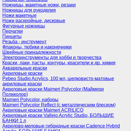
Ножницы, макетные ножи, резаки
Ножницы для рукоделия
Ножи макетные
Ножи раскройные, дисковые
Фигурные ножницы
Перчатки
Пинцеты
Резьба - инструмент
Флаконы, тюбики и наконечники
Швейные принадлежности
Электроинструменты для хобби и творчества
Краски, лаки, пасты, контуры, красители и др. химия
Акварельные краски
Акриловые краски
Pebeo Studio Acrylics, 100 мл, шелковисто-матовые
акриловые краски
Акриловые краски Maimeri Polycolor (Маймери
Поликолор)
Maimeri Polycolor, наборы
Maimeri Polycolor Reflect (с металлическим блеском)
Акриловые краски Maimeri ACRILICO
Акриловые краски Vallejo Acrylic Studio, БОЛЬШИЕ
БАНКИ 1 л
Акрилово-меловые гибридные краски Cadence Hybrid