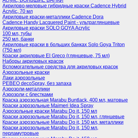
Acrylic, БОЛЬШИЕ БАНКИ
Акрилово-меловые гибридные краски Cadence Hybrid
Acrylic, 70 мл
Акриловые краски-металлики Cadence Dora
Cadence Handy Lacquered Paint - ультраглянцевые
Акриловые краски SOLO GOYA Acrylic
100 мл, тубы
250 мл, банки
Акриловые краски в больших банках Solo Goya Triton
(750 мл)
Краски акриловые El Greco (глянцевые, 75 мл)
Наборы акриловых красок
Вспомогательные средства для акриловых красок
Аэрозольные краски
Лаки аэрозольные
PEBEO decoSpray, без запаха
Аэрозоли-металлики
Аэрозоли с блестками
Краска аэрозольная Marabu Buntlack, 400 мл, матовые
Краски аэрозольные Maimeri Idea Spray
Аэрозольные краски Marabu Do it, 150 мл
Краски аэрозольные Marabu Do it, 150 мл, глянцевые
Краски аэрозольные Marabu Do it, 150 мл, металлики
Краски аэрозольные Marabu Do it, 150 мл,
перламутровые