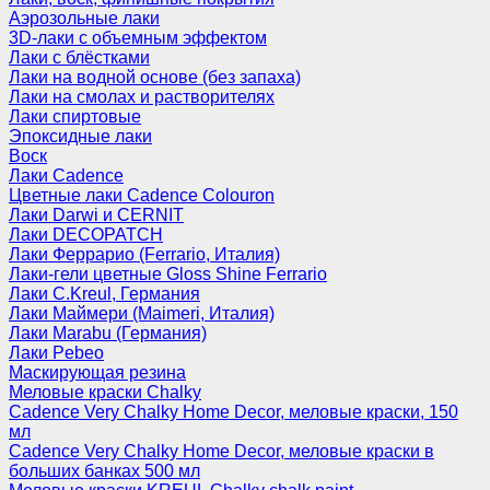
Аэрозольные лаки
3D-лаки с объемным эффектом
Лаки с блёстками
Лаки на водной основе (без запаха)
Лаки на смолах и растворителях
Лаки спиртовые
Эпоксидные лаки
Воск
Лаки Cadence
Цветные лаки Cadence Colouron
Лаки Darwi и CERNIT
Лаки DECOPATCH
Лаки Феррарио (Ferrario, Италия)
Лаки-гели цветные Gloss Shine Ferrario
Лаки C.Kreul, Германия
Лаки Маймери (Maimeri, Италия)
Лаки Marabu (Германия)
Лаки Pebeo
Маскирующая резина
Меловые краски Chalky
Cadence Very Chalky Home Decor, меловые краски, 150
мл
Cadence Very Chalky Home Decor, меловые краски в
больших банках 500 мл