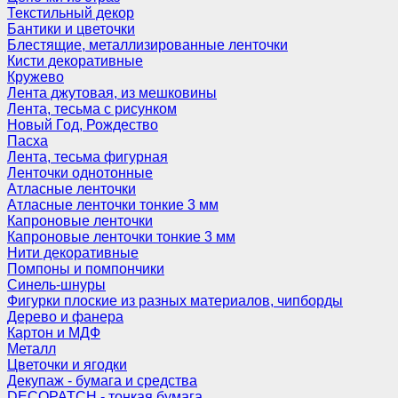
Текстильный декор
Бантики и цветочки
Блестящие, металлизированные ленточки
Кисти декоративные
Кружево
Лента джутовая, из мешковины
Лента, тесьма с рисунком
Новый Год, Рождество
Пасха
Лента, тесьма фигурная
Ленточки однотонные
Атласные ленточки
Атласные ленточки тонкие 3 мм
Капроновые ленточки
Капроновые ленточки тонкие 3 мм
Нити декоративные
Помпоны и помпончики
Синель-шнуры
Фигурки плоские из разных материалов, чипборды
Дерево и фанера
Картон и МДФ
Металл
Цветочки и ягодки
Декупаж - бумага и средства
DECOPATCH - тонкая бумага