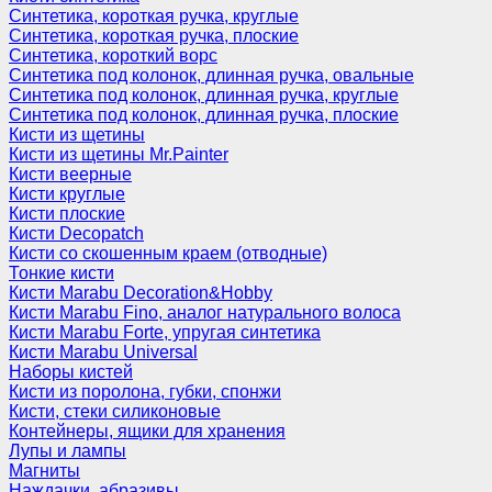
Синтетика, короткая ручка, круглые
Синтетика, короткая ручка, плоские
Синтетика, короткий ворс
Синтетика под колонок, длинная ручка, овальные
Синтетика под колонок, длинная ручка, круглые
Синтетика под колонок, длинная ручка, плоские
Кисти из щетины
Кисти из щетины Mr.Painter
Кисти веерные
Кисти круглые
Кисти плоские
Кисти Decopatch
Кисти со скошенным краем (отводные)
Тонкие кисти
Кисти Marabu Decoration&Hobby
Кисти Marabu Fino, аналог натурального волоса
Кисти Marabu Forte, упругая синтетика
Кисти Marabu Universal
Наборы кистей
Кисти из поролона, губки, спонжи
Кисти, стеки силиконовые
Контейнеры, ящики для хранения
Лупы и лампы
Магниты
Наждачки, абразивы