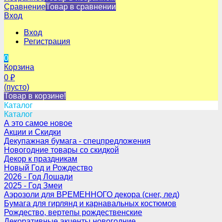
Сравнение
Товар в сравнении
Вход
Вход
Регистрация
0
Корзина
0
₽
(пусто)
Товар в корзине!
Каталог
Каталог
А это самое новое
Акции и Скидки
Декупажная бумага - спецпредложения
Новогодние товары со скидкой
Декор к праздникам
Новый Год и Рождество
2026 - Год Лошади
2025 - Год Змеи
Аэрозоли для ВРЕМЕННОГО декора (снег, лед)
Бумага для гирлянд и карнавальных костюмов
Рождество, вертепы рождественские
Декоративные акценты новогодние