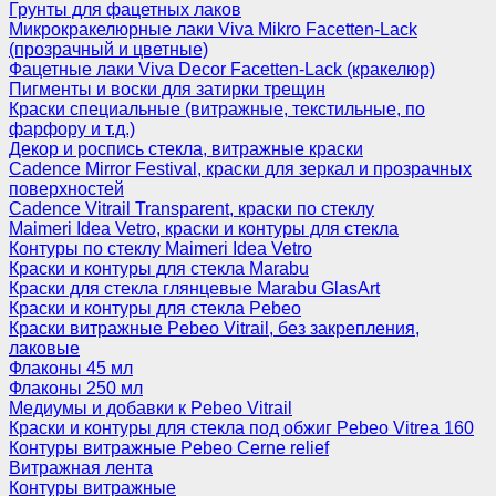
Грунты для фацетных лаков
Микрокракелюрные лаки Viva Mikro Facetten-Lack
(прозрачный и цветные)
Фацетные лаки Viva Decor Facetten-Lack (кракелюр)
Пигменты и воски для затирки трещин
Краски специальные (витражные, текстильные, по
фарфору и т.д.)
Декор и роспись стекла, витражные краски
Cadence Mirror Festival, краски для зеркал и прозрачных
поверхностей
Cadence Vitrail Transparent, краски по стеклу
Maimeri Idea Vetro, краски и контуры для стекла
Контуры по стеклу Maimeri Idea Vetro
Краски и контуры для стекла Marabu
Краски для стекла глянцевые Marabu GlasArt
Краски и контуры для стекла Pebeo
Краски витражные Pebeo Vitrail, без закрепления,
лаковые
Флаконы 45 мл
Флаконы 250 мл
Медиумы и добавки к Pebeo Vitrail
Краски и контуры для стекла под обжиг Pebeo Vitrea 160
Контуры витражные Pebeo Cerne relief
Витражная лента
Контуры витражные