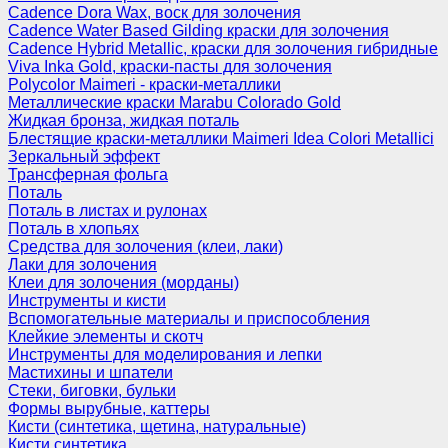
Cadence Dora Wax, воск для золочения
Cadence Water Based Gilding краски для золочения
Cadence Hybrid Metallic, краски для золочения гибридные
Viva Inka Gold, краски-пасты для золочения
Polycolor Maimeri - краски-металлики
Металлические краски Marabu Colorado Gold
Жидкая бронза, жидкая поталь
Блестящие краски-металлики Maimeri Idea Colori Metallici
Зеркальный эффект
Трансферная фольга
Поталь
Поталь в листах и рулонах
Поталь в хлопьях
Средства для золочения (клеи, лаки)
Лаки для золочения
Клеи для золочения (морданы)
Инструменты и кисти
Вспомогательные материалы и приспособления
Клейкие элементы и скотч
Инструменты для моделирования и лепки
Мастихины и шпатели
Стеки, биговки, бульки
Формы вырубные, каттеры
Кисти (синтетика, щетина, натуральные)
Кисти синтетика