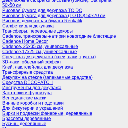
Декупажные салфетки рисовые (тонкие), Stamperia,
50х50 см
Рисовая бумага для декупажа TO DO
Рисовая бумага для декупажа (TO DO) 50х70 см
Рисовая декупажная бумага Renkalik
Салфетки для декупажа
Трансферы, переводные декоры
Cadence, трансферы-натирки новогодние блестящие
Cadence Home Decor
Cadence, 25х35 см, универсальные
Cadence,17х25 см, универсальные
Средства для декупажа (клеи, лаки, грунты)
3D-лаки, объемный эффект
Клей, лак, клей-лак для декупажа
Трансферные средства
Декупаж на стекле (запекаемые средства)
Средства DECOPATCH
Инструменты для декупажа
Заготовки и фурнитура
Венецианские маски
Винные коробки и подставки
Для бижутерии и украшений
Бирки и подвески фанерные, деревянные
Браслеты деревянные
Бусины деревянные