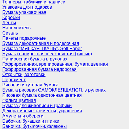
Топперы, таблички и надписи
Упаковка для подарков
Бумага упаковочная
Коробки
Ленты
Наполнитель
Сизаль
Пакеты подарочные
Бумага декоративная и поделочная
Бумага "МЯГКАЯ ТКАНЬ", Soft Paper
Бумага папиросная шелковистая (тишью)
Папиросная бумага в рулонах
Гофрированная, крепированная, бумага цветная
Гофрированная бумага недорогая
Открытки, заготовки
Пергамент
Рисовая и тутовая бумага
Бумага рисовая САМОКЛЕЯЩАЯСЯ, в рулонах
Рисовая бумага однотонная цветная
Фольга цветная
Бумага для живописи и графики
Декоративные элементы, украшения
Амулеты и обереги
Бабочки, букашки и птички
Баночки, бутылочки, флаконы