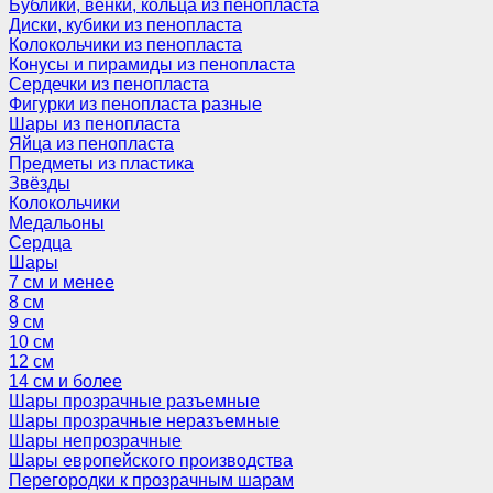
Бублики, венки, кольца из пенопласта
Диски, кубики из пенопласта
Колокольчики из пенопласта
Конусы и пирамиды из пенопласта
Сердечки из пенопласта
Фигурки из пенопласта разные
Шары из пенопласта
Яйца из пенопласта
Предметы из пластика
Звёзды
Колокольчики
Медальоны
Сердца
Шары
7 см и менее
8 см
9 см
10 см
12 см
14 см и более
Шары прозрачные разъемные
Шары прозрачные неразъемные
Шары непрозрачные
Шары европейского производства
Перегородки к прозрачным шарам