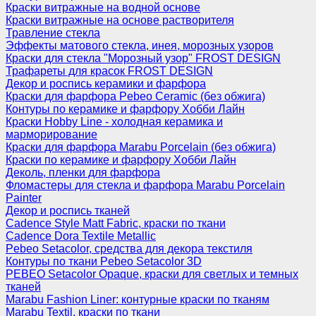
Краски витражные на водной основе
Краски витражные на основе растворителя
Травление стекла
Эффекты матового стекла, инея, морозных узоров
Краски для стекла "Морозный узор" FROST DESIGN
Трафареты для красок FROST DESIGN
Декор и роспись керамики и фарфора
Краски для фарфора Pebeo Ceramic (без обжига)
Контуры по керамике и фарфору Хобби Лайн
Краски Hobby Line - холодная керамика и
марморирование
Краски для фарфора Marabu Porcelain (без обжига)
Краски по керамике и фарфору Хобби Лайн
Деколь, пленки для фарфора
Фломастеры для стекла и фарфора Marabu Porcelain
Painter
Декор и роспись тканей
Cadence Style Matt Fabric, краски по ткани
Cadence Dora Textile Metallic
Pebeo Setacolor, средства для декора текстиля
Контуры по ткани Pebeo Setacolor 3D
PEBEO Setacolor Opaque, краски для светлых и темных
тканей
Marabu Fashion Liner: контурные краски по тканям
Marabu Textil, краски по ткани