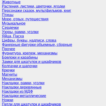
Животные
Растения, листики, цветочки, ягодки
Персонажи сказок, мультфильмов, книг
Птицы
Море, отдых, путешествия
Музыкальное
Сердечки
Узоры, рамки, уголки
Яйца, Пасха
Цифры, буквы, надписи, слова
Фанерные фигурки объемные, сборные
Прочее
Фурнитура, крепеж, механизмы
Брелоки и карабины
Замки для шкатулок и шкафчиков
Колпачки и шапочки
Крючки
Магниты
Механизмы
Накладки, рамки, уголки
Накладки деревянные
Накладки из МДФ
Накладки металлические
Ножки
Петли для шкатулок и шкафчиков