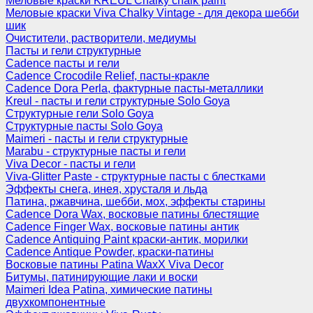
Меловые краски KREUL Chalky chalk paint
Меловые краски Viva Chalky Vintage - для декора шебби
шик
Очистители, растворители, медиумы
Пасты и гели структурные
Cadence пасты и гели
Cadence Crocodile Relief, пасты-кракле
Cadence Dora Perla, фактурные пасты-металлики
Kreul - пасты и гели структурные Solo Goya
Структурные гели Solo Goya
Структурные пасты Solo Goya
Maimeri - пасты и гели структурные
Marabu - структурные пасты и гели
Viva Decor - пасты и гели
Viva-Glitter Paste - структурные пасты с блестками
Эффекты снега, инея, хрусталя и льда
Патина, ржавчина, шебби, мох, эффекты старины
Cadence Dora Wax, восковые патины блестящие
Cadence Finger Wax, восковые патины антик
Сadence Antiquing Paint краски-антик, морилки
Cadence Antique Powder, краски-патины
Восковые патины Patina WaxX Viva Decor
Битумы, патинирующие лаки и воски
Maimeri Idea Patina, химические патины
двухкомпонентные