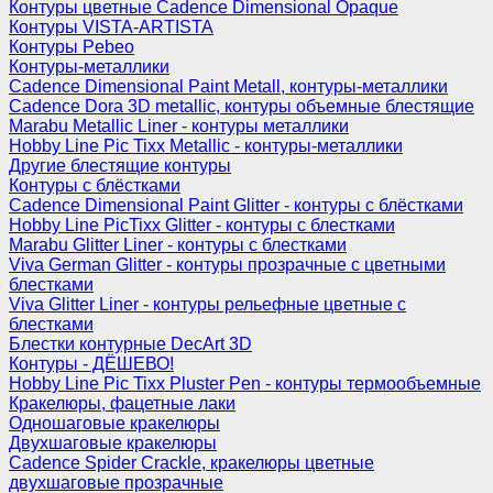
Контуры цветные Cadence Dimensional Opaque
Контуры VISTA-ARTISTA
Контуры Pebeo
Контуры-металлики
Cadence Dimensional Paint Metall, контуры-металлики
Cadence Dora 3D metallic, контуры объемные блестящие
Marabu Metallic Liner - контуры металлики
Hobby Line Pic Tixx Metallic - контуры-металлики
Другие блестящие контуры
Контуры с блёстками
Cadence Dimensional Paint Glitter - контуры с блёстками
Hobby Line PicTixx Glitter - контуры с блестками
Marabu Glitter Liner - контуры с блестками
Viva German Glitter - контуры прозрачные с цветными
блестками
Viva Glitter Liner - контуры рельефные цветные с
блестками
Блестки контурные DecArt 3D
Контуры - ДЁШЕВО!
Hobby Line Pic Tixx Pluster Pen - контуры термообъемные
Кракелюры, фацетные лаки
Одношаговые кракелюры
Двухшаговые кракелюры
Cadence Spider Crackle, кракелюры цветные
двухшаговые прозрачные