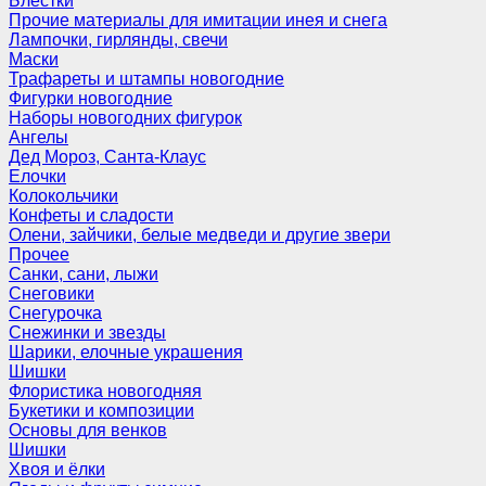
Блёстки
Прочие материалы для имитации инея и снега
Лампочки, гирлянды, свечи
Маски
Трафареты и штампы новогодние
Фигурки новогодние
Наборы новогодних фигурок
Ангелы
Дед Мороз, Санта-Клаус
Елочки
Колокольчики
Конфеты и сладости
Олени, зайчики, белые медведи и другие звери
Прочее
Санки, сани, лыжи
Снеговики
Снегурочка
Снежинки и звезды
Шарики, елочные украшения
Шишки
Флористика новогодняя
Букетики и композиции
Основы для венков
Шишки
Хвоя и ёлки