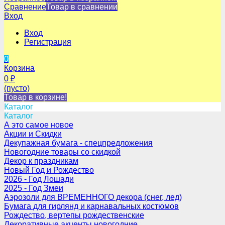
Сравнение
Товар в сравнении
Вход
Вход
Регистрация
0
Корзина
0
₽
(пусто)
Товар в корзине!
Каталог
Каталог
А это самое новое
Акции и Скидки
Декупажная бумага - спецпредложения
Новогодние товары со скидкой
Декор к праздникам
Новый Год и Рождество
2026 - Год Лошади
2025 - Год Змеи
Аэрозоли для ВРЕМЕННОГО декора (снег, лед)
Бумага для гирлянд и карнавальных костюмов
Рождество, вертепы рождественские
Декоративные акценты новогодние