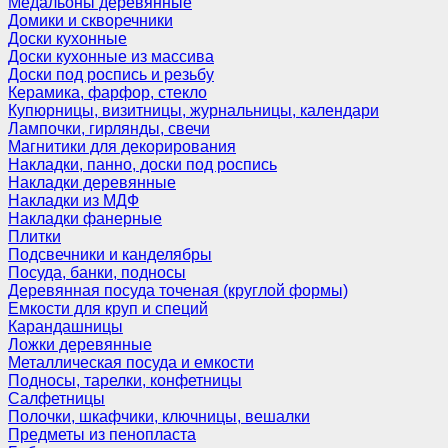
Медальоны деревянные
Домики и скворечники
Доски кухонные
Доски кухонные из массива
Доски под роспись и резьбу
Керамика, фарфор, стекло
Купюрницы, визитницы, журнальницы, календари
Лампочки, гирлянды, свечи
Магнитики для декорирования
Накладки, панно, доски под роспись
Накладки деревянные
Накладки из МДФ
Накладки фанерные
Плитки
Подсвечники и канделябры
Посуда, банки, подносы
Деревянная посуда точеная (круглой формы)
Емкости для круп и специй
Карандашницы
Ложки деревянные
Металлическая посуда и емкости
Подносы, тарелки, конфетницы
Салфетницы
Полочки, шкафчики, ключницы, вешалки
Предметы из пенопласта