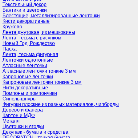
Текстильный декор
Бантики и цветочки
Блестящие, металлизированные ленточки
Кисти декоративные
Кружево
Лента джутовая, из мешковины
Лента, тесьма с рисунком
Новый Год, Рождество
Пасха
Лента, тесьма фигурная
Ленточки однотонные
Атласные ленточки
Атласные ленточки тонкие 3 мм
Капроновые ленточки
Капроновые ленточки тонкие 3 мм
Нити декоративные
Помпоны и помпончики
Синель-шнуры
Фигурки плоские из разных материалов, чипборды
Дерево и фанера
Картон и МДФ
Металл
Цветочки и ягодки
Декупаж - бумага и средства
DECOPATCH - тонкая бумага