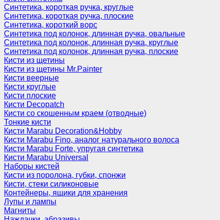
Синтетика, короткая ручка, круглые
Синтетика, короткая ручка, плоские
Синтетика, короткий ворс
Синтетика под колонок, длинная ручка, овальные
Синтетика под колонок, длинная ручка, круглые
Синтетика под колонок, длинная ручка, плоские
Кисти из щетины
Кисти из щетины Mr.Painter
Кисти веерные
Кисти круглые
Кисти плоские
Кисти Decopatch
Кисти со скошенным краем (отводные)
Тонкие кисти
Кисти Marabu Decoration&Hobby
Кисти Marabu Fino, аналог натурального волоса
Кисти Marabu Forte, упругая синтетика
Кисти Marabu Universal
Наборы кистей
Кисти из поролона, губки, спонжи
Кисти, стеки силиконовые
Контейнеры, ящики для хранения
Лупы и лампы
Магниты
Наждачки, абразивы