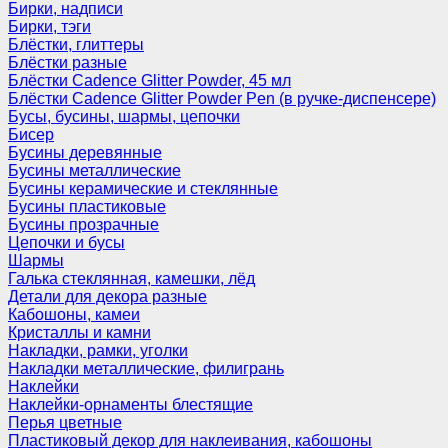
Бирки, надписи
Бирки, тэги
Блёстки, глиттеры
Блёстки разные
Блёстки Cadence Glitter Powder, 45 мл
Блёстки Cadence Glitter Powder Pen (в ручке-диспенсере)
Бусы, бусины, шармы, цепочки
Бисер
Бусины деревянные
Бусины металлические
Бусины керамические и стеклянные
Бусины пластиковые
Бусины прозрачные
Цепочки и бусы
Шармы
Галька стеклянная, камешки, лёд
Детали для декора разные
Кабошоны, камеи
Кристаллы и камни
Накладки, рамки, уголки
Накладки металлические, филигрань
Наклейки
Наклейки-орнаменты блестящие
Перья цветные
Пластиковый декор для наклеивания, кабошоны