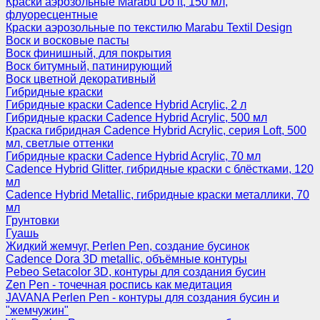
Краски аэрозольные Marabu Do it, 150 мл,
флуоресцентные
Краски аэрозольные по текстилю Marabu Textil Design
Воск и восковые пасты
Воск финишный, для покрытия
Воск битумный, патинирующий
Воск цветной декоративный
Гибридные краски
Гибридные краски Cadence Hybrid Acrylic, 2 л
Гибридные краски Cadence Hybrid Acrylic, 500 мл
Краска гибридная Cadence Hybrid Acrylic, серия Loft, 500
мл, светлые оттенки
Гибридные краски Cadence Hybrid Acrylic, 70 мл
Cadence Hybrid Glitter, гибридные краски с блёстками, 120
мл
Cadence Hybrid Metallic, гибридные краски металлики, 70
мл
Грунтовки
Гуашь
Жидкий жемчуг, Perlen Pen, создание бусинок
Cadence Dora 3D metallic, объёмные контуры
Pebeo Setacolor 3D, контуры для создания бусин
Zen Pen - точечная роспись как медитация
JAVANA Perlen Pen - контуры для создания бусин и
"жемчужин"