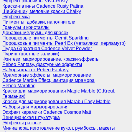
Эффект ржавчины Viva-Rusty
Краски-патины Cadence Rusty Patina
Шебби-шик, меловые краски Chalky
Эффект мха
Пигменты, добавки, наполнители
Гранулы и кристаллы
Добавки, медиумы для красок
Порошковые пигменты Cernit Sparkling
Порошковые пигменты Pearl Ex (металлики, перламутр)
Пудра бархатная Cadence Velvet Powder
Пуринг (цветные заливки)
Фэнтези, марморирование, краски-эффекты
Pebeo Fantasy, фактурные эффекты
Наборы красок Pebeo Fantasy
Мраморные эффекты, марморирование
Cadence Marble Effect, имитация мрамора
Pebeo Marbling
Краски для марморирования Magic Marble (C.Kreul,
Германия)
Краски для марморирования Marabu Easy Marble
Наборы для марморирования
Эффект керамики Cadence Cosmos Matt
Венецианская штукатурка
Эффекты разные
Миниатюра, изготовление кукол, румбоксы, макеты