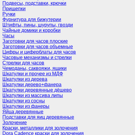
Подвесы, подставки, крючки
Прищепки
Ручки
Фурнитура для бижутерии
Штифты, пины, шурупы, гвозди
Чайные домики и коробки
Часы
Заготовки для часов плоские
Заготовки для часов объемные
Цифры и циферблаты для часов
Часовые механизмы и стрелки
Стрелки для часов
Чемоданы, саквояжи, ящики
Шкатулки и прочее из МДФ
Шкатулки из дерева
Шкатулки дерево+фанера
Шкатулки деревянные дёшево
Шкатулки из массива липы
Шкатулки из сосны
Шкатулки из фанеры
Яйца деревянные
Подставки для яиц деревянные
Золочение
Краски, металлики для золочения
Dora Cadence краски для золочения