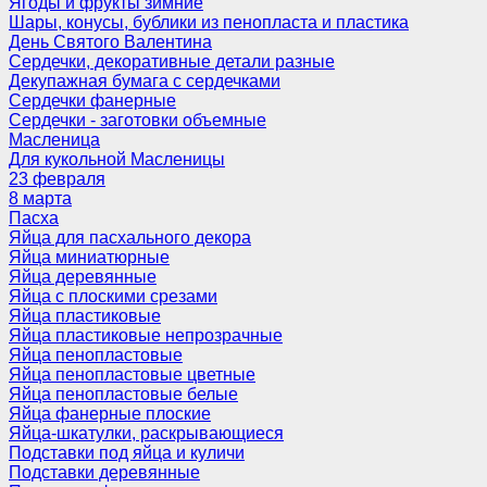
Ягоды и фрукты зимние
Шары, конусы, бублики из пенопласта и пластика
День Святого Валентина
Сердечки, декоративные детали разные
Декупажная бумага с сердечками
Сердечки фанерные
Сердечки - заготовки объемные
Масленица
Для кукольной Масленицы
23 февраля
8 марта
Пасха
Яйца для пасхального декора
Яйца миниатюрные
Яйца деревянные
Яйца с плоскими срезами
Яйца пластиковые
Яйца пластиковые непрозрачные
Яйца пенопластовые
Яйца пенопластовые цветные
Яйца пенопластовые белые
Яйца фанерные плоские
Яйца-шкатулки, раскрывающиеся
Подставки под яйца и куличи
Подставки деревянные