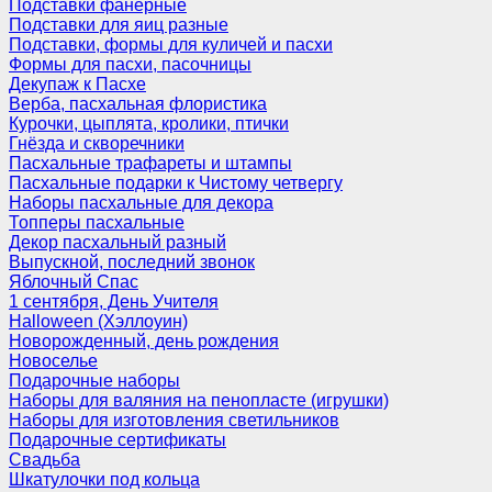
Подставки фанерные
Подставки для яиц разные
Подставки, формы для куличей и пасхи
Формы для пасхи, пасочницы
Декупаж к Пасхе
Верба, пасхальная флористика
Курочки, цыплята, кролики, птички
Гнёзда и скворечники
Пасхальные трафареты и штампы
Пасхальные подарки к Чистому четвергу
Наборы пасхальные для декора
Топперы пасхальные
Декор пасхальный разный
Выпускной, последний звонок
Яблочный Спас
1 сентября, День Учителя
Halloween (Хэллоуин)
Новорожденный, день рождения
Новоселье
Подарочные наборы
Наборы для валяния на пенопласте (игрушки)
Наборы для изготовления светильников
Подарочные сертификаты
Свадьба
Шкатулочки под кольца