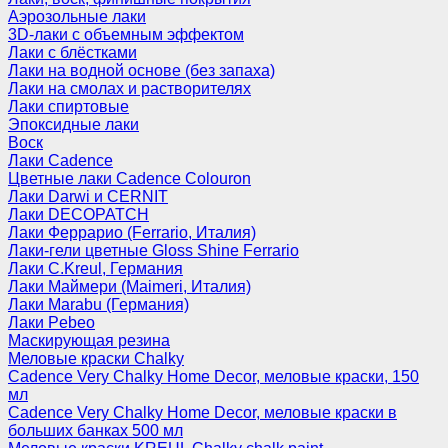
Аэрозольные лаки
3D-лаки с объемным эффектом
Лаки с блёстками
Лаки на водной основе (без запаха)
Лаки на смолах и растворителях
Лаки спиртовые
Эпоксидные лаки
Воск
Лаки Cadence
Цветные лаки Cadence Colouron
Лаки Darwi и CERNIT
Лаки DECOPATCH
Лаки Феррарио (Ferrario, Италия)
Лаки-гели цветные Gloss Shine Ferrario
Лаки C.Kreul, Германия
Лаки Маймери (Maimeri, Италия)
Лаки Marabu (Германия)
Лаки Pebeo
Маскирующая резина
Меловые краски Chalky
Cadence Very Chalky Home Decor, меловые краски, 150
мл
Cadence Very Chalky Home Decor, меловые краски в
больших банках 500 мл