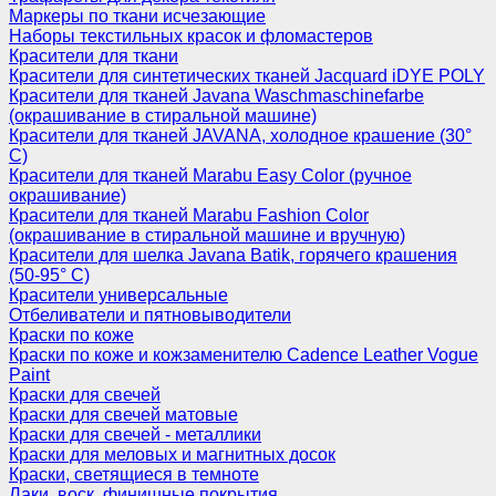
Маркеры по ткани исчезающие
Наборы текстильных красок и фломастеров
Красители для ткани
Красители для синтетических тканей Jacquard iDYE POLY
Красители для тканей Javana Waschmaschinefarbe
(окрашивание в стиральной машине)
Красители для тканей JAVANA, холодное крашение (30°
С)
Красители для тканей Marabu Easy Color (ручное
окрашивание)
Красители для тканей Marabu Fashion Color
(окрашивание в стиральной машине и вручную)
Красители для шелка Javana Batik, горячего крашения
(50-95° С)
Красители универсальные
Отбеливатели и пятновыводители
Краски по коже
Краски по коже и кожзаменителю Cadence Leather Vogue
Paint
Краски для свечей
Краски для свечей матовые
Краски для свечей - металлики
Краски для меловых и магнитных досок
Краски, светящиеся в темноте
Лаки, воск, финишные покрытия