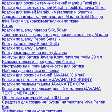
Краски для росписи темных тканей Marabu Textil plus
Краски для светлых тканей Marabu Textil, баночки 15 мл
Краски для тканей Marabu - металлики и блестки
Аэрозольная краска для текстиля Marabu Textil Design
Inka Textil Viva краски-металлики по ткани
Батик
Краски по шелку Marabu Silk, 50 мл
Дополнительные средства для росписи по шелку Marabu
Краски по шелку Pebeo Setasilk
Контуры по шёлку Pebeo Gutta
Краски по шелку Javana
Контурные краски по шелку Javana
Контуры для батика Javana Konturenfarbe, тубы 20 мл
Вспомогательные средства для батика
Инструменты и принадлежности для батика
Наборы для росписи по шелку
Краски для росписи тканей JAVANA (C.Kreul)
Краски по светлым тканям JAVANA TEX SUNNY
Краски по темным тканям JAVANA TEX OPAK
Краски по тканям перламутровый металлик (JAVANA
TEXTIL METALLIC)
Объемные контуры Marabu 3D-Liner
Средство для создания "бусин" на текстиле Viva Perlen
Pen
Трафареты для декора текстиля