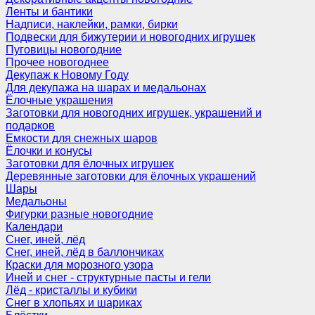
Ленты и бантики
Надписи, наклейки, рамки, бирки
Подвески для бижутерии и новогодних игрушек
Пуговицы новогодние
Прочее новогоднее
Декупаж к Новому Году
Для декупажа на шарах и медальонах
Ёлочные украшения
Заготовки для новогодних игрушек, украшений и
подарков
Емкости для снежных шаров
Ёлочки и конусы
Заготовки для ёлочных игрушек
Деревянные заготовки для ёлочных украшений
Шары
Медальоны
Фигурки разные новогодние
Календари
Снег, иней, лёд
Снег, иней, лёд в баллончиках
Краски для морозного узора
Иней и снег - структурные пасты и гели
Лёд - кристаллы и кубики
Снег в хлопьях и шариках