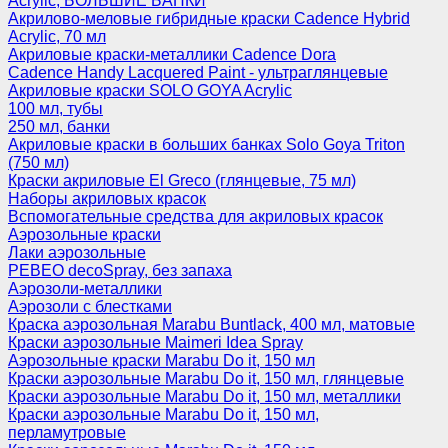
Acrylic, БОЛЬШИЕ БАНКИ
Акрилово-меловые гибридные краски Cadence Hybrid
Acrylic, 70 мл
Акриловые краски-металлики Cadence Dora
Cadence Handy Lacquered Paint - ультраглянцевые
Акриловые краски SOLO GOYA Acrylic
100 мл, тубы
250 мл, банки
Акриловые краски в больших банках Solo Goya Triton
(750 мл)
Краски акриловые El Greco (глянцевые, 75 мл)
Наборы акриловых красок
Вспомогательные средства для акриловых красок
Аэрозольные краски
Лаки аэрозольные
PEBEO decoSpray, без запаха
Аэрозоли-металлики
Аэрозоли с блестками
Краска аэрозольная Marabu Buntlack, 400 мл, матовые
Краски аэрозольные Maimeri Idea Spray
Аэрозольные краски Marabu Do it, 150 мл
Краски аэрозольные Marabu Do it, 150 мл, глянцевые
Краски аэрозольные Marabu Do it, 150 мл, металлики
Краски аэрозольные Marabu Do it, 150 мл,
перламутровые