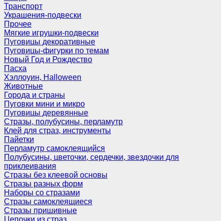
Транспорт
Украшения-подвески
Прочее
Мягкие игрушки-подвески
Пуговицы декоративные
Пуговицы-фигурки по темам
Новый Год и Рождество
Пасха
Хэллоуин, Halloween
Животные
Города и страны
Пуговки мини и микро
Пуговицы деревянные
Стразы, полубусины, перламутр
Клей для страз, инструменты
Пайетки
Перламутр самоклеящийся
Полубусины, цветочки, сердечки, звездочки для
приклеивания
Стразы без клеевой основы
Стразы разных форм
Наборы со стразами
Стразы самоклеящиеся
Стразы пришивные
Цепочки из страз