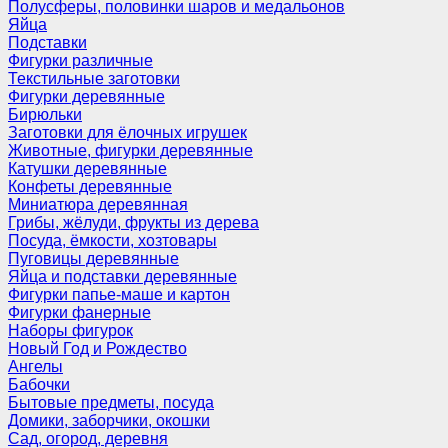
Полусферы, половинки шаров и медальонов
Яйца
Подставки
Фигурки различные
Текстильные заготовки
Фигурки деревянные
Бирюльки
Заготовки для ёлочных игрушек
Животные, фигурки деревянные
Катушки деревянные
Конфеты деревянные
Миниатюра деревянная
Грибы, жёлуди, фрукты из дерева
Посуда, ёмкости, хозтовары
Пуговицы деревянные
Яйца и подставки деревянные
Фигурки папье-маше и картон
Фигурки фанерные
Наборы фигурок
Новый Год и Рождество
Ангелы
Бабочки
Бытовые предметы, посуда
Домики, заборчики, окошки
Сад, огород, деревня