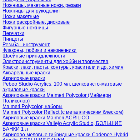
Ножницы, макетные ножи, резаки
Ножницы для рукоделия
Ножи макетные
Ножи раскройные, дисковые
Фигурные ножницы
Перчатки
Пинцеты
Резьба - инструмент
Флаконы, тюбики и наконечники
Швейные принадлежности
Электроинструменты для хобби и творчества
Краски, лаки, пасты, контуры, красители и др. химия
Акварельные краски
Акриловые краски
Pebeo Studio Acrylics, 100 мл, шелковисто-матовые
акриловые краски
Акриловые краски Maimeri Polycolor (Маймери
Поликолор)
Maimeri Polycolor, наборы
Maimeri Polycolor Reflect (с металлическим блеском)
Акриловые краски Maimeri ACRILICO
Акриловые краски Vallejo Acrylic Studio, БОЛЬШИЕ
БАНКИ 1 л
Акрилово-меловые гибридные краски Cadence Hybrid