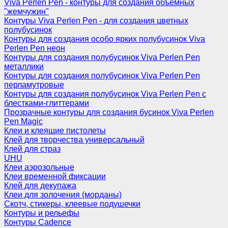
Viva Perlen Pen - контуры для создания объемных
"жемчужин"
Контуры Viva Perlen Pen - для создания цветных
полубусинок
Контуры для создания особо ярких полубусинок Viva
Perlen Pen неон
Контуры для создания полубусинок Viva Perlen Pen
металлики
Контуры для создания полубусинок Viva Perlen Pen
перламутровые
Контуры для создания полубусинок Viva Perlen Pen с
блестками-глиттерами
Прозрачные контуры для создания бусинок Viva Perlen
Pen Magic
Клеи и клеящие пистолеты
Клей для творчества универсальный
Клей для страз
UHU
Клеи аэрозольные
Клеи временной фиксации
Клей для декупажа
Клеи для золочения (морданы)
Скотч, стикеры, клеевые подушечки
Контуры и рельефы
Контуры Cadence