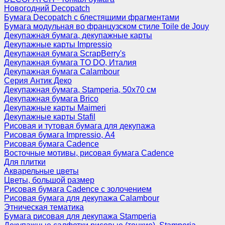
Новогодний Decopatch
Бумага Decopatch с блестящими фрагментами
Бумага модульная во французском стиле Toile de Jouy
Декупажная бумага, декупажные карты
Декупажные карты Impressio
Декупажная бумага ScrapBerry's
Декупажная бумага TO DO, Италия
Декупажная бумага Calambour
Серия Антик Деко
Декупажная бумага, Stamperia, 50х70 см
Декупажная бумага Brico
Декупажные карты Maimeri
Декупажные карты Stafil
Рисовая и тутовая бумага для декупажа
Рисовая бумага Impressio, А4
Рисовая бумага Cadence
Восточные мотивы, рисовая бумага Cadence
Для плитки
Акварельные цветы
Цветы, большой размер
Рисовая бумага Cadence c золочением
Рисовая бумага для декупажа Calambour
Этническая тематика
Бумага рисовая для декупажа Stamperia