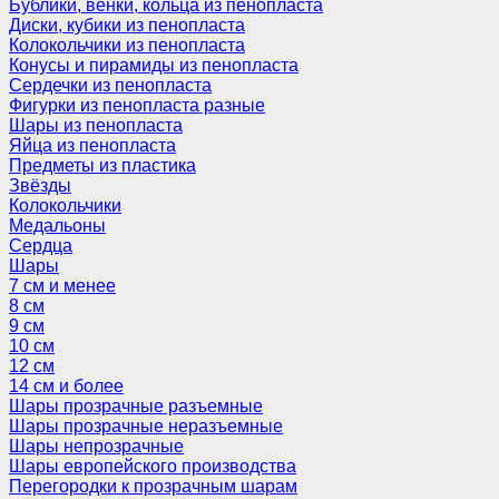
Бублики, венки, кольца из пенопласта
Диски, кубики из пенопласта
Колокольчики из пенопласта
Конусы и пирамиды из пенопласта
Сердечки из пенопласта
Фигурки из пенопласта разные
Шары из пенопласта
Яйца из пенопласта
Предметы из пластика
Звёзды
Колокольчики
Медальоны
Сердца
Шары
7 см и менее
8 см
9 см
10 см
12 см
14 см и более
Шары прозрачные разъемные
Шары прозрачные неразъемные
Шары непрозрачные
Шары европейского производства
Перегородки к прозрачным шарам