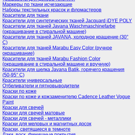
Маркеры по ткани исчезающие
Наборы текстильных красок и фломастеров
Красители для ткани
Красители для синтетических тканей Jacquard iDYE POLY
Красители для тканей Javana Waschmaschinefarbe
(окрашивание в стиральной машине)
Красители для тканей JAVANA, холодное крашение (30°
С)
Красители для тканей Marabu Easy Color (ручное
окрашивание)
Красители для тканей Marabu Fashion Color
(окрашивание в стиральной машине и вручную)
Красители для шелка Javana Batik, горячего крашения
(50-95° С)
Красители универсальные
Отбеливатели и пятновыводители
Краски по коже
Краски по коже и кожзаменителю Cadence Leather Vogue
Paint
Краски для свечей
Краски для свечей матовые
Краски для свечей - металлики
Краски для меловых и магнитных досок
Краски, светящиеся в темноте
Лаки, воск, финишные покрытия