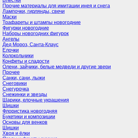
Блёстки
Прочие материалы для имитации инея и снега
Лампочки, гирлянды, свечи
Маски
Трафареты и штампы новогодние
Фигурки новогодние
Наборы новогодних фигурок
Ангелы
Дед Мороз, Санта-Клаус
Елочки
Колокольчики
Конфеты и сладости
Олени, зайчики, белые медведи и другие звери
Прочее
Санки, сани, лыжи
Снеговики
Снегурочка
Снежинки и звезды
Шарики, елочные украшения
Шишки
Флористика новогодняя
Букетики и композиции
Основы для венков
Шишки
Хвоя и ёлки