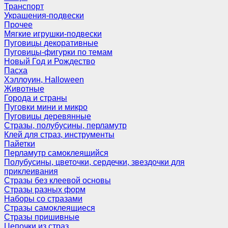
Транспорт
Украшения-подвески
Прочее
Мягкие игрушки-подвески
Пуговицы декоративные
Пуговицы-фигурки по темам
Новый Год и Рождество
Пасха
Хэллоуин, Halloween
Животные
Города и страны
Пуговки мини и микро
Пуговицы деревянные
Стразы, полубусины, перламутр
Клей для страз, инструменты
Пайетки
Перламутр самоклеящийся
Полубусины, цветочки, сердечки, звездочки для
приклеивания
Стразы без клеевой основы
Стразы разных форм
Наборы со стразами
Стразы самоклеящиеся
Стразы пришивные
Цепочки из страз