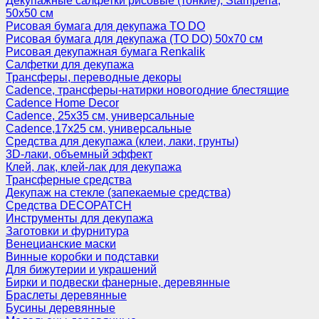
Декупажные салфетки рисовые (тонкие), Stamperia,
50х50 см
Рисовая бумага для декупажа TO DO
Рисовая бумага для декупажа (TO DO) 50х70 см
Рисовая декупажная бумага Renkalik
Салфетки для декупажа
Трансферы, переводные декоры
Cadence, трансферы-натирки новогодние блестящие
Cadence Home Decor
Cadence, 25х35 см, универсальные
Cadence,17х25 см, универсальные
Средства для декупажа (клеи, лаки, грунты)
3D-лаки, объемный эффект
Клей, лак, клей-лак для декупажа
Трансферные средства
Декупаж на стекле (запекаемые средства)
Средства DECOPATCH
Инструменты для декупажа
Заготовки и фурнитура
Венецианские маски
Винные коробки и подставки
Для бижутерии и украшений
Бирки и подвески фанерные, деревянные
Браслеты деревянные
Бусины деревянные