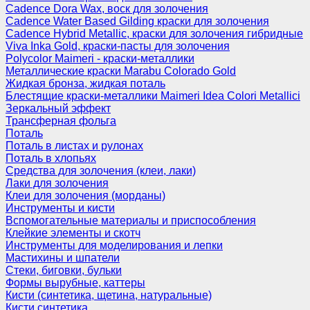
Cadence Dora Wax, воск для золочения
Cadence Water Based Gilding краски для золочения
Cadence Hybrid Metallic, краски для золочения гибридные
Viva Inka Gold, краски-пасты для золочения
Polycolor Maimeri - краски-металлики
Металлические краски Marabu Colorado Gold
Жидкая бронза, жидкая поталь
Блестящие краски-металлики Maimeri Idea Colori Metallici
Зеркальный эффект
Трансферная фольга
Поталь
Поталь в листах и рулонах
Поталь в хлопьях
Средства для золочения (клеи, лаки)
Лаки для золочения
Клеи для золочения (морданы)
Инструменты и кисти
Вспомогательные материалы и приспособления
Клейкие элементы и скотч
Инструменты для моделирования и лепки
Мастихины и шпатели
Стеки, биговки, бульки
Формы вырубные, каттеры
Кисти (синтетика, щетина, натуральные)
Кисти синтетика