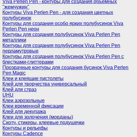
Viva Perlen Pen - контуры для создания объемных
"жемчужин"
Контуры Viva Perlen Pen - для создания цветных
полубусинок
Контуры для создания особо ярких полубусинок Viva
Perlen Pen неон
Контуры для создания полубусинок Viva Perlen Pen
металлики
Контуры для создания полубусинок Viva Perlen Pen
перламутровые
Контуры для создания полубусинок Viva Perlen Pen с
блестками-глиттерами
Прозрачные контуры для создания бусинок Viva Perlen
Pen Magic
Клеи и клеящие пистолеты
Клей для творчества универсальный
Клей для страз
UHU
Клеи аэрозольные
Клеи временной фиксации
Клей для декупажа
Клеи для золочения (морданы)
Скотч, стикеры, клеевые подушечки
Контуры и рельефы
Контуры Cadence