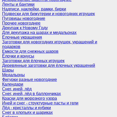
Ленты и бантики
Надписи, наклейки, рамки, бирки
Подвески для бижутерии и новогодних игрушек
Пуговицы новогодние
Прочее новогоднее
Декупаж к Новому Году
Для декупажа на шарах и медальонах
Ёлочные украшения
Заготовки для новогодних игрушек, украшений и
подарков
Емкости для снежных шаров
Ёлочки и конусы
Заготовки для ёлочных игрушек
Деревянные заготовки для ёлочных украшений
Шары
Медальоны
Фигурки разные новогодние
Календари
Снег, иней, лёд
Снег, иней, лёд в баллончиках
Краски для морозного узора
Иней и снег - структурные пасты и гели
Лёд - кристаллы и кубики
Снег в хлопьях и шариках