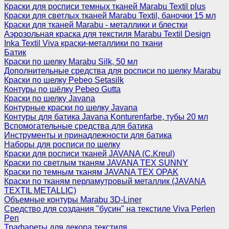
Краски для росписи темных тканей Marabu Textil plus
Краски для светлых тканей Marabu Textil, баночки 15 мл
Краски для тканей Marabu - металлики и блестки
Аэрозольная краска для текстиля Marabu Textil Design
Inka Textil Viva краски-металлики по ткани
Батик
Краски по шелку Marabu Silk, 50 мл
Дополнительные средства для росписи по шелку Marabu
Краски по шелку Pebeo Setasilk
Контуры по шёлку Pebeo Gutta
Краски по шелку Javana
Контурные краски по шелку Javana
Контуры для батика Javana Konturenfarbe, тубы 20 мл
Вспомогательные средства для батика
Инструменты и принадлежности для батика
Наборы для росписи по шелку
Краски для росписи тканей JAVANA (C.Kreul)
Краски по светлым тканям JAVANA TEX SUNNY
Краски по темным тканям JAVANA TEX OPAK
Краски по тканям перламутровый металлик (JAVANA
TEXTIL METALLIC)
Объемные контуры Marabu 3D-Liner
Средство для создания "бусин" на текстиле Viva Perlen
Pen
Трафареты для декора текстиля