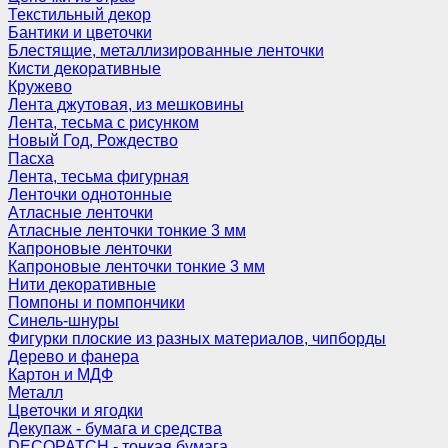
Текстильный декор
Бантики и цветочки
Блестящие, металлизированные ленточки
Кисти декоративные
Кружево
Лента джутовая, из мешковины
Лента, тесьма с рисунком
Новый Год, Рождество
Пасха
Лента, тесьма фигурная
Ленточки однотонные
Атласные ленточки
Атласные ленточки тонкие 3 мм
Капроновые ленточки
Капроновые ленточки тонкие 3 мм
Нити декоративные
Помпоны и помпончики
Синель-шнуры
Фигурки плоские из разных материалов, чипборды
Дерево и фанера
Картон и МДФ
Металл
Цветочки и ягодки
Декупаж - бумага и средства
DECOPATCH - тонкая бумага