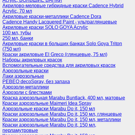
Acrylic, БОЛЬШИЕ БАНКИ
Акрилово-меловые гибридные краски Cadence Hybrid
Acrylic, 70 мл
Акриловые краски-металлики Cadence Dora
Cadence Handy Lacquered Paint - ультраглянцевые
Акриловые краски SOLO GOYA Acrylic
100 мл, тубы
250 мл, банки
Акриловые краски в больших банках Solo Goya Triton
(750 мл)
Краски акриловые El Greco (глянцевые, 75 мл)
Наборы акриловых красок
Вспомогательные средства для акриловых красок
Аэрозольные краски
Лаки аэрозольные
PEBEO decoSpray, без запаха
Аэрозоли-металлики
Аэрозоли с блестками
Краска аэрозольная Marabu Buntlack, 400 мл, матовые
Краски аэрозольные Maimeri Idea Spray
Аэрозольные краски Marabu Do it, 150 мл
Краски аэрозольные Marabu Do it, 150 мл, глянцевые
Краски аэрозольные Marabu Do it, 150 мл, металлики
Краски аэрозольные Marabu Do it, 150 мл,
перламутровые