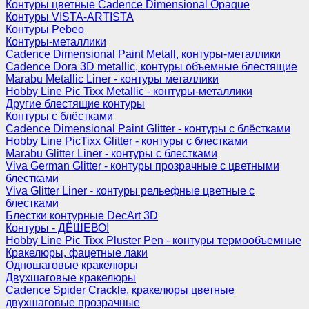
Контуры цветные Cadence Dimensional Opaque
Контуры VISTA-ARTISTA
Контуры Pebeo
Контуры-металлики
Cadence Dimensional Paint Metall, контуры-металлики
Cadence Dora 3D metallic, контуры объемные блестящие
Marabu Metallic Liner - контуры металлики
Hobby Line Pic Tixx Metallic - контуры-металлики
Другие блестящие контуры
Контуры с блёстками
Cadence Dimensional Paint Glitter - контуры с блёстками
Hobby Line PicTixx Glitter - контуры с блестками
Marabu Glitter Liner - контуры с блестками
Viva German Glitter - контуры прозрачные с цветными
блестками
Viva Glitter Liner - контуры рельефные цветные с
блестками
Блестки контурные DecArt 3D
Контуры - ДЁШЕВО!
Hobby Line Pic Tixx Pluster Pen - контуры термообъемные
Кракелюры, фацетные лаки
Одношаговые кракелюры
Двухшаговые кракелюры
Cadence Spider Crackle, кракелюры цветные
двухшаговые прозрачные