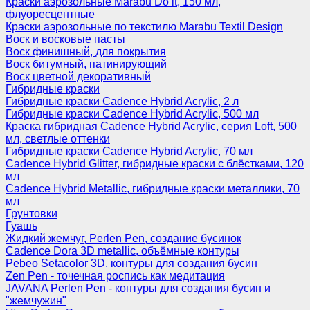
Краски аэрозольные Marabu Do it, 150 мл,
флуоресцентные
Краски аэрозольные по текстилю Marabu Textil Design
Воск и восковые пасты
Воск финишный, для покрытия
Воск битумный, патинирующий
Воск цветной декоративный
Гибридные краски
Гибридные краски Cadence Hybrid Acrylic, 2 л
Гибридные краски Cadence Hybrid Acrylic, 500 мл
Краска гибридная Cadence Hybrid Acrylic, серия Loft, 500
мл, светлые оттенки
Гибридные краски Cadence Hybrid Acrylic, 70 мл
Cadence Hybrid Glitter, гибридные краски с блёстками, 120
мл
Cadence Hybrid Metallic, гибридные краски металлики, 70
мл
Грунтовки
Гуашь
Жидкий жемчуг, Perlen Pen, создание бусинок
Cadence Dora 3D metallic, объёмные контуры
Pebeo Setacolor 3D, контуры для создания бусин
Zen Pen - точечная роспись как медитация
JAVANA Perlen Pen - контуры для создания бусин и
"жемчужин"