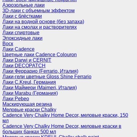
Аэрозольные лаки
3D-лаки с объемным эффектом
Лаки с блёстками
Лаки на водной основе (без запаха)
Лаки на смолах и растворителях
Лаки спиртовые
Эпоксидные лаки
Воск
Лаки Cadence
Цветные лаки Cadence Colouron
Лаки Darwi и CERNIT
Лаки DECOPATCH
Лаки Феррарио (Ferrario, Италия)
Лаки-гели цветные Gloss Shine Ferrario
Лаки C.Kreul, Германия
Лаки Маймери (Maimeri, Италия)
Лаки Marabu (Германия)
Лаки Pebeo
Маскирующая резина
Меловые краски Chalky
Cadence Very Chalky Home Decor, меловые краски, 150
мл
Cadence Very Chalky Home Decor, меловые краски в
больших банках 500 мл