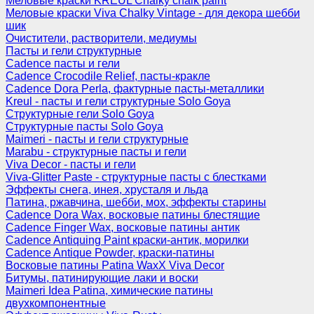
Меловые краски KREUL Chalky chalk paint
Меловые краски Viva Chalky Vintage - для декора шебби
шик
Очистители, растворители, медиумы
Пасты и гели структурные
Cadence пасты и гели
Cadence Crocodile Relief, пасты-кракле
Cadence Dora Perla, фактурные пасты-металлики
Kreul - пасты и гели структурные Solo Goya
Структурные гели Solo Goya
Структурные пасты Solo Goya
Maimeri - пасты и гели структурные
Marabu - структурные пасты и гели
Viva Decor - пасты и гели
Viva-Glitter Paste - структурные пасты с блестками
Эффекты снега, инея, хрусталя и льда
Патина, ржавчина, шебби, мох, эффекты старины
Cadence Dora Wax, восковые патины блестящие
Cadence Finger Wax, восковые патины антик
Сadence Antiquing Paint краски-антик, морилки
Cadence Antique Powder, краски-патины
Восковые патины Patina WaxX Viva Decor
Битумы, патинирующие лаки и воски
Maimeri Idea Patina, химические патины
двухкомпонентные