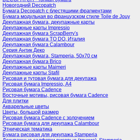
Новогодний Decopatch
Бумага Decopatch с блестящими фрагментами
Бумага модульная во французском стиле Toile de Jouy
Декупажная бумага, декупажные карты
Декупажные карты Impressio
Декупажная бумага ScrapBerry's
Декупажная бумага TO DO, Италия
Декупажная бумага Calambour
Серия Антик Деко
Декупажная бумага, Stamperia, 50х70 см
Декупажная бумага Brico
Декупажные карты Maimeri
Декупажные карты Stafil
Рисовая и тутовая бумага для декупажа
Рисовая бумага Impressio, А4
Рисовая бумага Cadence
Восточные мотивы, рисовая бумага Cadence
Для плитки
Акварельные цветы
Цветы, большой размер
Рисовая бумага Cadence c золочением
Рисовая бумага для декупажа Calambour
Этническая тематика
Бумага рисовая для декупажа Stamperia