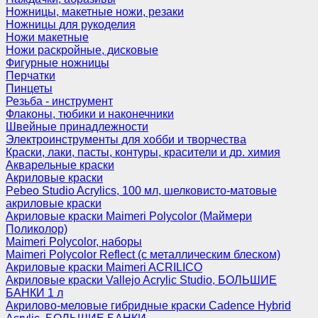
Ножницы, макетные ножи, резаки
Ножницы для рукоделия
Ножи макетные
Ножи раскройные, дисковые
Фигурные ножницы
Перчатки
Пинцеты
Резьба - инструмент
Флаконы, тюбики и наконечники
Швейные принадлежности
Электроинструменты для хобби и творчества
Краски, лаки, пасты, контуры, красители и др. химия
Акварельные краски
Акриловые краски
Pebeo Studio Acrylics, 100 мл, шелковисто-матовые
акриловые краски
Акриловые краски Maimeri Polycolor (Маймери
Поликолор)
Maimeri Polycolor, наборы
Maimeri Polycolor Reflect (с металлическим блеском)
Акриловые краски Maimeri ACRILICO
Акриловые краски Vallejo Acrylic Studio, БОЛЬШИЕ
БАНКИ 1 л
Акрилово-меловые гибридные краски Cadence Hybrid