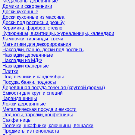
Медальоны деревянные
Домики и скворечники
Доски кухонные
Доски кухонные из массива
Доски под роспись и резьбу
Керамика, фарфор, стекло
Купюрницы, визитницы, журнальницы, календари
Лампочки, гирлянды, свечи
Магнитики для декорирования
Накладки, панно, доски под роспись
Накладки деревянные
Накладки из МДФ
Накладки фанерные
Плитки
Подсвечники и канделябры
Посуда, банки, подносы
Деревянная посуда точеная (круглой формы)
Емкости для круп и специй
Карандашницы
Ложки деревянные
Металлическая посуда и емкости
Подносы, тарелки, конфетницы
Салфетницы
Полочки, шкафчики, ключницы, вешалки
Предметы из пенопласта