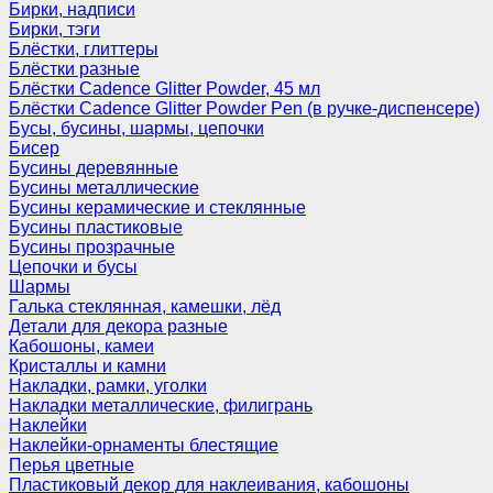
Бирки, надписи
Бирки, тэги
Блёстки, глиттеры
Блёстки разные
Блёстки Cadence Glitter Powder, 45 мл
Блёстки Cadence Glitter Powder Pen (в ручке-диспенсере)
Бусы, бусины, шармы, цепочки
Бисер
Бусины деревянные
Бусины металлические
Бусины керамические и стеклянные
Бусины пластиковые
Бусины прозрачные
Цепочки и бусы
Шармы
Галька стеклянная, камешки, лёд
Детали для декора разные
Кабошоны, камеи
Кристаллы и камни
Накладки, рамки, уголки
Накладки металлические, филигрань
Наклейки
Наклейки-орнаменты блестящие
Перья цветные
Пластиковый декор для наклеивания, кабошоны