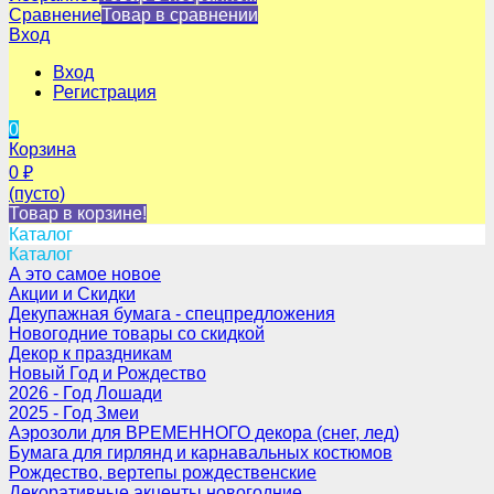
Сравнение
Товар в сравнении
Вход
Вход
Регистрация
0
Корзина
0
₽
(пусто)
Товар в корзине!
Каталог
Каталог
А это самое новое
Акции и Скидки
Декупажная бумага - спецпредложения
Новогодние товары со скидкой
Декор к праздникам
Новый Год и Рождество
2026 - Год Лошади
2025 - Год Змеи
Аэрозоли для ВРЕМЕННОГО декора (снег, лед)
Бумага для гирлянд и карнавальных костюмов
Рождество, вертепы рождественские
Декоративные акценты новогодние