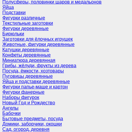
Полусферы, половинки шаров и медальонов
Яйца
Подставки
Фигурки различные
Текстильные заготовки
Фигурки деревянные
Бирюльки
Заготовки для ёлочных игрушек
Животные, фигурки деревянные
Катушки деревянные
Конфеты деревянные
Миниатюра деревянная
Грибы, жёлуди, фрукты из дерева
Посуда, ёмкости, хозтовары
Пуговицы деревянные
Яйца и подставки деревянные
Фигурки папье-маше и картон
Фигурки фанерные
Наборы фигурок
Новый Год и Рождество
Ангелы
Бабочки
Бытовые предметы, посуда
Домики, заборчики, окошки
Сад, огород, деревня