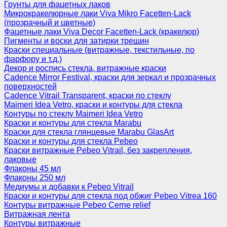
Грунты для фацетных лаков
Микрокракелюрные лаки Viva Mikro Facetten-Lack
(прозрачный и цветные)
Фацетные лаки Viva Decor Facetten-Lack (кракелюр)
Пигменты и воски для затирки трещин
Краски специальные (витражные, текстильные, по
фарфору и т.д.)
Декор и роспись стекла, витражные краски
Cadence Mirror Festival, краски для зеркал и прозрачных
поверхностей
Cadence Vitrail Transparent, краски по стеклу
Maimeri Idea Vetro, краски и контуры для стекла
Контуры по стеклу Maimeri Idea Vetro
Краски и контуры для стекла Marabu
Краски для стекла глянцевые Marabu GlasArt
Краски и контуры для стекла Pebeo
Краски витражные Pebeo Vitrail, без закрепления,
лаковые
Флаконы 45 мл
Флаконы 250 мл
Медиумы и добавки к Pebeo Vitrail
Краски и контуры для стекла под обжиг Pebeo Vitrea 160
Контуры витражные Pebeo Cerne relief
Витражная лента
Контуры витражные