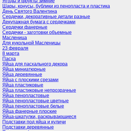
Ягоды и фрукты зимние
Шары, конусы, бублики из пенопласта и пластика
День Святого Валентина
Сердечки, декоративные детали разные
Декупажная бумага с сердечками
Сердечки фанерные
Сердечки - заготовки объемные
Масленица
Для кукольной Масленицы
23 февраля
8 марта
Пасха
Яйца для пасхального декора
Яйца миниатюрные
Яйца деревянные
Яйца с плоскими срезами
Яйца пластиковые
Яйца пластиковые непрозрачные
Яйца пенопластовые
Яйца пенопластовые цветные
Яйца пенопластовые белые
Яйца фанерные плоские
Яйца-шкатулки, раскрывающиеся
Подставки под яйца и куличи
Подставки деревянные