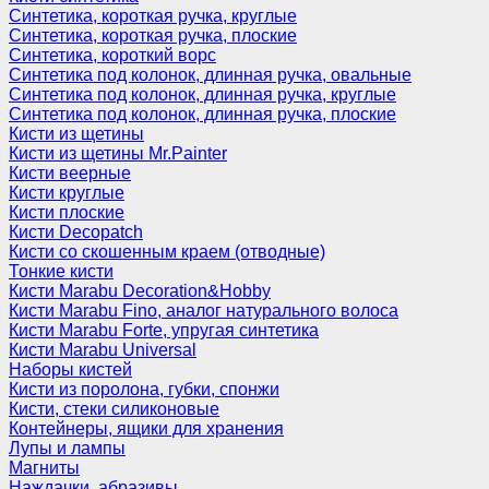
Синтетика, короткая ручка, круглые
Синтетика, короткая ручка, плоские
Синтетика, короткий ворс
Синтетика под колонок, длинная ручка, овальные
Синтетика под колонок, длинная ручка, круглые
Синтетика под колонок, длинная ручка, плоские
Кисти из щетины
Кисти из щетины Mr.Painter
Кисти веерные
Кисти круглые
Кисти плоские
Кисти Decopatch
Кисти со скошенным краем (отводные)
Тонкие кисти
Кисти Marabu Decoration&Hobby
Кисти Marabu Fino, аналог натурального волоса
Кисти Marabu Forte, упругая синтетика
Кисти Marabu Universal
Наборы кистей
Кисти из поролона, губки, спонжи
Кисти, стеки силиконовые
Контейнеры, ящики для хранения
Лупы и лампы
Магниты
Наждачки, абразивы