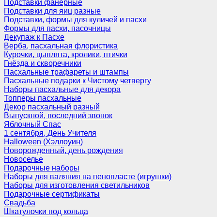
Подставки фанерные
Подставки для яиц разные
Подставки, формы для куличей и пасхи
Формы для пасхи, пасочницы
Декупаж к Пасхе
Верба, пасхальная флористика
Курочки, цыплята, кролики, птички
Гнёзда и скворечники
Пасхальные трафареты и штампы
Пасхальные подарки к Чистому четвергу
Наборы пасхальные для декора
Топперы пасхальные
Декор пасхальный разный
Выпускной, последний звонок
Яблочный Спас
1 сентября, День Учителя
Halloween (Хэллоуин)
Новорожденный, день рождения
Новоселье
Подарочные наборы
Наборы для валяния на пенопласте (игрушки)
Наборы для изготовления светильников
Подарочные сертификаты
Свадьба
Шкатулочки под кольца