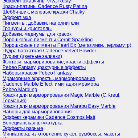
Эффект ржавчины Viva-Rusty
Краски-патины Cadence Rusty Patina
Шебби-шик, меловые краски Chalky
Эффект мха
Пигменты, добавки, наполнители
Гранулы и кристаллы
Добавки, медиумы для красок
Порошковые пигменты Cernit Sparkling
Порошковые пигменты Pearl Ex (металлики, перламутр)
Пудра бархатная Cadence Velvet Powder
Пуринг (цветные заливки)
Фэнтези, марморирование, краски-эффекты
Pebeo Fantasy, фактурные эффекты
Наборы красок Pebeo Fantasy
Мраморные эффекты, марморирование
Cadence Marble Effect, имитация мрамора
Pebeo Marbling
Краски для марморирования Magic Marble (C.Kreul,
Германия)
Краски для марморирования Marabu Easy Marble
Наборы для марморирования
Эффект керамики Cadence Cosmos Matt
Венецианская штукатурка
Эффекты разные
Миниатюра, изготовление кукол, румбоксы, макеты