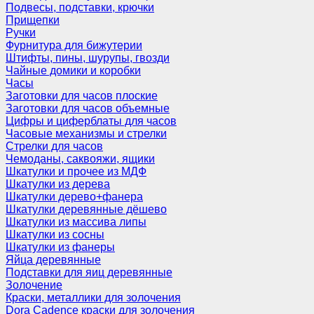
Подвесы, подставки, крючки
Прищепки
Ручки
Фурнитура для бижутерии
Штифты, пины, шурупы, гвозди
Чайные домики и коробки
Часы
Заготовки для часов плоские
Заготовки для часов объемные
Цифры и циферблаты для часов
Часовые механизмы и стрелки
Стрелки для часов
Чемоданы, саквояжи, ящики
Шкатулки и прочее из МДФ
Шкатулки из дерева
Шкатулки дерево+фанера
Шкатулки деревянные дёшево
Шкатулки из массива липы
Шкатулки из сосны
Шкатулки из фанеры
Яйца деревянные
Подставки для яиц деревянные
Золочение
Краски, металлики для золочения
Dora Cadence краски для золочения