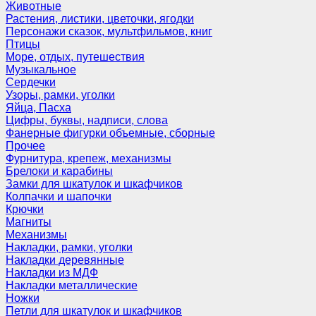
Животные
Растения, листики, цветочки, ягодки
Персонажи сказок, мультфильмов, книг
Птицы
Море, отдых, путешествия
Музыкальное
Сердечки
Узоры, рамки, уголки
Яйца, Пасха
Цифры, буквы, надписи, слова
Фанерные фигурки объемные, сборные
Прочее
Фурнитура, крепеж, механизмы
Брелоки и карабины
Замки для шкатулок и шкафчиков
Колпачки и шапочки
Крючки
Магниты
Механизмы
Накладки, рамки, уголки
Накладки деревянные
Накладки из МДФ
Накладки металлические
Ножки
Петли для шкатулок и шкафчиков