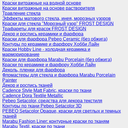
Краски витражные на водной основе
Краски витражные на основе растворителя
Травление стекла
Эффекты матового стекла, инея, морозных узоров
Краски для стекла "Морозный узор" FROST DESIGN
Трафареты для красок FROST DESIGN
Декор и роспись керамики и фарфора
Краски для фарфора Pebeo Ceramic (без обжига)
Контуры по керамике и фарфору Хобби Лайн
Краски Hobby Line - холодная керамика и
марморирование
Краски для фарфора Marabu Porcelain (без обжига)
Краски по керамике и фарфору Хобби Лайн
Деколь, пленки для фарфора
Фломастеры для стекла и фарфора Marabu Porcelain
Painter
Декор и роспись тканей
Cadence Style Matt Fabric, краски по ткани
Cadence Dora Textile Metallic
Pebeo Setacolor, средства для декора текстиля
Контуры по ткани Pebeo Setacolor 3D
PEBEO Setacolor Opaque, краски для светлых и темных
тканей
Marabu Fashion Liner: контурные краски по тканям
Marabu Textil, краски по ткани