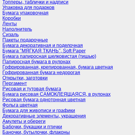
Топперы, таблички и надписи
Упаковка для подарков
Бумага упаковочная
Коробки
Ленты
Наполнитель
Сизаль
Пакеты подарочные
Бумага декоративная и поделочная
Бумага "МЯГКАЯ ТКАНЬ", Soft Paper
Бумага папиросная шелковистая (тишью)
Папиросная бумага в рулонах
Гофрированная, крепированная, бумага цветная
Гофрированная бумага недорогая
Открытки, заготовки
Пергамент
Рисовая и тутовая бумага
Бумага рисовая САМОКЛЕЯЩАЯСЯ, в рулонах
Рисовая бумага однотонная цветная
Фольга цветная
Бумага для живописи и графики
Декоративные элементы, украшения
Амулеты и обереги
Бабочки, букашки и птички
Баночки, бутылочки, флаконы