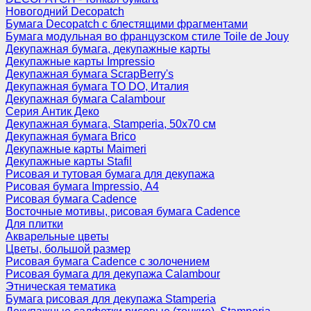
Новогодний Decopatch
Бумага Decopatch с блестящими фрагментами
Бумага модульная во французском стиле Toile de Jouy
Декупажная бумага, декупажные карты
Декупажные карты Impressio
Декупажная бумага ScrapBerry's
Декупажная бумага TO DO, Италия
Декупажная бумага Calambour
Серия Антик Деко
Декупажная бумага, Stamperia, 50х70 см
Декупажная бумага Brico
Декупажные карты Maimeri
Декупажные карты Stafil
Рисовая и тутовая бумага для декупажа
Рисовая бумага Impressio, А4
Рисовая бумага Cadence
Восточные мотивы, рисовая бумага Cadence
Для плитки
Акварельные цветы
Цветы, большой размер
Рисовая бумага Cadence c золочением
Рисовая бумага для декупажа Calambour
Этническая тематика
Бумага рисовая для декупажа Stamperia