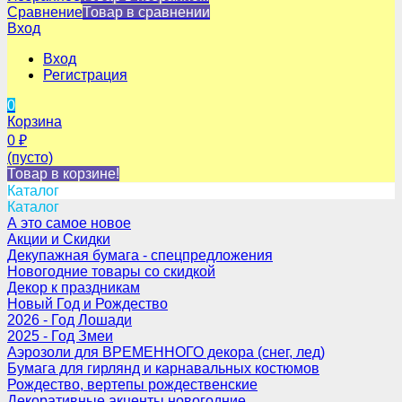
Сравнение
Товар в сравнении
Вход
Вход
Регистрация
0
Корзина
0
₽
(пусто)
Товар в корзине!
Каталог
Каталог
А это самое новое
Акции и Скидки
Декупажная бумага - спецпредложения
Новогодние товары со скидкой
Декор к праздникам
Новый Год и Рождество
2026 - Год Лошади
2025 - Год Змеи
Аэрозоли для ВРЕМЕННОГО декора (снег, лед)
Бумага для гирлянд и карнавальных костюмов
Рождество, вертепы рождественские
Декоративные акценты новогодние