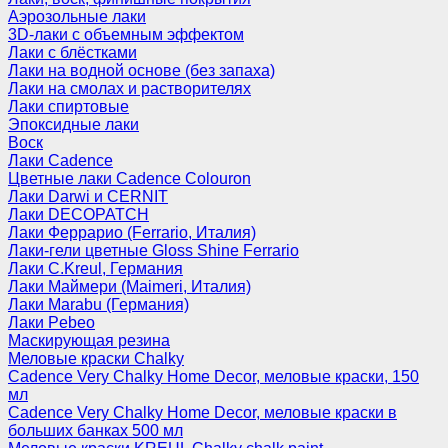
Аэрозольные лаки
3D-лаки с объемным эффектом
Лаки с блёстками
Лаки на водной основе (без запаха)
Лаки на смолах и растворителях
Лаки спиртовые
Эпоксидные лаки
Воск
Лаки Cadence
Цветные лаки Cadence Colouron
Лаки Darwi и CERNIT
Лаки DECOPATCH
Лаки Феррарио (Ferrario, Италия)
Лаки-гели цветные Gloss Shine Ferrario
Лаки C.Kreul, Германия
Лаки Маймери (Maimeri, Италия)
Лаки Marabu (Германия)
Лаки Pebeo
Маскирующая резина
Меловые краски Chalky
Cadence Very Chalky Home Decor, меловые краски, 150
мл
Cadence Very Chalky Home Decor, меловые краски в
больших банках 500 мл