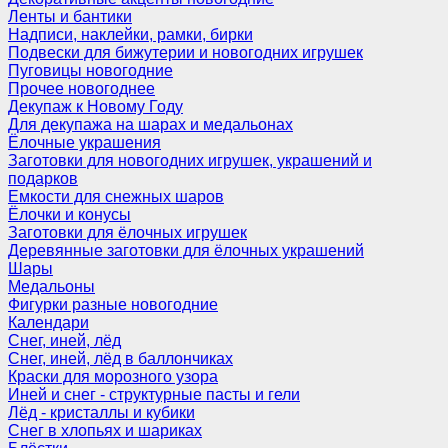
Ленты и бантики
Надписи, наклейки, рамки, бирки
Подвески для бижутерии и новогодних игрушек
Пуговицы новогодние
Прочее новогоднее
Декупаж к Новому Году
Для декупажа на шарах и медальонах
Ёлочные украшения
Заготовки для новогодних игрушек, украшений и
подарков
Емкости для снежных шаров
Ёлочки и конусы
Заготовки для ёлочных игрушек
Деревянные заготовки для ёлочных украшений
Шары
Медальоны
Фигурки разные новогодние
Календари
Снег, иней, лёд
Снег, иней, лёд в баллончиках
Краски для морозного узора
Иней и снег - структурные пасты и гели
Лёд - кристаллы и кубики
Снег в хлопьях и шариках