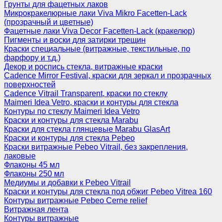
Грунты для фацетных лаков
Микрокракелюрные лаки Viva Mikro Facetten-Lack
(прозрачный и цветные)
Фацетные лаки Viva Decor Facetten-Lack (кракелюр)
Пигменты и воски для затирки трещин
Краски специальные (витражные, текстильные, по
фарфору и т.д.)
Декор и роспись стекла, витражные краски
Cadence Mirror Festival, краски для зеркал и прозрачных
поверхностей
Cadence Vitrail Transparent, краски по стеклу
Maimeri Idea Vetro, краски и контуры для стекла
Контуры по стеклу Maimeri Idea Vetro
Краски и контуры для стекла Marabu
Краски для стекла глянцевые Marabu GlasArt
Краски и контуры для стекла Pebeo
Краски витражные Pebeo Vitrail, без закрепления,
лаковые
Флаконы 45 мл
Флаконы 250 мл
Медиумы и добавки к Pebeo Vitrail
Краски и контуры для стекла под обжиг Pebeo Vitrea 160
Контуры витражные Pebeo Cerne relief
Витражная лента
Контуры витражные