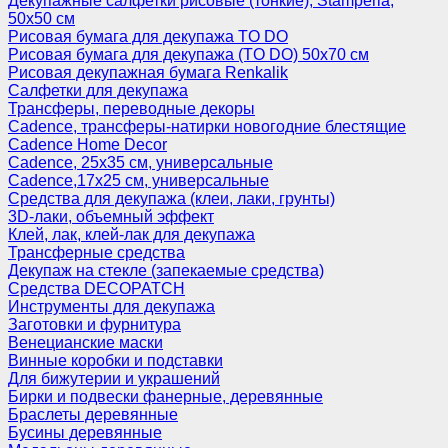
Декупажные салфетки рисовые (тонкие), Stamperia,
50х50 см
Рисовая бумага для декупажа TO DO
Рисовая бумага для декупажа (TO DO) 50х70 см
Рисовая декупажная бумага Renkalik
Салфетки для декупажа
Трансферы, переводные декоры
Cadence, трансферы-натирки новогодние блестящие
Cadence Home Decor
Cadence, 25х35 см, универсальные
Cadence,17х25 см, универсальные
Средства для декупажа (клеи, лаки, грунты)
3D-лаки, объемный эффект
Клей, лак, клей-лак для декупажа
Трансферные средства
Декупаж на стекле (запекаемые средства)
Средства DECOPATCH
Инструменты для декупажа
Заготовки и фурнитура
Венецианские маски
Винные коробки и подставки
Для бижутерии и украшений
Бирки и подвески фанерные, деревянные
Браслеты деревянные
Бусины деревянные