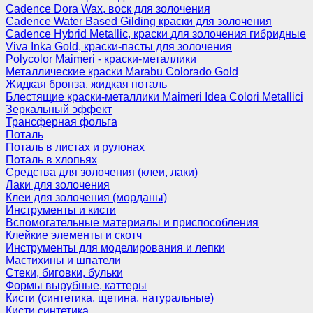
Cadence Dora Wax, воск для золочения
Cadence Water Based Gilding краски для золочения
Cadence Hybrid Metallic, краски для золочения гибридные
Viva Inka Gold, краски-пасты для золочения
Polycolor Maimeri - краски-металлики
Металлические краски Marabu Colorado Gold
Жидкая бронза, жидкая поталь
Блестящие краски-металлики Maimeri Idea Colori Metallici
Зеркальный эффект
Трансферная фольга
Поталь
Поталь в листах и рулонах
Поталь в хлопьях
Средства для золочения (клеи, лаки)
Лаки для золочения
Клеи для золочения (морданы)
Инструменты и кисти
Вспомогательные материалы и приспособления
Клейкие элементы и скотч
Инструменты для моделирования и лепки
Мастихины и шпатели
Стеки, биговки, бульки
Формы вырубные, каттеры
Кисти (синтетика, щетина, натуральные)
Кисти синтетика