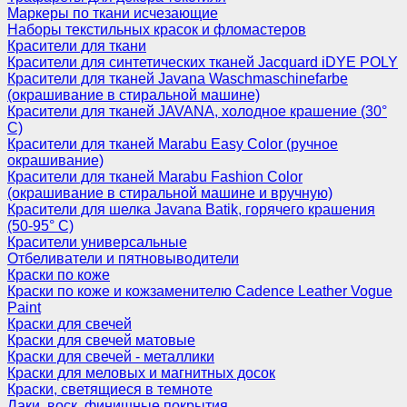
Маркеры по ткани исчезающие
Наборы текстильных красок и фломастеров
Красители для ткани
Красители для синтетических тканей Jacquard iDYE POLY
Красители для тканей Javana Waschmaschinefarbe
(окрашивание в стиральной машине)
Красители для тканей JAVANA, холодное крашение (30°
С)
Красители для тканей Marabu Easy Color (ручное
окрашивание)
Красители для тканей Marabu Fashion Color
(окрашивание в стиральной машине и вручную)
Красители для шелка Javana Batik, горячего крашения
(50-95° С)
Красители универсальные
Отбеливатели и пятновыводители
Краски по коже
Краски по коже и кожзаменителю Cadence Leather Vogue
Paint
Краски для свечей
Краски для свечей матовые
Краски для свечей - металлики
Краски для меловых и магнитных досок
Краски, светящиеся в темноте
Лаки, воск, финишные покрытия