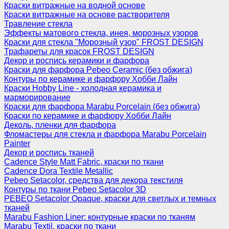
Краски витражные на водной основе
Краски витражные на основе растворителя
Травление стекла
Эффекты матового стекла, инея, морозных узоров
Краски для стекла "Морозный узор" FROST DESIGN
Трафареты для красок FROST DESIGN
Декор и роспись керамики и фарфора
Краски для фарфора Pebeo Ceramic (без обжига)
Контуры по керамике и фарфору Хобби Лайн
Краски Hobby Line - холодная керамика и
марморирование
Краски для фарфора Marabu Porcelain (без обжига)
Краски по керамике и фарфору Хобби Лайн
Деколь, пленки для фарфора
Фломастеры для стекла и фарфора Marabu Porcelain
Painter
Декор и роспись тканей
Cadence Style Matt Fabric, краски по ткани
Cadence Dora Textile Metallic
Pebeo Setacolor, средства для декора текстиля
Контуры по ткани Pebeo Setacolor 3D
PEBEO Setacolor Opaque, краски для светлых и темных
тканей
Marabu Fashion Liner: контурные краски по тканям
Marabu Textil, краски по ткани