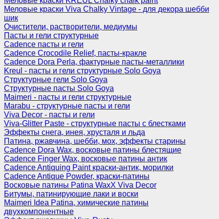
Меловые краски KREUL Chalky chalk paint
Меловые краски Viva Chalky Vintage - для декора шебби
шик
Очистители, растворители, медиумы
Пасты и гели структурные
Cadence пасты и гели
Cadence Crocodile Relief, пасты-кракле
Cadence Dora Perla, фактурные пасты-металлики
Kreul - пасты и гели структурные Solo Goya
Структурные гели Solo Goya
Структурные пасты Solo Goya
Maimeri - пасты и гели структурные
Marabu - структурные пасты и гели
Viva Decor - пасты и гели
Viva-Glitter Paste - структурные пасты с блестками
Эффекты снега, инея, хрусталя и льда
Патина, ржавчина, шебби, мох, эффекты старины
Cadence Dora Wax, восковые патины блестящие
Cadence Finger Wax, восковые патины антик
Сadence Antiquing Paint краски-антик, морилки
Cadence Antique Powder, краски-патины
Восковые патины Patina WaxX Viva Decor
Битумы, патинирующие лаки и воски
Maimeri Idea Patina, химические патины
двухкомпонентные