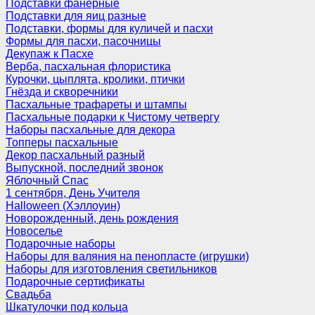
Подставки фанерные
Подставки для яиц разные
Подставки, формы для куличей и пасхи
Формы для пасхи, пасочницы
Декупаж к Пасхе
Верба, пасхальная флористика
Курочки, цыплята, кролики, птички
Гнёзда и скворечники
Пасхальные трафареты и штампы
Пасхальные подарки к Чистому четвергу
Наборы пасхальные для декора
Топперы пасхальные
Декор пасхальный разный
Выпускной, последний звонок
Яблочный Спас
1 сентября, День Учителя
Halloween (Хэллоуин)
Новорожденный, день рождения
Новоселье
Подарочные наборы
Наборы для валяния на пенопласте (игрушки)
Наборы для изготовления светильников
Подарочные сертификаты
Свадьба
Шкатулочки под кольца