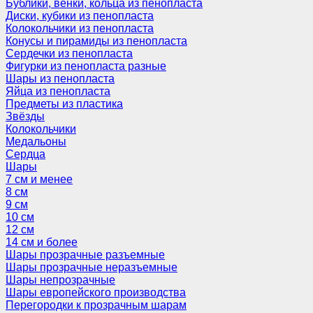
Бублики, венки, кольца из пенопласта
Диски, кубики из пенопласта
Колокольчики из пенопласта
Конусы и пирамиды из пенопласта
Сердечки из пенопласта
Фигурки из пенопласта разные
Шары из пенопласта
Яйца из пенопласта
Предметы из пластика
Звёзды
Колокольчики
Медальоны
Сердца
Шары
7 см и менее
8 см
9 см
10 см
12 см
14 см и более
Шары прозрачные разъемные
Шары прозрачные неразъемные
Шары непрозрачные
Шары европейского производства
Перегородки к прозрачным шарам