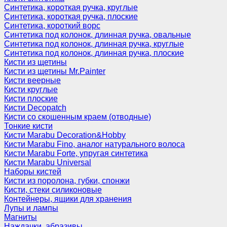
Синтетика, короткая ручка, круглые
Синтетика, короткая ручка, плоские
Синтетика, короткий ворс
Синтетика под колонок, длинная ручка, овальные
Синтетика под колонок, длинная ручка, круглые
Синтетика под колонок, длинная ручка, плоские
Кисти из щетины
Кисти из щетины Mr.Painter
Кисти веерные
Кисти круглые
Кисти плоские
Кисти Decopatch
Кисти со скошенным краем (отводные)
Тонкие кисти
Кисти Marabu Decoration&Hobby
Кисти Marabu Fino, аналог натурального волоса
Кисти Marabu Forte, упругая синтетика
Кисти Marabu Universal
Наборы кистей
Кисти из поролона, губки, спонжи
Кисти, стеки силиконовые
Контейнеры, ящики для хранения
Лупы и лампы
Магниты
Наждачки, абразивы