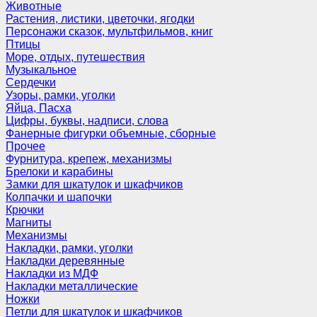
Животные
Растения, листики, цветочки, ягодки
Персонажи сказок, мультфильмов, книг
Птицы
Море, отдых, путешествия
Музыкальное
Сердечки
Узоры, рамки, уголки
Яйца, Пасха
Цифры, буквы, надписи, слова
Фанерные фигурки объемные, сборные
Прочее
Фурнитура, крепеж, механизмы
Брелоки и карабины
Замки для шкатулок и шкафчиков
Колпачки и шапочки
Крючки
Магниты
Механизмы
Накладки, рамки, уголки
Накладки деревянные
Накладки из МДФ
Накладки металлические
Ножки
Петли для шкатулок и шкафчиков