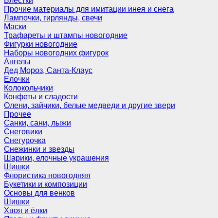
Блёстки
Прочие материалы для имитации инея и снега
Лампочки, гирлянды, свечи
Маски
Трафареты и штампы новогодние
Фигурки новогодние
Наборы новогодних фигурок
Ангелы
Дед Мороз, Санта-Клаус
Елочки
Колокольчики
Конфеты и сладости
Олени, зайчики, белые медведи и другие звери
Прочее
Санки, сани, лыжи
Снеговики
Снегурочка
Снежинки и звезды
Шарики, елочные украшения
Шишки
Флористика новогодняя
Букетики и композиции
Основы для венков
Шишки
Хвоя и ёлки