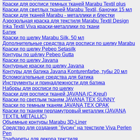
Краски для росписи темных тканей Marabu Textil plus
Краски для светлых тканей Marabu Textil, баночки 15 мл
Краски для тканей Marabu - металлики и блестки
Аэрозольная краска для текстиля Marabu Textil Design
Inka Textil Viva краски-металлики по ткани
Батик
Краски по шелку Marabu Silk, 50 мл
Дополнительные средства для росписи по шелку Marabu
Краски по шелку Pebeo Setasilk
Контуры по шёлку Pebeo Gutta
Краски по шелку Javana
Контурные краски по шелку Javana
Контуры для батика Javana Konturenfarbe, тубы 20 мл
Вспомогательные средства для батика
Инструменты и принадлежности для батика
Наборы для росписи по шелку
Краски для росписи тканей JAVANA (C.Kreul)
Краски по светлым тканям JAVANA TEX SUNNY
Краски по темным тканям JAVANA TEX OPAK
Краски по тканям перламутровый металлик (JAVANA
TEXTIL METALLIC)
Объемные контуры Marabu 3D-Liner
Средство для создания "бусин" на текстиле Viva Perlen
Pen
Трафареты для декора текстиля