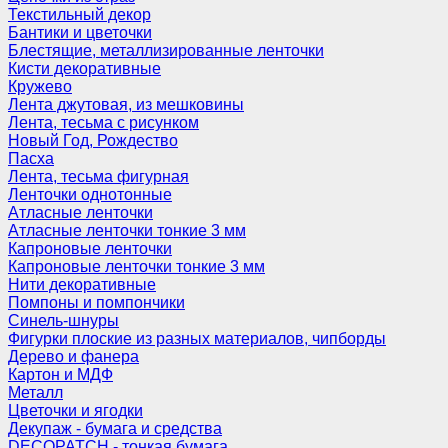
Текстильный декор
Бантики и цветочки
Блестящие, металлизированные ленточки
Кисти декоративные
Кружево
Лента джутовая, из мешковины
Лента, тесьма с рисунком
Новый Год, Рождество
Пасха
Лента, тесьма фигурная
Ленточки однотонные
Атласные ленточки
Атласные ленточки тонкие 3 мм
Капроновые ленточки
Капроновые ленточки тонкие 3 мм
Нити декоративные
Помпоны и помпончики
Синель-шнуры
Фигурки плоские из разных материалов, чипборды
Дерево и фанера
Картон и МДФ
Металл
Цветочки и ягодки
Декупаж - бумага и средства
DECOPATCH - тонкая бумага