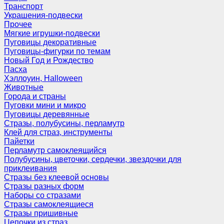
Транспорт
Украшения-подвески
Прочее
Мягкие игрушки-подвески
Пуговицы декоративные
Пуговицы-фигурки по темам
Новый Год и Рождество
Пасха
Хэллоуин, Halloween
Животные
Города и страны
Пуговки мини и микро
Пуговицы деревянные
Стразы, полубусины, перламутр
Клей для страз, инструменты
Пайетки
Перламутр самоклеящийся
Полубусины, цветочки, сердечки, звездочки для
приклеивания
Стразы без клеевой основы
Стразы разных форм
Наборы со стразами
Стразы самоклеящиеся
Стразы пришивные
Цепочки из страз