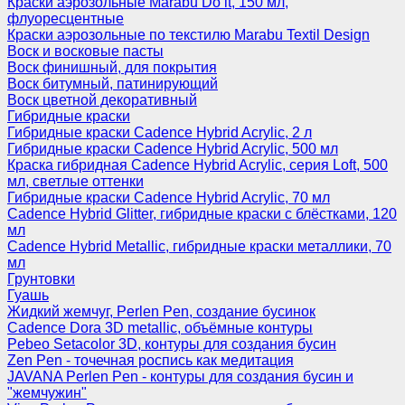
Краски аэрозольные Marabu Do it, 150 мл,
флуоресцентные
Краски аэрозольные по текстилю Marabu Textil Design
Воск и восковые пасты
Воск финишный, для покрытия
Воск битумный, патинирующий
Воск цветной декоративный
Гибридные краски
Гибридные краски Cadence Hybrid Acrylic, 2 л
Гибридные краски Cadence Hybrid Acrylic, 500 мл
Краска гибридная Cadence Hybrid Acrylic, серия Loft, 500
мл, светлые оттенки
Гибридные краски Cadence Hybrid Acrylic, 70 мл
Cadence Hybrid Glitter, гибридные краски с блёстками, 120
мл
Cadence Hybrid Metallic, гибридные краски металлики, 70
мл
Грунтовки
Гуашь
Жидкий жемчуг, Perlen Pen, создание бусинок
Cadence Dora 3D metallic, объёмные контуры
Pebeo Setacolor 3D, контуры для создания бусин
Zen Pen - точечная роспись как медитация
JAVANA Perlen Pen - контуры для создания бусин и
"жемчужин"