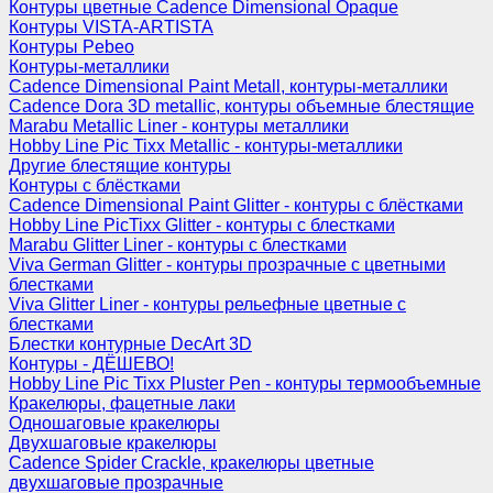
Контуры цветные Cadence Dimensional Opaque
Контуры VISTA-ARTISTA
Контуры Pebeo
Контуры-металлики
Cadence Dimensional Paint Metall, контуры-металлики
Cadence Dora 3D metallic, контуры объемные блестящие
Marabu Metallic Liner - контуры металлики
Hobby Line Pic Tixx Metallic - контуры-металлики
Другие блестящие контуры
Контуры с блёстками
Cadence Dimensional Paint Glitter - контуры с блёстками
Hobby Line PicTixx Glitter - контуры с блестками
Marabu Glitter Liner - контуры с блестками
Viva German Glitter - контуры прозрачные с цветными
блестками
Viva Glitter Liner - контуры рельефные цветные с
блестками
Блестки контурные DecArt 3D
Контуры - ДЁШЕВО!
Hobby Line Pic Tixx Pluster Pen - контуры термообъемные
Кракелюры, фацетные лаки
Одношаговые кракелюры
Двухшаговые кракелюры
Cadence Spider Crackle, кракелюры цветные
двухшаговые прозрачные