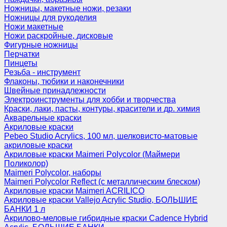
Ножницы, макетные ножи, резаки
Ножницы для рукоделия
Ножи макетные
Ножи раскройные, дисковые
Фигурные ножницы
Перчатки
Пинцеты
Резьба - инструмент
Флаконы, тюбики и наконечники
Швейные принадлежности
Электроинструменты для хобби и творчества
Краски, лаки, пасты, контуры, красители и др. химия
Акварельные краски
Акриловые краски
Pebeo Studio Acrylics, 100 мл, шелковисто-матовые
акриловые краски
Акриловые краски Maimeri Polycolor (Маймери
Поликолор)
Maimeri Polycolor, наборы
Maimeri Polycolor Reflect (с металлическим блеском)
Акриловые краски Maimeri ACRILICO
Акриловые краски Vallejo Acrylic Studio, БОЛЬШИЕ
БАНКИ 1 л
Акрилово-меловые гибридные краски Cadence Hybrid