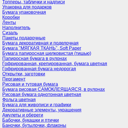
Топперы, таблички и надписи
Упаковка для подарков
Бумага упаковочная
Коробки
Ленты
Наполнитель
Сизаль
Пакеты подарочные
Бумага декоративная и поделочная
Бумага "МЯГКАЯ ТКАНЬ", Soft Paper
Бумага папиросная шелковистая (тишью)
Папиросная бумага в рулонах
Гофрированная, крепированная, бумага цветная
Гофрированная бумага недорогая
Открытки, заготовки
Пергамент
Рисовая и тутовая бумага
Бумага рисовая САМОКЛЕЯЩАЯСЯ, в рулонах
Рисовая бумага однотонная цветная
Фольга цветная
Бумага для живописи и графики
Декоративные элементы, украшения
Амулеты и обереги
Бабочки, букашки и птички
Баночки, бутылочки, флаконы