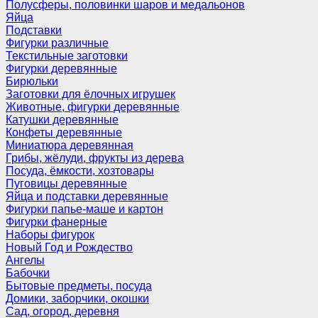
Полусферы, половинки шаров и медальонов
Яйца
Подставки
Фигурки различные
Текстильные заготовки
Фигурки деревянные
Бирюльки
Заготовки для ёлочных игрушек
Животные, фигурки деревянные
Катушки деревянные
Конфеты деревянные
Миниатюра деревянная
Грибы, жёлуди, фрукты из дерева
Посуда, ёмкости, хозтовары
Пуговицы деревянные
Яйца и подставки деревянные
Фигурки папье-маше и картон
Фигурки фанерные
Наборы фигурок
Новый Год и Рождество
Ангелы
Бабочки
Бытовые предметы, посуда
Домики, заборчики, окошки
Сад, огород, деревня