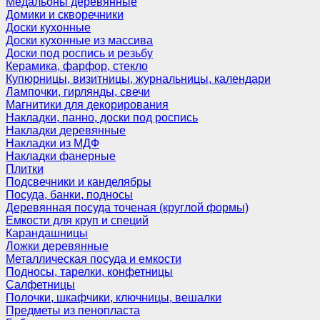
Медальоны деревянные
Домики и скворечники
Доски кухонные
Доски кухонные из массива
Доски под роспись и резьбу
Керамика, фарфор, стекло
Купюрницы, визитницы, журнальницы, календари
Лампочки, гирлянды, свечи
Магнитики для декорирования
Накладки, панно, доски под роспись
Накладки деревянные
Накладки из МДФ
Накладки фанерные
Плитки
Подсвечники и канделябры
Посуда, банки, подносы
Деревянная посуда точеная (круглой формы)
Емкости для круп и специй
Карандашницы
Ложки деревянные
Металлическая посуда и емкости
Подносы, тарелки, конфетницы
Салфетницы
Полочки, шкафчики, ключницы, вешалки
Предметы из пенопласта