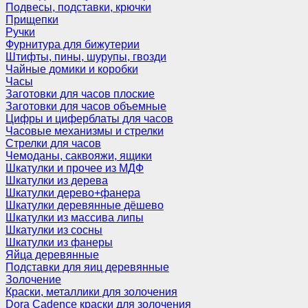
Подвесы, подставки, крючки
Прищепки
Ручки
Фурнитура для бижутерии
Штифты, пины, шурупы, гвозди
Чайные домики и коробки
Часы
Заготовки для часов плоские
Заготовки для часов объемные
Цифры и циферблаты для часов
Часовые механизмы и стрелки
Стрелки для часов
Чемоданы, саквояжи, ящики
Шкатулки и прочее из МДФ
Шкатулки из дерева
Шкатулки дерево+фанера
Шкатулки деревянные дёшево
Шкатулки из массива липы
Шкатулки из сосны
Шкатулки из фанеры
Яйца деревянные
Подставки для яиц деревянные
Золочение
Краски, металлики для золочения
Dora Cadence краски для золочения