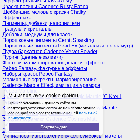
Эффект ржавчины Viva-Rusty
Краски-патины Cadence Rusty Patina
Шебби-шик, меловые краски Chalky
Эффект мха
Пигменты, добавки, наполнители
Гранулы и кристаллы
Добавки, медиумы для красок
Порошковые пигменты Cernit Sparkling
Порошковые пигменты Pearl Ex (металлики, перламутр)
Пудра бархатная Cadence Velvet Powder
Пуринг (цветные заливки)
Фэнтези, марморирование, краски-эффекты
Pebeo Fantasy, фактурные эффекты
Наборы красок Pebeo Fantasy
Мраморные эффекты, марморирование
Cadence Marble Effect, имитация мрамора
Pebeo Marbling
Мы используем cookie-файлы
Краски для марморирования Magic Marble (C.Kreul,
Германия)
При использовании данного сайта вы
Краски для марморирования Marabu Easy Marble
подтверждаете свое согласие на использование
Наборы для марморирования
cookie-файлов в соответствии с нашей
политикой
приватности
.
Эффект керамики Cadence Cosmos Matt
Венецианская штукатурка
Подтверждаю
Эффекты разные
Миниатюра, изготовление кукол, румбоксы, макеты