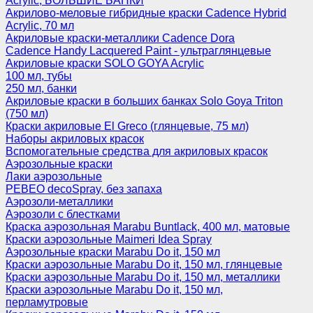
Acrylic, БОЛЬШИЕ БАНКИ
Акрилово-меловые гибридные краски Cadence Hybrid
Acrylic, 70 мл
Акриловые краски-металлики Cadence Dora
Cadence Handy Lacquered Paint - ультраглянцевые
Акриловые краски SOLO GOYA Acrylic
100 мл, тубы
250 мл, банки
Акриловые краски в больших банках Solo Goya Triton
(750 мл)
Краски акриловые El Greco (глянцевые, 75 мл)
Наборы акриловых красок
Вспомогательные средства для акриловых красок
Аэрозольные краски
Лаки аэрозольные
PEBEO decoSpray, без запаха
Аэрозоли-металлики
Аэрозоли с блестками
Краска аэрозольная Marabu Buntlack, 400 мл, матовые
Краски аэрозольные Maimeri Idea Spray
Аэрозольные краски Marabu Do it, 150 мл
Краски аэрозольные Marabu Do it, 150 мл, глянцевые
Краски аэрозольные Marabu Do it, 150 мл, металлики
Краски аэрозольные Marabu Do it, 150 мл,
перламутровые