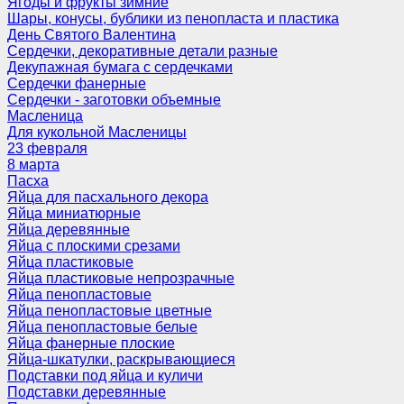
Ягоды и фрукты зимние
Шары, конусы, бублики из пенопласта и пластика
День Святого Валентина
Сердечки, декоративные детали разные
Декупажная бумага с сердечками
Сердечки фанерные
Сердечки - заготовки объемные
Масленица
Для кукольной Масленицы
23 февраля
8 марта
Пасха
Яйца для пасхального декора
Яйца миниатюрные
Яйца деревянные
Яйца с плоскими срезами
Яйца пластиковые
Яйца пластиковые непрозрачные
Яйца пенопластовые
Яйца пенопластовые цветные
Яйца пенопластовые белые
Яйца фанерные плоские
Яйца-шкатулки, раскрывающиеся
Подставки под яйца и куличи
Подставки деревянные