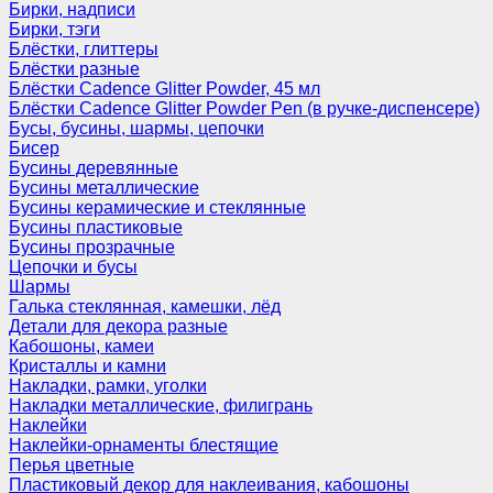
Бирки, надписи
Бирки, тэги
Блёстки, глиттеры
Блёстки разные
Блёстки Cadence Glitter Powder, 45 мл
Блёстки Cadence Glitter Powder Pen (в ручке-диспенсере)
Бусы, бусины, шармы, цепочки
Бисер
Бусины деревянные
Бусины металлические
Бусины керамические и стеклянные
Бусины пластиковые
Бусины прозрачные
Цепочки и бусы
Шармы
Галька стеклянная, камешки, лёд
Детали для декора разные
Кабошоны, камеи
Кристаллы и камни
Накладки, рамки, уголки
Накладки металлические, филигрань
Наклейки
Наклейки-орнаменты блестящие
Перья цветные
Пластиковый декор для наклеивания, кабошоны