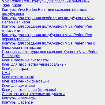
Viva Perlen Pen - контуры для создания объемных
"жемчужин"
Контуры Viva Perlen Pen - для создания цветных
полубусинок
Контуры для создания особо ярких полубусинок Viva
Perlen Pen неон
Контуры для создания полубусинок Viva Perlen Pen
металлики
Контуры для создания полубусинок Viva Perlen Pen
перламутровые
Контуры для создания полубусинок Viva Perlen Pen с
блестками-глиттерами
Прозрачные контуры для создания бусинок Viva Perlen
Pen Magic
Клеи и клеящие пистолеты
Клей для творчества универсальный
Клей для страз
UHU
Клеи аэрозольные
Клеи временной фиксации
Клей для декупажа
Клеи для золочения (морданы)
Скотч, стикеры, клеевые подушечки
Контуры и рельефы
Контуры Cadence