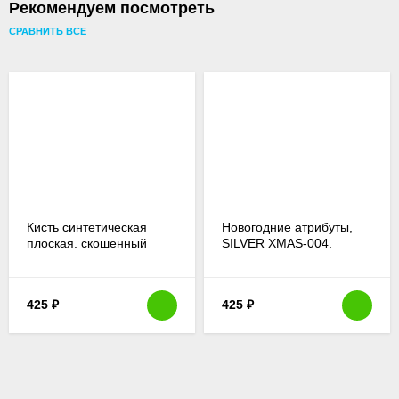
Рекомендуем посмотреть
СРАВНИТЬ ВСЕ
Кисть синтетическая
Новогодние атрибуты,
плоская, скошенный
SILVER XMAS-004,
край, отводная № 18
трансфер-натирка
Cadence RUB ON, 30х42
см
425
₽
425
₽