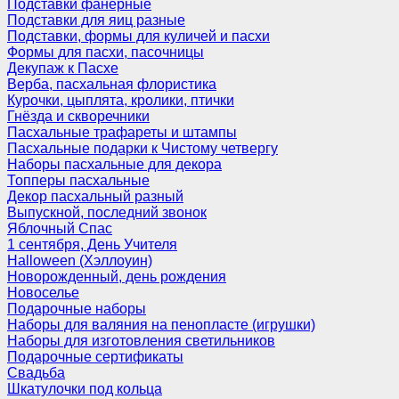
Подставки фанерные
Подставки для яиц разные
Подставки, формы для куличей и пасхи
Формы для пасхи, пасочницы
Декупаж к Пасхе
Верба, пасхальная флористика
Курочки, цыплята, кролики, птички
Гнёзда и скворечники
Пасхальные трафареты и штампы
Пасхальные подарки к Чистому четвергу
Наборы пасхальные для декора
Топперы пасхальные
Декор пасхальный разный
Выпускной, последний звонок
Яблочный Спас
1 сентября, День Учителя
Halloween (Хэллоуин)
Новорожденный, день рождения
Новоселье
Подарочные наборы
Наборы для валяния на пенопласте (игрушки)
Наборы для изготовления светильников
Подарочные сертификаты
Свадьба
Шкатулочки под кольца