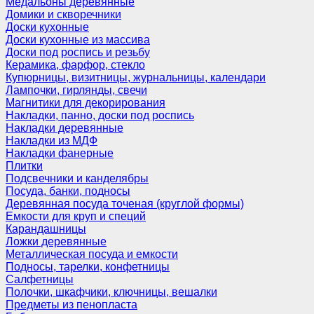
Медальоны деревянные
Домики и скворечники
Доски кухонные
Доски кухонные из массива
Доски под роспись и резьбу
Керамика, фарфор, стекло
Купюрницы, визитницы, журнальницы, календари
Лампочки, гирлянды, свечи
Магнитики для декорирования
Накладки, панно, доски под роспись
Накладки деревянные
Накладки из МДФ
Накладки фанерные
Плитки
Подсвечники и канделябры
Посуда, банки, подносы
Деревянная посуда точеная (круглой формы)
Емкости для круп и специй
Карандашницы
Ложки деревянные
Металлическая посуда и емкости
Подносы, тарелки, конфетницы
Салфетницы
Полочки, шкафчики, ключницы, вешалки
Предметы из пенопласта