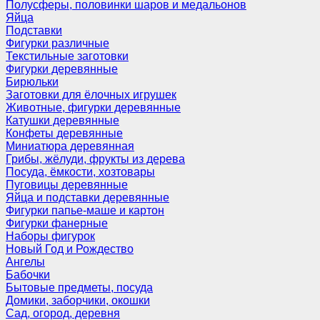
Полусферы, половинки шаров и медальонов
Яйца
Подставки
Фигурки различные
Текстильные заготовки
Фигурки деревянные
Бирюльки
Заготовки для ёлочных игрушек
Животные, фигурки деревянные
Катушки деревянные
Конфеты деревянные
Миниатюра деревянная
Грибы, жёлуди, фрукты из дерева
Посуда, ёмкости, хозтовары
Пуговицы деревянные
Яйца и подставки деревянные
Фигурки папье-маше и картон
Фигурки фанерные
Наборы фигурок
Новый Год и Рождество
Ангелы
Бабочки
Бытовые предметы, посуда
Домики, заборчики, окошки
Сад, огород, деревня