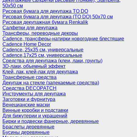
Декупажные салфетки рисовые (тонкие), Stamperia,
50х50 см
Рисовая бумага для декупажа TO DO
Рисовая бумага для декупажа (TO DO) 50х70 см
Рисовая декупажная бумага Renkalik
Салфетки для декупажа
Трансферы, переводные декоры
Cadence, трансферы-натирки новогодние блестящие
Cadence Home Decor
Cadence, 25х35 см, универсальные
Cadence,17х25 см, универсальные
Средства для декупажа (клеи, лаки, грунты)
3D-лаки, объемный эффект
Клей, лак, клей-лак для декупажа
Трансферные средства
Декупаж на стекле (запекаемые средства)
Средства DECOPATCH
Инструменты для декупажа
Заготовки и фурнитура
Венецианские маски
Винные коробки и подставки
Для бижутерии и украшений
Бирки и подвески фанерные, деревянные
Браслеты деревянные
Бусины деревянные