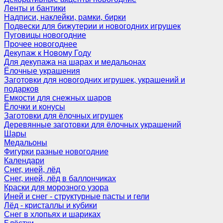
Ленты и бантики
Надписи, наклейки, рамки, бирки
Подвески для бижутерии и новогодних игрушек
Пуговицы новогодние
Прочее новогоднее
Декупаж к Новому Году
Для декупажа на шарах и медальонах
Ёлочные украшения
Заготовки для новогодних игрушек, украшений и
подарков
Емкости для снежных шаров
Ёлочки и конусы
Заготовки для ёлочных игрушек
Деревянные заготовки для ёлочных украшений
Шары
Медальоны
Фигурки разные новогодние
Календари
Снег, иней, лёд
Снег, иней, лёд в баллончиках
Краски для морозного узора
Иней и снег - структурные пасты и гели
Лёд - кристаллы и кубики
Снег в хлопьях и шариках