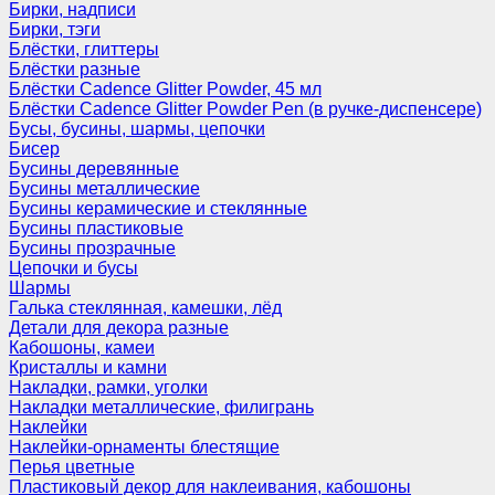
Бирки, надписи
Бирки, тэги
Блёстки, глиттеры
Блёстки разные
Блёстки Cadence Glitter Powder, 45 мл
Блёстки Cadence Glitter Powder Pen (в ручке-диспенсере)
Бусы, бусины, шармы, цепочки
Бисер
Бусины деревянные
Бусины металлические
Бусины керамические и стеклянные
Бусины пластиковые
Бусины прозрачные
Цепочки и бусы
Шармы
Галька стеклянная, камешки, лёд
Детали для декора разные
Кабошоны, камеи
Кристаллы и камни
Накладки, рамки, уголки
Накладки металлические, филигрань
Наклейки
Наклейки-орнаменты блестящие
Перья цветные
Пластиковый декор для наклеивания, кабошоны