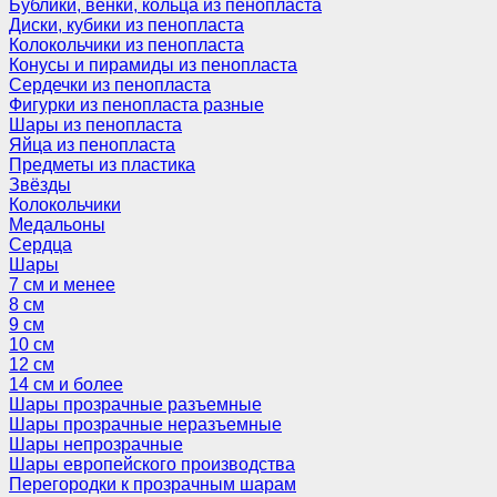
Бублики, венки, кольца из пенопласта
Диски, кубики из пенопласта
Колокольчики из пенопласта
Конусы и пирамиды из пенопласта
Сердечки из пенопласта
Фигурки из пенопласта разные
Шары из пенопласта
Яйца из пенопласта
Предметы из пластика
Звёзды
Колокольчики
Медальоны
Сердца
Шары
7 см и менее
8 см
9 см
10 см
12 см
14 см и более
Шары прозрачные разъемные
Шары прозрачные неразъемные
Шары непрозрачные
Шары европейского производства
Перегородки к прозрачным шарам