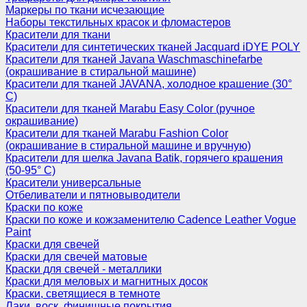
Маркеры по ткани исчезающие
Наборы текстильных красок и фломастеров
Красители для ткани
Красители для синтетических тканей Jacquard iDYE POLY
Красители для тканей Javana Waschmaschinefarbe
(окрашивание в стиральной машине)
Красители для тканей JAVANA, холодное крашение (30°
С)
Красители для тканей Marabu Easy Color (ручное
окрашивание)
Красители для тканей Marabu Fashion Color
(окрашивание в стиральной машине и вручную)
Красители для шелка Javana Batik, горячего крашения
(50-95° С)
Красители универсальные
Отбеливатели и пятновыводители
Краски по коже
Краски по коже и кожзаменителю Cadence Leather Vogue
Paint
Краски для свечей
Краски для свечей матовые
Краски для свечей - металлики
Краски для меловых и магнитных досок
Краски, светящиеся в темноте
Лаки, воск, финишные покрытия