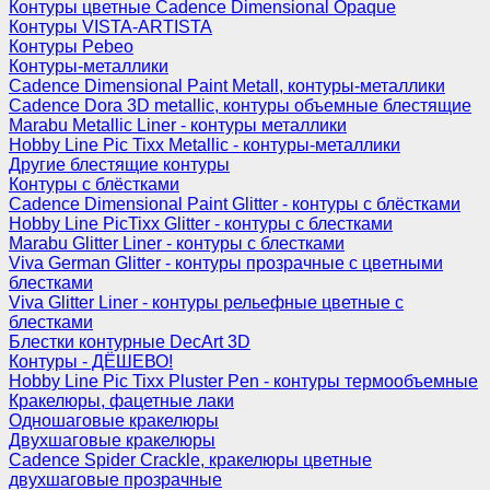
Контуры цветные Cadence Dimensional Opaque
Контуры VISTA-ARTISTA
Контуры Pebeo
Контуры-металлики
Cadence Dimensional Paint Metall, контуры-металлики
Cadence Dora 3D metallic, контуры объемные блестящие
Marabu Metallic Liner - контуры металлики
Hobby Line Pic Tixx Metallic - контуры-металлики
Другие блестящие контуры
Контуры с блёстками
Cadence Dimensional Paint Glitter - контуры с блёстками
Hobby Line PicTixx Glitter - контуры с блестками
Marabu Glitter Liner - контуры с блестками
Viva German Glitter - контуры прозрачные с цветными
блестками
Viva Glitter Liner - контуры рельефные цветные с
блестками
Блестки контурные DecArt 3D
Контуры - ДЁШЕВО!
Hobby Line Pic Tixx Pluster Pen - контуры термообъемные
Кракелюры, фацетные лаки
Одношаговые кракелюры
Двухшаговые кракелюры
Cadence Spider Crackle, кракелюры цветные
двухшаговые прозрачные