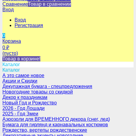
Сравнение
Товар в сравнении
Вход
Вход
Регистрация
0
Корзина
0
₽
(пусто)
Товар в корзине!
Каталог
Каталог
А это самое новое
Акции и Скидки
Декупажная бумага - спецпредложения
Новогодние товары со скидкой
Декор к праздникам
Новый Год и Рождество
2026 - Год Лошади
2025 - Год Змеи
Аэрозоли для ВРЕМЕННОГО декора (снег, лед)
Бумага для гирлянд и карнавальных костюмов
Рождество, вертепы рождественские
Декоративные акценты новогодние