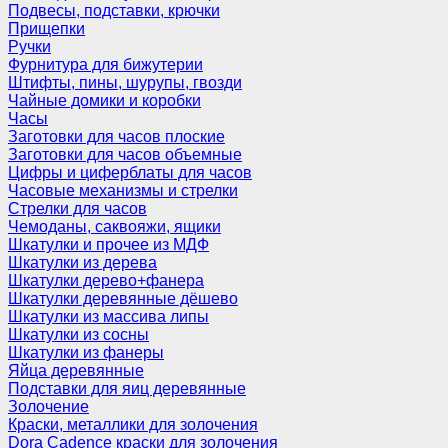
Подвесы, подставки, крючки
Прищепки
Ручки
Фурнитура для бижутерии
Штифты, пины, шурупы, гвозди
Чайные домики и коробки
Часы
Заготовки для часов плоские
Заготовки для часов объемные
Цифры и циферблаты для часов
Часовые механизмы и стрелки
Стрелки для часов
Чемоданы, саквояжи, ящики
Шкатулки и прочее из МДФ
Шкатулки из дерева
Шкатулки дерево+фанера
Шкатулки деревянные дёшево
Шкатулки из массива липы
Шкатулки из сосны
Шкатулки из фанеры
Яйца деревянные
Подставки для яиц деревянные
Золочение
Краски, металлики для золочения
Dora Cadence краски для золочения