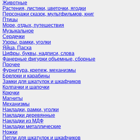
Животные
Растения, листики, цветочки, ягодки
Персонажи сказок, мультфильмов, книг
Птицы
Море, отдых, путешествия
Музыкальное
Сердечки
Узоры, рамки, уголки
Яйца, Пасха
Цифры, буквы, надписи, слова
Фанерные фигурки объемные, сборные
Прочее
Фурнитура, крепеж, механизмы
Брелоки и карабины
Замки для шкатулок и шкафчиков
Колпачки и шапочки
Крючки
Магниты
Механизмы
Накладки, рамки, уголки
Накладки деревянные
Накладки из МДФ
Накладки металлические
Ножки
Петли для шкатулок и шкафчиков