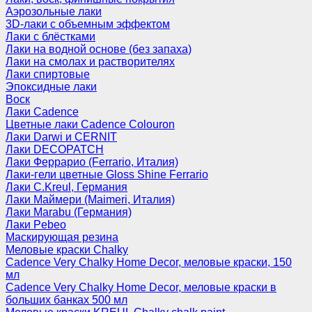
Аэрозольные лаки
3D-лаки с объемным эффектом
Лаки с блёстками
Лаки на водной основе (без запаха)
Лаки на смолах и растворителях
Лаки спиртовые
Эпоксидные лаки
Воск
Лаки Cadence
Цветные лаки Cadence Colouron
Лаки Darwi и CERNIT
Лаки DECOPATCH
Лаки Феррарио (Ferrario, Италия)
Лаки-гели цветные Gloss Shine Ferrario
Лаки C.Kreul, Германия
Лаки Маймери (Maimeri, Италия)
Лаки Marabu (Германия)
Лаки Pebeo
Маскирующая резина
Меловые краски Chalky
Cadence Very Chalky Home Decor, меловые краски, 150
мл
Cadence Very Chalky Home Decor, меловые краски в
больших банках 500 мл