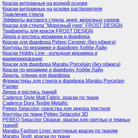
Краски витражные на водной основе
Краски витражные на основе растворителя
Травление стекла
Эффекты матового стекла, инея, морозных узоров
Краски для стекла "Морозный узор" FROST DESIGN
Трафареты для красок FROST DESIGN
Декор и роспись керамики и фарфора
Краски для фарфора Pebeo Ceramic (без обжига)
Контуры по керамике и фарфору Хобби Лайн
Краски Hobby Line - холодная керамика и
марморирование
Краски для фарфора Marabu Porcelain (без обжига)
Краски по керамике и фарфору Хобби Лайн
Деколь, пленки для фарфора
Фломастеры для стекла и фарфора Marabu Porcelain
Painter
Декор и роспись тканей
Cadence Style Matt Fabric, краски по ткани
Cadence Dora Textile Metallic
Pebeo Setacolor, средства для декора текстиля
Контуры по ткани Pebeo Setacolor 3D
PEBEO Setacolor Opaque, краски для светлых и темных
тканей
Marabu Fashion Liner: контурные краски по тканям
Marabu Textil, краски по ткани