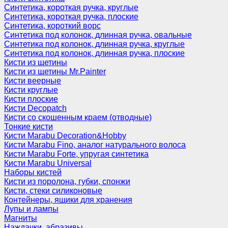
Синтетика, короткая ручка, круглые
Синтетика, короткая ручка, плоские
Синтетика, короткий ворс
Синтетика под колонок, длинная ручка, овальные
Синтетика под колонок, длинная ручка, круглые
Синтетика под колонок, длинная ручка, плоские
Кисти из щетины
Кисти из щетины Mr.Painter
Кисти веерные
Кисти круглые
Кисти плоские
Кисти Decopatch
Кисти со скошенным краем (отводные)
Тонкие кисти
Кисти Marabu Decoration&Hobby
Кисти Marabu Fino, аналог натурального волоса
Кисти Marabu Forte, упругая синтетика
Кисти Marabu Universal
Наборы кистей
Кисти из поролона, губки, спонжи
Кисти, стеки силиконовые
Контейнеры, ящики для хранения
Лупы и лампы
Магниты
Наждачки, абразивы