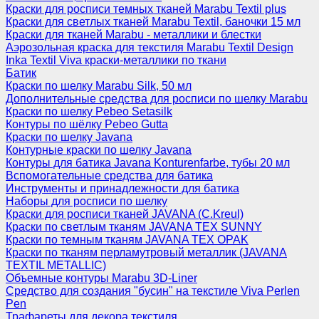
Краски для росписи темных тканей Marabu Textil plus
Краски для светлых тканей Marabu Textil, баночки 15 мл
Краски для тканей Marabu - металлики и блестки
Аэрозольная краска для текстиля Marabu Textil Design
Inka Textil Viva краски-металлики по ткани
Батик
Краски по шелку Marabu Silk, 50 мл
Дополнительные средства для росписи по шелку Marabu
Краски по шелку Pebeo Setasilk
Контуры по шёлку Pebeo Gutta
Краски по шелку Javana
Контурные краски по шелку Javana
Контуры для батика Javana Konturenfarbe, тубы 20 мл
Вспомогательные средства для батика
Инструменты и принадлежности для батика
Наборы для росписи по шелку
Краски для росписи тканей JAVANA (C.Kreul)
Краски по светлым тканям JAVANA TEX SUNNY
Краски по темным тканям JAVANA TEX OPAK
Краски по тканям перламутровый металлик (JAVANA
TEXTIL METALLIC)
Объемные контуры Marabu 3D-Liner
Средство для создания "бусин" на текстиле Viva Perlen
Pen
Трафареты для декора текстиля