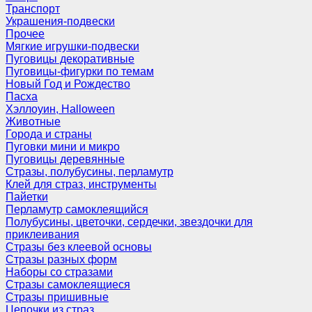
Транспорт
Украшения-подвески
Прочее
Мягкие игрушки-подвески
Пуговицы декоративные
Пуговицы-фигурки по темам
Новый Год и Рождество
Пасха
Хэллоуин, Halloween
Животные
Города и страны
Пуговки мини и микро
Пуговицы деревянные
Стразы, полубусины, перламутр
Клей для страз, инструменты
Пайетки
Перламутр самоклеящийся
Полубусины, цветочки, сердечки, звездочки для
приклеивания
Стразы без клеевой основы
Стразы разных форм
Наборы со стразами
Стразы самоклеящиеся
Стразы пришивные
Цепочки из страз