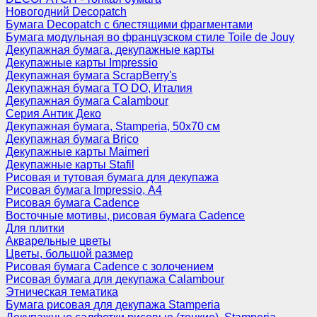
Новогодний Decopatch
Бумага Decopatch с блестящими фрагментами
Бумага модульная во французском стиле Toile de Jouy
Декупажная бумага, декупажные карты
Декупажные карты Impressio
Декупажная бумага ScrapBerry's
Декупажная бумага TO DO, Италия
Декупажная бумага Calambour
Серия Антик Деко
Декупажная бумага, Stamperia, 50х70 см
Декупажная бумага Brico
Декупажные карты Maimeri
Декупажные карты Stafil
Рисовая и тутовая бумага для декупажа
Рисовая бумага Impressio, А4
Рисовая бумага Cadence
Восточные мотивы, рисовая бумага Cadence
Для плитки
Акварельные цветы
Цветы, большой размер
Рисовая бумага Cadence c золочением
Рисовая бумага для декупажа Calambour
Этническая тематика
Бумага рисовая для декупажа Stamperia