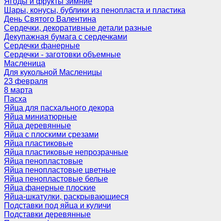
Ягоды и фрукты зимние
Шары, конусы, бублики из пенопласта и пластика
День Святого Валентина
Сердечки, декоративные детали разные
Декупажная бумага с сердечками
Сердечки фанерные
Сердечки - заготовки объемные
Масленица
Для кукольной Масленицы
23 февраля
8 марта
Пасха
Яйца для пасхального декора
Яйца миниатюрные
Яйца деревянные
Яйца с плоскими срезами
Яйца пластиковые
Яйца пластиковые непрозрачные
Яйца пенопластовые
Яйца пенопластовые цветные
Яйца пенопластовые белые
Яйца фанерные плоские
Яйца-шкатулки, раскрывающиеся
Подставки под яйца и куличи
Подставки деревянные