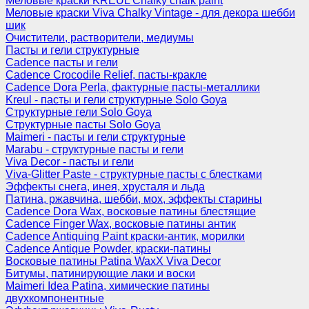
Меловые краски KREUL Chalky chalk paint
Меловые краски Viva Chalky Vintage - для декора шебби
шик
Очистители, растворители, медиумы
Пасты и гели структурные
Cadence пасты и гели
Cadence Crocodile Relief, пасты-кракле
Cadence Dora Perla, фактурные пасты-металлики
Kreul - пасты и гели структурные Solo Goya
Структурные гели Solo Goya
Структурные пасты Solo Goya
Maimeri - пасты и гели структурные
Marabu - структурные пасты и гели
Viva Decor - пасты и гели
Viva-Glitter Paste - структурные пасты с блестками
Эффекты снега, инея, хрусталя и льда
Патина, ржавчина, шебби, мох, эффекты старины
Cadence Dora Wax, восковые патины блестящие
Cadence Finger Wax, восковые патины антик
Сadence Antiquing Paint краски-антик, морилки
Cadence Antique Powder, краски-патины
Восковые патины Patina WaxX Viva Decor
Битумы, патинирующие лаки и воски
Maimeri Idea Patina, химические патины
двухкомпонентные