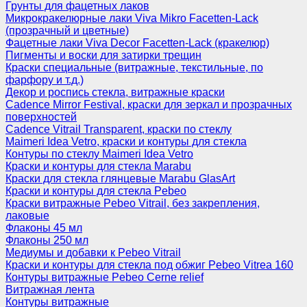
Грунты для фацетных лаков
Микрокракелюрные лаки Viva Mikro Facetten-Lack
(прозрачный и цветные)
Фацетные лаки Viva Decor Facetten-Lack (кракелюр)
Пигменты и воски для затирки трещин
Краски специальные (витражные, текстильные, по
фарфору и т.д.)
Декор и роспись стекла, витражные краски
Cadence Mirror Festival, краски для зеркал и прозрачных
поверхностей
Cadence Vitrail Transparent, краски по стеклу
Maimeri Idea Vetro, краски и контуры для стекла
Контуры по стеклу Maimeri Idea Vetro
Краски и контуры для стекла Marabu
Краски для стекла глянцевые Marabu GlasArt
Краски и контуры для стекла Pebeo
Краски витражные Pebeo Vitrail, без закрепления,
лаковые
Флаконы 45 мл
Флаконы 250 мл
Медиумы и добавки к Pebeo Vitrail
Краски и контуры для стекла под обжиг Pebeo Vitrea 160
Контуры витражные Pebeo Cerne relief
Витражная лента
Контуры витражные