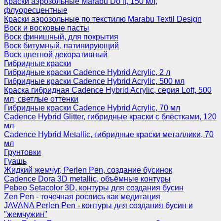
Краски аэрозольные Marabu Do it, 150 мл,
флуоресцентные
Краски аэрозольные по текстилю Marabu Textil Design
Воск и восковые пасты
Воск финишный, для покрытия
Воск битумный, патинирующий
Воск цветной декоративный
Гибридные краски
Гибридные краски Cadence Hybrid Acrylic, 2 л
Гибридные краски Cadence Hybrid Acrylic, 500 мл
Краска гибридная Cadence Hybrid Acrylic, серия Loft, 500
мл, светлые оттенки
Гибридные краски Cadence Hybrid Acrylic, 70 мл
Cadence Hybrid Glitter, гибридные краски с блёстками, 120
мл
Cadence Hybrid Metallic, гибридные краски металлики, 70
мл
Грунтовки
Гуашь
Жидкий жемчуг, Perlen Pen, создание бусинок
Cadence Dora 3D metallic, объёмные контуры
Pebeo Setacolor 3D, контуры для создания бусин
Zen Pen - точечная роспись как медитация
JAVANA Perlen Pen - контуры для создания бусин и
"жемчужин"