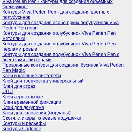
Viva Perlen Pen - контуры для создания объемных
"жемчужин"
Контуры Viva Perlen Pen - для создания цветных
полубусинок
Контуры для создания особо ярких полубусинок Viva
Perlen Pen неон
Контуры для создания полубусинок Viva Perlen Pen
металлики
Контуры для создания полубусинок Viva Perlen Pen
перламутровые
Контуры для создания полубусинок Viva Perlen Pen с
блестками-глиттерами
Прозрачные контуры для создания бусинок Viva Perlen
Pen Magic
Клеи и клеящие пистолеты
Клей для творчества универсальный
Клей для страз
UHU
Клеи аэрозольные
Клеи временной фиксации
Клей для декупажа
Клеи для золочения (морданы)
Скотч, стикеры, клеевые подушечки
Контуры и рельефы
Контуры Cadence