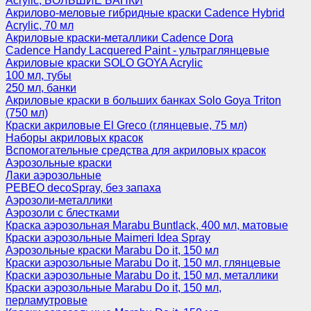
Acrylic, БОЛЬШИЕ БАНКИ
Акрилово-меловые гибридные краски Cadence Hybrid
Acrylic, 70 мл
Акриловые краски-металлики Cadence Dora
Cadence Handy Lacquered Paint - ультраглянцевые
Акриловые краски SOLO GOYA Acrylic
100 мл, тубы
250 мл, банки
Акриловые краски в больших банках Solo Goya Triton
(750 мл)
Краски акриловые El Greco (глянцевые, 75 мл)
Наборы акриловых красок
Вспомогательные средства для акриловых красок
Аэрозольные краски
Лаки аэрозольные
PEBEO decoSpray, без запаха
Аэрозоли-металлики
Аэрозоли с блестками
Краска аэрозольная Marabu Buntlack, 400 мл, матовые
Краски аэрозольные Maimeri Idea Spray
Аэрозольные краски Marabu Do it, 150 мл
Краски аэрозольные Marabu Do it, 150 мл, глянцевые
Краски аэрозольные Marabu Do it, 150 мл, металлики
Краски аэрозольные Marabu Do it, 150 мл,
перламутровые