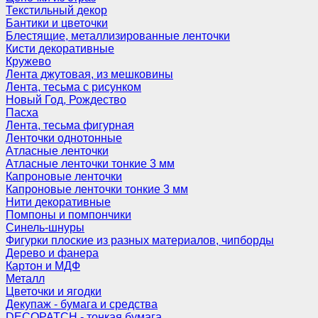
Текстильный декор
Бантики и цветочки
Блестящие, металлизированные ленточки
Кисти декоративные
Кружево
Лента джутовая, из мешковины
Лента, тесьма с рисунком
Новый Год, Рождество
Пасха
Лента, тесьма фигурная
Ленточки однотонные
Атласные ленточки
Атласные ленточки тонкие 3 мм
Капроновые ленточки
Капроновые ленточки тонкие 3 мм
Нити декоративные
Помпоны и помпончики
Синель-шнуры
Фигурки плоские из разных материалов, чипборды
Дерево и фанера
Картон и МДФ
Металл
Цветочки и ягодки
Декупаж - бумага и средства
DECOPATCH - тонкая бумага