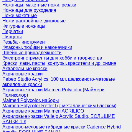
Ножницы, макетные ножи, резаки
Ножницы для рукоделия
Ножи макетные
Ножи раскройные, дисковые
Фигурные ножницы
Перчатки
Пинцеты
Резьба - инструмент
Флаконы, тюбики и наконечники
Швейные принадлежности
Электроинструменты для хобби и творчества
Краски, лаки, пасты, контуры, красители и др. химия
Акварельные краски
Акриловые краски
Pebeo Studio Acrylics, 100 мл, шелковисто-матовые
акриловые краски
Акриловые краски Maimeri Polycolor (Маймери
Поликолор)
Maimeri Polycolor, наборы
Maimeri Polycolor Reflect (с металлическим блеском)
Акриловые краски Maimeri ACRILICO
Акриловые краски Vallejo Acrylic Studio, БОЛЬШИЕ
БАНКИ 1 л
Акрилово-меловые гибридные краски Cadence Hybrid