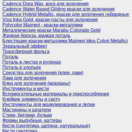
Cadence Dora Wax, воск для золочения
Cadence Water Based Gilding краски для золочения
Cadence Hybrid Metallic, краски для золочения гибридные
Viva Inka Gold, краски-пасты для золочения
Polycolor Maimeri - краски-металлики
Металлические краски Marabu Colorado Gold
Жидкая бронза, жидкая поталь
Блестящие краски-металлики Maimeri Idea Colori Metallici
Зеркальный эффект
Трансферная фольга
Поталь
Поталь в листах и рулонах
Поталь в хлопьях
Средства для золочения (клеи, лаки)
Лаки для золочения
Клеи для золочения (морданы)
Инструменты и кисти
Вспомогательные материалы и приспособления
Клейкие элементы и скотч
Инструменты для моделирования и лепки
Мастихины и шпатели
Стеки, биговки, бульки
Формы вырубные, каттеры
Кисти (синтетика, щетина, натуральные)
Кисти синтетика