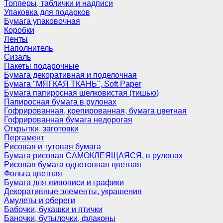
Топперы, таблички и надписи
Упаковка для подарков
Бумага упаковочная
Коробки
Ленты
Наполнитель
Сизаль
Пакеты подарочные
Бумага декоративная и поделочная
Бумага "МЯГКАЯ ТКАНЬ", Soft Paper
Бумага папиросная шелковистая (тишью)
Папиросная бумага в рулонах
Гофрированная, крепированная, бумага цветная
Гофрированная бумага недорогая
Открытки, заготовки
Пергамент
Рисовая и тутовая бумага
Бумага рисовая САМОКЛЕЯЩАЯСЯ, в рулонах
Рисовая бумага однотонная цветная
Фольга цветная
Бумага для живописи и графики
Декоративные элементы, украшения
Амулеты и обереги
Бабочки, букашки и птички
Баночки, бутылочки, флаконы