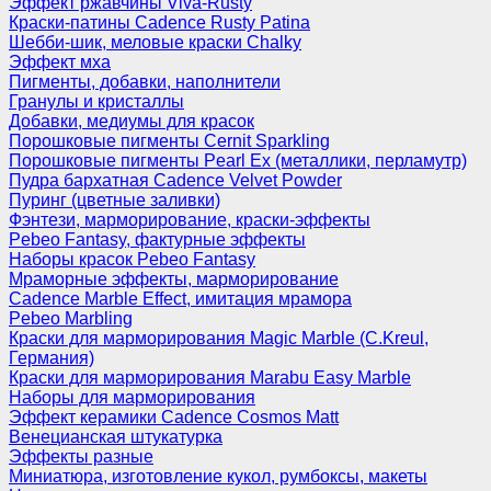
Эффект ржавчины Viva-Rusty
Краски-патины Cadence Rusty Patina
Шебби-шик, меловые краски Chalky
Эффект мха
Пигменты, добавки, наполнители
Гранулы и кристаллы
Добавки, медиумы для красок
Порошковые пигменты Cernit Sparkling
Порошковые пигменты Pearl Ex (металлики, перламутр)
Пудра бархатная Cadence Velvet Powder
Пуринг (цветные заливки)
Фэнтези, марморирование, краски-эффекты
Pebeo Fantasy, фактурные эффекты
Наборы красок Pebeo Fantasy
Мраморные эффекты, марморирование
Cadence Marble Effect, имитация мрамора
Pebeo Marbling
Краски для марморирования Magic Marble (C.Kreul,
Германия)
Краски для марморирования Marabu Easy Marble
Наборы для марморирования
Эффект керамики Cadence Cosmos Matt
Венецианская штукатурка
Эффекты разные
Миниатюра, изготовление кукол, румбоксы, макеты