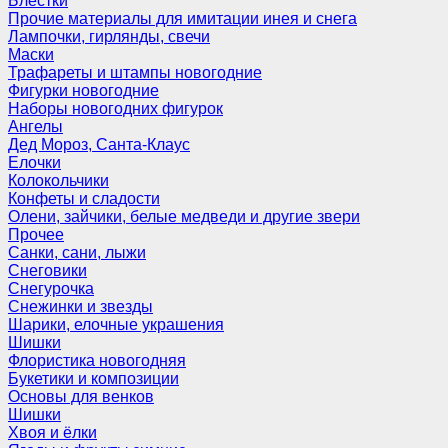
Блёстки
Прочие материалы для имитации инея и снега
Лампочки, гирлянды, свечи
Маски
Трафареты и штампы новогодние
Фигурки новогодние
Наборы новогодних фигурок
Ангелы
Дед Мороз, Санта-Клаус
Елочки
Колокольчики
Конфеты и сладости
Олени, зайчики, белые медведи и другие звери
Прочее
Санки, сани, лыжи
Снеговики
Снегурочка
Снежинки и звезды
Шарики, елочные украшения
Шишки
Флористика новогодняя
Букетики и композиции
Основы для венков
Шишки
Хвоя и ёлки