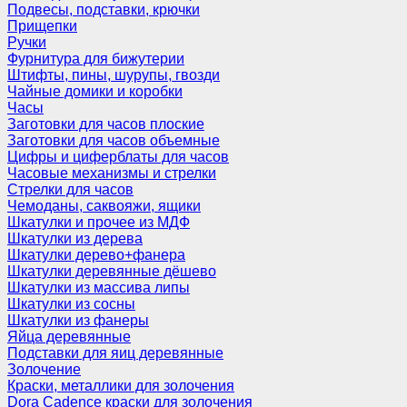
Подвесы, подставки, крючки
Прищепки
Ручки
Фурнитура для бижутерии
Штифты, пины, шурупы, гвозди
Чайные домики и коробки
Часы
Заготовки для часов плоские
Заготовки для часов объемные
Цифры и циферблаты для часов
Часовые механизмы и стрелки
Стрелки для часов
Чемоданы, саквояжи, ящики
Шкатулки и прочее из МДФ
Шкатулки из дерева
Шкатулки дерево+фанера
Шкатулки деревянные дёшево
Шкатулки из массива липы
Шкатулки из сосны
Шкатулки из фанеры
Яйца деревянные
Подставки для яиц деревянные
Золочение
Краски, металлики для золочения
Dora Cadence краски для золочения