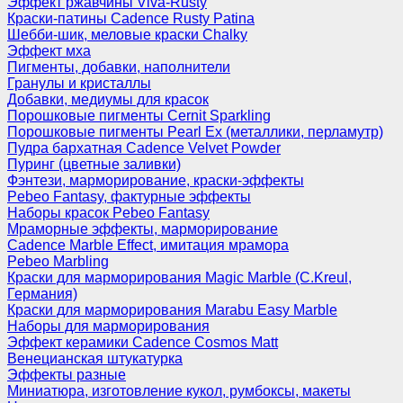
Эффект ржавчины Viva-Rusty
Краски-патины Cadence Rusty Patina
Шебби-шик, меловые краски Chalky
Эффект мха
Пигменты, добавки, наполнители
Гранулы и кристаллы
Добавки, медиумы для красок
Порошковые пигменты Cernit Sparkling
Порошковые пигменты Pearl Ex (металлики, перламутр)
Пудра бархатная Cadence Velvet Powder
Пуринг (цветные заливки)
Фэнтези, марморирование, краски-эффекты
Pebeo Fantasy, фактурные эффекты
Наборы красок Pebeo Fantasy
Мраморные эффекты, марморирование
Cadence Marble Effect, имитация мрамора
Pebeo Marbling
Краски для марморирования Magic Marble (C.Kreul,
Германия)
Краски для марморирования Marabu Easy Marble
Наборы для марморирования
Эффект керамики Cadence Cosmos Matt
Венецианская штукатурка
Эффекты разные
Миниатюра, изготовление кукол, румбоксы, макеты