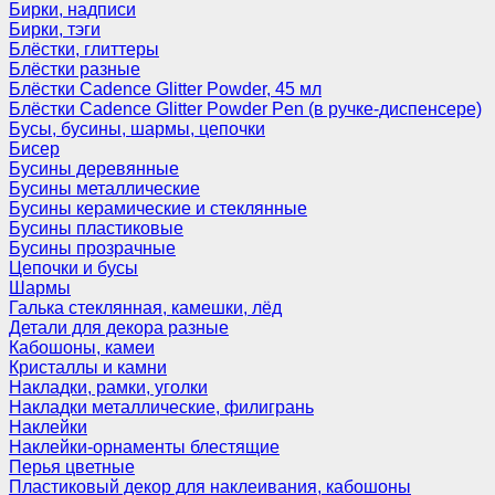
Бирки, надписи
Бирки, тэги
Блёстки, глиттеры
Блёстки разные
Блёстки Cadence Glitter Powder, 45 мл
Блёстки Cadence Glitter Powder Pen (в ручке-диспенсере)
Бусы, бусины, шармы, цепочки
Бисер
Бусины деревянные
Бусины металлические
Бусины керамические и стеклянные
Бусины пластиковые
Бусины прозрачные
Цепочки и бусы
Шармы
Галька стеклянная, камешки, лёд
Детали для декора разные
Кабошоны, камеи
Кристаллы и камни
Накладки, рамки, уголки
Накладки металлические, филигрань
Наклейки
Наклейки-орнаменты блестящие
Перья цветные
Пластиковый декор для наклеивания, кабошоны