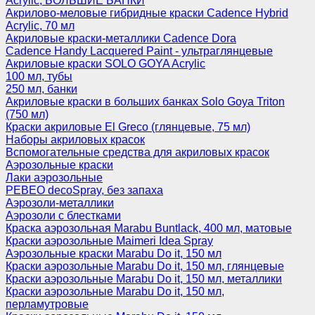
Acrylic, БОЛЬШИЕ БАНКИ
Акрилово-меловые гибридные краски Cadence Hybrid
Acrylic, 70 мл
Акриловые краски-металлики Cadence Dora
Cadence Handy Lacquered Paint - ультраглянцевые
Акриловые краски SOLO GOYA Acrylic
100 мл, тубы
250 мл, банки
Акриловые краски в больших банках Solo Goya Triton
(750 мл)
Краски акриловые El Greco (глянцевые, 75 мл)
Наборы акриловых красок
Вспомогательные средства для акриловых красок
Аэрозольные краски
Лаки аэрозольные
PEBEO decoSpray, без запаха
Аэрозоли-металлики
Аэрозоли с блестками
Краска аэрозольная Marabu Buntlack, 400 мл, матовые
Краски аэрозольные Maimeri Idea Spray
Аэрозольные краски Marabu Do it, 150 мл
Краски аэрозольные Marabu Do it, 150 мл, глянцевые
Краски аэрозольные Marabu Do it, 150 мл, металлики
Краски аэрозольные Marabu Do it, 150 мл,
перламутровые