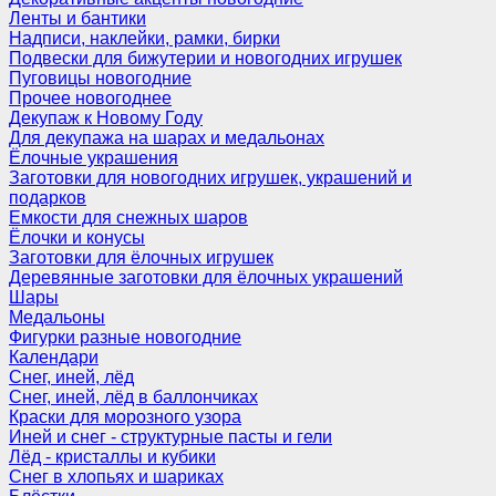
Ленты и бантики
Надписи, наклейки, рамки, бирки
Подвески для бижутерии и новогодних игрушек
Пуговицы новогодние
Прочее новогоднее
Декупаж к Новому Году
Для декупажа на шарах и медальонах
Ёлочные украшения
Заготовки для новогодних игрушек, украшений и
подарков
Емкости для снежных шаров
Ёлочки и конусы
Заготовки для ёлочных игрушек
Деревянные заготовки для ёлочных украшений
Шары
Медальоны
Фигурки разные новогодние
Календари
Снег, иней, лёд
Снег, иней, лёд в баллончиках
Краски для морозного узора
Иней и снег - структурные пасты и гели
Лёд - кристаллы и кубики
Снег в хлопьях и шариках