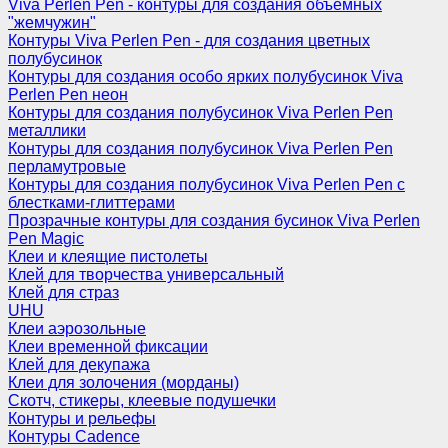
Viva Perlen Pen - контуры для создания объемных
"жемчужин"
Контуры Viva Perlen Pen - для создания цветных
полубусинок
Контуры для создания особо ярких полубусинок Viva
Perlen Pen неон
Контуры для создания полубусинок Viva Perlen Pen
металлики
Контуры для создания полубусинок Viva Perlen Pen
перламутровые
Контуры для создания полубусинок Viva Perlen Pen с
блестками-глиттерами
Прозрачные контуры для создания бусинок Viva Perlen
Pen Magic
Клеи и клеящие пистолеты
Клей для творчества универсальный
Клей для страз
UHU
Клеи аэрозольные
Клеи временной фиксации
Клей для декупажа
Клеи для золочения (морданы)
Скотч, стикеры, клеевые подушечки
Контуры и рельефы
Контуры Cadence