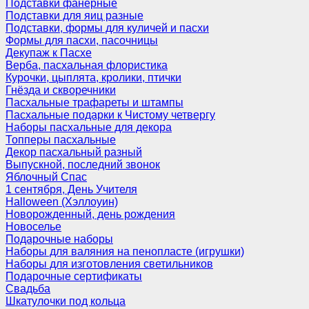
Подставки фанерные
Подставки для яиц разные
Подставки, формы для куличей и пасхи
Формы для пасхи, пасочницы
Декупаж к Пасхе
Верба, пасхальная флористика
Курочки, цыплята, кролики, птички
Гнёзда и скворечники
Пасхальные трафареты и штампы
Пасхальные подарки к Чистому четвергу
Наборы пасхальные для декора
Топперы пасхальные
Декор пасхальный разный
Выпускной, последний звонок
Яблочный Спас
1 сентября, День Учителя
Halloween (Хэллоуин)
Новорожденный, день рождения
Новоселье
Подарочные наборы
Наборы для валяния на пенопласте (игрушки)
Наборы для изготовления светильников
Подарочные сертификаты
Свадьба
Шкатулочки под кольца