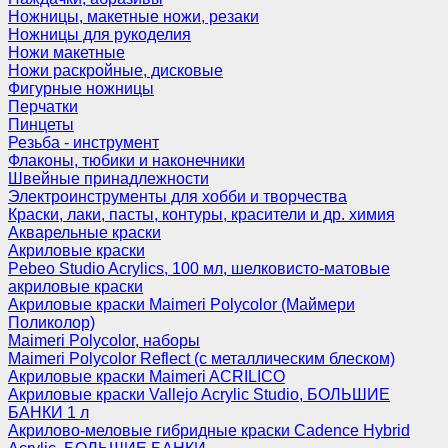
Ножницы, макетные ножи, резаки
Ножницы для рукоделия
Ножи макетные
Ножи раскройные, дисковые
Фигурные ножницы
Перчатки
Пинцеты
Резьба - инструмент
Флаконы, тюбики и наконечники
Швейные принадлежности
Электроинструменты для хобби и творчества
Краски, лаки, пасты, контуры, красители и др. химия
Акварельные краски
Акриловые краски
Pebeo Studio Acrylics, 100 мл, шелковисто-матовые
акриловые краски
Акриловые краски Maimeri Polycolor (Маймери
Поликолор)
Maimeri Polycolor, наборы
Maimeri Polycolor Reflect (с металлическим блеском)
Акриловые краски Maimeri ACRILICO
Акриловые краски Vallejo Acrylic Studio, БОЛЬШИЕ
БАНКИ 1 л
Акрилово-меловые гибридные краски Cadence Hybrid