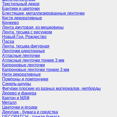
Текстильный декор
Бантики и цветочки
Блестящие, металлизированные ленточки
Кисти декоративные
Кружево
Лента джутовая, из мешковины
Лента, тесьма с рисунком
Новый Год, Рождество
Пасха
Лента, тесьма фигурная
Ленточки однотонные
Атласные ленточки
Атласные ленточки тонкие 3 мм
Капроновые ленточки
Капроновые ленточки тонкие 3 мм
Нити декоративные
Помпоны и помпончики
Синель-шнуры
Фигурки плоские из разных материалов, чипборды
Дерево и фанера
Картон и МДФ
Металл
Цветочки и ягодки
Декупаж - бумага и средства
DECOPATCH - тонкая бумага