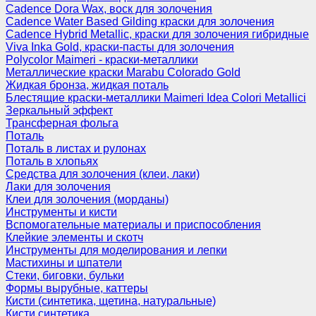
Cadence Dora Wax, воск для золочения
Cadence Water Based Gilding краски для золочения
Cadence Hybrid Metallic, краски для золочения гибридные
Viva Inka Gold, краски-пасты для золочения
Polycolor Maimeri - краски-металлики
Металлические краски Marabu Colorado Gold
Жидкая бронза, жидкая поталь
Блестящие краски-металлики Maimeri Idea Colori Metallici
Зеркальный эффект
Трансферная фольга
Поталь
Поталь в листах и рулонах
Поталь в хлопьях
Средства для золочения (клеи, лаки)
Лаки для золочения
Клеи для золочения (морданы)
Инструменты и кисти
Вспомогательные материалы и приспособления
Клейкие элементы и скотч
Инструменты для моделирования и лепки
Мастихины и шпатели
Стеки, биговки, бульки
Формы вырубные, каттеры
Кисти (синтетика, щетина, натуральные)
Кисти синтетика