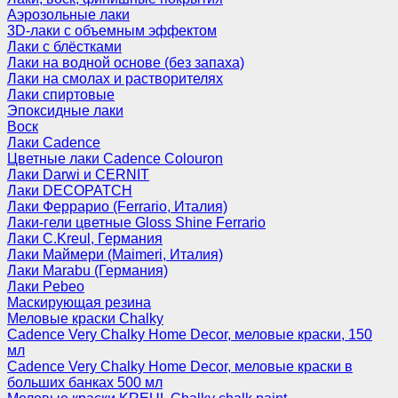
Аэрозольные лаки
3D-лаки с объемным эффектом
Лаки с блёстками
Лаки на водной основе (без запаха)
Лаки на смолах и растворителях
Лаки спиртовые
Эпоксидные лаки
Воск
Лаки Cadence
Цветные лаки Cadence Colouron
Лаки Darwi и CERNIT
Лаки DECOPATCH
Лаки Феррарио (Ferrario, Италия)
Лаки-гели цветные Gloss Shine Ferrario
Лаки C.Kreul, Германия
Лаки Маймери (Maimeri, Италия)
Лаки Marabu (Германия)
Лаки Pebeo
Маскирующая резина
Меловые краски Chalky
Cadence Very Chalky Home Decor, меловые краски, 150
мл
Cadence Very Chalky Home Decor, меловые краски в
больших банках 500 мл