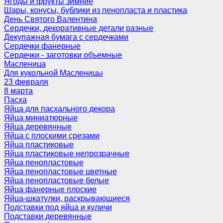
Ягоды и фрукты зимние
Шары, конусы, бублики из пенопласта и пластика
День Святого Валентина
Сердечки, декоративные детали разные
Декупажная бумага с сердечками
Сердечки фанерные
Сердечки - заготовки объемные
Масленица
Для кукольной Масленицы
23 февраля
8 марта
Пасха
Яйца для пасхального декора
Яйца миниатюрные
Яйца деревянные
Яйца с плоскими срезами
Яйца пластиковые
Яйца пластиковые непрозрачные
Яйца пенопластовые
Яйца пенопластовые цветные
Яйца пенопластовые белые
Яйца фанерные плоские
Яйца-шкатулки, раскрывающиеся
Подставки под яйца и куличи
Подставки деревянные