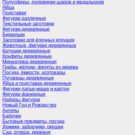
Полусферы, половинки шаров и медальонов
Яйца
Подставки
Фигурки различные
Текстильные заготовки
Фигурки деревянные
Бирюльки
Заготовки для ёлочных игрушек
Животные, фигурки деревянные
Катушки деревянные
Конфеты деревянные
Миниатюра деревянная
Грибы, жёлуди, фрукты из дерева
Посуда, ёмкости, хозтовары
Пуговицы деревянные
Яйца и подставки деревянные
Фигурки папье-маше и картон
Фигурки фанерные
Наборы фигурок
Новый Год и Рождество
Ангелы
Бабочки
Бытовые предметы, посуда
Домики, заборчики, окошки
Сад, огород, деревня