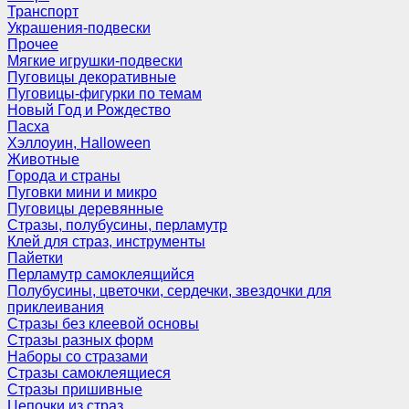
Транспорт
Украшения-подвески
Прочее
Мягкие игрушки-подвески
Пуговицы декоративные
Пуговицы-фигурки по темам
Новый Год и Рождество
Пасха
Хэллоуин, Halloween
Животные
Города и страны
Пуговки мини и микро
Пуговицы деревянные
Стразы, полубусины, перламутр
Клей для страз, инструменты
Пайетки
Перламутр самоклеящийся
Полубусины, цветочки, сердечки, звездочки для
приклеивания
Стразы без клеевой основы
Стразы разных форм
Наборы со стразами
Стразы самоклеящиеся
Стразы пришивные
Цепочки из страз