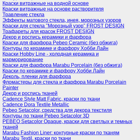
Краски витражные на водной основе
Краски витражные на основе растворителя
Травление стекла
Эффекты матового стекла, инея, морозных узоров
Краски для стекла "Морозный узор" FROST DESIGN
Трафареты для красок FROST DESIGN
Декор и роспись керамики и фарфора
Краски для фарфора Pebeo Ceramic (без обжига)
Контуры по керамике и фарфору Хобби Лайн
Краски Hobby Line - холодная керамика и
марморирование
Краски для фарфора Marabu Porcelain (без обжига)
Краски по керамике и фарфору Хобби Лайн
Деколь, пленки для фарфора
Фломастеры для стекла и фарфора Marabu Porcelain
Painter
Декор и роспись тканей
Cadence Style Matt Fabric, краски по ткани
Cadence Dora Textile Metallic
Pebeo Setacolor, средства для декора текстиля
Контуры по ткани Pebeo Setacolor 3D
PEBEO Setacolor Opaque, краски для светлых и темных
тканей
Marabu Fashion Liner: контурные краски по тканям
Marabu Textil, краски по ткани