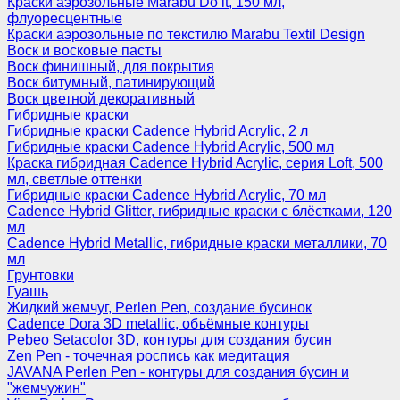
Краски аэрозольные Marabu Do it, 150 мл,
флуоресцентные
Краски аэрозольные по текстилю Marabu Textil Design
Воск и восковые пасты
Воск финишный, для покрытия
Воск битумный, патинирующий
Воск цветной декоративный
Гибридные краски
Гибридные краски Cadence Hybrid Acrylic, 2 л
Гибридные краски Cadence Hybrid Acrylic, 500 мл
Краска гибридная Cadence Hybrid Acrylic, серия Loft, 500
мл, светлые оттенки
Гибридные краски Cadence Hybrid Acrylic, 70 мл
Cadence Hybrid Glitter, гибридные краски с блёстками, 120
мл
Cadence Hybrid Metallic, гибридные краски металлики, 70
мл
Грунтовки
Гуашь
Жидкий жемчуг, Perlen Pen, создание бусинок
Cadence Dora 3D metallic, объёмные контуры
Pebeo Setacolor 3D, контуры для создания бусин
Zen Pen - точечная роспись как медитация
JAVANA Perlen Pen - контуры для создания бусин и
"жемчужин"