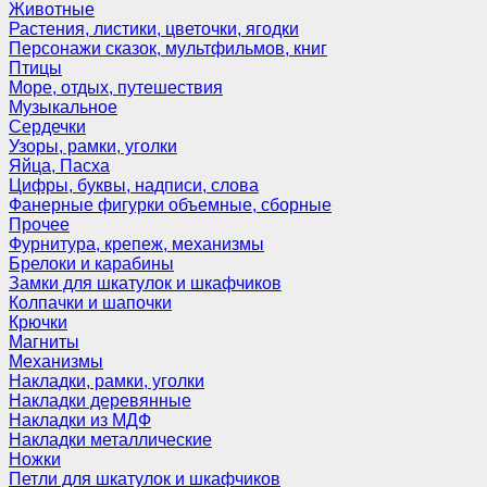
Животные
Растения, листики, цветочки, ягодки
Персонажи сказок, мультфильмов, книг
Птицы
Море, отдых, путешествия
Музыкальное
Сердечки
Узоры, рамки, уголки
Яйца, Пасха
Цифры, буквы, надписи, слова
Фанерные фигурки объемные, сборные
Прочее
Фурнитура, крепеж, механизмы
Брелоки и карабины
Замки для шкатулок и шкафчиков
Колпачки и шапочки
Крючки
Магниты
Механизмы
Накладки, рамки, уголки
Накладки деревянные
Накладки из МДФ
Накладки металлические
Ножки
Петли для шкатулок и шкафчиков