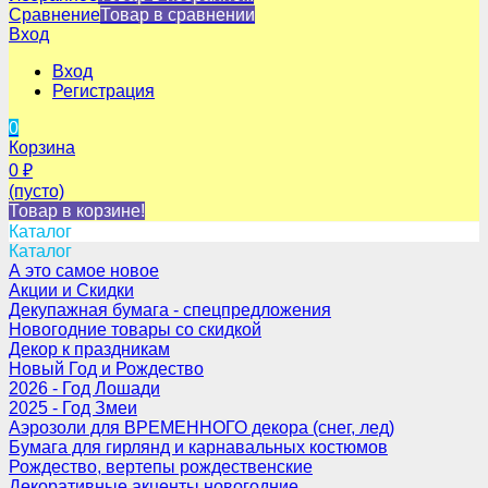
Сравнение
Товар в сравнении
Вход
Вход
Регистрация
0
Корзина
0
₽
(пусто)
Товар в корзине!
Каталог
Каталог
А это самое новое
Акции и Скидки
Декупажная бумага - спецпредложения
Новогодние товары со скидкой
Декор к праздникам
Новый Год и Рождество
2026 - Год Лошади
2025 - Год Змеи
Аэрозоли для ВРЕМЕННОГО декора (снег, лед)
Бумага для гирлянд и карнавальных костюмов
Рождество, вертепы рождественские
Декоративные акценты новогодние