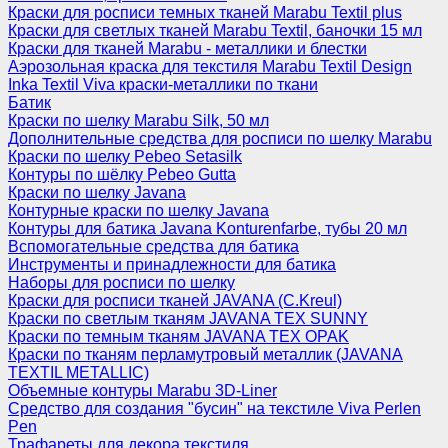
Краски для росписи темных тканей Marabu Textil plus
Краски для светлых тканей Marabu Textil, баночки 15 мл
Краски для тканей Marabu - металлики и блестки
Аэрозольная краска для текстиля Marabu Textil Design
Inka Textil Viva краски-металлики по ткани
Батик
Краски по шелку Marabu Silk, 50 мл
Дополнительные средства для росписи по шелку Marabu
Краски по шелку Pebeo Setasilk
Контуры по шёлку Pebeo Gutta
Краски по шелку Javana
Контурные краски по шелку Javana
Контуры для батика Javana Konturenfarbe, тубы 20 мл
Вспомогательные средства для батика
Инструменты и принадлежности для батика
Наборы для росписи по шелку
Краски для росписи тканей JAVANA (C.Kreul)
Краски по светлым тканям JAVANA TEX SUNNY
Краски по темным тканям JAVANA TEX OPAK
Краски по тканям перламутровый металлик (JAVANA
TEXTIL METALLIC)
Объемные контуры Marabu 3D-Liner
Средство для создания "бусин" на текстиле Viva Perlen
Pen
Трафареты для декора текстиля