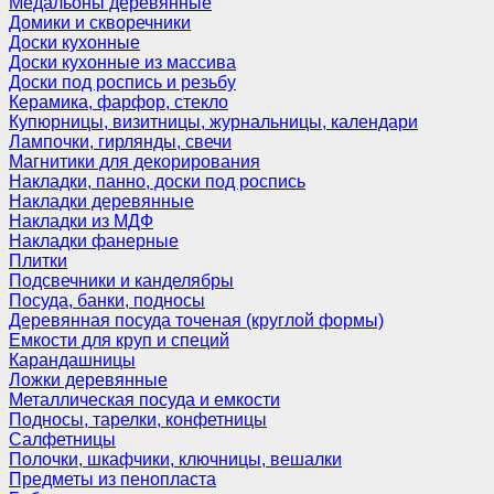
Медальоны деревянные
Домики и скворечники
Доски кухонные
Доски кухонные из массива
Доски под роспись и резьбу
Керамика, фарфор, стекло
Купюрницы, визитницы, журнальницы, календари
Лампочки, гирлянды, свечи
Магнитики для декорирования
Накладки, панно, доски под роспись
Накладки деревянные
Накладки из МДФ
Накладки фанерные
Плитки
Подсвечники и канделябры
Посуда, банки, подносы
Деревянная посуда точеная (круглой формы)
Емкости для круп и специй
Карандашницы
Ложки деревянные
Металлическая посуда и емкости
Подносы, тарелки, конфетницы
Салфетницы
Полочки, шкафчики, ключницы, вешалки
Предметы из пенопласта