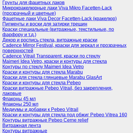
Грунты для фацетных лаков
Микрокракелюрные лаки Viva Mikro Facetten-Lack
(прозрачный и цветные)
Фацетные лаки Viva Decor Facetten-Lack (кракелюр)
Пигменты и воски для затирки трещин
Краски специальные (витражные, текстильные, по
фарфору и т.д.)
Декор и роспись стекла, витражные краски
Cadence Mirror Festival, краски для зеркал и прозрачных
поверхностей
Cadence Vitrail Transparent, краски по стеклу
Maimeri Idea Vetro, краски и контуры для стекла
Контуры по стеклу Maimeri Idea Vetro
Краски и контуры для стекла Marabu
Краски для стекла глянцевые Marabu GlasArt
Краски и контуры для стекла Pebeo
Краски витражные Pebeo Vitrail, без закрепления,
лаковые
Флаконы 45 мл
Флаконы 250 мл
Медиумы и добавки к Pebeo Vitrail
Краски и контуры для стекла под обжиг Pebeo Vitrea 160
Контуры витражные Pebeo Cerne relief
Витражная лента
Контуры витражные