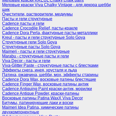
Меловые краски KREUL Chalky chalk paint
Меловые краски Viva Chalky Vintage - для декора шебби
шик
Очистители, растворители, медиумы
Пасты и гели структурные
Cadence пасты и гели
Cadence Crocodile Relief, пасты-кракле
Cadence Dora Perla, фактурные пасты-металлики
Kreul - пасты и гели структурные Solo Goya
Структурные гели Solo Goya
Структурные пасты Solo Goya
Maimeri - пасты и гели структурные
Marabu - структурные пасты и гели
Viva Decor - пасты и гели
Viva-Glitter Paste - структурные пасты с блестками
Эффекты снега, инея, хрусталя и льда
Патина, ржавчина, шебби, мох, эффекты старины
Cadence Dora Wax, восковые патины блестящие
Cadence Finger Wax, восковые патины антик
Сadence Antiquing Paint краски-антик, морилки
Cadence Antique Powder, краски-патины
Восковые патины Patina WaxX Viva Decor
Битумы, патинирующие лаки и воски
Maimeri Idea Patina, химические патины
двухкомпонентные