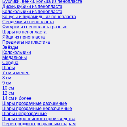
Бублики, венки, кольца из пенопласта
Диски, кубики из пенопласта
Колокольчики из пенопласта
Конусы и пирамиды из пенопласта
Сердечки из пенопласта
Фигурки из пенопласта разные
Шары из пенопласта
Яйца из пенопласта
Предметы из пластика
Звёзды
Колокольчики
Медальоны
Сердца
Шары
7 см и менее
8 см
9 см
10 см
12 см
14 см и более
Шары прозрачные разъемные
Шары прозрачные неразъемные
Шары непрозрачные
Шары европейского производства
Перегородки к прозрачным шарам