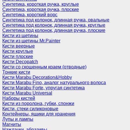
Синтетика, короткая ручка, круглые
Синтетика, короткая ручка, плоские
Синтетика, короткий ворс
Синтетика под колонок, длинная ручка, овальные
Синтетика под колонок, длинная ручка, круглые
Синтетика под колонок, длинная ручка, плоские
Кисти из щетины
Кисти из щетины Mr.Painter
Кисти веерные
Кисти круглые
Кисти плоские
Кисти Decopatch
Кисти со скошенным краем (отводные)
Тонкие кисти
Кисти Marabu Decoration&Hobby
Кисти Marabu Fino, аналог натурального волоса
Кисти Marabu Forte, упругая синтетика
Кисти Marabu Universal
Наборы кистей
Кисти из поролона, губки, спонжи
Кисти, стеки силиконовые
Контейнеры, ящики для хранения
Лупы и лампы
Магниты
Наждачки, абразивы