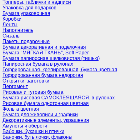
Топперы, таблички и надписи
Упаковка для подарков
Бумага упаковочная
Коробки
Ленты
Наполнитель
Сизаль
Пакеты подарочные
Бумага декоративная и поделочная
Бумага "МЯГКАЯ ТКАНЬ", Soft Paper
Бумага папиросная шелковистая (тишью)
Папиросная бумага в рулонах
Гофрированная, крепированная, бумага цветная
Гофрированная бумага недорогая
Открытки, заготовки
Пергамент
Рисовая и тутовая бумага
Бумага рисовая САМОКЛЕЯЩАЯСЯ, в рулонах
Рисовая бумага однотонная цветная
Фольга цветная
Бумага для живописи и графики
Декоративные элементы, украшения
Амулеты и обереги
Бабочки, букашки и птички
Баночки, бутылочки, флаконы