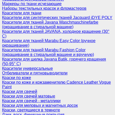
Маркеры по ткани исчезающие
Наборы текстильных красок и фломастеров
Красители для ткани
Красители для синтетических тканей Jacquard iDYE POLY
Красители для тканей Javana Waschmaschinefarbe
(окрашивание в стиральной машине)
Красители для тканей JAVANA, холодное крашение (30°
С)
Красители для тканей Marabu Easy Color (ручное
окрашивание)
Красители для тканей Marabu Fashion Color
(окрашивание в стиральной машине и вручную)
Красители для шелка Javana Batik, горячего крашения
(50-95° С)
Красители универсальные
Отбеливатели и пятновыводители
Краски по коже
Краски по коже и кожзаменителю Cadence Leather Vogue
Paint
Краски для свечей
Краски для свечей матовые
Краски для свечей - металлики
Краски для меловых и магнитных досок
Краски, светящиеся в темноте
Лаки, воск, финишные покрытия