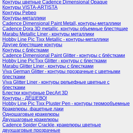
Контуры цветные Cadence Dimensional Opaque
Контуры VISTA-ARTISTA
Контуры Pebeo
Контуры-металлики
Cadence Dimensional Paint Metall, контуры-металлики
Cadence Dora 3D metallic, контуры объемные блестящие
Marabu Metallic Liner - контуры металлики
Hobby Line Pic Tixx Metallic - контуры-металлики
Другие блестящие контуры
Контуры с блёстками
Cadence Dimensional Paint Glitter - контуры с блёстками
Hobby Line PicTixx Glitter - контуры с блестками
Marabu Glitter Liner - контуры с блестками
Viva German Glitter - контуры прозрачные с цветными
блестками
Viva Glitter Liner - контуры рельефные цветные с
блестками
Блестки контурные DecArt 3D
Контуры - ДЁШЕВО!
Hobby Line Pic Tixx Pluster Pen - контуры термообъемные
Кракелюры, фацетные лаки
Одношаговые кракелюры
Двухшаговые кракелюры
Cadence Spider Crackle, кракелюры цветные
двухшаговые прозрачные