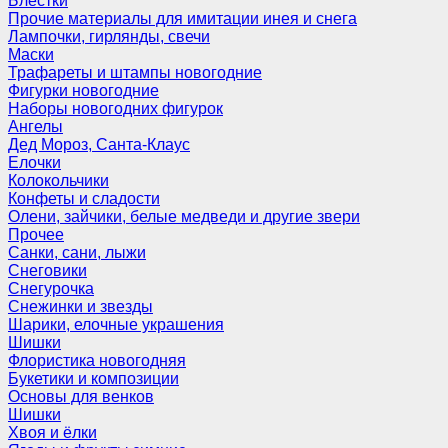
Блёстки
Прочие материалы для имитации инея и снега
Лампочки, гирлянды, свечи
Маски
Трафареты и штампы новогодние
Фигурки новогодние
Наборы новогодних фигурок
Ангелы
Дед Мороз, Санта-Клаус
Елочки
Колокольчики
Конфеты и сладости
Олени, зайчики, белые медведи и другие звери
Прочее
Санки, сани, лыжи
Снеговики
Снегурочка
Снежинки и звезды
Шарики, елочные украшения
Шишки
Флористика новогодняя
Букетики и композиции
Основы для венков
Шишки
Хвоя и ёлки