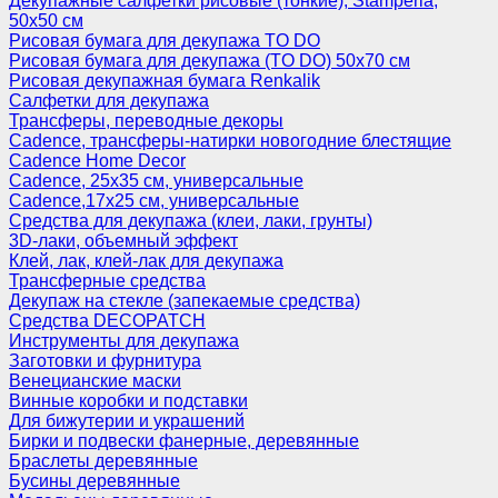
Декупажные салфетки рисовые (тонкие), Stamperia,
50х50 см
Рисовая бумага для декупажа TO DO
Рисовая бумага для декупажа (TO DO) 50х70 см
Рисовая декупажная бумага Renkalik
Салфетки для декупажа
Трансферы, переводные декоры
Cadence, трансферы-натирки новогодние блестящие
Cadence Home Decor
Cadence, 25х35 см, универсальные
Cadence,17х25 см, универсальные
Средства для декупажа (клеи, лаки, грунты)
3D-лаки, объемный эффект
Клей, лак, клей-лак для декупажа
Трансферные средства
Декупаж на стекле (запекаемые средства)
Средства DECOPATCH
Инструменты для декупажа
Заготовки и фурнитура
Венецианские маски
Винные коробки и подставки
Для бижутерии и украшений
Бирки и подвески фанерные, деревянные
Браслеты деревянные
Бусины деревянные