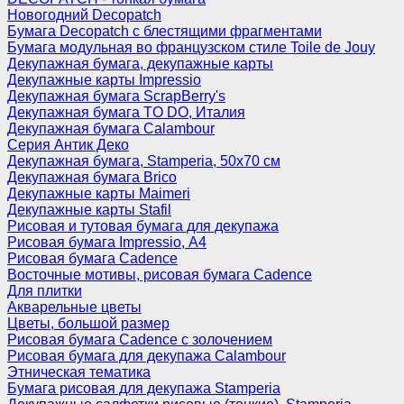
Новогодний Decopatch
Бумага Decopatch с блестящими фрагментами
Бумага модульная во французском стиле Toile de Jouy
Декупажная бумага, декупажные карты
Декупажные карты Impressio
Декупажная бумага ScrapBerry's
Декупажная бумага TO DO, Италия
Декупажная бумага Calambour
Серия Антик Деко
Декупажная бумага, Stamperia, 50х70 см
Декупажная бумага Brico
Декупажные карты Maimeri
Декупажные карты Stafil
Рисовая и тутовая бумага для декупажа
Рисовая бумага Impressio, А4
Рисовая бумага Cadence
Восточные мотивы, рисовая бумага Cadence
Для плитки
Акварельные цветы
Цветы, большой размер
Рисовая бумага Cadence c золочением
Рисовая бумага для декупажа Calambour
Этническая тематика
Бумага рисовая для декупажа Stamperia