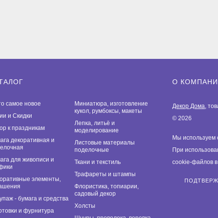
ТАЛОГ
О КОМПАН
то самое новое
Миниатюра, изготовление
Декор Дома
, то
кукол, румбоксы, макеты
ии и Скидки
© 2026
Лепка, литьё и
ор к праздникам
моделирование
Мы используем 
ага декоративная и
Листовые материалы
елочная
поделочные
При использова
ага для живописи и
Ткани и текстиль
cookie-файлов 
фики
Трафареты и штампы
оративные элементы,
ПОДТВЕР
ашения
Флористика, топиарии,
садовый декор
упаж - бумага и средства
Холсты
отовки и фурнитура