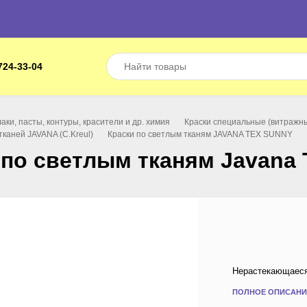
724-33-04
лаки, пасты, контуры, красители и др. химия
Краски специальные (витражные
тканей JAVANA (C.Kreul)
Краски по светлым тканям JAVANA TEX SUNNY
 по светлым тканям Javana
Нерастекающаеся 
ПОЛНОЕ ОПИСАНИ