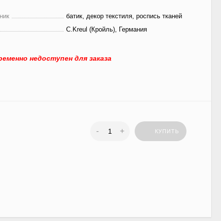
ник
батик, декор текстиля, роспись тканей
C.Kreul (Кройль), Германия
еменно недоступен для заказа
-
+
КУПИТЬ