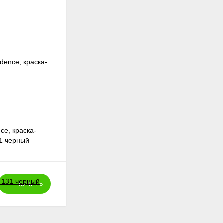
nce, краска-
Кисть синтетическая плоская,
31 черный
скошенный край, отводная № 18
425
₽
КУПИТЬ
КУПИТЬ