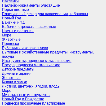
Наклейки
Наклейки-орнаменты блестящие
Перья цветные
Пластиковый декор для наклеивания, кабошоны
Новый Год
Бантики и т.д.
Бабочки, стрекозы, насекомые
Цветы и растения
Море
Животные
Подвески
Бубенчики и колокольчики
Бытовые и хозяйственные предметы, инструменты,
посуда
Инструменты, подвески металлические
Посуда, подвески металлические
Детские предметы
Домики и здания
Животные
Ключи и замки
Листики, цветочки, ягодки, плоды
Море
Музыкальные инструменты
Новый Год и Рождество
Подвески прозрачные пластиковые