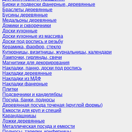
Бирки и подвески фанерные, деревянные
Браслеты деревянные
Бусины деревянные
Медальоны деревянные
Домики и скворечники
Доски кухонные
Доски кухонные из массива
Доски под роспись и резьбу
Керамика, фарфор, стекло
Купюрницы, визитницы, журнальницы, календари
Лампочки, гирлянды, свечи
Магнитики для декорирования
Накладки, панно, доски под роспись
Накладки деревянные
Накладки из МДФ
Накладки фанерные
Плитки
Подсвечники и канделябры
Посуда, банки, подносы
Деревянная посуда точеная (круглой формы)
Емкости для круп и специй
Карандашницы
Ложки деревянные
Металлическая посуда и емкости
Подносы, тарелки, конфетницы