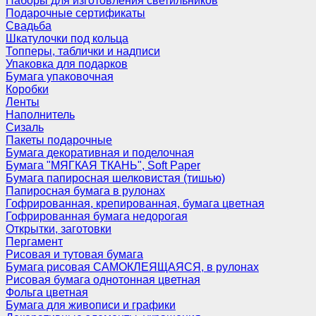
Наборы для изготовления светильников
Подарочные сертификаты
Свадьба
Шкатулочки под кольца
Топперы, таблички и надписи
Упаковка для подарков
Бумага упаковочная
Коробки
Ленты
Наполнитель
Сизаль
Пакеты подарочные
Бумага декоративная и поделочная
Бумага "МЯГКАЯ ТКАНЬ", Soft Paper
Бумага папиросная шелковистая (тишью)
Папиросная бумага в рулонах
Гофрированная, крепированная, бумага цветная
Гофрированная бумага недорогая
Открытки, заготовки
Пергамент
Рисовая и тутовая бумага
Бумага рисовая САМОКЛЕЯЩАЯСЯ, в рулонах
Рисовая бумага однотонная цветная
Фольга цветная
Бумага для живописи и графики