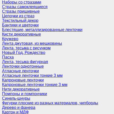
Наборы со стразами
Стразы самоклеящиеся
Стразы пришивные
Цепочки из страз
Текстильный декор
Бантики и цветочки
Блестящие, металлизированные ленточки
Кисти декоративные
Кружево
Лента джутовая, из мешковины
Лента, тесьма с рисунком
Новый Год, Рождество
Пасха
Лента, тесьма фигурная
Ленточки однотонные
Атласные ленточки
Атласные ленточки тонкие 3 мм
Капроновые ленточки
Капроновые ленточки тонкие 3 мм
Нити декоративные
Помпоны и помпончики
Синель-шнуры
Фигурки плоские из разных материалов, чипборды
Дерево и фанера
Картон и МДФ