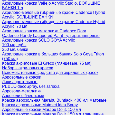
Акриловые краски Vallejo Acrylic Studio, БОЛЬШИЕ
БАНКИ 1 л
Акрилово-меловые гибридные краски Cadence Hybrid
Acrylic, БОЛЬШИЕ БАНКИ
Акрилово-меловые гибридные краски Cadence Hybrid
Acrylic, 70 мл
Акриловые краски-металлики Cadence Dora
Cadence Handy Lacquered Paint - ультраглянцевые
Акриловые краски SOLO GOYA Acrylic
100 мл, тубы
250 мл, банки
Акриловые краски в больших банках Solo Goya Triton
(750 мл)
Краски акриловые El Greco (глянцевые, 75 мл)
Наборы акриловых красок
Вспомогательные средства для акриловых красок
Аэрозольные краски
Лаки аэрозольные
PEBEO decoSpray, без запаха
Аэрозоли-металлики
Аэрозоли с блестками
Краска аэрозольная Marabu Buntlack, 400 мл, матовые
Краски аэрозольные Maimeri Idea Spray
Аэрозольные краски Marabu Do it, 150 мл
Краски аэрозольные Marabu Do it, 150 мл, глянцевые