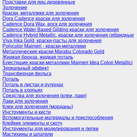
Подставки для яиц деревянные
Золочение
Краски, металлики для золочения
Dora Cadence краски для золочения
Cadence Dora Wax, воск для золочения
Cadence Water Based Gilding краски для золочения
Cadence Hybrid Metallic, краски для золочения гибридные
Viva Inka Gold, краски-пасты для золочения
Polycolor Maimeri - краски-металлики
Металлические краски Marabu Colorado Gold
Жидкая бронза, жидкая поталь
Блестящие краски-металлики Maimeri Idea Colori Metallici
Зеркальный эффект
Трансферная фольга
Поталь
Поталь в листах и рулонах
Поталь в хлопьях
Средства для золочения (клеи, лаки)
Лаки для золочения
Клеи для золочения (морданы)
Инструменты и кисти
Вспомогательные материалы и приспособления
Клейкие элементы и скотч
Инструменты для моделирования и лепки
Мастихины и шпатели