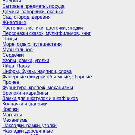
Бабочки
Бытовые предметы, посуда
Домики, заборчики, окошки
Сад, огород, деревня
Животные
Растения, листики, цветочки, ягодки
Персонажи сказок, мультфильмов, книг
Птицы
Море, отдых, путешествия
Музыкальное
Сердечки
Узоры, рамки, уголки
Яйца, Пасха
Цифры, буквы, надписи, слова
Фанерные фигурки объемные, сборные
Прочее
Фурнитура, крепеж, механизмы
Брелоки и карабины
Замки для шкатулок и шкафчиков
Колпачки и шапочки
Крючки
Магниты
Механизмы
Накладки, рамки, уголки
Накладки деревянные