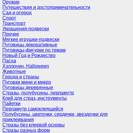
Оружие
Путешествия и достопримечательности
Сад и огород
Спорт
Транспорт
Украшения-подвески
Прочее
Мягкие игрушки-подвески
Пуговицы декоративные
Пуговицы-фигурки по темам
Новый Год и Рождество
Пасха
Хэллоуин, Halloween
Животные
Города и страны
Пуговки мини и микро
Пуговицы деревянные
Стразы, полубусины, перламутр
Клей для страз, инструменты
Пайетки
Перламутр самоклеящийся
Полубусины, цветочки, сердечки, звездочки для
приклеивания
Стразы без клеевой основы
Стразы разных форм