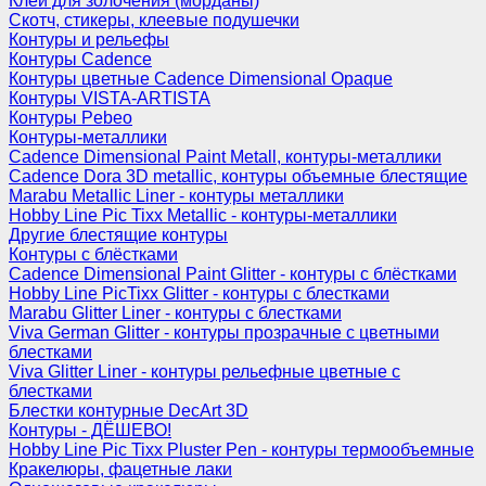
Клеи для золочения (морданы)
Скотч, стикеры, клеевые подушечки
Контуры и рельефы
Контуры Cadence
Контуры цветные Cadence Dimensional Opaque
Контуры VISTA-ARTISTA
Контуры Pebeo
Контуры-металлики
Cadence Dimensional Paint Metall, контуры-металлики
Cadence Dora 3D metallic, контуры объемные блестящие
Marabu Metallic Liner - контуры металлики
Hobby Line Pic Tixx Metallic - контуры-металлики
Другие блестящие контуры
Контуры с блёстками
Cadence Dimensional Paint Glitter - контуры с блёстками
Hobby Line PicTixx Glitter - контуры с блестками
Marabu Glitter Liner - контуры с блестками
Viva German Glitter - контуры прозрачные с цветными
блестками
Viva Glitter Liner - контуры рельефные цветные с
блестками
Блестки контурные DecArt 3D
Контуры - ДЁШЕВО!
Hobby Line Pic Tixx Pluster Pen - контуры термообъемные
Кракелюры, фацетные лаки