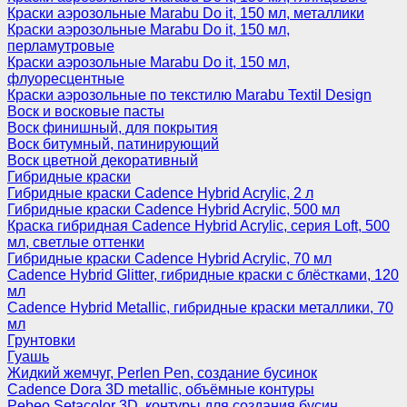
Краски аэрозольные Marabu Do it, 150 мл, металлики
Краски аэрозольные Marabu Do it, 150 мл,
перламутровые
Краски аэрозольные Marabu Do it, 150 мл,
флуоресцентные
Краски аэрозольные по текстилю Marabu Textil Design
Воск и восковые пасты
Воск финишный, для покрытия
Воск битумный, патинирующий
Воск цветной декоративный
Гибридные краски
Гибридные краски Cadence Hybrid Acrylic, 2 л
Гибридные краски Cadence Hybrid Acrylic, 500 мл
Краска гибридная Cadence Hybrid Acrylic, серия Loft, 500
мл, светлые оттенки
Гибридные краски Cadence Hybrid Acrylic, 70 мл
Cadence Hybrid Glitter, гибридные краски с блёстками, 120
мл
Cadence Hybrid Metallic, гибридные краски металлики, 70
мл
Грунтовки
Гуашь
Жидкий жемчуг, Perlen Pen, создание бусинок
Cadence Dora 3D metallic, объёмные контуры
Pebeo Setacolor 3D, контуры для создания бусин