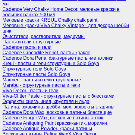
мл
Cadence Very Chalky Home Decor, меловые краски в
больших банках 500 мл
Меловые краски KREUL Chalky chalk paint
Меловые краски Viva Chalky Vintage - для декора шебби
шик
Очистители, растворители, медиумы
Пасты и гели структурные
Cadence пасты и гели
Cadence Crocodile Relief, пасты-кракле
Cadence Dora Perla, фактурные пасты-металлики
Kreul - пасты и гели структурные Solo Goya
Структурные гели Solo Goya
Структурные пасты Solo Goya
Maimeri - пасты и гели структурные
Marabu - структурные пасты и гели
Viva Decor - пасты и гели
Viva-Glitter Paste - структурные пасты с блестками
Эффекты снега, инея, хрусталя и льда
Патина, ржавчина, шебби, мох, эффекты старины
Cadence Dora Wax, восковые патины блестящие
Cadence Finger Wax, восковые патины антик
Сadence Antiquing Paint краски-антик, морилки
Cadence Antique Powder, краски-патины
Восковые патины Patina WaxX Viva Decor