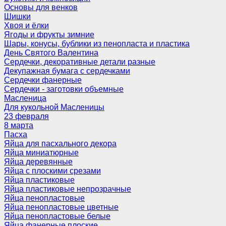
Основы для венков
Шишки
Хвоя и ёлки
Ягоды и фрукты зимние
Шары, конусы, бублики из пенопласта и пластика
День Святого Валентина
Сердечки, декоративные детали разные
Декупажная бумага с сердечками
Сердечки фанерные
Сердечки - заготовки объемные
Масленица
Для кукольной Масленицы
23 февраля
8 марта
Пасха
Яйца для пасхального декора
Яйца миниатюрные
Яйца деревянные
Яйца с плоскими срезами
Яйца пластиковые
Яйца пластиковые непрозрачные
Яйца пенопластовые
Яйца пенопластовые цветные
Яйца пенопластовые белые
Яйца фанерные плоские