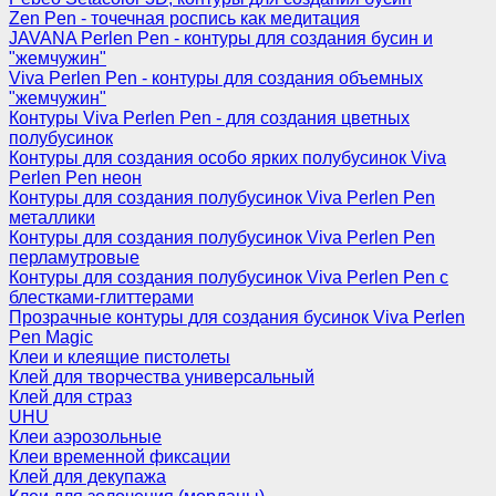
Zen Pen - точечная роспись как медитация
JAVANA Perlen Pen - контуры для создания бусин и
"жемчужин"
Viva Perlen Pen - контуры для создания объемных
"жемчужин"
Контуры Viva Perlen Pen - для создания цветных
полубусинок
Контуры для создания особо ярких полубусинок Viva
Perlen Pen неон
Контуры для создания полубусинок Viva Perlen Pen
металлики
Контуры для создания полубусинок Viva Perlen Pen
перламутровые
Контуры для создания полубусинок Viva Perlen Pen с
блестками-глиттерами
Прозрачные контуры для создания бусинок Viva Perlen
Pen Magic
Клеи и клеящие пистолеты
Клей для творчества универсальный
Клей для страз
UHU
Клеи аэрозольные
Клеи временной фиксации
Клей для декупажа