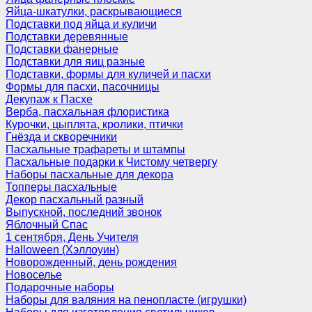
Яйца-шкатулки, раскрывающиеся
Подставки под яйца и куличи
Подставки деревянные
Подставки фанерные
Подставки для яиц разные
Подставки, формы для куличей и пасхи
Формы для пасхи, пасочницы
Декупаж к Пасхе
Верба, пасхальная флористика
Курочки, цыплята, кролики, птички
Гнёзда и скворечники
Пасхальные трафареты и штампы
Пасхальные подарки к Чистому четвергу
Наборы пасхальные для декора
Топперы пасхальные
Декор пасхальный разный
Выпускной, последний звонок
Яблочный Спас
1 сентября, День Учителя
Halloween (Хэллоуин)
Новорожденный, день рождения
Новоселье
Подарочные наборы
Наборы для валяния на пенопласте (игрушки)