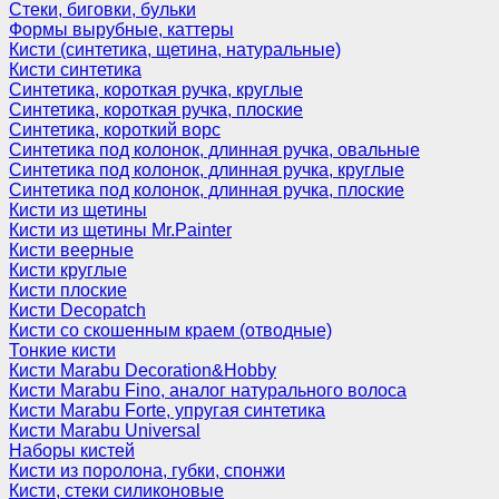
Стеки, биговки, бульки
Формы вырубные, каттеры
Кисти (синтетика, щетина, натуральные)
Кисти синтетика
Синтетика, короткая ручка, круглые
Синтетика, короткая ручка, плоские
Синтетика, короткий ворс
Синтетика под колонок, длинная ручка, овальные
Синтетика под колонок, длинная ручка, круглые
Синтетика под колонок, длинная ручка, плоские
Кисти из щетины
Кисти из щетины Mr.Painter
Кисти веерные
Кисти круглые
Кисти плоские
Кисти Decopatch
Кисти со скошенным краем (отводные)
Тонкие кисти
Кисти Marabu Decoration&Hobby
Кисти Marabu Fino, аналог натурального волоса
Кисти Marabu Forte, упругая синтетика
Кисти Marabu Universal
Наборы кистей
Кисти из поролона, губки, спонжи
Кисти, стеки силиконовые