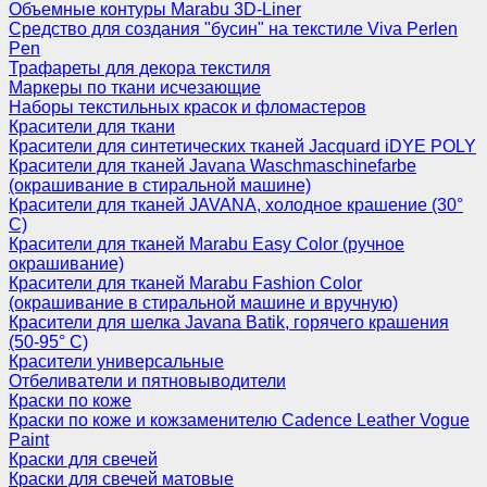
Объемные контуры Marabu 3D-Liner
Средство для создания "бусин" на текстиле Viva Perlen
Pen
Трафареты для декора текстиля
Маркеры по ткани исчезающие
Наборы текстильных красок и фломастеров
Красители для ткани
Красители для синтетических тканей Jacquard iDYE POLY
Красители для тканей Javana Waschmaschinefarbe
(окрашивание в стиральной машине)
Красители для тканей JAVANA, холодное крашение (30°
С)
Красители для тканей Marabu Easy Color (ручное
окрашивание)
Красители для тканей Marabu Fashion Color
(окрашивание в стиральной машине и вручную)
Красители для шелка Javana Batik, горячего крашения
(50-95° С)
Красители универсальные
Отбеливатели и пятновыводители
Краски по коже
Краски по коже и кожзаменителю Cadence Leather Vogue
Paint
Краски для свечей
Краски для свечей матовые