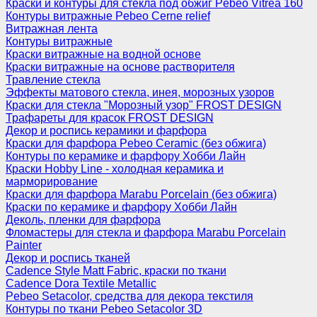
Краски и контуры для стекла под обжиг Pebeo Vitrea 160
Контуры витражные Pebeo Cerne relief
Витражная лента
Контуры витражные
Краски витражные на водной основе
Краски витражные на основе растворителя
Травление стекла
Эффекты матового стекла, инея, морозных узоров
Краски для стекла "Морозный узор" FROST DESIGN
Трафареты для красок FROST DESIGN
Декор и роспись керамики и фарфора
Краски для фарфора Pebeo Ceramic (без обжига)
Контуры по керамике и фарфору Хобби Лайн
Краски Hobby Line - холодная керамика и
марморирование
Краски для фарфора Marabu Porcelain (без обжига)
Краски по керамике и фарфору Хобби Лайн
Деколь, пленки для фарфора
Фломастеры для стекла и фарфора Marabu Porcelain
Painter
Декор и роспись тканей
Cadence Style Matt Fabric, краски по ткани
Cadence Dora Textile Metallic
Pebeo Setacolor, средства для декора текстиля
Контуры по ткани Pebeo Setacolor 3D