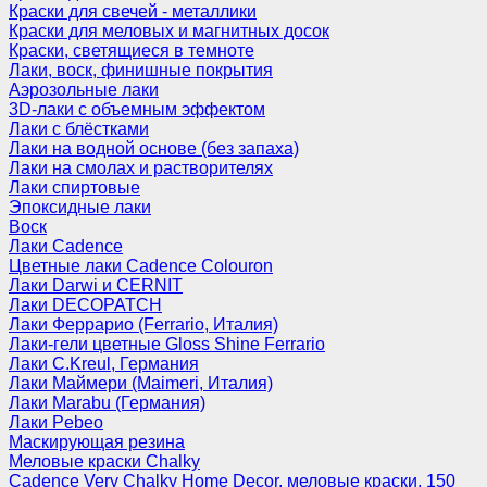
Краски для свечей - металлики
Краски для меловых и магнитных досок
Краски, светящиеся в темноте
Лаки, воск, финишные покрытия
Аэрозольные лаки
3D-лаки с объемным эффектом
Лаки с блёстками
Лаки на водной основе (без запаха)
Лаки на смолах и растворителях
Лаки спиртовые
Эпоксидные лаки
Воск
Лаки Cadence
Цветные лаки Cadence Colouron
Лаки Darwi и CERNIT
Лаки DECOPATCH
Лаки Феррарио (Ferrario, Италия)
Лаки-гели цветные Gloss Shine Ferrario
Лаки C.Kreul, Германия
Лаки Маймери (Maimeri, Италия)
Лаки Marabu (Германия)
Лаки Pebeo
Маскирующая резина
Меловые краски Chalky
Cadence Very Chalky Home Decor, меловые краски, 150