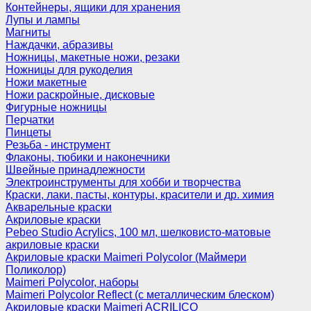
Контейнеры, ящики для хранения
Лупы и лампы
Магниты
Наждачки, абразивы
Ножницы, макетные ножи, резаки
Ножницы для рукоделия
Ножи макетные
Ножи раскройные, дисковые
Фигурные ножницы
Перчатки
Пинцеты
Резьба - инструмент
Флаконы, тюбики и наконечники
Швейные принадлежности
Электроинструменты для хобби и творчества
Краски, лаки, пасты, контуры, красители и др. химия
Акварельные краски
Акриловые краски
Pebeo Studio Acrylics, 100 мл, шелковисто-матовые
акриловые краски
Акриловые краски Maimeri Polycolor (Маймери
Поликолор)
Maimeri Polycolor, наборы
Maimeri Polycolor Reflect (с металлическим блеском)
Акриловые краски Maimeri ACRILICO