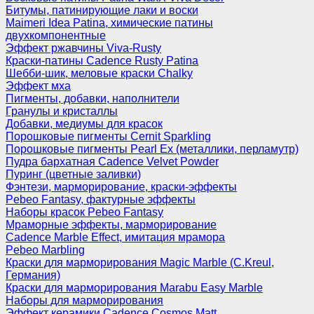
Битумы, патинирующие лаки и воски
Maimeri Idea Patina, химические патины
двухкомпонентные
Эффект ржавчины Viva-Rusty
Краски-патины Cadence Rusty Patina
Шебби-шик, меловые краски Chalky
Эффект мха
Пигменты, добавки, наполнители
Гранулы и кристаллы
Добавки, медиумы для красок
Порошковые пигменты Cernit Sparkling
Порошковые пигменты Pearl Ex (металлики, перламутр)
Пудра бархатная Cadence Velvet Powder
Пуринг (цветные заливки)
Фэнтези, марморирование, краски-эффекты
Pebeo Fantasy, фактурные эффекты
Наборы красок Pebeo Fantasy
Мраморные эффекты, марморирование
Cadence Marble Effect, имитация мрамора
Pebeo Marbling
Краски для марморирования Magic Marble (C.Kreul,
Германия)
Краски для марморирования Marabu Easy Marble
Наборы для марморирования
Эффект керамики Cadence Cosmos Matt