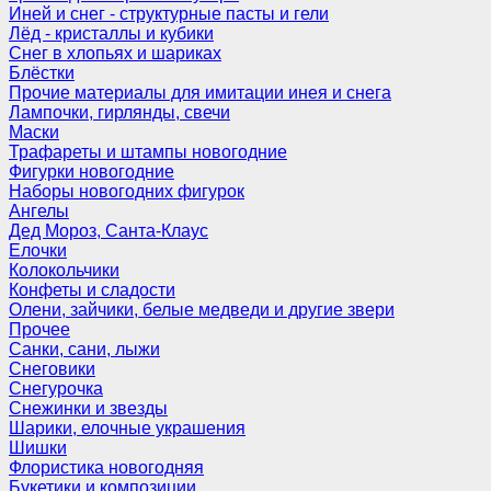
Иней и снег - структурные пасты и гели
Лёд - кристаллы и кубики
Снег в хлопьях и шариках
Блёстки
Прочие материалы для имитации инея и снега
Лампочки, гирлянды, свечи
Маски
Трафареты и штампы новогодние
Фигурки новогодние
Наборы новогодних фигурок
Ангелы
Дед Мороз, Санта-Клаус
Елочки
Колокольчики
Конфеты и сладости
Олени, зайчики, белые медведи и другие звери
Прочее
Санки, сани, лыжи
Снеговики
Снегурочка
Снежинки и звезды
Шарики, елочные украшения
Шишки
Флористика новогодняя
Букетики и композиции