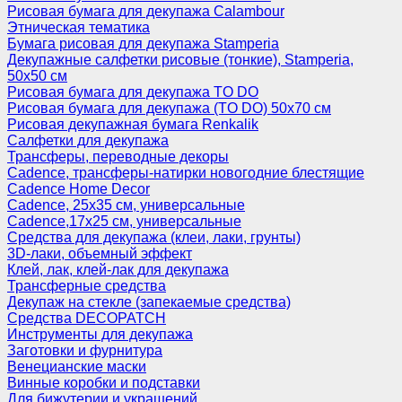
Рисовая бумага для декупажа Calambour
Этническая тематика
Бумага рисовая для декупажа Stamperia
Декупажные салфетки рисовые (тонкие), Stamperia,
50х50 см
Рисовая бумага для декупажа TO DO
Рисовая бумага для декупажа (TO DO) 50х70 см
Рисовая декупажная бумага Renkalik
Салфетки для декупажа
Трансферы, переводные декоры
Cadence, трансферы-натирки новогодние блестящие
Cadence Home Decor
Cadence, 25х35 см, универсальные
Cadence,17х25 см, универсальные
Средства для декупажа (клеи, лаки, грунты)
3D-лаки, объемный эффект
Клей, лак, клей-лак для декупажа
Трансферные средства
Декупаж на стекле (запекаемые средства)
Средства DECOPATCH
Инструменты для декупажа
Заготовки и фурнитура
Венецианские маски
Винные коробки и подставки
Для бижутерии и украшений