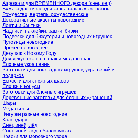
Аэрозоли для ВРЕМЕННОГО декора (снег, лед)
Бумага для гирлянд и карнавальных костюмов
Рождество, вертепы рождественские
Декоративные акценты новогодние
Ленты и бантики
Надписи, наклейки, рамки, бирки
Подвески для бижутерии и новогодних игрушек
Пуговицы новогодние
Прочее новогоднее
Декупаж к Новому Году
Для декупажа на шарах и медальонах
Ёлочные украшения
Заготовки для новогодних игрушек, украшений и
подарков
Емкости для снежных шаров
Ёлочки и конусы
Заготовки для ёлочных игрушек
Деревянные заготовки для ёлочных украшений
Шары
Медальоны
Фигурки разные новогодние
Календари
Снег, иней, лёд
Снег, иней, лёд в баллончиках
Краски для морозного узора