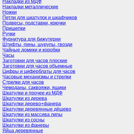
Накладки из МДФ
Накладки металлические
Ножки
Петли для шкатулок и шкафчиков
Подвесы, подставки, крючки
Прищепки
Ручки
Фурнитура для бижутерии
Штифты, пины, шурупы, гвозди
Чайные домики и коробки
Часы
Заготовки для часов плоские
Заготовки для часов объемные
Цифры и циферблаты для часов
Часовые механизмы и стрелки
Стрелки для часов
Чемоданы, саквояжи, ящики
Шкатулки и прочее из МДФ
Шкатулки из дерева
Шкатулки дерево+фанера
Шкатулки деревянные дёшево
Шкатулки из массива липы
Шкатулки из сосны
Шкатулки из фанеры
Яйца деревянные