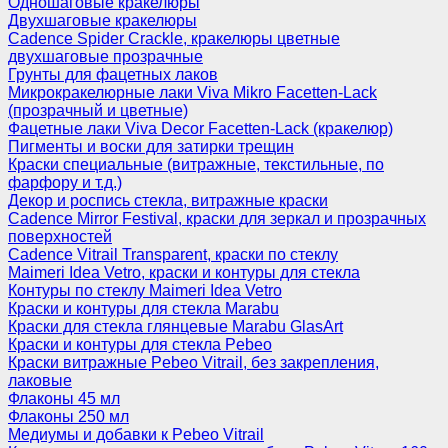
Одношаговые кракелюры
Двухшаговые кракелюры
Cadence Spider Crackle, кракелюры цветные
двухшаговые прозрачные
Грунты для фацетных лаков
Микрокракелюрные лаки Viva Mikro Facetten-Lack
(прозрачный и цветные)
Фацетные лаки Viva Decor Facetten-Lack (кракелюр)
Пигменты и воски для затирки трещин
Краски специальные (витражные, текстильные, по
фарфору и т.д.)
Декор и роспись стекла, витражные краски
Cadence Mirror Festival, краски для зеркал и прозрачных
поверхностей
Cadence Vitrail Transparent, краски по стеклу
Maimeri Idea Vetro, краски и контуры для стекла
Контуры по стеклу Maimeri Idea Vetro
Краски и контуры для стекла Marabu
Краски для стекла глянцевые Marabu GlasArt
Краски и контуры для стекла Pebeo
Краски витражные Pebeo Vitrail, без закрепления,
лаковые
Флаконы 45 мл
Флаконы 250 мл
Медиумы и добавки к Pebeo Vitrail