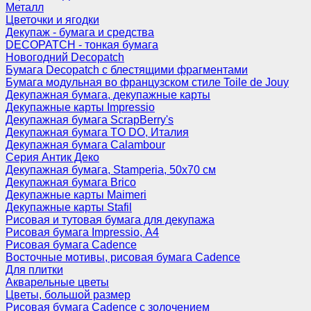
Металл
Цветочки и ягодки
Декупаж - бумага и средства
DECOPATCH - тонкая бумага
Новогодний Decopatch
Бумага Decopatch с блестящими фрагментами
Бумага модульная во французском стиле Toile de Jouy
Декупажная бумага, декупажные карты
Декупажные карты Impressio
Декупажная бумага ScrapBerry's
Декупажная бумага TO DO, Италия
Декупажная бумага Calambour
Серия Антик Деко
Декупажная бумага, Stamperia, 50х70 см
Декупажная бумага Brico
Декупажные карты Maimeri
Декупажные карты Stafil
Рисовая и тутовая бумага для декупажа
Рисовая бумага Impressio, А4
Рисовая бумага Cadence
Восточные мотивы, рисовая бумага Cadence
Для плитки
Акварельные цветы
Цветы, большой размер
Рисовая бумага Cadence c золочением