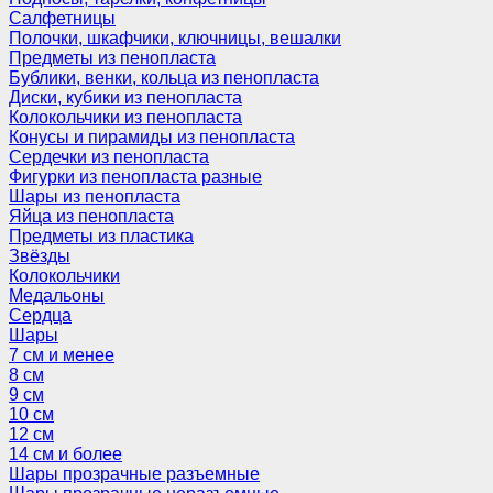
Салфетницы
Полочки, шкафчики, ключницы, вешалки
Предметы из пенопласта
Бублики, венки, кольца из пенопласта
Диски, кубики из пенопласта
Колокольчики из пенопласта
Конусы и пирамиды из пенопласта
Сердечки из пенопласта
Фигурки из пенопласта разные
Шары из пенопласта
Яйца из пенопласта
Предметы из пластика
Звёзды
Колокольчики
Медальоны
Сердца
Шары
7 см и менее
8 см
9 см
10 см
12 см
14 см и более
Шары прозрачные разъемные