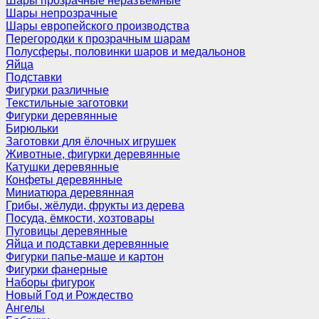
Шары прозрачные неразъемные
Шары непрозрачные
Шары европейского производства
Перегородки к прозрачным шарам
Полусферы, половинки шаров и медальонов
Яйца
Подставки
Фигурки различные
Текстильные заготовки
Фигурки деревянные
Бирюльки
Заготовки для ёлочных игрушек
Животные, фигурки деревянные
Катушки деревянные
Конфеты деревянные
Миниатюра деревянная
Грибы, жёлуди, фрукты из дерева
Посуда, ёмкости, хозтовары
Пуговицы деревянные
Яйца и подставки деревянные
Фигурки папье-маше и картон
Фигурки фанерные
Наборы фигурок
Новый Год и Рождество
Ангелы