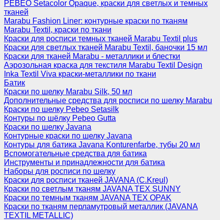
PEBEO Setacolor Opaque, краски для светлых и темных
тканей
Marabu Fashion Liner: контурные краски по тканям
Marabu Textil, краски по ткани
Краски для росписи темных тканей Marabu Textil plus
Краски для светлых тканей Marabu Textil, баночки 15 мл
Краски для тканей Marabu - металлики и блестки
Аэрозольная краска для текстиля Marabu Textil Design
Inka Textil Viva краски-металлики по ткани
Батик
Краски по шелку Marabu Silk, 50 мл
Дополнительные средства для росписи по шелку Marabu
Краски по шелку Pebeo Setasilk
Контуры по шёлку Pebeo Gutta
Краски по шелку Javana
Контурные краски по шелку Javana
Контуры для батика Javana Konturenfarbe, тубы 20 мл
Вспомогательные средства для батика
Инструменты и принадлежности для батика
Наборы для росписи по шелку
Краски для росписи тканей JAVANA (C.Kreul)
Краски по светлым тканям JAVANA TEX SUNNY
Краски по темным тканям JAVANA TEX OPAK
Краски по тканям перламутровый металлик (JAVANA
TEXTIL METALLIC)