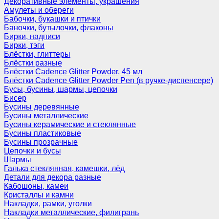
Декоративные элементы, украшения
Амулеты и обереги
Бабочки, букашки и птички
Баночки, бутылочки, флаконы
Бирки, надписи
Бирки, тэги
Блёстки, глиттеры
Блёстки разные
Блёстки Cadence Glitter Powder, 45 мл
Блёстки Cadence Glitter Powder Pen (в ручке-диспенсере)
Бусы, бусины, шармы, цепочки
Бисер
Бусины деревянные
Бусины металлические
Бусины керамические и стеклянные
Бусины пластиковые
Бусины прозрачные
Цепочки и бусы
Шармы
Галька стеклянная, камешки, лёд
Детали для декора разные
Кабошоны, камеи
Кристаллы и камни
Накладки, рамки, уголки
Накладки металлические, филигрань