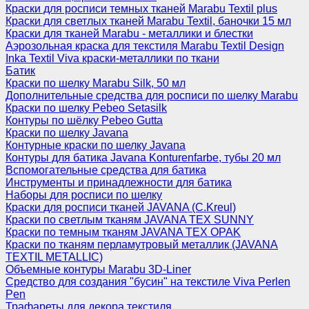
Краски для росписи темных тканей Marabu Textil plus
Краски для светлых тканей Marabu Textil, баночки 15 мл
Краски для тканей Marabu - металлики и блестки
Аэрозольная краска для текстиля Marabu Textil Design
Inka Textil Viva краски-металлики по ткани
Батик
Краски по шелку Marabu Silk, 50 мл
Дополнительные средства для росписи по шелку Marabu
Краски по шелку Pebeo Setasilk
Контуры по шёлку Pebeo Gutta
Краски по шелку Javana
Контурные краски по шелку Javana
Контуры для батика Javana Konturenfarbe, тубы 20 мл
Вспомогательные средства для батика
Инструменты и принадлежности для батика
Наборы для росписи по шелку
Краски для росписи тканей JAVANA (C.Kreul)
Краски по светлым тканям JAVANA TEX SUNNY
Краски по темным тканям JAVANA TEX OPAK
Краски по тканям перламутровый металлик (JAVANA
TEXTIL METALLIC)
Объемные контуры Marabu 3D-Liner
Средство для создания "бусин" на текстиле Viva Perlen
Pen
Трафареты для декора текстиля