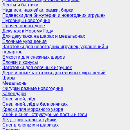
Ленты и бантики
Надписи, наклейки, рамки, бирки
Подвески для бижутерии и новогодних игрушек
Пуговицы новогодние
Прочее новогоднее
Декупаж к Новому Году
Для декупажа на шарах и медальонах
Ёлочные украшения
Заготовки для новогодних игрушек, украшений и
подарков
Емкости для снежных шаров
Ёлочки и конусы
Заготовки для ёлочных игрушек
Деревянные заготовки для ёлочных украшений
Шары
Медальоны
Фигурки разные новогодние
Календари
Снег, иней, лёд
Снег, иней, лёд в баллончиках
Краски для морозного узора
Иней и снег - структурные пасты и гели
Лёд - кристаллы и кубики
Снег в хлопьях и шариках