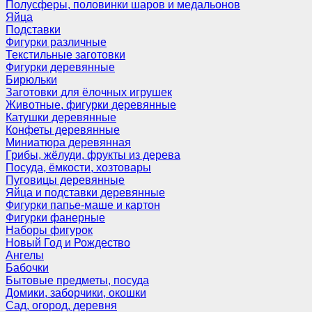
Полусферы, половинки шаров и медальонов
Яйца
Подставки
Фигурки различные
Текстильные заготовки
Фигурки деревянные
Бирюльки
Заготовки для ёлочных игрушек
Животные, фигурки деревянные
Катушки деревянные
Конфеты деревянные
Миниатюра деревянная
Грибы, жёлуди, фрукты из дерева
Посуда, ёмкости, хозтовары
Пуговицы деревянные
Яйца и подставки деревянные
Фигурки папье-маше и картон
Фигурки фанерные
Наборы фигурок
Новый Год и Рождество
Ангелы
Бабочки
Бытовые предметы, посуда
Домики, заборчики, окошки
Сад, огород, деревня