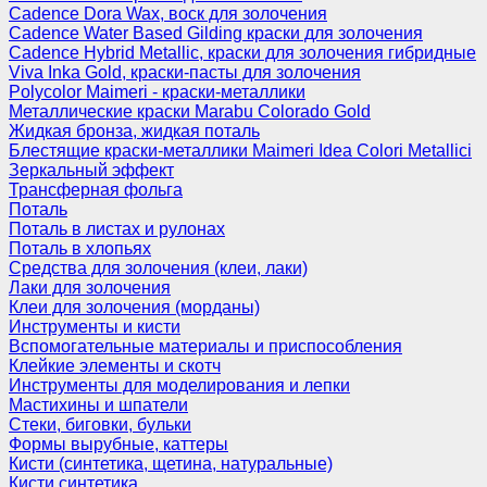
Cadence Dora Wax, воск для золочения
Cadence Water Based Gilding краски для золочения
Cadence Hybrid Metallic, краски для золочения гибридные
Viva Inka Gold, краски-пасты для золочения
Polycolor Maimeri - краски-металлики
Металлические краски Marabu Colorado Gold
Жидкая бронза, жидкая поталь
Блестящие краски-металлики Maimeri Idea Colori Metallici
Зеркальный эффект
Трансферная фольга
Поталь
Поталь в листах и рулонах
Поталь в хлопьях
Средства для золочения (клеи, лаки)
Лаки для золочения
Клеи для золочения (морданы)
Инструменты и кисти
Вспомогательные материалы и приспособления
Клейкие элементы и скотч
Инструменты для моделирования и лепки
Мастихины и шпатели
Стеки, биговки, бульки
Формы вырубные, каттеры
Кисти (синтетика, щетина, натуральные)
Кисти синтетика