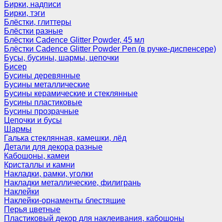
Бирки, надписи
Бирки, тэги
Блёстки, глиттеры
Блёстки разные
Блёстки Cadence Glitter Powder, 45 мл
Блёстки Cadence Glitter Powder Pen (в ручке-диспенсере)
Бусы, бусины, шармы, цепочки
Бисер
Бусины деревянные
Бусины металлические
Бусины керамические и стеклянные
Бусины пластиковые
Бусины прозрачные
Цепочки и бусы
Шармы
Галька стеклянная, камешки, лёд
Детали для декора разные
Кабошоны, камеи
Кристаллы и камни
Накладки, рамки, уголки
Накладки металлические, филигрань
Наклейки
Наклейки-орнаменты блестящие
Перья цветные
Пластиковый декор для наклеивания, кабошоны