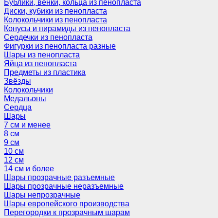
Бублики, венки, кольца из пенопласта
Диски, кубики из пенопласта
Колокольчики из пенопласта
Конусы и пирамиды из пенопласта
Сердечки из пенопласта
Фигурки из пенопласта разные
Шары из пенопласта
Яйца из пенопласта
Предметы из пластика
Звёзды
Колокольчики
Медальоны
Сердца
Шары
7 см и менее
8 см
9 см
10 см
12 см
14 см и более
Шары прозрачные разъемные
Шары прозрачные неразъемные
Шары непрозрачные
Шары европейского производства
Перегородки к прозрачным шарам