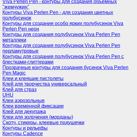
Viva Perlen Pen - контуры для создания объемных
"жемчужин"
Контуры Viva Perlen Pen - для создания цветных
полубусинок
Контуры для создания особо ярких полубусинок Viva
Perlen Pen неон
Контуры для создания полубусинок Viva Perlen Pen
металлики
Контуры для создания полубусинок Viva Perlen Pen
перламутровые
Контуры для создания полубусинок Viva Perlen Pen с
блестками-глиттерами
Прозрачные контуры для создания бусинок Viva Perlen
Pen Magic
Клеи и клеящие пистолеты
Клей для творчества универсальный
Клей для страз
UHU
Клеи аэрозольные
Клеи временной фиксации
Клей для декупажа
Клеи для золочения (морданы)
Скотч, стикеры, клеевые подушечки
Контуры и рельефы
Контуры Cadence