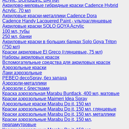
Acrylic, БОЛЬШИЕ БАНКИ
Акрилово-меловые гибридные краски Cadence Hybrid
Acrylic, 70 мл
Акриловые краски-металлики Cadence Dora
Cadence Handy Lacquered Paint - ультраглянцевые
Акриловые краски SOLO GOYA Acrylic
100 мл, тубы
250 мл, банки
Акриловые краски в больших банках Solo Goya Triton
(750 мл)
Краски акриловые El Greco (глянцевые, 75 мл)
Наборы акриловых красок
Вспомогательные средства для акриловых красок
Аэрозольные краски
Лаки аэрозольные
PEBEO decoSpray, без запаха
Аэрозоли-металлики
Аэрозоли с блестками
Краска аэрозольная Marabu Buntlack, 400 мл, матовые
Краски аэрозольные Maimeri Idea Spray
Аэрозольные краски Marabu Do it, 150 мл
Краски аэрозольные Marabu Do it, 150 мл, глянцевые
Краски аэрозольные Marabu Do it, 150 мл, металлики
Краски аэрозольные Marabu Do it, 150 мл,
перламутровые