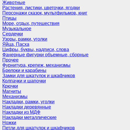
Животные
Растения, листики, цветочки, ягодки
Персонажи сказок, мультфильмов, книг
Птицы
Море, отдых, путешествия
Музыкальное
Сердечки
Узоры, рамки, уголки
Яйца, Пасха
Цифры, буквы, надписи, слова
Фанерные фигурки объемные, сборные
Прочее
Фурнитура, крепеж, механизмы
Брелоки и карабины
Замки для шкатулок и шкафчиков
Колпачки и шапочки
Крючки
Магниты
Механизмы
Накладки, рамки, уголки
Накладки деревянные
Накладки из МДФ
Накладки металлические
Ножки
Петли для шкатулок и шкафчиков