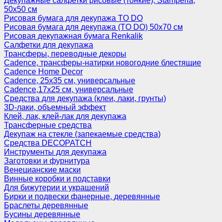
Декупажные салфетки рисовые (тонкие), Stamperia,
50х50 см
Рисовая бумага для декупажа TO DO
Рисовая бумага для декупажа (TO DO) 50х70 см
Рисовая декупажная бумага Renkalik
Салфетки для декупажа
Трансферы, переводные декоры
Cadence, трансферы-натирки новогодние блестящие
Cadence Home Decor
Cadence, 25х35 см, универсальные
Cadence,17х25 см, универсальные
Средства для декупажа (клеи, лаки, грунты)
3D-лаки, объемный эффект
Клей, лак, клей-лак для декупажа
Трансферные средства
Декупаж на стекле (запекаемые средства)
Средства DECOPATCH
Инструменты для декупажа
Заготовки и фурнитура
Венецианские маски
Винные коробки и подставки
Для бижутерии и украшений
Бирки и подвески фанерные, деревянные
Браслеты деревянные
Бусины деревянные