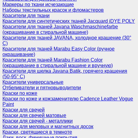
Маркеры по ткани исчезающие
Наборы текстильных красок и фломастеров
Красители для ткани
Красители для синтетических тканей Jacquard iDYE POLY
Красители для тканей Javana Waschmaschinefarbe
(окрашивание в стиральной машине)
Красители для тканей JAVANA, холодное крашение (30°
С)
Красители для тканей Marabu Easy Color (ручное
окрашивание)
Красители для тканей Marabu Fashion Color
(окрашивание в стиральной машине и вручную)
Красители для шелка Javana Batik, горячего крашения
(50-95° С)
Красители универсальные
Отбеливатели и пятновыводители
Краски по коже
Краски по коже и кожзаменителю Cadence Leather Vogue
Paint
Краски для свечей
Краски для свечей матовые
Краски для свечей - металлики
Краски для меловых и магнитных досок
Краски, светящиеся в темноте
Лаки, воск, финишные покрытия