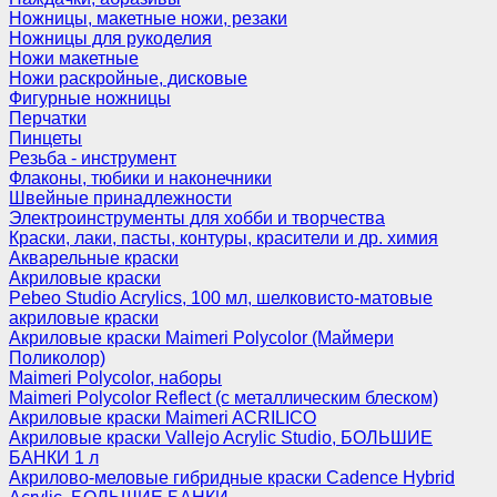
Ножницы, макетные ножи, резаки
Ножницы для рукоделия
Ножи макетные
Ножи раскройные, дисковые
Фигурные ножницы
Перчатки
Пинцеты
Резьба - инструмент
Флаконы, тюбики и наконечники
Швейные принадлежности
Электроинструменты для хобби и творчества
Краски, лаки, пасты, контуры, красители и др. химия
Акварельные краски
Акриловые краски
Pebeo Studio Acrylics, 100 мл, шелковисто-матовые
акриловые краски
Акриловые краски Maimeri Polycolor (Маймери
Поликолор)
Maimeri Polycolor, наборы
Maimeri Polycolor Reflect (с металлическим блеском)
Акриловые краски Maimeri ACRILICO
Акриловые краски Vallejo Acrylic Studio, БОЛЬШИЕ
БАНКИ 1 л
Акрилово-меловые гибридные краски Cadence Hybrid