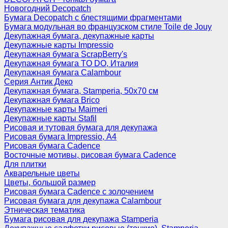
Новогодний Decopatch
Бумага Decopatch с блестящими фрагментами
Бумага модульная во французском стиле Toile de Jouy
Декупажная бумага, декупажные карты
Декупажные карты Impressio
Декупажная бумага ScrapBerry's
Декупажная бумага TO DO, Италия
Декупажная бумага Calambour
Серия Антик Деко
Декупажная бумага, Stamperia, 50х70 см
Декупажная бумага Brico
Декупажные карты Maimeri
Декупажные карты Stafil
Рисовая и тутовая бумага для декупажа
Рисовая бумага Impressio, А4
Рисовая бумага Cadence
Восточные мотивы, рисовая бумага Cadence
Для плитки
Акварельные цветы
Цветы, большой размер
Рисовая бумага Cadence c золочением
Рисовая бумага для декупажа Calambour
Этническая тематика
Бумага рисовая для декупажа Stamperia