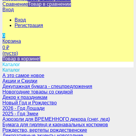
Сравнение
Товар в сравнении
Вход
Вход
Регистрация
0
Корзина
0
₽
(пусто)
Товар в корзине!
Каталог
Каталог
А это самое новое
Акции и Скидки
Декупажная бумага - спецпредложения
Новогодние товары со скидкой
Декор к праздникам
Новый Год и Рождество
2026 - Год Лошади
2025 - Год Змеи
Аэрозоли для ВРЕМЕННОГО декора (снег, лед)
Бумага для гирлянд и карнавальных костюмов
Рождество, вертепы рождественские
Декоративные акценты новогодние