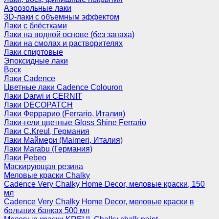
Аэрозольные лаки
3D-лаки с объемным эффектом
Лаки с блёстками
Лаки на водной основе (без запаха)
Лаки на смолах и растворителях
Лаки спиртовые
Эпоксидные лаки
Воск
Лаки Cadence
Цветные лаки Cadence Colouron
Лаки Darwi и CERNIT
Лаки DECOPATCH
Лаки Феррарио (Ferrario, Италия)
Лаки-гели цветные Gloss Shine Ferrario
Лаки C.Kreul, Германия
Лаки Маймери (Maimeri, Италия)
Лаки Marabu (Германия)
Лаки Pebeo
Маскирующая резина
Меловые краски Chalky
Cadence Very Chalky Home Decor, меловые краски, 150
мл
Cadence Very Chalky Home Decor, меловые краски в
больших банках 500 мл