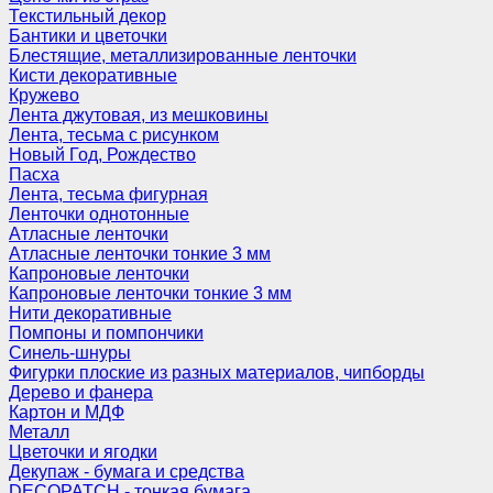
Текстильный декор
Бантики и цветочки
Блестящие, металлизированные ленточки
Кисти декоративные
Кружево
Лента джутовая, из мешковины
Лента, тесьма с рисунком
Новый Год, Рождество
Пасха
Лента, тесьма фигурная
Ленточки однотонные
Атласные ленточки
Атласные ленточки тонкие 3 мм
Капроновые ленточки
Капроновые ленточки тонкие 3 мм
Нити декоративные
Помпоны и помпончики
Синель-шнуры
Фигурки плоские из разных материалов, чипборды
Дерево и фанера
Картон и МДФ
Металл
Цветочки и ягодки
Декупаж - бумага и средства
DECOPATCH - тонкая бумага