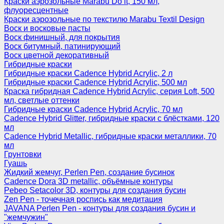
Краски аэрозольные Marabu Do it, 150 мл,
флуоресцентные
Краски аэрозольные по текстилю Marabu Textil Design
Воск и восковые пасты
Воск финишный, для покрытия
Воск битумный, патинирующий
Воск цветной декоративный
Гибридные краски
Гибридные краски Cadence Hybrid Acrylic, 2 л
Гибридные краски Cadence Hybrid Acrylic, 500 мл
Краска гибридная Cadence Hybrid Acrylic, серия Loft, 500
мл, светлые оттенки
Гибридные краски Cadence Hybrid Acrylic, 70 мл
Cadence Hybrid Glitter, гибридные краски с блёстками, 120
мл
Cadence Hybrid Metallic, гибридные краски металлики, 70
мл
Грунтовки
Гуашь
Жидкий жемчуг, Perlen Pen, создание бусинок
Cadence Dora 3D metallic, объёмные контуры
Pebeo Setacolor 3D, контуры для создания бусин
Zen Pen - точечная роспись как медитация
JAVANA Perlen Pen - контуры для создания бусин и
"жемчужин"