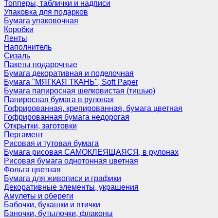
Топперы, таблички и надписи
Упаковка для подарков
Бумага упаковочная
Коробки
Ленты
Наполнитель
Сизаль
Пакеты подарочные
Бумага декоративная и поделочная
Бумага "МЯГКАЯ ТКАНЬ", Soft Paper
Бумага папиросная шелковистая (тишью)
Папиросная бумага в рулонах
Гофрированная, крепированная, бумага цветная
Гофрированная бумага недорогая
Открытки, заготовки
Пергамент
Рисовая и тутовая бумага
Бумага рисовая САМОКЛЕЯЩАЯСЯ, в рулонах
Рисовая бумага однотонная цветная
Фольга цветная
Бумага для живописи и графики
Декоративные элементы, украшения
Амулеты и обереги
Бабочки, букашки и птички
Баночки, бутылочки, флаконы