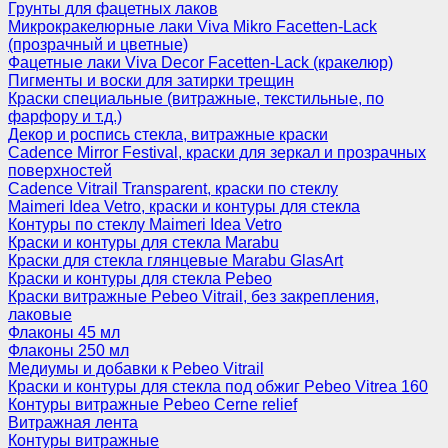
Грунты для фацетных лаков
Микрокракелюрные лаки Viva Mikro Facetten-Lack
(прозрачный и цветные)
Фацетные лаки Viva Decor Facetten-Lack (кракелюр)
Пигменты и воски для затирки трещин
Краски специальные (витражные, текстильные, по
фарфору и т.д.)
Декор и роспись стекла, витражные краски
Cadence Mirror Festival, краски для зеркал и прозрачных
поверхностей
Cadence Vitrail Transparent, краски по стеклу
Maimeri Idea Vetro, краски и контуры для стекла
Контуры по стеклу Maimeri Idea Vetro
Краски и контуры для стекла Marabu
Краски для стекла глянцевые Marabu GlasArt
Краски и контуры для стекла Pebeo
Краски витражные Pebeo Vitrail, без закрепления,
лаковые
Флаконы 45 мл
Флаконы 250 мл
Медиумы и добавки к Pebeo Vitrail
Краски и контуры для стекла под обжиг Pebeo Vitrea 160
Контуры витражные Pebeo Cerne relief
Витражная лента
Контуры витражные