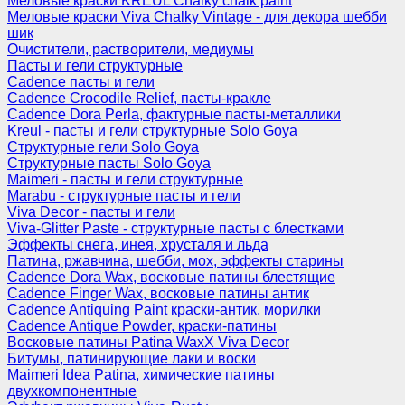
Меловые краски KREUL Chalky chalk paint
Меловые краски Viva Chalky Vintage - для декора шебби
шик
Очистители, растворители, медиумы
Пасты и гели структурные
Cadence пасты и гели
Cadence Crocodile Relief, пасты-кракле
Cadence Dora Perla, фактурные пасты-металлики
Kreul - пасты и гели структурные Solo Goya
Структурные гели Solo Goya
Структурные пасты Solo Goya
Maimeri - пасты и гели структурные
Marabu - структурные пасты и гели
Viva Decor - пасты и гели
Viva-Glitter Paste - структурные пасты с блестками
Эффекты снега, инея, хрусталя и льда
Патина, ржавчина, шебби, мох, эффекты старины
Cadence Dora Wax, восковые патины блестящие
Cadence Finger Wax, восковые патины антик
Сadence Antiquing Paint краски-антик, морилки
Cadence Antique Powder, краски-патины
Восковые патины Patina WaxX Viva Decor
Битумы, патинирующие лаки и воски
Maimeri Idea Patina, химические патины
двухкомпонентные