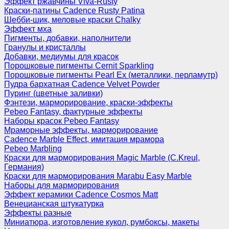
Эффект ржавчины Viva-Rusty
Краски-патины Cadence Rusty Patina
Шебби-шик, меловые краски Chalky
Эффект мха
Пигменты, добавки, наполнители
Гранулы и кристаллы
Добавки, медиумы для красок
Порошковые пигменты Cernit Sparkling
Порошковые пигменты Pearl Ex (металлики, перламутр)
Пудра бархатная Cadence Velvet Powder
Пуринг (цветные заливки)
Фэнтези, марморирование, краски-эффекты
Pebeo Fantasy, фактурные эффекты
Наборы красок Pebeo Fantasy
Мраморные эффекты, марморирование
Cadence Marble Effect, имитация мрамора
Pebeo Marbling
Краски для марморирования Magic Marble (C.Kreul,
Германия)
Краски для марморирования Marabu Easy Marble
Наборы для марморирования
Эффект керамики Cadence Cosmos Matt
Венецианская штукатурка
Эффекты разные
Миниатюра, изготовление кукол, румбоксы, макеты