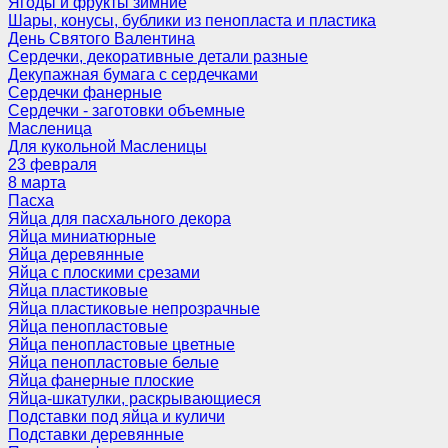
Ягоды и фрукты зимние
Шары, конусы, бублики из пенопласта и пластика
День Святого Валентина
Сердечки, декоративные детали разные
Декупажная бумага с сердечками
Сердечки фанерные
Сердечки - заготовки объемные
Масленица
Для кукольной Масленицы
23 февраля
8 марта
Пасха
Яйца для пасхального декора
Яйца миниатюрные
Яйца деревянные
Яйца с плоскими срезами
Яйца пластиковые
Яйца пластиковые непрозрачные
Яйца пенопластовые
Яйца пенопластовые цветные
Яйца пенопластовые белые
Яйца фанерные плоские
Яйца-шкатулки, раскрывающиеся
Подставки под яйца и куличи
Подставки деревянные