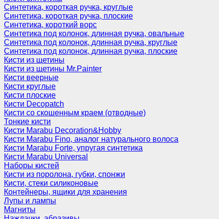
Синтетика, короткая ручка, круглые
Синтетика, короткая ручка, плоские
Синтетика, короткий ворс
Синтетика под колонок, длинная ручка, овальные
Синтетика под колонок, длинная ручка, круглые
Синтетика под колонок, длинная ручка, плоские
Кисти из щетины
Кисти из щетины Mr.Painter
Кисти веерные
Кисти круглые
Кисти плоские
Кисти Decopatch
Кисти со скошенным краем (отводные)
Тонкие кисти
Кисти Marabu Decoration&Hobby
Кисти Marabu Fino, аналог натурального волоса
Кисти Marabu Forte, упругая синтетика
Кисти Marabu Universal
Наборы кистей
Кисти из поролона, губки, спонжи
Кисти, стеки силиконовые
Контейнеры, ящики для хранения
Лупы и лампы
Магниты
Наждачки, абразивы