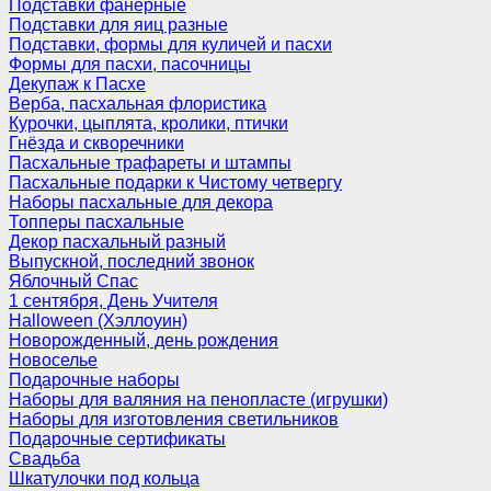
Подставки фанерные
Подставки для яиц разные
Подставки, формы для куличей и пасхи
Формы для пасхи, пасочницы
Декупаж к Пасхе
Верба, пасхальная флористика
Курочки, цыплята, кролики, птички
Гнёзда и скворечники
Пасхальные трафареты и штампы
Пасхальные подарки к Чистому четвергу
Наборы пасхальные для декора
Топперы пасхальные
Декор пасхальный разный
Выпускной, последний звонок
Яблочный Спас
1 сентября, День Учителя
Halloween (Хэллоуин)
Новорожденный, день рождения
Новоселье
Подарочные наборы
Наборы для валяния на пенопласте (игрушки)
Наборы для изготовления светильников
Подарочные сертификаты
Свадьба
Шкатулочки под кольца