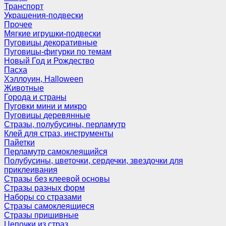
Транспорт
Украшения-подвески
Прочее
Мягкие игрушки-подвески
Пуговицы декоративные
Пуговицы-фигурки по темам
Новый Год и Рождество
Пасха
Хэллоуин, Halloween
Животные
Города и страны
Пуговки мини и микро
Пуговицы деревянные
Стразы, полубусины, перламутр
Клей для страз, инструменты
Пайетки
Перламутр самоклеящийся
Полубусины, цветочки, сердечки, звездочки для
приклеивания
Стразы без клеевой основы
Стразы разных форм
Наборы со стразами
Стразы самоклеящиеся
Стразы пришивные
Цепочки из страз