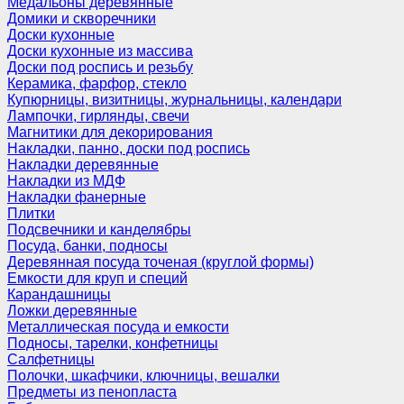
Медальоны деревянные
Домики и скворечники
Доски кухонные
Доски кухонные из массива
Доски под роспись и резьбу
Керамика, фарфор, стекло
Купюрницы, визитницы, журнальницы, календари
Лампочки, гирлянды, свечи
Магнитики для декорирования
Накладки, панно, доски под роспись
Накладки деревянные
Накладки из МДФ
Накладки фанерные
Плитки
Подсвечники и канделябры
Посуда, банки, подносы
Деревянная посуда точеная (круглой формы)
Емкости для круп и специй
Карандашницы
Ложки деревянные
Металлическая посуда и емкости
Подносы, тарелки, конфетницы
Салфетницы
Полочки, шкафчики, ключницы, вешалки
Предметы из пенопласта