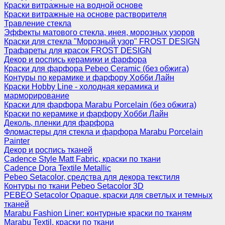
Краски витражные на водной основе
Краски витражные на основе растворителя
Травление стекла
Эффекты матового стекла, инея, морозных узоров
Краски для стекла "Морозный узор" FROST DESIGN
Трафареты для красок FROST DESIGN
Декор и роспись керамики и фарфора
Краски для фарфора Pebeo Ceramic (без обжига)
Контуры по керамике и фарфору Хобби Лайн
Краски Hobby Line - холодная керамика и
марморирование
Краски для фарфора Marabu Porcelain (без обжига)
Краски по керамике и фарфору Хобби Лайн
Деколь, пленки для фарфора
Фломастеры для стекла и фарфора Marabu Porcelain
Painter
Декор и роспись тканей
Cadence Style Matt Fabric, краски по ткани
Cadence Dora Textile Metallic
Pebeo Setacolor, средства для декора текстиля
Контуры по ткани Pebeo Setacolor 3D
PEBEO Setacolor Opaque, краски для светлых и темных
тканей
Marabu Fashion Liner: контурные краски по тканям
Marabu Textil, краски по ткани