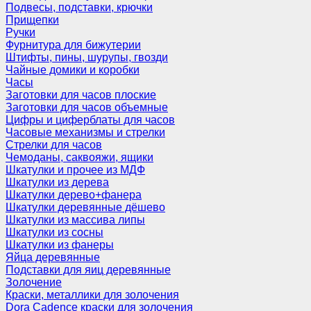
Подвесы, подставки, крючки
Прищепки
Ручки
Фурнитура для бижутерии
Штифты, пины, шурупы, гвозди
Чайные домики и коробки
Часы
Заготовки для часов плоские
Заготовки для часов объемные
Цифры и циферблаты для часов
Часовые механизмы и стрелки
Стрелки для часов
Чемоданы, саквояжи, ящики
Шкатулки и прочее из МДФ
Шкатулки из дерева
Шкатулки дерево+фанера
Шкатулки деревянные дёшево
Шкатулки из массива липы
Шкатулки из сосны
Шкатулки из фанеры
Яйца деревянные
Подставки для яиц деревянные
Золочение
Краски, металлики для золочения
Dora Cadence краски для золочения