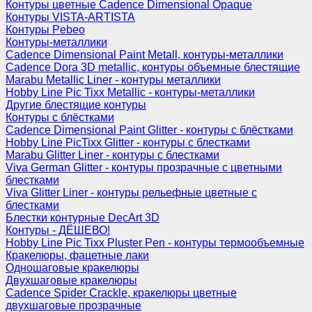
Контуры цветные Cadence Dimensional Opaque
Контуры VISTA-ARTISTA
Контуры Pebeo
Контуры-металлики
Cadence Dimensional Paint Metall, контуры-металлики
Cadence Dora 3D metallic, контуры объемные блестящие
Marabu Metallic Liner - контуры металлики
Hobby Line Pic Tixx Metallic - контуры-металлики
Другие блестящие контуры
Контуры с блёстками
Cadence Dimensional Paint Glitter - контуры с блёстками
Hobby Line PicTixx Glitter - контуры с блестками
Marabu Glitter Liner - контуры с блестками
Viva German Glitter - контуры прозрачные с цветными
блестками
Viva Glitter Liner - контуры рельефные цветные с
блестками
Блестки контурные DecArt 3D
Контуры - ДЁШЕВО!
Hobby Line Pic Tixx Pluster Pen - контуры термообъемные
Кракелюры, фацетные лаки
Одношаговые кракелюры
Двухшаговые кракелюры
Cadence Spider Crackle, кракелюры цветные
двухшаговые прозрачные