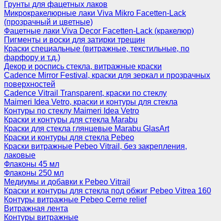
Грунты для фацетных лаков
Микрокракелюрные лаки Viva Mikro Facetten-Lack
(прозрачный и цветные)
Фацетные лаки Viva Decor Facetten-Lack (кракелюр)
Пигменты и воски для затирки трещин
Краски специальные (витражные, текстильные, по
фарфору и т.д.)
Декор и роспись стекла, витражные краски
Cadence Mirror Festival, краски для зеркал и прозрачных
поверхностей
Cadence Vitrail Transparent, краски по стеклу
Maimeri Idea Vetro, краски и контуры для стекла
Контуры по стеклу Maimeri Idea Vetro
Краски и контуры для стекла Marabu
Краски для стекла глянцевые Marabu GlasArt
Краски и контуры для стекла Pebeo
Краски витражные Pebeo Vitrail, без закрепления,
лаковые
Флаконы 45 мл
Флаконы 250 мл
Медиумы и добавки к Pebeo Vitrail
Краски и контуры для стекла под обжиг Pebeo Vitrea 160
Контуры витражные Pebeo Cerne relief
Витражная лента
Контуры витражные