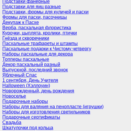
Подставки фанерные
Подставки для яиц разные
Подставки, формы для куличей и пасхи
Формы для пасхи, пасочницы
Декупаж к Пасхе
Верба, пасхальная флористика
Курочки, цыплята, кролики, птички
Гнёзда и скворечники
Пасхальные трафареты и штампы
Пасхальные подарки к Чистому четвергу
Наборы пасхальные для декора
Топперы пасхальные
Декор пасхальный разный
Выпускной, последний звонок
Яблочный Спас
1 сентября, День Учителя
Halloween (Хэллоуин)
Новорожденный, день рождения
Новоселье
Подарочные наборы
Наборы для валяния на пенопласте (игрушки)
Наборы для изготовления светильников
Подарочные сертификаты
Свадьба
Шкатулочки под кольца