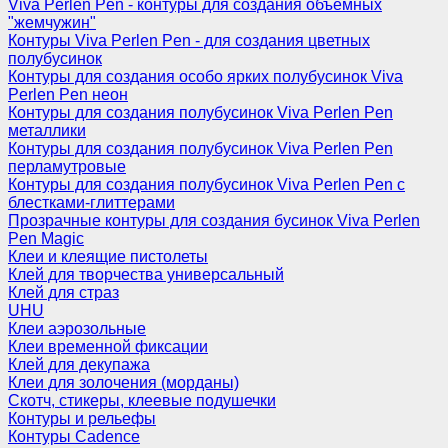
Viva Perlen Pen - контуры для создания объемных
"жемчужин"
Контуры Viva Perlen Pen - для создания цветных
полубусинок
Контуры для создания особо ярких полубусинок Viva
Perlen Pen неон
Контуры для создания полубусинок Viva Perlen Pen
металлики
Контуры для создания полубусинок Viva Perlen Pen
перламутровые
Контуры для создания полубусинок Viva Perlen Pen с
блестками-глиттерами
Прозрачные контуры для создания бусинок Viva Perlen
Pen Magic
Клеи и клеящие пистолеты
Клей для творчества универсальный
Клей для страз
UHU
Клеи аэрозольные
Клеи временной фиксации
Клей для декупажа
Клеи для золочения (морданы)
Скотч, стикеры, клеевые подушечки
Контуры и рельефы
Контуры Cadence