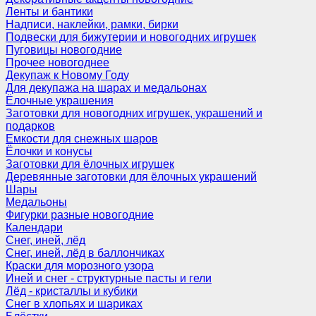
Ленты и бантики
Надписи, наклейки, рамки, бирки
Подвески для бижутерии и новогодних игрушек
Пуговицы новогодние
Прочее новогоднее
Декупаж к Новому Году
Для декупажа на шарах и медальонах
Ёлочные украшения
Заготовки для новогодних игрушек, украшений и
подарков
Емкости для снежных шаров
Ёлочки и конусы
Заготовки для ёлочных игрушек
Деревянные заготовки для ёлочных украшений
Шары
Медальоны
Фигурки разные новогодние
Календари
Снег, иней, лёд
Снег, иней, лёд в баллончиках
Краски для морозного узора
Иней и снег - структурные пасты и гели
Лёд - кристаллы и кубики
Снег в хлопьях и шариках