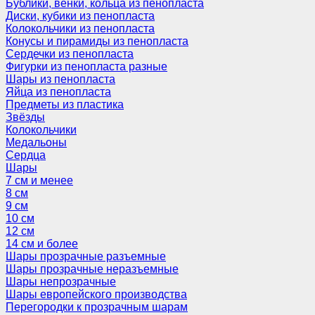
Бублики, венки, кольца из пенопласта
Диски, кубики из пенопласта
Колокольчики из пенопласта
Конусы и пирамиды из пенопласта
Сердечки из пенопласта
Фигурки из пенопласта разные
Шары из пенопласта
Яйца из пенопласта
Предметы из пластика
Звёзды
Колокольчики
Медальоны
Сердца
Шары
7 см и менее
8 см
9 см
10 см
12 см
14 см и более
Шары прозрачные разъемные
Шары прозрачные неразъемные
Шары непрозрачные
Шары европейского производства
Перегородки к прозрачным шарам