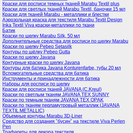
Краски для росписи темных тканей Marabu Textil plus
Краски для светлых тканей Marabu Textil, баночки 15 мл
Краски для тканей Marabu - металлики и блестки
Аэрозольная краска для текстиля Marabu Textil Design
Inka Textil Viva краски-металлики по ткани
Батик
Краски по шелку Marabu Silk, 50 мл
Дополнительные средства для росписи по шелку Marabu
Краски по шелку Pebeo Setasilk
Контуры по шёлку Pebeo Gutta
Краски по шелку Javana
Контурные краски по шелку Javana
Контуры для батика Javana Konturenfarbe, тубы 20 мл
Вспомогательные средства для батика
Инструменты и принадлежности для батика
Наборы для росписи по шелку
Краски для росписи тканей JAVANA (C.Kreul)
Краски по светлым тканям JAVANA TEX SUNNY
Краски по темным тканям JAVANA TEX OPAK
Краски по тканям перламутровый металлик (JAVANA
TEXTIL METALLIC)
Объемные контуры Marabu 3D-Liner
Средство для создания "бусин" на текстиле Viva Perlen
Pen
Трафареты для декора текстиля