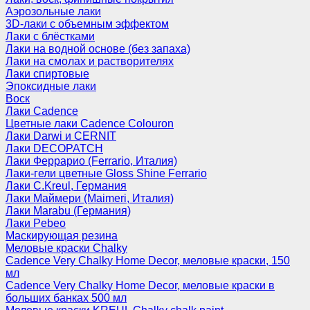
Аэрозольные лаки
3D-лаки с объемным эффектом
Лаки с блёстками
Лаки на водной основе (без запаха)
Лаки на смолах и растворителях
Лаки спиртовые
Эпоксидные лаки
Воск
Лаки Cadence
Цветные лаки Cadence Colouron
Лаки Darwi и CERNIT
Лаки DECOPATCH
Лаки Феррарио (Ferrario, Италия)
Лаки-гели цветные Gloss Shine Ferrario
Лаки C.Kreul, Германия
Лаки Маймери (Maimeri, Италия)
Лаки Marabu (Германия)
Лаки Pebeo
Маскирующая резина
Меловые краски Chalky
Cadence Very Chalky Home Decor, меловые краски, 150
мл
Cadence Very Chalky Home Decor, меловые краски в
больших банках 500 мл