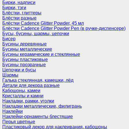
Бирки, надписи
Бирки, тэги
Блёстки, глиттеры
Блёстки разные
Блёстки Cadence Glitter Powder, 45 мл
Блёстки Cadence Glitter Powder Pen (в ручке-диспенсере)
Бусы, бусины, шармы, цепочки
Бисер
Бусины деревянные
Бусины металлические
Бусины керамические и стеклянные
Бусины пластиковые
Бусины прозрачные
Цепочки и бусы
Шармы
Галька стеклянная, камешки, лёд
Детали для декора разные
Кабошоны, камеи
Кристаллы и камни
Накладки, рамки, уголки
Накладки металлические, филигрань
Наклейки
Наклейки-орнаменты блестящие
Перья цветные
Пластиковый декор для наклеивания, кабошоны