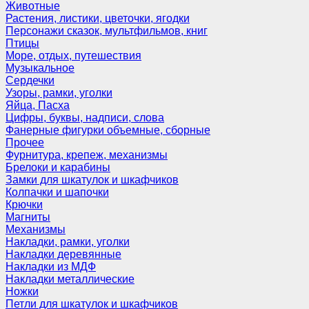
Животные
Растения, листики, цветочки, ягодки
Персонажи сказок, мультфильмов, книг
Птицы
Море, отдых, путешествия
Музыкальное
Сердечки
Узоры, рамки, уголки
Яйца, Пасха
Цифры, буквы, надписи, слова
Фанерные фигурки объемные, сборные
Прочее
Фурнитура, крепеж, механизмы
Брелоки и карабины
Замки для шкатулок и шкафчиков
Колпачки и шапочки
Крючки
Магниты
Механизмы
Накладки, рамки, уголки
Накладки деревянные
Накладки из МДФ
Накладки металлические
Ножки
Петли для шкатулок и шкафчиков