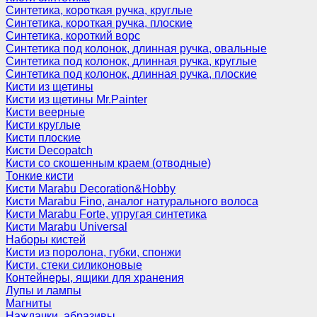
Синтетика, короткая ручка, круглые
Синтетика, короткая ручка, плоские
Синтетика, короткий ворс
Синтетика под колонок, длинная ручка, овальные
Синтетика под колонок, длинная ручка, круглые
Синтетика под колонок, длинная ручка, плоские
Кисти из щетины
Кисти из щетины Mr.Painter
Кисти веерные
Кисти круглые
Кисти плоские
Кисти Decopatch
Кисти со скошенным краем (отводные)
Тонкие кисти
Кисти Marabu Decoration&Hobby
Кисти Marabu Fino, аналог натурального волоса
Кисти Marabu Forte, упругая синтетика
Кисти Marabu Universal
Наборы кистей
Кисти из поролона, губки, спонжи
Кисти, стеки силиконовые
Контейнеры, ящики для хранения
Лупы и лампы
Магниты
Наждачки, абразивы