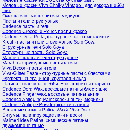
Меловые краски KREUL Chalky chalk paint
Меловые краски Viva Chalky Vintage - для декора шебби
шик
Очистители, растворители, медиумы
Пасты и гели структурные
Cadence пасты и гели
Cadence Crocodile Relief, пасты-кракле
Cadence Dora Perla, фактурные пасты-металлики
Kreul - пасты и гели структурные Solo Goya
Структурные гели Solo Goya
Структурные пасты Solo Goya
Maimeri - пасты и гели структурные
Marabu - структурные пасты и гели
Viva Decor - пасты и гели
Viva-Glitter Paste - структурные пасты с блестками
Эффекты снега, инея, хрусталя и льда
Патина, ржавчина, шебби, мох, эффекты старины
Cadence Dora Wax, восковые патины блестящие
Cadence Finger Wax, восковые патины антик
Сadence Antiquing Paint краски-антик, морилки
Cadence Antique Powder, краски-патины
Восковые патины Patina WaxX Viva Decor
Битумы, патинирующие лаки и воски
Maimeri Idea Patina, химические патины
двухкомпонентные