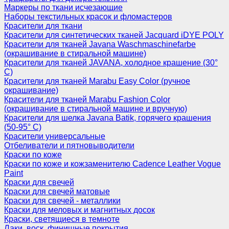
Маркеры по ткани исчезающие
Наборы текстильных красок и фломастеров
Красители для ткани
Красители для синтетических тканей Jacquard iDYE POLY
Красители для тканей Javana Waschmaschinefarbe
(окрашивание в стиральной машине)
Красители для тканей JAVANA, холодное крашение (30°
С)
Красители для тканей Marabu Easy Color (ручное
окрашивание)
Красители для тканей Marabu Fashion Color
(окрашивание в стиральной машине и вручную)
Красители для шелка Javana Batik, горячего крашения
(50-95° С)
Красители универсальные
Отбеливатели и пятновыводители
Краски по коже
Краски по коже и кожзаменителю Cadence Leather Vogue
Paint
Краски для свечей
Краски для свечей матовые
Краски для свечей - металлики
Краски для меловых и магнитных досок
Краски, светящиеся в темноте
Лаки, воск, финишные покрытия