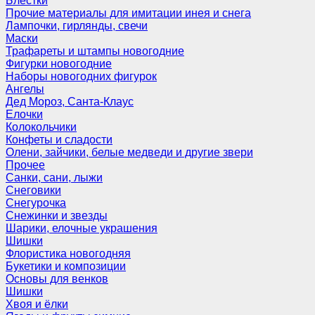
Блёстки
Прочие материалы для имитации инея и снега
Лампочки, гирлянды, свечи
Маски
Трафареты и штампы новогодние
Фигурки новогодние
Наборы новогодних фигурок
Ангелы
Дед Мороз, Санта-Клаус
Елочки
Колокольчики
Конфеты и сладости
Олени, зайчики, белые медведи и другие звери
Прочее
Санки, сани, лыжи
Снеговики
Снегурочка
Снежинки и звезды
Шарики, елочные украшения
Шишки
Флористика новогодняя
Букетики и композиции
Основы для венков
Шишки
Хвоя и ёлки