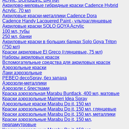
Acrylic, БОЛЬШИЕ БАНКИ
Акрилово-меловые гибридные краски Cadence Hybrid
Acrylic, 70 мл
Акриловые краски-металлики Cadence Dora
Cadence Handy Lacquered Paint - ультраглянцевые
Акриловые краски SOLO GOYA Acrylic
100 мл, тубы
250 мл, банки
Акриловые краски в больших банках Solo Goya Triton
(750 мл)
Краски акриловые El Greco (глянцевые, 75 мл)
Наборы акриловых красок
Вспомогательные средства для акриловых красок
Аэрозольные краски
Лаки аэрозольные
PEBEO decoSpray, без запаха
Аэрозоли-металлики
Аэрозоли с блестками
Краска аэрозольная Marabu Buntlack, 400 мл, матовые
Краски аэрозольные Maimeri Idea Spray
Аэрозольные краски Marabu Do it, 150 мл
Краски аэрозольные Marabu Do it, 150 мл, глянцевые
Краски аэрозольные Marabu Do it, 150 мл, металлики
Краски аэрозольные Marabu Do it, 150 мл,
перламутровые