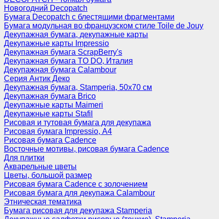
Новогодний Decopatch
Бумага Decopatch с блестящими фрагментами
Бумага модульная во французском стиле Toile de Jouy
Декупажная бумага, декупажные карты
Декупажные карты Impressio
Декупажная бумага ScrapBerry's
Декупажная бумага TO DO, Италия
Декупажная бумага Calambour
Серия Антик Деко
Декупажная бумага, Stamperia, 50х70 см
Декупажная бумага Brico
Декупажные карты Maimeri
Декупажные карты Stafil
Рисовая и тутовая бумага для декупажа
Рисовая бумага Impressio, А4
Рисовая бумага Cadence
Восточные мотивы, рисовая бумага Cadence
Для плитки
Акварельные цветы
Цветы, большой размер
Рисовая бумага Cadence c золочением
Рисовая бумага для декупажа Calambour
Этническая тематика
Бумага рисовая для декупажа Stamperia