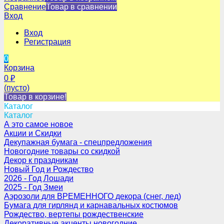
Сравнение
Товар в сравнении
Вход
Вход
Регистрация
0
Корзина
0
₽
(пусто)
Товар в корзине!
Каталог
Каталог
А это самое новое
Акции и Скидки
Декупажная бумага - спецпредложения
Новогодние товары со скидкой
Декор к праздникам
Новый Год и Рождество
2026 - Год Лошади
2025 - Год Змеи
Аэрозоли для ВРЕМЕННОГО декора (снег, лед)
Бумага для гирлянд и карнавальных костюмов
Рождество, вертепы рождественские
Декоративные акценты новогодние