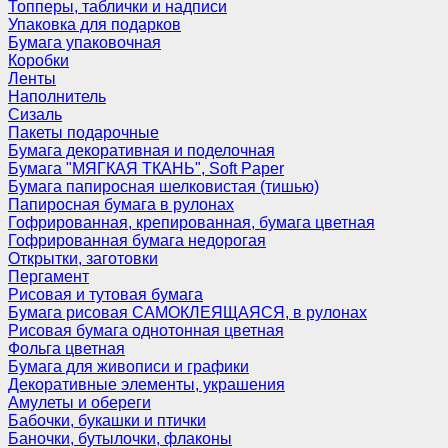
Топперы, таблички и надписи
Упаковка для подарков
Бумага упаковочная
Коробки
Ленты
Наполнитель
Сизаль
Пакеты подарочные
Бумага декоративная и поделочная
Бумага "МЯГКАЯ ТКАНЬ", Soft Paper
Бумага папиросная шелковистая (тишью)
Папиросная бумага в рулонах
Гофрированная, крепированная, бумага цветная
Гофрированная бумага недорогая
Открытки, заготовки
Пергамент
Рисовая и тутовая бумага
Бумага рисовая САМОКЛЕЯЩАЯСЯ, в рулонах
Рисовая бумага однотонная цветная
Фольга цветная
Бумага для живописи и графики
Декоративные элементы, украшения
Амулеты и обереги
Бабочки, букашки и птички
Баночки, бутылочки, флаконы