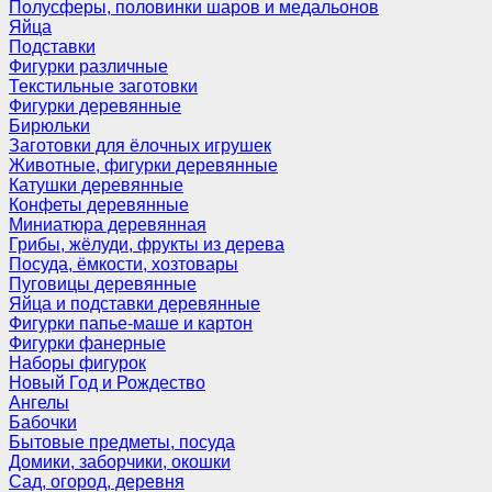
Полусферы, половинки шаров и медальонов
Яйца
Подставки
Фигурки различные
Текстильные заготовки
Фигурки деревянные
Бирюльки
Заготовки для ёлочных игрушек
Животные, фигурки деревянные
Катушки деревянные
Конфеты деревянные
Миниатюра деревянная
Грибы, жёлуди, фрукты из дерева
Посуда, ёмкости, хозтовары
Пуговицы деревянные
Яйца и подставки деревянные
Фигурки папье-маше и картон
Фигурки фанерные
Наборы фигурок
Новый Год и Рождество
Ангелы
Бабочки
Бытовые предметы, посуда
Домики, заборчики, окошки
Сад, огород, деревня