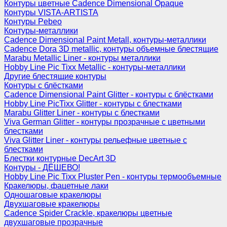
Контуры цветные Cadence Dimensional Opaque
Контуры VISTA-ARTISTA
Контуры Pebeo
Контуры-металлики
Cadence Dimensional Paint Metall, контуры-металлики
Cadence Dora 3D metallic, контуры объемные блестящие
Marabu Metallic Liner - контуры металлики
Hobby Line Pic Tixx Metallic - контуры-металлики
Другие блестящие контуры
Контуры с блёстками
Cadence Dimensional Paint Glitter - контуры с блёстками
Hobby Line PicTixx Glitter - контуры с блестками
Marabu Glitter Liner - контуры с блестками
Viva German Glitter - контуры прозрачные с цветными
блестками
Viva Glitter Liner - контуры рельефные цветные с
блестками
Блестки контурные DecArt 3D
Контуры - ДЁШЕВО!
Hobby Line Pic Tixx Pluster Pen - контуры термообъемные
Кракелюры, фацетные лаки
Одношаговые кракелюры
Двухшаговые кракелюры
Cadence Spider Crackle, кракелюры цветные
двухшаговые прозрачные