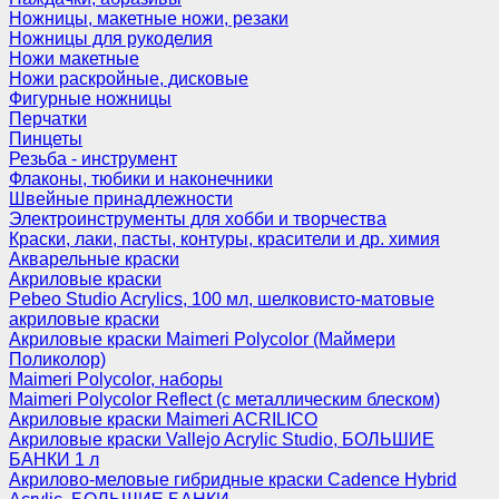
Ножницы, макетные ножи, резаки
Ножницы для рукоделия
Ножи макетные
Ножи раскройные, дисковые
Фигурные ножницы
Перчатки
Пинцеты
Резьба - инструмент
Флаконы, тюбики и наконечники
Швейные принадлежности
Электроинструменты для хобби и творчества
Краски, лаки, пасты, контуры, красители и др. химия
Акварельные краски
Акриловые краски
Pebeo Studio Acrylics, 100 мл, шелковисто-матовые
акриловые краски
Акриловые краски Maimeri Polycolor (Маймери
Поликолор)
Maimeri Polycolor, наборы
Maimeri Polycolor Reflect (с металлическим блеском)
Акриловые краски Maimeri ACRILICO
Акриловые краски Vallejo Acrylic Studio, БОЛЬШИЕ
БАНКИ 1 л
Акрилово-меловые гибридные краски Cadence Hybrid