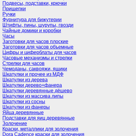
Подвесы, подставки, крючки
Прищепки
Ручки
Фурнитура для бижутерии
Штифты, пины, шурупы, гвозди
Чайные домики и коробки
Часы
Заготовки для часов плоские
Заготовки для часов объемные
Цифры и циферблаты для часов
Часовые механизмы и стрелки
Стрелки для часов
Чемоданы, саквояжи, ящики
Шкатулки и прочее из МДФ
Шкатулки из дерева
Шкатулки дерево+фанера
Шкатулки деревянные дёшево
Шкатулки из массива липы
Шкатулки из сосны
Шкатулки из фанеры
Яйца деревянные
Подставки для яиц деревянные
Золочение
Краски, металлики для золочения
Dora Cadence краски для золочения