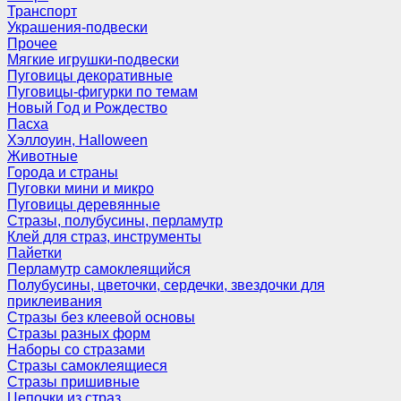
Транспорт
Украшения-подвески
Прочее
Мягкие игрушки-подвески
Пуговицы декоративные
Пуговицы-фигурки по темам
Новый Год и Рождество
Пасха
Хэллоуин, Halloween
Животные
Города и страны
Пуговки мини и микро
Пуговицы деревянные
Стразы, полубусины, перламутр
Клей для страз, инструменты
Пайетки
Перламутр самоклеящийся
Полубусины, цветочки, сердечки, звездочки для
приклеивания
Стразы без клеевой основы
Стразы разных форм
Наборы со стразами
Стразы самоклеящиеся
Стразы пришивные
Цепочки из страз