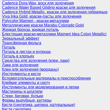
Cadence Dora Wax, воск для золочения
Cadence Water Based Gilding краски для золочения
Cadence Hybrid Metallic, краски для золочения гибридные
Viva Inka Gold, краски-пасты для золочения
Polycolor Maimeri - краски-металлики
Металлические краски Marabu Colorado Gold
Жидкая бронза, жидкая поталь
Блестящие краски-металлики Maimeri Idea Colori Metallici
Зеркальный эффект
Трансферная фольга
Поталь
Поталь в листах и рулонах
Поталь в хлопьях
Средства для золочения (клеи, лаки)
Лаки для золочения
Клеи для золочения (морданы)
Инструменты и кисти
Вспомогательные материалы и приспособления
Клейкие элементы и скотч
Инструменты для моделирования и лепки
Мастихины и шпатели
Стеки, биговки, бульки
Формы вырубные, каттеры
Кисти (синтетика, щетина, натуральные)
Кисти синтетика