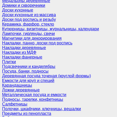
Медальоны деревянные
Домики и скворечники
Доски кухонные
Доски кухонные из массива
Доски под роспись и резьбу
Керамика, фарфор, стекло
Купюрницы, визитницы, журнальницы, календари
Лампочки, гирлянды, свечи
Магнитики для декорирования
Накладки, панно, доски под роспись
Накладки деревянные
Накладки из МДФ
Накладки фанерные
Плитки
Подсвечники и канделябры
Посуда, банки, подносы
Деревянная посуда точеная (круглой формы)
Емкости для круп и специй
Карандашницы
Ложки деревянные
Металлическая посуда и емкости
Подносы, тарелки, конфетницы
Салфетницы
Полочки, шкафчики, ключницы, вешалки
Предметы из пенопласта