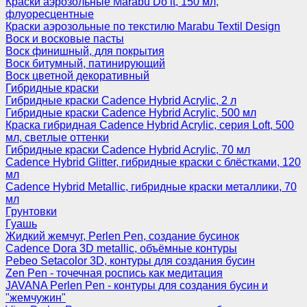
Краски аэрозольные Marabu Do it, 150 мл,
флуоресцентные
Краски аэрозольные по текстилю Marabu Textil Design
Воск и восковые пасты
Воск финишный, для покрытия
Воск битумный, патинирующий
Воск цветной декоративный
Гибридные краски
Гибридные краски Cadence Hybrid Acrylic, 2 л
Гибридные краски Cadence Hybrid Acrylic, 500 мл
Краска гибридная Cadence Hybrid Acrylic, серия Loft, 500
мл, светлые оттенки
Гибридные краски Cadence Hybrid Acrylic, 70 мл
Cadence Hybrid Glitter, гибридные краски с блёстками, 120
мл
Cadence Hybrid Metallic, гибридные краски металлики, 70
мл
Грунтовки
Гуашь
Жидкий жемчуг, Perlen Pen, создание бусинок
Cadence Dora 3D metallic, объёмные контуры
Pebeo Setacolor 3D, контуры для создания бусин
Zen Pen - точечная роспись как медитация
JAVANA Perlen Pen - контуры для создания бусин и
"жемчужин"