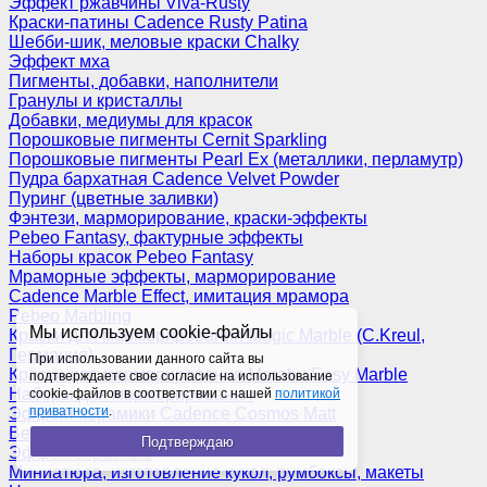
Эффект ржавчины Viva-Rusty
Краски-патины Cadence Rusty Patina
Шебби-шик, меловые краски Chalky
Эффект мха
Пигменты, добавки, наполнители
Гранулы и кристаллы
Добавки, медиумы для красок
Порошковые пигменты Cernit Sparkling
Порошковые пигменты Pearl Ex (металлики, перламутр)
Пудра бархатная Cadence Velvet Powder
Пуринг (цветные заливки)
Фэнтези, марморирование, краски-эффекты
Pebeo Fantasy, фактурные эффекты
Наборы красок Pebeo Fantasy
Мраморные эффекты, марморирование
Cadence Marble Effect, имитация мрамора
Pebeo Marbling
Мы используем cookie-файлы
Краски для марморирования Magic Marble (C.Kreul,
Германия)
При использовании данного сайта вы
Краски для марморирования Marabu Easy Marble
подтверждаете свое согласие на использование
Наборы для марморирования
cookie-файлов в соответствии с нашей
политикой
приватности
.
Эффект керамики Cadence Cosmos Matt
Венецианская штукатурка
Подтверждаю
Эффекты разные
Миниатюра, изготовление кукол, румбоксы, макеты