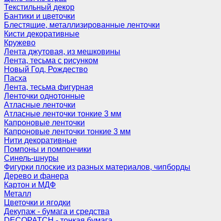
Текстильный декор
Бантики и цветочки
Блестящие, металлизированные ленточки
Кисти декоративные
Кружево
Лента джутовая, из мешковины
Лента, тесьма с рисунком
Новый Год, Рождество
Пасха
Лента, тесьма фигурная
Ленточки однотонные
Атласные ленточки
Атласные ленточки тонкие 3 мм
Капроновые ленточки
Капроновые ленточки тонкие 3 мм
Нити декоративные
Помпоны и помпончики
Синель-шнуры
Фигурки плоские из разных материалов, чипборды
Дерево и фанера
Картон и МДФ
Металл
Цветочки и ягодки
Декупаж - бумага и средства
DECOPATCH - тонкая бумага