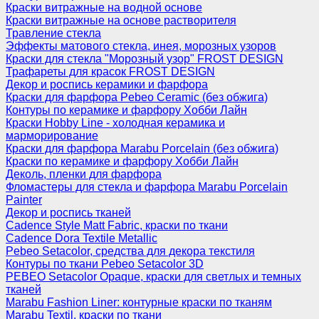
Краски витражные на водной основе
Краски витражные на основе растворителя
Травление стекла
Эффекты матового стекла, инея, морозных узоров
Краски для стекла "Морозный узор" FROST DESIGN
Трафареты для красок FROST DESIGN
Декор и роспись керамики и фарфора
Краски для фарфора Pebeo Ceramic (без обжига)
Контуры по керамике и фарфору Хобби Лайн
Краски Hobby Line - холодная керамика и
марморирование
Краски для фарфора Marabu Porcelain (без обжига)
Краски по керамике и фарфору Хобби Лайн
Деколь, пленки для фарфора
Фломастеры для стекла и фарфора Marabu Porcelain
Painter
Декор и роспись тканей
Cadence Style Matt Fabric, краски по ткани
Cadence Dora Textile Metallic
Pebeo Setacolor, средства для декора текстиля
Контуры по ткани Pebeo Setacolor 3D
PEBEO Setacolor Opaque, краски для светлых и темных
тканей
Marabu Fashion Liner: контурные краски по тканям
Marabu Textil, краски по ткани