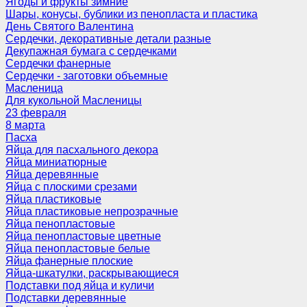
Ягоды и фрукты зимние
Шары, конусы, бублики из пенопласта и пластика
День Святого Валентина
Сердечки, декоративные детали разные
Декупажная бумага с сердечками
Сердечки фанерные
Сердечки - заготовки объемные
Масленица
Для кукольной Масленицы
23 февраля
8 марта
Пасха
Яйца для пасхального декора
Яйца миниатюрные
Яйца деревянные
Яйца с плоскими срезами
Яйца пластиковые
Яйца пластиковые непрозрачные
Яйца пенопластовые
Яйца пенопластовые цветные
Яйца пенопластовые белые
Яйца фанерные плоские
Яйца-шкатулки, раскрывающиеся
Подставки под яйца и куличи
Подставки деревянные