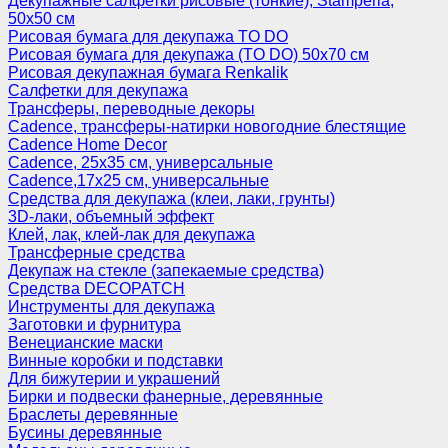
Декупажные салфетки рисовые (тонкие), Stamperia,
50х50 см
Рисовая бумага для декупажа TO DO
Рисовая бумага для декупажа (TO DO) 50х70 см
Рисовая декупажная бумага Renkalik
Салфетки для декупажа
Трансферы, переводные декоры
Cadence, трансферы-натирки новогодние блестящие
Cadence Home Decor
Cadence, 25х35 см, универсальные
Cadence,17х25 см, универсальные
Средства для декупажа (клеи, лаки, грунты)
3D-лаки, объемный эффект
Клей, лак, клей-лак для декупажа
Трансферные средства
Декупаж на стекле (запекаемые средства)
Средства DECOPATCH
Инструменты для декупажа
Заготовки и фурнитура
Венецианские маски
Винные коробки и подставки
Для бижутерии и украшений
Бирки и подвески фанерные, деревянные
Браслеты деревянные
Бусины деревянные