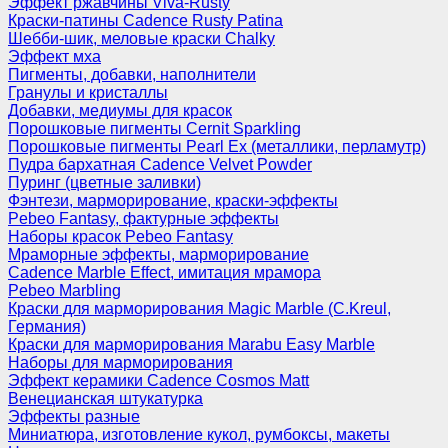
Эффект ржавчины Viva-Rusty
Краски-патины Cadence Rusty Patina
Шебби-шик, меловые краски Chalky
Эффект мха
Пигменты, добавки, наполнители
Гранулы и кристаллы
Добавки, медиумы для красок
Порошковые пигменты Cernit Sparkling
Порошковые пигменты Pearl Ex (металлики, перламутр)
Пудра бархатная Cadence Velvet Powder
Пуринг (цветные заливки)
Фэнтези, марморирование, краски-эффекты
Pebeo Fantasy, фактурные эффекты
Наборы красок Pebeo Fantasy
Мраморные эффекты, марморирование
Cadence Marble Effect, имитация мрамора
Pebeo Marbling
Краски для марморирования Magic Marble (C.Kreul,
Германия)
Краски для марморирования Marabu Easy Marble
Наборы для марморирования
Эффект керамики Cadence Cosmos Matt
Венецианская штукатурка
Эффекты разные
Миниатюра, изготовление кукол, румбоксы, макеты