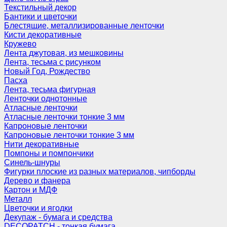
Текстильный декор
Бантики и цветочки
Блестящие, металлизированные ленточки
Кисти декоративные
Кружево
Лента джутовая, из мешковины
Лента, тесьма с рисунком
Новый Год, Рождество
Пасха
Лента, тесьма фигурная
Ленточки однотонные
Атласные ленточки
Атласные ленточки тонкие 3 мм
Капроновые ленточки
Капроновые ленточки тонкие 3 мм
Нити декоративные
Помпоны и помпончики
Синель-шнуры
Фигурки плоские из разных материалов, чипборды
Дерево и фанера
Картон и МДФ
Металл
Цветочки и ягодки
Декупаж - бумага и средства
DECOPATCH - тонкая бумага