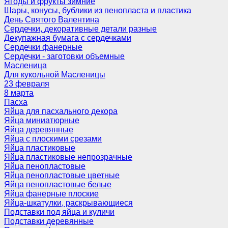
Ягоды и фрукты зимние
Шары, конусы, бублики из пенопласта и пластика
День Святого Валентина
Сердечки, декоративные детали разные
Декупажная бумага с сердечками
Сердечки фанерные
Сердечки - заготовки объемные
Масленица
Для кукольной Масленицы
23 февраля
8 марта
Пасха
Яйца для пасхального декора
Яйца миниатюрные
Яйца деревянные
Яйца с плоскими срезами
Яйца пластиковые
Яйца пластиковые непрозрачные
Яйца пенопластовые
Яйца пенопластовые цветные
Яйца пенопластовые белые
Яйца фанерные плоские
Яйца-шкатулки, раскрывающиеся
Подставки под яйца и куличи
Подставки деревянные