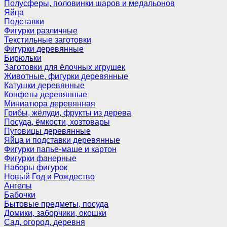
Полусферы, половинки шаров и медальонов
Яйца
Подставки
Фигурки различные
Текстильные заготовки
Фигурки деревянные
Бирюльки
Заготовки для ёлочных игрушек
Животные, фигурки деревянные
Катушки деревянные
Конфеты деревянные
Миниатюра деревянная
Грибы, жёлуди, фрукты из дерева
Посуда, ёмкости, хозтовары
Пуговицы деревянные
Яйца и подставки деревянные
Фигурки папье-маше и картон
Фигурки фанерные
Наборы фигурок
Новый Год и Рождество
Ангелы
Бабочки
Бытовые предметы, посуда
Домики, заборчики, окошки
Сад, огород, деревня