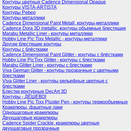
Контуры цветные Cadence Dimensional Opaque
Контуры VISTA-ARTISTA
Контуры Pebeo
Контуры-металлики
Cadence Dimensional Paint Metall, контуры-металлики
Cadence Dora 3D metallic, контуры объемные блестящие
Marabu Metallic Liner - контуры металлики
Hobby Line Pic Tixx Metallic - контуры-металлики
Другие блестящие контуры
Контуры с блёстками
Cadence Dimensional Paint Glitter - контуры с блёстками
Hobby Line PicTixx Glitter - контуры с блестками
Marabu Glitter Liner - контуры с блестками
Viva German Glitter - контуры прозрачные с цветными
блестками
Viva Glitter Liner - контуры рельефные цветные с
блестками
Блестки контурные DecArt 3D
Контуры - ДЁШЕВО!
Hobby Line Pic Tixx Pluster Pen - контуры термообъемные
Кракелюры, фацетные лаки
Одношаговые кракелюры
Двухшаговые кракелюры
Cadence Spider Crackle, кракелюры цветные
двухшаговые прозрачные