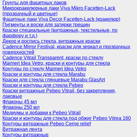
Грунты для фацетных лаков
Микрокракелюрные лаки Viva Mikro Facetten-Lack
(прозрачный и цветные)
Фацетные лаки Viva Decor Facetten-Lack (кракелюр)
Пигменты и воски для затирки трещин
Краски специальные (витражные, текстильные, по
фарфору и т.д.)
Декор и роспись стекла, витражные краски
Cadence Mirror Festival, краски для зеркал и прозрачных
поверхностей
Cadence Vitrail Transparent, краски по стеклу
Maimeri Idea Vetro, краски и контуры для стекла
Контуры по стеклу Maimeri Idea Vetro
Краски и контуры для стекла Marabu
Краски для стекла глянцевые Marabu GlasArt
Краски и контуры для стекла Pebeo
Краски витражные Pebeo Vitrail, без закрепления,
лаковые
Флаконы 45 мл
Флаконы 250 мл
Медиумы и добавки к Pebeo Vitrail
Краски и контуры для стекла под обжиг Pebeo Vitrea 160
Контуры витражные Pebeo Cerne relief
Витражная лента
Контуры витражные