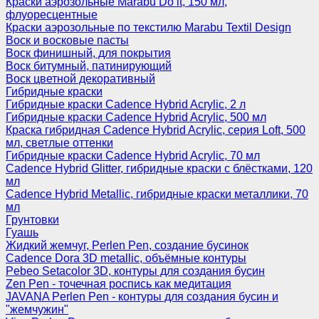
Краски аэрозольные Marabu Do it, 150 мл,
флуоресцентные
Краски аэрозольные по текстилю Marabu Textil Design
Воск и восковые пасты
Воск финишный, для покрытия
Воск битумный, патинирующий
Воск цветной декоративный
Гибридные краски
Гибридные краски Cadence Hybrid Acrylic, 2 л
Гибридные краски Cadence Hybrid Acrylic, 500 мл
Краска гибридная Cadence Hybrid Acrylic, серия Loft, 500
мл, светлые оттенки
Гибридные краски Cadence Hybrid Acrylic, 70 мл
Cadence Hybrid Glitter, гибридные краски с блёстками, 120
мл
Cadence Hybrid Metallic, гибридные краски металлики, 70
мл
Грунтовки
Гуашь
Жидкий жемчуг, Perlen Pen, создание бусинок
Cadence Dora 3D metallic, объёмные контуры
Pebeo Setacolor 3D, контуры для создания бусин
Zen Pen - точечная роспись как медитация
JAVANA Perlen Pen - контуры для создания бусин и
"жемчужин"