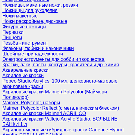
Ножницы, макетные ножи, резаки
Ножницы для рукоделия
Ножи макетные
Ножи раскройные, дисковые
Фигурные ножницы
Перчатки
Пинцеты
Резьба - инструмент
Флаконы, тюбики и наконечники
Швейные принадлежности
Электроинструменты для хобби и творчества
Краски, лаки, пасты, контуры, красители и др. химия
Акварельные краски
Акриловые краски
Pebeo Studio Acrylics, 100 мл, шелковисто-матовые
акриловые краски
Акриловые краски Maimeri Polycolor (Маймери
Поликолор)
Maimeri Polycolor, наборы
Maimeri Polycolor Reflect (с металлическим блеском)
Акриловые краски Maimeri ACRILICO
Акриловые краски Vallejo Acrylic Studio, БОЛЬШИЕ
БАНКИ 1 л
Акрилово-меловые гибридные краски Cadence Hybrid