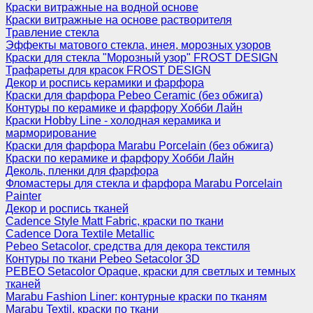
Краски витражные на водной основе
Краски витражные на основе растворителя
Травление стекла
Эффекты матового стекла, инея, морозных узоров
Краски для стекла "Морозный узор" FROST DESIGN
Трафареты для красок FROST DESIGN
Декор и роспись керамики и фарфора
Краски для фарфора Pebeo Ceramic (без обжига)
Контуры по керамике и фарфору Хобби Лайн
Краски Hobby Line - холодная керамика и
марморирование
Краски для фарфора Marabu Porcelain (без обжига)
Краски по керамике и фарфору Хобби Лайн
Деколь, пленки для фарфора
Фломастеры для стекла и фарфора Marabu Porcelain
Painter
Декор и роспись тканей
Cadence Style Matt Fabric, краски по ткани
Cadence Dora Textile Metallic
Pebeo Setacolor, средства для декора текстиля
Контуры по ткани Pebeo Setacolor 3D
PEBEO Setacolor Opaque, краски для светлых и темных
тканей
Marabu Fashion Liner: контурные краски по тканям
Marabu Textil, краски по ткани