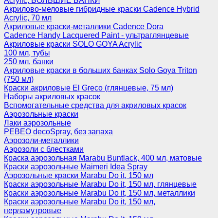
Acrylic, БОЛЬШИЕ БАНКИ
Акрилово-меловые гибридные краски Cadence Hybrid
Acrylic, 70 мл
Акриловые краски-металлики Cadence Dora
Cadence Handy Lacquered Paint - ультраглянцевые
Акриловые краски SOLO GOYA Acrylic
100 мл, тубы
250 мл, банки
Акриловые краски в больших банках Solo Goya Triton
(750 мл)
Краски акриловые El Greco (глянцевые, 75 мл)
Наборы акриловых красок
Вспомогательные средства для акриловых красок
Аэрозольные краски
Лаки аэрозольные
PEBEO decoSpray, без запаха
Аэрозоли-металлики
Аэрозоли с блестками
Краска аэрозольная Marabu Buntlack, 400 мл, матовые
Краски аэрозольные Maimeri Idea Spray
Аэрозольные краски Marabu Do it, 150 мл
Краски аэрозольные Marabu Do it, 150 мл, глянцевые
Краски аэрозольные Marabu Do it, 150 мл, металлики
Краски аэрозольные Marabu Do it, 150 мл,
перламутровые