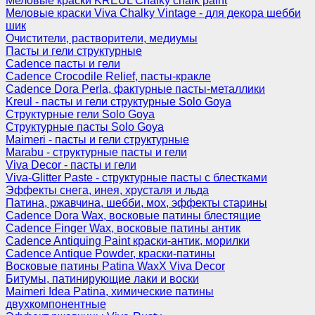
Меловые краски KREUL Chalky chalk paint
Меловые краски Viva Chalky Vintage - для декора шебби
шик
Очистители, растворители, медиумы
Пасты и гели структурные
Cadence пасты и гели
Cadence Crocodile Relief, пасты-кракле
Cadence Dora Perla, фактурные пасты-металлики
Kreul - пасты и гели структурные Solo Goya
Структурные гели Solo Goya
Структурные пасты Solo Goya
Maimeri - пасты и гели структурные
Marabu - структурные пасты и гели
Viva Decor - пасты и гели
Viva-Glitter Paste - структурные пасты с блестками
Эффекты снега, инея, хрусталя и льда
Патина, ржавчина, шебби, мох, эффекты старины
Cadence Dora Wax, восковые патины блестящие
Cadence Finger Wax, восковые патины антик
Сadence Antiquing Paint краски-антик, морилки
Cadence Antique Powder, краски-патины
Восковые патины Patina WaxX Viva Decor
Битумы, патинирующие лаки и воски
Maimeri Idea Patina, химические патины
двухкомпонентные