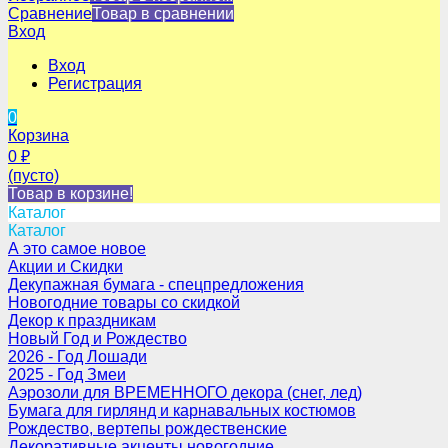
Сравнение
Товар в сравнении
Вход
Вход
Регистрация
0
Корзина
0
₽
(пусто)
Товар в корзине!
Каталог
Каталог
А это самое новое
Акции и Скидки
Декупажная бумага - спецпредложения
Новогодние товары со скидкой
Декор к праздникам
Новый Год и Рождество
2026 - Год Лошади
2025 - Год Змеи
Аэрозоли для ВРЕМЕННОГО декора (снег, лед)
Бумага для гирлянд и карнавальных костюмов
Рождество, вертепы рождественские
Декоративные акценты новогодние