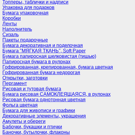
Топперы, таблички и надписи
Упаковка для подарков
Бумага упаковочная
Коробки
Ленты
Наполнитель
Сизаль
Пакеты подарочные
Бумага декоративная и поделочная
Бумага "МЯГКАЯ ТКАНЬ", Soft Paper
Бумага папиросная шелковистая (тишью)
Папиросная бумага в рулонах
Гофрированная, крепированная, бумага цветная
Гофрированная бумага недорогая
Открытки, заготовки
Пергамент
Рисовая и тутовая бумага
Бумага рисовая САМОКЛЕЯЩАЯСЯ, в рулонах
Рисовая бумага однотонная цветная
Фольга цветная
Бумага для живописи и графики
Декоративные элементы, украшения
Амулеты и обереги
Бабочки, букашки и птички
Баночки, бутылочки, флаконы