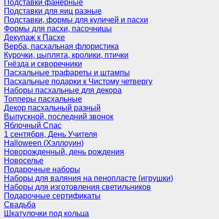
Подставки фанерные
Подставки для яиц разные
Подставки, формы для куличей и пасхи
Формы для пасхи, пасочницы
Декупаж к Пасхе
Верба, пасхальная флористика
Курочки, цыплята, кролики, птички
Гнёзда и скворечники
Пасхальные трафареты и штампы
Пасхальные подарки к Чистому четвергу
Наборы пасхальные для декора
Топперы пасхальные
Декор пасхальный разный
Выпускной, последний звонок
Яблочный Спас
1 сентября, День Учителя
Halloween (Хэллоуин)
Новорожденный, день рождения
Новоселье
Подарочные наборы
Наборы для валяния на пенопласте (игрушки)
Наборы для изготовления светильников
Подарочные сертификаты
Свадьба
Шкатулочки под кольца