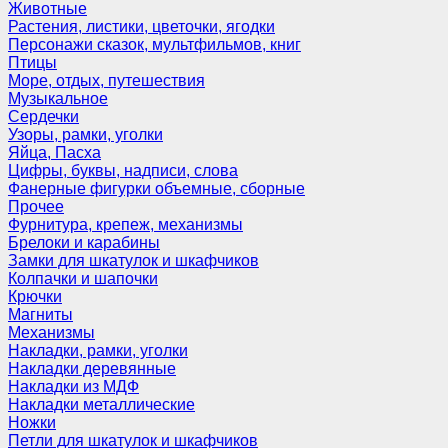
Животные
Растения, листики, цветочки, ягодки
Персонажи сказок, мультфильмов, книг
Птицы
Море, отдых, путешествия
Музыкальное
Сердечки
Узоры, рамки, уголки
Яйца, Пасха
Цифры, буквы, надписи, слова
Фанерные фигурки объемные, сборные
Прочее
Фурнитура, крепеж, механизмы
Брелоки и карабины
Замки для шкатулок и шкафчиков
Колпачки и шапочки
Крючки
Магниты
Механизмы
Накладки, рамки, уголки
Накладки деревянные
Накладки из МДФ
Накладки металлические
Ножки
Петли для шкатулок и шкафчиков