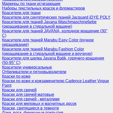
Маркеры по ткани исчезающие
Наборы текстильных красок и фломастеров
Красители для ткани
Красители для синтетических тканей Jacquard iDYE POLY
Красители для тканей Javana Waschmaschinefarbe
(окрашивание в стиральной машине)
Красители для тканей JAVANA, холодное крашение (30°
С)
Красители для тканей Marabu Easy Color (ручное
окрашивание)
Красители для тканей Marabu Fashion Color
(окрашивание в стиральной машине и вручную)
Красители для шелка Javana Batik, горячего крашения
(50-95° С)
Красители универсальные
Отбеливатели и пятновыводители
Краски по коже
Краски по коже и кожзаменителю Cadence Leather Vogue
Paint
Краски для свечей
Краски для свечей матовые
Краски для свечей - металлики
Краски для меловых и магнитных досок
Краски, светящиеся в темноте
Лаки, воск, финишные покрытия