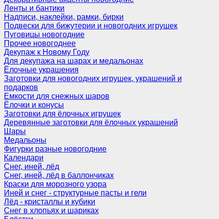
Ленты и бантики
Надписи, наклейки, рамки, бирки
Подвески для бижутерии и новогодних игрушек
Пуговицы новогодние
Прочее новогоднее
Декупаж к Новому Году
Для декупажа на шарах и медальонах
Ёлочные украшения
Заготовки для новогодних игрушек, украшений и
подарков
Емкости для снежных шаров
Ёлочки и конусы
Заготовки для ёлочных игрушек
Деревянные заготовки для ёлочных украшений
Шары
Медальоны
Фигурки разные новогодние
Календари
Снег, иней, лёд
Снег, иней, лёд в баллончиках
Краски для морозного узора
Иней и снег - структурные пасты и гели
Лёд - кристаллы и кубики
Снег в хлопьях и шариках