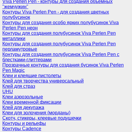
Viva Perlen Pen - контуры для создания объемных
"жемчужин"
Контуры Viva Perlen Pen - для создания цветных
полубусинок
Контуры для создания особо ярких полубусинок Viva
Perlen Pen неон
Контуры для создания полубусинок Viva Perlen Pen
металлики
Контуры для создания полубусинок Viva Perlen Pen
перламутровые
Контуры для создания полубусинок Viva Perlen Pen с
блестками-глиттерами
Прозрачные контуры для создания бусинок Viva Perlen
Pen Magic
Клеи и клеящие пистолеты
Клей для творчества универсальный
Клей для страз
UHU
Клеи аэрозольные
Клеи временной фиксации
Клей для декупажа
Клеи для золочения (морданы)
Скотч, стикеры, клеевые подушечки
Контуры и рельефы
Контуры Cadence