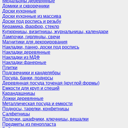
Медальоны деревянные
Домики и скворечники
Доски кухонные
Доски кухонные из массива
Доски под роспись и резьбу
Керамика, фарфор, стекло
Купюрницы, визитницы, журнальницы, календари
Лампочки, гирлянды, свечи
Магнитики для декорирования
Накладки, панно, доски под роспись
Накладки деревянные
Накладки из МДФ
Накладки фанерные
Плитки
Подсвечники и канделябры
Посуда, банки, подносы
Деревянная посуда точеная (круглой формы)
Емкости для круп и специй
Карандашницы
Ложки деревянные
Металлическая посуда и емкости
Подносы, тарелки, конфетницы
Салфетницы
Полочки, шкафчики, ключницы, вешалки
Предметы из пенопласта