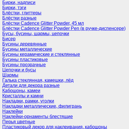
Бирки, надписи
Бирки, тэги
Блёстки, глиттеры
Блёстки разные
Блёстки Cadence Glitter Powder, 45 мл
Блёстки Cadence Glitter Powder Pen (в ручке-диспенсере)
Бусы, бусины, шармы, цепочки
Бисер
Бусины деревянные
Бусины металлические
Бусины керамические и стеклянные
Бусины пластиковые
Бусины прозрачные
Цепочки и бусы
Шармы
Галька стеклянная, камешки, лёд
Детали для декора разные
Кабошоны, камеи
Кристаллы и камни
Накладки, рамки, уголки
Накладки металлические, филигрань
Наклейки
Наклейки-орнаменты блестящие
Перья цветные
Пластиковый декор для наклеивания, кабошоны