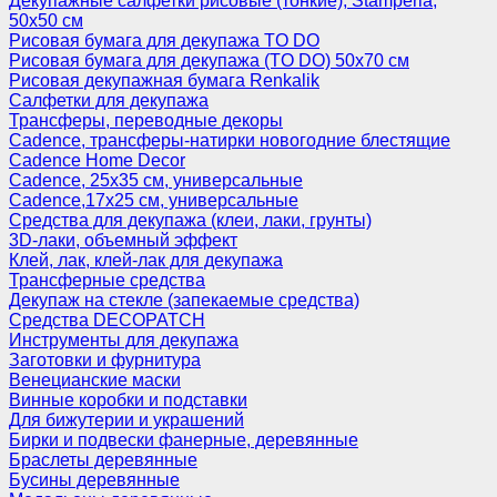
Декупажные салфетки рисовые (тонкие), Stamperia,
50х50 см
Рисовая бумага для декупажа TO DO
Рисовая бумага для декупажа (TO DO) 50х70 см
Рисовая декупажная бумага Renkalik
Салфетки для декупажа
Трансферы, переводные декоры
Cadence, трансферы-натирки новогодние блестящие
Cadence Home Decor
Cadence, 25х35 см, универсальные
Cadence,17х25 см, универсальные
Средства для декупажа (клеи, лаки, грунты)
3D-лаки, объемный эффект
Клей, лак, клей-лак для декупажа
Трансферные средства
Декупаж на стекле (запекаемые средства)
Средства DECOPATCH
Инструменты для декупажа
Заготовки и фурнитура
Венецианские маски
Винные коробки и подставки
Для бижутерии и украшений
Бирки и подвески фанерные, деревянные
Браслеты деревянные
Бусины деревянные