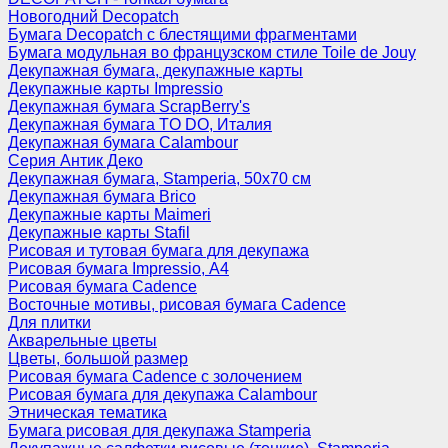
Новогодний Decopatch
Бумага Decopatch с блестящими фрагментами
Бумага модульная во французском стиле Toile de Jouy
Декупажная бумага, декупажные карты
Декупажные карты Impressio
Декупажная бумага ScrapBerry's
Декупажная бумага TO DO, Италия
Декупажная бумага Calambour
Серия Антик Деко
Декупажная бумага, Stamperia, 50х70 см
Декупажная бумага Brico
Декупажные карты Maimeri
Декупажные карты Stafil
Рисовая и тутовая бумага для декупажа
Рисовая бумага Impressio, А4
Рисовая бумага Cadence
Восточные мотивы, рисовая бумага Cadence
Для плитки
Акварельные цветы
Цветы, большой размер
Рисовая бумага Cadence c золочением
Рисовая бумага для декупажа Calambour
Этническая тематика
Бумага рисовая для декупажа Stamperia