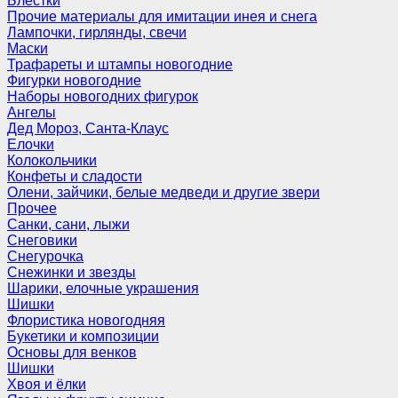
Блёстки
Прочие материалы для имитации инея и снега
Лампочки, гирлянды, свечи
Маски
Трафареты и штампы новогодние
Фигурки новогодние
Наборы новогодних фигурок
Ангелы
Дед Мороз, Санта-Клаус
Елочки
Колокольчики
Конфеты и сладости
Олени, зайчики, белые медведи и другие звери
Прочее
Санки, сани, лыжи
Снеговики
Снегурочка
Снежинки и звезды
Шарики, елочные украшения
Шишки
Флористика новогодняя
Букетики и композиции
Основы для венков
Шишки
Хвоя и ёлки