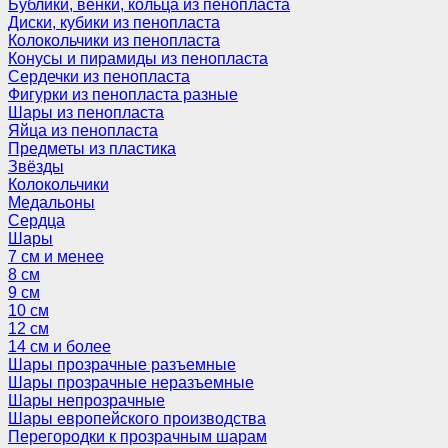
Бублики, венки, кольца из пенопласта
Диски, кубики из пенопласта
Колокольчики из пенопласта
Конусы и пирамиды из пенопласта
Сердечки из пенопласта
Фигурки из пенопласта разные
Шары из пенопласта
Яйца из пенопласта
Предметы из пластика
Звёзды
Колокольчики
Медальоны
Сердца
Шары
7 см и менее
8 см
9 см
10 см
12 см
14 см и более
Шары прозрачные разъемные
Шары прозрачные неразъемные
Шары непрозрачные
Шары европейского производства
Перегородки к прозрачным шарам