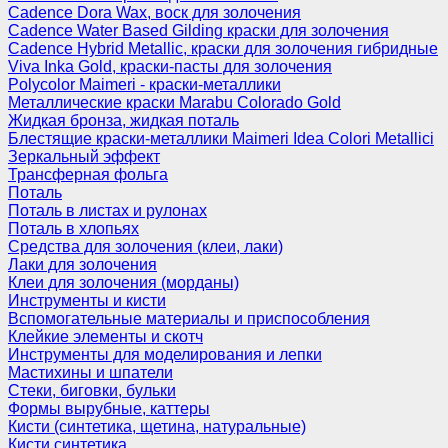
Cadence Dora Wax, воск для золочения
Cadence Water Based Gilding краски для золочения
Cadence Hybrid Metallic, краски для золочения гибридные
Viva Inka Gold, краски-пасты для золочения
Polycolor Maimeri - краски-металлики
Металлические краски Marabu Colorado Gold
Жидкая бронза, жидкая поталь
Блестящие краски-металлики Maimeri Idea Colori Metallici
Зеркальный эффект
Трансферная фольга
Поталь
Поталь в листах и рулонах
Поталь в хлопьях
Средства для золочения (клеи, лаки)
Лаки для золочения
Клеи для золочения (морданы)
Инструменты и кисти
Вспомогательные материалы и приспособления
Клейкие элементы и скотч
Инструменты для моделирования и лепки
Мастихины и шпатели
Стеки, биговки, бульки
Формы вырубные, каттеры
Кисти (синтетика, щетина, натуральные)
Кисти синтетика