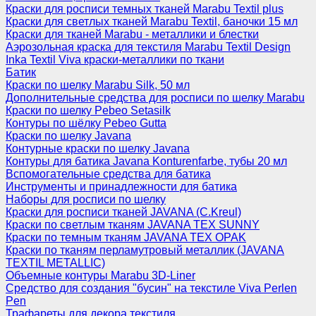
Краски для росписи темных тканей Marabu Textil plus
Краски для светлых тканей Marabu Textil, баночки 15 мл
Краски для тканей Marabu - металлики и блестки
Аэрозольная краска для текстиля Marabu Textil Design
Inka Textil Viva краски-металлики по ткани
Батик
Краски по шелку Marabu Silk, 50 мл
Дополнительные средства для росписи по шелку Marabu
Краски по шелку Pebeo Setasilk
Контуры по шёлку Pebeo Gutta
Краски по шелку Javana
Контурные краски по шелку Javana
Контуры для батика Javana Konturenfarbe, тубы 20 мл
Вспомогательные средства для батика
Инструменты и принадлежности для батика
Наборы для росписи по шелку
Краски для росписи тканей JAVANA (C.Kreul)
Краски по светлым тканям JAVANA TEX SUNNY
Краски по темным тканям JAVANA TEX OPAK
Краски по тканям перламутровый металлик (JAVANA
TEXTIL METALLIC)
Объемные контуры Marabu 3D-Liner
Средство для создания "бусин" на текстиле Viva Perlen
Pen
Трафареты для декора текстиля