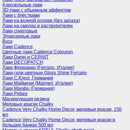
Аэрозольные лаки
3D-лаки с объемным эффектом
Лаки с блёстками
Лаки на водной основе (без запаха)
Лаки на смолах и растворителях
Лаки спиртовые
Эпоксидные лаки
Воск
Лаки Cadence
Цветные лаки Cadence Colouron
Лаки Darwi и CERNIT
Лаки DECOPATCH
Лаки Феррарио (Ferrario, Италия)
Лаки-гели цветные Gloss Shine Ferrario
Лаки C.Kreul, Германия
Лаки Маймери (Maimeri, Италия)
Лаки Marabu (Германия)
Лаки Pebeo
Маскирующая резина
Меловые краски Chalky
Cadence Very Chalky Home Decor, меловые краски, 150
мл
Cadence Very Chalky Home Decor, меловые краски в
больших банках 500 мл