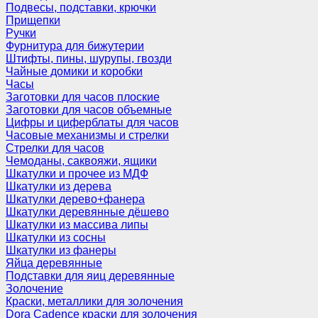
Подвесы, подставки, крючки
Прищепки
Ручки
Фурнитура для бижутерии
Штифты, пины, шурупы, гвозди
Чайные домики и коробки
Часы
Заготовки для часов плоские
Заготовки для часов объемные
Цифры и циферблаты для часов
Часовые механизмы и стрелки
Стрелки для часов
Чемоданы, саквояжи, ящики
Шкатулки и прочее из МДФ
Шкатулки из дерева
Шкатулки дерево+фанера
Шкатулки деревянные дёшево
Шкатулки из массива липы
Шкатулки из сосны
Шкатулки из фанеры
Яйца деревянные
Подставки для яиц деревянные
Золочение
Краски, металлики для золочения
Dora Cadence краски для золочения