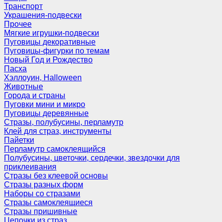
Транспорт
Украшения-подвески
Прочее
Мягкие игрушки-подвески
Пуговицы декоративные
Пуговицы-фигурки по темам
Новый Год и Рождество
Пасха
Хэллоуин, Halloween
Животные
Города и страны
Пуговки мини и микро
Пуговицы деревянные
Стразы, полубусины, перламутр
Клей для страз, инструменты
Пайетки
Перламутр самоклеящийся
Полубусины, цветочки, сердечки, звездочки для
приклеивания
Стразы без клеевой основы
Стразы разных форм
Наборы со стразами
Стразы самоклеящиеся
Стразы пришивные
Цепочки из страз