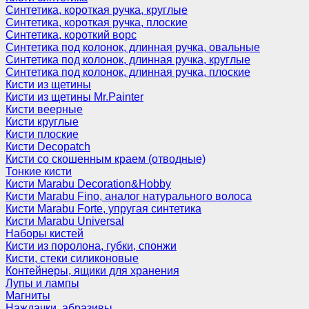
Синтетика, короткая ручка, круглые
Синтетика, короткая ручка, плоские
Синтетика, короткий ворс
Синтетика под колонок, длинная ручка, овальные
Синтетика под колонок, длинная ручка, круглые
Синтетика под колонок, длинная ручка, плоские
Кисти из щетины
Кисти из щетины Mr.Painter
Кисти веерные
Кисти круглые
Кисти плоские
Кисти Decopatch
Кисти со скошенным краем (отводные)
Тонкие кисти
Кисти Marabu Decoration&Hobby
Кисти Marabu Fino, аналог натурального волоса
Кисти Marabu Forte, упругая синтетика
Кисти Marabu Universal
Наборы кистей
Кисти из поролона, губки, спонжи
Кисти, стеки силиконовые
Контейнеры, ящики для хранения
Лупы и лампы
Магниты
Наждачки, абразивы