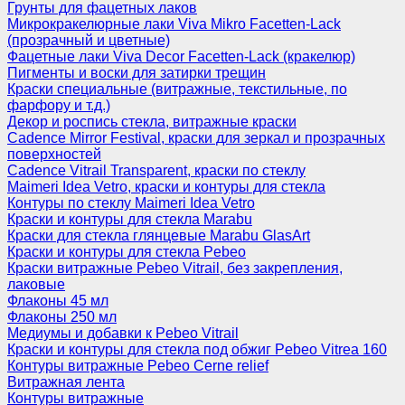
Грунты для фацетных лаков
Микрокракелюрные лаки Viva Mikro Facetten-Lack
(прозрачный и цветные)
Фацетные лаки Viva Decor Facetten-Lack (кракелюр)
Пигменты и воски для затирки трещин
Краски специальные (витражные, текстильные, по
фарфору и т.д.)
Декор и роспись стекла, витражные краски
Cadence Mirror Festival, краски для зеркал и прозрачных
поверхностей
Cadence Vitrail Transparent, краски по стеклу
Maimeri Idea Vetro, краски и контуры для стекла
Контуры по стеклу Maimeri Idea Vetro
Краски и контуры для стекла Marabu
Краски для стекла глянцевые Marabu GlasArt
Краски и контуры для стекла Pebeo
Краски витражные Pebeo Vitrail, без закрепления,
лаковые
Флаконы 45 мл
Флаконы 250 мл
Медиумы и добавки к Pebeo Vitrail
Краски и контуры для стекла под обжиг Pebeo Vitrea 160
Контуры витражные Pebeo Cerne relief
Витражная лента
Контуры витражные