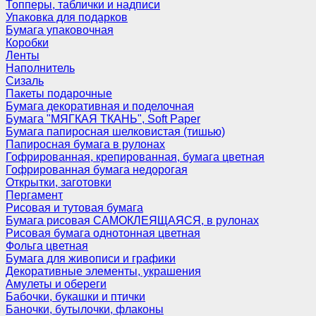
Топперы, таблички и надписи
Упаковка для подарков
Бумага упаковочная
Коробки
Ленты
Наполнитель
Сизаль
Пакеты подарочные
Бумага декоративная и поделочная
Бумага "МЯГКАЯ ТКАНЬ", Soft Paper
Бумага папиросная шелковистая (тишью)
Папиросная бумага в рулонах
Гофрированная, крепированная, бумага цветная
Гофрированная бумага недорогая
Открытки, заготовки
Пергамент
Рисовая и тутовая бумага
Бумага рисовая САМОКЛЕЯЩАЯСЯ, в рулонах
Рисовая бумага однотонная цветная
Фольга цветная
Бумага для живописи и графики
Декоративные элементы, украшения
Амулеты и обереги
Бабочки, букашки и птички
Баночки, бутылочки, флаконы