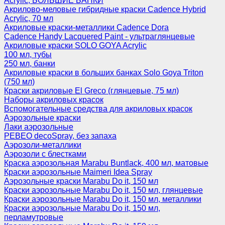
Acrylic, БОЛЬШИЕ БАНКИ
Акрилово-меловые гибридные краски Cadence Hybrid
Acrylic, 70 мл
Акриловые краски-металлики Cadence Dora
Cadence Handy Lacquered Paint - ультраглянцевые
Акриловые краски SOLO GOYA Acrylic
100 мл, тубы
250 мл, банки
Акриловые краски в больших банках Solo Goya Triton
(750 мл)
Краски акриловые El Greco (глянцевые, 75 мл)
Наборы акриловых красок
Вспомогательные средства для акриловых красок
Аэрозольные краски
Лаки аэрозольные
PEBEO decoSpray, без запаха
Аэрозоли-металлики
Аэрозоли с блестками
Краска аэрозольная Marabu Buntlack, 400 мл, матовые
Краски аэрозольные Maimeri Idea Spray
Аэрозольные краски Marabu Do it, 150 мл
Краски аэрозольные Marabu Do it, 150 мл, глянцевые
Краски аэрозольные Marabu Do it, 150 мл, металлики
Краски аэрозольные Marabu Do it, 150 мл,
перламутровые