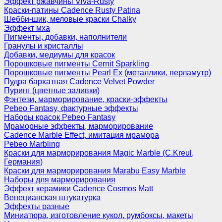
Эффект ржавчины Viva-Rusty
Краски-патины Cadence Rusty Patina
Шебби-шик, меловые краски Chalky
Эффект мха
Пигменты, добавки, наполнители
Гранулы и кристаллы
Добавки, медиумы для красок
Порошковые пигменты Cernit Sparkling
Порошковые пигменты Pearl Ex (металлики, перламутр)
Пудра бархатная Cadence Velvet Powder
Пуринг (цветные заливки)
Фэнтези, марморирование, краски-эффекты
Pebeo Fantasy, фактурные эффекты
Наборы красок Pebeo Fantasy
Мраморные эффекты, марморирование
Cadence Marble Effect, имитация мрамора
Pebeo Marbling
Краски для марморирования Magic Marble (C.Kreul,
Германия)
Краски для марморирования Marabu Easy Marble
Наборы для марморирования
Эффект керамики Cadence Cosmos Matt
Венецианская штукатурка
Эффекты разные
Миниатюра, изготовление кукол, румбоксы, макеты