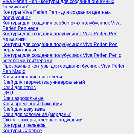
Viva Perlen Pen - контуры для создания объемных
"жемчужин"
Контуры Viva Perlen Pen - для создания цветных
полубусинок
Контуры для создания особо ярких полубусинок Viva
Perlen Pen неон
Контуры для создания полубусинок Viva Perlen Pen
металлики
Контуры для создания полубусинок Viva Perlen Pen
перламутровые
Контуры для создания полубусинок Viva Perlen Pen с
блестками-глиттерами
Прозрачные контуры для создания бусинок Viva Perlen
Pen Magic
Клеи и клеящие пистолеты
Клей для творчества универсальный
Клей для страз
UHU
Клеи аэрозольные
Клеи временной фиксации
Клей для декупажа
Клеи для золочения (морданы)
Скотч, стикеры, клеевые подушечки
Контуры и рельефы
Контуры Cadence