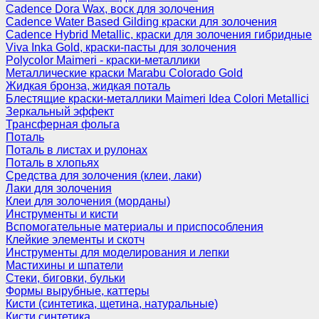
Cadence Dora Wax, воск для золочения
Cadence Water Based Gilding краски для золочения
Cadence Hybrid Metallic, краски для золочения гибридные
Viva Inka Gold, краски-пасты для золочения
Polycolor Maimeri - краски-металлики
Металлические краски Marabu Colorado Gold
Жидкая бронза, жидкая поталь
Блестящие краски-металлики Maimeri Idea Colori Metallici
Зеркальный эффект
Трансферная фольга
Поталь
Поталь в листах и рулонах
Поталь в хлопьях
Средства для золочения (клеи, лаки)
Лаки для золочения
Клеи для золочения (морданы)
Инструменты и кисти
Вспомогательные материалы и приспособления
Клейкие элементы и скотч
Инструменты для моделирования и лепки
Мастихины и шпатели
Стеки, биговки, бульки
Формы вырубные, каттеры
Кисти (синтетика, щетина, натуральные)
Кисти синтетика