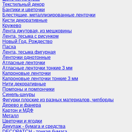
Текстильный декор
Бантики и цветочки
Блестящие, металлизированные ленточки
Кисти декоративные
Кружево
Лента джутовая, из мешковины
Лента, тесьма с рисунком
Новый Год, Рождество
Пасха
Лента, тесьма фигурная
Ленточки однотонные
Атласные ленточки
Атласные ленточки тонкие 3 мм
Капроновые ленточки
Капроновые ленточки тонкие 3 мм
Нити декоративные
Помпоны и помпончики
Синель-шнуры
Фигурки плоские из разных материалов, чипборды
Дерево и фанера
Картон и МДФ
Металл
Цветочки и ягодки
Декупаж - бумага и средства
DECOPATCH - тонкая бумага