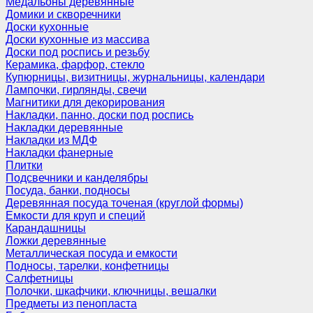
Медальоны деревянные
Домики и скворечники
Доски кухонные
Доски кухонные из массива
Доски под роспись и резьбу
Керамика, фарфор, стекло
Купюрницы, визитницы, журнальницы, календари
Лампочки, гирлянды, свечи
Магнитики для декорирования
Накладки, панно, доски под роспись
Накладки деревянные
Накладки из МДФ
Накладки фанерные
Плитки
Подсвечники и канделябры
Посуда, банки, подносы
Деревянная посуда точеная (круглой формы)
Емкости для круп и специй
Карандашницы
Ложки деревянные
Металлическая посуда и емкости
Подносы, тарелки, конфетницы
Салфетницы
Полочки, шкафчики, ключницы, вешалки
Предметы из пенопласта