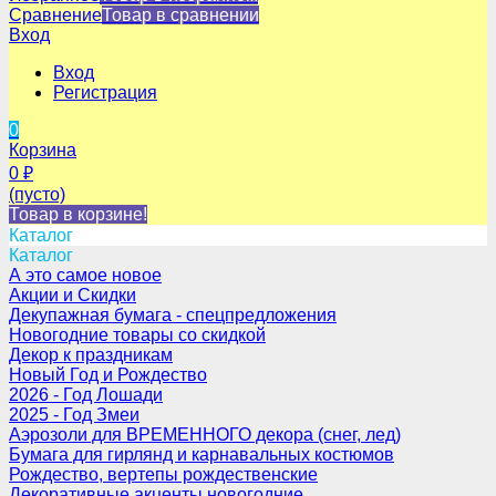
Сравнение
Товар в сравнении
Вход
Вход
Регистрация
0
Корзина
0
₽
(пусто)
Товар в корзине!
Каталог
Каталог
А это самое новое
Акции и Скидки
Декупажная бумага - спецпредложения
Новогодние товары со скидкой
Декор к праздникам
Новый Год и Рождество
2026 - Год Лошади
2025 - Год Змеи
Аэрозоли для ВРЕМЕННОГО декора (снег, лед)
Бумага для гирлянд и карнавальных костюмов
Рождество, вертепы рождественские
Декоративные акценты новогодние