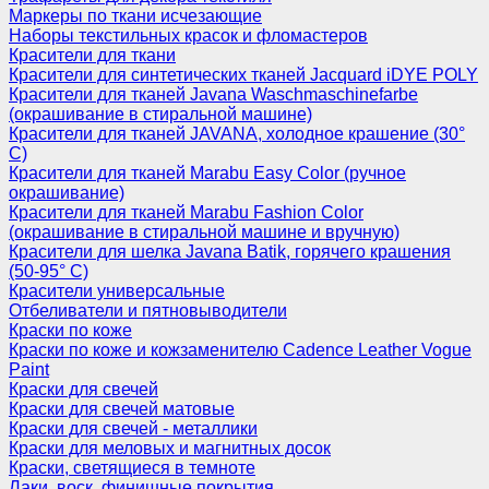
Маркеры по ткани исчезающие
Наборы текстильных красок и фломастеров
Красители для ткани
Красители для синтетических тканей Jacquard iDYE POLY
Красители для тканей Javana Waschmaschinefarbe
(окрашивание в стиральной машине)
Красители для тканей JAVANA, холодное крашение (30°
С)
Красители для тканей Marabu Easy Color (ручное
окрашивание)
Красители для тканей Marabu Fashion Color
(окрашивание в стиральной машине и вручную)
Красители для шелка Javana Batik, горячего крашения
(50-95° С)
Красители универсальные
Отбеливатели и пятновыводители
Краски по коже
Краски по коже и кожзаменителю Cadence Leather Vogue
Paint
Краски для свечей
Краски для свечей матовые
Краски для свечей - металлики
Краски для меловых и магнитных досок
Краски, светящиеся в темноте
Лаки, воск, финишные покрытия