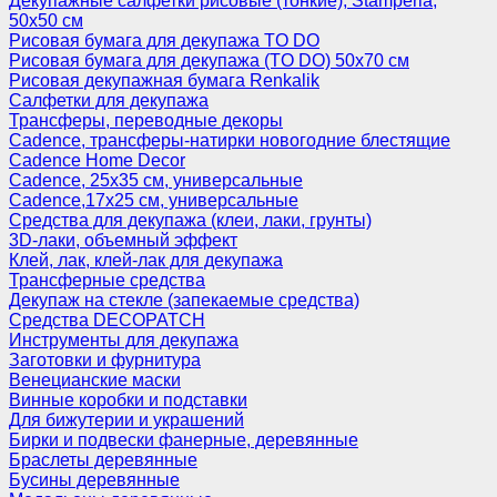
Декупажные салфетки рисовые (тонкие), Stamperia,
50х50 см
Рисовая бумага для декупажа TO DO
Рисовая бумага для декупажа (TO DO) 50х70 см
Рисовая декупажная бумага Renkalik
Салфетки для декупажа
Трансферы, переводные декоры
Cadence, трансферы-натирки новогодние блестящие
Cadence Home Decor
Cadence, 25х35 см, универсальные
Cadence,17х25 см, универсальные
Средства для декупажа (клеи, лаки, грунты)
3D-лаки, объемный эффект
Клей, лак, клей-лак для декупажа
Трансферные средства
Декупаж на стекле (запекаемые средства)
Средства DECOPATCH
Инструменты для декупажа
Заготовки и фурнитура
Венецианские маски
Винные коробки и подставки
Для бижутерии и украшений
Бирки и подвески фанерные, деревянные
Браслеты деревянные
Бусины деревянные