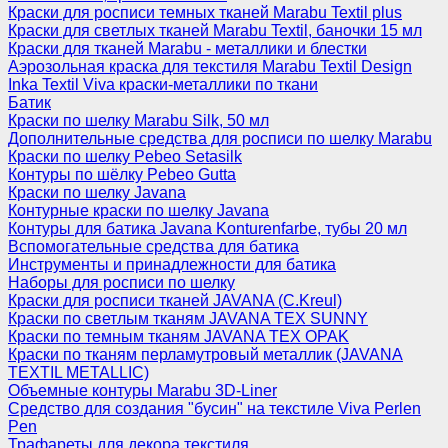
Краски для росписи темных тканей Marabu Textil plus
Краски для светлых тканей Marabu Textil, баночки 15 мл
Краски для тканей Marabu - металлики и блестки
Аэрозольная краска для текстиля Marabu Textil Design
Inka Textil Viva краски-металлики по ткани
Батик
Краски по шелку Marabu Silk, 50 мл
Дополнительные средства для росписи по шелку Marabu
Краски по шелку Pebeo Setasilk
Контуры по шёлку Pebeo Gutta
Краски по шелку Javana
Контурные краски по шелку Javana
Контуры для батика Javana Konturenfarbe, тубы 20 мл
Вспомогательные средства для батика
Инструменты и принадлежности для батика
Наборы для росписи по шелку
Краски для росписи тканей JAVANA (C.Kreul)
Краски по светлым тканям JAVANA TEX SUNNY
Краски по темным тканям JAVANA TEX OPAK
Краски по тканям перламутровый металлик (JAVANA
TEXTIL METALLIC)
Объемные контуры Marabu 3D-Liner
Средство для создания "бусин" на текстиле Viva Perlen
Pen
Трафареты для декора текстиля