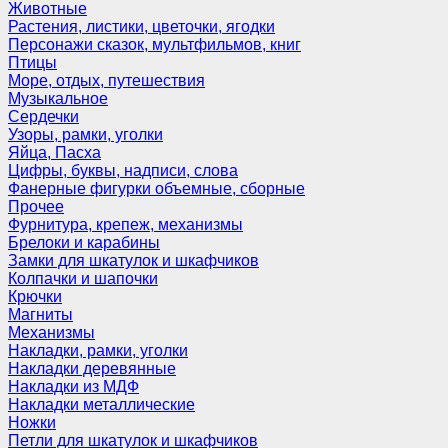
Животные
Растения, листики, цветочки, ягодки
Персонажи сказок, мультфильмов, книг
Птицы
Море, отдых, путешествия
Музыкальное
Сердечки
Узоры, рамки, уголки
Яйца, Пасха
Цифры, буквы, надписи, слова
Фанерные фигурки объемные, сборные
Прочее
Фурнитура, крепеж, механизмы
Брелоки и карабины
Замки для шкатулок и шкафчиков
Колпачки и шапочки
Крючки
Магниты
Механизмы
Накладки, рамки, уголки
Накладки деревянные
Накладки из МДФ
Накладки металлические
Ножки
Петли для шкатулок и шкафчиков