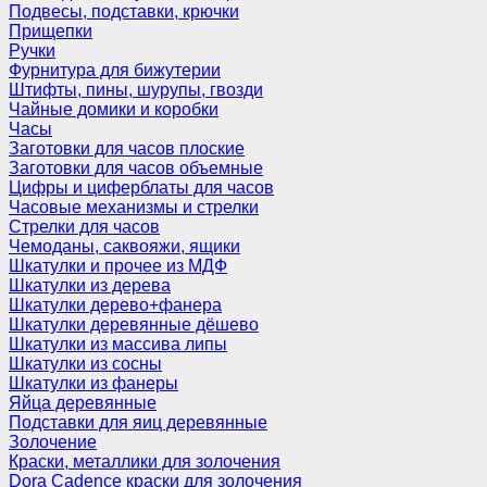
Подвесы, подставки, крючки
Прищепки
Ручки
Фурнитура для бижутерии
Штифты, пины, шурупы, гвозди
Чайные домики и коробки
Часы
Заготовки для часов плоские
Заготовки для часов объемные
Цифры и циферблаты для часов
Часовые механизмы и стрелки
Стрелки для часов
Чемоданы, саквояжи, ящики
Шкатулки и прочее из МДФ
Шкатулки из дерева
Шкатулки дерево+фанера
Шкатулки деревянные дёшево
Шкатулки из массива липы
Шкатулки из сосны
Шкатулки из фанеры
Яйца деревянные
Подставки для яиц деревянные
Золочение
Краски, металлики для золочения
Dora Cadence краски для золочения