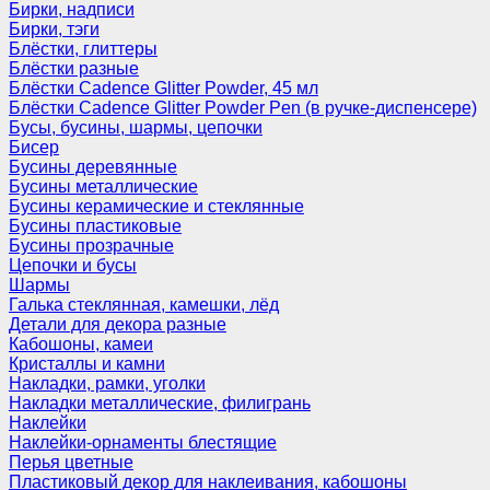
Бирки, надписи
Бирки, тэги
Блёстки, глиттеры
Блёстки разные
Блёстки Cadence Glitter Powder, 45 мл
Блёстки Cadence Glitter Powder Pen (в ручке-диспенсере)
Бусы, бусины, шармы, цепочки
Бисер
Бусины деревянные
Бусины металлические
Бусины керамические и стеклянные
Бусины пластиковые
Бусины прозрачные
Цепочки и бусы
Шармы
Галька стеклянная, камешки, лёд
Детали для декора разные
Кабошоны, камеи
Кристаллы и камни
Накладки, рамки, уголки
Накладки металлические, филигрань
Наклейки
Наклейки-орнаменты блестящие
Перья цветные
Пластиковый декор для наклеивания, кабошоны