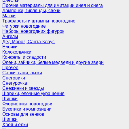
Блёстки
Прочие материалы для имитации инея и снега
Лампочки, гирлянды, свечи
Маски
Трафареты и штампы новогодние
Фигурки новогодние
Наборы новогодних фигурок
Ангелы
Дед Мороз, Санта-Клаус
Елочки
Колокольчики
Конфеты и сладости
Олени, зайчики, белые медведи и другие звери
Прочее
Санки, сани, лыжи
Снеговики
Снегурочка
Снежинки и звезды
Шарики, елочные украшения
Шишки
Флористика новогодняя
Букетики и композиции
Основы для венков
Шишки
Хвоя и ёлки