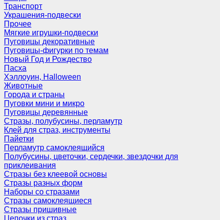
Транспорт
Украшения-подвески
Прочее
Мягкие игрушки-подвески
Пуговицы декоративные
Пуговицы-фигурки по темам
Новый Год и Рождество
Пасха
Хэллоуин, Halloween
Животные
Города и страны
Пуговки мини и микро
Пуговицы деревянные
Стразы, полубусины, перламутр
Клей для страз, инструменты
Пайетки
Перламутр самоклеящийся
Полубусины, цветочки, сердечки, звездочки для
приклеивания
Стразы без клеевой основы
Стразы разных форм
Наборы со стразами
Стразы самоклеящиеся
Стразы пришивные
Цепочки из страз