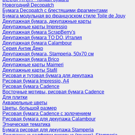
Новогодний Decopatch
Бумага Decopatch с блестящими фрагментами
Бумага модульная во французском стиле Toile de Jouy
Декупажная бумага, декупажные карты
Декупажные карты Impressio
Декупажная бумага ScrapBerry's
Декупажная бумага TO DO, Италия
Декупажная бумага Calambour
Серия Антик Деко
Декупажная бумага, Stamperia, 50х70 см
Декупажная бумага Brico
Декупажные карты Maimeri
Декупажные карты Stafil
Рисовая и тутовая бумага для декупажа
Рисовая бумага Impressio, А4
Рисовая бумага Cadence
Восточные мотивы, рисовая бумага Cadence
Для плитки
Акварельные цветы
Цветы, большой размер
Рисовая бумага Cadence c золочением
Рисовая бумага для декупажа Calambour
Этническая тематика
Бумага рисовая для декупажа Stamperia