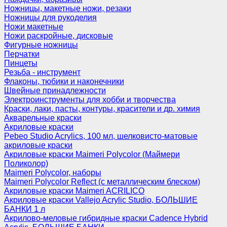
Ножницы, макетные ножи, резаки
Ножницы для рукоделия
Ножи макетные
Ножи раскройные, дисковые
Фигурные ножницы
Перчатки
Пинцеты
Резьба - инструмент
Флаконы, тюбики и наконечники
Швейные принадлежности
Электроинструменты для хобби и творчества
Краски, лаки, пасты, контуры, красители и др. химия
Акварельные краски
Акриловые краски
Pebeo Studio Acrylics, 100 мл, шелковисто-матовые
акриловые краски
Акриловые краски Maimeri Polycolor (Маймери
Поликолор)
Maimeri Polycolor, наборы
Maimeri Polycolor Reflect (с металлическим блеском)
Акриловые краски Maimeri ACRILICO
Акриловые краски Vallejo Acrylic Studio, БОЛЬШИЕ
БАНКИ 1 л
Акрилово-меловые гибридные краски Cadence Hybrid