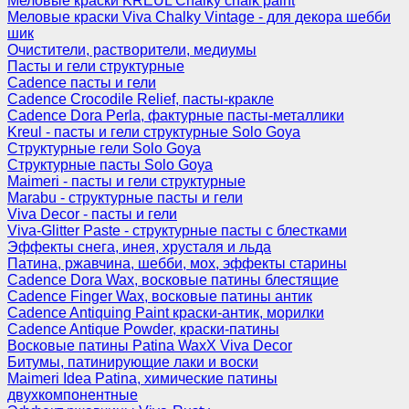
Меловые краски KREUL Chalky chalk paint
Меловые краски Viva Chalky Vintage - для декора шебби
шик
Очистители, растворители, медиумы
Пасты и гели структурные
Cadence пасты и гели
Cadence Crocodile Relief, пасты-кракле
Cadence Dora Perla, фактурные пасты-металлики
Kreul - пасты и гели структурные Solo Goya
Структурные гели Solo Goya
Структурные пасты Solo Goya
Maimeri - пасты и гели структурные
Marabu - структурные пасты и гели
Viva Decor - пасты и гели
Viva-Glitter Paste - структурные пасты с блестками
Эффекты снега, инея, хрусталя и льда
Патина, ржавчина, шебби, мох, эффекты старины
Cadence Dora Wax, восковые патины блестящие
Cadence Finger Wax, восковые патины антик
Сadence Antiquing Paint краски-антик, морилки
Cadence Antique Powder, краски-патины
Восковые патины Patina WaxX Viva Decor
Битумы, патинирующие лаки и воски
Maimeri Idea Patina, химические патины
двухкомпонентные