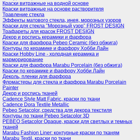
Краски витражные на водной основе
Краски витражные на основе растворителя
Травление стекла
Эффекты матового стекла, инея, морозных узоров
Краски для стекла "Морозный узор" FROST DESIGN
Трафареты для красок FROST DESIGN
Декор и роспись керамики и фарфора
Краски для фарфора Pebeo Ceramic (без обжига)
Контуры по керамике и фарфору Хобби Лайн
Краски Hobby Line - холодная керамика и
марморирование
Краски для фарфора Marabu Porcelain (без обжига)
Краски по керамике и фарфору Хобби Лайн
Деколь, пленки для фарфора
Фломастеры для стекла и фарфора Marabu Porcelain
Painter
Декор и роспись тканей
Cadence Style Matt Fabric, краски по ткани
Cadence Dora Textile Metallic
Pebeo Setacolor, средства для декора текстиля
Контуры по ткани Pebeo Setacolor 3D
PEBEO Setacolor Opaque, краски для светлых и темных
тканей
Marabu Fashion Liner: контурные краски по тканям
Marabu Textil, краски по ткани