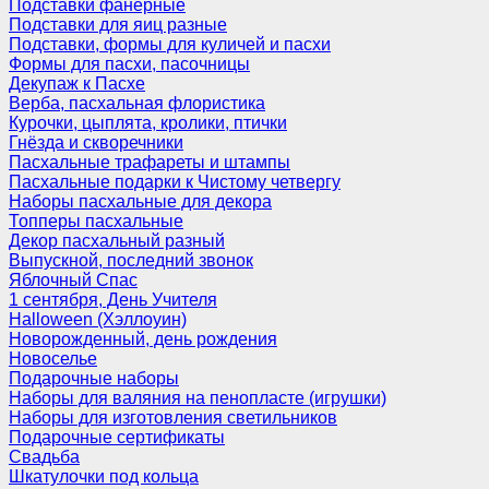
Подставки фанерные
Подставки для яиц разные
Подставки, формы для куличей и пасхи
Формы для пасхи, пасочницы
Декупаж к Пасхе
Верба, пасхальная флористика
Курочки, цыплята, кролики, птички
Гнёзда и скворечники
Пасхальные трафареты и штампы
Пасхальные подарки к Чистому четвергу
Наборы пасхальные для декора
Топперы пасхальные
Декор пасхальный разный
Выпускной, последний звонок
Яблочный Спас
1 сентября, День Учителя
Halloween (Хэллоуин)
Новорожденный, день рождения
Новоселье
Подарочные наборы
Наборы для валяния на пенопласте (игрушки)
Наборы для изготовления светильников
Подарочные сертификаты
Свадьба
Шкатулочки под кольца