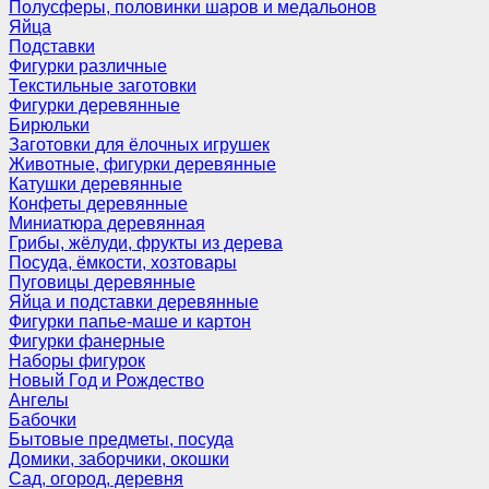
Полусферы, половинки шаров и медальонов
Яйца
Подставки
Фигурки различные
Текстильные заготовки
Фигурки деревянные
Бирюльки
Заготовки для ёлочных игрушек
Животные, фигурки деревянные
Катушки деревянные
Конфеты деревянные
Миниатюра деревянная
Грибы, жёлуди, фрукты из дерева
Посуда, ёмкости, хозтовары
Пуговицы деревянные
Яйца и подставки деревянные
Фигурки папье-маше и картон
Фигурки фанерные
Наборы фигурок
Новый Год и Рождество
Ангелы
Бабочки
Бытовые предметы, посуда
Домики, заборчики, окошки
Сад, огород, деревня