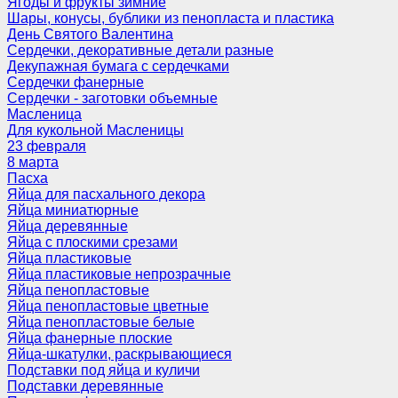
Ягоды и фрукты зимние
Шары, конусы, бублики из пенопласта и пластика
День Святого Валентина
Сердечки, декоративные детали разные
Декупажная бумага с сердечками
Сердечки фанерные
Сердечки - заготовки объемные
Масленица
Для кукольной Масленицы
23 февраля
8 марта
Пасха
Яйца для пасхального декора
Яйца миниатюрные
Яйца деревянные
Яйца с плоскими срезами
Яйца пластиковые
Яйца пластиковые непрозрачные
Яйца пенопластовые
Яйца пенопластовые цветные
Яйца пенопластовые белые
Яйца фанерные плоские
Яйца-шкатулки, раскрывающиеся
Подставки под яйца и куличи
Подставки деревянные