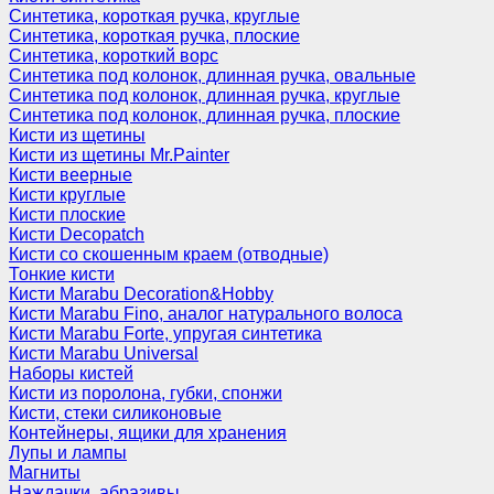
Синтетика, короткая ручка, круглые
Синтетика, короткая ручка, плоские
Синтетика, короткий ворс
Синтетика под колонок, длинная ручка, овальные
Синтетика под колонок, длинная ручка, круглые
Синтетика под колонок, длинная ручка, плоские
Кисти из щетины
Кисти из щетины Mr.Painter
Кисти веерные
Кисти круглые
Кисти плоские
Кисти Decopatch
Кисти со скошенным краем (отводные)
Тонкие кисти
Кисти Marabu Decoration&Hobby
Кисти Marabu Fino, аналог натурального волоса
Кисти Marabu Forte, упругая синтетика
Кисти Marabu Universal
Наборы кистей
Кисти из поролона, губки, спонжи
Кисти, стеки силиконовые
Контейнеры, ящики для хранения
Лупы и лампы
Магниты
Наждачки, абразивы