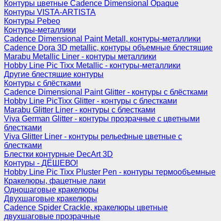
Контуры цветные Cadence Dimensional Opaque
Контуры VISTA-ARTISTA
Контуры Pebeo
Контуры-металлики
Cadence Dimensional Paint Metall, контуры-металлики
Cadence Dora 3D metallic, контуры объемные блестящие
Marabu Metallic Liner - контуры металлики
Hobby Line Pic Tixx Metallic - контуры-металлики
Другие блестящие контуры
Контуры с блёстками
Cadence Dimensional Paint Glitter - контуры с блёстками
Hobby Line PicTixx Glitter - контуры с блестками
Marabu Glitter Liner - контуры с блестками
Viva German Glitter - контуры прозрачные с цветными
блестками
Viva Glitter Liner - контуры рельефные цветные с
блестками
Блестки контурные DecArt 3D
Контуры - ДЁШЕВО!
Hobby Line Pic Tixx Pluster Pen - контуры термообъемные
Кракелюры, фацетные лаки
Одношаговые кракелюры
Двухшаговые кракелюры
Cadence Spider Crackle, кракелюры цветные
двухшаговые прозрачные