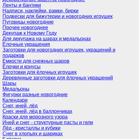
Ленты и бантики
Надписи, наклейки, рамки, бирки
Подвески для бижутерии и новогодних игрушек
Пуговицы новогодние
Прочее новогоднее
Декупаж к Новому Году
Для декупажа на шарах и медальонах
Ёлочные украшения
Заготовки для новогодних игрушек, украшений и
подарков
Емкости для снежных шаров
Ёлочки и конусы
Заготовки для ёлочных игрушек
Деревянные заготовки для ёлочных украшений
Шары
Медальоны
Фигурки разные новогодние
Календари
Снег, иней, лёд
Снег, иней, лёд в баллончиках
Краски для морозного узора
Иней и снег - структурные пасты и гели
Лёд - кристаллы и кубики
Снег в хлопьях и шариках