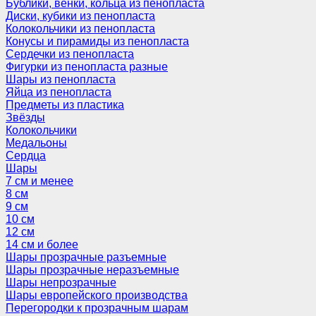
Бублики, венки, кольца из пенопласта
Диски, кубики из пенопласта
Колокольчики из пенопласта
Конусы и пирамиды из пенопласта
Сердечки из пенопласта
Фигурки из пенопласта разные
Шары из пенопласта
Яйца из пенопласта
Предметы из пластика
Звёзды
Колокольчики
Медальоны
Сердца
Шары
7 см и менее
8 см
9 см
10 см
12 см
14 см и более
Шары прозрачные разъемные
Шары прозрачные неразъемные
Шары непрозрачные
Шары европейского производства
Перегородки к прозрачным шарам