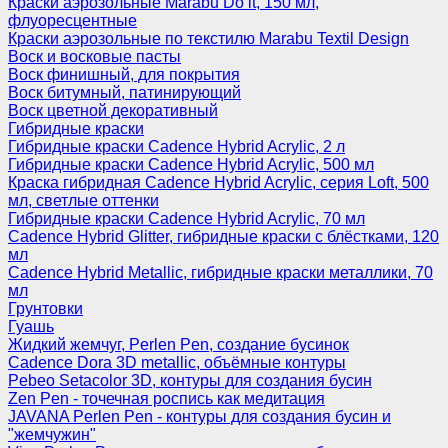
Краски аэрозольные Marabu Do it, 150 мл,
флуоресцентные
Краски аэрозольные по текстилю Marabu Textil Design
Воск и восковые пасты
Воск финишный, для покрытия
Воск битумный, патинирующий
Воск цветной декоративный
Гибридные краски
Гибридные краски Cadence Hybrid Acrylic, 2 л
Гибридные краски Cadence Hybrid Acrylic, 500 мл
Краска гибридная Cadence Hybrid Acrylic, серия Loft, 500
мл, светлые оттенки
Гибридные краски Cadence Hybrid Acrylic, 70 мл
Cadence Hybrid Glitter, гибридные краски с блёстками, 120
мл
Cadence Hybrid Metallic, гибридные краски металлики, 70
мл
Грунтовки
Гуашь
Жидкий жемчуг, Perlen Pen, создание бусинок
Cadence Dora 3D metallic, объёмные контуры
Pebeo Setacolor 3D, контуры для создания бусин
Zen Pen - точечная роспись как медитация
JAVANA Perlen Pen - контуры для создания бусин и
"жемчужин"