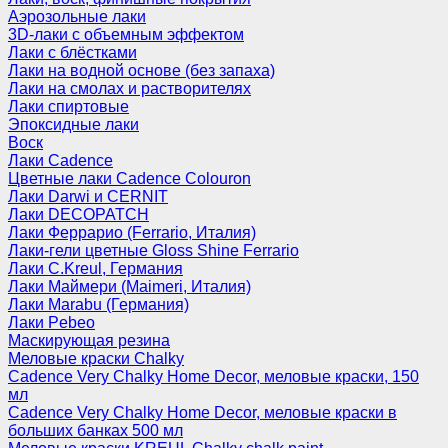
Аэрозольные лаки
3D-лаки с объемным эффектом
Лаки с блёстками
Лаки на водной основе (без запаха)
Лаки на смолах и растворителях
Лаки спиртовые
Эпоксидные лаки
Воск
Лаки Cadence
Цветные лаки Cadence Colouron
Лаки Darwi и CERNIT
Лаки DECOPATCH
Лаки Феррарио (Ferrario, Италия)
Лаки-гели цветные Gloss Shine Ferrario
Лаки C.Kreul, Германия
Лаки Маймери (Maimeri, Италия)
Лаки Marabu (Германия)
Лаки Pebeo
Маскирующая резина
Меловые краски Chalky
Cadence Very Chalky Home Decor, меловые краски, 150
мл
Cadence Very Chalky Home Decor, меловые краски в
больших банках 500 мл