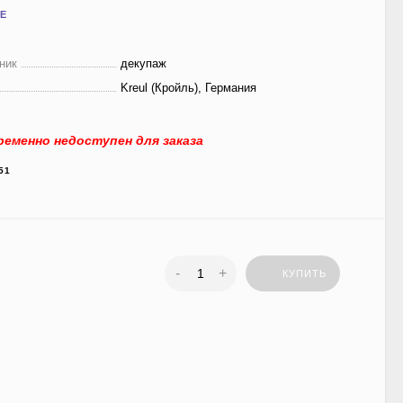
Е
ник
декупаж
Kreul (Кройль), Германия
еменно недоступен для заказа
51
-
+
КУПИТЬ