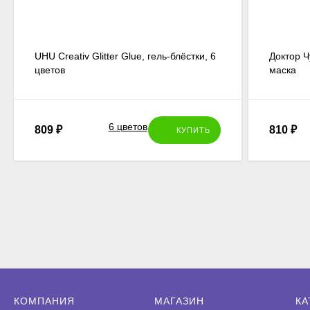
UHU Creativ Glitter Glue, гель-блёстки, 6
Доктор Ч
цветов
маска
809
₽
810
₽
КУПИТЬ
КОМПАНИЯ
МАГАЗИН
КА