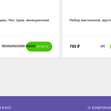
умы, Нос турка, венецианская
Набор мастихинов, круглы
795
₽
КУПИТЬ
ТАЛОГ
О КОМПАН