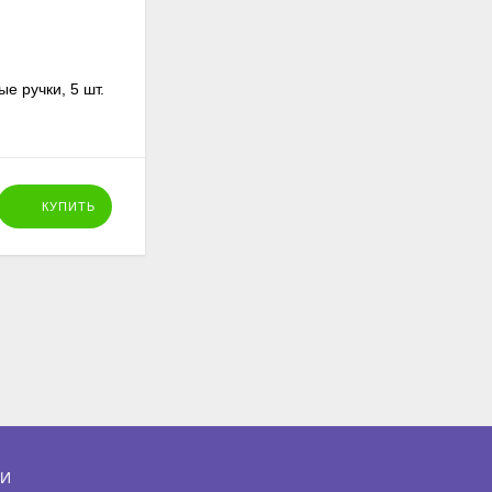
е ручки, 5 шт.
Стеки-петли металлические малые, 6
шт.
814
₽
КУПИТЬ
КУПИТЬ
ИИ