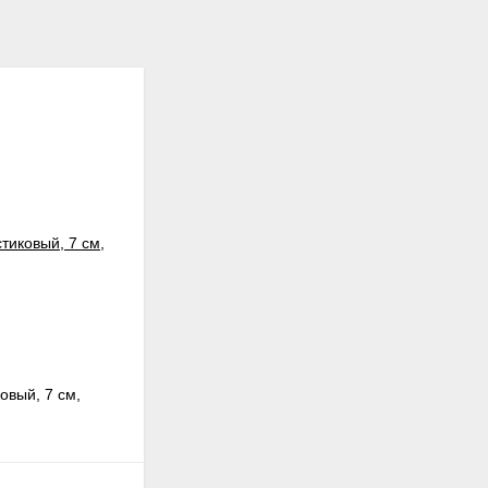
овый, 7 см,
Шар новогодний на ёлку, фигурка
фанерная, 8 см