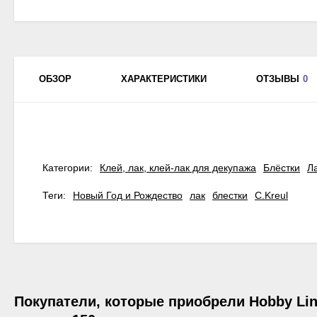
ОБЗОР
ХАРАКТЕРИСТИКИ
ОТЗЫВЫ
0
Категории:
Клей, лак, клей-лак для декупажа
Блёстки
Л
Теги:
Новый Год и Рождество
лак
блестки
C.Kreul
Покупатели, которые приобрели Hobby Line