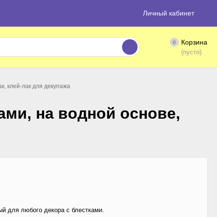
Личный кабинет
Корзина
0
(пусто)
ак, клей-лак для декупажа
рами, на водной основе,
ый для любого декора с блестками.