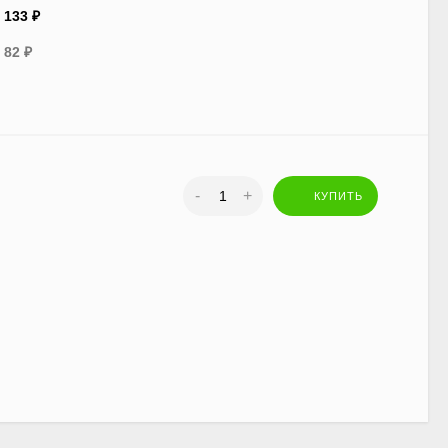
133
₽
82
₽
-
+
КУПИТЬ