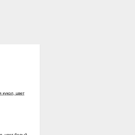
л, цвет белый
Шнуры блестящие тонкие в наборе, от