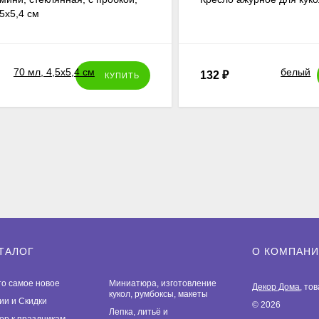
,5х5,4 см
132
₽
КУПИТЬ
ТАЛОГ
О КОМПАН
то самое новое
Миниатюра, изготовление
Декор Дома
, то
кукол, румбоксы, макеты
ии и Скидки
© 2026
Лепка, литьё и