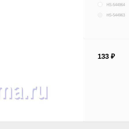
HS-544964
HS-544963
133
₽