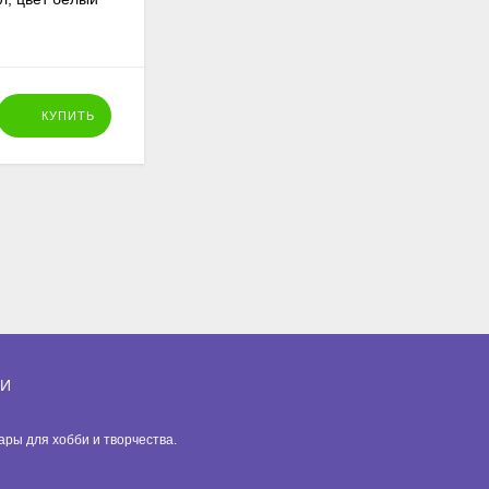
1мм, 5 цветов по 5 м
132
₽
КУПИТЬ
КУПИТЬ
ИИ
вары для хобби и творчества.