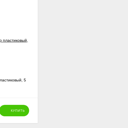
ластиковый, 5
Кролики белые на траве, фигурка
декоративная, 7 см
123
₽
КУПИТЬ
КУПИТЬ