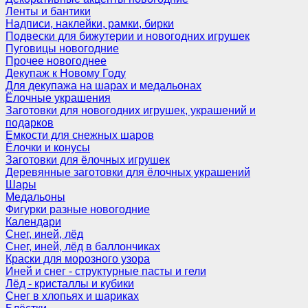
Ленты и бантики
Надписи, наклейки, рамки, бирки
Подвески для бижутерии и новогодних игрушек
Пуговицы новогодние
Прочее новогоднее
Декупаж к Новому Году
Для декупажа на шарах и медальонах
Ёлочные украшения
Заготовки для новогодних игрушек, украшений и
подарков
Емкости для снежных шаров
Ёлочки и конусы
Заготовки для ёлочных игрушек
Деревянные заготовки для ёлочных украшений
Шары
Медальоны
Фигурки разные новогодние
Календари
Снег, иней, лёд
Снег, иней, лёд в баллончиках
Краски для морозного узора
Иней и снег - структурные пасты и гели
Лёд - кристаллы и кубики
Снег в хлопьях и шариках