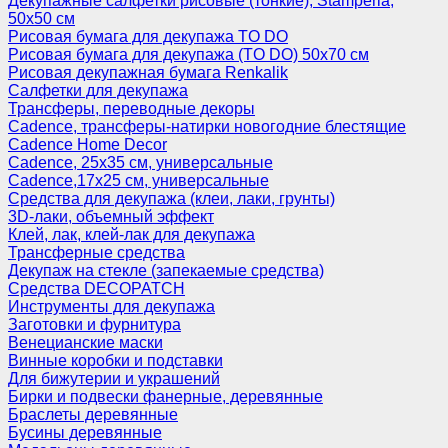
Декупажные салфетки рисовые (тонкие), Stamperia,
50х50 см
Рисовая бумага для декупажа TO DO
Рисовая бумага для декупажа (TO DO) 50х70 см
Рисовая декупажная бумага Renkalik
Салфетки для декупажа
Трансферы, переводные декоры
Cadence, трансферы-натирки новогодние блестящие
Cadence Home Decor
Cadence, 25х35 см, универсальные
Cadence,17х25 см, универсальные
Средства для декупажа (клеи, лаки, грунты)
3D-лаки, объемный эффект
Клей, лак, клей-лак для декупажа
Трансферные средства
Декупаж на стекле (запекаемые средства)
Средства DECOPATCH
Инструменты для декупажа
Заготовки и фурнитура
Венецианские маски
Винные коробки и подставки
Для бижутерии и украшений
Бирки и подвески фанерные, деревянные
Браслеты деревянные
Бусины деревянные