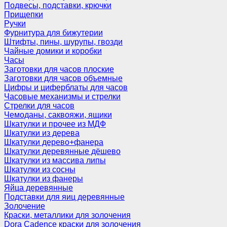
Подвесы, подставки, крючки
Прищепки
Ручки
Фурнитура для бижутерии
Штифты, пины, шурупы, гвозди
Чайные домики и коробки
Часы
Заготовки для часов плоские
Заготовки для часов объемные
Цифры и циферблаты для часов
Часовые механизмы и стрелки
Стрелки для часов
Чемоданы, саквояжи, ящики
Шкатулки и прочее из МДФ
Шкатулки из дерева
Шкатулки дерево+фанера
Шкатулки деревянные дёшево
Шкатулки из массива липы
Шкатулки из сосны
Шкатулки из фанеры
Яйца деревянные
Подставки для яиц деревянные
Золочение
Краски, металлики для золочения
Dora Cadence краски для золочения