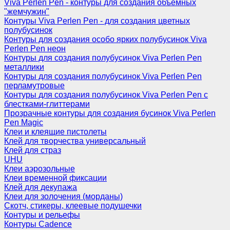
Viva Perlen Pen - контуры для создания объемных
"жемчужин"
Контуры Viva Perlen Pen - для создания цветных
полубусинок
Контуры для создания особо ярких полубусинок Viva
Perlen Pen неон
Контуры для создания полубусинок Viva Perlen Pen
металлики
Контуры для создания полубусинок Viva Perlen Pen
перламутровые
Контуры для создания полубусинок Viva Perlen Pen с
блестками-глиттерами
Прозрачные контуры для создания бусинок Viva Perlen
Pen Magic
Клеи и клеящие пистолеты
Клей для творчества универсальный
Клей для страз
UHU
Клеи аэрозольные
Клеи временной фиксации
Клей для декупажа
Клеи для золочения (морданы)
Скотч, стикеры, клеевые подушечки
Контуры и рельефы
Контуры Cadence