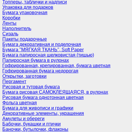
Топперы, таблички и надписи
Упаковка для подарков
Бумага упаковочная
Коробки
Ленты
Наполнитель
Сизаль
Пакеты подарочные
Бумага декоративная и поделочная
Бумага "МЯГКАЯ ТКАНЬ", Soft Paper
Бумага папиросная шелковистая (тишью)
Папиросная бумага в рулонах
Гофрированная, крепированная, бумага цветная
Гофрированная бумага недорогая
Открытки, заготовки
Пергамент
Рисовая и тутовая бумага
Бумага рисовая САМОКЛЕЯЩАЯСЯ, в рулонах
Рисовая бумага однотонная цветная
Фольга цветная
Бумага для живописи и графики
Декоративные элементы, украшения
Амулеты и обереги
Бабочки, букашки и птички
Баночки, бутылочки, флаконы