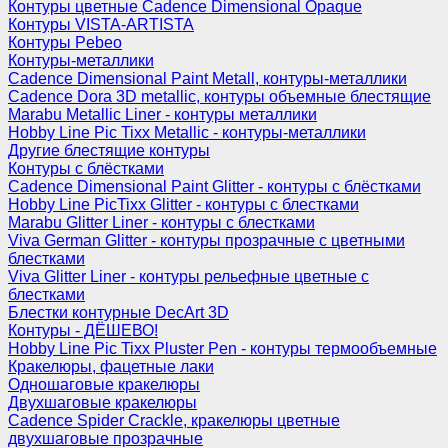
Контуры цветные Cadence Dimensional Opaque
Контуры VISTA-ARTISTA
Контуры Pebeo
Контуры-металлики
Cadence Dimensional Paint Metall, контуры-металлики
Cadence Dora 3D metallic, контуры объемные блестящие
Marabu Metallic Liner - контуры металлики
Hobby Line Pic Tixx Metallic - контуры-металлики
Другие блестящие контуры
Контуры с блёстками
Cadence Dimensional Paint Glitter - контуры с блёстками
Hobby Line PicTixx Glitter - контуры с блестками
Marabu Glitter Liner - контуры с блестками
Viva German Glitter - контуры прозрачные с цветными
блестками
Viva Glitter Liner - контуры рельефные цветные с
блестками
Блестки контурные DecArt 3D
Контуры - ДЁШЕВО!
Hobby Line Pic Tixx Pluster Pen - контуры термообъемные
Кракелюры, фацетные лаки
Одношаговые кракелюры
Двухшаговые кракелюры
Cadence Spider Crackle, кракелюры цветные
двухшаговые прозрачные