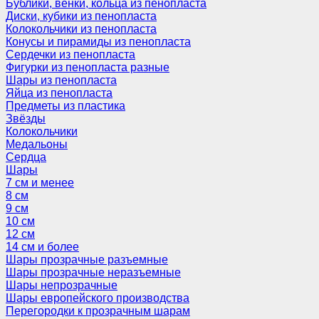
Бублики, венки, кольца из пенопласта
Диски, кубики из пенопласта
Колокольчики из пенопласта
Конусы и пирамиды из пенопласта
Сердечки из пенопласта
Фигурки из пенопласта разные
Шары из пенопласта
Яйца из пенопласта
Предметы из пластика
Звёзды
Колокольчики
Медальоны
Сердца
Шары
7 см и менее
8 см
9 см
10 см
12 см
14 см и более
Шары прозрачные разъемные
Шары прозрачные неразъемные
Шары непрозрачные
Шары европейского производства
Перегородки к прозрачным шарам