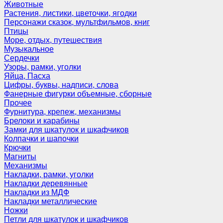
Животные
Растения, листики, цветочки, ягодки
Персонажи сказок, мультфильмов, книг
Птицы
Море, отдых, путешествия
Музыкальное
Сердечки
Узоры, рамки, уголки
Яйца, Пасха
Цифры, буквы, надписи, слова
Фанерные фигурки объемные, сборные
Прочее
Фурнитура, крепеж, механизмы
Брелоки и карабины
Замки для шкатулок и шкафчиков
Колпачки и шапочки
Крючки
Магниты
Механизмы
Накладки, рамки, уголки
Накладки деревянные
Накладки из МДФ
Накладки металлические
Ножки
Петли для шкатулок и шкафчиков