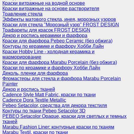
Краски витражные на водной основе
Краски витражные на основе растворителя
Травление стекла
Эффекты матового стекла, инея, морозных узоров
Краски для стекла "Морозный узор" FROST DESIGN
Трафареты для красок FROST DESIGN
Декор и роспись керамики и фарфора
Краски для фарфора Pebeo Ceramic (без обжига)
Контуры по керамике и фарфору Хобби Лайн
Краски Hobby Line - холодная керамика и
марморирование
Краски для фарфора Marabu Porcelain (без обжига)
Краски по керамике и фарфору Хобби Лайн
Деколь, пленки для фарфора
Фломастеры для стекла и фарфора Marabu Porcelain
Painter
Декор и роспись тканей
Cadence Style Matt Fabric, краски по ткани
Cadence Dora Textile Metallic
Pebeo Setacolor, средства для декора текстиля
Контуры по ткани Pebeo Setacolor 3D
PEBEO Setacolor Opaque, краски для светлых и темных
тканей
Marabu Fashion Liner: контурные краски по тканям
Marabu Textil, краски по ткани