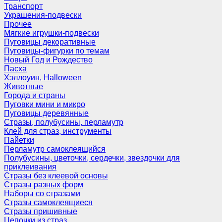
Транспорт
Украшения-подвески
Прочее
Мягкие игрушки-подвески
Пуговицы декоративные
Пуговицы-фигурки по темам
Новый Год и Рождество
Пасха
Хэллоуин, Halloween
Животные
Города и страны
Пуговки мини и микро
Пуговицы деревянные
Стразы, полубусины, перламутр
Клей для страз, инструменты
Пайетки
Перламутр самоклеящийся
Полубусины, цветочки, сердечки, звездочки для
приклеивания
Стразы без клеевой основы
Стразы разных форм
Наборы со стразами
Стразы самоклеящиеся
Стразы пришивные
Цепочки из страз