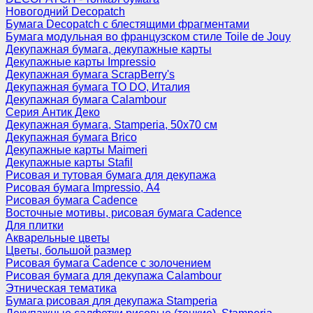
Новогодний Decopatch
Бумага Decopatch с блестящими фрагментами
Бумага модульная во французском стиле Toile de Jouy
Декупажная бумага, декупажные карты
Декупажные карты Impressio
Декупажная бумага ScrapBerry's
Декупажная бумага TO DO, Италия
Декупажная бумага Calambour
Серия Антик Деко
Декупажная бумага, Stamperia, 50х70 см
Декупажная бумага Brico
Декупажные карты Maimeri
Декупажные карты Stafil
Рисовая и тутовая бумага для декупажа
Рисовая бумага Impressio, А4
Рисовая бумага Cadence
Восточные мотивы, рисовая бумага Cadence
Для плитки
Акварельные цветы
Цветы, большой размер
Рисовая бумага Cadence c золочением
Рисовая бумага для декупажа Calambour
Этническая тематика
Бумага рисовая для декупажа Stamperia