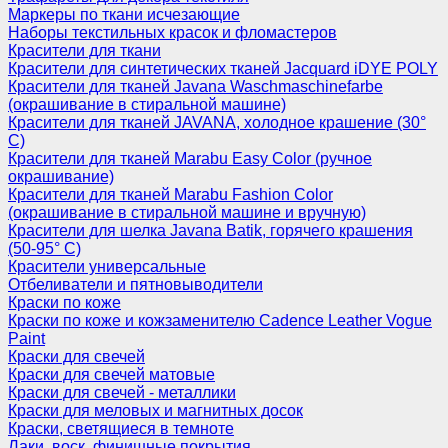
Маркеры по ткани исчезающие
Наборы текстильных красок и фломастеров
Красители для ткани
Красители для синтетических тканей Jacquard iDYE POLY
Красители для тканей Javana Waschmaschinefarbe
(окрашивание в стиральной машине)
Красители для тканей JAVANA, холодное крашение (30°
С)
Красители для тканей Marabu Easy Color (ручное
окрашивание)
Красители для тканей Marabu Fashion Color
(окрашивание в стиральной машине и вручную)
Красители для шелка Javana Batik, горячего крашения
(50-95° С)
Красители универсальные
Отбеливатели и пятновыводители
Краски по коже
Краски по коже и кожзаменителю Cadence Leather Vogue
Paint
Краски для свечей
Краски для свечей матовые
Краски для свечей - металлики
Краски для меловых и магнитных досок
Краски, светящиеся в темноте
Лаки, воск, финишные покрытия