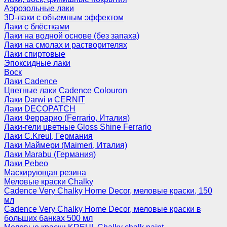
Аэрозольные лаки
3D-лаки с объемным эффектом
Лаки с блёстками
Лаки на водной основе (без запаха)
Лаки на смолах и растворителях
Лаки спиртовые
Эпоксидные лаки
Воск
Лаки Cadence
Цветные лаки Cadence Colouron
Лаки Darwi и CERNIT
Лаки DECOPATCH
Лаки Феррарио (Ferrario, Италия)
Лаки-гели цветные Gloss Shine Ferrario
Лаки C.Kreul, Германия
Лаки Маймери (Maimeri, Италия)
Лаки Marabu (Германия)
Лаки Pebeo
Маскирующая резина
Меловые краски Chalky
Cadence Very Chalky Home Decor, меловые краски, 150
мл
Cadence Very Chalky Home Decor, меловые краски в
больших банках 500 мл