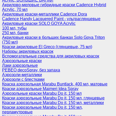
Acrylic, БОЛЬШИЕ БАНКИ
Акрилово-меловые гибридные краски Cadence Hybrid
Acrylic, 70 мл
Акриловые краски-металлики Cadence Dora
Cadence Handy Lacquered Paint - ультраглянцевые
Акриловые краски SOLO GOYA Acrylic
100 мл, тубы
250 мл, банки
Акриловые краски в больших банках Solo Goya Triton
(750 мл)
Краски акриловые El Greco (глянцевые, 75 мл)
Наборы акриловых красок
Вспомогательные средства для акриловых красок
Аэрозольные краски
Лаки аэрозольные
PEBEO decoSpray, без запаха
Аэрозоли-металлики
Аэрозоли с блестками
Краска аэрозольная Marabu Buntlack, 400 мл, матовые
Краски аэрозольные Maimeri Idea Spray
Аэрозольные краски Marabu Do it, 150 мл
Краски аэрозольные Marabu Do it, 150 мл, глянцевые
Краски аэрозольные Marabu Do it, 150 мл, металлики
Краски аэрозольные Marabu Do it, 150 мл,
перламутровые