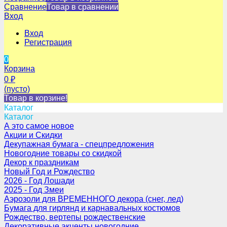
Сравнение
Товар в сравнении
Вход
Вход
Регистрация
0
Корзина
0
₽
(пусто)
Товар в корзине!
Каталог
Каталог
А это самое новое
Акции и Скидки
Декупажная бумага - спецпредложения
Новогодние товары со скидкой
Декор к праздникам
Новый Год и Рождество
2026 - Год Лошади
2025 - Год Змеи
Аэрозоли для ВРЕМЕННОГО декора (снег, лед)
Бумага для гирлянд и карнавальных костюмов
Рождество, вертепы рождественские
Декоративные акценты новогодние