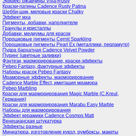
Эффект ржавчины Viva-Rusty
Краски-патины Cadence Rusty Patina
Шебби-шик, меловые краски Chalky
Эффект мха
Пигменты, добавки, наполнители
Гранулы и кристаллы
Добавки, медиумы для красок
Порошковые пигменты Cernit Sparkling
Порошковые пигменты Pearl Ex (металлики, перламутр)
Пудра бархатная Cadence Velvet Powder
Пуринг (цветные заливки)
Фэнтези, марморирование, краски-эффекты
Pebeo Fantasy, фактурные эффекты
Наборы красок Pebeo Fantasy
Мраморные эффекты, марморирование
Cadence Marble Effect, имитация мрамора
Pebeo Marbling
Краски для марморирования Magic Marble (C.Kreul,
Германия)
Краски для марморирования Marabu Easy Marble
Наборы для марморирования
Эффект керамики Cadence Cosmos Matt
Венецианская штукатурка
Эффекты разные
Миниатюра, изготовление кукол, румбоксы, макеты