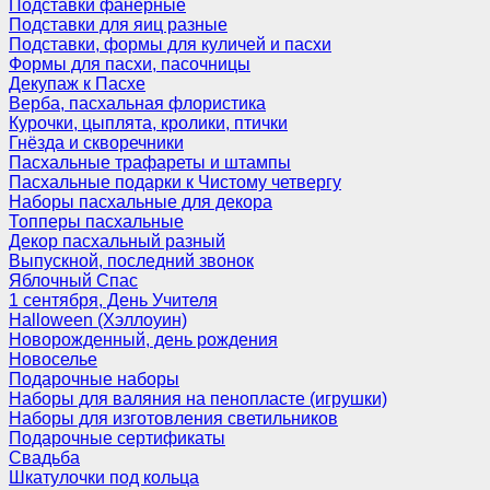
Подставки фанерные
Подставки для яиц разные
Подставки, формы для куличей и пасхи
Формы для пасхи, пасочницы
Декупаж к Пасхе
Верба, пасхальная флористика
Курочки, цыплята, кролики, птички
Гнёзда и скворечники
Пасхальные трафареты и штампы
Пасхальные подарки к Чистому четвергу
Наборы пасхальные для декора
Топперы пасхальные
Декор пасхальный разный
Выпускной, последний звонок
Яблочный Спас
1 сентября, День Учителя
Halloween (Хэллоуин)
Новорожденный, день рождения
Новоселье
Подарочные наборы
Наборы для валяния на пенопласте (игрушки)
Наборы для изготовления светильников
Подарочные сертификаты
Свадьба
Шкатулочки под кольца