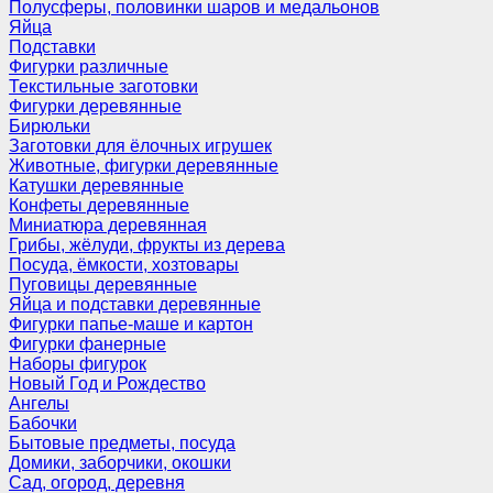
Полусферы, половинки шаров и медальонов
Яйца
Подставки
Фигурки различные
Текстильные заготовки
Фигурки деревянные
Бирюльки
Заготовки для ёлочных игрушек
Животные, фигурки деревянные
Катушки деревянные
Конфеты деревянные
Миниатюра деревянная
Грибы, жёлуди, фрукты из дерева
Посуда, ёмкости, хозтовары
Пуговицы деревянные
Яйца и подставки деревянные
Фигурки папье-маше и картон
Фигурки фанерные
Наборы фигурок
Новый Год и Рождество
Ангелы
Бабочки
Бытовые предметы, посуда
Домики, заборчики, окошки
Сад, огород, деревня