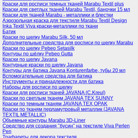
Краски для росписи темных тканей Marabu Textil plus
Краски для светлых тканей Marabu Textil, баночки 15 мл
Краски для тканей Marabu - металлики и блестки
Аэрозольная краска для текстиля Marabu Textil Design
Inka Textil Viva краски-металлики по ткани
Батик
Краски по шелку Marabu Silk, 50 мл
Дополнительные средства для росписи по шелку Marabu
Краски по шелку Pebeo Setasilk
Контуры по шёлку Pebeo Gutta
Краски по шелку Javana
Контурные краски по шелку Javana
Контуры для батика Javana Konturenfarbe, тубы 20 мл
Вспомогательные средства для батика
Инструменты и принадлежности для батика
Наборы для росписи по шелку
Краски для росписи тканей JAVANA (C.Kreul)
Краски по светлым тканям JAVANA TEX SUNNY
Краски по темным тканям JAVANA TEX OPAK
Краски по тканям перламутровый металлик (JAVANA
TEXTIL METALLIC)
Объемные контуры Marabu 3D-Liner
Средство для создания "бусин" на текстиле Viva Perlen
Pen
Трафареты для декора текстиля