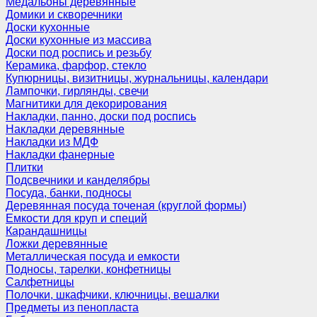
Медальоны деревянные
Домики и скворечники
Доски кухонные
Доски кухонные из массива
Доски под роспись и резьбу
Керамика, фарфор, стекло
Купюрницы, визитницы, журнальницы, календари
Лампочки, гирлянды, свечи
Магнитики для декорирования
Накладки, панно, доски под роспись
Накладки деревянные
Накладки из МДФ
Накладки фанерные
Плитки
Подсвечники и канделябры
Посуда, банки, подносы
Деревянная посуда точеная (круглой формы)
Емкости для круп и специй
Карандашницы
Ложки деревянные
Металлическая посуда и емкости
Подносы, тарелки, конфетницы
Салфетницы
Полочки, шкафчики, ключницы, вешалки
Предметы из пенопласта