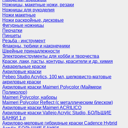
Ножницы, макетные ножи, резаки
Ножницы для рукоделия
Ножи макетные
Ножи раскройные, дисковые
Фигурные ножницы
Перчатки
Пинцеты
Резьба - инструмент
Флаконы, тюбики и наконечники
Швейные принадлежности
Электроинструменты для хобби и творчества
Краски, лаки, пасты, контуры, красители и др. химия
Акварельные краски
Акриловые краски
Pebeo Studio Acrylics, 100 мл, шелковисто-матовые
акриловые краски
Акриловые краски Maimeri Polycolor (Маймери
Поликолор)
Maimeri Polycolor, наборы
Maimeri Polycolor Reflect (с металлическим блеском)
Акриловые краски Maimeri ACRILICO
Акриловые краски Vallejo Acrylic Studio, БОЛЬШИЕ
БАНКИ 1 л
Акрилово-меловые гибридные краски Cadence Hybrid