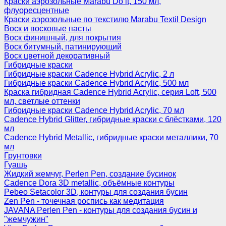
Краски аэрозольные Marabu Do it, 150 мл,
флуоресцентные
Краски аэрозольные по текстилю Marabu Textil Design
Воск и восковые пасты
Воск финишный, для покрытия
Воск битумный, патинирующий
Воск цветной декоративный
Гибридные краски
Гибридные краски Cadence Hybrid Acrylic, 2 л
Гибридные краски Cadence Hybrid Acrylic, 500 мл
Краска гибридная Cadence Hybrid Acrylic, серия Loft, 500
мл, светлые оттенки
Гибридные краски Cadence Hybrid Acrylic, 70 мл
Cadence Hybrid Glitter, гибридные краски с блёстками, 120
мл
Cadence Hybrid Metallic, гибридные краски металлики, 70
мл
Грунтовки
Гуашь
Жидкий жемчуг, Perlen Pen, создание бусинок
Cadence Dora 3D metallic, объёмные контуры
Pebeo Setacolor 3D, контуры для создания бусин
Zen Pen - точечная роспись как медитация
JAVANA Perlen Pen - контуры для создания бусин и
"жемчужин"