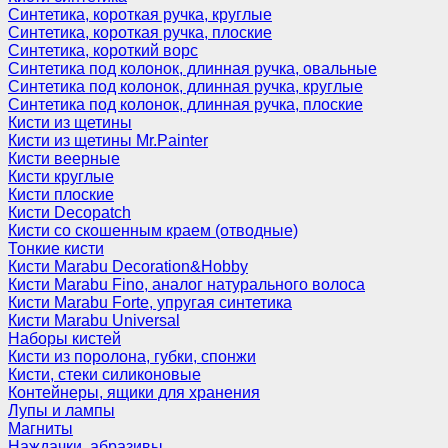
Синтетика, короткая ручка, круглые
Синтетика, короткая ручка, плоские
Синтетика, короткий ворс
Синтетика под колонок, длинная ручка, овальные
Синтетика под колонок, длинная ручка, круглые
Синтетика под колонок, длинная ручка, плоские
Кисти из щетины
Кисти из щетины Mr.Painter
Кисти веерные
Кисти круглые
Кисти плоские
Кисти Decopatch
Кисти со скошенным краем (отводные)
Тонкие кисти
Кисти Marabu Decoration&Hobby
Кисти Marabu Fino, аналог натурального волоса
Кисти Marabu Forte, упругая синтетика
Кисти Marabu Universal
Наборы кистей
Кисти из поролона, губки, спонжи
Кисти, стеки силиконовые
Контейнеры, ящики для хранения
Лупы и лампы
Магниты
Наждачки, абразивы