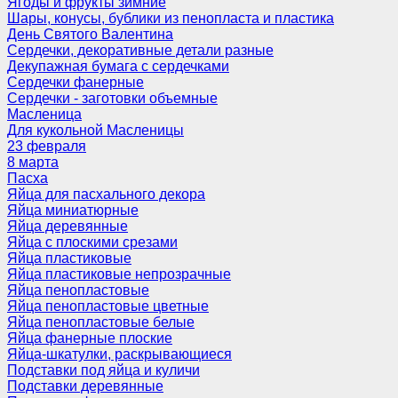
Ягоды и фрукты зимние
Шары, конусы, бублики из пенопласта и пластика
День Святого Валентина
Сердечки, декоративные детали разные
Декупажная бумага с сердечками
Сердечки фанерные
Сердечки - заготовки объемные
Масленица
Для кукольной Масленицы
23 февраля
8 марта
Пасха
Яйца для пасхального декора
Яйца миниатюрные
Яйца деревянные
Яйца с плоскими срезами
Яйца пластиковые
Яйца пластиковые непрозрачные
Яйца пенопластовые
Яйца пенопластовые цветные
Яйца пенопластовые белые
Яйца фанерные плоские
Яйца-шкатулки, раскрывающиеся
Подставки под яйца и куличи
Подставки деревянные