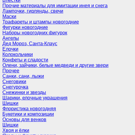
Блёстки
Прочие материалы для имитации инея и снега
Лампочки, гирлянды, свечи
Маски
Трафареты и штампы новогодние
Фигурки новогодние
Наборы новогодних фигурок
Ангелы
Дед Мороз, Санта-Клаус
Елочки
Колокольчики
Конфеты и сладости
Олени, зайчики, белые медведи и другие звери
Прочее
Санки, сани, лыжи
Снеговики
Снегурочка
Снежинки и звезды
Шарики, елочные украшения
Шишки
Флористика новогодняя
Букетики и композиции
Основы для венков
Шишки
Хвоя и ёлки