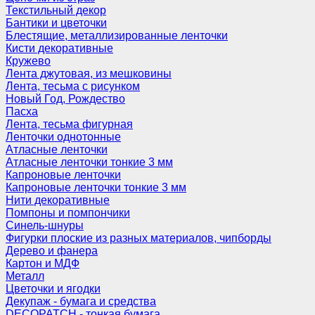
Текстильный декор
Бантики и цветочки
Блестящие, металлизированные ленточки
Кисти декоративные
Кружево
Лента джутовая, из мешковины
Лента, тесьма с рисунком
Новый Год, Рождество
Пасха
Лента, тесьма фигурная
Ленточки однотонные
Атласные ленточки
Атласные ленточки тонкие 3 мм
Капроновые ленточки
Капроновые ленточки тонкие 3 мм
Нити декоративные
Помпоны и помпончики
Синель-шнуры
Фигурки плоские из разных материалов, чипборды
Дерево и фанера
Картон и МДФ
Металл
Цветочки и ягодки
Декупаж - бумага и средства
DECOPATCH - тонкая бумага