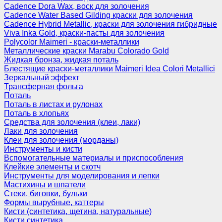
Cadence Dora Wax, воск для золочения
Cadence Water Based Gilding краски для золочения
Cadence Hybrid Metallic, краски для золочения гибридные
Viva Inka Gold, краски-пасты для золочения
Polycolor Maimeri - краски-металлики
Металлические краски Marabu Colorado Gold
Жидкая бронза, жидкая поталь
Блестящие краски-металлики Maimeri Idea Colori Metallici
Зеркальный эффект
Трансферная фольга
Поталь
Поталь в листах и рулонах
Поталь в хлопьях
Средства для золочения (клеи, лаки)
Лаки для золочения
Клеи для золочения (морданы)
Инструменты и кисти
Вспомогательные материалы и приспособления
Клейкие элементы и скотч
Инструменты для моделирования и лепки
Мастихины и шпатели
Стеки, биговки, бульки
Формы вырубные, каттеры
Кисти (синтетика, щетина, натуральные)
Кисти синтетика