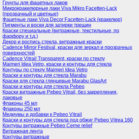
Грунты для фацетных лаков
Микрокракелюрные лаки Viva Mikro Facetten-Lack
(прозрачный и цветные)
Фацетные лаки Viva Decor Facetten-Lack (кракелюр)
Пигменты и воски для затирки трещин
Краски специальные (витражные, текстильные, по
фарфору и т.д.)
Декор и роспись стекла, витражные краски
Cadence Mirror Festival, краски для зеркал и прозрачных
поверхностей
Cadence Vitrail Transparent, краски по стеклу
Maimeri Idea Vetro, краски и контуры для стекла
Контуры по стеклу Maimeri Idea Vetro
Краски и контуры для стекла Marabu
Краски для стекла глянцевые Marabu GlasArt
Краски и контуры для стекла Pebeo
Краски витражные Pebeo Vitrail, без закрепления,
лаковые
Флаконы 45 мл
Флаконы 250 мл
Медиумы и добавки к Pebeo Vitrail
Краски и контуры для стекла под обжиг Pebeo Vitrea 160
Контуры витражные Pebeo Cerne relief
Витражная лента
Контуры витражные