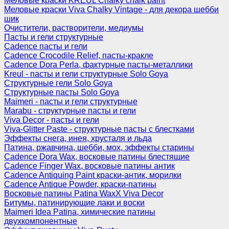
Меловые краски KREUL Chalky chalk paint
Меловые краски Viva Chalky Vintage - для декора шебби
шик
Очистители, растворители, медиумы
Пасты и гели структурные
Cadence пасты и гели
Cadence Crocodile Relief, пасты-кракле
Cadence Dora Perla, фактурные пасты-металлики
Kreul - пасты и гели структурные Solo Goya
Структурные гели Solo Goya
Структурные пасты Solo Goya
Maimeri - пасты и гели структурные
Marabu - структурные пасты и гели
Viva Decor - пасты и гели
Viva-Glitter Paste - структурные пасты с блестками
Эффекты снега, инея, хрусталя и льда
Патина, ржавчина, шебби, мох, эффекты старины
Cadence Dora Wax, восковые патины блестящие
Cadence Finger Wax, восковые патины антик
Сadence Antiquing Paint краски-антик, морилки
Cadence Antique Powder, краски-патины
Восковые патины Patina WaxX Viva Decor
Битумы, патинирующие лаки и воски
Maimeri Idea Patina, химические патины
двухкомпонентные