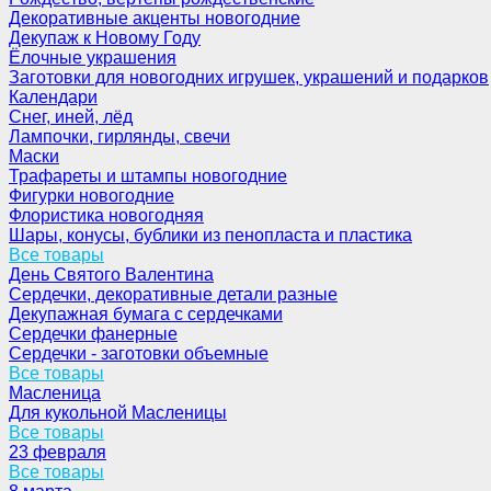
Декоративные акценты новогодние
Декупаж к Новому Году
Ёлочные украшения
Заготовки для новогодних игрушек, украшений и подарков
Календари
Снег, иней, лёд
Лампочки, гирлянды, свечи
Маски
Трафареты и штампы новогодние
Фигурки новогодние
Флористика новогодняя
Шары, конусы, бублики из пенопласта и пластика
Все товары
День Святого Валентина
Сердечки, декоративные детали разные
Декупажная бумага с сердечками
Сердечки фанерные
Сердечки - заготовки объемные
Все товары
Масленица
Для кукольной Масленицы
Все товары
23 февраля
Все товары