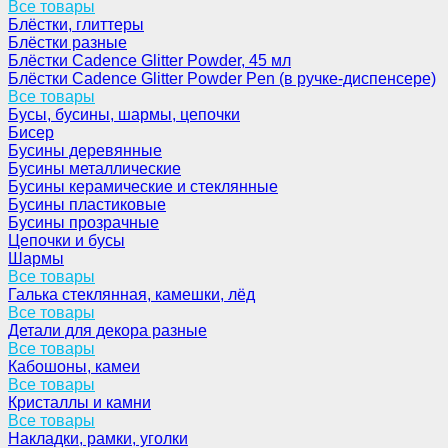
Все товары
Блёстки, глиттеры
Блёстки разные
Блёстки Cadence Glitter Powder, 45 мл
Блёстки Cadence Glitter Powder Pen (в ручке-диспенсере)
Все товары
Бусы, бусины, шармы, цепочки
Бисер
Бусины деревянные
Бусины металлические
Бусины керамические и стеклянные
Бусины пластиковые
Бусины прозрачные
Цепочки и бусы
Шармы
Все товары
Галька стеклянная, камешки, лёд
Все товары
Детали для декора разные
Все товары
Кабошоны, камеи
Все товары
Кристаллы и камни
Все товары
Накладки, рамки, уголки