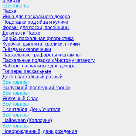
8 марта
Все товары
Пасха
Яйца для пасхального декора
Подставки под яйца и куличи
Формы для пасхи, пасочницы
Декупаж к Пасхе
Верба, пасхальная флористика
Курочки, цыплята, кролики, птички
Гнёзда и скворечники
Пасхальные трафареты и штампы
Пасхальные подарки к Чистому четвергу
Наборы пасхальные для декора
Топперы пасхальные
Декор пасхальный разный
Все товары
Выпускной, последний звонок
Все товары
Яблочный Спас
Все товары
1 сентября, День Учителя
Все товары
Halloween (Хэллоуин)
Все товары
Новорожденный, день рождения