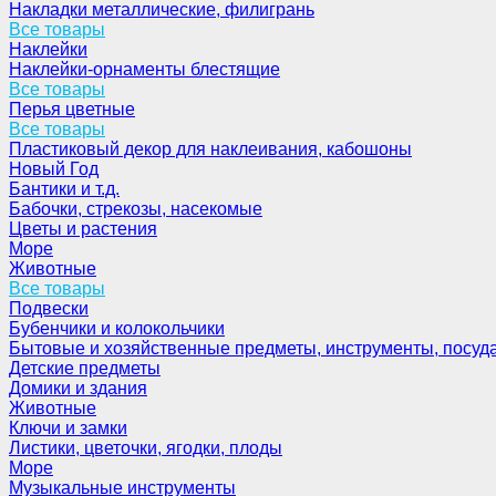
Накладки металлические, филигрань
Все товары
Наклейки
Наклейки-орнаменты блестящие
Все товары
Перья цветные
Все товары
Пластиковый декор для наклеивания, кабошоны
Новый Год
Бантики и т.д.
Бабочки, стрекозы, насекомые
Цветы и растения
Море
Животные
Все товары
Подвески
Бубенчики и колокольчики
Бытовые и хозяйственные предметы, инструменты, посуд
Детские предметы
Домики и здания
Животные
Ключи и замки
Листики, цветочки, ягодки, плоды
Море
Музыкальные инструменты