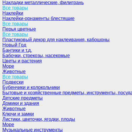
Накладки металлические, филигрань
Все товары
Наклейки
Наклейки-орнаменты блестящие
Все товары
Перья цветные
Все товары
Пластиковый декор для наклеивания, кабошоны
Новый Год
Бантики и т.д.
Бабочки, стрекозы, насекомые
Цветы и растения
Море
Животные
Все товары
Подвески
Бубенчики и колокольчики
Бытовые и хозяйственные предметы, инструменты, посуд
Детские предметы
Домики и здания
Животные
Ключи и замки
Листики, цветочки, ягодки, плоды
Море
Музыкальные инструменты