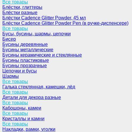
Все товары
Блёстки, глиттеры
Блёстки разные
Блёстки Cadence Glitter Powder, 45 мл
Блёстки Cadence Glitter Powder Pen (в ручке-диспенсере)
Все товары
Бусы, бусины, шармы, цепочки
Бисер
Бусины деревянные
Бусины металлические
Бусины керамические и стеклянные
Бусины пластиковые
Бусины прозрачные
Цепочки и бусы
Шармы
Все товары
Галька стеклянная, камешки, лёд
Все товары
Детали для декора разные
Все товары
Кабошоны, камеи
Все товары
Кристаллы и камни
Все товары
Накладки, рамки, уголки