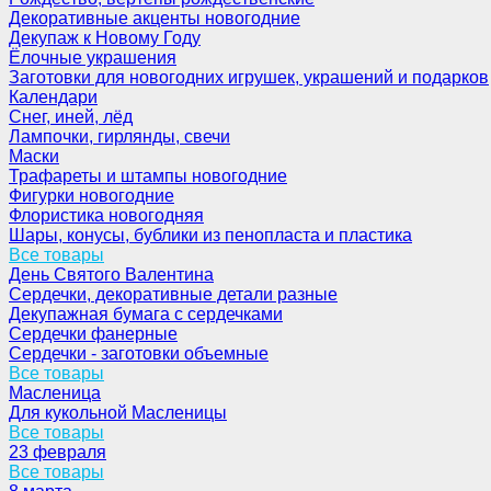
Декоративные акценты новогодние
Декупаж к Новому Году
Ёлочные украшения
Заготовки для новогодних игрушек, украшений и подарков
Календари
Снег, иней, лёд
Лампочки, гирлянды, свечи
Маски
Трафареты и штампы новогодние
Фигурки новогодние
Флористика новогодняя
Шары, конусы, бублики из пенопласта и пластика
Все товары
День Святого Валентина
Сердечки, декоративные детали разные
Декупажная бумага с сердечками
Сердечки фанерные
Сердечки - заготовки объемные
Все товары
Масленица
Для кукольной Масленицы
Все товары
23 февраля
Все товары