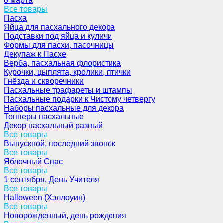
8 марта
Все товары
Пасха
Яйца для пасхального декора
Подставки под яйца и куличи
Формы для пасхи, пасочницы
Декупаж к Пасхе
Верба, пасхальная флористика
Курочки, цыплята, кролики, птички
Гнёзда и скворечники
Пасхальные трафареты и штампы
Пасхальные подарки к Чистому четвергу
Наборы пасхальные для декора
Топперы пасхальные
Декор пасхальный разный
Все товары
Выпускной, последний звонок
Все товары
Яблочный Спас
Все товары
1 сентября, День Учителя
Все товары
Halloween (Хэллоуин)
Все товары
Новорожденный, день рождения