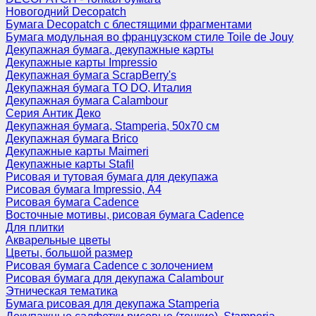
Новогодний Decopatch
Бумага Decopatch с блестящими фрагментами
Бумага модульная во французском стиле Toile de Jouy
Декупажная бумага, декупажные карты
Декупажные карты Impressio
Декупажная бумага ScrapBerry's
Декупажная бумага TO DO, Италия
Декупажная бумага Calambour
Серия Антик Деко
Декупажная бумага, Stamperia, 50х70 см
Декупажная бумага Brico
Декупажные карты Maimeri
Декупажные карты Stafil
Рисовая и тутовая бумага для декупажа
Рисовая бумага Impressio, А4
Рисовая бумага Cadence
Восточные мотивы, рисовая бумага Cadence
Для плитки
Акварельные цветы
Цветы, большой размер
Рисовая бумага Cadence c золочением
Рисовая бумага для декупажа Calambour
Этническая тематика
Бумага рисовая для декупажа Stamperia