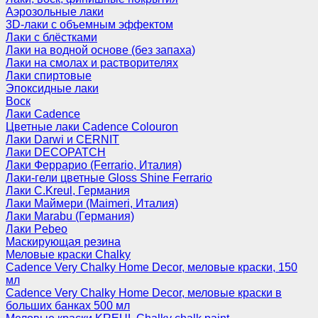
Аэрозольные лаки
3D-лаки с объемным эффектом
Лаки с блёстками
Лаки на водной основе (без запаха)
Лаки на смолах и растворителях
Лаки спиртовые
Эпоксидные лаки
Воск
Лаки Cadence
Цветные лаки Cadence Colouron
Лаки Darwi и CERNIT
Лаки DECOPATCH
Лаки Феррарио (Ferrario, Италия)
Лаки-гели цветные Gloss Shine Ferrario
Лаки C.Kreul, Германия
Лаки Маймери (Maimeri, Италия)
Лаки Marabu (Германия)
Лаки Pebeo
Маскирующая резина
Меловые краски Chalky
Cadence Very Chalky Home Decor, меловые краски, 150
мл
Cadence Very Chalky Home Decor, меловые краски в
больших банках 500 мл