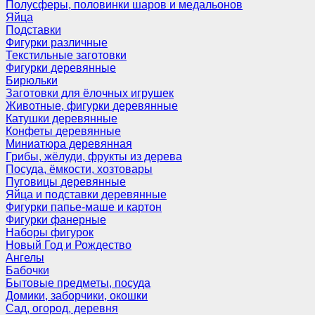
Полусферы, половинки шаров и медальонов
Яйца
Подставки
Фигурки различные
Текстильные заготовки
Фигурки деревянные
Бирюльки
Заготовки для ёлочных игрушек
Животные, фигурки деревянные
Катушки деревянные
Конфеты деревянные
Миниатюра деревянная
Грибы, жёлуди, фрукты из дерева
Посуда, ёмкости, хозтовары
Пуговицы деревянные
Яйца и подставки деревянные
Фигурки папье-маше и картон
Фигурки фанерные
Наборы фигурок
Новый Год и Рождество
Ангелы
Бабочки
Бытовые предметы, посуда
Домики, заборчики, окошки
Сад, огород, деревня