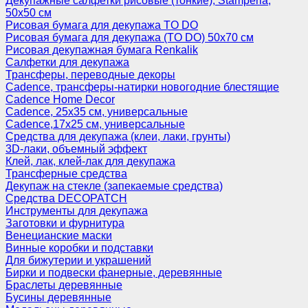
Декупажные салфетки рисовые (тонкие), Stamperia,
50х50 см
Рисовая бумага для декупажа TO DO
Рисовая бумага для декупажа (TO DO) 50х70 см
Рисовая декупажная бумага Renkalik
Салфетки для декупажа
Трансферы, переводные декоры
Cadence, трансферы-натирки новогодние блестящие
Cadence Home Decor
Cadence, 25х35 см, универсальные
Cadence,17х25 см, универсальные
Средства для декупажа (клеи, лаки, грунты)
3D-лаки, объемный эффект
Клей, лак, клей-лак для декупажа
Трансферные средства
Декупаж на стекле (запекаемые средства)
Средства DECOPATCH
Инструменты для декупажа
Заготовки и фурнитура
Венецианские маски
Винные коробки и подставки
Для бижутерии и украшений
Бирки и подвески фанерные, деревянные
Браслеты деревянные
Бусины деревянные