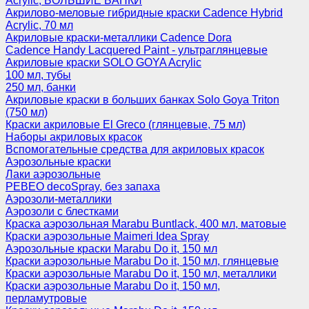
Acrylic, БОЛЬШИЕ БАНКИ
Акрилово-меловые гибридные краски Cadence Hybrid
Acrylic, 70 мл
Акриловые краски-металлики Cadence Dora
Cadence Handy Lacquered Paint - ультраглянцевые
Акриловые краски SOLO GOYA Acrylic
100 мл, тубы
250 мл, банки
Акриловые краски в больших банках Solo Goya Triton
(750 мл)
Краски акриловые El Greco (глянцевые, 75 мл)
Наборы акриловых красок
Вспомогательные средства для акриловых красок
Аэрозольные краски
Лаки аэрозольные
PEBEO decoSpray, без запаха
Аэрозоли-металлики
Аэрозоли с блестками
Краска аэрозольная Marabu Buntlack, 400 мл, матовые
Краски аэрозольные Maimeri Idea Spray
Аэрозольные краски Marabu Do it, 150 мл
Краски аэрозольные Marabu Do it, 150 мл, глянцевые
Краски аэрозольные Marabu Do it, 150 мл, металлики
Краски аэрозольные Marabu Do it, 150 мл,
перламутровые