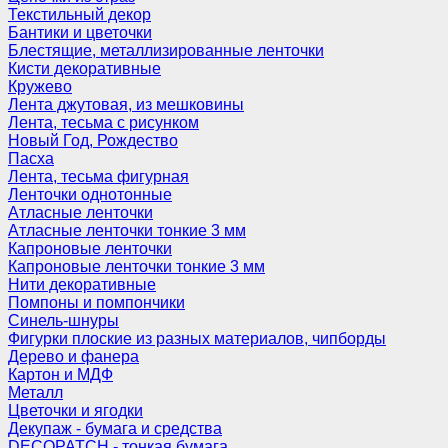
Текстильный декор
Бантики и цветочки
Блестящие, металлизированные ленточки
Кисти декоративные
Кружево
Лента джутовая, из мешковины
Лента, тесьма с рисунком
Новый Год, Рождество
Пасха
Лента, тесьма фигурная
Ленточки однотонные
Атласные ленточки
Атласные ленточки тонкие 3 мм
Капроновые ленточки
Капроновые ленточки тонкие 3 мм
Нити декоративные
Помпоны и помпончики
Синель-шнуры
Фигурки плоские из разных материалов, чипборды
Дерево и фанера
Картон и МДФ
Металл
Цветочки и ягодки
Декупаж - бумага и средства
DECOPATCH - тонкая бумага