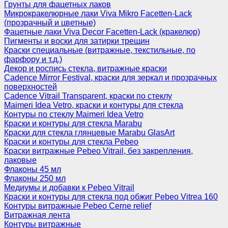
Грунты для фацетных лаков
Микрокракелюрные лаки Viva Mikro Facetten-Lack
(прозрачный и цветные)
Фацетные лаки Viva Decor Facetten-Lack (кракелюр)
Пигменты и воски для затирки трещин
Краски специальные (витражные, текстильные, по
фарфору и т.д.)
Декор и роспись стекла, витражные краски
Cadence Mirror Festival, краски для зеркал и прозрачных
поверхностей
Cadence Vitrail Transparent, краски по стеклу
Maimeri Idea Vetro, краски и контуры для стекла
Контуры по стеклу Maimeri Idea Vetro
Краски и контуры для стекла Marabu
Краски для стекла глянцевые Marabu GlasArt
Краски и контуры для стекла Pebeo
Краски витражные Pebeo Vitrail, без закрепления,
лаковые
Флаконы 45 мл
Флаконы 250 мл
Медиумы и добавки к Pebeo Vitrail
Краски и контуры для стекла под обжиг Pebeo Vitrea 160
Контуры витражные Pebeo Cerne relief
Витражная лента
Контуры витражные