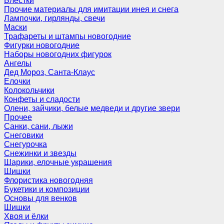
Блёстки
Прочие материалы для имитации инея и снега
Лампочки, гирлянды, свечи
Маски
Трафареты и штампы новогодние
Фигурки новогодние
Наборы новогодних фигурок
Ангелы
Дед Мороз, Санта-Клаус
Елочки
Колокольчики
Конфеты и сладости
Олени, зайчики, белые медведи и другие звери
Прочее
Санки, сани, лыжи
Снеговики
Снегурочка
Снежинки и звезды
Шарики, елочные украшения
Шишки
Флористика новогодняя
Букетики и композиции
Основы для венков
Шишки
Хвоя и ёлки