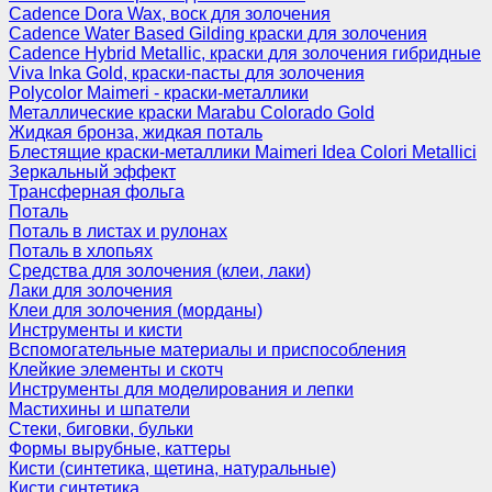
Cadence Dora Wax, воск для золочения
Cadence Water Based Gilding краски для золочения
Cadence Hybrid Metallic, краски для золочения гибридные
Viva Inka Gold, краски-пасты для золочения
Polycolor Maimeri - краски-металлики
Металлические краски Marabu Colorado Gold
Жидкая бронза, жидкая поталь
Блестящие краски-металлики Maimeri Idea Colori Metallici
Зеркальный эффект
Трансферная фольга
Поталь
Поталь в листах и рулонах
Поталь в хлопьях
Средства для золочения (клеи, лаки)
Лаки для золочения
Клеи для золочения (морданы)
Инструменты и кисти
Вспомогательные материалы и приспособления
Клейкие элементы и скотч
Инструменты для моделирования и лепки
Мастихины и шпатели
Стеки, биговки, бульки
Формы вырубные, каттеры
Кисти (синтетика, щетина, натуральные)
Кисти синтетика