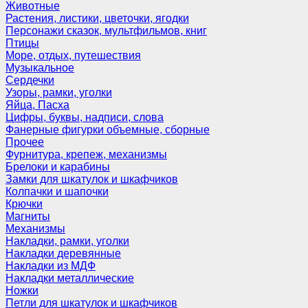
Животные
Растения, листики, цветочки, ягодки
Персонажи сказок, мультфильмов, книг
Птицы
Море, отдых, путешествия
Музыкальное
Сердечки
Узоры, рамки, уголки
Яйца, Пасха
Цифры, буквы, надписи, слова
Фанерные фигурки объемные, сборные
Прочее
Фурнитура, крепеж, механизмы
Брелоки и карабины
Замки для шкатулок и шкафчиков
Колпачки и шапочки
Крючки
Магниты
Механизмы
Накладки, рамки, уголки
Накладки деревянные
Накладки из МДФ
Накладки металлические
Ножки
Петли для шкатулок и шкафчиков