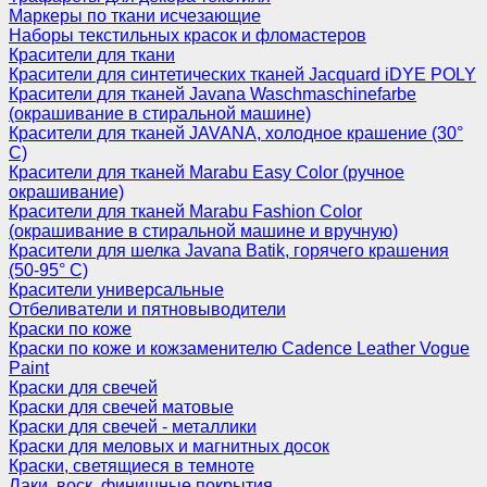
Маркеры по ткани исчезающие
Наборы текстильных красок и фломастеров
Красители для ткани
Красители для синтетических тканей Jacquard iDYE POLY
Красители для тканей Javana Waschmaschinefarbe
(окрашивание в стиральной машине)
Красители для тканей JAVANA, холодное крашение (30°
С)
Красители для тканей Marabu Easy Color (ручное
окрашивание)
Красители для тканей Marabu Fashion Color
(окрашивание в стиральной машине и вручную)
Красители для шелка Javana Batik, горячего крашения
(50-95° С)
Красители универсальные
Отбеливатели и пятновыводители
Краски по коже
Краски по коже и кожзаменителю Cadence Leather Vogue
Paint
Краски для свечей
Краски для свечей матовые
Краски для свечей - металлики
Краски для меловых и магнитных досок
Краски, светящиеся в темноте
Лаки, воск, финишные покрытия