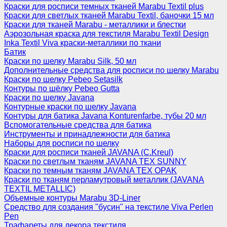
Краски для росписи темных тканей Marabu Textil plus
Краски для светлых тканей Marabu Textil, баночки 15 мл
Краски для тканей Marabu - металлики и блестки
Аэрозольная краска для текстиля Marabu Textil Design
Inka Textil Viva краски-металлики по ткани
Батик
Краски по шелку Marabu Silk, 50 мл
Дополнительные средства для росписи по шелку Marabu
Краски по шелку Pebeo Setasilk
Контуры по шёлку Pebeo Gutta
Краски по шелку Javana
Контурные краски по шелку Javana
Контуры для батика Javana Konturenfarbe, тубы 20 мл
Вспомогательные средства для батика
Инструменты и принадлежности для батика
Наборы для росписи по шелку
Краски для росписи тканей JAVANA (C.Kreul)
Краски по светлым тканям JAVANA TEX SUNNY
Краски по темным тканям JAVANA TEX OPAK
Краски по тканям перламутровый металлик (JAVANA
TEXTIL METALLIC)
Объемные контуры Marabu 3D-Liner
Средство для создания "бусин" на текстиле Viva Perlen
Pen
Трафареты для декора текстиля