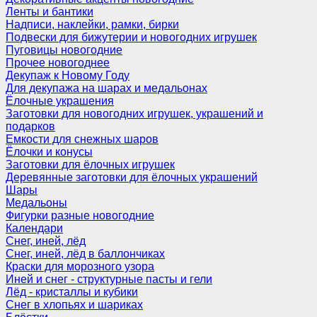
Ленты и бантики
Надписи, наклейки, рамки, бирки
Подвески для бижутерии и новогодних игрушек
Пуговицы новогодние
Прочее новогоднее
Декупаж к Новому Году
Для декупажа на шарах и медальонах
Ёлочные украшения
Заготовки для новогодних игрушек, украшений и
подарков
Емкости для снежных шаров
Ёлочки и конусы
Заготовки для ёлочных игрушек
Деревянные заготовки для ёлочных украшений
Шары
Медальоны
Фигурки разные новогодние
Календари
Снег, иней, лёд
Снег, иней, лёд в баллончиках
Краски для морозного узора
Иней и снег - структурные пасты и гели
Лёд - кристаллы и кубики
Снег в хлопьях и шариках