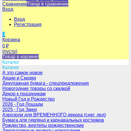
Сравнение
Товар в сравнении
Вход
Вход
Регистрация
0
Корзина
0
₽
(пусто)
Товар в корзине!
Каталог
Каталог
А это самое новое
Акции и Скидки
Декупажная бумага - спецпредложения
Новогодние товары со скидкой
Декор к праздникам
Новый Год и Рождество
2026 - Год Лошади
2025 - Год Змеи
Аэрозоли для ВРЕМЕННОГО декора (снег, лед)
Бумага для гирлянд и карнавальных костюмов
Рождество, вертепы рождественские
Декоративные акценты новогодние