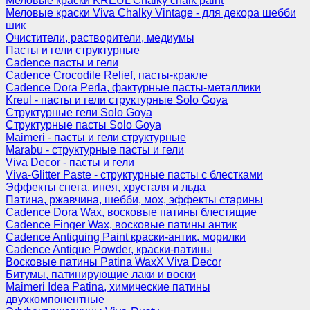
Меловые краски KREUL Chalky chalk paint
Меловые краски Viva Chalky Vintage - для декора шебби
шик
Очистители, растворители, медиумы
Пасты и гели структурные
Cadence пасты и гели
Cadence Crocodile Relief, пасты-кракле
Cadence Dora Perla, фактурные пасты-металлики
Kreul - пасты и гели структурные Solo Goya
Структурные гели Solo Goya
Структурные пасты Solo Goya
Maimeri - пасты и гели структурные
Marabu - структурные пасты и гели
Viva Decor - пасты и гели
Viva-Glitter Paste - структурные пасты с блестками
Эффекты снега, инея, хрусталя и льда
Патина, ржавчина, шебби, мох, эффекты старины
Cadence Dora Wax, восковые патины блестящие
Cadence Finger Wax, восковые патины антик
Сadence Antiquing Paint краски-антик, морилки
Cadence Antique Powder, краски-патины
Восковые патины Patina WaxX Viva Decor
Битумы, патинирующие лаки и воски
Maimeri Idea Patina, химические патины
двухкомпонентные