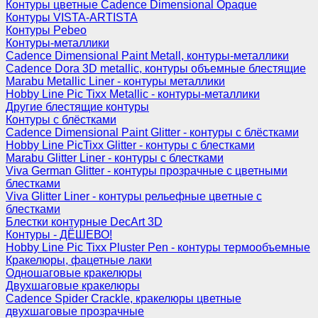
Контуры цветные Cadence Dimensional Opaque
Контуры VISTA-ARTISTA
Контуры Pebeo
Контуры-металлики
Cadence Dimensional Paint Metall, контуры-металлики
Cadence Dora 3D metallic, контуры объемные блестящие
Marabu Metallic Liner - контуры металлики
Hobby Line Pic Tixx Metallic - контуры-металлики
Другие блестящие контуры
Контуры с блёстками
Cadence Dimensional Paint Glitter - контуры с блёстками
Hobby Line PicTixx Glitter - контуры с блестками
Marabu Glitter Liner - контуры с блестками
Viva German Glitter - контуры прозрачные с цветными
блестками
Viva Glitter Liner - контуры рельефные цветные с
блестками
Блестки контурные DecArt 3D
Контуры - ДЁШЕВО!
Hobby Line Pic Tixx Pluster Pen - контуры термообъемные
Кракелюры, фацетные лаки
Одношаговые кракелюры
Двухшаговые кракелюры
Cadence Spider Crackle, кракелюры цветные
двухшаговые прозрачные