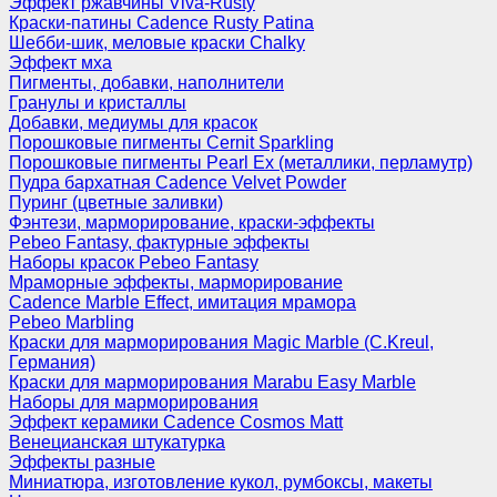
Эффект ржавчины Viva-Rusty
Краски-патины Cadence Rusty Patina
Шебби-шик, меловые краски Chalky
Эффект мха
Пигменты, добавки, наполнители
Гранулы и кристаллы
Добавки, медиумы для красок
Порошковые пигменты Cernit Sparkling
Порошковые пигменты Pearl Ex (металлики, перламутр)
Пудра бархатная Cadence Velvet Powder
Пуринг (цветные заливки)
Фэнтези, марморирование, краски-эффекты
Pebeo Fantasy, фактурные эффекты
Наборы красок Pebeo Fantasy
Мраморные эффекты, марморирование
Cadence Marble Effect, имитация мрамора
Pebeo Marbling
Краски для марморирования Magic Marble (C.Kreul,
Германия)
Краски для марморирования Marabu Easy Marble
Наборы для марморирования
Эффект керамики Cadence Cosmos Matt
Венецианская штукатурка
Эффекты разные
Миниатюра, изготовление кукол, румбоксы, макеты