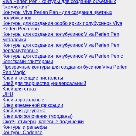
Viva Perlen Pen - контуры для создания объемных
"жемчужин"
Контуры Viva Perlen Pen - для создания цветных
полубусинок
Контуры для создания особо ярких полубусинок Viva
Perlen Pen неон
Контуры для создания полубусинок Viva Perlen Pen
металлики
Контуры для создания полубусинок Viva Perlen Pen
перламутровые
Контуры для создания полубусинок Viva Perlen Pen с
блестками-глиттерами
Прозрачные контуры для создания бусинок Viva Perlen
Pen Magic
Клеи и клеящие пистолеты
Клей для творчества универсальный
Клей для страз
UHU
Клеи аэрозольные
Клеи временной фиксации
Клей для декупажа
Клеи для золочения (морданы)
Скотч, стикеры, клеевые подушечки
Контуры и рельефы
Контуры Cadence