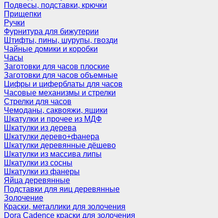
Подвесы, подставки, крючки
Прищепки
Ручки
Фурнитура для бижутерии
Штифты, пины, шурупы, гвозди
Чайные домики и коробки
Часы
Заготовки для часов плоские
Заготовки для часов объемные
Цифры и циферблаты для часов
Часовые механизмы и стрелки
Стрелки для часов
Чемоданы, саквояжи, ящики
Шкатулки и прочее из МДФ
Шкатулки из дерева
Шкатулки дерево+фанера
Шкатулки деревянные дёшево
Шкатулки из массива липы
Шкатулки из сосны
Шкатулки из фанеры
Яйца деревянные
Подставки для яиц деревянные
Золочение
Краски, металлики для золочения
Dora Cadence краски для золочения