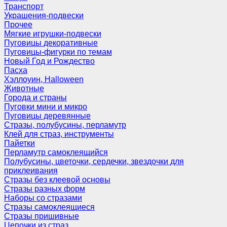
Транспорт
Украшения-подвески
Прочее
Мягкие игрушки-подвески
Пуговицы декоративные
Пуговицы-фигурки по темам
Новый Год и Рождество
Пасха
Хэллоуин, Halloween
Животные
Города и страны
Пуговки мини и микро
Пуговицы деревянные
Стразы, полубусины, перламутр
Клей для страз, инструменты
Пайетки
Перламутр самоклеящийся
Полубусины, цветочки, сердечки, звездочки для
приклеивания
Стразы без клеевой основы
Стразы разных форм
Наборы со стразами
Стразы самоклеящиеся
Стразы пришивные
Цепочки из страз