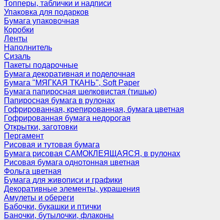
Топперы, таблички и надписи
Упаковка для подарков
Бумага упаковочная
Коробки
Ленты
Наполнитель
Сизаль
Пакеты подарочные
Бумага декоративная и поделочная
Бумага "МЯГКАЯ ТКАНЬ", Soft Paper
Бумага папиросная шелковистая (тишью)
Папиросная бумага в рулонах
Гофрированная, крепированная, бумага цветная
Гофрированная бумага недорогая
Открытки, заготовки
Пергамент
Рисовая и тутовая бумага
Бумага рисовая САМОКЛЕЯЩАЯСЯ, в рулонах
Рисовая бумага однотонная цветная
Фольга цветная
Бумага для живописи и графики
Декоративные элементы, украшения
Амулеты и обереги
Бабочки, букашки и птички
Баночки, бутылочки, флаконы