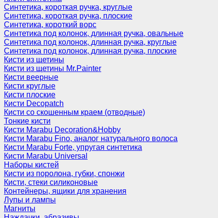
Синтетика, короткая ручка, круглые
Синтетика, короткая ручка, плоские
Синтетика, короткий ворс
Синтетика под колонок, длинная ручка, овальные
Синтетика под колонок, длинная ручка, круглые
Синтетика под колонок, длинная ручка, плоские
Кисти из щетины
Кисти из щетины Mr.Painter
Кисти веерные
Кисти круглые
Кисти плоские
Кисти Decopatch
Кисти со скошенным краем (отводные)
Тонкие кисти
Кисти Marabu Decoration&Hobby
Кисти Marabu Fino, аналог натурального волоса
Кисти Marabu Forte, упругая синтетика
Кисти Marabu Universal
Наборы кистей
Кисти из поролона, губки, спонжи
Кисти, стеки силиконовые
Контейнеры, ящики для хранения
Лупы и лампы
Магниты
Наждачки, абразивы