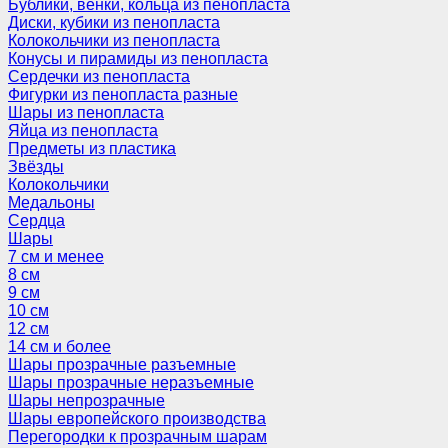
Бублики, венки, кольца из пенопласта
Диски, кубики из пенопласта
Колокольчики из пенопласта
Конусы и пирамиды из пенопласта
Сердечки из пенопласта
Фигурки из пенопласта разные
Шары из пенопласта
Яйца из пенопласта
Предметы из пластика
Звёзды
Колокольчики
Медальоны
Сердца
Шары
7 см и менее
8 см
9 см
10 см
12 см
14 см и более
Шары прозрачные разъемные
Шары прозрачные неразъемные
Шары непрозрачные
Шары европейского производства
Перегородки к прозрачным шарам