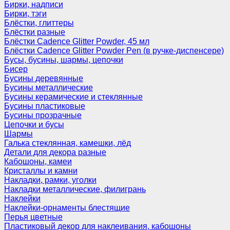
Бирки, надписи
Бирки, тэги
Блёстки, глиттеры
Блёстки разные
Блёстки Cadence Glitter Powder, 45 мл
Блёстки Cadence Glitter Powder Pen (в ручке-диспенсере)
Бусы, бусины, шармы, цепочки
Бисер
Бусины деревянные
Бусины металлические
Бусины керамические и стеклянные
Бусины пластиковые
Бусины прозрачные
Цепочки и бусы
Шармы
Галька стеклянная, камешки, лёд
Детали для декора разные
Кабошоны, камеи
Кристаллы и камни
Накладки, рамки, уголки
Накладки металлические, филигрань
Наклейки
Наклейки-орнаменты блестящие
Перья цветные
Пластиковый декор для наклеивания, кабошоны