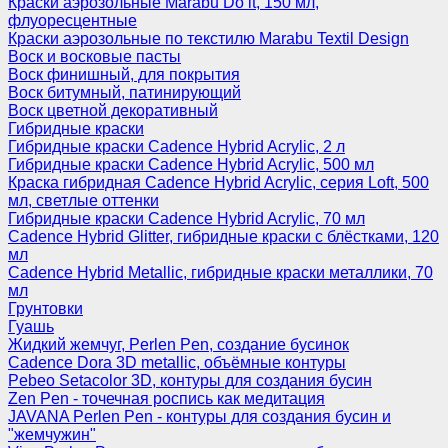
Краски аэрозольные Marabu Do it, 150 мл,
флуоресцентные
Краски аэрозольные по текстилю Marabu Textil Design
Воск и восковые пасты
Воск финишный, для покрытия
Воск битумный, патинирующий
Воск цветной декоративный
Гибридные краски
Гибридные краски Cadence Hybrid Acrylic, 2 л
Гибридные краски Cadence Hybrid Acrylic, 500 мл
Краска гибридная Cadence Hybrid Acrylic, серия Loft, 500
мл, светлые оттенки
Гибридные краски Cadence Hybrid Acrylic, 70 мл
Cadence Hybrid Glitter, гибридные краски с блёстками, 120
мл
Cadence Hybrid Metallic, гибридные краски металлики, 70
мл
Грунтовки
Гуашь
Жидкий жемчуг, Perlen Pen, создание бусинок
Cadence Dora 3D metallic, объёмные контуры
Pebeo Setacolor 3D, контуры для создания бусин
Zen Pen - точечная роспись как медитация
JAVANA Perlen Pen - контуры для создания бусин и
"жемчужин"