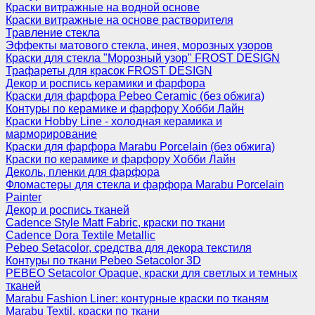
Краски витражные на водной основе
Краски витражные на основе растворителя
Травление стекла
Эффекты матового стекла, инея, морозных узоров
Краски для стекла "Морозный узор" FROST DESIGN
Трафареты для красок FROST DESIGN
Декор и роспись керамики и фарфора
Краски для фарфора Pebeo Ceramic (без обжига)
Контуры по керамике и фарфору Хобби Лайн
Краски Hobby Line - холодная керамика и
марморирование
Краски для фарфора Marabu Porcelain (без обжига)
Краски по керамике и фарфору Хобби Лайн
Деколь, пленки для фарфора
Фломастеры для стекла и фарфора Marabu Porcelain
Painter
Декор и роспись тканей
Cadence Style Matt Fabric, краски по ткани
Cadence Dora Textile Metallic
Pebeo Setacolor, средства для декора текстиля
Контуры по ткани Pebeo Setacolor 3D
PEBEO Setacolor Opaque, краски для светлых и темных
тканей
Marabu Fashion Liner: контурные краски по тканям
Marabu Textil, краски по ткани