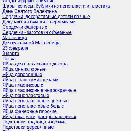
Ягоды и фрукты зимние
Шары, конусы, бублики из пенопласта и пластика
День Святого Валентина
Сердечки, декоративные детали разные
Декупажная бумага с сердечками
Сердечки фанерные
Сердечки - заготовки объемные
Масленица
Для кукольной Масленицы
23 февраля
8 марта
Пасха
Яйца для пасхального декора
Яйца миниатюрные
Яйца деревянные
Яйца с плоскими срезами
Яйца пластиковые
Яйца пластиковые непрозрачные
Яйца пенопластовые
Яйца пенопластовые цветные
Яйца пенопластовые белые
Яйца фанерные плоские
Яйца-шкатулки, раскрывающиеся
Подставки под яйца и куличи
Подставки деревянные