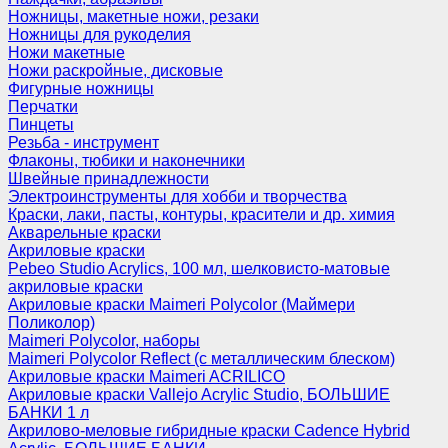
Ножницы, макетные ножи, резаки
Ножницы для рукоделия
Ножи макетные
Ножи раскройные, дисковые
Фигурные ножницы
Перчатки
Пинцеты
Резьба - инструмент
Флаконы, тюбики и наконечники
Швейные принадлежности
Электроинструменты для хобби и творчества
Краски, лаки, пасты, контуры, красители и др. химия
Акварельные краски
Акриловые краски
Pebeo Studio Acrylics, 100 мл, шелковисто-матовые
акриловые краски
Акриловые краски Maimeri Polycolor (Маймери
Поликолор)
Maimeri Polycolor, наборы
Maimeri Polycolor Reflect (с металлическим блеском)
Акриловые краски Maimeri ACRILICO
Акриловые краски Vallejo Acrylic Studio, БОЛЬШИЕ
БАНКИ 1 л
Акрилово-меловые гибридные краски Cadence Hybrid