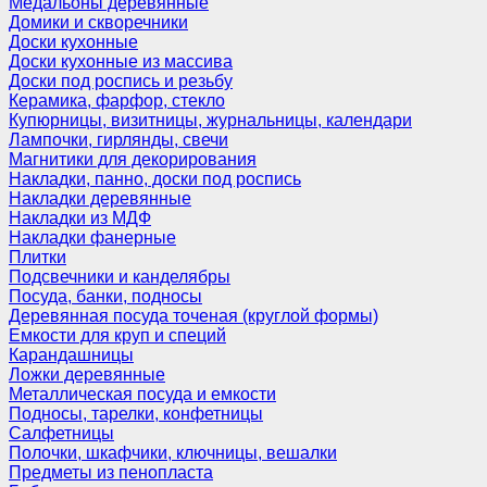
Медальоны деревянные
Домики и скворечники
Доски кухонные
Доски кухонные из массива
Доски под роспись и резьбу
Керамика, фарфор, стекло
Купюрницы, визитницы, журнальницы, календари
Лампочки, гирлянды, свечи
Магнитики для декорирования
Накладки, панно, доски под роспись
Накладки деревянные
Накладки из МДФ
Накладки фанерные
Плитки
Подсвечники и канделябры
Посуда, банки, подносы
Деревянная посуда точеная (круглой формы)
Емкости для круп и специй
Карандашницы
Ложки деревянные
Металлическая посуда и емкости
Подносы, тарелки, конфетницы
Салфетницы
Полочки, шкафчики, ключницы, вешалки
Предметы из пенопласта