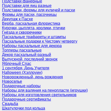
Подставки фанерные
Подставки для яиц разные
Подставки, формы для куличей и пасхи
Формы для пасхи, пасочницы
Декупаж к Пасхе
Верба, пасхальная флористика
Курочки, цыплята, кролики, птички
Гнёзда и скворечники
Пасхальные трафареты и штампы
Пасхальные подарки к Чистому четвергу
Наборы пасхальные для декора
Топперы пасхальные
Декор пасхальный разный
Выпускной, последний звонок
Яблочный Спас
1 сентября, День Учителя
Halloween (Хэллоуин)
Новорожденный, день рождения
Новоселье
Подарочные наборы
Наборы для валяния на пенопласте (игрушки)
Наборы для изготовления светильников
Подарочные сертификаты
Свадьба
Шкатулочки под кольца