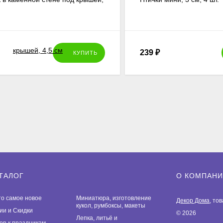
239
₽
КУПИТЬ
ТАЛОГ
О КОМПАН
то самое новое
Миниатюра, изготовление
Декор Дома
, то
кукол, румбоксы, макеты
ии и Скидки
© 2026
Лепка, литьё и