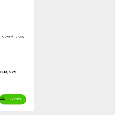
ный, 5 см,
Цыплята микро, 1,5 см, пара, белый и
жёлтый
42
₽
КУПИТЬ
КУПИТЬ