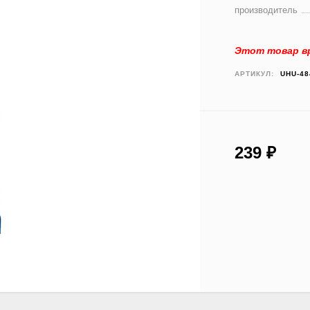
производитель
Этот товар вр
АРТИКУЛ:
UHU-48
239
₽