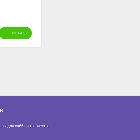
4 шт., цвет золото
239
₽
КУПИТЬ
КУПИТЬ
ИИ
вары для хобби и творчества.