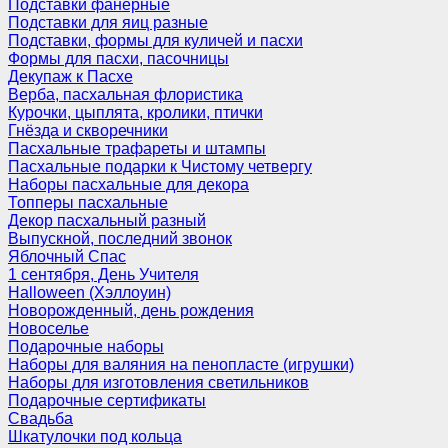
Подставки фанерные
Подставки для яиц разные
Подставки, формы для куличей и пасхи
Формы для пасхи, пасочницы
Декупаж к Пасхе
Верба, пасхальная флористика
Курочки, цыплята, кролики, птички
Гнёзда и скворечники
Пасхальные трафареты и штампы
Пасхальные подарки к Чистому четвергу
Наборы пасхальные для декора
Топперы пасхальные
Декор пасхальный разный
Выпускной, последний звонок
Яблочный Спас
1 сентября, День Учителя
Halloween (Хэллоуин)
Новорожденный, день рождения
Новоселье
Подарочные наборы
Наборы для валяния на пенопласте (игрушки)
Наборы для изготовления светильников
Подарочные сертификаты
Свадьба
Шкатулочки под кольца