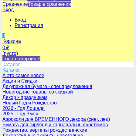
Сравнение
Товар в сравнении
Вход
Вход
Регистрация
0
Корзина
0
₽
(пусто)
Товар в корзине!
Каталог
Каталог
А это самое новое
Акции и Скидки
Декупажная бумага - спецпредложения
Новогодние товары со скидкой
Декор к праздникам
Новый Год и Рождество
2026 - Год Лошади
2025 - Год Змеи
Аэрозоли для ВРЕМЕННОГО декора (снег, лед)
Бумага для гирлянд и карнавальных костюмов
Рождество, вертепы рождественские
Декоративные акценты новогодние