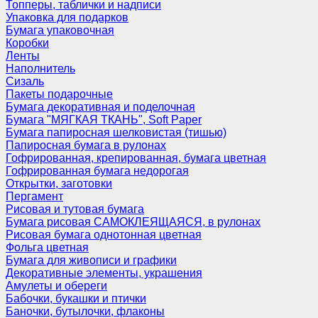
Топперы, таблички и надписи
Упаковка для подарков
Бумага упаковочная
Коробки
Ленты
Наполнитель
Сизаль
Пакеты подарочные
Бумага декоративная и поделочная
Бумага "МЯГКАЯ ТКАНЬ", Soft Paper
Бумага папиросная шелковистая (тишью)
Папиросная бумага в рулонах
Гофрированная, крепированная, бумага цветная
Гофрированная бумага недорогая
Открытки, заготовки
Пергамент
Рисовая и тутовая бумага
Бумага рисовая САМОКЛЕЯЩАЯСЯ, в рулонах
Рисовая бумага однотонная цветная
Фольга цветная
Бумага для живописи и графики
Декоративные элементы, украшения
Амулеты и обереги
Бабочки, букашки и птички
Баночки, бутылочки, флаконы