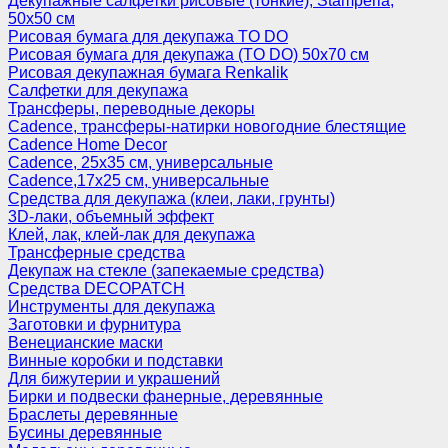
Декупажные салфетки рисовые (тонкие), Stamperia,
50х50 см
Рисовая бумага для декупажа TO DO
Рисовая бумага для декупажа (TO DO) 50х70 см
Рисовая декупажная бумага Renkalik
Салфетки для декупажа
Трансферы, переводные декоры
Cadence, трансферы-натирки новогодние блестящие
Cadence Home Decor
Cadence, 25х35 см, универсальные
Cadence,17х25 см, универсальные
Средства для декупажа (клеи, лаки, грунты)
3D-лаки, объемный эффект
Клей, лак, клей-лак для декупажа
Трансферные средства
Декупаж на стекле (запекаемые средства)
Средства DECOPATCH
Инструменты для декупажа
Заготовки и фурнитура
Венецианские маски
Винные коробки и подставки
Для бижутерии и украшений
Бирки и подвески фанерные, деревянные
Браслеты деревянные
Бусины деревянные