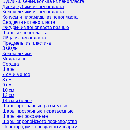
Бублики, венки, кольца из пенопласта
Диски, кубики из пенопласта
Колокольчики из пенопласта
Конусы и пирамиды из пенопласта
Сердечки из пенопласта
Фигурки из пенопласта разные
Шары из пенопласта
Яйца из пенопласта
Предметы из пластика
Звёзды
Колокольчики
Медальоны
Сердца
Шары
7 см и менее
8 см
9 см
10 см
12 см
14 см и более
Шары прозрачные разъемные
Шары прозрачные неразъемные
Шары непрозрачные
Шары европейского производства
Перегородки к прозрачным шарам