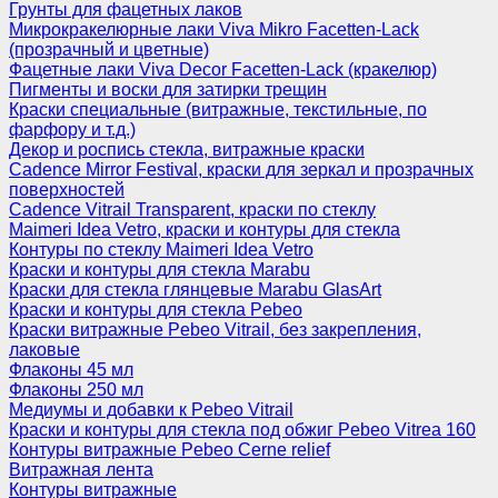
Грунты для фацетных лаков
Микрокракелюрные лаки Viva Mikro Facetten-Lack
(прозрачный и цветные)
Фацетные лаки Viva Decor Facetten-Lack (кракелюр)
Пигменты и воски для затирки трещин
Краски специальные (витражные, текстильные, по
фарфору и т.д.)
Декор и роспись стекла, витражные краски
Cadence Mirror Festival, краски для зеркал и прозрачных
поверхностей
Cadence Vitrail Transparent, краски по стеклу
Maimeri Idea Vetro, краски и контуры для стекла
Контуры по стеклу Maimeri Idea Vetro
Краски и контуры для стекла Marabu
Краски для стекла глянцевые Marabu GlasArt
Краски и контуры для стекла Pebeo
Краски витражные Pebeo Vitrail, без закрепления,
лаковые
Флаконы 45 мл
Флаконы 250 мл
Медиумы и добавки к Pebeo Vitrail
Краски и контуры для стекла под обжиг Pebeo Vitrea 160
Контуры витражные Pebeo Cerne relief
Витражная лента
Контуры витражные