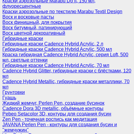
Краски аэрозольные Marabu Do it, 150 мл,
флуоресцентные
Краски аэрозольные по текстилю Marabu Textil Design
Воск и восковые пасты
Воск финишный, для покрытия
Воск битумный, патинирующий
Воск цветной декоративный
Гибридные краски
Гибридные краски Cadence Hybrid Acrylic, 2 л
Гибридные краски Cadence Hybrid Acrylic, 500 мл
Краска гибридная Cadence Hybrid Acrylic, серия Loft, 500
мл, светлые оттенки
Гибридные краски Cadence Hybrid Acrylic, 70 мл
Cadence Hybrid Glitter, гибридные краски с блёстками, 120
мл
Cadence Hybrid Metallic, гибридные краски металлики, 70
мл
Грунтовки
Гуашь
Жидкий жемчуг, Perlen Pen, создание бусинок
Cadence Dora 3D metallic, объёмные контуры
Pebeo Setacolor 3D, контуры для создания бусин
Zen Pen - точечная роспись как медитация
JAVANA Perlen Pen - контуры для создания бусин и
"жемчужин"