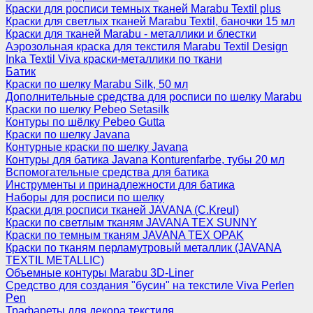
Краски для росписи темных тканей Marabu Textil plus
Краски для светлых тканей Marabu Textil, баночки 15 мл
Краски для тканей Marabu - металлики и блестки
Аэрозольная краска для текстиля Marabu Textil Design
Inka Textil Viva краски-металлики по ткани
Батик
Краски по шелку Marabu Silk, 50 мл
Дополнительные средства для росписи по шелку Marabu
Краски по шелку Pebeo Setasilk
Контуры по шёлку Pebeo Gutta
Краски по шелку Javana
Контурные краски по шелку Javana
Контуры для батика Javana Konturenfarbe, тубы 20 мл
Вспомогательные средства для батика
Инструменты и принадлежности для батика
Наборы для росписи по шелку
Краски для росписи тканей JAVANA (C.Kreul)
Краски по светлым тканям JAVANA TEX SUNNY
Краски по темным тканям JAVANA TEX OPAK
Краски по тканям перламутровый металлик (JAVANA
TEXTIL METALLIC)
Объемные контуры Marabu 3D-Liner
Средство для создания "бусин" на текстиле Viva Perlen
Pen
Трафареты для декора текстиля