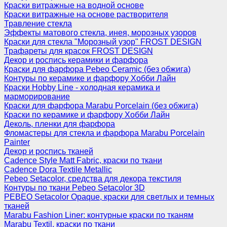
Краски витражные на водной основе
Краски витражные на основе растворителя
Травление стекла
Эффекты матового стекла, инея, морозных узоров
Краски для стекла "Морозный узор" FROST DESIGN
Трафареты для красок FROST DESIGN
Декор и роспись керамики и фарфора
Краски для фарфора Pebeo Ceramic (без обжига)
Контуры по керамике и фарфору Хобби Лайн
Краски Hobby Line - холодная керамика и
марморирование
Краски для фарфора Marabu Porcelain (без обжига)
Краски по керамике и фарфору Хобби Лайн
Деколь, пленки для фарфора
Фломастеры для стекла и фарфора Marabu Porcelain
Painter
Декор и роспись тканей
Cadence Style Matt Fabric, краски по ткани
Cadence Dora Textile Metallic
Pebeo Setacolor, средства для декора текстиля
Контуры по ткани Pebeo Setacolor 3D
PEBEO Setacolor Opaque, краски для светлых и темных
тканей
Marabu Fashion Liner: контурные краски по тканям
Marabu Textil, краски по ткани