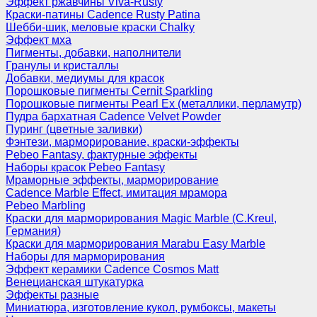
Эффект ржавчины Viva-Rusty
Краски-патины Cadence Rusty Patina
Шебби-шик, меловые краски Chalky
Эффект мха
Пигменты, добавки, наполнители
Гранулы и кристаллы
Добавки, медиумы для красок
Порошковые пигменты Cernit Sparkling
Порошковые пигменты Pearl Ex (металлики, перламутр)
Пудра бархатная Cadence Velvet Powder
Пуринг (цветные заливки)
Фэнтези, марморирование, краски-эффекты
Pebeo Fantasy, фактурные эффекты
Наборы красок Pebeo Fantasy
Мраморные эффекты, марморирование
Cadence Marble Effect, имитация мрамора
Pebeo Marbling
Краски для марморирования Magic Marble (C.Kreul,
Германия)
Краски для марморирования Marabu Easy Marble
Наборы для марморирования
Эффект керамики Cadence Cosmos Matt
Венецианская штукатурка
Эффекты разные
Миниатюра, изготовление кукол, румбоксы, макеты