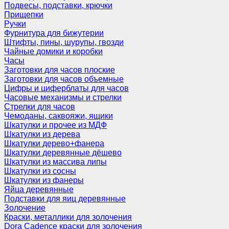
Подвесы, подставки, крючки
Прищепки
Ручки
Фурнитура для бижутерии
Штифты, пины, шурупы, гвозди
Чайные домики и коробки
Часы
Заготовки для часов плоские
Заготовки для часов объемные
Цифры и циферблаты для часов
Часовые механизмы и стрелки
Стрелки для часов
Чемоданы, саквояжи, ящики
Шкатулки и прочее из МДФ
Шкатулки из дерева
Шкатулки дерево+фанера
Шкатулки деревянные дёшево
Шкатулки из массива липы
Шкатулки из сосны
Шкатулки из фанеры
Яйца деревянные
Подставки для яиц деревянные
Золочение
Краски, металлики для золочения
Dora Cadence краски для золочения