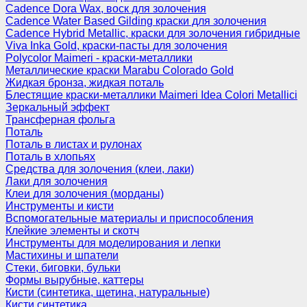
Cadence Dora Wax, воск для золочения
Cadence Water Based Gilding краски для золочения
Cadence Hybrid Metallic, краски для золочения гибридные
Viva Inka Gold, краски-пасты для золочения
Polycolor Maimeri - краски-металлики
Металлические краски Marabu Colorado Gold
Жидкая бронза, жидкая поталь
Блестящие краски-металлики Maimeri Idea Colori Metallici
Зеркальный эффект
Трансферная фольга
Поталь
Поталь в листах и рулонах
Поталь в хлопьях
Средства для золочения (клеи, лаки)
Лаки для золочения
Клеи для золочения (морданы)
Инструменты и кисти
Вспомогательные материалы и приспособления
Клейкие элементы и скотч
Инструменты для моделирования и лепки
Мастихины и шпатели
Стеки, биговки, бульки
Формы вырубные, каттеры
Кисти (синтетика, щетина, натуральные)
Кисти синтетика