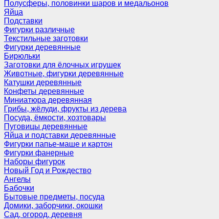
Полусферы, половинки шаров и медальонов
Яйца
Подставки
Фигурки различные
Текстильные заготовки
Фигурки деревянные
Бирюльки
Заготовки для ёлочных игрушек
Животные, фигурки деревянные
Катушки деревянные
Конфеты деревянные
Миниатюра деревянная
Грибы, жёлуди, фрукты из дерева
Посуда, ёмкости, хозтовары
Пуговицы деревянные
Яйца и подставки деревянные
Фигурки папье-маше и картон
Фигурки фанерные
Наборы фигурок
Новый Год и Рождество
Ангелы
Бабочки
Бытовые предметы, посуда
Домики, заборчики, окошки
Сад, огород, деревня