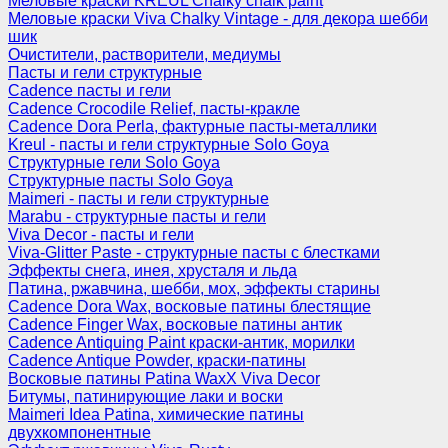
Меловые краски KREUL Chalky chalk paint
Меловые краски Viva Chalky Vintage - для декора шебби
шик
Очистители, растворители, медиумы
Пасты и гели структурные
Cadence пасты и гели
Cadence Crocodile Relief, пасты-кракле
Cadence Dora Perla, фактурные пасты-металлики
Kreul - пасты и гели структурные Solo Goya
Структурные гели Solo Goya
Структурные пасты Solo Goya
Maimeri - пасты и гели структурные
Marabu - структурные пасты и гели
Viva Decor - пасты и гели
Viva-Glitter Paste - структурные пасты с блестками
Эффекты снега, инея, хрусталя и льда
Патина, ржавчина, шебби, мох, эффекты старины
Cadence Dora Wax, восковые патины блестящие
Cadence Finger Wax, восковые патины антик
Сadence Antiquing Paint краски-антик, морилки
Cadence Antique Powder, краски-патины
Восковые патины Patina WaxX Viva Decor
Битумы, патинирующие лаки и воски
Maimeri Idea Patina, химические патины
двухкомпонентные