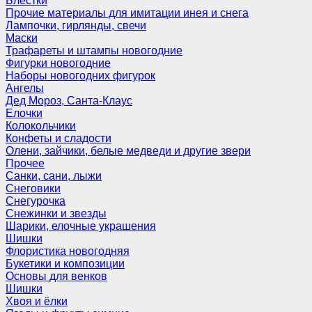
Блёстки
Прочие материалы для имитации инея и снега
Лампочки, гирлянды, свечи
Маски
Трафареты и штампы новогодние
Фигурки новогодние
Наборы новогодних фигурок
Ангелы
Дед Мороз, Санта-Клаус
Елочки
Колокольчики
Конфеты и сладости
Олени, зайчики, белые медведи и другие звери
Прочее
Санки, сани, лыжи
Снеговики
Снегурочка
Снежинки и звезды
Шарики, елочные украшения
Шишки
Флористика новогодняя
Букетики и композиции
Основы для венков
Шишки
Хвоя и ёлки