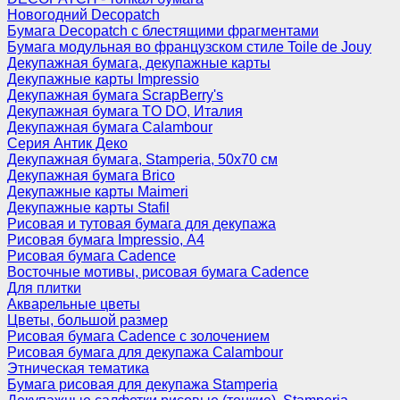
Новогодний Decopatch
Бумага Decopatch с блестящими фрагментами
Бумага модульная во французском стиле Toile de Jouy
Декупажная бумага, декупажные карты
Декупажные карты Impressio
Декупажная бумага ScrapBerry's
Декупажная бумага TO DO, Италия
Декупажная бумага Calambour
Серия Антик Деко
Декупажная бумага, Stamperia, 50х70 см
Декупажная бумага Brico
Декупажные карты Maimeri
Декупажные карты Stafil
Рисовая и тутовая бумага для декупажа
Рисовая бумага Impressio, А4
Рисовая бумага Cadence
Восточные мотивы, рисовая бумага Cadence
Для плитки
Акварельные цветы
Цветы, большой размер
Рисовая бумага Cadence c золочением
Рисовая бумага для декупажа Calambour
Этническая тематика
Бумага рисовая для декупажа Stamperia