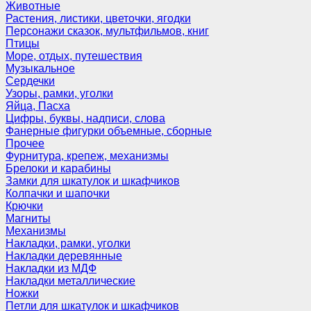
Животные
Растения, листики, цветочки, ягодки
Персонажи сказок, мультфильмов, книг
Птицы
Море, отдых, путешествия
Музыкальное
Сердечки
Узоры, рамки, уголки
Яйца, Пасха
Цифры, буквы, надписи, слова
Фанерные фигурки объемные, сборные
Прочее
Фурнитура, крепеж, механизмы
Брелоки и карабины
Замки для шкатулок и шкафчиков
Колпачки и шапочки
Крючки
Магниты
Механизмы
Накладки, рамки, уголки
Накладки деревянные
Накладки из МДФ
Накладки металлические
Ножки
Петли для шкатулок и шкафчиков