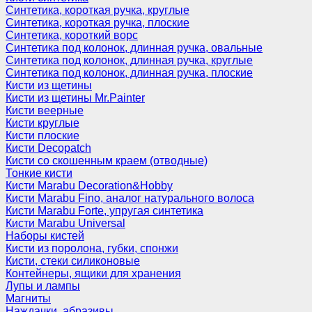
Синтетика, короткая ручка, круглые
Синтетика, короткая ручка, плоские
Синтетика, короткий ворс
Синтетика под колонок, длинная ручка, овальные
Синтетика под колонок, длинная ручка, круглые
Синтетика под колонок, длинная ручка, плоские
Кисти из щетины
Кисти из щетины Mr.Painter
Кисти веерные
Кисти круглые
Кисти плоские
Кисти Decopatch
Кисти со скошенным краем (отводные)
Тонкие кисти
Кисти Marabu Decoration&Hobby
Кисти Marabu Fino, аналог натурального волоса
Кисти Marabu Forte, упругая синтетика
Кисти Marabu Universal
Наборы кистей
Кисти из поролона, губки, спонжи
Кисти, стеки силиконовые
Контейнеры, ящики для хранения
Лупы и лампы
Магниты
Наждачки, абразивы