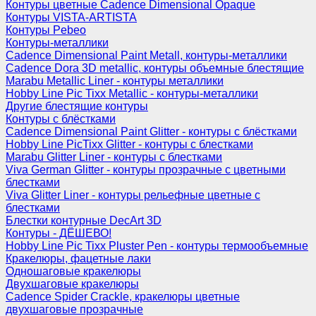
Контуры цветные Cadence Dimensional Opaque
Контуры VISTA-ARTISTA
Контуры Pebeo
Контуры-металлики
Cadence Dimensional Paint Metall, контуры-металлики
Cadence Dora 3D metallic, контуры объемные блестящие
Marabu Metallic Liner - контуры металлики
Hobby Line Pic Tixx Metallic - контуры-металлики
Другие блестящие контуры
Контуры с блёстками
Cadence Dimensional Paint Glitter - контуры с блёстками
Hobby Line PicTixx Glitter - контуры с блестками
Marabu Glitter Liner - контуры с блестками
Viva German Glitter - контуры прозрачные с цветными
блестками
Viva Glitter Liner - контуры рельефные цветные с
блестками
Блестки контурные DecArt 3D
Контуры - ДЁШЕВО!
Hobby Line Pic Tixx Pluster Pen - контуры термообъемные
Кракелюры, фацетные лаки
Одношаговые кракелюры
Двухшаговые кракелюры
Cadence Spider Crackle, кракелюры цветные
двухшаговые прозрачные