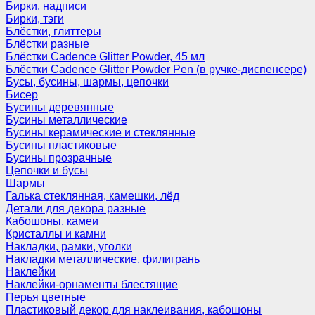
Бирки, надписи
Бирки, тэги
Блёстки, глиттеры
Блёстки разные
Блёстки Cadence Glitter Powder, 45 мл
Блёстки Cadence Glitter Powder Pen (в ручке-диспенсере)
Бусы, бусины, шармы, цепочки
Бисер
Бусины деревянные
Бусины металлические
Бусины керамические и стеклянные
Бусины пластиковые
Бусины прозрачные
Цепочки и бусы
Шармы
Галька стеклянная, камешки, лёд
Детали для декора разные
Кабошоны, камеи
Кристаллы и камни
Накладки, рамки, уголки
Накладки металлические, филигрань
Наклейки
Наклейки-орнаменты блестящие
Перья цветные
Пластиковый декор для наклеивания, кабошоны