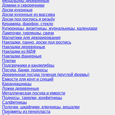
Медальоны деревянные
Домики и скворечники
Доски кухонные
Доски кухонные из массива
Доски под роспись и резьбу
Керамика, фарфор, стекло
Купюрницы, визитницы, журнальницы, календари
Лампочки, гирлянды, свечи
Магнитики для декорирования
Накладки, панно, доски под роспись
Накладки деревянные
Накладки из МДФ
Накладки фанерные
Плитки
Подсвечники и канделябры
Посуда, банки, подносы
Деревянная посуда точеная (круглой формы)
Емкости для круп и специй
Карандашницы
Ложки деревянные
Металлическая посуда и емкости
Подносы, тарелки, конфетницы
Салфетницы
Полочки, шкафчики, ключницы, вешалки
Предметы из пенопласта