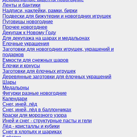
Ленты и бантики
Надписи, наклейки, рамки, бирки
Подвески для бижутерии и новогодних игрушек
Пуговицы новогодние
Прочее новогоднее
Декупаж к Новому Году
Для декупажа на шарах и медальонах
Ёлочные украшения
Заготовки для новогодних игрушек, украшений и
подарков
Емкости для снежных шаров
Ёлочки и конусы
Заготовки для ёлочных игрушек
Деревянные заготовки для ёлочных украшений
Шары
Медальоны
Фигурки разные новогодние
Календари
Снег, иней, лёд
Снег, иней, лёд в баллончиках
Краски для морозного узора
Иней и снег - структурные пасты и гели
Лёд - кристаллы и кубики
Снег в хлопьях и шариках