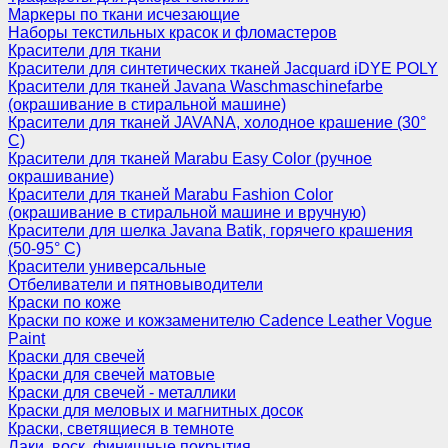
Маркеры по ткани исчезающие
Наборы текстильных красок и фломастеров
Красители для ткани
Красители для синтетических тканей Jacquard iDYE POLY
Красители для тканей Javana Waschmaschinefarbe
(окрашивание в стиральной машине)
Красители для тканей JAVANA, холодное крашение (30°
С)
Красители для тканей Marabu Easy Color (ручное
окрашивание)
Красители для тканей Marabu Fashion Color
(окрашивание в стиральной машине и вручную)
Красители для шелка Javana Batik, горячего крашения
(50-95° С)
Красители универсальные
Отбеливатели и пятновыводители
Краски по коже
Краски по коже и кожзаменителю Cadence Leather Vogue
Paint
Краски для свечей
Краски для свечей матовые
Краски для свечей - металлики
Краски для меловых и магнитных досок
Краски, светящиеся в темноте
Лаки, воск, финишные покрытия