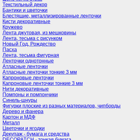
Текстильный декор
Бантики и цветочки
Блестящие, металлизированные ленточки
Кисти декоративные
Кружево
Лента джутовая, из мешковины
Лента, тесьма с рисунком
Новый Год, Рождество
Пасха
Лента, тесьма фигурная
Ленточки однотонные
Атласные ленточки
Атласные ленточки тонкие 3 мм
Капроновые ленточки
Капроновые ленточки тонкие 3 мм
Нити декоративные
Помпоны и помпончики
Синель-шнуры
Фигурки плоские из разных материалов, чипборды
Дерево и фанера
Картон и МДФ
Металл
Цветочки и ягодки
Декупаж - бумага и средства
DECOPATCH - тонкая бумага