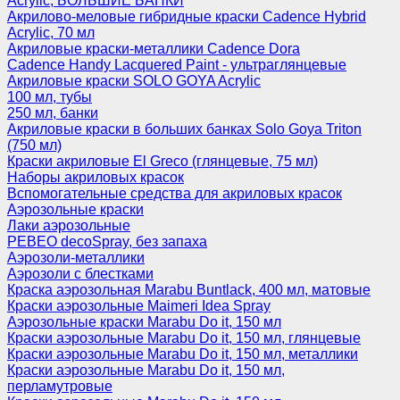
Acrylic, БОЛЬШИЕ БАНКИ
Акрилово-меловые гибридные краски Cadence Hybrid
Acrylic, 70 мл
Акриловые краски-металлики Cadence Dora
Cadence Handy Lacquered Paint - ультраглянцевые
Акриловые краски SOLO GOYA Acrylic
100 мл, тубы
250 мл, банки
Акриловые краски в больших банках Solo Goya Triton
(750 мл)
Краски акриловые El Greco (глянцевые, 75 мл)
Наборы акриловых красок
Вспомогательные средства для акриловых красок
Аэрозольные краски
Лаки аэрозольные
PEBEO decoSpray, без запаха
Аэрозоли-металлики
Аэрозоли с блестками
Краска аэрозольная Marabu Buntlack, 400 мл, матовые
Краски аэрозольные Maimeri Idea Spray
Аэрозольные краски Marabu Do it, 150 мл
Краски аэрозольные Marabu Do it, 150 мл, глянцевые
Краски аэрозольные Marabu Do it, 150 мл, металлики
Краски аэрозольные Marabu Do it, 150 мл,
перламутровые