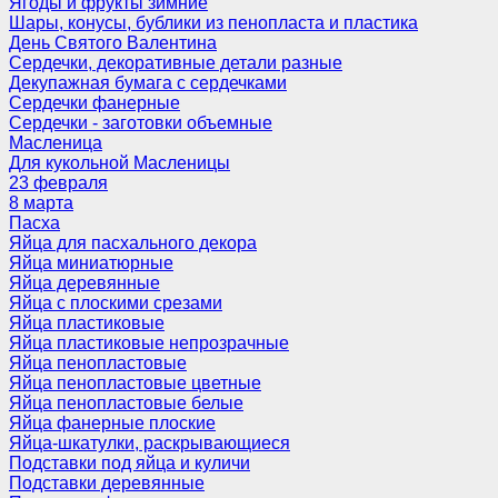
Ягоды и фрукты зимние
Шары, конусы, бублики из пенопласта и пластика
День Святого Валентина
Сердечки, декоративные детали разные
Декупажная бумага с сердечками
Сердечки фанерные
Сердечки - заготовки объемные
Масленица
Для кукольной Масленицы
23 февраля
8 марта
Пасха
Яйца для пасхального декора
Яйца миниатюрные
Яйца деревянные
Яйца с плоскими срезами
Яйца пластиковые
Яйца пластиковые непрозрачные
Яйца пенопластовые
Яйца пенопластовые цветные
Яйца пенопластовые белые
Яйца фанерные плоские
Яйца-шкатулки, раскрывающиеся
Подставки под яйца и куличи
Подставки деревянные