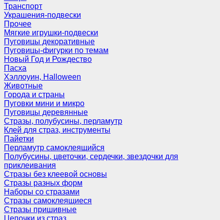
Транспорт
Украшения-подвески
Прочее
Мягкие игрушки-подвески
Пуговицы декоративные
Пуговицы-фигурки по темам
Новый Год и Рождество
Пасха
Хэллоуин, Halloween
Животные
Города и страны
Пуговки мини и микро
Пуговицы деревянные
Стразы, полубусины, перламутр
Клей для страз, инструменты
Пайетки
Перламутр самоклеящийся
Полубусины, цветочки, сердечки, звездочки для
приклеивания
Стразы без клеевой основы
Стразы разных форм
Наборы со стразами
Стразы самоклеящиеся
Стразы пришивные
Цепочки из страз