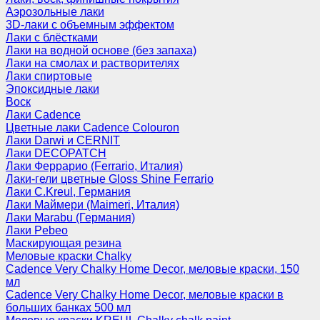
Аэрозольные лаки
3D-лаки с объемным эффектом
Лаки с блёстками
Лаки на водной основе (без запаха)
Лаки на смолах и растворителях
Лаки спиртовые
Эпоксидные лаки
Воск
Лаки Cadence
Цветные лаки Cadence Colouron
Лаки Darwi и CERNIT
Лаки DECOPATCH
Лаки Феррарио (Ferrario, Италия)
Лаки-гели цветные Gloss Shine Ferrario
Лаки C.Kreul, Германия
Лаки Маймери (Maimeri, Италия)
Лаки Marabu (Германия)
Лаки Pebeo
Маскирующая резина
Меловые краски Chalky
Cadence Very Chalky Home Decor, меловые краски, 150
мл
Cadence Very Chalky Home Decor, меловые краски в
больших банках 500 мл