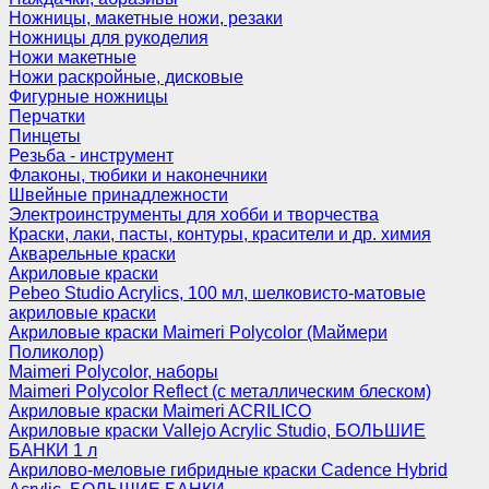
Ножницы, макетные ножи, резаки
Ножницы для рукоделия
Ножи макетные
Ножи раскройные, дисковые
Фигурные ножницы
Перчатки
Пинцеты
Резьба - инструмент
Флаконы, тюбики и наконечники
Швейные принадлежности
Электроинструменты для хобби и творчества
Краски, лаки, пасты, контуры, красители и др. химия
Акварельные краски
Акриловые краски
Pebeo Studio Acrylics, 100 мл, шелковисто-матовые
акриловые краски
Акриловые краски Maimeri Polycolor (Маймери
Поликолор)
Maimeri Polycolor, наборы
Maimeri Polycolor Reflect (с металлическим блеском)
Акриловые краски Maimeri ACRILICO
Акриловые краски Vallejo Acrylic Studio, БОЛЬШИЕ
БАНКИ 1 л
Акрилово-меловые гибридные краски Cadence Hybrid