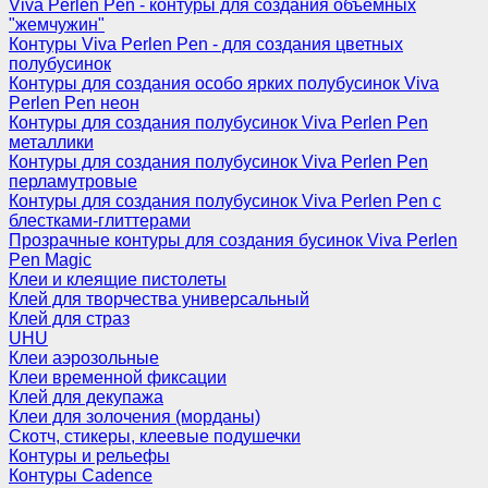
Viva Perlen Pen - контуры для создания объемных
"жемчужин"
Контуры Viva Perlen Pen - для создания цветных
полубусинок
Контуры для создания особо ярких полубусинок Viva
Perlen Pen неон
Контуры для создания полубусинок Viva Perlen Pen
металлики
Контуры для создания полубусинок Viva Perlen Pen
перламутровые
Контуры для создания полубусинок Viva Perlen Pen с
блестками-глиттерами
Прозрачные контуры для создания бусинок Viva Perlen
Pen Magic
Клеи и клеящие пистолеты
Клей для творчества универсальный
Клей для страз
UHU
Клеи аэрозольные
Клеи временной фиксации
Клей для декупажа
Клеи для золочения (морданы)
Скотч, стикеры, клеевые подушечки
Контуры и рельефы
Контуры Cadence