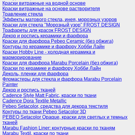
Краски витражные на водной основе
Краски витражные на основе растворителя
Травление стекла
Эффекты матового стекла, инея, морозных узоров
Краски для стекла "Морозный узор" FROST DESIGN
Трафареты для красок FROST DESIGN
Декор и роспись керамики и фарфора
Краски для фарфора Pebeo Ceramic (без обжига)
Контуры по керамике и фарфору Хобби Лайн
Краски Hobby Line - холодная керамика и
марморирование
Краски для фарфора Marabu Porcelain (без обжига)
Краски по керамике и фарфору Хобби Лайн
Деколь, пленки для фарфора
Фломастеры для стекла и фарфора Marabu Porcelain
Painter
Декор и роспись тканей
Cadence Style Matt Fabric, краски по ткани
Cadence Dora Textile Metallic
Pebeo Setacolor, средства для декора текстиля
Контуры по ткани Pebeo Setacolor 3D
PEBEO Setacolor Opaque, краски для светлых и темных
тканей
Marabu Fashion Liner: контурные краски по тканям
Marabu Textil, краски по ткани