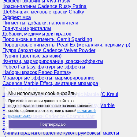
Эффект ржавчины Viva-Rusty
Краски-патины Cadence Rusty Patina
Шебби-шик, меловые краски Chalky
Эффект мха
Пигменты, добавки, наполнители
Гранулы и кристаллы
Добавки, медиумы для красок
Порошковые пигменты Cernit Sparkling
Порошковые пигменты Pearl Ex (металлики, перламутр)
Пудра бархатная Cadence Velvet Powder
Пуринг (цветные заливки)
Фэнтези, марморирование, краски-эффекты
Pebeo Fantasy, фактурные эффекты
Наборы красок Pebeo Fantasy
Мраморные эффекты, марморирование
Cadence Marble Effect, имитация мрамора
Pebeo Marbling
Мы используем cookie-файлы
Краски для марморирования Magic Marble (C.Kreul,
Германия)
При использовании данного сайта вы
Краски для марморирования Marabu Easy Marble
подтверждаете свое согласие на использование
Наборы для марморирования
cookie-файлов в соответствии с нашей
политикой
приватности
.
Эффект керамики Cadence Cosmos Matt
Венецианская штукатурка
Подтверждаю
Эффекты разные
Миниатюра, изготовление кукол, румбоксы, макеты