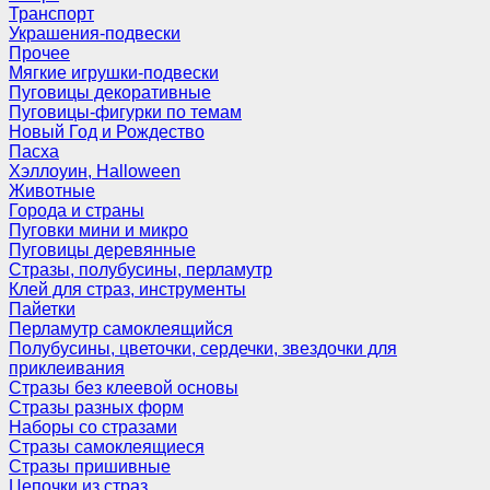
Транспорт
Украшения-подвески
Прочее
Мягкие игрушки-подвески
Пуговицы декоративные
Пуговицы-фигурки по темам
Новый Год и Рождество
Пасха
Хэллоуин, Halloween
Животные
Города и страны
Пуговки мини и микро
Пуговицы деревянные
Стразы, полубусины, перламутр
Клей для страз, инструменты
Пайетки
Перламутр самоклеящийся
Полубусины, цветочки, сердечки, звездочки для
приклеивания
Стразы без клеевой основы
Стразы разных форм
Наборы со стразами
Стразы самоклеящиеся
Стразы пришивные
Цепочки из страз