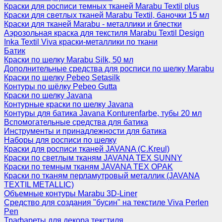
Краски для росписи темных тканей Marabu Textil plus
Краски для светлых тканей Marabu Textil, баночки 15 мл
Краски для тканей Marabu - металлики и блестки
Аэрозольная краска для текстиля Marabu Textil Design
Inka Textil Viva краски-металлики по ткани
Батик
Краски по шелку Marabu Silk, 50 мл
Дополнительные средства для росписи по шелку Marabu
Краски по шелку Pebeo Setasilk
Контуры по шёлку Pebeo Gutta
Краски по шелку Javana
Контурные краски по шелку Javana
Контуры для батика Javana Konturenfarbe, тубы 20 мл
Вспомогательные средства для батика
Инструменты и принадлежности для батика
Наборы для росписи по шелку
Краски для росписи тканей JAVANA (C.Kreul)
Краски по светлым тканям JAVANA TEX SUNNY
Краски по темным тканям JAVANA TEX OPAK
Краски по тканям перламутровый металлик (JAVANA
TEXTIL METALLIC)
Объемные контуры Marabu 3D-Liner
Средство для создания "бусин" на текстиле Viva Perlen
Pen
Трафареты для декора текстиля