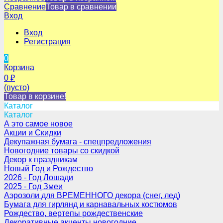
Сравнение
Товар в сравнении
Вход
Вход
Регистрация
0
Корзина
0
₽
(пусто)
Товар в корзине!
Каталог
Каталог
А это самое новое
Акции и Скидки
Декупажная бумага - спецпредложения
Новогодние товары со скидкой
Декор к праздникам
Новый Год и Рождество
2026 - Год Лошади
2025 - Год Змеи
Аэрозоли для ВРЕМЕННОГО декора (снег, лед)
Бумага для гирлянд и карнавальных костюмов
Рождество, вертепы рождественские
Декоративные акценты новогодние