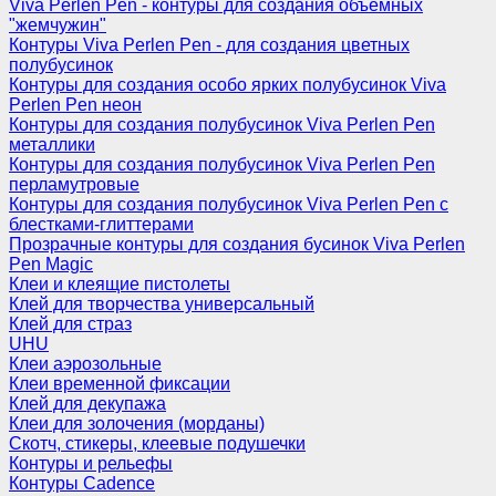
Viva Perlen Pen - контуры для создания объемных
"жемчужин"
Контуры Viva Perlen Pen - для создания цветных
полубусинок
Контуры для создания особо ярких полубусинок Viva
Perlen Pen неон
Контуры для создания полубусинок Viva Perlen Pen
металлики
Контуры для создания полубусинок Viva Perlen Pen
перламутровые
Контуры для создания полубусинок Viva Perlen Pen с
блестками-глиттерами
Прозрачные контуры для создания бусинок Viva Perlen
Pen Magic
Клеи и клеящие пистолеты
Клей для творчества универсальный
Клей для страз
UHU
Клеи аэрозольные
Клеи временной фиксации
Клей для декупажа
Клеи для золочения (морданы)
Скотч, стикеры, клеевые подушечки
Контуры и рельефы
Контуры Cadence