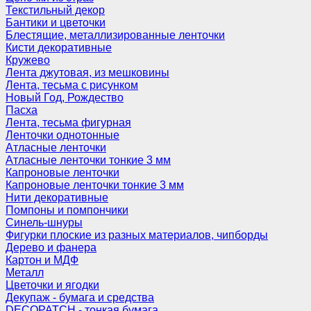
Текстильный декор
Бантики и цветочки
Блестящие, металлизированные ленточки
Кисти декоративные
Кружево
Лента джутовая, из мешковины
Лента, тесьма с рисунком
Новый Год, Рождество
Пасха
Лента, тесьма фигурная
Ленточки однотонные
Атласные ленточки
Атласные ленточки тонкие 3 мм
Капроновые ленточки
Капроновые ленточки тонкие 3 мм
Нити декоративные
Помпоны и помпончики
Синель-шнуры
Фигурки плоские из разных материалов, чипборды
Дерево и фанера
Картон и МДФ
Металл
Цветочки и ягодки
Декупаж - бумага и средства
DECOPATCH - тонкая бумага