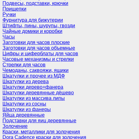
Подвесы, подставки, крючки
Прищепки
Ручки
Фурнитура для бижутерии
Штифты, пины, шурупы, гвозди
Чайные домики и коробки
Часы
Заготовки для часов плоские
Заготовки для часов объемные
Цифры и циферблаты для часов
Часовые механизмы и стрелки
Стрелки для часов
Чемоданы, саквояжи, ящики
Шкатулки и прочее из МДФ
Шкатулки из дерева
Шкатулки дерево+фанера
Шкатулки деревянные дёшево
Шкатулки из массива липы
Шкатулки из сосны
Шкатулки из фанеры
Яйца деревянные
Подставки для яиц деревянные
Золочение
Краски, металлики для золочения
Dora Cadence краски для золочения