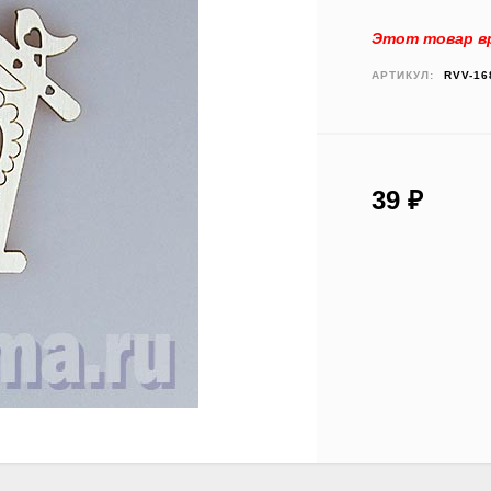
Этот товар вр
АРТИКУЛ:
RVV-16
39
₽