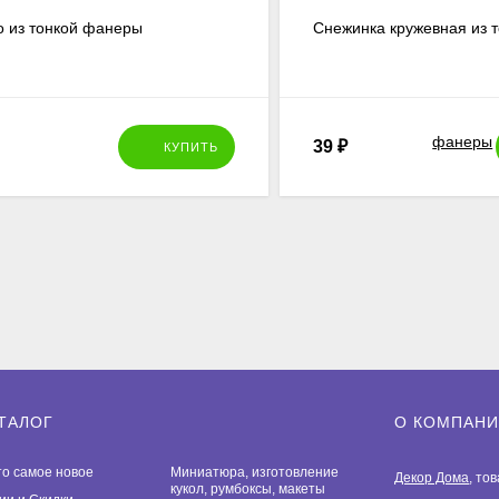
о из тонкой фанеры
Снежинка кружевная из 
39
₽
КУПИТЬ
ТАЛОГ
О КОМПАН
то самое новое
Миниатюра, изготовление
Декор Дома
, то
кукол, румбоксы, макеты