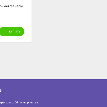
тонкой фанеры
Звезда новогодняя, фигурка фанерная
10 см
39
₽
КУПИТЬ
КУПИТЬ
ИИ
вары для хобби и творчества.