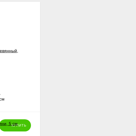
,
Ёжик с припасами, комплект фанерных
 см
фигурок, 6 шт., 2-10 см
125
₽
КУПИТЬ
КУПИТЬ