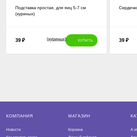
Подставка простая, для яиц 5-7 см
Сердечк
(куриных)
39
₽
39
₽
КУПИТЬ
КОМПАНИЯ
МАГАЗИН
КА
Новости
Корзина
А э