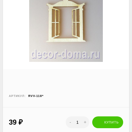
АРТИКУЛ:
RVV-118*
39
₽
-
+
КУПИТЬ