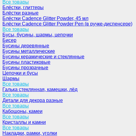
Все товары
Блёстки, глиттеры
Блёстки разные
Блёстки Cadence Glitter Powder, 45 мл
Блёстки Cadence Glitter Powder Pen (в ручке-диспенсере)
Все товары
Бусы, бусины, шармы, цепочки
Бисер
Бусины деревянные
Бусины металлические
Бусины керамические и стеклянные
Бусины пластиковые
Бусины прозрачные
Цепочки и бусы
Шармы
Все товары
Галька стеклянная, камешки, лёд
Все товары
Детали для декора разные
Все товары
Кабошоны, камеи
Все товары
Кристаллы и камни
Все товары
Накладки, рамки, уголки