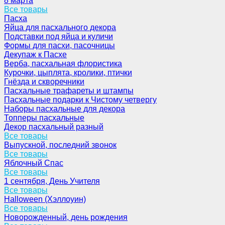
8 марта
Все товары
Пасха
Яйца для пасхального декора
Подставки под яйца и куличи
Формы для пасхи, пасочницы
Декупаж к Пасхе
Верба, пасхальная флористика
Курочки, цыплята, кролики, птички
Гнёзда и скворечники
Пасхальные трафареты и штампы
Пасхальные подарки к Чистому четвергу
Наборы пасхальные для декора
Топперы пасхальные
Декор пасхальный разный
Все товары
Выпускной, последний звонок
Все товары
Яблочный Спас
Все товары
1 сентября, День Учителя
Все товары
Halloween (Хэллоуин)
Все товары
Новорожденный, день рождения