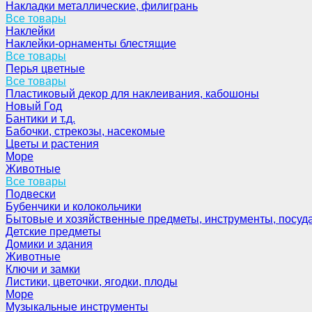
Накладки металлические, филигрань
Все товары
Наклейки
Наклейки-орнаменты блестящие
Все товары
Перья цветные
Все товары
Пластиковый декор для наклеивания, кабошоны
Новый Год
Бантики и т.д.
Бабочки, стрекозы, насекомые
Цветы и растения
Море
Животные
Все товары
Подвески
Бубенчики и колокольчики
Бытовые и хозяйственные предметы, инструменты, посуд
Детские предметы
Домики и здания
Животные
Ключи и замки
Листики, цветочки, ягодки, плоды
Море
Музыкальные инструменты