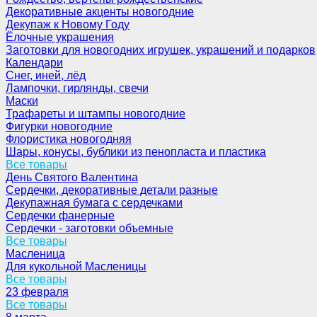
Декоративные акценты новогодние
Декупаж к Новому Году
Ёлочные украшения
Заготовки для новогодних игрушек, украшений и подарков
Календари
Снег, иней, лёд
Лампочки, гирлянды, свечи
Маски
Трафареты и штампы новогодние
Фигурки новогодние
Флористика новогодняя
Шары, конусы, бублики из пенопласта и пластика
Все товары
День Святого Валентина
Сердечки, декоративные детали разные
Декупажная бумага с сердечками
Сердечки фанерные
Сердечки - заготовки объемные
Все товары
Масленица
Для кукольной Масленицы
Все товары
23 февраля
Все товары