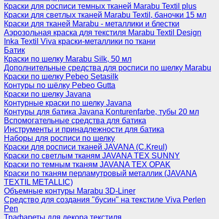
Краски для росписи темных тканей Marabu Textil plus
Краски для светлых тканей Marabu Textil, баночки 15 мл
Краски для тканей Marabu - металлики и блестки
Аэрозольная краска для текстиля Marabu Textil Design
Inka Textil Viva краски-металлики по ткани
Батик
Краски по шелку Marabu Silk, 50 мл
Дополнительные средства для росписи по шелку Marabu
Краски по шелку Pebeo Setasilk
Контуры по шёлку Pebeo Gutta
Краски по шелку Javana
Контурные краски по шелку Javana
Контуры для батика Javana Konturenfarbe, тубы 20 мл
Вспомогательные средства для батика
Инструменты и принадлежности для батика
Наборы для росписи по шелку
Краски для росписи тканей JAVANA (C.Kreul)
Краски по светлым тканям JAVANA TEX SUNNY
Краски по темным тканям JAVANA TEX OPAK
Краски по тканям перламутровый металлик (JAVANA
TEXTIL METALLIC)
Объемные контуры Marabu 3D-Liner
Средство для создания "бусин" на текстиле Viva Perlen
Pen
Трафареты для декора текстиля