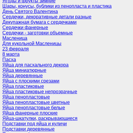
Ягоды и фрукты зимние
Шары, конусы, бублики из пенопласта и пластика
День Святого Валентина
Сердечки, декоративные детали разные
Декупажная бумага с сердечками
Сердечки фанерные
Сердечки - заготовки объемные
Масленица
Для кукольной Масленицы
23 февраля
8 марта
Пасха
Яйца для пасхального декора
Яйца миниатюрные
Яйца деревянные
Яйца с плоскими срезами
Яйца пластиковые
Яйца пластиковые непрозрачные
Яйца пенопластовые
Яйца пенопластовые цветные
Яйца пенопластовые белые
Яйца фанерные плоские
Яйца-шкатулки, раскрывающиеся
Подставки под яйца и куличи
Подставки деревянные