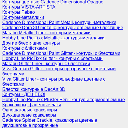
Контуры цветные Cadence Dimensional Opaque
Контуры VISTA-ARTISTA
Контуры Pebeo
Контуры-металлики
Cadence Dimensional Paint Metall, контуры-металлики
Cadence Dora 3D metallic, контуры объемные блестящие
Marabu Metallic Liner - контуры металлики
Hobby Line Pic Tixx Metallic - контуры-металлики
Другие блестящие контуры
Контуры с блёстками
Cadence Dimensional Paint Glitter - контуры с блёстками
Hobby Line PicTixx Glitter - контуры с блестками
Marabu Glitter Liner - контуры с блестками
Viva German Glitter - контуры прозрачные с цветными
блестками
Viva Glitter Liner - контуры рельефные цветные с
блестками
Блестки контурные DecArt 3D
Контуры - ДЁШЕВО!
Hobby Line Pic Tixx Pluster Pen - контуры термообъемные
Кракелюры, фацетные лаки
Одношаговые кракелюры
Двухшаговые кракелюры
Cadence Spider Crackle, кракелюры цветные
двухшаговые прозрачные