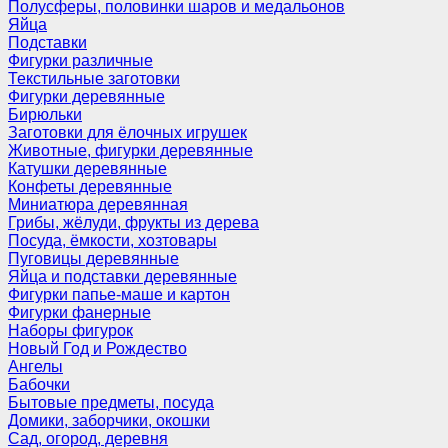
Полусферы, половинки шаров и медальонов
Яйца
Подставки
Фигурки различные
Текстильные заготовки
Фигурки деревянные
Бирюльки
Заготовки для ёлочных игрушек
Животные, фигурки деревянные
Катушки деревянные
Конфеты деревянные
Миниатюра деревянная
Грибы, жёлуди, фрукты из дерева
Посуда, ёмкости, хозтовары
Пуговицы деревянные
Яйца и подставки деревянные
Фигурки папье-маше и картон
Фигурки фанерные
Наборы фигурок
Новый Год и Рождество
Ангелы
Бабочки
Бытовые предметы, посуда
Домики, заборчики, окошки
Сад, огород, деревня