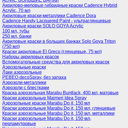
Acrylic, БОЛЬШИЕ БАНКИ
Акрилово-меловые гибридные краски Cadence Hybrid
Acrylic, 70 мл
Акриловые краски-металлики Cadence Dora
Cadence Handy Lacquered Paint - ультраглянцевые
Акриловые краски SOLO GOYA Acrylic
100 мл, тубы
250 мл, банки
Акриловые краски в больших банках Solo Goya Triton
(750 мл)
Краски акриловые El Greco (глянцевые, 75 мл)
Наборы акриловых красок
Вспомогательные средства для акриловых красок
Аэрозольные краски
Лаки аэрозольные
PEBEO decoSpray, без запаха
Аэрозоли-металлики
Аэрозоли с блестками
Краска аэрозольная Marabu Buntlack, 400 мл, матовые
Краски аэрозольные Maimeri Idea Spray
Аэрозольные краски Marabu Do it, 150 мл
Краски аэрозольные Marabu Do it, 150 мл, глянцевые
Краски аэрозольные Marabu Do it, 150 мл, металлики
Краски аэрозольные Marabu Do it, 150 мл,
перламутровые