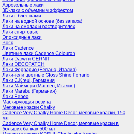
Аэрозольные лаки
3D-лаки с объемным эффектом
Лаки с блёстками
Лаки на водной основе (без запаха)
Лаки на смолах и растворителях
Лаки спиртовые
Эпоксидные лаки
Воск
Лаки Cadence
Цветные лаки Cadence Colouron
Лаки Darwi и CERNIT
Лаки DECOPATCH
Лаки Феррарио (Ferrario, Италия)
Лаки-гели цветные Gloss Shine Ferrario
Лаки C.Kreul, Германия
Лаки Маймери (Maimeri, Италия)
Лаки Marabu (Германия)
Лаки Pebeo
Маскирующая резина
Меловые краски Chalky
Cadence Very Chalky Home Decor, меловые краски, 150
мл
Cadence Very Chalky Home Decor, меловые краски в
больших банках 500 мл