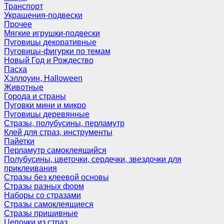
Транспорт
Украшения-подвески
Прочее
Мягкие игрушки-подвески
Пуговицы декоративные
Пуговицы-фигурки по темам
Новый Год и Рождество
Пасха
Хэллоуин, Halloween
Животные
Города и страны
Пуговки мини и микро
Пуговицы деревянные
Стразы, полубусины, перламутр
Клей для страз, инструменты
Пайетки
Перламутр самоклеящийся
Полубусины, цветочки, сердечки, звездочки для
приклеивания
Стразы без клеевой основы
Стразы разных форм
Наборы со стразами
Стразы самоклеящиеся
Стразы пришивные
Цепочки из страз