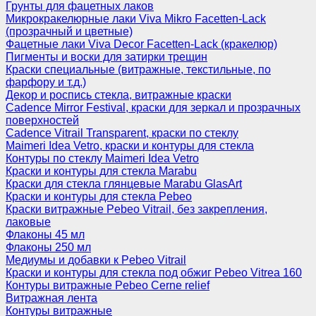
Грунты для фацетных лаков
Микрокракелюрные лаки Viva Mikro Facetten-Lack
(прозрачный и цветные)
Фацетные лаки Viva Decor Facetten-Lack (кракелюр)
Пигменты и воски для затирки трещин
Краски специальные (витражные, текстильные, по
фарфору и т.д.)
Декор и роспись стекла, витражные краски
Cadence Mirror Festival, краски для зеркал и прозрачных
поверхностей
Cadence Vitrail Transparent, краски по стеклу
Maimeri Idea Vetro, краски и контуры для стекла
Контуры по стеклу Maimeri Idea Vetro
Краски и контуры для стекла Marabu
Краски для стекла глянцевые Marabu GlasArt
Краски и контуры для стекла Pebeo
Краски витражные Pebeo Vitrail, без закрепления,
лаковые
Флаконы 45 мл
Флаконы 250 мл
Медиумы и добавки к Pebeo Vitrail
Краски и контуры для стекла под обжиг Pebeo Vitrea 160
Контуры витражные Pebeo Cerne relief
Витражная лента
Контуры витражные