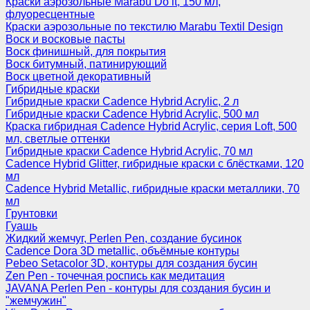
Краски аэрозольные Marabu Do it, 150 мл,
флуоресцентные
Краски аэрозольные по текстилю Marabu Textil Design
Воск и восковые пасты
Воск финишный, для покрытия
Воск битумный, патинирующий
Воск цветной декоративный
Гибридные краски
Гибридные краски Cadence Hybrid Acrylic, 2 л
Гибридные краски Cadence Hybrid Acrylic, 500 мл
Краска гибридная Cadence Hybrid Acrylic, серия Loft, 500
мл, светлые оттенки
Гибридные краски Cadence Hybrid Acrylic, 70 мл
Cadence Hybrid Glitter, гибридные краски с блёстками, 120
мл
Cadence Hybrid Metallic, гибридные краски металлики, 70
мл
Грунтовки
Гуашь
Жидкий жемчуг, Perlen Pen, создание бусинок
Cadence Dora 3D metallic, объёмные контуры
Pebeo Setacolor 3D, контуры для создания бусин
Zen Pen - точечная роспись как медитация
JAVANA Perlen Pen - контуры для создания бусин и
"жемчужин"