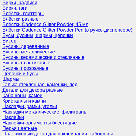
Бирки, надписи
Бирки, тэги
Блёстки, глиттеры
Блёстки разные
Блёстки Cadence Glitter Powder, 45 мл
Блёстки Cadence Glitter Powder Pen (в ручке-диспенсере)
Бусы, бусины, шармы, цепочки
Бисер
Бусины деревянные
Бусины металлические
Бусины керамические и стеклянные
Бусины пластиковые
Бусины прозрачные
Цепочки и бусы
Шармы
Галька стеклянная, камешки, лёд
Детали для декора разные
Кабошоны, камеи
Кристаллы и камни
Накладки, рамки, уголки
Накладки металлические, филигрань
Наклейки
Наклейки-орнаменты блестящие
Перья цветные
Пластиковый декор для наклеивания, кабошоны