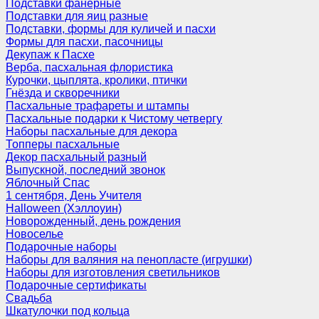
Подставки фанерные
Подставки для яиц разные
Подставки, формы для куличей и пасхи
Формы для пасхи, пасочницы
Декупаж к Пасхе
Верба, пасхальная флористика
Курочки, цыплята, кролики, птички
Гнёзда и скворечники
Пасхальные трафареты и штампы
Пасхальные подарки к Чистому четвергу
Наборы пасхальные для декора
Топперы пасхальные
Декор пасхальный разный
Выпускной, последний звонок
Яблочный Спас
1 сентября, День Учителя
Halloween (Хэллоуин)
Новорожденный, день рождения
Новоселье
Подарочные наборы
Наборы для валяния на пенопласте (игрушки)
Наборы для изготовления светильников
Подарочные сертификаты
Свадьба
Шкатулочки под кольца