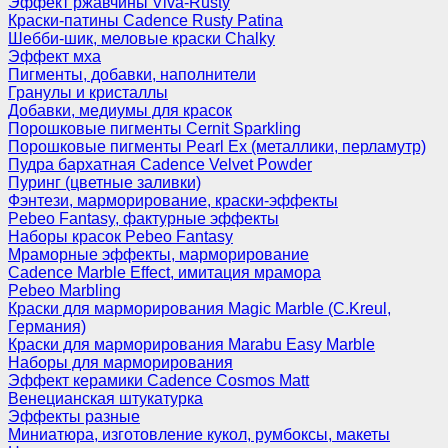
Эффект ржавчины Viva-Rusty
Краски-патины Cadence Rusty Patina
Шебби-шик, меловые краски Chalky
Эффект мха
Пигменты, добавки, наполнители
Гранулы и кристаллы
Добавки, медиумы для красок
Порошковые пигменты Cernit Sparkling
Порошковые пигменты Pearl Ex (металлики, перламутр)
Пудра бархатная Cadence Velvet Powder
Пуринг (цветные заливки)
Фэнтези, марморирование, краски-эффекты
Pebeo Fantasy, фактурные эффекты
Наборы красок Pebeo Fantasy
Мраморные эффекты, марморирование
Cadence Marble Effect, имитация мрамора
Pebeo Marbling
Краски для марморирования Magic Marble (C.Kreul,
Германия)
Краски для марморирования Marabu Easy Marble
Наборы для марморирования
Эффект керамики Cadence Cosmos Matt
Венецианская штукатурка
Эффекты разные
Миниатюра, изготовление кукол, румбоксы, макеты