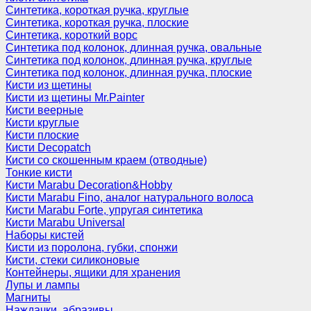
Синтетика, короткая ручка, круглые
Синтетика, короткая ручка, плоские
Синтетика, короткий ворс
Синтетика под колонок, длинная ручка, овальные
Синтетика под колонок, длинная ручка, круглые
Синтетика под колонок, длинная ручка, плоские
Кисти из щетины
Кисти из щетины Mr.Painter
Кисти веерные
Кисти круглые
Кисти плоские
Кисти Decopatch
Кисти со скошенным краем (отводные)
Тонкие кисти
Кисти Marabu Decoration&Hobby
Кисти Marabu Fino, аналог натурального волоса
Кисти Marabu Forte, упругая синтетика
Кисти Marabu Universal
Наборы кистей
Кисти из поролона, губки, спонжи
Кисти, стеки силиконовые
Контейнеры, ящики для хранения
Лупы и лампы
Магниты
Наждачки, абразивы