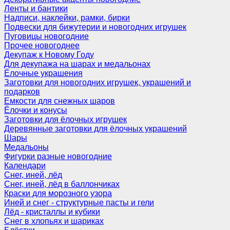
Ленты и бантики
Надписи, наклейки, рамки, бирки
Подвески для бижутерии и новогодних игрушек
Пуговицы новогодние
Прочее новогоднее
Декупаж к Новому Году
Для декупажа на шарах и медальонах
Ёлочные украшения
Заготовки для новогодних игрушек, украшений и
подарков
Емкости для снежных шаров
Ёлочки и конусы
Заготовки для ёлочных игрушек
Деревянные заготовки для ёлочных украшений
Шары
Медальоны
Фигурки разные новогодние
Календари
Снег, иней, лёд
Снег, иней, лёд в баллончиках
Краски для морозного узора
Иней и снег - структурные пасты и гели
Лёд - кристаллы и кубики
Снег в хлопьях и шариках