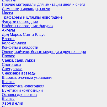
Блёстки
Прочие материалы для имитации инея и снега
Лампочки, гирлянды, свечи
Маски
Трафареты и штампы новогодние
Фигурки новогодние
Наборы новогодних фигурок
Ангелы
Дед Мороз, Санта-Клаус
Елочки
Колокольчики
Конфеты и сладости
Олени, зайчики, белые медведи и другие звери
Прочее
Санки, сани, лыжи
Снеговики
Снегурочка
Снежинки и звезды
Шарики, елочные украшения
Шишки
Флористика новогодняя
Букетики и композиции
Основы для венков
Шишки
Хвоя и ёлки