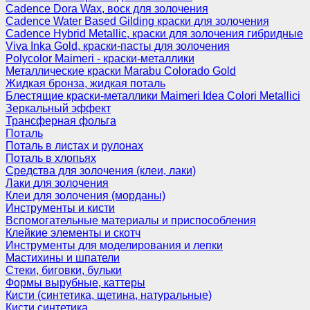
Cadence Dora Wax, воск для золочения
Cadence Water Based Gilding краски для золочения
Cadence Hybrid Metallic, краски для золочения гибридные
Viva Inka Gold, краски-пасты для золочения
Polycolor Maimeri - краски-металлики
Металлические краски Marabu Colorado Gold
Жидкая бронза, жидкая поталь
Блестящие краски-металлики Maimeri Idea Colori Metallici
Зеркальный эффект
Трансферная фольга
Поталь
Поталь в листах и рулонах
Поталь в хлопьях
Средства для золочения (клеи, лаки)
Лаки для золочения
Клеи для золочения (морданы)
Инструменты и кисти
Вспомогательные материалы и приспособления
Клейкие элементы и скотч
Инструменты для моделирования и лепки
Мастихины и шпатели
Стеки, биговки, бульки
Формы вырубные, каттеры
Кисти (синтетика, щетина, натуральные)
Кисти синтетика