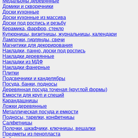
Медальоны деревянные
Домики и скворечники
Доски кухонные
Доски кухонные из массива
Доски под роспись и резьбу
Керамика, фарфор, стекло
Купюрницы, визитницы, журнальницы, календари
Лампочки, гирлянды, свечи
Магнитики для декорирования
Накладки, панно, доски под роспись
Накладки деревянные
Накладки из МДФ
Накладки фанерные
Плитки
Подсвечники и канделябры
Посуда, банки, подносы
Деревянная посуда точеная (круглой формы)
Емкости для круп и специй
Карандашницы
Ложки деревянные
Металлическая посуда и емкости
Подносы, тарелки, конфетницы
Салфетницы
Полочки, шкафчики, ключницы, вешалки
Предметы из пенопласта