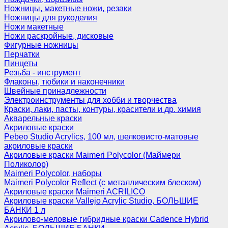
Ножницы, макетные ножи, резаки
Ножницы для рукоделия
Ножи макетные
Ножи раскройные, дисковые
Фигурные ножницы
Перчатки
Пинцеты
Резьба - инструмент
Флаконы, тюбики и наконечники
Швейные принадлежности
Электроинструменты для хобби и творчества
Краски, лаки, пасты, контуры, красители и др. химия
Акварельные краски
Акриловые краски
Pebeo Studio Acrylics, 100 мл, шелковисто-матовые
акриловые краски
Акриловые краски Maimeri Polycolor (Маймери
Поликолор)
Maimeri Polycolor, наборы
Maimeri Polycolor Reflect (с металлическим блеском)
Акриловые краски Maimeri ACRILICO
Акриловые краски Vallejo Acrylic Studio, БОЛЬШИЕ
БАНКИ 1 л
Акрилово-меловые гибридные краски Cadence Hybrid