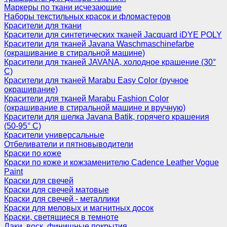
Маркеры по ткани исчезающие
Наборы текстильных красок и фломастеров
Красители для ткани
Красители для синтетических тканей Jacquard iDYE POLY
Красители для тканей Javana Waschmaschinefarbe
(окрашивание в стиральной машине)
Красители для тканей JAVANA, холодное крашение (30°
С)
Красители для тканей Marabu Easy Color (ручное
окрашивание)
Красители для тканей Marabu Fashion Color
(окрашивание в стиральной машине и вручную)
Красители для шелка Javana Batik, горячего крашения
(50-95° С)
Красители универсальные
Отбеливатели и пятновыводители
Краски по коже
Краски по коже и кожзаменителю Cadence Leather Vogue
Paint
Краски для свечей
Краски для свечей матовые
Краски для свечей - металлики
Краски для меловых и магнитных досок
Краски, светящиеся в темноте
Лаки, воск, финишные покрытия