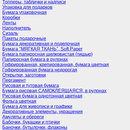
Топперы, таблички и надписи
Упаковка для подарков
Бумага упаковочная
Коробки
Ленты
Наполнитель
Сизаль
Пакеты подарочные
Бумага декоративная и поделочная
Бумага "МЯГКАЯ ТКАНЬ", Soft Paper
Бумага папиросная шелковистая (тишью)
Папиросная бумага в рулонах
Гофрированная, крепированная, бумага цветная
Гофрированная бумага недорогая
Открытки, заготовки
Пергамент
Рисовая и тутовая бумага
Бумага рисовая САМОКЛЕЯЩАЯСЯ, в рулонах
Рисовая бумага однотонная цветная
Фольга цветная
Бумага для живописи и графики
Декоративные элементы, украшения
Амулеты и обереги
Бабочки, букашки и птички
Баночки, бутылочки, флаконы