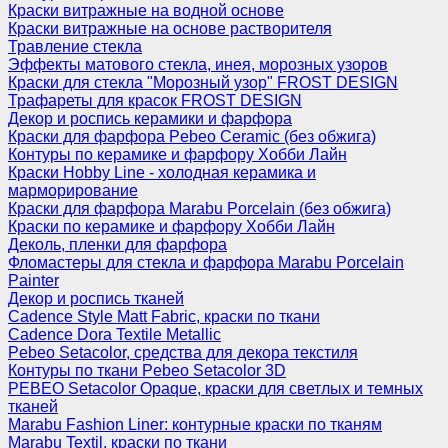
Краски витражные на водной основе
Краски витражные на основе растворителя
Травление стекла
Эффекты матового стекла, инея, морозных узоров
Краски для стекла "Морозный узор" FROST DESIGN
Трафареты для красок FROST DESIGN
Декор и роспись керамики и фарфора
Краски для фарфора Pebeo Ceramic (без обжига)
Контуры по керамике и фарфору Хобби Лайн
Краски Hobby Line - холодная керамика и
марморирование
Краски для фарфора Marabu Porcelain (без обжига)
Краски по керамике и фарфору Хобби Лайн
Деколь, пленки для фарфора
Фломастеры для стекла и фарфора Marabu Porcelain
Painter
Декор и роспись тканей
Cadence Style Matt Fabric, краски по ткани
Cadence Dora Textile Metallic
Pebeo Setacolor, средства для декора текстиля
Контуры по ткани Pebeo Setacolor 3D
PEBEO Setacolor Opaque, краски для светлых и темных
тканей
Marabu Fashion Liner: контурные краски по тканям
Marabu Textil, краски по ткани