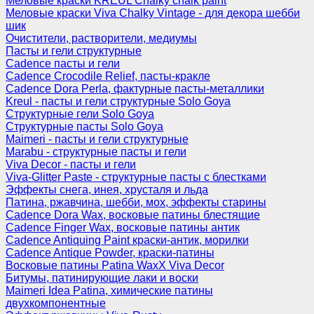
Меловые краски KREUL Chalky chalk paint
Меловые краски Viva Chalky Vintage - для декора шебби
шик
Очистители, растворители, медиумы
Пасты и гели структурные
Cadence пасты и гели
Cadence Crocodile Relief, пасты-кракле
Cadence Dora Perla, фактурные пасты-металлики
Kreul - пасты и гели структурные Solo Goya
Структурные гели Solo Goya
Структурные пасты Solo Goya
Maimeri - пасты и гели структурные
Marabu - структурные пасты и гели
Viva Decor - пасты и гели
Viva-Glitter Paste - структурные пасты с блестками
Эффекты снега, инея, хрусталя и льда
Патина, ржавчина, шебби, мох, эффекты старины
Cadence Dora Wax, восковые патины блестящие
Cadence Finger Wax, восковые патины антик
Сadence Antiquing Paint краски-антик, морилки
Cadence Antique Powder, краски-патины
Восковые патины Patina WaxX Viva Decor
Битумы, патинирующие лаки и воски
Maimeri Idea Patina, химические патины
двухкомпонентные