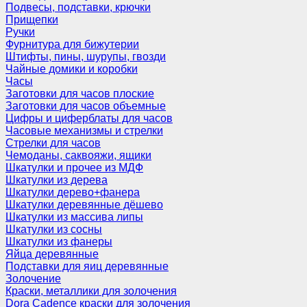
Подвесы, подставки, крючки
Прищепки
Ручки
Фурнитура для бижутерии
Штифты, пины, шурупы, гвозди
Чайные домики и коробки
Часы
Заготовки для часов плоские
Заготовки для часов объемные
Цифры и циферблаты для часов
Часовые механизмы и стрелки
Стрелки для часов
Чемоданы, саквояжи, ящики
Шкатулки и прочее из МДФ
Шкатулки из дерева
Шкатулки дерево+фанера
Шкатулки деревянные дёшево
Шкатулки из массива липы
Шкатулки из сосны
Шкатулки из фанеры
Яйца деревянные
Подставки для яиц деревянные
Золочение
Краски, металлики для золочения
Dora Cadence краски для золочения