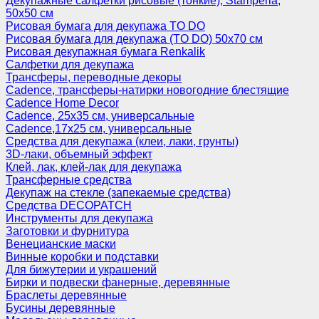
Декупажные салфетки рисовые (тонкие), Stamperia,
50х50 см
Рисовая бумага для декупажа TO DO
Рисовая бумага для декупажа (TO DO) 50х70 см
Рисовая декупажная бумага Renkalik
Салфетки для декупажа
Трансферы, переводные декоры
Cadence, трансферы-натирки новогодние блестящие
Cadence Home Decor
Cadence, 25х35 см, универсальные
Cadence,17х25 см, универсальные
Средства для декупажа (клеи, лаки, грунты)
3D-лаки, объемный эффект
Клей, лак, клей-лак для декупажа
Трансферные средства
Декупаж на стекле (запекаемые средства)
Средства DECOPATCH
Инструменты для декупажа
Заготовки и фурнитура
Венецианские маски
Винные коробки и подставки
Для бижутерии и украшений
Бирки и подвески фанерные, деревянные
Браслеты деревянные
Бусины деревянные