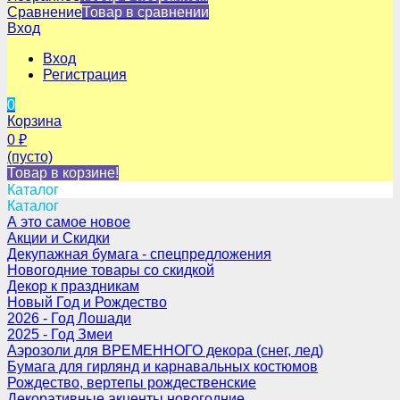
Сравнение
Товар в сравнении
Вход
Вход
Регистрация
0
Корзина
0
₽
(пусто)
Товар в корзине!
Каталог
Каталог
А это самое новое
Акции и Скидки
Декупажная бумага - спецпредложения
Новогодние товары со скидкой
Декор к праздникам
Новый Год и Рождество
2026 - Год Лошади
2025 - Год Змеи
Аэрозоли для ВРЕМЕННОГО декора (снег, лед)
Бумага для гирлянд и карнавальных костюмов
Рождество, вертепы рождественские
Декоративные акценты новогодние