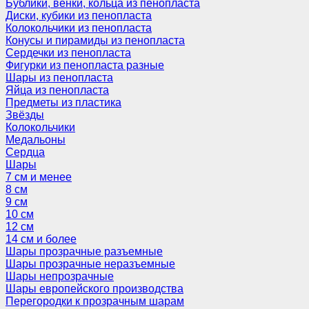
Бублики, венки, кольца из пенопласта
Диски, кубики из пенопласта
Колокольчики из пенопласта
Конусы и пирамиды из пенопласта
Сердечки из пенопласта
Фигурки из пенопласта разные
Шары из пенопласта
Яйца из пенопласта
Предметы из пластика
Звёзды
Колокольчики
Медальоны
Сердца
Шары
7 см и менее
8 см
9 см
10 см
12 см
14 см и более
Шары прозрачные разъемные
Шары прозрачные неразъемные
Шары непрозрачные
Шары европейского производства
Перегородки к прозрачным шарам