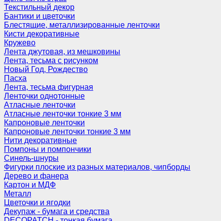
Текстильный декор
Бантики и цветочки
Блестящие, металлизированные ленточки
Кисти декоративные
Кружево
Лента джутовая, из мешковины
Лента, тесьма с рисунком
Новый Год, Рождество
Пасха
Лента, тесьма фигурная
Ленточки однотонные
Атласные ленточки
Атласные ленточки тонкие 3 мм
Капроновые ленточки
Капроновые ленточки тонкие 3 мм
Нити декоративные
Помпоны и помпончики
Синель-шнуры
Фигурки плоские из разных материалов, чипборды
Дерево и фанера
Картон и МДФ
Металл
Цветочки и ягодки
Декупаж - бумага и средства
DECOPATCH - тонкая бумага