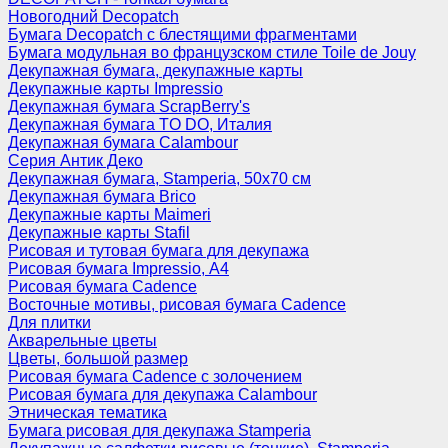
Новогодний Decopatch
Бумага Decopatch с блестящими фрагментами
Бумага модульная во французском стиле Toile de Jouy
Декупажная бумага, декупажные карты
Декупажные карты Impressio
Декупажная бумага ScrapBerry's
Декупажная бумага TO DO, Италия
Декупажная бумага Calambour
Серия Антик Деко
Декупажная бумага, Stamperia, 50х70 см
Декупажная бумага Brico
Декупажные карты Maimeri
Декупажные карты Stafil
Рисовая и тутовая бумага для декупажа
Рисовая бумага Impressio, А4
Рисовая бумага Cadence
Восточные мотивы, рисовая бумага Cadence
Для плитки
Акварельные цветы
Цветы, большой размер
Рисовая бумага Cadence c золочением
Рисовая бумага для декупажа Calambour
Этническая тематика
Бумага рисовая для декупажа Stamperia