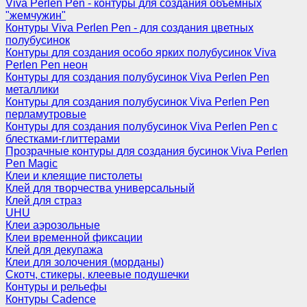
Viva Perlen Pen - контуры для создания объемных
"жемчужин"
Контуры Viva Perlen Pen - для создания цветных
полубусинок
Контуры для создания особо ярких полубусинок Viva
Perlen Pen неон
Контуры для создания полубусинок Viva Perlen Pen
металлики
Контуры для создания полубусинок Viva Perlen Pen
перламутровые
Контуры для создания полубусинок Viva Perlen Pen с
блестками-глиттерами
Прозрачные контуры для создания бусинок Viva Perlen
Pen Magic
Клеи и клеящие пистолеты
Клей для творчества универсальный
Клей для страз
UHU
Клеи аэрозольные
Клеи временной фиксации
Клей для декупажа
Клеи для золочения (морданы)
Скотч, стикеры, клеевые подушечки
Контуры и рельефы
Контуры Cadence