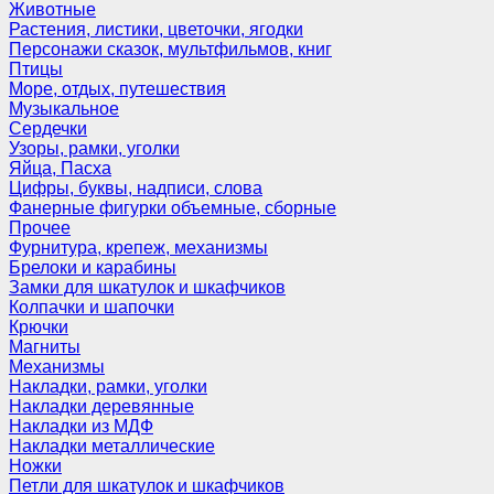
Животные
Растения, листики, цветочки, ягодки
Персонажи сказок, мультфильмов, книг
Птицы
Море, отдых, путешествия
Музыкальное
Сердечки
Узоры, рамки, уголки
Яйца, Пасха
Цифры, буквы, надписи, слова
Фанерные фигурки объемные, сборные
Прочее
Фурнитура, крепеж, механизмы
Брелоки и карабины
Замки для шкатулок и шкафчиков
Колпачки и шапочки
Крючки
Магниты
Механизмы
Накладки, рамки, уголки
Накладки деревянные
Накладки из МДФ
Накладки металлические
Ножки
Петли для шкатулок и шкафчиков