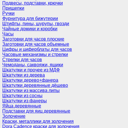
Подвесы, подставки, крючки
Прищепки
Ручки
Фурнитура для бижутерии
Штифты, пины, шурупы, гвозди
Чайные домики и коробки
Часы
Заготовки для часов плоские
Заготовки для часов объемные
Цифры и циферблаты для часов
Часовые механизмы и стрелки
Стрелки для часов
Чемоданы, саквояжи, ящики
Шкатулки и прочее из МДФ
Шкатулки из дерева
Шкатулки дерево+фанера
Шкатулки деревянные дёшево
Шкатулки из массива липы
Шкатулки из сосны
Шкатулки из фанеры
Яйца деревянные
Подставки для яиц деревянные
Золочение
Краски, металлики для золочения
Dora Cadence краски для золочения