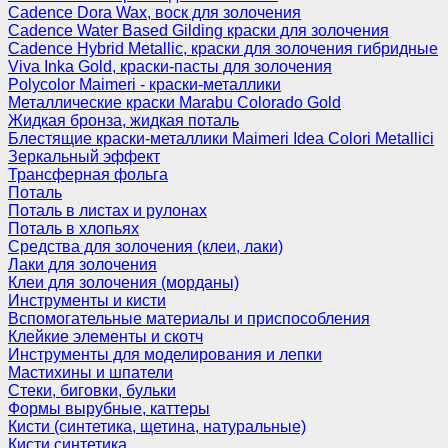
Cadence Dora Wax, воск для золочения
Cadence Water Based Gilding краски для золочения
Cadence Hybrid Metallic, краски для золочения гибридные
Viva Inka Gold, краски-пасты для золочения
Polycolor Maimeri - краски-металлики
Металлические краски Marabu Colorado Gold
Жидкая бронза, жидкая поталь
Блестящие краски-металлики Maimeri Idea Colori Metallici
Зеркальный эффект
Трансферная фольга
Поталь
Поталь в листах и рулонах
Поталь в хлопьях
Средства для золочения (клеи, лаки)
Лаки для золочения
Клеи для золочения (морданы)
Инструменты и кисти
Вспомогательные материалы и приспособления
Клейкие элементы и скотч
Инструменты для моделирования и лепки
Мастихины и шпатели
Стеки, биговки, бульки
Формы вырубные, каттеры
Кисти (синтетика, щетина, натуральные)
Кисти синтетика