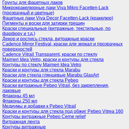
Грунты для фацетных лаков
Микрокракелюрные лаки Viva Mikro Facetten-Lack
(прозрачный и цветные)
Фацетные лаки Viva Decor Facetten-Lack (кракелюр)
Пигменты и воски для затирки трещин
Краски специальные (витражные, текстильные, по
фарфору и т.д.)
Декор и роспись стекла, витражные краски
Cadence Mirror Festival, краски для зеркал и прозрачных
поверхностей
Cadence Vitrail Transparent, краски по стеклу
Maimeri Idea Vetro, краски и контуры для стекла
Контуры по стеклу Maimeri Idea Vetro
Краски и контуры для стекла Marabu
Краски для стекла глянцевые Marabu GlasArt
Краски и контуры для стекла Pebeo
Краски витражные Pebeo Vitrail, без закрепления,
лаковые
Флаконы 45 мл
Флаконы 250 мл
Медиумы и добавки к Pebeo Vitrail
Краски и контуры для стекла под обжиг Pebeo Vitrea 160
Контуры витражные Pebeo Cerne relief
Витражная лента
Контуры витражные