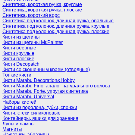
Синтетика, короткая ручка, круглые
Синтетика, короткая ручка, плоские
Синтетика, короткий ворс
Синтетика под колонок, длинная ручка, овальные
Синтетика под колонок, длинная ручка, круглые
Синтетика под колонок, длинная ручка, плоские
Кисти из щетины
Кисти из щетины Mr.Painter
Кисти веерные
Кисти круглые
Кисти плоские
Кисти Decopatch
Кисти со скошенным краем (отводные)
Тонкие кисти
Кисти Marabu Decoration&Hobby
Кисти Marabu Fino, аналог натурального волоса
Кисти Marabu Forte, упругая синтетика
Кисти Marabu Universal
Наборы кистей
Кисти из поролона, губки, спонжи
Кисти, стеки силиконовые
Контейнеры, ящики для хранения
Лупы и лампы
Магниты
Наждачки, абразивы