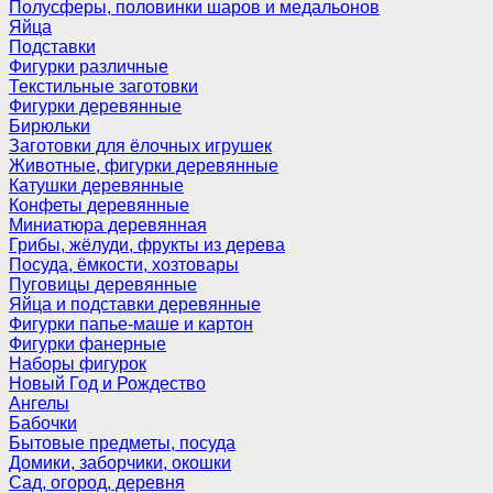
Полусферы, половинки шаров и медальонов
Яйца
Подставки
Фигурки различные
Текстильные заготовки
Фигурки деревянные
Бирюльки
Заготовки для ёлочных игрушек
Животные, фигурки деревянные
Катушки деревянные
Конфеты деревянные
Миниатюра деревянная
Грибы, жёлуди, фрукты из дерева
Посуда, ёмкости, хозтовары
Пуговицы деревянные
Яйца и подставки деревянные
Фигурки папье-маше и картон
Фигурки фанерные
Наборы фигурок
Новый Год и Рождество
Ангелы
Бабочки
Бытовые предметы, посуда
Домики, заборчики, окошки
Сад, огород, деревня