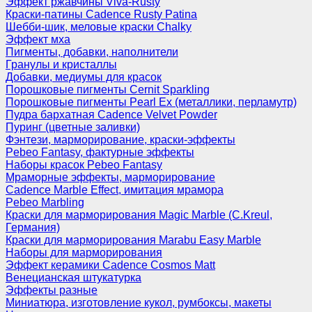
Эффект ржавчины Viva-Rusty
Краски-патины Cadence Rusty Patina
Шебби-шик, меловые краски Chalky
Эффект мха
Пигменты, добавки, наполнители
Гранулы и кристаллы
Добавки, медиумы для красок
Порошковые пигменты Cernit Sparkling
Порошковые пигменты Pearl Ex (металлики, перламутр)
Пудра бархатная Cadence Velvet Powder
Пуринг (цветные заливки)
Фэнтези, марморирование, краски-эффекты
Pebeo Fantasy, фактурные эффекты
Наборы красок Pebeo Fantasy
Мраморные эффекты, марморирование
Cadence Marble Effect, имитация мрамора
Pebeo Marbling
Краски для марморирования Magic Marble (C.Kreul,
Германия)
Краски для марморирования Marabu Easy Marble
Наборы для марморирования
Эффект керамики Cadence Cosmos Matt
Венецианская штукатурка
Эффекты разные
Миниатюра, изготовление кукол, румбоксы, макеты