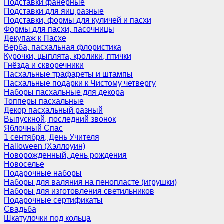
Подставки фанерные
Подставки для яиц разные
Подставки, формы для куличей и пасхи
Формы для пасхи, пасочницы
Декупаж к Пасхе
Верба, пасхальная флористика
Курочки, цыплята, кролики, птички
Гнёзда и скворечники
Пасхальные трафареты и штампы
Пасхальные подарки к Чистому четвергу
Наборы пасхальные для декора
Топперы пасхальные
Декор пасхальный разный
Выпускной, последний звонок
Яблочный Спас
1 сентября, День Учителя
Halloween (Хэллоуин)
Новорожденный, день рождения
Новоселье
Подарочные наборы
Наборы для валяния на пенопласте (игрушки)
Наборы для изготовления светильников
Подарочные сертификаты
Свадьба
Шкатулочки под кольца