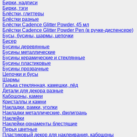
Бирки, надписи
Бирки, тэги
Блёстки, глиттеры
Блёстки разные
Блёстки Cadence Glitter Powder, 45 мл
Блёстки Cadence Glitter Powder Pen (в ручке-диспенсере)
Бусы, бусины, шармы, цепочки
Бисер
Бусины деревянные
Бусины металлические
Бусины керамические и стеклянные
Бусины пластиковые
Бусины прозрачные
Цепочки и бусы
Шармы
Галька стеклянная, камешки, лёд
Детали для декора разные
Кабошоны, камеи
Кристаллы и камни
Накладки, рамки, уголки
Накладки металлические, филигрань
Наклейки
Наклейки-орнаменты блестящие
Перья цветные
Пластиковый декор для наклеивания, кабошоны