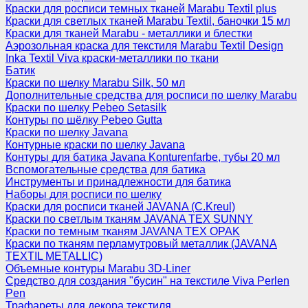
Краски для росписи темных тканей Marabu Textil plus
Краски для светлых тканей Marabu Textil, баночки 15 мл
Краски для тканей Marabu - металлики и блестки
Аэрозольная краска для текстиля Marabu Textil Design
Inka Textil Viva краски-металлики по ткани
Батик
Краски по шелку Marabu Silk, 50 мл
Дополнительные средства для росписи по шелку Marabu
Краски по шелку Pebeo Setasilk
Контуры по шёлку Pebeo Gutta
Краски по шелку Javana
Контурные краски по шелку Javana
Контуры для батика Javana Konturenfarbe, тубы 20 мл
Вспомогательные средства для батика
Инструменты и принадлежности для батика
Наборы для росписи по шелку
Краски для росписи тканей JAVANA (C.Kreul)
Краски по светлым тканям JAVANA TEX SUNNY
Краски по темным тканям JAVANA TEX OPAK
Краски по тканям перламутровый металлик (JAVANA
TEXTIL METALLIC)
Объемные контуры Marabu 3D-Liner
Средство для создания "бусин" на текстиле Viva Perlen
Pen
Трафареты для декора текстиля