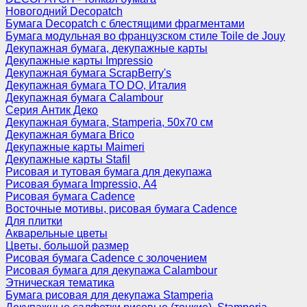
Новогодний Decopatch
Бумага Decopatch с блестящими фрагментами
Бумага модульная во французском стиле Toile de Jouy
Декупажная бумага, декупажные карты
Декупажные карты Impressio
Декупажная бумага ScrapBerry's
Декупажная бумага TO DO, Италия
Декупажная бумага Calambour
Серия Антик Деко
Декупажная бумага, Stamperia, 50х70 см
Декупажная бумага Brico
Декупажные карты Maimeri
Декупажные карты Stafil
Рисовая и тутовая бумага для декупажа
Рисовая бумага Impressio, А4
Рисовая бумага Cadence
Восточные мотивы, рисовая бумага Cadence
Для плитки
Акварельные цветы
Цветы, большой размер
Рисовая бумага Cadence c золочением
Рисовая бумага для декупажа Calambour
Этническая тематика
Бумага рисовая для декупажа Stamperia