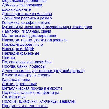
Медальоны деревянные
Домики и скворечники
Доски кухонные
Доски кухонные из массива
Доски под роспись и резьбу
Керамика, фарфор, стекло
Купюрницы, визитницы, журнальницы, календари
Лампочки, гирлянды, свечи
Магнитики для декорирования
Накладки, панно, доски под роспись
Накладки деревянные
Накладки из МДФ
Накладки фанерные
Плитки
Подсвечники и канделябры
Посуда, банки, подносы
Деревянная посуда точеная (круглой формы)
Емкости для круп и специй
Карандашницы
Ложки деревянные
Металлическая посуда и емкости
Подносы, тарелки, конфетницы
Салфетницы
Полочки, шкафчики, ключницы, вешалки
Предметы из пенопласта