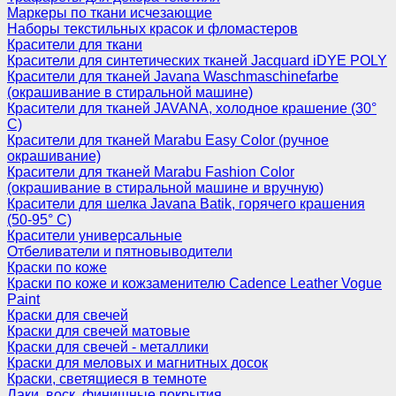
Маркеры по ткани исчезающие
Наборы текстильных красок и фломастеров
Красители для ткани
Красители для синтетических тканей Jacquard iDYE POLY
Красители для тканей Javana Waschmaschinefarbe
(окрашивание в стиральной машине)
Красители для тканей JAVANA, холодное крашение (30°
С)
Красители для тканей Marabu Easy Color (ручное
окрашивание)
Красители для тканей Marabu Fashion Color
(окрашивание в стиральной машине и вручную)
Красители для шелка Javana Batik, горячего крашения
(50-95° С)
Красители универсальные
Отбеливатели и пятновыводители
Краски по коже
Краски по коже и кожзаменителю Cadence Leather Vogue
Paint
Краски для свечей
Краски для свечей матовые
Краски для свечей - металлики
Краски для меловых и магнитных досок
Краски, светящиеся в темноте
Лаки, воск, финишные покрытия