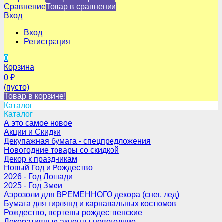
Сравнение
Товар в сравнении
Вход
Вход
Регистрация
0
Корзина
0
₽
(пусто)
Товар в корзине!
Каталог
Каталог
А это самое новое
Акции и Скидки
Декупажная бумага - спецпредложения
Новогодние товары со скидкой
Декор к праздникам
Новый Год и Рождество
2026 - Год Лошади
2025 - Год Змеи
Аэрозоли для ВРЕМЕННОГО декора (снег, лед)
Бумага для гирлянд и карнавальных костюмов
Рождество, вертепы рождественские
Декоративные акценты новогодние