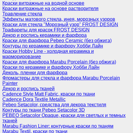
Краски витражные на водной основе
Краски витражные на основе растворителя
Травление стекла
Эффекты матового стекла, инея, морозных узоров
Краски для стекла "Морозный узор" FROST DESIGN
Трафареты для красок FROST DESIGN
Декор и роспись керамики и фарфора
Краски для фарфора Pebeo Ceramic (без обжига)
Контуры по керамике и фарфору Хобби Лайн
Краски Hobby Line - холодная керамика и
марморирование
Краски для фарфора Marabu Porcelain (без обжига)
Краски по керамике и фарфору Хобби Лайн
Деколь, пленки для фарфора
Фломастеры для стекла и фарфора Marabu Porcelain
Painter
Декор и роспись тканей
Cadence Style Matt Fabric, краски по ткани
Cadence Dora Textile Metallic
Pebeo Setacolor, средства для декора текстиля
Контуры по ткани Pebeo Setacolor 3D
PEBEO Setacolor Opaque, краски для светлых и темных
тканей
Marabu Fashion Liner: контурные краски по тканям
Marabu Textil, краски по ткани