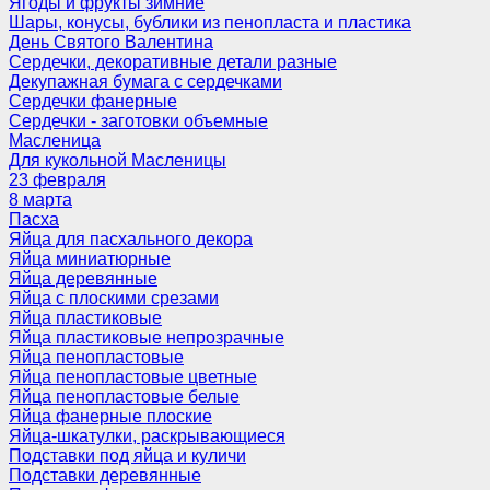
Ягоды и фрукты зимние
Шары, конусы, бублики из пенопласта и пластика
День Святого Валентина
Сердечки, декоративные детали разные
Декупажная бумага с сердечками
Сердечки фанерные
Сердечки - заготовки объемные
Масленица
Для кукольной Масленицы
23 февраля
8 марта
Пасха
Яйца для пасхального декора
Яйца миниатюрные
Яйца деревянные
Яйца с плоскими срезами
Яйца пластиковые
Яйца пластиковые непрозрачные
Яйца пенопластовые
Яйца пенопластовые цветные
Яйца пенопластовые белые
Яйца фанерные плоские
Яйца-шкатулки, раскрывающиеся
Подставки под яйца и куличи
Подставки деревянные