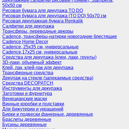
Декупажные салфетки рисовые (тонкие), Stamperia,
50х50 см
Рисовая бумага для декупажа TO DO
Рисовая бумага для декупажа (TO DO) 50х70 см
Рисовая декупажная бумага Renkalik
Салфетки для декупажа
Трансферы, переводные декоры
Cadence, трансферы-натирки новогодние блестящие
Cadence Home Decor
Cadence, 25х35 см, универсальные
Cadence,17х25 см, универсальные
Средства для декупажа (клеи, лаки, грунты)
3D-лаки, объемный эффект
Клей, лак, клей-лак для декупажа
Трансферные средства
Декупаж на стекле (запекаемые средства)
Средства DECOPATCH
Инструменты для декупажа
Заготовки и фурнитура
Венецианские маски
Винные коробки и подставки
Для бижутерии и украшений
Бирки и подвески фанерные, деревянные
Браслеты деревянные
Бусины деревянные