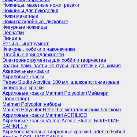
Ножницы, макетные ножи, резаки
Ножницы для рукоделия
Ножи макетные
Ножи раскройные, дисковые
Фигурные ножницы
Перчатки
Пинцеты
Резьба - инструмент
Флаконы, тюбики и наконечники
Швейные принадлежности
Электроинструменты для хобби и творчества
Краски, лаки, пасты, контуры, красители и др. химия
Акварельные краски
Акриловые краски
Pebeo Studio Acrylics, 100 мл, шелковисто-матовые
акриловые краски
Акриловые краски Maimeri Polycolor (Маймери
Поликолор)
Maimeri Polycolor, наборы
Maimeri Polycolor Reflect (с металлическим блеском)
Акриловые краски Maimeri ACRILICO
Акриловые краски Vallejo Acrylic Studio, БОЛЬШИЕ
БАНКИ 1 л
Акрилово-меловые гибридные краски Cadence Hybrid