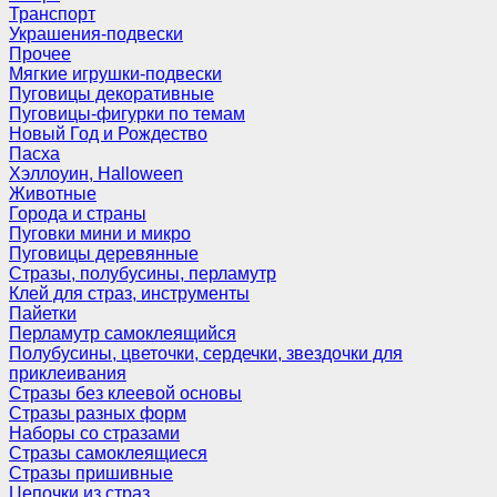
Транспорт
Украшения-подвески
Прочее
Мягкие игрушки-подвески
Пуговицы декоративные
Пуговицы-фигурки по темам
Новый Год и Рождество
Пасха
Хэллоуин, Halloween
Животные
Города и страны
Пуговки мини и микро
Пуговицы деревянные
Стразы, полубусины, перламутр
Клей для страз, инструменты
Пайетки
Перламутр самоклеящийся
Полубусины, цветочки, сердечки, звездочки для
приклеивания
Стразы без клеевой основы
Стразы разных форм
Наборы со стразами
Стразы самоклеящиеся
Стразы пришивные
Цепочки из страз