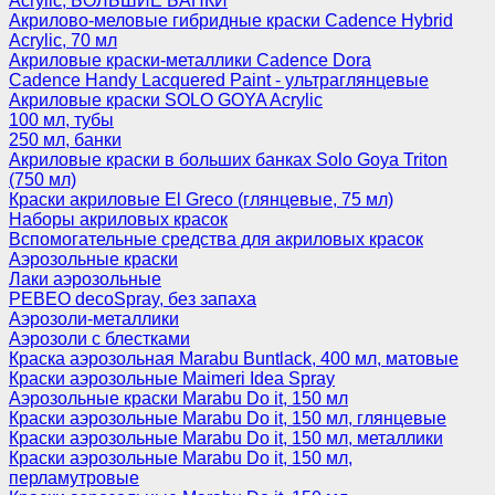
Acrylic, БОЛЬШИЕ БАНКИ
Акрилово-меловые гибридные краски Cadence Hybrid
Acrylic, 70 мл
Акриловые краски-металлики Cadence Dora
Cadence Handy Lacquered Paint - ультраглянцевые
Акриловые краски SOLO GOYA Acrylic
100 мл, тубы
250 мл, банки
Акриловые краски в больших банках Solo Goya Triton
(750 мл)
Краски акриловые El Greco (глянцевые, 75 мл)
Наборы акриловых красок
Вспомогательные средства для акриловых красок
Аэрозольные краски
Лаки аэрозольные
PEBEO decoSpray, без запаха
Аэрозоли-металлики
Аэрозоли с блестками
Краска аэрозольная Marabu Buntlack, 400 мл, матовые
Краски аэрозольные Maimeri Idea Spray
Аэрозольные краски Marabu Do it, 150 мл
Краски аэрозольные Marabu Do it, 150 мл, глянцевые
Краски аэрозольные Marabu Do it, 150 мл, металлики
Краски аэрозольные Marabu Do it, 150 мл,
перламутровые