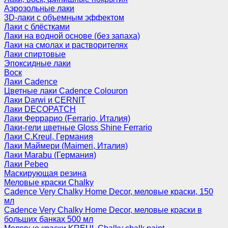
Аэрозольные лаки
3D-лаки с объемным эффектом
Лаки с блёстками
Лаки на водной основе (без запаха)
Лаки на смолах и растворителях
Лаки спиртовые
Эпоксидные лаки
Воск
Лаки Cadence
Цветные лаки Cadence Colouron
Лаки Darwi и CERNIT
Лаки DECOPATCH
Лаки Феррарио (Ferrario, Италия)
Лаки-гели цветные Gloss Shine Ferrario
Лаки C.Kreul, Германия
Лаки Маймери (Maimeri, Италия)
Лаки Marabu (Германия)
Лаки Pebeo
Маскирующая резина
Меловые краски Chalky
Cadence Very Chalky Home Decor, меловые краски, 150
мл
Cadence Very Chalky Home Decor, меловые краски в
больших банках 500 мл