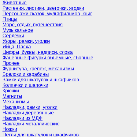
Животные
Растения, листики, цветочки, ягодки
Персонажи сказок, мультфильмов, книг
Птицы
Море, отдых, путешествия
Музыкальное
Сердечки
Узоры, рамки, уголки
Яйца, Пасха
Цифры, буквы, надписи, слова
Фанерные фигурки объемные, сборные
Прочее
Фурнитура, крепеж, механизмы
Брелоки и карабины
Замки для шкатулок и шкафчиков
Колпачки и шапочки
Крючки
Магниты
Механизмы
Накладки, рамки, уголки
Накладки деревянные
Накладки из МДФ
Накладки металлические
Ножки
Петли для шкатулок и шкафчиков