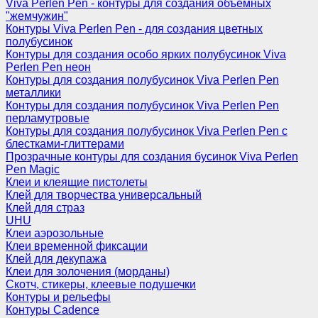
Viva Perlen Pen - контуры для создания объемных
"жемчужин"
Контуры Viva Perlen Pen - для создания цветных
полубусинок
Контуры для создания особо ярких полубусинок Viva
Perlen Pen неон
Контуры для создания полубусинок Viva Perlen Pen
металлики
Контуры для создания полубусинок Viva Perlen Pen
перламутровые
Контуры для создания полубусинок Viva Perlen Pen с
блестками-глиттерами
Прозрачные контуры для создания бусинок Viva Perlen
Pen Magic
Клеи и клеящие пистолеты
Клей для творчества универсальный
Клей для страз
UHU
Клеи аэрозольные
Клеи временной фиксации
Клей для декупажа
Клеи для золочения (морданы)
Скотч, стикеры, клеевые подушечки
Контуры и рельефы
Контуры Cadence