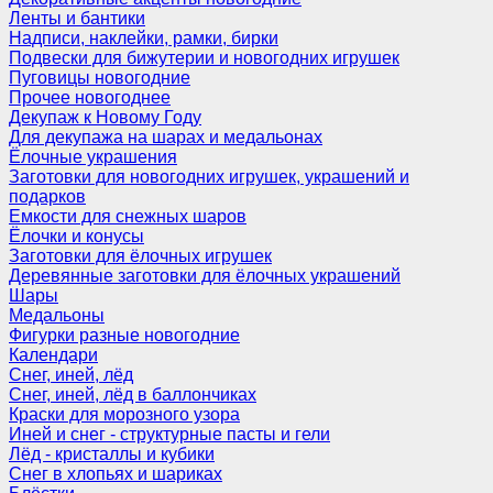
Ленты и бантики
Надписи, наклейки, рамки, бирки
Подвески для бижутерии и новогодних игрушек
Пуговицы новогодние
Прочее новогоднее
Декупаж к Новому Году
Для декупажа на шарах и медальонах
Ёлочные украшения
Заготовки для новогодних игрушек, украшений и
подарков
Емкости для снежных шаров
Ёлочки и конусы
Заготовки для ёлочных игрушек
Деревянные заготовки для ёлочных украшений
Шары
Медальоны
Фигурки разные новогодние
Календари
Снег, иней, лёд
Снег, иней, лёд в баллончиках
Краски для морозного узора
Иней и снег - структурные пасты и гели
Лёд - кристаллы и кубики
Снег в хлопьях и шариках