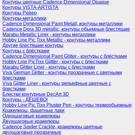
Контуры цветные Cadence Dimensional Opaque
Контуры VISTA-ARTISTA
Контуры Pebeo
Контуры-металлики
Cadence Dimensional Paint Metall, контуры-металлики
Cadence Dora 3D metallic, контуры объемные блестящие
Marabu Metallic Liner - контуры металлики
Hobby Line Pic Tixx Metallic - контуры-металлики
Другие блестящие контуры
Контуры с блёстками
Cadence Dimensional Paint Glitter - контуры с блёстками
Hobby Line PicTixx Glitter - контуры с блестками
Marabu Glitter Liner - контуры с блестками
Viva German Glitter - контуры прозрачные с цветными
блестками
Viva Glitter Liner - контуры рельефные цветные с
блестками
Блестки контурные DecArt 3D
Контуры - ДЁШЕВО!
Hobby Line Pic Tixx Pluster Pen - контуры термообъемные
Кракелюры, фацетные лаки
Одношаговые кракелюры
Двухшаговые кракелюры
Cadence Spider Crackle, кракелюры цветные
двухшаговые прозрачные