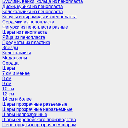
Бублики, венки, кольца из пенопласта
Диски, кубики из пенопласта
Колокольчики из пенопласта
Конусы и пирамиды из пенопласта
Сердечки из пенопласта
Фигурки из пенопласта разные
Шары из пенопласта
Яйца из пенопласта
Предметы из пластика
Звёзды
Колокольчики
Медальоны
Сердца
Шары
7 см и менее
8 см
9 см
10 см
12 см
14 см и более
Шары прозрачные разъемные
Шары прозрачные неразъемные
Шары непрозрачные
Шары европейского производства
Перегородки к прозрачным шарам