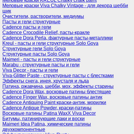
Меловые краски KREUL Chalky chalk paint
Меловые краски Viva Chalky Vintage - для декора шебби
шик
Очистители, растворители, медиумы
Пасты и гели структурные
Cadence пасты и гели
Cadence Crocodile Relief, пасты-кракле
Cadence Dora Perla, фактурные пасты-металлики
Kreul - пасты и гели структурные Solo Goya
Структурные гели Solo Goya
Структурные пасты Solo Goya
Maimeri - пасты и гели структурные
Marabu - структурные пасты и гели
Viva Decor - пасты и гели
Viva-Glitter Paste - структурные пасты с блестками
Эффекты снега, инея, хрусталя и льда
Патина, ржавчина, шебби, мох, эффекты старины
Cadence Dora Wax, восковые патины блестящие
Cadence Finger Wax, восковые патины антик
Сadence Antiquing Paint краски-антик, морилки
Cadence Antique Powder, краски-патины
Восковые патины Patina WaxX Viva Decor
Битумы, патинирующие лаки и воски
Maimeri Idea Patina, химические патины
двухкомпонентные