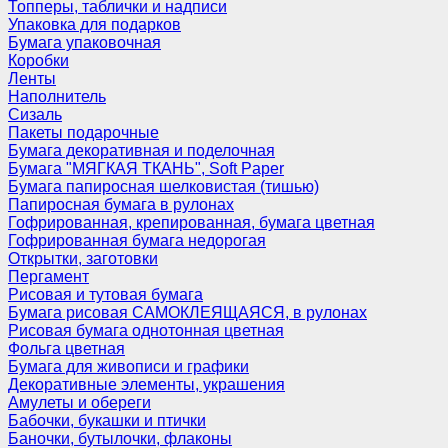
Топперы, таблички и надписи
Упаковка для подарков
Бумага упаковочная
Коробки
Ленты
Наполнитель
Сизаль
Пакеты подарочные
Бумага декоративная и поделочная
Бумага "МЯГКАЯ ТКАНЬ", Soft Paper
Бумага папиросная шелковистая (тишью)
Папиросная бумага в рулонах
Гофрированная, крепированная, бумага цветная
Гофрированная бумага недорогая
Открытки, заготовки
Пергамент
Рисовая и тутовая бумага
Бумага рисовая САМОКЛЕЯЩАЯСЯ, в рулонах
Рисовая бумага однотонная цветная
Фольга цветная
Бумага для живописи и графики
Декоративные элементы, украшения
Амулеты и обереги
Бабочки, букашки и птички
Баночки, бутылочки, флаконы