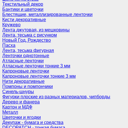
Текстильный декор
Бантики и цветочки
Блестящие, металлизированные ленточки
Кисти декоративные
Кружево
Лента джутовая, из мешковины
Лента, тесьма с рисунком
Новый Год, Рождество
Пасха
Лента, тесьма фигурная
Ленточки однотонные
Атласные ленточки
Атласные ленточки тонкие 3 мм
Капроновые ленточки
Капроновые ленточки тонкие 3 мм
Нити декоративные
Помпоны и помпончики
Синель-шнуры
Фигурки плоские из разных материалов, чипборды
Дерево и фанера
Картон и МДФ
Металл
Цветочки и ягодки
Декупаж - бумага и средства
DECOPATCH - тонкая бумага