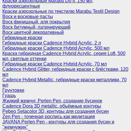
Краски аэрозольные Marabu Do it, 150 мл,
флуоресцентные
Краски аэрозольные по текстилю Marabu Textil Design
Воск и восковые пасты
Воск финишный, для покрытия
Воск битумный, патинирующий
Воск цветной декоративный
Гибридные краски
Гибридные краски Cadence Hybrid Acrylic, 2 л
Гибридные краски Cadence Hybrid Acrylic, 500 мл
Краска гибридная Cadence Hybrid Acrylic, серия Loft, 500
мл, светлые оттенки
Гибридные краски Cadence Hybrid Acrylic, 70 мл
Cadence Hybrid Glitter, гибридные краски с блёстками, 120
мл
Cadence Hybrid Metallic, гибридные краски металлики, 70
мл
Грунтовки
Гуашь
Жидкий жемчуг, Perlen Pen, создание бусинок
Cadence Dora 3D metallic, объёмные контуры
Pebeo Setacolor 3D, контуры для создания бусин
Zen Pen - точечная роспись как медитация
JAVANA Perlen Pen - контуры для создания бусин и
"жемчужин"