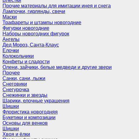
Блёстки
Прочие материалы для имитации инея и снега
Лампочки, гирлянды, свечи
Маски
Трафареты и штампы новогодние
Фигурки новогодние
Наборы новогодних фигурок
Ангелы
Дед Мороз, Санта-Клаус
Елочки
Колокольчики
Конфеты и сладости
Олени, зайчики, белые медведи и другие звери
Прочее
Санки, сани, лыжи
Снеговики
Снегурочка
Снежинки и звезды
Шарики, елочные украшения
Шишки
Флористика новогодняя
Букетики и композиции
Основы для венков
Шишки
Хвоя и ёлки