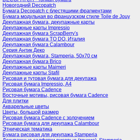
Новогодний Decopatch
Бумага Decopatch с блестящими фрагментами
Бумага модульная во французском стиле Toile de Jouy
Декупажная бумага, декупажные карты
Декупажные карты Impressio
Декупажная бумага ScrapBerry's
Декупажная бумага TO DO, Италия
Декупажная бумага Calambour
Серия Антик Деко
Декупажная бумага, Stamperia, 50х70 см
Декупажная бумага Brico
Декупажные карты Maimeri
Декупажные карты Stafil
Рисовая и тутовая бумага для декупажа
Рисовая бумага Impressio, А4
Рисовая бумага Cadence
Восточные мотивы, рисовая бумага Cadence
Для плитки
Акварельные цветы
Цветы, большой размер
Рисовая бумага Cadence c золочением
Рисовая бумага для декупажа Calambour
Этническая тематика
Бумага рисовая для декупажа Stamperia