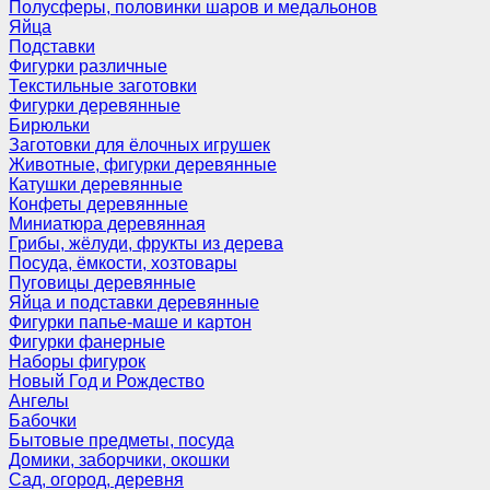
Полусферы, половинки шаров и медальонов
Яйца
Подставки
Фигурки различные
Текстильные заготовки
Фигурки деревянные
Бирюльки
Заготовки для ёлочных игрушек
Животные, фигурки деревянные
Катушки деревянные
Конфеты деревянные
Миниатюра деревянная
Грибы, жёлуди, фрукты из дерева
Посуда, ёмкости, хозтовары
Пуговицы деревянные
Яйца и подставки деревянные
Фигурки папье-маше и картон
Фигурки фанерные
Наборы фигурок
Новый Год и Рождество
Ангелы
Бабочки
Бытовые предметы, посуда
Домики, заборчики, окошки
Сад, огород, деревня