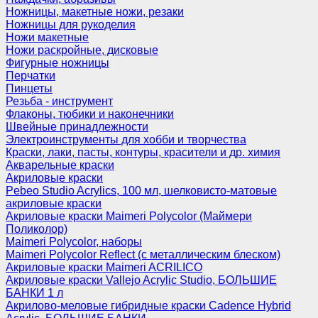
Ножницы, макетные ножи, резаки
Ножницы для рукоделия
Ножи макетные
Ножи раскройные, дисковые
Фигурные ножницы
Перчатки
Пинцеты
Резьба - инструмент
Флаконы, тюбики и наконечники
Швейные принадлежности
Электроинструменты для хобби и творчества
Краски, лаки, пасты, контуры, красители и др. химия
Акварельные краски
Акриловые краски
Pebeo Studio Acrylics, 100 мл, шелковисто-матовые
акриловые краски
Акриловые краски Maimeri Polycolor (Маймери
Поликолор)
Maimeri Polycolor, наборы
Maimeri Polycolor Reflect (с металлическим блеском)
Акриловые краски Maimeri ACRILICO
Акриловые краски Vallejo Acrylic Studio, БОЛЬШИЕ
БАНКИ 1 л
Акрилово-меловые гибридные краски Cadence Hybrid