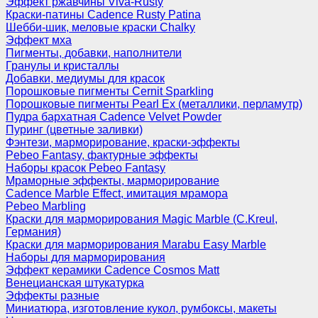
Эффект ржавчины Viva-Rusty
Краски-патины Cadence Rusty Patina
Шебби-шик, меловые краски Chalky
Эффект мха
Пигменты, добавки, наполнители
Гранулы и кристаллы
Добавки, медиумы для красок
Порошковые пигменты Cernit Sparkling
Порошковые пигменты Pearl Ex (металлики, перламутр)
Пудра бархатная Cadence Velvet Powder
Пуринг (цветные заливки)
Фэнтези, марморирование, краски-эффекты
Pebeo Fantasy, фактурные эффекты
Наборы красок Pebeo Fantasy
Мраморные эффекты, марморирование
Cadence Marble Effect, имитация мрамора
Pebeo Marbling
Краски для марморирования Magic Marble (C.Kreul,
Германия)
Краски для марморирования Marabu Easy Marble
Наборы для марморирования
Эффект керамики Cadence Cosmos Matt
Венецианская штукатурка
Эффекты разные
Миниатюра, изготовление кукол, румбоксы, макеты