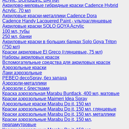
Acrylic, БОЛЬШИЕ БАНКИ
Акрилово-меловые гибридные краски Cadence Hybrid
Acrylic, 70 мл
Акриловые краски-металлики Cadence Dora
Cadence Handy Lacquered Paint - ультраглянцевые
Акриловые краски SOLO GOYA Acrylic
100 мл, тубы
250 мл, банки
Акриловые краски в больших банках Solo Goya Triton
(750 мл)
Краски акриловые El Greco (глянцевые, 75 мл)
Наборы акриловых красок
Вспомогательные средства для акриловых красок
Аэрозольные краски
Лаки аэрозольные
PEBEO decoSpray, без запаха
Аэрозоли-металлики
Аэрозоли с блестками
Краска аэрозольная Marabu Buntlack, 400 мл, матовые
Краски аэрозольные Maimeri Idea Spray
Аэрозольные краски Marabu Do it, 150 мл
Краски аэрозольные Marabu Do it, 150 мл, глянцевые
Краски аэрозольные Marabu Do it, 150 мл, металлики
Краски аэрозольные Marabu Do it, 150 мл,
перламутровые