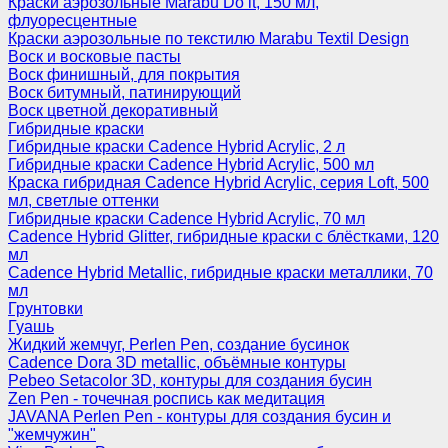
Краски аэрозольные Marabu Do it, 150 мл,
флуоресцентные
Краски аэрозольные по текстилю Marabu Textil Design
Воск и восковые пасты
Воск финишный, для покрытия
Воск битумный, патинирующий
Воск цветной декоративный
Гибридные краски
Гибридные краски Cadence Hybrid Acrylic, 2 л
Гибридные краски Cadence Hybrid Acrylic, 500 мл
Краска гибридная Cadence Hybrid Acrylic, серия Loft, 500
мл, светлые оттенки
Гибридные краски Cadence Hybrid Acrylic, 70 мл
Cadence Hybrid Glitter, гибридные краски с блёстками, 120
мл
Cadence Hybrid Metallic, гибридные краски металлики, 70
мл
Грунтовки
Гуашь
Жидкий жемчуг, Perlen Pen, создание бусинок
Cadence Dora 3D metallic, объёмные контуры
Pebeo Setacolor 3D, контуры для создания бусин
Zen Pen - точечная роспись как медитация
JAVANA Perlen Pen - контуры для создания бусин и
"жемчужин"