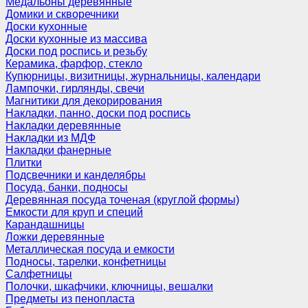
Медальоны деревянные
Домики и скворечники
Доски кухонные
Доски кухонные из массива
Доски под роспись и резьбу
Керамика, фарфор, стекло
Купюрницы, визитницы, журнальницы, календари
Лампочки, гирлянды, свечи
Магнитики для декорирования
Накладки, панно, доски под роспись
Накладки деревянные
Накладки из МДФ
Накладки фанерные
Плитки
Подсвечники и канделябры
Посуда, банки, подносы
Деревянная посуда точеная (круглой формы)
Емкости для круп и специй
Карандашницы
Ложки деревянные
Металлическая посуда и емкости
Подносы, тарелки, конфетницы
Салфетницы
Полочки, шкафчики, ключницы, вешалки
Предметы из пенопласта