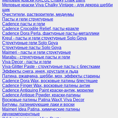
Меловые краски KREUL Chalky chalk paint
Меловые краски Viva Chalky Vintage - для декора шебби
шик
Очистители, растворители, медиумы
Пасты и гели структурные
Cadence пасты и гели
Cadence Crocodile Relief, пасты-кракле
Cadence Dora Perla, фактурные пасты-металлики
Kreul - пасты и гели структурные Solo Goya
Структурные гели Solo Goya
Структурные пасты Solo Goya
Maimeri - пасты и гели структурные
Marabu - структурные пасты и гели
Viva Decor - пасты и гели
Viva-Glitter Paste - структурные пасты с блестками
Эффекты снега, инея, хрусталя и льда
Патина, ржавчина, шебби, мох, эффекты старины
Cadence Dora Wax, восковые патины блестящие
Cadence Finger Wax, восковые патины антик
Сadence Antiquing Paint краски-антик, морилки
Cadence Antique Powder, краски-патины
Восковые патины Patina WaxX Viva Decor
Битумы, патинирующие лаки и воски
Maimeri Idea Patina, химические патины
двухкомпонентные