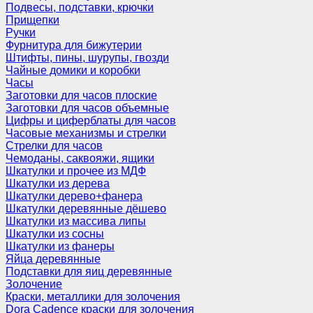
Подвесы, подставки, крючки
Прищепки
Ручки
Фурнитура для бижутерии
Штифты, пины, шурупы, гвозди
Чайные домики и коробки
Часы
Заготовки для часов плоские
Заготовки для часов объемные
Цифры и циферблаты для часов
Часовые механизмы и стрелки
Стрелки для часов
Чемоданы, саквояжи, ящики
Шкатулки и прочее из МДФ
Шкатулки из дерева
Шкатулки дерево+фанера
Шкатулки деревянные дёшево
Шкатулки из массива липы
Шкатулки из сосны
Шкатулки из фанеры
Яйца деревянные
Подставки для яиц деревянные
Золочение
Краски, металлики для золочения
Dora Cadence краски для золочения