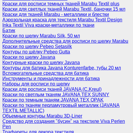
Краски для росписи темных тканей Marabu Textil plus
Краски для светлых тканей Marabu Textil, баночки 15 мл
Краски для тканей Marabu - металлики и блестки
Аэрозольная краска для текстиля Marabu Textil Design
Inka Textil Viva краски-металлики по ткани
Батик
Краски по шелку Marabu Silk, 50 мл
Дополнительные средства для росписи по шелку Marabu
Краски по шелку Pebeo Setasilk
Контуры по шёлку Pebeo Gutta
Краски по шелку Javana
Контурные краски по шелку Javana
Контуры для батика Javana Konturenfarbe, тубы 20 мл
Вспомогательные средства для батика
Инструменты и принадлежности для батика
Наборы для росписи по шелку
Краски для росписи тканей JAVANA (C.Kreul)
Краски по светлым тканям JAVANA TEX SUNNY
Краски по темным тканям JAVANA TEX OPAK
Краски по тканям перламутровый металлик (JAVANA
TEXTIL METALLIC)
Объемные контуры Marabu 3D-Liner
Средство для создания "бусин" на текстиле Viva Perlen
Pen
Трафареты для декора текстиля