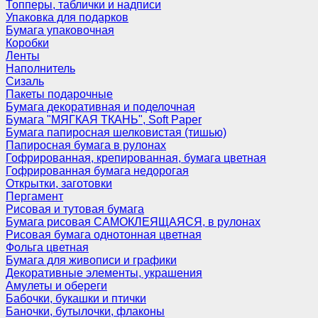
Топперы, таблички и надписи
Упаковка для подарков
Бумага упаковочная
Коробки
Ленты
Наполнитель
Сизаль
Пакеты подарочные
Бумага декоративная и поделочная
Бумага "МЯГКАЯ ТКАНЬ", Soft Paper
Бумага папиросная шелковистая (тишью)
Папиросная бумага в рулонах
Гофрированная, крепированная, бумага цветная
Гофрированная бумага недорогая
Открытки, заготовки
Пергамент
Рисовая и тутовая бумага
Бумага рисовая САМОКЛЕЯЩАЯСЯ, в рулонах
Рисовая бумага однотонная цветная
Фольга цветная
Бумага для живописи и графики
Декоративные элементы, украшения
Амулеты и обереги
Бабочки, букашки и птички
Баночки, бутылочки, флаконы