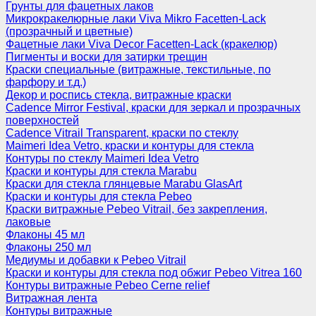
Грунты для фацетных лаков
Микрокракелюрные лаки Viva Mikro Facetten-Lack
(прозрачный и цветные)
Фацетные лаки Viva Decor Facetten-Lack (кракелюр)
Пигменты и воски для затирки трещин
Краски специальные (витражные, текстильные, по
фарфору и т.д.)
Декор и роспись стекла, витражные краски
Cadence Mirror Festival, краски для зеркал и прозрачных
поверхностей
Cadence Vitrail Transparent, краски по стеклу
Maimeri Idea Vetro, краски и контуры для стекла
Контуры по стеклу Maimeri Idea Vetro
Краски и контуры для стекла Marabu
Краски для стекла глянцевые Marabu GlasArt
Краски и контуры для стекла Pebeo
Краски витражные Pebeo Vitrail, без закрепления,
лаковые
Флаконы 45 мл
Флаконы 250 мл
Медиумы и добавки к Pebeo Vitrail
Краски и контуры для стекла под обжиг Pebeo Vitrea 160
Контуры витражные Pebeo Cerne relief
Витражная лента
Контуры витражные