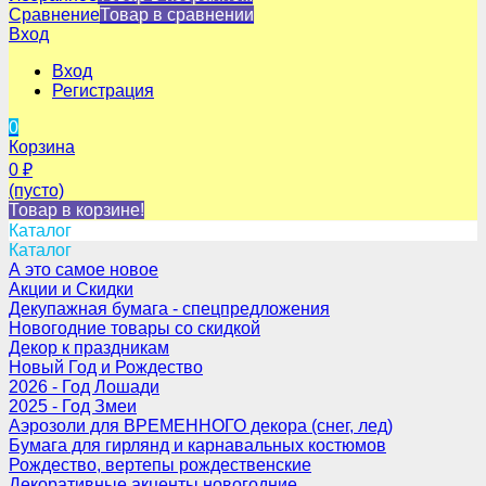
Сравнение
Товар в сравнении
Вход
Вход
Регистрация
0
Корзина
0
₽
(пусто)
Товар в корзине!
Каталог
Каталог
А это самое новое
Акции и Скидки
Декупажная бумага - спецпредложения
Новогодние товары со скидкой
Декор к праздникам
Новый Год и Рождество
2026 - Год Лошади
2025 - Год Змеи
Аэрозоли для ВРЕМЕННОГО декора (снег, лед)
Бумага для гирлянд и карнавальных костюмов
Рождество, вертепы рождественские
Декоративные акценты новогодние