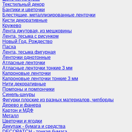
Текстильный декор
Бантики и цветочки
Блестящие, металлизированные ленточки
Кисти декоративные
Кружево
Лента джутовая, из мешковины
Лента, тесьма с рисунком
Новый Год, Рождество
Пасха
Лента, тесьма фигурная
Ленточки однотонные
Атласные ленточки
Атласные ленточки тонкие 3 мм
Капроновые ленточки
Капроновые ленточки тонкие 3 мм
Нити декоративные
Помпоны и помпончики
Синель-шнуры
Фигурки плоские из разных материалов, чипборды
Дерево и фанера
Картон и МДФ
Металл
Цветочки и ягодки
Декупаж - бумага и средства
DECOPATCH - тонкая бумага