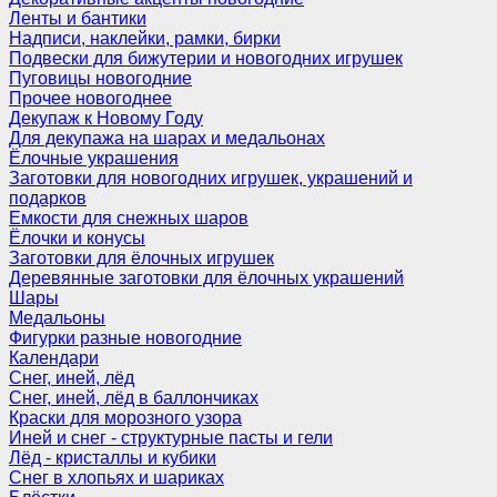
Ленты и бантики
Надписи, наклейки, рамки, бирки
Подвески для бижутерии и новогодних игрушек
Пуговицы новогодние
Прочее новогоднее
Декупаж к Новому Году
Для декупажа на шарах и медальонах
Ёлочные украшения
Заготовки для новогодних игрушек, украшений и
подарков
Емкости для снежных шаров
Ёлочки и конусы
Заготовки для ёлочных игрушек
Деревянные заготовки для ёлочных украшений
Шары
Медальоны
Фигурки разные новогодние
Календари
Снег, иней, лёд
Снег, иней, лёд в баллончиках
Краски для морозного узора
Иней и снег - структурные пасты и гели
Лёд - кристаллы и кубики
Снег в хлопьях и шариках