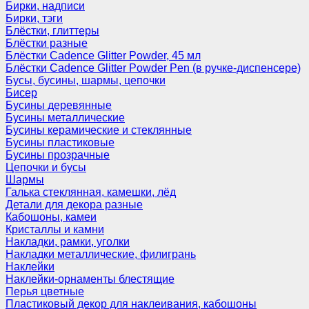
Бирки, надписи
Бирки, тэги
Блёстки, глиттеры
Блёстки разные
Блёстки Cadence Glitter Powder, 45 мл
Блёстки Cadence Glitter Powder Pen (в ручке-диспенсере)
Бусы, бусины, шармы, цепочки
Бисер
Бусины деревянные
Бусины металлические
Бусины керамические и стеклянные
Бусины пластиковые
Бусины прозрачные
Цепочки и бусы
Шармы
Галька стеклянная, камешки, лёд
Детали для декора разные
Кабошоны, камеи
Кристаллы и камни
Накладки, рамки, уголки
Накладки металлические, филигрань
Наклейки
Наклейки-орнаменты блестящие
Перья цветные
Пластиковый декор для наклеивания, кабошоны