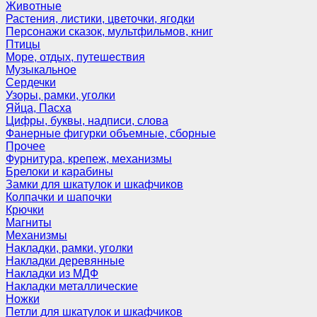
Животные
Растения, листики, цветочки, ягодки
Персонажи сказок, мультфильмов, книг
Птицы
Море, отдых, путешествия
Музыкальное
Сердечки
Узоры, рамки, уголки
Яйца, Пасха
Цифры, буквы, надписи, слова
Фанерные фигурки объемные, сборные
Прочее
Фурнитура, крепеж, механизмы
Брелоки и карабины
Замки для шкатулок и шкафчиков
Колпачки и шапочки
Крючки
Магниты
Механизмы
Накладки, рамки, уголки
Накладки деревянные
Накладки из МДФ
Накладки металлические
Ножки
Петли для шкатулок и шкафчиков