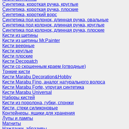
Синтетика, короткая ручка, круглые
Синтетика, короткая ручка, плоские
Синтетика, короткий ворс
Синтетика под колонок, длинная ручка, овальные
Синтетика под колонок, длинная ручка, круглые
Синтетика под колонок, длинная ручка, плоские
Кисти из щетины
Кисти из щетины Mr.Painter
Кисти веерные
Кисти круглые
Кисти плоские
Кисти Decopatch
Кисти со скошенным краем (отводные)
Тонкие кисти
Кисти Marabu Decoration&Hobby
Кисти Marabu Fino, аналог натурального волоса
Кисти Marabu Forte, упругая синтетика
Кисти Marabu Universal
Наборы кистей
Кисти из поролона, губки, спонжи
Кисти, стеки силиконовые
Контейнеры, ящики для хранения
Лупы и лампы
Магниты
Наждачки, абразивы