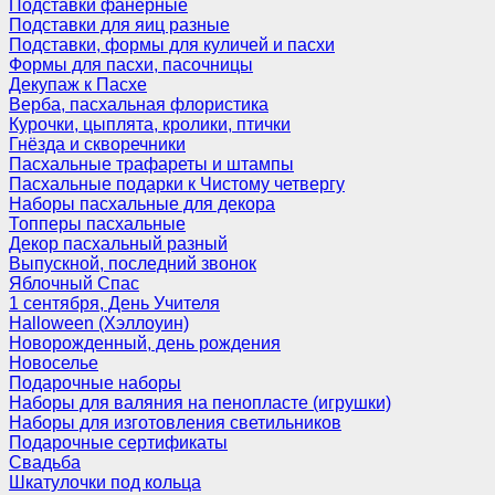
Подставки фанерные
Подставки для яиц разные
Подставки, формы для куличей и пасхи
Формы для пасхи, пасочницы
Декупаж к Пасхе
Верба, пасхальная флористика
Курочки, цыплята, кролики, птички
Гнёзда и скворечники
Пасхальные трафареты и штампы
Пасхальные подарки к Чистому четвергу
Наборы пасхальные для декора
Топперы пасхальные
Декор пасхальный разный
Выпускной, последний звонок
Яблочный Спас
1 сентября, День Учителя
Halloween (Хэллоуин)
Новорожденный, день рождения
Новоселье
Подарочные наборы
Наборы для валяния на пенопласте (игрушки)
Наборы для изготовления светильников
Подарочные сертификаты
Свадьба
Шкатулочки под кольца