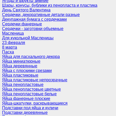
Ягоды и фрукты зимние
Шары, конусы, бублики из пенопласта и пластика
День Святого Валентина
Сердечки, декоративные детали разные
Декупажная бумага с сердечками
Сердечки фанерные
Сердечки - заготовки объемные
Масленица
Для кукольной Масленицы
23 февраля
8 марта
Пасха
Яйца для пасхального декора
Яйца миниатюрные
Яйца деревянные
Яйца с плоскими срезами
Яйца пластиковые
Яйца пластиковые непрозрачные
Яйца пенопластовые
Яйца пенопластовые цветные
Яйца пенопластовые белые
Яйца фанерные плоские
Яйца-шкатулки, раскрывающиеся
Подставки под яйца и куличи
Подставки деревянные