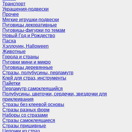
Транспорт
Украшения-подвески
Прочее
Мягкие игрушки-подвески
Пуговицы декоративные
Пуговицы-фигурки по темам
Новый Год и Рождество
Пасха
Хэллоуин, Halloween
Животные
Города и страны
Пуговки мини и микро
Пуговицы деревянные
Стразы, полубусины, перламутр
Клей для страз, инструменты
Пайетки
Перламутр самоклеящийся
Полубусины, цветочки, сердечки, звездочки для
приклеивания
Стразы без клеевой основы
Стразы разных форм
Наборы со стразами
Стразы самоклеящиеся
Стразы пришивные
Цепочки из страз