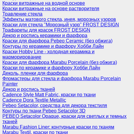
Краски витражные на водной основе
Краски витражные на основе растворителя
Травление стекла
Эффекты матового стекла, инея, морозных узоров
Краски для стекла "Морозный узор" FROST DESIGN
Трафареты для красок FROST DESIGN
Декор и роспись керамики и фарфора
Краски для фарфора Pebeo Ceramic (без обжига)
Контуры по керамике и фарфору Хобби Лайн
Краски Hobby Line - холодная керамика и
марморирование
Краски для фарфора Marabu Porcelain (без обжига)
Краски по керамике и фарфору Хобби Лайн
Деколь, пленки для фарфора
Фломастеры для стекла и фарфора Marabu Porcelain
Painter
Декор и роспись тканей
Cadence Style Matt Fabric, краски по ткани
Cadence Dora Textile Metallic
Pebeo Setacolor, средства для декора текстиля
Контуры по ткани Pebeo Setacolor 3D
PEBEO Setacolor Opaque, краски для светлых и темных
тканей
Marabu Fashion Liner: контурные краски по тканям
Marabu Textil, краски по ткани