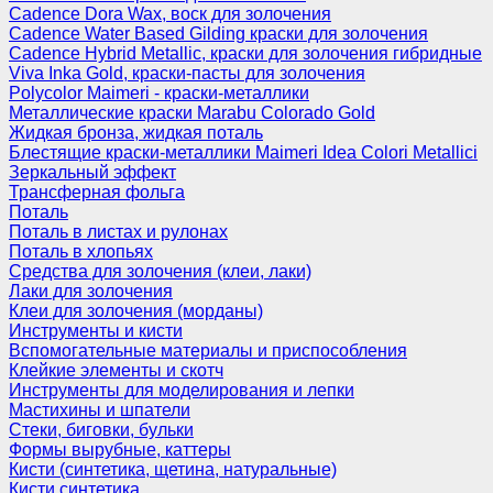
Cadence Dora Wax, воск для золочения
Cadence Water Based Gilding краски для золочения
Cadence Hybrid Metallic, краски для золочения гибридные
Viva Inka Gold, краски-пасты для золочения
Polycolor Maimeri - краски-металлики
Металлические краски Marabu Colorado Gold
Жидкая бронза, жидкая поталь
Блестящие краски-металлики Maimeri Idea Colori Metallici
Зеркальный эффект
Трансферная фольга
Поталь
Поталь в листах и рулонах
Поталь в хлопьях
Средства для золочения (клеи, лаки)
Лаки для золочения
Клеи для золочения (морданы)
Инструменты и кисти
Вспомогательные материалы и приспособления
Клейкие элементы и скотч
Инструменты для моделирования и лепки
Мастихины и шпатели
Стеки, биговки, бульки
Формы вырубные, каттеры
Кисти (синтетика, щетина, натуральные)
Кисти синтетика