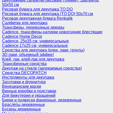
Декупажные салфетки рисовые (тонкие), Stamperia,
50х50 см
Рисовая бумага для декупажа TO DO
Рисовая бумага для декупажа (TO DO) 50х70 см
Рисовая декупажная бумага Renkalik
Салфетки для декупажа
Трансферы, переводные декоры
Cadence, трансферы-натирки новогодние блестящие
Cadence Home Decor
Cadence, 25х35 см, универсальные
Cadence,17х25 см, универсальные
Средства для декупажа (клеи, лаки, грунты)
3D-лаки, объемный эффект
Клей, лак, клей-лак для декупажа
Трансферные средства
Декупаж на стекле (запекаемые средства)
Средства DECOPATCH
Инструменты для декупажа
Заготовки и фурнитура
Венецианские маски
Винные коробки и подставки
Для бижутерии и украшений
Бирки и подвески фанерные, деревянные
Браслеты деревянные
Бусины деревянные