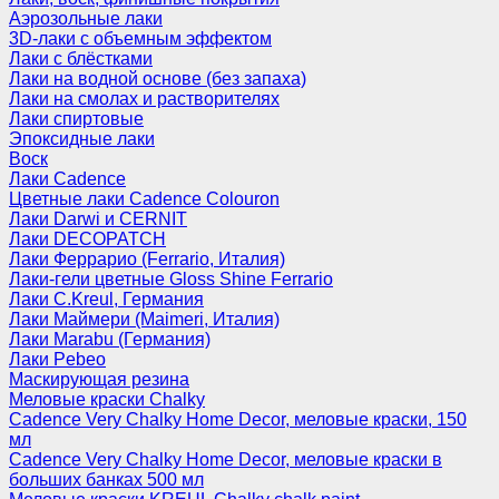
Аэрозольные лаки
3D-лаки с объемным эффектом
Лаки с блёстками
Лаки на водной основе (без запаха)
Лаки на смолах и растворителях
Лаки спиртовые
Эпоксидные лаки
Воск
Лаки Cadence
Цветные лаки Cadence Colouron
Лаки Darwi и CERNIT
Лаки DECOPATCH
Лаки Феррарио (Ferrario, Италия)
Лаки-гели цветные Gloss Shine Ferrario
Лаки C.Kreul, Германия
Лаки Маймери (Maimeri, Италия)
Лаки Marabu (Германия)
Лаки Pebeo
Маскирующая резина
Меловые краски Chalky
Cadence Very Chalky Home Decor, меловые краски, 150
мл
Cadence Very Chalky Home Decor, меловые краски в
больших банках 500 мл