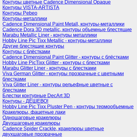
Контуры цветные Cadence Dimensional Opaque
Контуры VISTA-ARTISTA
Контуры Pebeo
Контуры-металлики
Cadence Dimensional Paint Metall, контуры-металлики
Cadence Dora 3D metallic, контуры объемные блестящие
Marabu Metallic Liner - контуры металлики
Hobby Line Pic Tixx Metallic - контуры-металлики
Другие блестящие контуры
Контуры с блёстками
Cadence Dimensional Paint Glitter - контуры с блёстками
Hobby Line PicTixx Glitter - контуры с блестками
Marabu Glitter Liner - контуры с блестками
Viva German Glitter - контуры прозрачные с цветными
блестками
Viva Glitter Liner - контуры рельефные цветные с
блестками
Блестки контурные DecArt 3D
Контуры - ДЁШЕВО!
Hobby Line Pic Tixx Pluster Pen - контуры термообъемные
Кракелюры, фацетные лаки
Одношаговые кракелюры
Двухшаговые кракелюры
Cadence Spider Crackle, кракелюры цветные
двухшаговые прозрачные