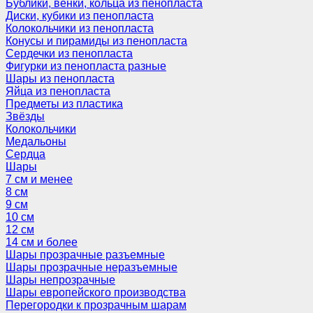
Бублики, венки, кольца из пенопласта
Диски, кубики из пенопласта
Колокольчики из пенопласта
Конусы и пирамиды из пенопласта
Сердечки из пенопласта
Фигурки из пенопласта разные
Шары из пенопласта
Яйца из пенопласта
Предметы из пластика
Звёзды
Колокольчики
Медальоны
Сердца
Шары
7 см и менее
8 см
9 см
10 см
12 см
14 см и более
Шары прозрачные разъемные
Шары прозрачные неразъемные
Шары непрозрачные
Шары европейского производства
Перегородки к прозрачным шарам