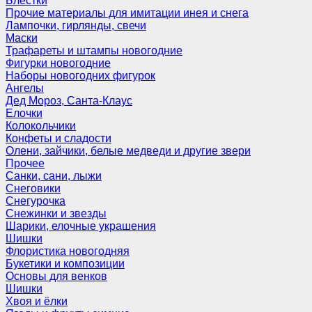
Блёстки
Прочие материалы для имитации инея и снега
Лампочки, гирлянды, свечи
Маски
Трафареты и штампы новогодние
Фигурки новогодние
Наборы новогодних фигурок
Ангелы
Дед Мороз, Санта-Клаус
Елочки
Колокольчики
Конфеты и сладости
Олени, зайчики, белые медведи и другие звери
Прочее
Санки, сани, лыжи
Снеговики
Снегурочка
Снежинки и звезды
Шарики, елочные украшения
Шишки
Флористика новогодняя
Букетики и композиции
Основы для венков
Шишки
Хвоя и ёлки