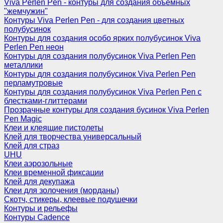
Viva Perlen Pen - контуры для создания объемных
"жемчужин"
Контуры Viva Perlen Pen - для создания цветных
полубусинок
Контуры для создания особо ярких полубусинок Viva
Perlen Pen неон
Контуры для создания полубусинок Viva Perlen Pen
металлики
Контуры для создания полубусинок Viva Perlen Pen
перламутровые
Контуры для создания полубусинок Viva Perlen Pen с
блестками-глиттерами
Прозрачные контуры для создания бусинок Viva Perlen
Pen Magic
Клеи и клеящие пистолеты
Клей для творчества универсальный
Клей для страз
UHU
Клеи аэрозольные
Клеи временной фиксации
Клей для декупажа
Клеи для золочения (морданы)
Скотч, стикеры, клеевые подушечки
Контуры и рельефы
Контуры Cadence