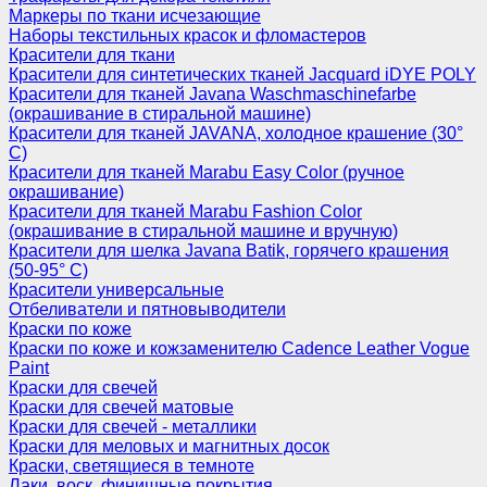
Маркеры по ткани исчезающие
Наборы текстильных красок и фломастеров
Красители для ткани
Красители для синтетических тканей Jacquard iDYE POLY
Красители для тканей Javana Waschmaschinefarbe
(окрашивание в стиральной машине)
Красители для тканей JAVANA, холодное крашение (30°
С)
Красители для тканей Marabu Easy Color (ручное
окрашивание)
Красители для тканей Marabu Fashion Color
(окрашивание в стиральной машине и вручную)
Красители для шелка Javana Batik, горячего крашения
(50-95° С)
Красители универсальные
Отбеливатели и пятновыводители
Краски по коже
Краски по коже и кожзаменителю Cadence Leather Vogue
Paint
Краски для свечей
Краски для свечей матовые
Краски для свечей - металлики
Краски для меловых и магнитных досок
Краски, светящиеся в темноте
Лаки, воск, финишные покрытия