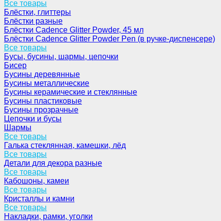
Все товары
Блёстки, глиттеры
Блёстки разные
Блёстки Cadence Glitter Powder, 45 мл
Блёстки Cadence Glitter Powder Pen (в ручке-диспенсере)
Все товары
Бусы, бусины, шармы, цепочки
Бисер
Бусины деревянные
Бусины металлические
Бусины керамические и стеклянные
Бусины пластиковые
Бусины прозрачные
Цепочки и бусы
Шармы
Все товары
Галька стеклянная, камешки, лёд
Все товары
Детали для декора разные
Все товары
Кабошоны, камеи
Все товары
Кристаллы и камни
Все товары
Накладки, рамки, уголки