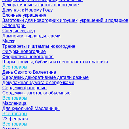
Декоративные акценты новогодние
Декупаж к Новому Году
Ёлочные украшения
Заготовки для новогодних игрушек, украшений и подарков
Календари
Снег, иней, лёд
Лампочки, гирлянды, свечи
Маски
Трафареты и штампы новогодние
Фигурки новогодние
Флористика новогодняя
Шары, конусы, бублики из пенопласта и пластика
Все товары
День Святого Валентина
Сердечки, декоративные детали разные
Декупажная бумага с сердечками
Сердечки фанерные
Сердечки - заготовки объемные
Все товары
Масленица
Для кукольной Масленицы
Все товары
23 февраля
Все товары