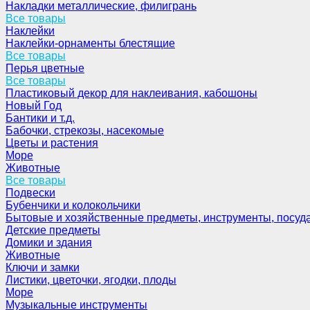
Накладки металлические, филигрань
Все товары
Наклейки
Наклейки-орнаменты блестящие
Все товары
Перья цветные
Все товары
Пластиковый декор для наклеивания, кабошоны
Новый Год
Бантики и т.д.
Бабочки, стрекозы, насекомые
Цветы и растения
Море
Животные
Все товары
Подвески
Бубенчики и колокольчики
Бытовые и хозяйственные предметы, инструменты, посуд
Детские предметы
Домики и здания
Животные
Ключи и замки
Листики, цветочки, ягодки, плоды
Море
Музыкальные инструменты