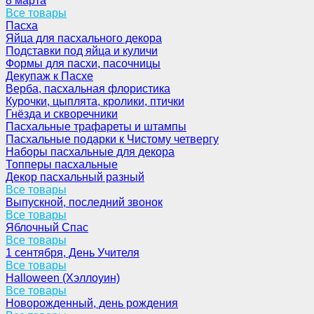
8 марта
Все товары
Пасха
Яйца для пасхального декора
Подставки под яйца и куличи
Формы для пасхи, пасочницы
Декупаж к Пасхе
Верба, пасхальная флористика
Курочки, цыплята, кролики, птички
Гнёзда и скворечники
Пасхальные трафареты и штампы
Пасхальные подарки к Чистому четвергу
Наборы пасхальные для декора
Топперы пасхальные
Декор пасхальный разный
Все товары
Выпускной, последний звонок
Все товары
Яблочный Спас
Все товары
1 сентября, День Учителя
Все товары
Halloween (Хэллоуин)
Все товары
Новорожденный, день рождения